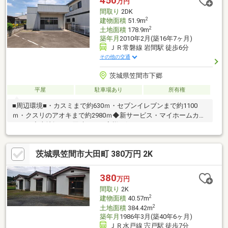
450
万円
ぜひ一度ご相談ください！通過実績多数ございます♪
間取り
2DK
2
建物面積
51.9m
2
土地面積
178.9m
築年月
2010年2月(築16年7ヶ月)
ＪＲ常磐線 岩間駅 徒歩6分
その他の交通
茨城県笠間市下郷
平屋
駐車場あり
所有権
■周辺環境■・カスミまで約630ｍ・セブンイレブンまで約1100
ｍ・クスリのアオキまで約2980ｍ◆新サービス・マイホームカウ
ンター◆土地探しと同時に、お客様が気になるハウスメーカーや
建築業者様を無料でご相談いただけます！また当社にて建築担当
営業様もご紹介いたします！お気軽にご相談ください♪
茨城県笠間市大田町 380万円 2K
380
万円
間取り
2K
2
建物面積
40.57m
2
土地面積
384.42m
築年月
1986年3月(築40年6ヶ月)
ＪＲ水戸線 宍戸駅 徒歩7分