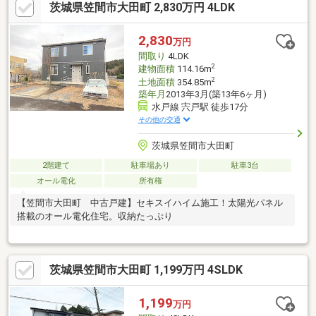
茨城県笠間市大田町 2,830万円 4LDK
2,830
万円
間取り
4LDK
2
建物面積
114.16m
2
土地面積
354.85m
築年月
2013年3月(築13年6ヶ月)
水戸線 宍戸駅 徒歩17分
その他の交通
茨城県笠間市大田町
2階建て
駐車場あり
駐車3台
オール電化
所有権
【笠間市大田町 中古戸建】セキスイハイム施工！太陽光パネル
搭載のオール電化住宅。収納たっぷり
茨城県笠間市大田町 1,199万円 4SLDK
1,199
万円