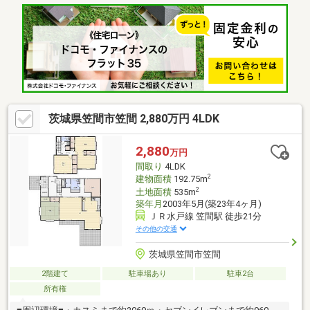
ならきっと見つかります！＼住宅ローンならお任せください！最
適な金融機関をご紹介いたします♪／◆借入がある・転職した
て・過去に金融事故があった・他社様でダメだった・・・◆スマ
ートプラスにぜひ一度ご相談ください！通過実績多数ございます♪
＼お客様のご都合に合わせてご見学可能！送り迎えもご相談くだ
さい♪／
茨城県笠間市笠間 2,880万円 4LDK
2,880
万円
間取り
4LDK
2
建物面積
192.75m
2
土地面積
535m
築年月
2003年5月(築23年4ヶ月)
ＪＲ水戸線 笠間駅 徒歩21分
その他の交通
茨城県笠間市笠間
2階建て
駐車場あり
駐車2台
所有権