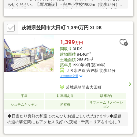
らせください。【周辺施設】・宍戸小学校1900ｍ（徒歩24分）・
友部中学校2500ｍ（徒歩32分/自転車10分）・カスミ友部店様
3100ｍ（徒歩39分/車7分）・宍戸駅1400m（徒歩18分）【リフォ
ーム内容】駐車場拡張、外壁屋根塗装、植栽剪定、庭木伐採シス
茨城県笠間市大田町 1,399万円 3LDK
テムキッチン交換、ユニットバス交換、トイレ交換、洗面化粧台
交換、間取変更、室内ドア（一部）交換、床材上張り、シューズ
ボックス交換、クロス張替え、畳表替え、障子・襖張替え、給湯
1,399
万円
器交換、インターホン設置、火災警報器設置、照明器
間取り
3LDK
2
建物面積
84.46m
2
土地面積
255.57m
築年月
1990年9月(築36年)
ＪＲ水戸線 宍戸駅 徒歩21分
その他の交通
茨城県笠間市大田町
平屋
駐車場あり
駐車2台
リフォームリノベーシ
システムキッチン
所有権
ョン
◆日当たり良好の和室でのんびりお過ごしいただけます♪◆話題
の道の駅笠間にもアクセス良好♪＼茨城・千葉エリアを中心に３万
軒を超える取扱い物件／◆スマートプラスでは幅広いエリアで豊
富な物件をご紹介可能♪◆お客様のご希望に沿うお住まいも弊社