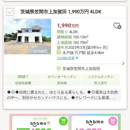
茨城県笠間市上加賀田 1,990万円 4LDK
1,990
万円
間取り
4LDK
2
建物面積
105.15m
2
土地面積
162.75m
築年月
2023年3月(築3年6ヶ月)
水戸線 宍戸駅 徒歩4.0km
その他の交通
茨城県笠間市上加賀田
2階建て
カウンターキッチン
システムキッチン
浴室乾燥機
所有権
即入居可
◆◇◆自然に囲まれた、ゆとりある暮らしを。◆◇週末は大自然
の中へ。別荘やセカンドハウスにも。◆テレワークにも最適。田
舎で叶える新しい働き方。