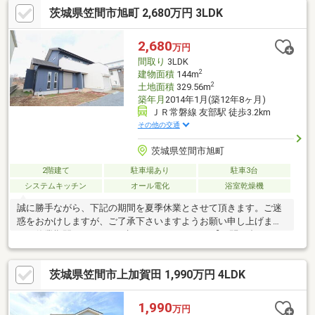
茨城県笠間市旭町 2,680万円 3LDK
2,680
万円
間取り
3LDK
2
建物面積
144m
2
土地面積
329.56m
築年月
2014年1月(築12年8ヶ月)
ＪＲ常磐線 友部駅 徒歩3.2km
その他の交通
茨城県笠間市旭町
2階建て
駐車場あり
駐車3台
システムキッチン
オール電化
浴室乾燥機
誠に勝手ながら、下記の期間を夏季休業とさせて頂きます。ご迷
惑をおかけしますが、ご了承下さいますようお願い申し上げま
す。休業期間：8月12日（水）～8月16日（日）【お問い合わせ
は、香陵住販５０号バイパス支店まで】●新築建売、中古戸建・
マンション、土地、収益物件お取り扱い有り●売却査定事例、賃
茨城県笠間市上加賀田 1,990万円 4LDK
貸仲介事例多数有り●ご案内だけではなく、資金計画・住宅ロー
ンのご相談もお任せください
1,990
万円