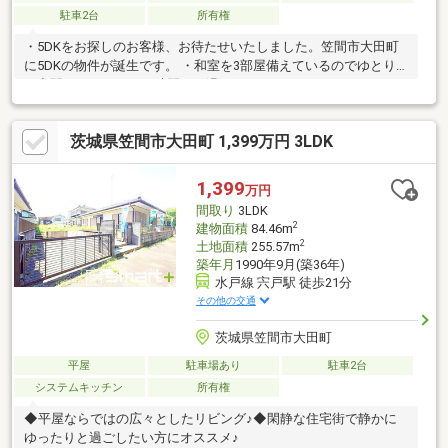
駐車2台
所有権
・5DKをお探しのお客様、お待たせいたしました。笠間市大田町
に5DKの物件が誕生です。 ・和室を3部屋備えているのでゆとり
の空間でくつろぎのお時間をお過ごしいただけます。
茨城県笠間市大田町 1,399万円 3LDK
1,399
万円
間取り
3LDK
2
建物面積
84.46m
2
土地面積
255.57m
築年月
1990年9月(築36年)
水戸線 宍戸駅 徒歩21分
その他の交通
茨城県笠間市大田町
平屋
駐車場あり
駐車2台
システムキッチン
所有権
◆平屋ならではの広々としたリビング♪◆閑静な住宅街で静かに
ゆったりと過ごしたい方にオススメ♪