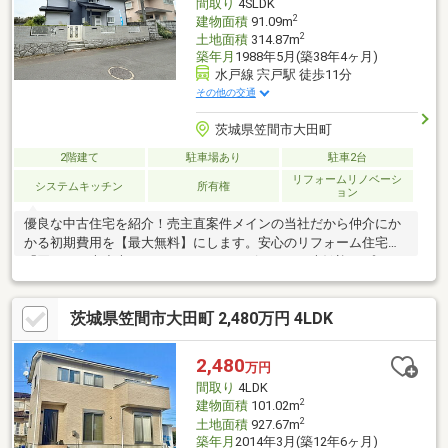
間取り
4SLDK
2
建物面積
91.09m
2
土地面積
314.87m
築年月
1988年5月(築38年4ヶ月)
水戸線 宍戸駅 徒歩11分
その他の交通
茨城県笠間市大田町
2階建て
駐車場あり
駐車2台
リフォームリノベーシ
システムキッチン
所有権
ョン
優良な中古住宅を紹介！売主直案件メインの当社だから仲介にか
かる初期費用を【最大無料】にします。安心のリフォーム住宅
「買っても大丈夫？」などセカンドオピニオンも大歓迎。プロの
視点でマイホーム購入を応援！
茨城県笠間市大田町 2,480万円 4LDK
2,480
万円
間取り
4LDK
2
建物面積
101.02m
2
土地面積
927.67m
築年月
2014年3月(築12年6ヶ月)