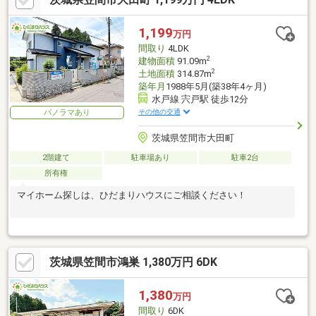
1,199
万円
間取り
4LDK
2
建物面積
91.09m
2
土地面積
314.87m
築年月
1988年5月(築38年4ヶ月)
水戸線 宍戸駅 徒歩12分
その他の交通
パノラマあり
茨城県笠間市大田町
2階建て
駐車場あり
駐車2台
所有権
マイホーム探しは、ひだまりハウスにご相談ください！
茨城県笠間市鴻巣 1,380万円 6DK
1,380
万円
間取り
6DK