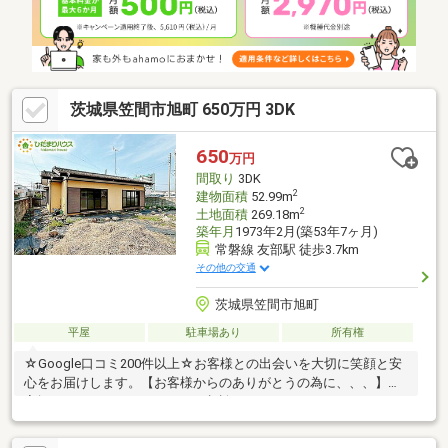
茨城県笠間市旭町 650万円 3DK
650
万円
間取り
3DK
2
建物面積
52.99m
2
土地面積
269.18m
築年月
1973年2月(築53年7ヶ月)
常磐線 友部駅 徒歩3.7km
その他の交通
茨城県笠間市旭町
平屋
駐車場あり
所有権
☆Google口コミ200件以上☆お客様との出会いを大切に笑顔と安
心をお届けします。【お客様からのありがとうの為に、、、】お
家探しは、ひだまりハウスにご相談ください！