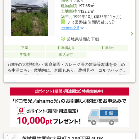
間取り
7SDK
ー、平坦地
2
建物面積
197.65m
2
土地面積
1122.2m
築年月
1992年10月(築33年11ヶ月)
ＪＲ常磐線 岩間駅 徒歩5分
その他の交通
茨城県笠間市下郷
平屋
駐車場あり
駐車3台
所有権
即入居可
339坪の大型敷地♪・家庭菜園・ガレージ等の建築等趣味を楽しめ
る生活にも♪・敷地内に、倉庫もあり、農機具や、ゴルフバッグ、
タイヤ、季節用品等を置くスペースとしても利用可♪・東側位置指
定道路につき、土地を分割してスープの冷めない距離での2世帯住
宅等も可能♪
茨城県笠間市大田町 1,199万円 4LDK