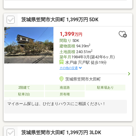
茨城県笠間市大田町 1,399万円 5DK
1,399
万円
間取り
5DK
2
建物面積
94.39m
2
土地面積
240.51m
築年月
1984年3月(築42年6ヶ月)
水戸線 宍戸駅 徒歩19分
その他の交通
茨城県笠間市大田町
2階建て
南道路
駐車場あり
駐車2台
所有権
マイホーム探しは、ひだまりハウスにご相談ください！
茨城県笠間市大田町 1,399万円 3LDK