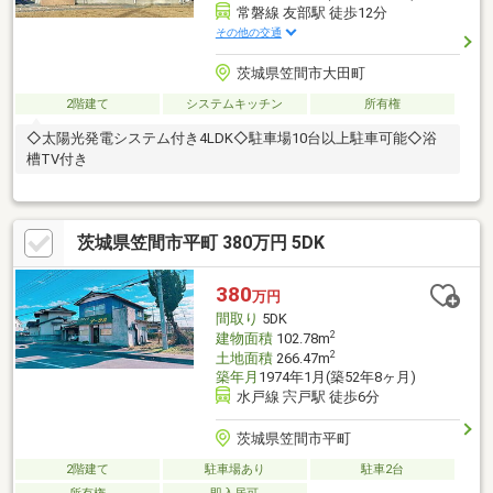
常磐線 友部駅 徒歩12分
その他の交通
茨城県笠間市大田町
2階建て
システムキッチン
所有権
◇太陽光発電システム付き4LDK◇駐車場10台以上駐車可能◇浴
槽TV付き
茨城県笠間市平町 380万円 5DK
380
万円
間取り
5DK
2
建物面積
102.78m
2
土地面積
266.47m
築年月
1974年1月(築52年8ヶ月)
水戸線 宍戸駅 徒歩6分
茨城県笠間市平町
2階建て
駐車場あり
駐車2台