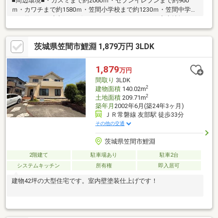
■周辺環境■・カスミまで約2060ｍ・セブンイレブンまで約960
ｍ・カワチまで約1580ｍ・笠間小学校まで約1230ｍ・笠間中学校
まで約1260ｍ◆新サービス・マイホームカウンター◆土地探しと
同時に、お客様が気になるハウスメーカーや建築業者様を無料で
ご相談いただけます！また当社にて建築担当営業様もご紹介いた
茨城県笠間市鯉淵 1,879万円 3LDK
します！お気軽にご相談ください♪
1,879
万円
間取り
3LDK
2
建物面積
140.02m
2
土地面積
209.71m
築年月
2002年6月(築24年3ヶ月)
ＪＲ常磐線 友部駅 徒歩33分
その他の交通
茨城県笠間市鯉淵
2階建て
駐車場あり
駐車2台
システムキッチン
所有権
即入居可
建物42坪の大型住宅です。室内壁塗装仕上げです！