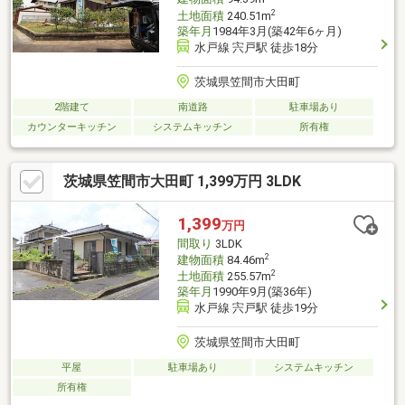
2
土地面積
240.51m
築年月
1984年3月(築42年6ヶ月)
水戸線 宍戸駅 徒歩18分
茨城県笠間市大田町
2階建て
南道路
駐車場あり
カウンターキッチン
システムキッチン
所有権
茨城県笠間市大田町 1,399万円 3LDK
1,399
万円
間取り
3LDK
2
建物面積
84.46m
2
土地面積
255.57m
築年月
1990年9月(築36年)
水戸線 宍戸駅 徒歩19分
茨城県笠間市大田町
平屋
駐車場あり
システムキッチン
所有権