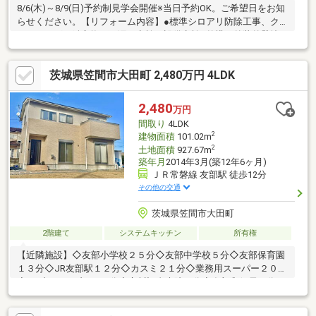
8/6(木)～8/9(日)予約制見学会開催※当日予約OK。ご希望日をお知
らせください。【リフォーム内容】●標準シロアリ防除工事、ク
リーニング、鍵交換、雨漏り点検、設備点検●外構・外装外壁塗
装、屋根重葺●水回りシステムキッチン交換、ユニットバス交
換、トイレ交換、洗面化粧台交換●内装シューズボックス交換、
茨城県笠間市大田町 2,480万円 4LDK
クロス張替え、畳表替え、障子・襖張替え●その他設備給湯器交
換、インターホン設置、火災警報器設置、照明器具交換【おすす
めポイント】・本物件は条件により住宅ローン減税が適用されま
2,480
万円
す。【周辺施設】・宍戸小学校1400ｍ（徒歩18分）・友部中学校
間取り
4LDK
1800ｍ（
2
建物面積
101.02m
2
土地面積
927.67m
築年月
2014年3月(築12年6ヶ月)
ＪＲ常磐線 友部駅 徒歩12分
その他の交通
茨城県笠間市大田町
2階建て
システムキッチン
所有権
【近隣施設】◇友部小学校２５分◇友部中学校５分◇友部保育園
１３分◇JR友部駅１２分◇カスミ２１分◇業務用スーパー２０分
◇セブンイレブン１０分◇立川記念病院７分◇友部郵便局７分
【物件条件】◇公営水道、公営下水、プロパンガス◇現況引渡
し、契約不適合免責【住宅ローン相談受付中！！】・住宅ローン