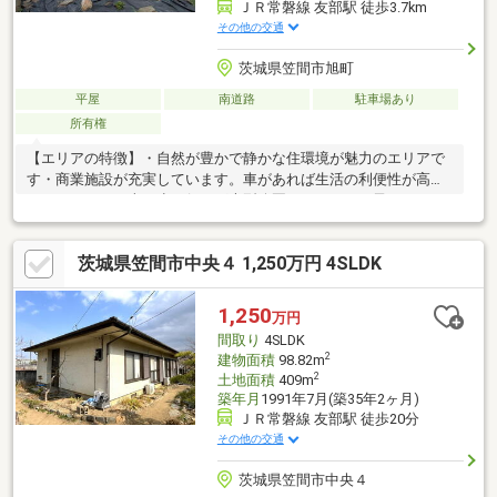
ＪＲ常磐線 友部駅 徒歩3.7km
その他の交通
茨城県笠間市旭町
平屋
南道路
駐車場あり
所有権
【エリアの特徴】・自然が豊かで静かな住環境が魅力のエリアで
す・商業施設が充実しています。車があれば生活の利便性が高い
エリアです。・車で少し行けば大型公園などもあり、子どもがの
びのびと遊べる環境が整っています。【周辺環境】・小学校：徒
歩約26分（約1900ｍ）・中学校：徒歩約20分（約1400ｍ）・スー
茨城県笠間市中央４ 1,250万円 4SLDK
パー：徒歩約12（約850ｍ）・コンビニ徒歩約11分（約800ｍ）ご
見学希望や質問点などお気軽にお問合せください。お電話でも
OK。TEL029-228-4700お問合せお待ちしております！
1,250
万円
間取り
4SLDK
2
建物面積
98.82m
2
土地面積
409m
築年月
1991年7月(築35年2ヶ月)
ＪＲ常磐線 友部駅 徒歩20分
その他の交通
茨城県笠間市中央４