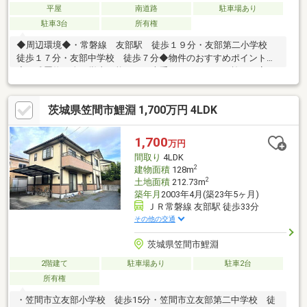
平屋
南道路
駐車場あり
駐車3台
所有権
◆周辺環境◆・常磐線 友部駅 徒歩１９分・友部第二小学校
徒歩１７分・友部中学校 徒歩７分◆物件のおすすめポイント
◆・残置物は全て撤去可能です・大手ハウスメーカー施工で安
心・駐車スペースは広く３台以上駐車可能◆不動産の事ならトレ
ース不動産へお任せください◆新築・中古住宅の購入、注文住宅
茨城県笠間市鯉淵 1,700万円 4LDK
のご提案、土地・建物の売却等幅広く活動しております！不動産
経験１０年以上の経験豊富なスタッフが常駐しております！誠
実・信頼のできるご提案、接客を心掛けております！下記関連リ
1,700
万円
ンクから弊社ＨＰをチェック！インスタグラムで不動産情報を
間取り
4LDK
日々発信中！お気軽にお問い合せください。
2
建物面積
128m
2
土地面積
212.73m
築年月
2003年4月(築23年5ヶ月)
ＪＲ常磐線 友部駅 徒歩33分
その他の交通
茨城県笠間市鯉淵
2階建て
駐車場あり
駐車2台
所有権
・笠間市立友部小学校 徒歩15分・笠間市立友部第二中学校 徒