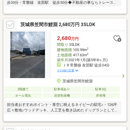
歩30分・常磐線 友部駅 徒歩30分◆不動産の事ならトレース不
動産へお任せください◆新築・中古住宅の購入、注文住宅のご提
案、土地・建物の売却等幅広く活動しております！不動産経験１
０年以上の経験豊富なスタッフが常駐しております！誠実・信頼
茨城県笠間市鯉淵 2,680万円 3SLDK
のできるご提案、接客を心掛けております！下記関連リンクから
弊社ＨＰをチェック！インスタグラムで不動産情報を日々発信
中！お気軽にお問い合せください。
2,680
万円
間取り
3SLDK
2
建物面積
105.99m
2
土地面積
417.63m
築年月
2021年1月(築5年8ヶ月)
ＪＲ常磐線 友部駅 徒歩34分
その他の交通
茨城県笠間市鯉淵
2階建て
駐車場あり
駐車3台
オール電化
浴室乾燥機
所有権
担当者おすすめポイント・青空に映えるネイビーの邸宅♪・126坪
広々敷地♪ウッドデッキ、人工芝を敷き詰めたドッグランとしても
使えるお庭♪・コンビニ徒歩約9分、県立中央病院徒歩約18分、友
部エリアでゆとりある暮らし♪・あると嬉しいちょっとした小物
や、バーベキュー用品等をしまえる外物置有♪・バルコニー防水塗