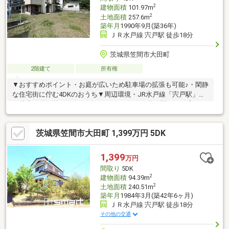
や・腐食、給排水管の故障
2
建物面積
101.97m
2
土地面積
257.6m
築年月
1990年9月(築36年)
ＪＲ水戸線 宍戸駅 徒歩18分
茨城県笠間市大田町
2階建て
所有権
▼おすすめポイント・お庭が広いため駐車場の拡張も可能♪・閑静
な住宅街に佇む4DKのおうち▼周辺環境・JR水戸線「宍戸駅」ま
で徒歩18分（約1400ｍ）・ファミリーマート道の駅かさま店まで
徒歩17分（約1300ｍ）＼おウチ探しはケイアイエポックメイキン
グ（株）にお任せください！／☆幅広いご紹介♪気になる物件を
茨城県笠間市大田町 1,399万円 5DK
一括でご紹介させていただきます！☆住宅ローン相談無料対応！
秘密厳守にて親身にご対応します！☆土日平日夜でもご対応可能
です！
1,399
万円
間取り
5DK
2
建物面積
94.39m
2
土地面積
240.51m
築年月
1984年3月(築42年6ヶ月)
ＪＲ水戸線 宍戸駅 徒歩18分
その他の交通