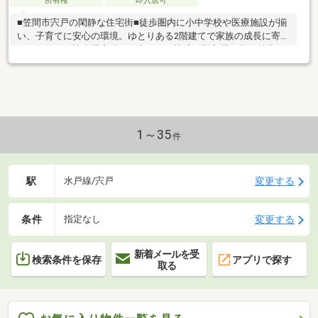
所有権
即入居可
■笠間市宍戸の閑静な住宅街■徒歩圏内に小中学校や医療施設が揃
い、子育てに安心の環境。ゆとりある2階建てで家族の成長に寄り
添う住まい。駐車場完備でお出かけも快適、即入居可能な魅力の
一戸建てです。
1～35
件
駅
変更する
水戸線/宍戸
条件
変更する
指定なし
新着メールを受
検索条件を保存
アプリで探す
取る