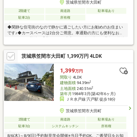
茨城県笠間市大田町
2階建て
南道路
駐車場あり
駐車2台
所有権
◆閑静な住宅街のなので静かに過ごしたい方にお勧めのお住まい
です♪◆カースペースは2台分ご用意。車通勤の方にも便利なお住
まいです♪＼茨城・千葉エリアを中心に３万軒を超える取扱い物件
／◆スマートプラスでは幅広いエリアで豊富な物件をご紹介可能
♪◆お客様のご希望に沿うお住まいも弊社ならきっと見つかりま
茨城県笠間市大田町 1,399万円 4LDK
す！＼住宅ローンならお任せください！最適な金融機関をご紹介
いたします♪／◆借入がある・転職したて・過去に金融事故があ
った・他社様でダメだった・・・◆スマートプラスにぜひ一度ご
1,399
万円
相談ください！通過実績多数ございます♪＼お客様のご都合に合わ
間取り
4LDK
せてご見学可能！送り迎えもご相談ください♪／
2
建物面積
94.39m
2
土地面積
240.51m
築年月
1984年3月(築42年6ヶ月)
ＪＲ水戸線 宍戸駅 徒歩18分
茨城県笠間市大田町
2階建て
南道路
駐車場あり
駐車3台
システムキッチン
所有権
8/6(木)～8/9(日)予約制見学会開催※当日予約OK。ご希望日をお知