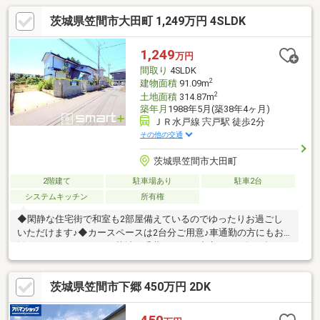
茨城県笠間市大田町 1,249万円 4SLDK
1,249
万円
間取り
4SLDK
2
建物面積
91.09m
2
土地面積
314.87m
築年月
1988年5月(築38年4ヶ月)
ＪＲ水戸線 宍戸駅 徒歩2分
その他の交通
茨城県笠間市大田町
2階建て
駐車場あり
駐車2台
システムキッチン
所有権
◆閑静な住宅街で和室も2部屋備えているのでゆったりお過ごし
いただけます♪◆カースペースは2台分ご用意♪車通勤の方にもお
勧めのお住まいです♪＼茨城・千葉エリアを中心に３万軒を超える
取扱い物件／◆スマートプラスでは幅広いエリアで豊富な物件を
ご紹介可能♪◆お客様のご希望に沿うお住まいも弊社ならきっと
茨城県笠間市下郷 450万円 2DK
見つかります！＼住宅ローンならお任せください！最適な金融機
関をご紹介いたします♪／◆借入がある・転職したて・過去に金
融事故があった・他社様でダメだった・・・◆スマートプラスに