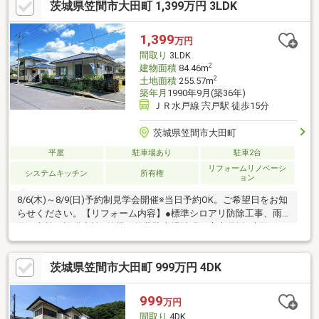
茨城県笠間市大田町 1,399万円 3LDK
いくらまで組めるのかな？・車やカードの借入あるけどローン通
る？→過去にローンが通らなかったなど！！◇弊社独自の方法で
ローンが他社で通らなかった、通るか不安な方などのお手伝いが
1,399
万円
出来ればと思います！◇お写真ではお伝え出来ない部分もあるの
間取り
3LDK
で是非見学して下さい♪
2
建物面積
84.46m
2
土地面積
255.57m
築年月
1990年9月(築36年)
ＪＲ水戸線 宍戸駅 徒歩15分
茨城県笠間市大田町
平屋
駐車場あり
駐車2台
リフォームリノベーシ
システムキッチン
所有権
ョン
8/6(木)～8/9(日)予約制見学会開催※当日予約OK。ご希望日をお知
らせください。【リフォーム内容】●標準シロアリ防除工事、雨
漏り点検、設備点検●外構・外装駐車場拡張、庭木伐採●水回りシ
ステムキッチン交換、ユニットバス交換、トイレ交換、洗面化粧
台交換●内装間取変更、室内ドア（一部）交換、床材上張り、シ
茨城県笠間市大田町 999万円 4DK
ューズボックス交換、クロス張替え、畳表替え、障子・襖張替え
●その他設備給湯器交換、インターホン設置、火災警報器設置、
照明器具交換【おすすめポイント】・本物件は条件により住宅ロ
999
万円
ーン減税が適用されます。・雨漏り、構造上主要な部分の欠陥
間取り
4DK