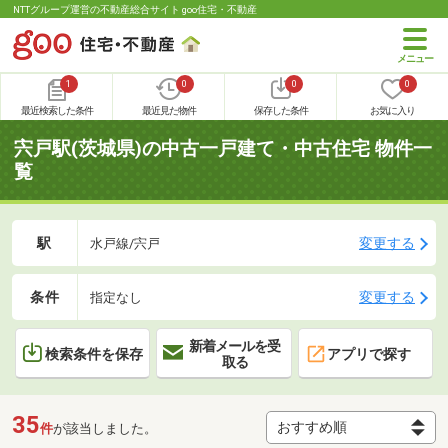
NTTグループ運営の不動産総合サイト goo住宅・不動産
1
0
0
0
最近検索した条件
最近見た物件
保存した条件
お気に入り
宍戸駅(茨城県)の中古一戸建て・中古住宅 物件一
覧
駅
変更する
水戸線/宍戸
条件
変更する
指定なし
新着メールを受
検索条件を保存
アプリで探す
取る
35
件
が該当しました。