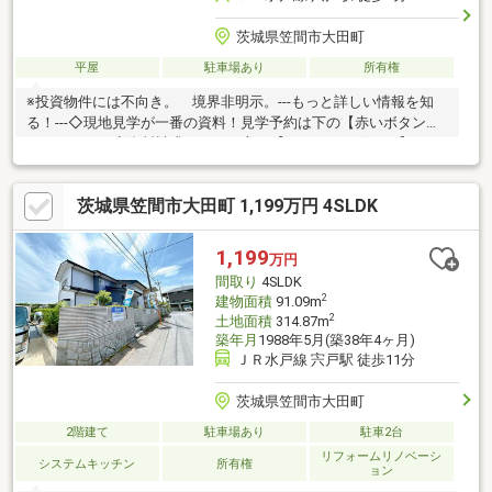
茨城県笠間市大田町
平屋
駐車場あり
所有権
※投資物件には不向き。 境界非明示。---もっと詳しい情報を知
る！---◇現地見学が一番の資料！見学予約は下の【赤いボタン】
をクリック！◇資料請求をしたい方は【オレンジのボタン】をク
リック！
茨城県笠間市大田町 1,199万円 4SLDK
1,199
万円
間取り
4SLDK
2
建物面積
91.09m
2
土地面積
314.87m
築年月
1988年5月(築38年4ヶ月)
ＪＲ水戸線 宍戸駅 徒歩11分
茨城県笠間市大田町
2階建て
駐車場あり
駐車2台
リフォームリノベーシ
システムキッチン
所有権
ョン