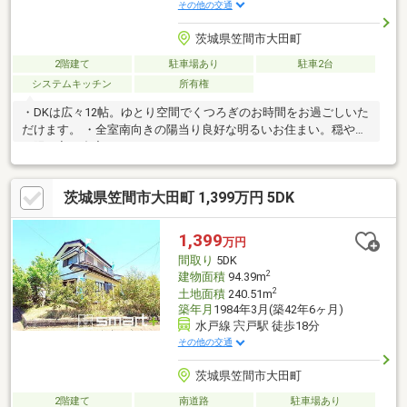
その他の交通
茨城県笠間市大田町
2階建て
駐車場あり
駐車2台
システムキッチン
所有権
・DKは広々12帖。ゆとり空間でくつろぎのお時間をお過ごしいた
だけます。 ・全室南向きの陽当り良好な明るいお住まい。穏やか
な陽が入る邸宅です。
茨城県笠間市大田町 1,399万円 5DK
1,399
万円
間取り
5DK
2
建物面積
94.39m
2
土地面積
240.51m
築年月
1984年3月(築42年6ヶ月)
水戸線 宍戸駅 徒歩18分
その他の交通
茨城県笠間市大田町
2階建て
南道路
駐車場あり