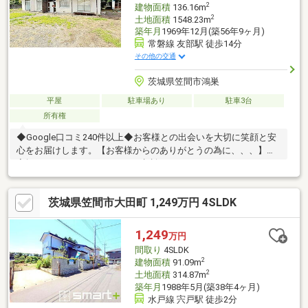
2
建物面積
136.16m
2
土地面積
1548.23m
築年月
1969年12月(築56年9ヶ月)
常磐線 友部駅 徒歩14分
その他の交通
茨城県笠間市鴻巣
平屋
駐車場あり
駐車3台
所有権
◆Google口コミ240件以上◆お客様との出会いを大切に笑顔と安
心をお届けします。【お客様からのありがとうの為に、、、】お
家探しは、ひだまりハウスにご相談ください！
茨城県笠間市大田町 1,249万円 4SLDK
1,249
万円
間取り
4SLDK
2
建物面積
91.09m
2
土地面積
314.87m
築年月
1988年5月(築38年4ヶ月)
水戸線 宍戸駅 徒歩2分