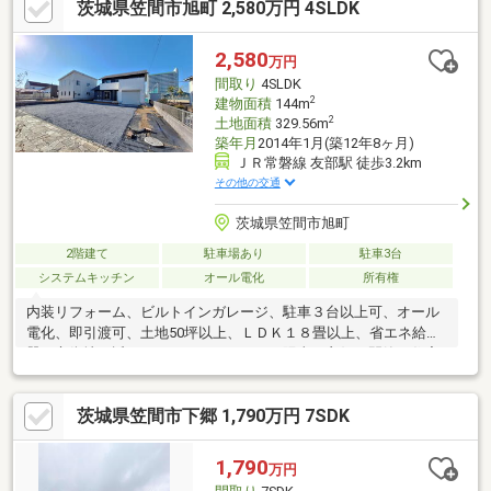
茨城県笠間市旭町 2,580万円 4SLDK
装、CF交換、浴室扉、鏡交換、勝手口交換、令和8年6月完了済み
♪・広々20帖のLDK♪
2,580
万円
間取り
4SLDK
2
建物面積
144m
2
土地面積
329.56m
築年月
2014年1月(築12年8ヶ月)
ＪＲ常磐線 友部駅 徒歩3.2km
その他の交通
茨城県笠間市旭町
2階建て
駐車場あり
駐車3台
システムキッチン
オール電化
所有権
内装リフォーム、ビルトインガレージ、駐車３台以上可、オール
電化、即引渡可、土地50坪以上、ＬＤＫ１８畳以上、省エネ給湯
器、市街地が近い、システムキッチン、陽当り良好、閑静な住宅
地、前道６ｍ以上、整形地、庭１０坪以上、シャワー付洗面化粧
台、対面式キッチン、ワイドバルコニー、トイレ２ヶ所、浴室１
茨城県笠間市下郷 1,790万円 7SDK
坪以上、２階建、東南向き、南面バルコニー、複層ガラス、オー
トバス、温水洗浄便座、南庭、床下収納、浴室に窓、ＴＶモニタ
付インターホン、全居室フローリング、パントリー（食器・食品
1,790
万円
の収納庫）、ウォークインクローゼット、ＩＨクッキングヒータ