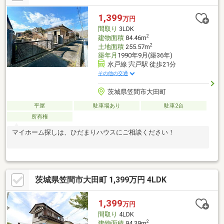
1,399
万円
間取り
3LDK
2
建物面積
84.46m
2
土地面積
255.57m
築年月
1990年9月(築36年)
水戸線 宍戸駅 徒歩21分
その他の交通
茨城県笠間市大田町
平屋
駐車場あり
駐車2台
所有権
マイホーム探しは、ひだまりハウスにご相談ください！
茨城県笠間市大田町 1,399万円 4LDK
1,399
万円
間取り
4LDK
2
建物面積
94.39m