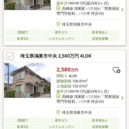
築年月
1991年7月(築35年2ヶ月)
高崎線 鴻巣駅 バス5分/「関東福祉
専門学校前」バス停 停歩3分
埼玉県鴻巣市中央
2階建て
都市ガス
駐車場あり
駐車2台
システムキッチン
浴室乾燥機
埼玉県鴻巣市中央 2,580万円 4LDK
2,580
万円
間取り
4LDK
2
建物面積
106.81m
2
土地面積
153.07m
築年月
1991年7月(築35年2ヶ月)
高崎線 鴻巣駅 バス5分/「関東福祉
専門学校前」バス停 停歩3分
埼玉県鴻巣市中央
2階建て
都市ガス
駐車場あり
駐車2台
システムキッチン
浴室乾燥機