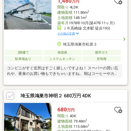
1,480
万円
間取り
4LDK
2
建物面積
111.86m
2
土地面積
148.1m
築年月
1978年10月(築47年11ヶ月)
ＪＲ高崎線 北本駅 徒歩19分
その他の交通
埼玉県鴻巣市松原３
2階建て
南道路
都市ガス
駐車場あり
システムキッチン
所有権
コンビニがすぐ近所はすごく嬉しいですよね！ スーパーの買い忘
れや、夜食のお買い物もできちゃいますね。 朝はコーヒーやカフ
ェラテを買って出勤してみてはいかがですか？【弊社では以下の
５つをお客様にお約束いたします】1.物件の善し悪しは全て正直
にお話しします。2.無理な売り込みや契約の催促、突然の訪問
埼玉県鴻巣市神明２ 680万円 4DK
等、しつこい営業は一切行いません。3.契約したら終わりではな
くお引き渡し後、お引越し後もお客様のパートナーであること。
4.ウソやおとり広告は一切使いません。(データ更新は迅速に行い
680
万円
ます。）5.お客様の個人情報は細心の注意を払って取り扱いしま
間取り
4DK
す。
2
建物面積
79.48m
2
土地面積
115.68m