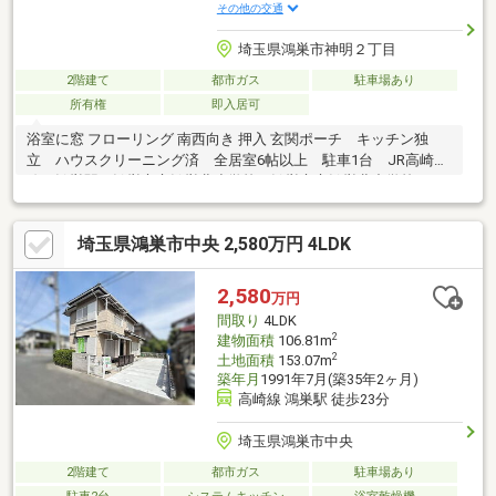
その他の交通
埼玉県鴻巣市神明２丁目
2階建て
都市ガス
駐車場あり
所有権
即入居可
浴室に窓 フローリング 南西向き 押入 玄関ポーチ キッチン独
立 ハウスクリーニング済 全居室6帖以上 駐車1台 JR高崎
線 鴻巣駅 鴻巣市立鴻巣北小学校 鴻巣市立鴻巣北中学校
埼玉県鴻巣市中央 2,580万円 4LDK
2,580
万円
間取り
4LDK
2
建物面積
106.81m
2
土地面積
153.07m
築年月
1991年7月(築35年2ヶ月)
高崎線 鴻巣駅 徒歩23分
埼玉県鴻巣市中央
2階建て
都市ガス
駐車場あり