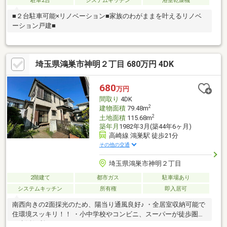
駐車2台
システムキッチン
浴室乾燥機
■２台駐車可能×リノベーション■家族のわがままを叶えるリノベ
ーション戸建■
埼玉県鴻巣市神明２丁目 680万円 4DK
680
万円
間取り
4DK
2
建物面積
79.48m
2
土地面積
115.68m
築年月
1982年3月(築44年6ヶ月)
高崎線 鴻巣駅 徒歩21分
その他の交通
埼玉県鴻巣市神明２丁目
2階建て
都市ガス
駐車場あり
システムキッチン
所有権
即入居可
南西向きの2面採光のため、陽当り通風良好♪ ・全居室収納可能で
住環境スッキリ！！ ・小中学校やコンビニ、スーパーが徒歩圏内
で生活便利♪