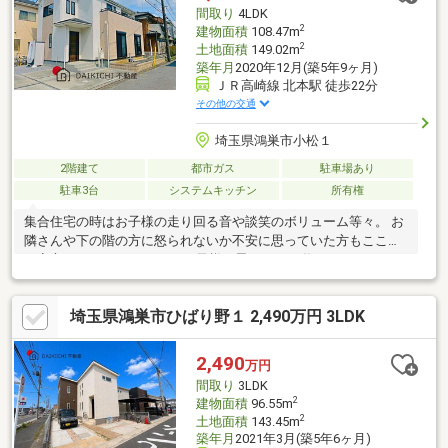
間取り
4LDK
2
建物面積
108.47m
2
土地面積
149.02m
築年月
2020年12月(築5年9ヶ月)
ＪＲ高崎線 北本駅 徒歩22分
その他の交通
埼玉県鴻巣市小松１
2階建て
都市ガス
駐車場あり
駐車3台
システムキッチン
所有権
集合住宅の時はお子様の走り回る音や談笑のボリューム等々。 お
隣さんや下の階の方に怒られないか不安に思っていた方もここな
ら安心です。 マイホームでお子様と思いっきり遊んでみません
か？【弊社では以下の５つをお客様にお約束いたします】1.物件
の善し悪しは全て正直にお話しします。2.無理な売り込みや契約
埼玉県鴻巣市ひばり野１ 2,490万円 3LDK
の催促、突然の訪問等、しつこい営業は一切行いません。3.契約
したら終わりではなくお引き渡し後、お引越し後もお客様のパー
トナーであること。4.ウソやおとり広告は一切使いません。(デー
2,490
万円
タ更新は迅速に行います。）5.お客様の個人情報は細心の注意を
間取り
3LDK
払って取り扱いします。
2
建物面積
96.55m
2
土地面積
143.45m
築年月
2021年3月(築5年6ヶ月)