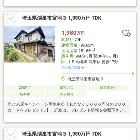
いです。◆勤続年数が１ヵ月です。◆アコム、車のローン等の借
りがあり、そちらを完済、住宅ローン１本にしたいです。◆他の
不動産会社でローンが通りませんでした。◆住み替えで家を買い
埼玉県鴻巣市宮地３ 1,980万円 7DK
たいのですが、どうすれば良いですか。→AIを駆使した査定書を
即日にお渡し致します。約１ヵ月でお住替えができます。お気軽
に、お声掛け下さいませ。
1,980
万円
間取り
7DK
2
建物面積
190.82m
2
土地面積
251.65m
築年月
1988年3月(築38年6ヶ月)
ＪＲ高崎線 鴻巣駅 徒歩17分
その他の交通
埼玉県鴻巣市宮地３
2階建て
都市ガス
駐車場あり
所有権
即入居可
◇ご来店キャンペーン実施中◇【もれなく３０００円分のＱＵＯ
カードをプレゼント♪】→詳細は、プレゼント情報を参照下さい。
◇戸建レポート◇〇お好みにリフォームできる嬉しい間取設計で
す。和の雰囲気漂う邸をご覧下さい。〇シャッター付きガレージ
有り(車種制限あり)◯こだわりの和テイスト住宅。日本好きの外
埼玉県鴻巣市宮地３ 1,980万円 7DK
国人の方にも喜んでいただけそうです。〇周辺の生活環境も良い
立地です。遠方からのお引越しでも安心のエリアですね♪詳細、内