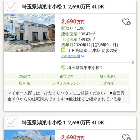
埼玉県鴻巣市小松１ 2,690万円 4LDK
2,690
万円
間取り
4LDK
2
建物面積
108.47m
2
土地面積
149.02m
築年月
2020年12月(築5年9ヶ月)
ＪＲ高崎線 北本駅 徒歩22分
その他の交通
埼玉県鴻巣市小松１
2階建て
都市ガス
駐車場あり
駐車3台
システムキッチン
所有権
マイホーム探しは、ひだまりハウスにご相談ください！ ■自己資
金￥０からの住宅購入できます! ■他社様でご紹介されている物件
も一緒にご提案できます。 ■新規物件・価格変更の情報がとても
スピーディーです。 ■インターネット非公開の物件もご紹介可能
です。 ■ご希望の方にはメールでのやりとりだけで大丈夫です。
埼玉県鴻巣市小松１ 2,690万円 4LDK
■お忙しいときは現地待合せ＆現地解散できます。 ■平日のご見学
希望大歓迎です! ■住宅ローンアドバイザーが銀行手続きをお手伝
い致します。
2,690
万円