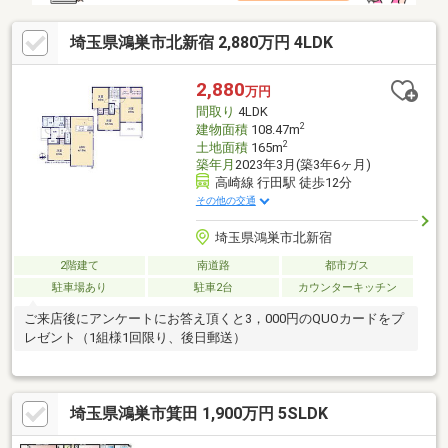
埼玉県鴻巣市北新宿 2,880万円 4LDK
2,880
万円
間取り
4LDK
2
建物面積
108.47m
2
土地面積
165m
築年月
2023年3月(築3年6ヶ月)
高崎線 行田駅 徒歩12分
その他の交通
埼玉県鴻巣市北新宿
2階建て
南道路
都市ガス
駐車場あり
駐車2台
カウンターキッチン
ご来店後にアンケートにお答え頂くと3，000円のQUOカードをプ
レゼント（1組様1回限り、後日郵送）
埼玉県鴻巣市箕田 1,900万円 5SLDK