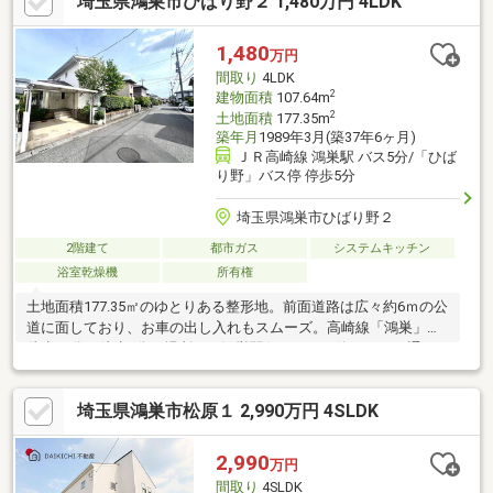
埼玉県鴻巣市ひばり野２ 1,480万円 4LDK
り、喧騒から少し離れた住宅地のため、静かな環境で生活できま
す♪・大宮台地の上に位置しており、浸水被害などの水害リスクが
比較的低い地域です♪【2026年５月完了リフォーム内容】・クロ
1,480
万円
ス一部貼替・キッチン水栓交換・ハウスクリーニング
間取り
4LDK
2
建物面積
107.64m
2
土地面積
177.35m
築年月
1989年3月(築37年6ヶ月)
ＪＲ高崎線 鴻巣駅 バス5分/「ひば
り野」バス停 停歩5分
埼玉県鴻巣市ひばり野２
2階建て
都市ガス
システムキッチン
浴室乾燥機
所有権
土地面積177.35㎡のゆとりある整形地。前面道路は広々約6ｍの公
道に面しており、お車の出し入れもスムーズ。高崎線「鴻巣」駅
徒歩30分、徒歩5分の場所には鴻巣駅行きのバス停もあり、通
勤・通学にも便利です。全居室6帖以上あり、各部屋広々とお使い
いただけます。リビングとキッチンが分かれた間取りで、来客時
埼玉県鴻巣市松原１ 2,990万円 4SLDK
もキッチンが見えにくく、生活感を隠しやすい設計です。キッチ
ン背面にはゆとりがあり、大型の食器棚や冷蔵庫もゆったり配置
できます。周辺には鴻巣市役所・警察署・鴻巣免許センターなど
2,990
万円
生活利便施設が揃った住環境。徒歩11分にはこうのす共生病院も
間取り
4SLDK