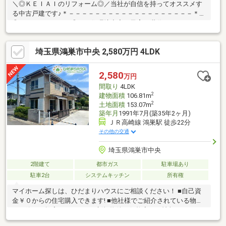
＼◎ＫＥＩＡＩのリフォーム◎／当社が自信を持ってオススメす
る中古戸建です♪＊－－－－－－－－－－－－－－－－－－－＊＼
◎おすすめポイント◎／・住環境充実で子育て世代にもおすす
め・収納完備で片付けはかどる♪・日当たり良好！明るいお部屋・
家賃より安く憧れの庭付き戸建♪＼◎周辺環境◎／・赤見台第一小
埼玉県鴻巣市中央 2,580万円 4LDK
学校（約550ｍ）・赤見台中学校（約190ｍ）・ベルク鴻巣宮前店
（約1000ｍ）＊－－－－－－－－－－－－－－－－－－－＊＼◎
本日ご見学可能◎／「今から見たい！」「お一人でも安心」お気
2,580
万円
軽にお問い合わせ♪住宅ローンのご相談も随時お任せください！
間取り
4LDK
2
建物面積
106.81m
2
土地面積
153.07m
築年月
1991年7月(築35年2ヶ月)
ＪＲ高崎線 鴻巣駅 徒歩22分
その他の交通
埼玉県鴻巣市中央
2階建て
都市ガス
駐車場あり
駐車2台
システムキッチン
所有権
マイホーム探しは、ひだまりハウスにご相談ください！ ■自己資
金￥０からの住宅購入できます! ■他社様でご紹介されている物件
も一緒にご提案できます。 ■新規物件・価格変更の情報がとても
スピーディーです。 ■インターネット非公開の物件もご紹介可能