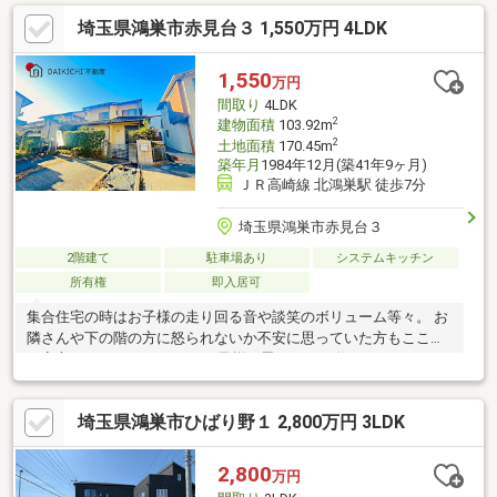
です。 ■ご希望の方にはメールでのやりとりだけで大丈夫です。
埼玉県鴻巣市赤見台３ 1,550万円 4LDK
■お忙しいときは現地待合せ＆現地解散できます。 ■平日のご見学
希望大歓迎です! ■住宅ローンアドバイザーが銀行手続きをお手伝
い致します。
1,550
万円
間取り
4LDK
2
建物面積
103.92m
2
土地面積
170.45m
築年月
1984年12月(築41年9ヶ月)
ＪＲ高崎線 北鴻巣駅 徒歩7分
埼玉県鴻巣市赤見台３
2階建て
駐車場あり
システムキッチン
所有権
即入居可
集合住宅の時はお子様の走り回る音や談笑のボリューム等々。 お
隣さんや下の階の方に怒られないか不安に思っていた方もここな
ら安心です。 マイホームでお子様と思いっきり遊んでみません
か？【弊社では以下の５つをお客様にお約束いたします】1.物件
の善し悪しは全て正直にお話しします。2.無理な売り込みや契約
埼玉県鴻巣市ひばり野１ 2,800万円 3LDK
の催促、突然の訪問等、しつこい営業は一切行いません。3.契約
したら終わりではなくお引き渡し後、お引越し後もお客様のパー
トナーであること。4.ウソやおとり広告は一切使いません。(デー
2,800
万円
タ更新は迅速に行います。）5.お客様の個人情報は細心の注意を