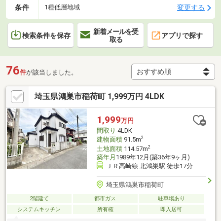
条件
変更する
1種低層地域
新着メールを受
検索条件を保存
アプリで探す
取る
76
件
が該当しました。
埼玉県鴻巣市稲荷町 1,999万円 4LDK
1,999
万円
間取り
4LDK
2
建物面積
91.5m
2
土地面積
114.57m
築年月
1989年12月(築36年9ヶ月)
ＪＲ高崎線 北鴻巣駅 徒歩17分
埼玉県鴻巣市稲荷町
2階建て
都市ガス
駐車場あり
システムキッチン
所有権
即入居可