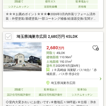
2階建て
都市ガス
駐車場あり
システムキッチン
浴室乾燥機
所有権
☆☆☆お薦めポイント☆☆☆◆2026年3月内外装リフォーム済外
装：外壁塗装/基礎塗装/一部コーキング補修/給湯器交換/玄関ドア
交換内装：フローリング・CF張替/キッチン交換/浴室交換/トイレ
交換/洗面化粧台交換/クロス張替/畳表替え/襖・障子張替え/全室
コンセント・スイッチ・シーリング交換/防蟻工事/ハウスクリー
埼玉県鴻巣市広田 2,680万円 4SLDK
ニング◆敷地34坪以上◆小・中学校近くお子様の通学も安心！◆
商業施設近く便利直ぐ見たい方は、TEL：0120-590-090へご連絡
ください。資料請求（オレンジ色ボタン）からでもご見学日ご予
2,680
万円
約頂けます。住宅ローン無料相談会毎日実施中ですお問合せお待
間取り
4SLDK
ちしております
2
建物面積
110.96m
2
土地面積
192.01m
築年月
2020年9月(築6年)
ＪＲ高崎線 鴻巣駅 バス16分/「赤
城前原」バス停 停歩2分
埼玉県鴻巣市広田
2階建て
駐車場あり
駐車3台
設計住宅性能評価付
建設住宅性能評価付
システムキッチン
◇室内大変きれいにお使いです♪☆敷地広々58坪超♪☆仕様：浄水