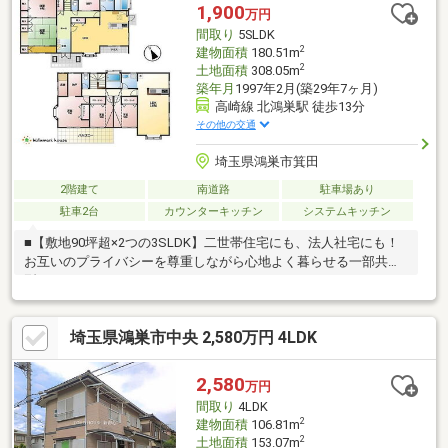
1,900
万円
間取り
5SLDK
2
建物面積
180.51m
2
土地面積
308.05m
築年月
1997年2月(築29年7ヶ月)
高崎線 北鴻巣駅 徒歩13分
その他の交通
埼玉県鴻巣市箕田
2階建て
南道路
駐車場あり
駐車2台
カウンターキッチン
システムキッチン
■【敷地90坪超×2つの3SLDK】二世帯住宅にも、法人社宅にも！
お互いのプライバシーを尊重しながら心地よく暮らせる一部共有
型！
埼玉県鴻巣市中央 2,580万円 4LDK
2,580
万円
間取り
4LDK
2
建物面積
106.81m
2
土地面積
153.07m