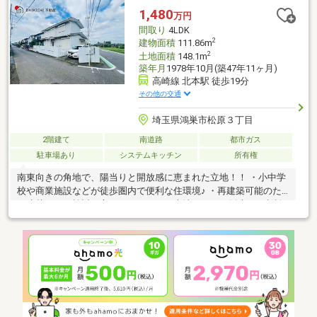
1,480
万円
間取り
4LDK
2
建物面積
111.86m
2
土地面積
148.1m
築年月
1978年10月(築47年11ヶ月)
高崎線 北本駅 徒歩19分
その他の交通
埼玉県鴻巣市松原３丁目
2階建て
南道路
都市ガス
駐車場あり
システムキッチン
所有権
南東向きの角地で、陽当りと開放感に恵まれた立地！！ ・小中学
校や商業施設などが徒歩圏内で便利な住環境♪ ・再建築可能のた
め建替えをご検討の方にもおすすめ！土地としての販売もご相談
いただけます♪