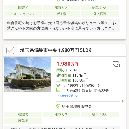
2階建て
都市ガス
駐車場あり
システムキッチン
所有権
即入居可
集合住宅の時はお子様の走り回る音や談笑のボリューム等々。 お
隣さんや下の階の方に怒られないか不安に思っていた方もここな
ら安心です。 マイホームでお子様と思いっきり遊んでみません
か？【弊社では以下の５つをお客様にお約束いたします】1.物件
の善し悪しは全て正直にお話しします。2.無理な売り込みや契約
埼玉県鴻巣市中央 1,980万円 5LDK
の催促、突然の訪問等、しつこい営業は一切行いません。3.契約
したら終わりではなくお引き渡し後、お引越し後もお客様のパー
トナーであること。4.ウソやおとり広告は一切使いません。(デー
1,980
万円
タ更新は迅速に行います。）5.お客様の個人情報は細心の注意を
間取り
5LDK
払って取り扱いします。
2
建物面積
115.1m
2
土地面積
190.59m
築年月
1990年9月(築36年)
ＪＲ高崎線 鴻巣駅 徒歩22分
その他の交通
埼玉県鴻巣市中央
2階建て
都市ガス
駐車場あり
所有権