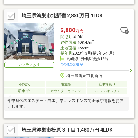
埼玉県鴻巣市北新宿 2,880万円 4LDK
2,880
万円
間取り
4LDK
2
建物面積
108.47m
2
土地面積
165m
築年月
2023年3月(築3年6ヶ月)
高崎線 行田駅 徒歩12分
その他の交通
パノラマあり
埼玉県鴻巣市北新宿
2階建て
南道路
駐車場あり
駐車2台
カウンターキッチン
システムキッチン
年中無休のエステート白馬、早いレスポンスで正確な情報をお届
けします。
埼玉県鴻巣市松原３丁目 1,480万円 4LDK