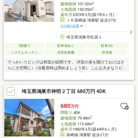
あり、万が一の際にも安心です。
2
建物面積
101.02m
2
土地面積
150.05m
築年月
2025年3月(築1年6ヶ月)
ＪＲ高崎線 鴻巣駅 徒歩27分
その他の交通
埼玉県鴻巣市松原１
2階建て
駐車場あり
駐車2台
システムキッチン
浴室乾燥機
所有権
でっかいリビングは和室が続間です。 洋室の扉を開けておけばさ
らに大空間に♪（冷暖房時は閉めましょう笑） こんな大きなリビ
ングには大型テレビやふかふかソファを置きたいですね！
埼玉県鴻巣市神明２丁目 680万円 4DK
680
万円
間取り
4DK
2
建物面積
79.48m
2
土地面積
115.68m
築年月
1982年3月(築44年6ヶ月)
高崎線 鴻巣駅 徒歩21分