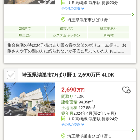
ＪＲ高崎線 鴻巣駅 徒歩23分
その他の交通
埼玉県鴻巣市ひばり野１
2階建て
都市ガス
駐車場あり
駐車2台
システムキッチン
所有権
集合住宅の時はお子様の走り回る音や談笑のボリューム等々。 お
隣さんや下の階の方に怒られないか不安に思っていた方もここな
ら安心です。 マイホームでお子様と思いっきり遊んでみません
か？【弊社では以下の５つをお客様にお約束いたします】1.物件
の善し悪しは全て正直にお話しします。2.無理な売り込みや契約
埼玉県鴻巣市ひばり野１ 2,690万円 4LDK
の催促、突然の訪問等、しつこい営業は一切行いません。3.契約
したら終わりではなくお引き渡し後、お引越し後もお客様のパー
トナーであること。4.ウソやおとり広告は一切使いません。(デー
2,690
万円
タ更新は迅速に行います。）5.お客様の個人情報は細心の注意を
間取り
4LDK
払って取り扱いします。
2
建物面積
94.39m
2
土地面積
127.88m
築年月
2024年4月(築2年5ヶ月)
ＪＲ高崎線 鴻巣駅 徒歩24分
その他の交通
埼玉県鴻巣市ひばり野１