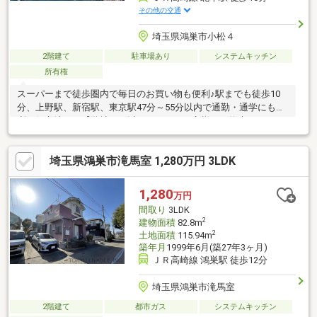
その他の交通
埼玉県鴻巣市小松４
2階建て
駐車場あり
システムキッチン
所有権
スーパーまで徒歩圏内で毎日のお買い物も便利♪駅までも徒歩10
分、上野駅、新宿駅、東京駅47分～55分以内で通勤・通学にも便
利な好立地！！【弊社では以下の５つをお客様にお約束いたしま
す】1.物件の善し悪しは全て正直にお話しします。2.無理な売り込
みや契約の催促、突然の訪問等、しつこい営業は一切行いませ
埼玉県鴻巣市滝馬室 1,280万円 3LDK
ん。3.契約したら終わりではなくお引き渡し後、お引越し後もお
客様のパートナーであること。4.ウソやおとり広告は一切使いま
せん。(データ更新は迅速に行います。）5.お客様の個人情報は細
1,280
万円
心の注意を払って取り扱いします。
間取り
3LDK
2
建物面積
82.8m
2
土地面積
115.94m
築年月
1999年6月(築27年3ヶ月)
ＪＲ高崎線 鴻巣駅 徒歩12分
埼玉県鴻巣市滝馬室
2階建て
都市ガス
システムキッチン