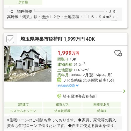
所有権
┏□ 物件概要┗┻━━━━━━━━━━━━━━━━━・ＪＲ
高崎線「鴻巣」駅・徒歩１２分・土地面積：１１５．９４m2（３
５．０７坪）・建物面積：８２．８０m2（２５．０４坪）・間取
タイプ：３ＬＤＫ・ＬＤＫ約１５．８畳：南東向き・対面式キッ
チン：勝手口有・浴室：１６１６サイズ・収納：全居室収納有、
埼玉県鴻巣市稲荷町 1,999万円 4DK
床下収納（キッチン） 吊戸棚（キッチン、トイレ）、階
段下収納・出窓３カ所有（LD、２階洋室約5.3畳、和室） ～全
居室開口部２面以上有～・都市ガス・カースペース２台駐車可
1,999
万円
（縦列駐車） ※駐車可能寸法に制限有
間取り
4DK
2
建物面積
91.5m
2
土地面積
114.57m
築年月
1989年12月(築36年9ヶ月)
ＪＲ高崎線 北鴻巣駅 徒歩15分
その他の交通
埼玉県鴻巣市稲荷町
2階建て
都市ガス
駐車場あり
システムキッチン
浴室乾燥機
所有権
※住宅ローンのご相談も承っております。◆家具、家電等の購入
資金も住宅ローンで借りたいです。◆自由に使える資金を借りた