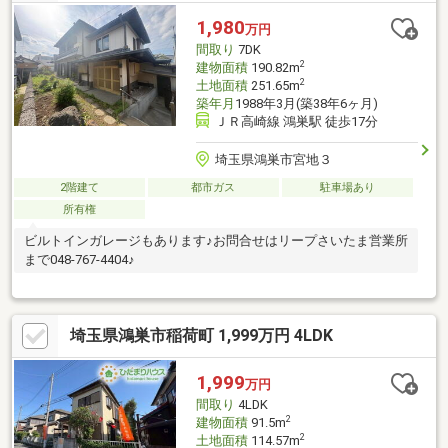
覧、ご購入後を想定したライフプラン等、お気軽に東宝ハウスラ
1,980
万円
イフソリューションズグループ 株式会社東宝ハウス川口 営業1
間取り
7DK
課 【0120-104-861】まで！
2
建物面積
190.82m
2
土地面積
251.65m
築年月
1988年3月(築38年6ヶ月)
ＪＲ高崎線 鴻巣駅 徒歩17分
埼玉県鴻巣市宮地３
2階建て
都市ガス
駐車場あり
所有権
ビルトインガレージもあります♪お問合せはリープさいたま営業所
まで048-767-4404♪
埼玉県鴻巣市稲荷町 1,999万円 4LDK
1,999
万円
間取り
4LDK
2
建物面積
91.5m
2
土地面積
114.57m