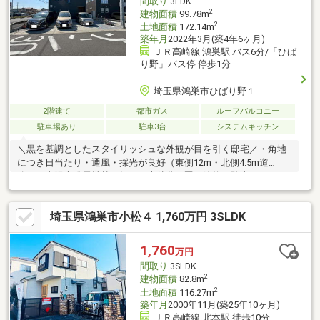
間取り
3LDK
払って取り扱いします。
2
建物面積
99.78m
2
土地面積
172.14m
築年月
2022年3月(築4年6ヶ月)
ＪＲ高崎線 鴻巣駅 バス6分/「ひば
り野」バス停 停歩1分
埼玉県鴻巣市ひばり野１
2階建て
都市ガス
ルーフバルコニー
駐車場あり
駐車3台
システムキッチン
＼黒を基調としたスタイリッシュな外観が目を引く邸宅／・角地
につき日当たり・通風・採光が良好（東側12m・北側4.5m道
路）・太陽光発電搭載で毎月の光熱費を賢く節約・駐車スペース3
台確保でご家族全員分や来客の駐車も余裕・WIC2か所＋各所収納
でいつでもスッキリとした住まいに・LDK18.87帖のゆとりある
埼玉県鴻巣市小松４ 1,760万円 3SLDK
広々リビング・ルーフバルコニー・ウッドデッキ・南庭と屋外空
間が充実・浴室冷暖房乾燥機・ウォシュレット・TVモニターホン
など設備充実・築4年の築浅物件で状態良好・小学校まで徒歩約7
1,760
万円
分の子育てしやすい環境・ドラッグストアまで徒歩約3分の便利な
間取り
3SLDK
生活環境
2
建物面積
82.8m
2
土地面積
116.27m
築年月
2000年11月(築25年10ヶ月)
ＪＲ高崎線 北本駅 徒歩10分