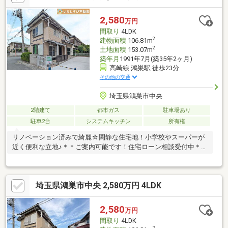
2,580
万円
間取り
4LDK
2
建物面積
106.81m
2
土地面積
153.07m
築年月
1991年7月(築35年2ヶ月)
高崎線 鴻巣駅 徒歩23分
その他の交通
埼玉県鴻巣市中央
2階建て
都市ガス
駐車場あり
駐車2台
システムキッチン
所有権
リノベーション済みで綺麗☆閑静な住宅地！小学校やスーパーが
近く便利な立地♪＊＊ご案内可能です！住宅ローン相談受付中＊＊
＊
埼玉県鴻巣市中央 2,580万円 4LDK
2,580
万円
間取り
4LDK
2