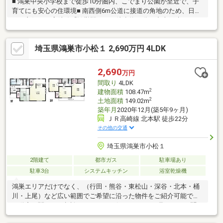
■ 鴻巣中央小学校まで徒歩10分圏内、こでまり公園が至近で、子
育てにも安心の住環境■ 南西側6m公道に接道の角地のため、日当
たり良好■ JR高崎線『鴻巣駅』まで徒歩約22分の中古戸建です■
周辺は、戸建住宅が建ち並ぶ閑静な住宅地■ 室内見学可能です。
お気軽にお問い合わせください- - - - - - - - - - - - - - - - - - - - -※契約不
埼玉県鴻巣市小松１ 2,690万円 4LDK
適合責任免責※建物状況調査の売主による実施予定はありませ
ん。買主により実施する場合は要相談となります。※建蔽率は角
地緩和による※司法書士は売主指定です
2,690
万円
間取り
4LDK
2
建物面積
108.47m
2
土地面積
149.02m
築年月
2020年12月(築5年9ヶ月)
ＪＲ高崎線 北本駅 徒歩22分
その他の交通
埼玉県鴻巣市小松１
2階建て
都市ガス
駐車場あり
駐車3台
システムキッチン
浴室乾燥機
鴻巣エリアだけでなく、（行田・熊谷・東松山・深谷・北本・桶
川・上尾）など広い範囲でご希望に沿った物件をご紹介可能です♪
不動産に関するご相談はなんでもお任せください♪見るだけ・聞く
だけ大歓迎です(^_^)/