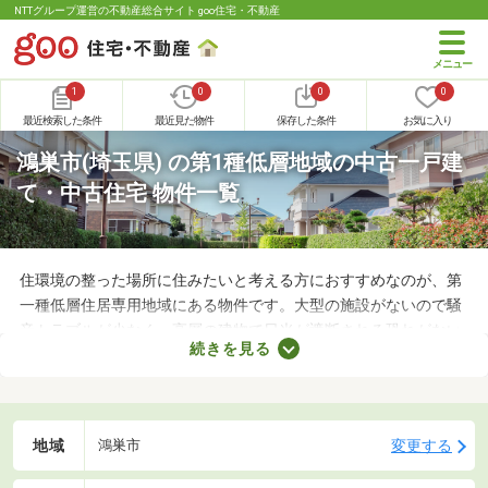
NTTグループ運営の不動産総合サイト goo住宅・不動産
1
0
0
0
最近検索した条件
最近見た物件
保存した条件
お気に入り
鴻巣市(埼玉県) の第1種低層地域の中古一戸建
て・中古住宅 物件一覧
住環境の整った場所に住みたいと考える方におすすめなのが、第
一種低層住居専用地域にある物件です。大型の施設がないので騒
音トラブルが少なく、高層の建物で日光が遮断される恐れがない
続きを見る
ことから、住環境に優れたエリアです。住みやすい土地ではある
ものの、気になるのが住宅の購入費用。ここでは、優れた立地で
も購入費用を抑えられる中古の一戸建てを紹介します。
地域
変更する
鴻巣市