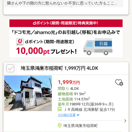
隣さんや下の階の方に怒られないか不安に思っていた方もここな
ら安心です。 マイホームでお子様と思いっきり遊んでみません
か？【弊社では以下の５つをお客様にお約束いたします】1.物件
の善し悪しは全て正直にお話しします。2.無理な売り込みや契約
の催促、突然の訪問等、しつこい営業は一切行いません。3.契約
したら終わりではなくお引き渡し後、お引越し後もお客様のパー
トナーであること。4.ウソやおとり広告は一切使いません。(デー
タ更新は迅速に行います。）5.お客様の個人情報は細心の注意を
払って取り扱いします。
埼玉県鴻巣市稲荷町 1,999万円 4LDK
1,999
万円
間取り
4LDK
2
建物面積
91.5m
2
土地面積
114.57m
築年月
1989年12月(築36年9ヶ月)
ＪＲ高崎線 北鴻巣駅 徒歩17分
その他の交通
埼玉県鴻巣市稲荷町