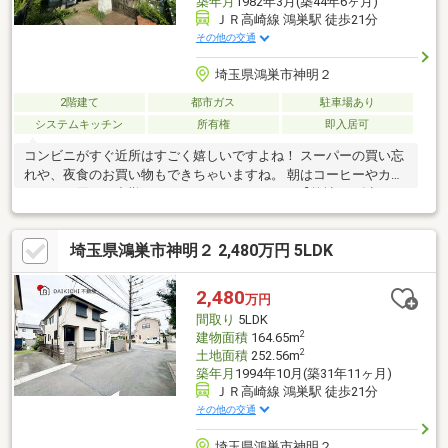
築年月
1982年3月(築44年6ヶ月)
ＪＲ高崎線 鴻巣駅 徒歩21分
その他の交通
埼玉県鴻巣市神明２
2階建て
都市ガス
駐車場あり
システムキッチン
所有権
即入居可
コンビニがすぐ近所はすごく嬉しいですよね！ スーパーの買い忘
れや、夜食のお買い物もできちゃいますね。 朝はコーヒーやカフ
ェラテを買って出勤してみてはいかがですか？【弊社では以下の
５つをお客様にお約束いたします】1.物件の善し悪しは全て正直
にお話しします。2.無理な売り込みや契約の催促、突然の訪問
埼玉県鴻巣市神明２ 2,480万円 5LDK
等、しつこい営業は一切行いません。3.契約したら終わりではな
くお引き渡し後、お引越し後もお客様のパートナーであること。
4.ウソやおとり広告は一切使いません。(データ更新は迅速に行い
2,480
万円
ます。）5.お客様の個人情報は細心の注意を払って取り扱いしま
間取り
5LDK
す。
2
建物面積
164.65m
2
土地面積
252.56m
築年月
1994年10月(築31年11ヶ月)
ＪＲ高崎線 鴻巣駅 徒歩21分
その他の交通
埼玉県鴻巣市神明２