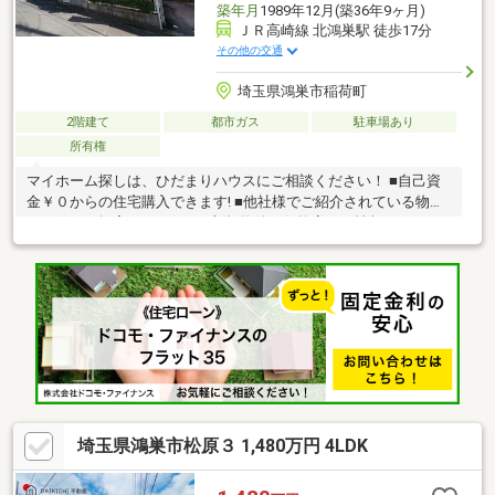
築年月
1989年12月(築36年9ヶ月)
ＪＲ高崎線 北鴻巣駅 徒歩17分
その他の交通
埼玉県鴻巣市稲荷町
2階建て
都市ガス
駐車場あり
所有権
マイホーム探しは、ひだまりハウスにご相談ください！ ■自己資
金￥０からの住宅購入できます! ■他社様でご紹介されている物件
も一緒にご提案できます。 ■新規物件・価格変更の情報がとても
スピーディーです。 ■インターネット非公開の物件もご紹介可能
です。 ■ご希望の方にはメールでのやりとりだけで大丈夫です。
■お忙しいときは現地待合せ＆現地解散できます。 ■平日のご見学
希望大歓迎です! ■住宅ローンアドバイザーが銀行手続きをお手伝
い致します。※ハザードマップ3.0㎡～5.0mに該当
埼玉県鴻巣市松原３ 1,480万円 4LDK