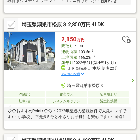
器付きシステムキッチン・エアコン４台リビング・照明付き、ウ
ォークインクローゼット・インナーバルコニー・カーテンレール
等☆広々リビング1６帖の４ＳＬＤＫ☆エアコン４台、おしゃれ
なリビング照明付き♪☆カースペース３台可♪プラスお庭付き
埼玉県鴻巣市松原３ 2,850万円 4LDK
♪（防草シートシート付砂利使用）☆便利な外水栓付き☆設計・
住宅性能評価書取得◇弊社ローン審査に実績多数！！現在居住中
のため、ご案内のお問い合わせ、お気軽にお待ちしております♪
2,850
万円
間取り
4LDK
2
建物面積
103.5m
2
土地面積
155.23m
築年月
2022年8月(築4年1ヶ月)
ＪＲ高崎線 北本駅 徒歩20分
その他の交通
埼玉県鴻巣市松原３
2階建て
都市ガス
駐車場あり
駐車2台
システムキッチン
浴室乾燥機
◇◇おすすめPoint♪◇◇・2022年築造の築浅物件で大変キレイで
す♪・小学校まで徒歩６分と小さなお子様にも安心です♪・ 国道17
号が至近を通っており、さいたま市方面や熊谷方面への車移動が
非常にスムーズです♪・スーパーやドラッグストアが点在してお
り、日常の買い物に困ることはありません♪・公園や緑地が多くあ