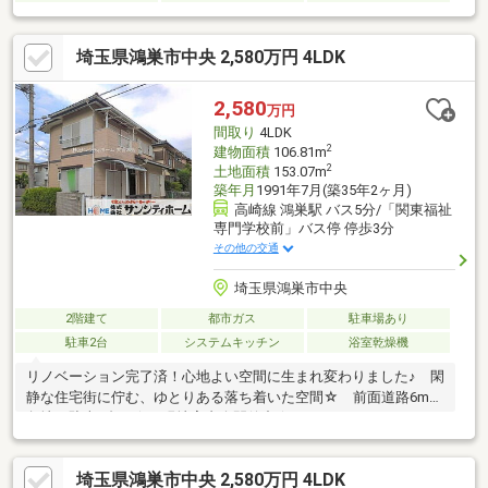
埼玉県鴻巣市中央 2,580万円 4LDK
2,580
万円
間取り
4LDK
2
建物面積
106.81m
2
土地面積
153.07m
築年月
1991年7月(築35年2ヶ月)
高崎線 鴻巣駅 バス5分/「関東福祉
専門学校前」バス停 停歩3分
その他の交通
埼玉県鴻巣市中央
2階建て
都市ガス
駐車場あり
駐車2台
システムキッチン
浴室乾燥機
リノベーション完了済！心地よい空間に生まれ変わりました♪ 閑
静な住宅街に佇む、ゆとりある落ち着いた空間☆ 前面道路6mの
角地で駐車2台可☆ 現地案内会開催中☆
埼玉県鴻巣市中央 2,580万円 4LDK