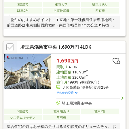
2階建て
都市ガス
駐車場あり
駐車2台
浴室乾燥機
所有権
－物件のおすすめポイント－▼立地・第一種低層住居専用地域・
前面道路は南東側幅員約12m・南西側幅員約4mの公道▼特徴・全
居室2面以上採光設計・LDKは約15.0帖、一部折り上げ天井で開放
感のある空間・お料理中も会話が弾む対面式キッチン・主寝室は
約7.7帖、WIC付・2階ホールには室内物干しを設置・南西向きバ
埼玉県鴻巣市中央 1,690万円 4LDK
ルコニー有・駐車スペース並列2台分有(車種による)▼設備・浄水
器／食洗機・浴室乾燥機▼周辺環境・ひばり野中央公園 徒歩3分
(約200m)■ ご希望の住まい探しをお手伝いします
1,690
万円
━━━━━・・・物件の詳細・ご相談はお気軽にお問い合わせく
間取り
4LDK
ださい。
2
建物面積
110.95m
2
土地面積
226.08m
築年月
1990年9月(築36年)
ＪＲ高崎線 鴻巣駅 徒歩25分
その他の交通
埼玉県鴻巣市中央
2階建て
駐車場あり
駐車2台
システムキッチン
所有権
集合住宅の時はお子様の走り回る音や談笑のボリューム等々。 お