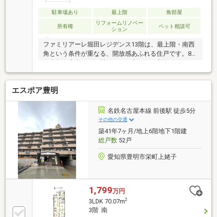
駐車場あり
最上階
角部屋
リフォームリノベー
所有権
ペット相談可
ション
ファミリアーレ堀田レジデンス13階は、最上階・南西
角という条件が重なる、開放感あふれる住戸です。80
平米超の室内には18帖のLDKが広がり、家族それぞれ
がゆったりと過ごせます。約37平米の2面バルコニー
は光と風がしっかり抜け、第二のリビングとして存分
エスポア豊明
に活用できる広さです。夕暮れの景色や夜景、港まつ
りの花火も楽しめる眺望は、日々の暮らしをより豊か
にしてくれます。オートロック・宅配ボックス・食洗
名鉄名古屋本線 前後駅 徒歩5分
機・浴室乾燥・複層ガラスなど設備が充実した2018年
その他の交通
築で、ペット飼育も可能。地下鉄名城線・名鉄の2路
築41年7ヶ月/地上6階地下1階建
線が利用でき、堀田駅から徒歩約5分圏内。金山・栄
総戸数
52戸
方面へのアクセスも良好で日々の通勤・通学もスムー
ズです
愛知県豊明市栄町上姥子
1,799
万円
2
3LDK 70.07m
3階 南