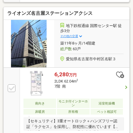
す！〇オートロック、防犯カメラ、宅配ボックス完備
でセキュリティも安心です！〇フロアはコーティング
ライオンズ名古屋ステーションアクシス
を施工しており、いつまでも綺麗なフローリングを保
つことができます！〇食洗機、浴室乾燥機付きで日々
の生活の助けとなります！〇周辺にスーパー、コンビ
地下鉄桜通線 国際センター駅 徒
ニ、学校、公園が勢ぞろい！生活利便性がとても高い
歩3分
です！〇角部屋のため陽当たり・通風・眺望良好で
その他の交通
す！ぜひ内覧で体感ください！〇現地ご内覧をご希望
築11年8ヶ月/14階建
の際は弊社ナカジツまでお気軽にお問い合わせ下さ
総戸数
63戸
い！
愛知県名古屋市中村区名駅３
6,280
万円
2
2LDK 62.04m
7階 南
モニタ付インターホ
南向き
浴室乾燥機
ン
床暖房
所有権
ペット相談可
【セキュリティ】3重オートロック＋ハンズフリー認
証「ラクセス」を採用し、防犯性に優れています【室
内設備】・エコガラス・ガス温水式床暖房（LD・洋室