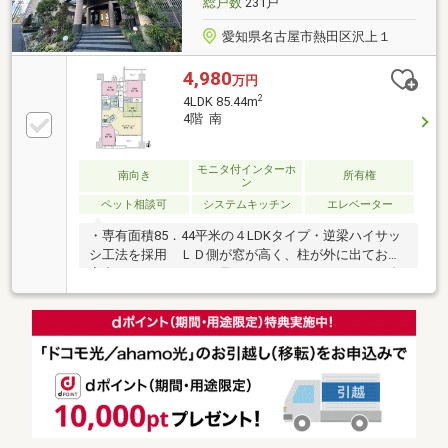
総戸数
231戸
愛知県名古屋市熱田区沢上１
4,980
万円
2
4LDK 85.44m
4階 南
モニタ付インターホ
南向き
所有権
ン
ペット相談可
システムキッチン
エレベーター
・専有面積85．44平米の４LDKタイプ・逆梁ハイサッ
シ工法を採用 ＬＤ側が窓が高く、柱が外に出ており
室内がスッキリとして見えます。・キッチンには、食
器洗い乾燥機付きです。・ペットと一緒に暮らせるマ
ンションです（飼育細則あり）・共用部分には宅配ボ
ックスを設置。不在時のお届け物も安心です。（眺
望・環境等は、将来に渡り保証するものではありませ
ん。）