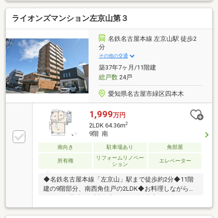
付)・洗面化粧台交換(シャワーノズル付) ・建具交
換・クロス、フローリング貼替 ・クッションフロア
ライオンズマンション左京山第３
貼替・シューズボックス交換 ・給湯器交換 ・分電
盤交換・ハウスクリーニング 他～空家につき即日の
ご案内も可能！～お気兼ねなくお問合せくださいま
名鉄名古屋本線 左京山駅 徒歩2
せ。住宅ローンやリフォームのご相談も承ります！
分
その他の交通
築37年7ヶ月/11階建
総戸数
24戸
愛知県名古屋市緑区四本木
1,999
万円
2
2LDK 64.36m
9階 南
南向き
駐車場あり
角部屋
リフォームリノベー
所有権
エレベーター
ション
◆名鉄名古屋本線「左京山」駅まで徒歩約2分◆11階
建の9階部分、南西角住戸の2LDK◆お料理しながらリ
ビングを見渡せる対面式キッチン採用◆2026年6月リ
フォーム済み、気持ち良く新生活開始できます◆家事
の時短も助けてくれる食洗機付き◆主寝室にはウォー