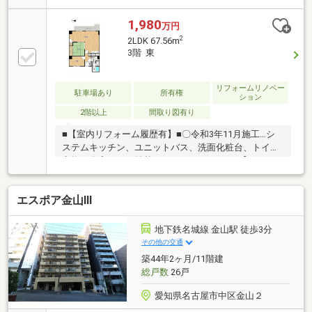
な暮らしが実現する角住戸！◇美しい内装＆充実した
設備へとリニューアル！◆空間造、温度調整や脱臭機
1,980
万円
能のあるエコカラット！◇カウンタータイプのキッチ
2
2LDK 67.56m
ンには3口コンロ付◆浴室乾燥機付で雨の日もストレ
3階 東
スなくお洗濯◇南北の2面バルコニーで心地よい暮ら
しを！～名古屋エリアの「お住まい」探しに確かな安
心と満足を～東宝ハウス名古屋中央ならではの高品質
リフォームリノベー
駐車場あり
所有権
ション
なサービスをお届けします。
2階以上
間取り図有り
■【室内リフォーム履歴有】■〇令和3年11月施工…シ
ステムキッチン、ユニットバス、洗面化粧台、トイレ
交換、全室クロス貼替、LDKフロアタイル■【おすすめ
ポイント】■〇徒歩圏内に複数路線揃う好立地マンシ
ョンです！〇使い勝手の良い2LDKの間取り！〇広々と
エスポア金山Ⅲ
したLDKで家具の配置も自由自在♪〇空室のためお好き
なお日にち、お時間にご内覧予約いただけます♪〇周
辺商業施設も充実しており暮らしやすいエリアです！
地下鉄名城線 金山駅 徒歩3分
■【周辺環境について】■〇地下鉄名城線「東別院」
その他の交通
駅 徒歩約4分〇JR・名鉄・地下鉄線「金山」駅徒歩
築44年2ヶ月/11階建
約7分〇平和小学校 徒歩約4分〇伊勢山中学校 徒歩
総戸数
26戸
約10分
愛知県名古屋市中区金山２