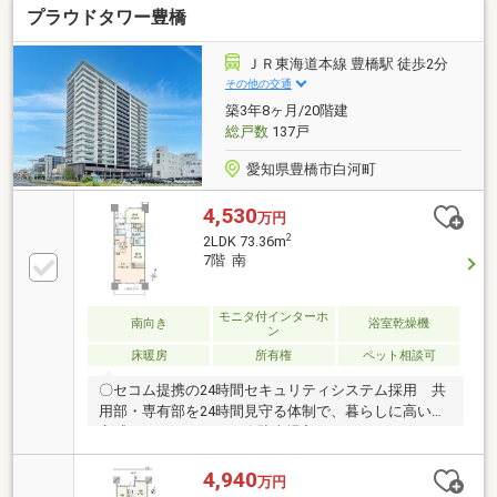
プラウドタワー豊橋
クインクローゼット付き◆3面バルコニー付きで開放
的◆明るい全室採光設計！気持ちよく過ごせます◆防
犯性を高めるオートロック導入！◆「平子小学校」
ＪＲ東海道本線 豊橋駅 徒歩2分
「左京山中学校」まで徒歩約7分、子育て世帯にもお
その他の交通
すすめの立地です！◆「マックスバリュ(左京山店)」
築3年8ヶ月/20階建
まで徒歩約4分！日々のお買い物も楽々です！
総戸数
137戸
愛知県豊橋市白河町
4,530
万円
2
2LDK 73.36m
7階 南
モニタ付インターホ
南向き
浴室乾燥機
ン
床暖房
所有権
ペット相談可
〇セコム提携の24時間セキュリティシステム採用 共
用部・専有部を24時間見守る体制で、暮らしに高い安
心感をもたらします。〇駐車場入口にはリモコンで
操作可能なリングシャッターゲート付〇24時間ゴミス
テーション〇ペット飼育可能(細則あり) 大切な家族
4,940
万円
の一員と一緒に暮らせる住環境です。〇全居室に収納