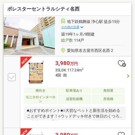
ポレスターセントラルシティ名西
地下鉄鶴舞線 浄心駅 徒歩15分
その他の交通
築19年1ヶ月/9階建
総戸数
114戸
愛知県名古屋市西区名西２
3,980
万円
2
3SLDK 117.24m
4階 南
南向き
駐車場あり
角部屋
モニタ付インターホ
浴室乾燥機
所有権
ン
■おすすめポイント■○大切なペットと新生活を始める
ことができます！○ウッドデッキ付きで休日のくつろ
ぎ空間として重宝しそうですね。〇各居室収納があ
り、お部屋を綺麗に保つことができます◎〇鶴舞線
「浄心」駅・名鉄「東枇杷島」駅徒歩圏内で2沿線利
3,980