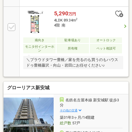
23帖、LD部分に床暖房を搭載・WICや納戸等、随所に
収納有・24時間セキュリティシステムを採用・ペット
飼育可能(規約有)▼設備・浴室暖房乾燥機・宅配ロッ
5,290
万円
カー・24時間ゴミステーション・自転車用エレベータ
2
4LDK 89.34m
ー
4階 南
南向き
駐車場あり
オートロック
モニタ付インターホ
所有権
ペット相談可
ン
＼プラウドタワー豊橋／家を売るのも買うのもハウス
ドゥ豊橋藤沢・向山・岩田にお任せください♪
グローリアス新安城
名鉄名古屋本線 新安城駅 徒歩3
分
その他の交通
築31年3ヶ月/14階建
総戸数
57戸