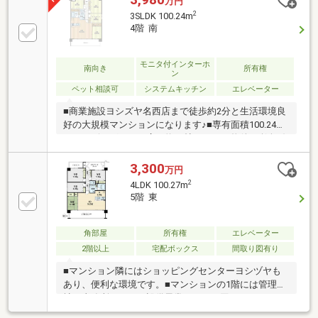
万円
用可能◎通勤通学にも便利な立地です☆〇スーパー・
2
3SLDK 100.24m
ドラッグストア目の前、コンビニ徒歩約6分と生活利
4階 南
便施設充実♪〇小中学校徒歩約10分と小さなお子様の
通学も安心です☆■周辺環境■〇榎小学校 徒歩約10分
〇天神山中学校 徒歩約10分■ご内覧・ご来店 ご希
モニタ付インターホ
南向き
所有権
ン
望のお客様へ■ご来店・ご案内可能です！ご希望のお
ペット相談可
システムキッチン
エレベーター
日にちをお気軽にご連絡ください♪
■商業施設ヨシズヤ名西店まで徒歩約2分と生活環境良
好の大規模マンションになります♪■専有面積100.24
㎡、リビングルーム広々約21帖の3SLDK物件♪■鶴舞線
「浄心」駅徒歩約15分、名鉄名古屋本線「栄生」駅徒
歩約17分■ペット飼育可（飼育細則有）＜ライフイン
3,300
万円
フォメーション＞■地下鉄鶴舞線「浄心」駅 徒歩約
2
4LDK 100.27m
15分■名鉄名古屋本線「栄生」 駅 徒歩約17分■ヨシ
5階 東
ズヤ名西店 徒歩約2分■セブンイレブン 徒歩約5分■
榎小学校 徒歩約10分■天神山中学校 徒歩約10分
角部屋
所有権
エレベーター
2階以上
宅配ボックス
間取り図有り
■マンション隣にはショッピングセンターヨシヅヤも
あり、便利な環境です。■マンションの1階には管理会
社の事務所があり、設備異常などのお困りごともすぐ
に相談できる環境です。■ペット飼育：可（成長時の