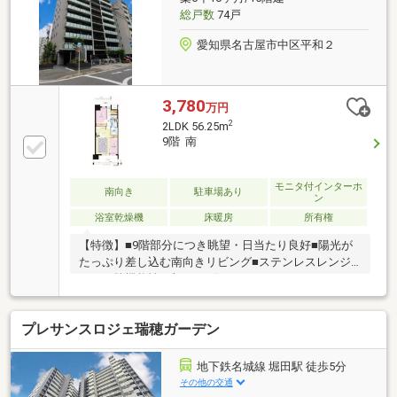
したお買い物に便利な「ローソン中区千代田店」まで
総戸数
74戸
徒歩約2分！
愛知県名古屋市中区平和２
3,780
万円
2
2LDK 56.25m
9階 南
モニタ付インターホ
南向き
駐車場あり
ン
浴室乾燥機
床暖房
所有権
【特徴】■9階部分につき眺望・日当たり良好■陽光が
たっぷり差し込む南向きリビング■ステンレスレンジ
フード等機能性に加えデザインもこだわったキッチン
■システムクローゼット、シューズインクローゼッ
ト、リネン庫など収納多数■不在時にも荷物の受け取
プレサンスロジェ瑞穂ガーデン
りが可能な宅配ボックス■暮らしの安全とプライバシ
ーを守るオートロックシステム■ペット飼育可（規約
有）■通勤・通学・外出に便利な駅近■近隣には買物施
地下鉄名城線 堀田駅 徒歩5分
設が充実の住環境 ローソン東別院店 徒歩４分・ス
その他の交通
ギ薬局金山北店 徒歩５分■お子様の通学も安心の距