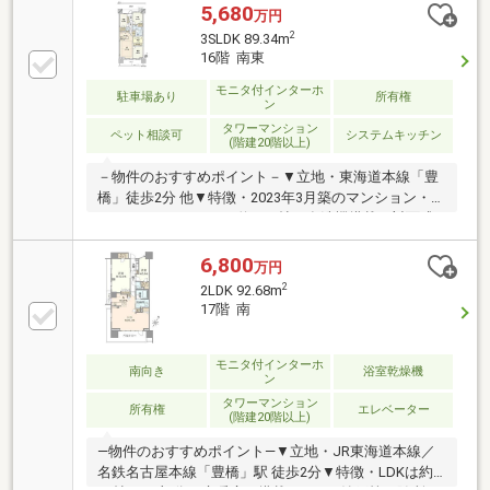
収納有・玄関から室内が見えにくい間取り・24時間セ
5,680
万円
キュリティシステムを採用・ペット飼育可能(規約
2
3SLDK 89.34m
有)▼設備・浴室暖房乾燥機・宅配ロッカー・24時間ゴ
16階 南東
ミステーション・自転車用エレベーター▼周辺環境・
豊橋市立羽根井小学校 徒歩8分(約605m)■ ご希望の住
モニタ付インターホ
駐車場あり
所有権
ン
まい探しをお手伝いします ━━━━━・・・物件の詳
タワーマンション
細・ご相談はお気軽にお問い合わせください。
ペット相談可
システムキッチン
(階建20階以上)
－物件のおすすめポイント－▼立地・東海道本線「豊
橋」徒歩2分 他▼特徴・2023年3月築のマンション・
LDKはゆったりとした約18.3帖・食洗機搭載の対面式
キッチン・2部屋に面する南東向きバルコニー・約3.3
帖納戸は多用途に活用可能・WIC2か所等、全居室に収
6,800
万円
納有・セコム提携の24時間セキュリティシステム・ペ
2
2LDK 92.68m
ット飼育可能(細則有)▼設備・宅配ロッカー・24時間
17階 南
ゴミステーション▼周辺環境・豊橋市立羽根井小学校
徒歩8分(約605m)■ ご希望の住まい探しをお手伝いし
ます ━━━━━・・・物件の詳細・ご相談はお気軽に
モニタ付インターホ
南向き
浴室乾燥機
ン
お問い合わせください。
タワーマンション
所有権
エレベーター
(階建20階以上)
―物件のおすすめポイント―▼立地・JR東海道本線／
名鉄名古屋本線「豊橋」駅 徒歩2分▼特徴・LDKは約