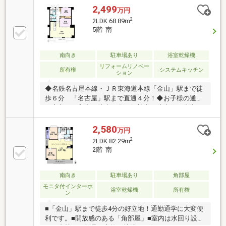
2,499
万円
2
2LDK 68.89m
5階 南
南向き
駐車場あり
浴室乾燥機
リフォームリノベー
所有権
システムキッチン
ション
◆名鉄名古屋本線・ＪＲ東海道本線「金山」駅まで徒
歩６分 「名古屋」駅まで直通４分！◆お子様の通学
も安心！平和小 徒歩５分・伊勢山 徒歩１０分◆
日々のお買い物に便利なイオン金山店まで徒歩５分◆
薬局・コンビニなど生活利便施設が徒歩圏内に充実◆
2,580
万円
ＬＤＫは家族でゆったりと寛げる約１９．７帖の広々
2
2LDK 82.29m
空間◆全室収納完備＋ゆとりのプライベートルーム◆
2階 南
日差しがたっぷりの南向きバルコニー◆内装リフォー
ム（２０２６年６月） キッチン、浴室、洗面室、ト
イレ、フローリング・フロアタイル貼り、 壁・天井
南向き
駐車場あり
角部屋
クロス貼り、建具交換、室内クリーニング他内覧ご希
モニタ付インターホ
浴室乾燥機
所有権
ン
望の方はフリーダイヤル０１２０－０３３－４３９ま
で！
■「金山」駅まで徒歩4分の好立地！通勤通学に大変便
利です。■開放感のある「角部屋」■室内は水回り設備