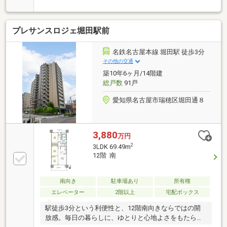
から内装まで新品に交換。快適にお住まいいただけま
す。【周辺環境】買い物施設や郵便局が徒歩5分圏内
に揃う、生活利便性の高いエリアです。ファミリーマ
プレサンスロジェ堀田駅前
ート名古屋金山二丁目店…徒歩1分(約80m)スギ薬局金
山北店…徒歩3分(約210m)イオン金山店…徒歩5分(約
400m)名古屋平和郵便局…徒歩3分(約200m)平和小学
名鉄名古屋本線 堀田駅 徒歩3分
校…徒歩6分(約450m)伊勢山中学校…徒歩10分(約
その他の交通
800m)※ペット飼育不可
築10年6ヶ月/14階建
総戸数
91戸
愛知県名古屋市瑞穂区堀田通８
3,880
万円
2
3LDK 69.49m
12階 南
南向き
駐車場あり
所有権
エレベーター
2階以上
宅配ボックス
駅徒歩3分という利便性と、12階南向きならではの開
放感。毎日の暮らしに、ゆとりと心地よさをもたらす