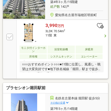
築4年3ヶ月/15階建
離 平和小学校 徒歩４分・伊勢山中学校 徒歩１４
総戸数
142戸
分フリーダイヤル：０１２０－０３３－４３９
愛知県名古屋市瑞穂区明前町
3,990
万円
2
3LDK 70.54m
11階 東
モニタ付インターホ
浴室乾燥機
床暖房
ン
所有権
システムキッチン
エレベーター
○○○おすすめポイント○○○■11階に位置し、風通し・眺
望は大変良好です■地下鉄名城線「堀田」駅まで徒歩
約5分と、通勤・通学・ショッピングにも便利な立地■
各居室に収納があり、トイレには吊り戸棚、洋室には
WICが2箇所、洗面にはリネン庫と、収納豊富な間取り
プラセシオン堀田駅前
■2022年築の築浅物件■穂波小学校・田光中学校まで徒
歩約10分圏内のため、お子様も安心の立地■ペット飼
育可能(細則有)なため、大切なペットと一緒に住むこ
名鉄名古屋本線 堀田駅 徒歩5分
とが出来ます■周辺にはスーパーやコンビニをはじ
その他の交通
め、商業施設が多数あり、日々の生活も大変便利○○○
築7年5ヶ月/14階建