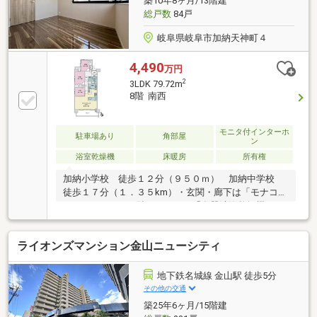
築10年8ヶ月/13階建
総戸数
84戸
岐阜県岐阜市加納天神町４
4,490
万円
2
3LDK 79.72m
8階 南西
モニタ付インターホ
駐車場あり
角部屋
ン
浴室乾燥機
床暖房
所有権
加納小学校 徒歩１２分（９５０ｍ） 加納中学校
徒歩１７分（１．３５km）・玄関・廊下は「モナコグ
レーの石タイル」貼りです。・「食器洗浄乾燥機」
「浄水器一体型水栓」付のシステムキッチン・「浴室
暖房乾燥機」のある浴室・リビング・ダイニングには
ライオンズマンション金山ニューシティ
「床暖房」が設置されています。・断熱性と結露防止
に配慮した「複層ガラス」・指定日に玄関前にゴミを
出しておけば管理員が回収してくれます。（ゴミ回収
地下鉄名城線 金山駅 徒歩5分
サービス）・Ucom光によるインターネットサービス
その他の交通
（全戸一括加入）
築25年6ヶ月/15階建