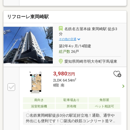
2016年築のレジデンスです。～おすすめポイント～■
ペット飼育可能（細則による規制あり）■敷地内駐車
場空きあり■名鉄名古屋本線「堀田」駅徒歩3分■地下
リフローレ東岡崎駅
鉄名城線「堀田」駅徒歩7分■南向き12階住戸■総戸数
91戸
名鉄名古屋本線 東岡崎駅 徒歩3
分
その他の交通
築2年4ヶ月/14階建
総戸数
26戸
愛知県岡崎市明大寺町字馬場東
3,980
万円
2
2LDK 64.54m
8階 南
南向き
駐車場あり
角部屋
浴室乾燥機
所有権
ペット相談可
〇名鉄東岡崎駅徒歩3分の駅近好立地！通勤、通学や
外出にも便利です！〇築浅の鉄筋コンクリート造マン
ションで、耐震性、遮音性にも非常に優れておりま