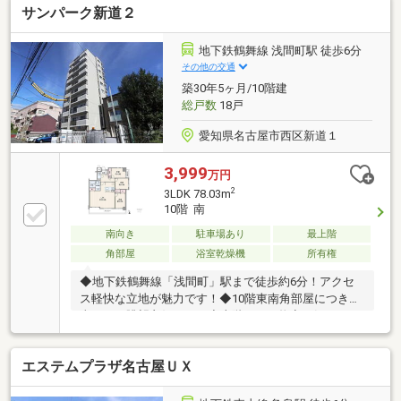
サンパーク新道２
ムキッチン交換(浄水器、食洗器付)・ユニットバス交
換(浴室暖房乾燥機、追い炊き機能付) ・トイレ交換
(温水洗浄便座付)・洗面化粧台交換(シャワーノズル
地下鉄鶴舞線 浅間町駅 徒歩6分
付) ・建具交換・クロス貼替 ・フローリング張
その他の交通
替 ・CF貼替・シューズボックス交換 ・給湯器交
築30年5ヶ月/10階建
換 ・分電盤交換・ハウスクリーニング 他～空家に
総戸数
18戸
つき即日のご案内も可能！～
愛知県名古屋市西区新道１
3,999
万円
2
3LDK 78.03m
10階 南
南向き
駐車場あり
最上階
角部屋
浴室乾燥機
所有権
◆地下鉄鶴舞線「浅間町」駅まで徒歩約6分！アクセ
ス軽快な立地が魅力です！◆10階東南角部屋につき陽
当たり・眺望良好です！◆上階からの物音を気にする
ことなく過ごせる最上階のお部屋◆全居室5帖以上、
使い勝手の良い全室洋室の3LDKファミリータイプ◆ご
エステムプラザ名古屋ＵＸ
家族で過ごすLDKは約19.5帖のゆったりとした空間◆
全居室収納付きでお部屋もすっきり、空間を有効に使
えます◆お料理をしながらリビングが見渡せる対面キ