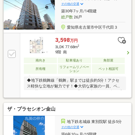
300円支払いが必要※電気契約は一括受電■ ご希望の住
その他の交通
まい探しをお手伝いします ━━━━━・・・物件の詳
築30年7ヶ月/14階建
細・ご相談はお気軽にお問い合わせください。
総戸数
26戸
愛知県名古屋市中区千代田３
3,598
万円
2
3LDK 77.68m
9階 南
南向き
駐車場あり
角部屋
リフォームリノベー
所有権
ペット相談可
ション
◆地下鉄鶴舞線「鶴舞」駅までは徒歩約5分！アクセ
ス軽快な立地が魅力です！◆大切な家族の一員、ペッ
トと暮らせるマンション（細則有）◆1フロア2邸！プ
ライバシーに配慮された設計です◆高層階、南西角部
屋につき眺望良好！◆全居室がバルコニーーに面して
ザ・プラセシオン金山
おり、開放的な3LDK◆LDKはゆったり約16帖ございま
す！◆嬉しい全居室収納付きのレイアウト◆キッチン
はお料理に集中しやすい独立タイプ！バルコニーに出
地下鉄名城線 東別院駅 徒歩5分
入りできる嬉しい設計です◆2026年6月、フルリフォ
その他の交通
ーム実施！新生活をきれいなお住まいで！◆ちょっと
築6年10ヶ月/15階建