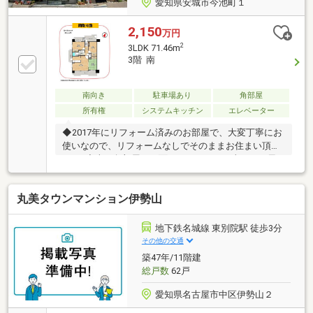
愛知県安城市今池町１
2,150
万円
2
3LDK 71.46m
3階 南
南向き
駐車場あり
角部屋
所有権
システムキッチン
エレベーター
◆2017年にリフォーム済みのお部屋で、大変丁寧にお
使いなので、リフォームなしでそのままお住まい頂け
ます♪◆南西角部屋で三面バルコニー！日当たり・風
通し良好で、心地の良い空間が広がります。毎日の暮
らしを彩ります☆どの部屋にいても快適に過ごせま
丸美タウンマンション伊勢山
す！◆リビング横に和室があるので、開け放すとより
開放的な空間になります。洗濯物をたたむスペース
や、お子様の遊びスペースにぴったりですね♪◆名鉄
地下鉄名城線 東別院駅 徒歩3分
名古屋本線「新安城」駅徒歩約3分、小学校や保育園
その他の交通
も徒歩圏内で毎日の通勤・通学・お買い物に大変便利
築47年/11階建
な立地です。長くお住まい頂くのにぴったりの住環境
総戸数
62戸
です◎＝＝＝ご来店・ご案内可能です！是非一度ご検
討ください＝＝＝
愛知県名古屋市中区伊勢山２