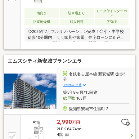
モニタ付インターホ
南向き
駐車場あり
ン
浴室乾燥機
即入居可
所有権
◇2026年7月フルリノベーション完成！◇小・中学校
徒歩10分圏内！＼＼家具や家電、住宅ローンに組込め
ます／／▼お電話でのご予約、ご質問・お問合せはこ
ちらまで▼TEL：0120-09-7549【通話無料】ニッカ不
動産へ！～空家につき即日のご案内も可能！～お気兼
エムズシティ新安城ブランシエラ
ねなくお問合せくださいませ。住宅ローンやリフォー
ムのご相談も承ります！【主なリノベーション内
容】・システムキッチン、ユニットバス、トイレ交
名鉄名古屋本線 新安城駅 徒歩5
換・洗面化粧台交換 ・建具交換・クロス、フローリ
分
ング貼替 ・クッションフロア貼替・シューズボック
その他の交通
ス交換 ・給湯器交換 ・分電盤交換・ハウスクリー
築5年8ヶ月/15階建
ニング 他
総戸数
163戸
愛知県安城市住吉町３
2,990
万円
2
2LDK 64.74m
4階 南