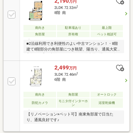
2,190
万円
2
2LDK 72.32m
8階 南
南向き
駐車場あり
最上階
角部屋
所有権
ペット相談可
■2沿線利用でき利便性のよい中古マンション！・8階
建て8階部分の角部屋につき眺望、陽当り、通風大変
良好です◎・南面バルコニーから陽光差し込むリビン
グで家族団らんの時間をお過ごしいただけます♪・各
居室収納完備しており、家族みんなの荷物もすっきり
2,499
万円
収納できます！■周辺環境・宮西小学校 徒歩約13
2
3LDK 72.46m
分・北部中学校 徒歩約19分・JR東海道本線「尾張一
6階 南
宮」駅 徒歩約6分・名鉄バス「栄一丁目」停 徒歩
約3分・ファミリーマート一宮栄店 徒歩約2分■中古
+リノベーションナカジツなら不動産のプロと建築の
南向き
角部屋
オートロック
プロがワンストップで対応するので、住まいに関する
モニタ付インターホ
防犯カメラ
浴室乾燥機
ン
ことなら全て任せることができます！
【リノベーション×ペット可】南東角部屋で日当た
り、通風良好です♪