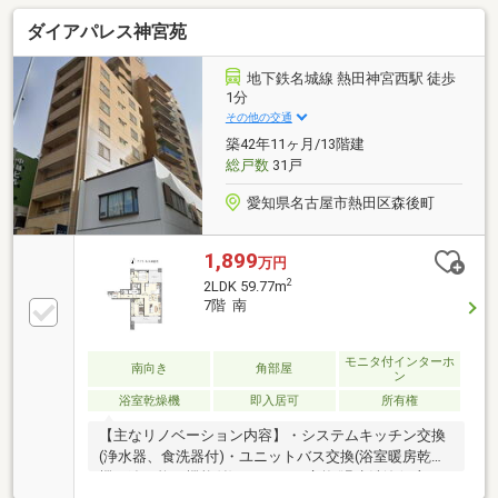
体長50 未満の動物1頭羽以内）■駐車場は自走式で、マ
ダイアパレス神宮苑
ンションからそのまま雨に濡れずに駐車場に行けま
す。※修繕積立金改定（2028年1月より14 580円、2033
年1月より18 080円）※【その他専有面積】プライベー
地下鉄名城線 熱田神宮西駅 徒歩
トポーチ面積：9.60㎡
1分
その他の交通
築42年11ヶ月/13階建
総戸数
31戸
愛知県名古屋市熱田区森後町
1,899
万円
2
2LDK 59.77m
7階 南
モニタ付インターホ
南向き
角部屋
ン
浴室乾燥機
即入居可
所有権
【主なリノベーション内容】・システムキッチン交換
(浄水器、食洗器付)・ユニットバス交換(浴室暖房乾燥
機、追い炊き機能付) ・トイレ交換(温水洗浄便座