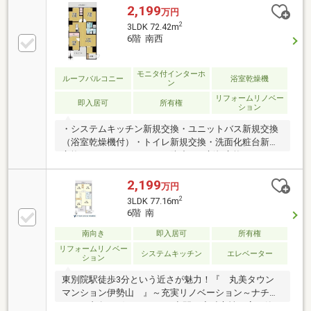
2,199
万円
2
3LDK 72.42m
6階 南西
モニタ付インターホ
ルーフバルコニー
浴室乾燥機
ン
リフォームリノベー
即入居可
所有権
ション
・システムキッチン新規交換・ユニットバス新規交換
（浴室乾燥機付）・トイレ新規交換・洗面化粧台新規
交換 ・防止パン新規交換・フロー
リング新規施工 ・建具新規交換・シ
ューズボックス新規交換 ・クロス全部貼
2,199
万円
替・間接照明造作 ・ハウス
2
3LDK 77.16m
クリーニング 他～空家につき即日のご案内も可能！
6階 南
～お気兼ねなくお問合せくださいませ。住宅ローンや
リフォームのご相談も承ります！
南向き
即入居可
所有権
リフォームリノベー
システムキッチン
エレベーター
ション
東別院駅徒歩3分という近さが魅力！『 丸美タウン
マンション伊勢山 』～充実リノベーション～ナチュ
ラルな印象の穏やかな3LDK空間へ◆独立性が高く静か