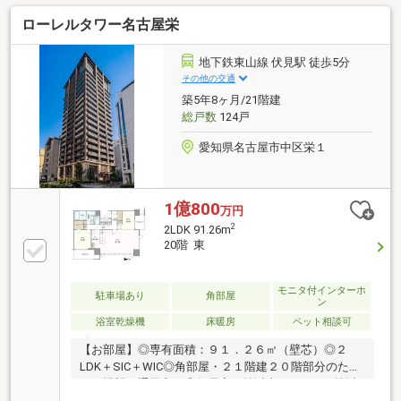
ローレルタワー名古屋栄
地下鉄東山線 伏見駅 徒歩5分
その他の交通
築5年8ヶ月/21階建
総戸数
124戸
愛知県名古屋市中区栄１
1億800
万円
2
2LDK 91.26m
20階 東
モニタ付インターホ
駐車場あり
角部屋
ン
浴室乾燥機
床暖房
ペット相談可
【お部屋】◎専有面積：９１．２６㎡（壁芯）◎２
LDK＋SIC＋WIC◎角部屋・２１階建２０階部分のた
め、眺望・通風良好◎各居室６帖以上・LDK２０帖以
上【周辺施設】◎ヒルトン名古屋まで１４０ｍ（徒歩