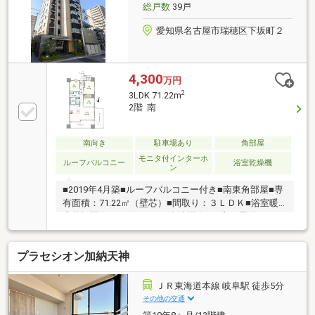
周辺環境○○○■タチヤ堀田店 徒歩約8分■ダイソー名
総戸数
39戸
古屋堀田店 徒歩約7分
愛知県名古屋市瑞穂区下坂町２
4,300
万円
2
3LDK 71.22m
2階 南
南向き
駐車場あり
角部屋
モニタ付インターホ
ルーフバルコニー
浴室乾燥機
ン
■2019年4月築■ルーフバルコニー付き■南東角部屋■専
有面積：71.22㎡（壁芯）■間取り：３ＬＤＫ■浴室暖
房乾燥機有り■ビルトイン食洗機有り■窓に電動シャッ
ターがついており、セキュリティ面でご安心いただけ
ます。■室内使用状況良好■周辺施設・名古屋市立堀田
プラセシオン加納天神
小学校まで670m 徒歩9分・名古屋市立田光中学校まで
1210m 徒歩16分・フィール堀田店まで360m 徒歩5分
ＪＲ東海道本線 岐阜駅 徒歩5分
その他の交通