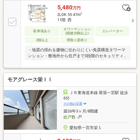
２分）◎テラッセ納屋橋まで５２０ｍ（徒歩７分）◎
5,480
万円
セブンイレブン名古屋栄１仲ノ町店まで０ｍ（徒歩０
2
2LDK 55.47m
分）
11階 西
タワーマンション
駐車場あり
エレベーター
(階建20階以上)
2階以上
間取り図有り
・地震の揺れを建物に伝わりにくい免震構造タワーマ
ンション・敷地外から住戸まで3段階のセキュリティ
と共用部の防犯カメラで、安心・安全な暮らしを実
現・コンシェルジュが常駐し、多様なサービスを利用
いただけます・カバンやポケットに入れたままでオー
モアグレース栄ＩＩ
トロックを自動で解除できる「Tebraキー」を採用し
ております・ホテルライクな内廊下設計です・北西角
住戸につき、日照・眺望・通風良好・約10帖のリビン
ＪＲ東海道本線 尾張一宮駅 徒歩
グダイニングは、西向きの窓で日当たり良好・リビン
6分
グダイニングに床暖房あり・6.0帖の洋室にはウォーク
その他の交通
インクローゼットを備え、収納豊富・洗面室にはリネ
築26年3ヶ月/8階建
ン庫を設けており、日用品の整理整頓に便利
総戸数
-戸
愛知県一宮市栄１