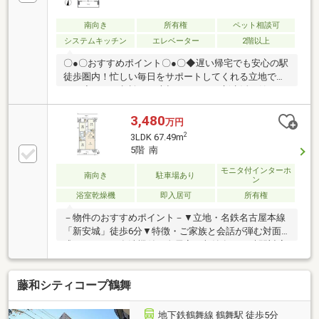
南向き
所有権
ペット相談可
システムキッチン
エレベーター
2階以上
〇●〇おすすめポイント〇●〇◆遅い帰宅でも安心の駅
徒歩圏内！忙しい毎日をサポートしてくれる立地で
す！◆ペット相談可！大切なペットと新生活を始める
ことができます！◆南向きでたっぷりの陽光に包まれ
る明るい住まい！◆作業のしやすいL字型キッチン！
3,480
万円
少ない動作でお料理できます！◆全居室収納完備で綺
2
3LDK 67.49m
麗なお部屋をキープできます！◆快適な暮らしを守る
5階 南
オートロック付き！◆イトーヨーカドー安城店隣接で
お買い物に大変便利です！◆小学校、保育園、公園も
モニタ付インターホ
南向き
駐車場あり
ン
徒歩圏内で、子育て環境良好です！■■■【ご内覧・ご
浴室乾燥機
即入居可
所有権
来店 ご希望のお客様へ】■■■ご来店・ご案内可能で
す！ご希望のお日にちをお気軽にご連絡下さい♪
－物件のおすすめポイント－▼立地・名鉄名古屋本線
「新安城」徒歩6分▼特徴・ご家族と会話が弾む対面
式キッチン、食洗機付・全居室に収納有・24時間対応
ゴミステーション有・ペット飼育可(規約有)・駐車場1
台利用可(車種による)▼設備・浴室乾燥機・オートロ
藤和シティコープ鶴舞
ック▼周辺環境・ドミー新安城店 徒歩9分(約680m)※
修繕積立金については、2027年7月より戸あたり平均
145円／平米に改定予定※町内会は任意ですが月額金
地下鉄鶴舞線 鶴舞駅 徒歩5分