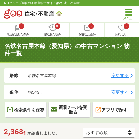
NTTグループ運営の不動産総合サイト goo住宅・不動産
1
0
0
0
最近検索した条件
最近見た物件
保存した条件
お気に入り
名鉄名古屋本線（愛知県）の中古マンション 物
件一覧
路線
変更する
名鉄名古屋本線
条件
変更する
指定なし
新着メールを受
検索条件を保存
アプリで探す
取る
2,368
件
が該当しました。