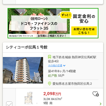
2）・ディスポーザー付システムキッチン・保温浴
槽・浴室乾燥機・バルコニーのスロップシンク等【間
取】・7階部分・南向き 日当たり・眺望良好・可動
間仕切りでLD（約11帖）と洋室2（約6帖）を一体利用
でき、2LDK・1LDKの両スタイルに対応可能・ウォー
クインクロゼットをはじめ全居室に収納＋シューズイ
ンクロゼット完備で、玄関まわりもすっきり【その
他】・24時間ゴミ出し可能・防災備蓄倉庫設置（マン
ション1階）
シティコーポ伝馬１号館
地下鉄名城線 熱田神宮伝馬町駅
徒歩4分
その他の交通
築41年8ヶ月/14階建
総戸数
55戸
愛知県名古屋市熱田区伝馬２
2,098
万円
2
3LDK 84.67m
9階 南