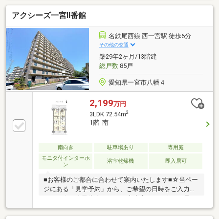
アクシーズ一宮Ⅱ番館
名鉄尾西線 西一宮駅 徒歩6分
その他の交通
築29年2ヶ月/13階建
総戸数
85戸
愛知県一宮市八幡４
2,199
万円
2
3LDK 72.54m
1階 南
南向き
駐車場あり
専用庭
モニタ付インターホ
浴室乾燥機
即入居可
ン
■お客様のご都合に合わせて案内いたします■☆当ペー
ジにある「見学予約」から、ご希望の日時をご入力く
ださい☆＜自己資金０円でも大丈夫！＞＊今から見た
い！聞きたい！にスピード対応！＊自己資金なしでも
購入出来ます！【主なリノベーション内容】・システ