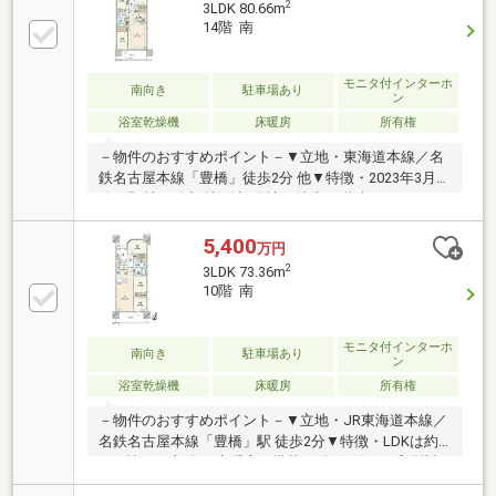
2
3LDK 80.66m
スペース有〇キッチンにはお料理後に便利な 食洗
14階 南
機・ディスポーザー付き〇魔法びん浴槽採用〇梅雨の
時期や雨の日に嬉しい ガス温水式浴室暖房乾燥機付
き〇高効率給湯機「ecoジョーズ」採用
モニタ付インターホ
南向き
駐車場あり
ン
浴室乾燥機
床暖房
所有権
－物件のおすすめポイント－▼立地・東海道本線／名
鉄名古屋本線「豊橋」徒歩2分 他▼特徴・2023年3月
築、野村不動産(株)他旧分譲・地上20階建てのタワー
マンション・リビングを見渡せる対面式キッチン・LD
と隣接する洋室は一体利用も可能・納戸・WIC等、全
5,400
万円
居室に収納を確保・セコム提携の24時間セキュリティ
2
3LDK 73.36m
システム・24時間ゴミステーション有・ペット飼育可
10階 南
能(細則有)▼設備・床暖房(LD)・食洗機／浄水器／デ
ィスポーザー・浴室暖房乾燥機・宅配ロッカー■ ご希
望の住まい探しをお手伝いします ━━━━━・・・物
モニタ付インターホ
南向き
駐車場あり
ン
件の詳細・ご相談はお気軽にお問い合わせください。
浴室乾燥機
床暖房
所有権
－物件のおすすめポイント－▼立地・JR東海道本線／
名鉄名古屋本線「豊橋」駅 徒歩2分▼特徴・LDKは約
16.4帖、LD部分に床暖房を搭載・動線の短いL字型対
面式キッチン、パントリー付・WICや納戸等、随所に