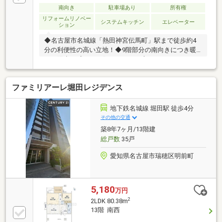
南向き
駐車場あり
所有権
リフォームリノベー
システムキッチン
エレベーター
ション
◆名古屋市名城線「熱田神宮伝馬町」駅まで徒歩約4
分の利便性の高い立地！◆9階部分の南向きにつき暖
かい陽光を感じるお住まいです！◆ファミリーにおす
すめ！3LDKタイプの間取り！◆2面バルコニー付き！
風通しも期待できます！◆お料理をしながらリビング
ファミリアーレ堀田レジデンス
が見渡せる対面キッチンを採用！開放感もアップしま
す！◆洗濯物も早く乾きそうな、陽当りの良い南向き
バルコニー付き！◆歩道の整備された広い道路に面
地下鉄名城線 堀田駅 徒歩4分
し、お出掛けもスムーズにできます！◆「白鳥小学
その他の交通
校」まで徒歩約8分の立地、低学年のお子様も無理な
築8年7ヶ月/13階建
く通学できます！◆「バロー 内田橋店」まで徒歩約9
総戸数
35戸
分！日々のお買い物にも困りません！
愛知県名古屋市瑞穂区明前町
5,180
万円
2
2LDK 80.38m
13階 南西