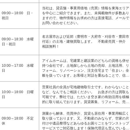
当社は、貸店舗・事業用借地（売買）情報を東海エリア
09:00～18:00 日・
を中心にご紹介できます。また、未掲載物件が多数あり
祝日
ますので、物件情報をお求めの方は直接電話、メールで
お問い合わせください。
名古屋市および近郊（豊明市・大府市・刈谷市・豊田市
09:00～18:30 水曜
付近）の土地・建物買取します。 不動産売買・仲介
日・祝日
相談無料！
アイムホームは、宅建業と建設業のどちらの資格も併せ
10:00～17:00 水曜
持つ会社です。土地探しから土地の売却、土地活用、リ
日
フォーム、リノベーション、注文住宅まで「住まい」全
般を扱っています。お客様と対話を重ねることで、信…
営業社員の全員が宅地建物取引士です。わからないこと
10:00～18:00 日曜
など、なんでもご相談ください。 お急ぎの方は買取も
日
可能です。弊社では、ただいま空き家の有効活用を積極
的に取り組んでおります。賃貸募集、リフォーム、売…
測量から解体、売買仲介、賃貸も居住用・事業用幅広く
09:00～18:00 不定
取り扱っております。又、不動産のみならず、空家の片
休
付けや遺品整理などあらゆるお困りごとをワンストップ
サービスでご対応致します！保険代理店も営んでいる…