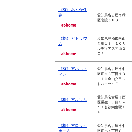
（有）あすか住
建
愛知県名古屋市緑
区南陵６０３
（株）アトリウ
愛知県豊橋市向山
ム
台町１３－１０カ
ルディアス向山２
０５
（有）アパルト
愛知県名古屋市中
マン
区正木３丁目１３
－１０金山グラン
ドハイツ１Ｆ
愛知県名古屋市西
（株）アルソル
区栄生２丁目５－
１１名鉄栄生駅１
Ｆ
（株）アロック
愛知県名古屋市中
ホーム
区正木４丁目８－