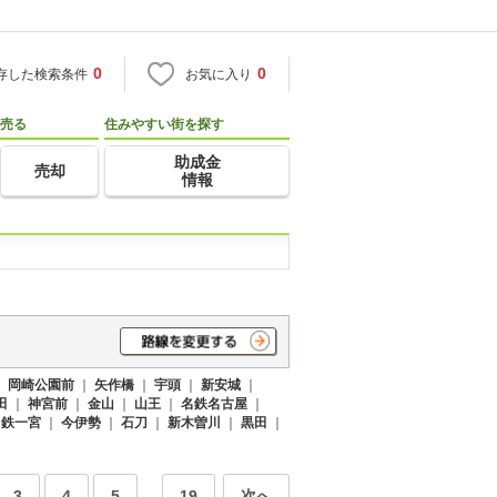
0
0
存した検索条件
お気に入り
売る
住みやすい街を探す
助成金
売却
情報
｜
岡崎公園前
｜
矢作橋
｜
宇頭
｜
新安城
｜
田
｜
神宮前
｜
金山
｜
山王
｜
名鉄名古屋
｜
名鉄一宮
｜
今伊勢
｜
石刀
｜
新木曽川
｜
黒田
｜
3
4
5
19
次へ