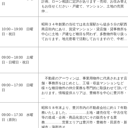
計画、ローン相談に定評があります・売却、お住み替え
日
もお任せください・戸建て、マンション、土地の売買
仲…
昭和３４年創業の当社では名古屋駅から徒歩５分の駅西
10:00～19:00 日曜
商店街内にあり、賃貸マンション・貸店舗・貸事務所を
日・祝日
中心に土地・戸建など種目を問わず、多数物件取り扱っ
ております。地元密着で活動しておりますので、中村…
09:00～18:00 土曜
日・日曜日・祝日
不動産のアーウィンは、事業用物件に代表されます店
舗・事務所をはじめとし、工場・収益マンションなど
09:00～17:00 日曜
様々な種目物件の仲介業務を専門的に取扱わせて頂いて
日
おります。情報提供エリアは、豊橋市を中心に豊川市・
…
昭和５８年末より、豊川市内の不動産会社に約１７年勤
務いたしました。……………土地・建売住宅・中古住宅
09:00～17:30 水曜
等の造成・企画・商品化並びにその販売をする業
日（原則）
務……………営業エリアは豊川市・豊橋市・田原市・新
城市・蒲郡市そ…