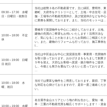
当社は総勢３名の不動産屋です。主に緑区、豊明市、東
09:30～17:30 水曜
郷町、大府市をテリトリーとして、土地・中古住宅・店
日・日曜日・祝祭日
舗・工場等の不動産売買仲介、及び賃貸仲介などを中心
に業務を展開しております。また、当社のモットーは…
豊橋市で賃貸物件を中心にご紹介しております。土地、
建物の売買のご希望もお伺いいたします！活用方法な
10:00～18:00 不定
ど、気になることがありましたらお気軽にご相談くださ
休
い。また、建物のリフォームも行っており、施工事例を
I…
当社は中区金山を中心に賃貸居住用・事業用・売買物件
を取り扱っております。おかげさまをもちまして創業２
10:00～19:00 日曜
５年を迎え、大切なお客様へ賃貸・媒介物件をご提供
日 祝日
し、今後とも努力を重ねていきたいと思っております。
…
当社では豊富な物件をご用意しております。親切、丁寧
10:00～18:00 水
な対応を心掛けておりますので、是非一度ご連絡くださ
曜、祝日
い。
名古屋市金山エリアという地の利を生かし、愛知・岐
阜・三重の不動産売買を幅広くサポートします！・資金
10:00～19:00 水曜