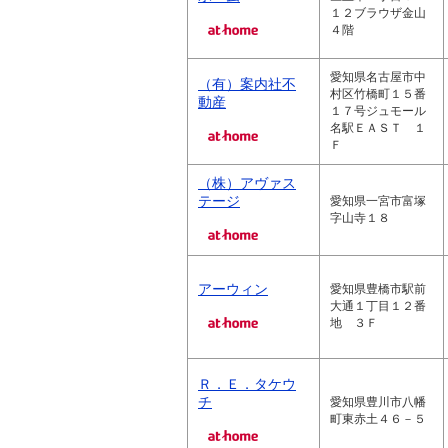
１２ブラウザ金山
４階
愛知県名古屋市中
（有）案内社不
村区竹橋町１５番
動産
１７号ジュモール
名駅ＥＡＳＴ １
Ｆ
（株）アヴァス
テージ
愛知県一宮市富塚
字山寺１８
アーウィン
愛知県豊橋市駅前
大通１丁目１２番
地 ３Ｆ
Ｒ．Ｅ．タケウ
チ
愛知県豊川市八幡
町東赤土４６－５