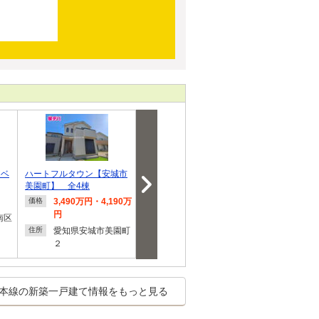
アベ
ハートフルタウン【安城市
【New！】クレイドルガー
【完成物件!!
美園町】 全4棟
デン豊川市伊奈町…
EXCRAS豊橋
3,490万円・4,190万
2,090万円～2,390万
3,180
価格
価格
価格
円
円
円
南区
愛知県安城市美園町
愛知県豊川市伊奈町
愛知県
住所
住所
住所
２
原松
字平南
本線の新築一戸建て情報をもっと見る