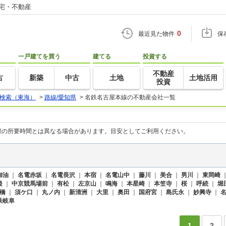
住宅・不動産
0
最近見た物件
保
一戸建てを買う
建てる
投資する
不動産
古
新築
中古
土地
土地活用
投資
検索（東海）
>
路線/愛知県
>
名鉄名古屋本線の不動産会社一覧
際の所要時間とは異なる場合があります。目安としてご利用ください。
御油
｜
名電赤坂
｜
名電長沢
｜
本宿
｜
名電山中
｜
藤川
｜
美合
｜
男川
｜
東岡崎
後
｜
中京競馬場前
｜
有松
｜
左京山
｜
鳴海
｜
本星崎
｜
本笠寺
｜
桜
｜
呼続
｜
堀
橋
｜
須ケ口
｜
丸ノ内
｜
新清洲
｜
大里
｜
奥田
｜
国府宮
｜
島氏永
｜
妙興寺
｜
鉄岐阜
1
2