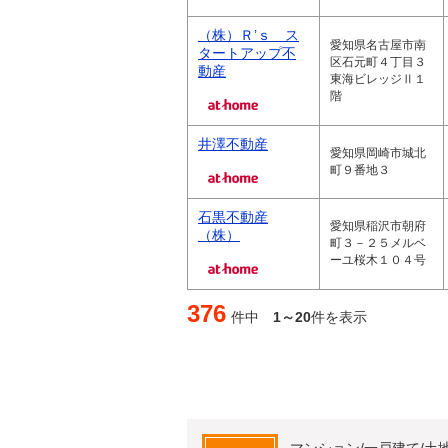
（株）Ｒ’ｓ ス
愛知県名古屋市南
タートアップ不
区石元町４丁目３
動産
東海ビレッジⅡ１
階
井澤不動産
愛知県岡崎市城北
町９番地３
石黒不動産
愛知県稲沢市朝府
（株）
町３－２５メルベ
ーユ桜木１０４号
376
件中
1～20
件を表示