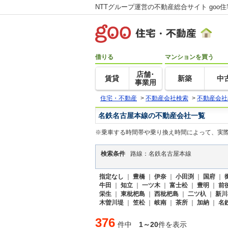
NTTグループ運営の不動産総合サイト goo
借りる
マンションを買う
店舗･
賃貸
新築
中
事業用
住宅・不動産
>
不動産会社検索
>
不動産会社
名鉄名古屋本線の不動産会社一覧
※乗車する時間帯や乗り換え時間によって、実
検索条件
路線：名鉄名古屋本線
指定なし
｜
豊橋
｜
伊奈
｜
小田渕
｜
国府
｜
牛田
｜
知立
｜
一ツ木
｜
富士松
｜
豊明
｜
前
栄生
｜
東枇杷島
｜
西枇杷島
｜
二ツ杁
｜
新川
木曽川堤
｜
笠松
｜
岐南
｜
茶所
｜
加納
｜
名
376
件中
1～20
件を表示