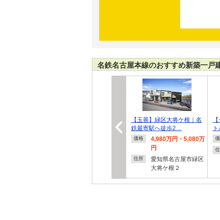
名鉄名古屋本線のおすすめ新築一戸
【玉善】緑区大将ケ根｜名
【
鉄最寄駅へ徒歩2…
ト
4,980万円・5,080万
価格
価
円
住
愛知県名古屋市緑区
住所
大将ケ根２