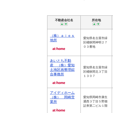
不動産会社名
所在地
（株）ａｉｅｓ
愛知県名古屋市緑
地所
区桶狭間神明２７
０３番地
あいとち不動
産 （株）愛知
愛知県名古屋市緑
土地区画整理綜
区桶狭間北３丁目
合事務所
１３０７
アイディホーム
（株） 岡崎営
愛知県岡崎市康生
業所
通西３丁目５野畑
証券第二ビル１階