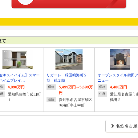
建て
セキスイハイム】スマー
リガーレ 緑区鳴海町２
オープンスタイル鶴田
ハイムプレイ…
期 残２邸
ニュー
4,890万円
5,499万円～5,699万
4,480万円
格
価格
価格
円
愛知県豊橋市菰口町
愛知県名古屋市
所
住所
１
愛知県名古屋市緑区
鶴田２
住所
鳴海町字上中町
名鉄名古屋