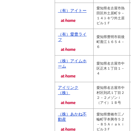
愛知県名古屋市熱
（有）アイトー
田区外土居町９－
１４トキワ外土居
ビル１Ｆ
（有）愛豊ライ
愛知県豊明市前後
フ
町善江１６５４－
６
（株）アイムホ
愛知県名古屋市中
ーム
区正木１丁目１－
４
アイリンク
愛知県名古屋市中
（株）
村区則武１丁目２
２－２メゾンｉ
（アイ）１Ｂ号
（株）あかね不
愛知県豊橋市三ノ
動産
輪町字本興寺５２
－８５Ａｒａｋｉ
ビル３Ｆ