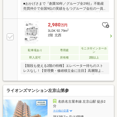
■おかげさまで『創業50年／グループ全29社』不動産
売買仲介で全国9位の実績をもつグループ会社の一員
です！創業50年の蓄積されたノウハウを基にご購入・
ご売却・お買替え全てをサポート致します！■独自の
FP相談【未来カレンダー】住宅購入の資金計画は未来
2,980
万円
を見据えて立てなければいけません。漠然とした不安
2
3LDK 92.79m
や悩みを『見える化』して幸せな未来へのスタートを
2階 北西
切りましょう。■無料アフターサポート【TOHO
HOUSE CLUB】『住まい』のご購入はゴールではなく
スタートです。お客様の『住まい』と『暮らし』の安
モニタ付インターホ
駐車場あり
専用庭
ン
心と安全を守るサービスを全て無料で提供してます。
即入居可
所有権
2階以上
お気軽にお問合せ下さい！
【階段も使える2階の特権】エレベーター待ちのスト
レスなし！【管理費・修繕積立金に注目】高層階より
抑えられた価格で、憧れのローレルコートを手に入れ
る。【旭出小徒歩4分】階下への気兼ね不要な2階住
戸、のびのび育む3LDK。小さなお子様がいるご家庭に
ライオンズマンション左京山第参
こそ選んでほしい、低層階ならではの安心感がここに
あります。2階住戸の最大のメリットは、下の階への
足音を気にせず、家族が笑顔で過ごせること。忙しい
名鉄名古屋本線 左京山駅 徒歩2
朝もエレベーター待ちのストレスがなく、階段でサッ
分
と外出できる軽快なフットワークが魅力です。小学校
その他の交通
や公園が至近の緑豊かな住環境で、戸建て感覚のゆと
築37年7ヶ月/11階建