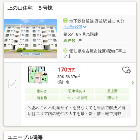
役所550ｍ（徒歩約7分）●鳴海幼稚園550ｍ（徒歩約7
上の山住宅 ５号棟
分）●名古屋鳴海郵便局550ｍ（徒歩約7分）
地下鉄桜通線 野並駅 徒歩10分
その他の交通
築56年8ヶ月/5階建
総戸数
-戸
愛知県名古屋市緑区鳴海町字上
ノ山
170
万円
2
3DK 56.37m
5階 南
南向き
駐車場あり
最上階
所有権
ペット相談可
2階以上
＼あれこれ不動産サイトを見なくても当店で解決／当
店はエリア内の物件の大半を最・新・情・報で掲載！
ほかのページで気になる物件もご相談ください。◆片
平小学校／千鳥丘中学校◆地下鉄桜通線「野並」駅ま
で徒歩約10分◆ほっと一息つける和室◎押入収納も充
ユニーブル鳴海
実◆南側バルコニー◆徒歩圏内の周辺環境充実※写真