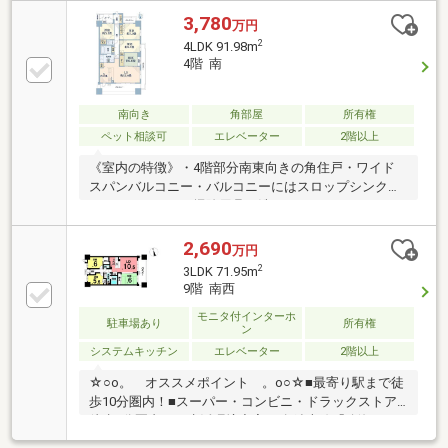
分の平面駐車場を設置・１住戸に１台分の駐車場を確
3,780
万円
保。・３毎年に駐車区画の抽選あり。（使用料金月額
2
4LDK 91.98m
５００円から４０００円、次回抽選２０２７年１月頃
4階 南
予定）～周辺施設～・ファミリーマート緑浦里三丁目
店 ３０ｍ・なるぱーく１３０ｍ・片平小学校 ９３
０ｍ
南向き
角部屋
所有権
ペット相談可
エレベーター
2階以上
《室内の特徴》・4階部分南東向きの角住戸・ワイド
スパンバルコニー・バルコニーにはスロップシンクが
ついています。お掃除用具を洗ったり、スニーカーの
洗浄、アウトドアグッズのお手入れなど《分譲・施
工、修繕状況等》・住戸の四隅を支える柱を住戸の外
2,690
万円
側へ出したアウトフレーム工法。柱型がないため、家
2
3LDK 71.95m
具配置がしやすい間取りです。《共用部分》・敷地内
9階 南西
駐車場は、お車の出し入れがしやすい平面駐車場と、
モニタ付インターホ
自走式駐車場です。・ペット飼育可（管理規約等によ
駐車場あり
所有権
ン
る制限あり）《リビングメッセージ》・なるぱーく
システムキッチン
エレベーター
2階以上
約2分（約150ｍ）ファミリーマート緑浦里三丁目店
約1分（約20ｍ）お買い物環境が整っています。
☆○o。 オススメポイント 。o○☆■最寄り駅まで徒
歩10分圏内！■スーパー・コンビニ・ドラックストア
徒歩5分圏内で 生活環境充実♪■名鉄本線「鳴海」
駅：徒歩約10分■片平小学校：徒歩約12分■千鳥丘中学