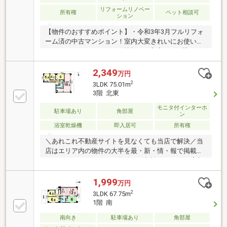
リフォームリノベー
所有権
ペット相談可
ション
【物件のおすすめポイント】・令和3年3月フルリフォ
ーム済の中古マンション！室内大変きれいにお使いい
ただいています。・LDK15帖超え！和室がLDK横にあ
りお子様の遊び場としても使用できます。・2面バル
コニーで日当たり良好。・ペット飼育可能（飼育細則
2,349
万円
有）。・宅配ボックスがあるので留守の際も安心。
2
3LDK 75.01m
【立地・周辺環境】・名鉄名古屋本線「鳴海」駅まで
3階 北東
徒歩約19分と通勤通学に便利な立地！・旭出小学校ま
モニタ付インターホ
で徒歩約6分、旭出保育園まで徒歩約10分と教育施設
駐車場あり
角部屋
ン
が近く、お子様にも安心！・バロー滝ノ水店まで徒歩
浴室乾燥機
即入居可
所有権
約18分、セブンイレブンまで徒歩約5分、Vドラッグま
で徒歩約7分と商業施設充実しています！
＼あれこれ不動産サイトを見なくても当店で解決／当
店はエリア内の物件の大半を最・新・情・報で掲載！
ほかのページで気になる物件もご相談ください。◆旭
出小学校／滝ノ水中学校◆名古屋市営バス「中旭出」
停まで徒歩約4分◆L字型バルコニーあり◆2面採光で
1,999
万円
明るいリビング◆2026年9月新規リフォーム※写真をク
2
3LDK 67.75m
リックすると、詳細をご覧いただけます。＝＝＝＝＝
1階 南
＝＝＝＝＝＝＝＝＝＝＝＝＝＝＝＝＝＝＝＝大切な家
南向き
駐車場あり
角部屋
族の一員であるペットと一緒に住める物件です！＝＝