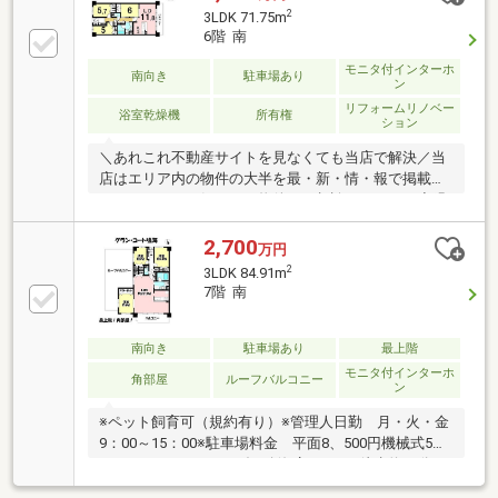
せていただきます。■間取り3LDK■名鉄名古屋本線
2
3LDK 71.75m
「鳴海」駅徒歩約9分■近隣月極駐車場確保（月額7000
6階 南
円）■2025年12月上旬リフォーム完了（床・壁・天井
モニタ付インターホ
クロス張替、和室畳新調、システムキッチン新規交
南向き
駐車場あり
ン
換、トイレ新規交換、洗面所新規交換等）～周辺環境
リフォームリノベー
～緑小学校・・・約550ｍ（徒歩約7分）
浴室乾燥機
所有権
ション
＼あれこれ不動産サイトを見なくても当店で解決／当
店はエリア内の物件の大半を最・新・情・報で掲載！
ほかのページで気になる物件もご相談ください。◆緑
小学校／左京山中学校◆名鉄名古屋本線「鳴海」駅ま
で徒歩約10分◆ペット相談可能◆キッチン設備・トイ
2,700
万円
レリフォーム済み◎◆駐車場2台分あり（機械式）※写
2
3LDK 84.91m
真をクリックすると、詳細をご覧いただけます。＝＝
7階 南
＝＝＝＝＝＝＝＝＝＝＝＝＝＝＝＝＝＝＝＝＝＝＝お
客様のご都合に合わせてご案内します。お気軽にお問
い合わせください。＝＝＝＝＝＝＝＝＝＝＝＝＝＝＝
南向き
駐車場あり
最上階
＝＝＝＝＝＝＝＝＝＝
モニタ付インターホ
角部屋
ルーフバルコニー
ン
※ペット飼育可（規約有り）※管理人日勤 月・火・金
9：00～15：00※駐車場料金 平面8、500円機械式5、
500～7、500円●ヤマダイ鳴海店800ｍ（徒歩約10分）
●ファミリーマート緑鳴海店450ｍ（徒歩約6分）●緑区