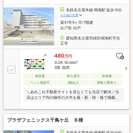
をクリックすると、詳細をご覧いただけます。＝＝＝
＝＝＝＝＝＝＝＝＝＝＝＝＝＝＝＝＝＝＝＝＝＝《気
名鉄名古屋本線 鳴海駅 徒歩10分
軽にお寄り下さい♪》店内にキッズスペースも完備♪お
その他の交通
子様連れでも気軽に立ち寄っていただけるお店です。
築51年9ヶ月/7階建
＝＝＝＝＝＝＝＝＝＝＝＝＝＝＝＝＝＝＝＝＝＝＝＝
総戸数
35戸
＝
愛知県名古屋市緑区鳴海町字光
正寺
480
万円
2
2LDK 50.66m
3階 南西
角部屋
即入居可
所有権
ペット相談可
2階以上
間取り図有り
＼あれこれ不動産サイトを見なくても当店で解決／当
店はエリア内の物件の大半を最・新・情・報で掲載！
ほかのページで気になる物件もご相談ください。◆片
平小学校／千鳥丘中学校◆名鉄名古屋本線「鳴海」駅
まで徒歩約10分◆ペット飼育可（規則あり）◆キッチ
プラザフェニックス千鳥ケ丘 Ｂ棟
ン・浴室に窓有◆周辺環境充実※写真をクリックする
と、詳細をご覧いただけます。＝＝＝＝＝＝＝＝＝＝
＝＝＝＝＝＝＝＝＝＝＝＝＝＝＝家族の一員であり、
名鉄名古屋本線 鳴海駅 徒歩10分