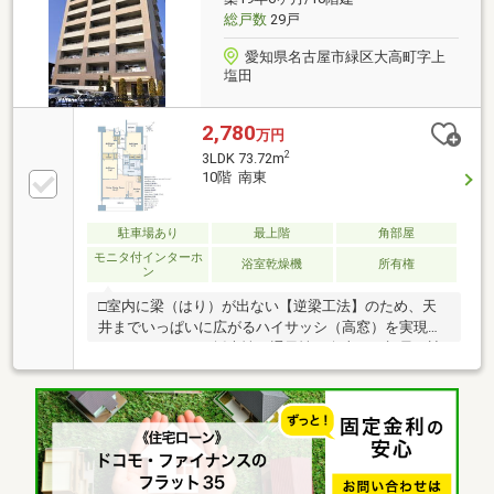
海駅」徒歩約20分！
総戸数
29戸
愛知県名古屋市緑区大高町字上
塩田
2,780
万円
2
3LDK 73.72m
10階 南東
駐車場あり
最上階
角部屋
モニタ付インターホ
浴室乾燥機
所有権
ン
□室内に梁（はり）が出ない【逆梁工法】のため、天
井までいっぱいに広がるハイサッシ（高窓）を実現し
ております。また採光性・通風性も向上し、視界を遮
る梁がないため、景色が絵画のように広がる開放感を
体感いただけます。□10階建の10階部分、3方向角住戸
の為、日当たり、眺望、通風良好です。□可動間仕切
採用しており、用途に合わせてお部屋を利用できま
す。□当マンションは災害時に避難所となる学校など
と同レベルの「耐震等級2」で設計されています。こ