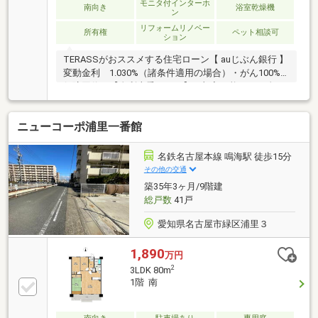
モニタ付インターホ
南向き
浴室乾燥機
ン
リフォームリノベー
所有権
ペット相談可
ション
TERASSがおススメする住宅ローン【 auじぶん銀行 】
変動金利 1.030%（諸条件適用の場合）・がん100%
保障団信が【金利上乗せなし】で加入可能！・頭金0
円でも可能！・諸費用も、物件価格の10%までは融資
可能！※2026年8月現在■徒歩10分圏内に買い物施設や
ニューコーポ浦里一番館
病院が揃い、生活のしやすい住環境です■生活シーン
に合わせて、和室とLDの一体利用が可能な間取り■全
居室収納有り■IHクッキングヒーター・食洗機付き■防
名鉄名古屋本線 鳴海駅 徒歩15分
犯面に配慮されたオートロック・防犯カメラあり■不
その他の交通
在時に便利な宅配ボックス【リフォーム内容】〇ユニ
築35年3ヶ月/9階建
ットバス新規交換〇クロス張替〇ハウスクリーニング
総戸数
41戸
他
愛知県名古屋市緑区浦里３
1,890
万円
2
3LDK 80m
1階 南