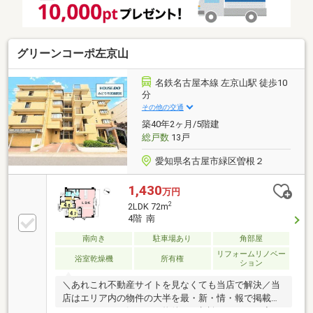
グリーンコーポ左京山
名鉄名古屋本線 左京山駅 徒歩10
分
その他の交通
築40年2ヶ月/5階建
総戸数
13戸
愛知県名古屋市緑区曽根２
1,430
万円
2
2LDK 72m
4階 南
南向き
駐車場あり
角部屋
リフォームリノベー
浴室乾燥機
所有権
ション
＼あれこれ不動産サイトを見なくても当店で解決／当
店はエリア内の物件の大半を最・新・情・報で掲載！
ほかのページで気になる物件もご相談ください。◆平