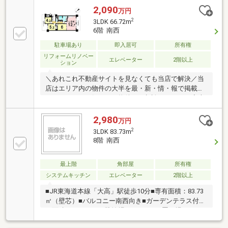
2,090
万円
2
3LDK 66.72m
6階 南西
駐車場あり
即入居可
所有権
リフォームリノベー
エレベーター
2階以上
ション
＼あれこれ不動産サイトを見なくても当店で解決／当
店はエリア内の物件の大半を最・新・情・報で掲載！
ほかのページで気になる物件もご相談ください。◆大
高小学校／大高中学校◆JR東海道本線「大高」駅まで
徒歩約9分◆R8年7月リノベーション完了予定◆オート
2,980
万円
ロック付◎セキュリティ安心◆2面バルコニーあり※写
2
3LDK 83.73m
真をクリックすると、詳細をご覧いただけます。＝＝
8階 南西
＝＝＝＝＝＝＝＝＝＝＝＝＝＝＝＝＝＝＝＝＝＝＝
《気軽にお寄り下さい♪》店内にキッズスペースも完
最上階
角部屋
所有権
備♪お子様連れでも気軽に立ち寄っていただけるお店
です。＝＝＝＝＝＝＝＝＝＝＝＝＝＝＝＝＝＝＝＝＝
システムキッチン
エレベーター
2階以上
＝＝＝＝
■JR東海道本線「大高」駅徒歩10分■専有面積：83.73
㎡（壁芯）■バルコニー南西向き■ガーデンテラス付き
（面積：12.67㎡）■駐輪場あり■バイク置き場ありリ
フォーム内容■システムキッチン新規交換■ユニットバ