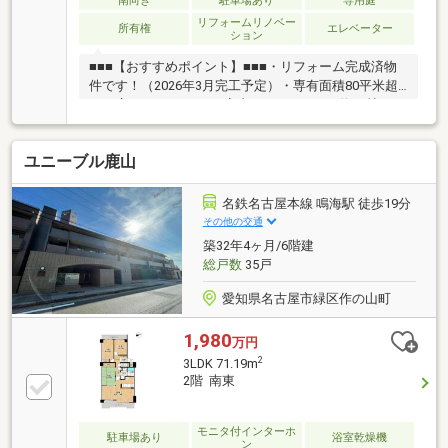
南向き
駐車場あり
専用庭
リフォームリノベー
所有権
エレベーター
ション
■■■【おすすめポイント】■■■・リフォーム完成済物
件です！（2026年3月完工予定）・専有面積80平米超
えの広々とした3LDKの室内です！・LDKは約20帖！ゆ
ったりとした家族団らんの時間を過ごすことができま
すね♪・和室付き物件！来客時にも使用できて便利で
ユニーブル鹿山
す◎・ペット飼育可能！（規約有）大切なペットと一
緒にお過ごしください！・専用庭使用可能！家庭菜園
など使用用途は様々です！・ご内覧、ご希望は是非ナ
名鉄名古屋本線 鳴海駅 徒歩19分
カジツまでご相談ください！■■■【周辺環境】■■■・
その他の交通
浦里小学校 徒歩約10分・千鳥丘中学校 徒歩約19
築32年4ヶ月/6階建
分・なるぱーく 徒歩約1分・ファミリーマート緑浦
総戸数
35戸
里四丁目店 徒歩約3分
愛知県名古屋市緑区作の山町
1,980
万円
2
3LDK 71.19m
2階 南東
モニタ付インターホ
駐車場あり
浴室乾燥機
ン