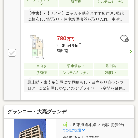
所有権
システムキッチン
ン
【中古】×【リノベ】ニッカ不動産おすすめ住戸♪現代
に相応しい間取り・住宅設備機器を取り入れ、生活を
サポート致します♪不動産ご紹介からリノベーション
まで一貫サポートのニッカ不動産にお任せ下さい！＼
家具や家電、住宅ローンに組込めます／▼お電話での
780
万円
ご予約、ご質問・お問合せはこちらまで▼TEL：0120-
2
2LDK 54.94m
68-7549【通話無料】ニッカ不動産へ！～空家につき
5階 南
即日のご案内も可能～お気兼ねなくお問合せください
ませ住宅ローンやリフォームのご相談も承ります！
南向き
駐車場あり
最上階
所有権
システムキッチン
2階以上
最上階・東南角部屋にて見晴らし・日当たり◎ワンフ
ロア―に２部屋しかないのでプライベート空間を確保
できます。二重サッシで気密性◎スーパーや公園も近
く子育て環境充実！！※当該マンションにはエレベー
ターはございませんので 事前にご了承ください。～
グランコート大高グランデ
周辺環境～平子小学校：徒歩約4分（約300ｍ）左京山
中学校：徒歩約8分（約550ｍ）マックスバリュ左京山
店：徒歩約3分（約230ｍ）神明公園：徒歩約1分（約5
ＪＲ東海道本線 大高駅 徒歩6分
ｍ）名鉄名古屋本線「左京山駅」徒歩約5分！名鉄名
その他の交通
古屋本線「有松駅」徒歩約15分！名鉄名古屋本線「鳴
築19年6ヶ月/10階建