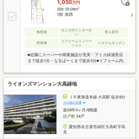
1,050
万円
2
3DK 59.09m
1階 南西
モニタ付インターホ
角部屋
即入居可
ン
リフォームリノベー
所有権
システムキッチン
ション
■近隣にスーパーや商業施設が充実・アミカ緑浦里店
まで徒歩1分・なるぱーくまで徒歩5分■リフォーム内
容・キッチン新品交換（リクシル・人工大理石）・浴
室新品交換（リクシル）・トイレ新品交換（リクシ
ル）・洗面化粧台新品交換（リクシル）・給湯器新品
ライオンズマンション大高緑地
交換・和室を洋室に変更・全室クロス張替え・全室床
張り替え（フロアタイル（一部クッションフロ
ア））・建具、ドア新品交換・テレビインターフォン
ＪＲ東海道本線 大高駅 徒歩8分
新品取付・コンセント、スイッチ新品交換・ハウスク
その他の交通
リーニング・テラスをタイル敷に変更
築38年9ヶ月/8階建
総戸数
54戸
愛知県名古屋市緑区大高町字高
見