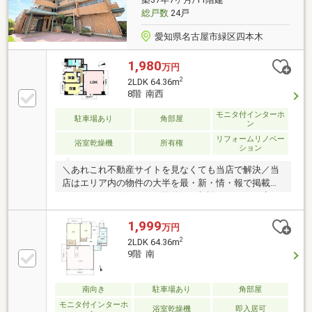
りとマンションの利便性を同時に手に入れませんか。
総戸数
24戸
愛知県名古屋市緑区四本木
1,980
万円
2
2LDK 64.36m
8階 南西
モニタ付インターホ
駐車場あり
角部屋
ン
リフォームリノベー
浴室乾燥機
所有権
ション
＼あれこれ不動産サイトを見なくても当店で解決／当
店はエリア内の物件の大半を最・新・情・報で掲載！
ほかのページで気になる物件もご相談ください。◆平
子小学校／左京山中学校◆名鉄名古屋本線/左京山駅ま
で徒歩約2分◆2022年フルリノベーション済◆システ
1,999
万円
ムキッチン・食洗機付き◆小学校やスーパーまで徒歩
2
2LDK 64.36m
5分圏内※写真をクリックすると、詳細をご覧いただけ
9階 南
ます。＝＝＝＝＝＝＝＝＝＝＝＝＝＝＝＝＝＝＝＝＝
＝＝＝＝《気軽にお寄り下さい♪》店内にキッズスペ
ースも完備♪お子様連れでも気軽に立ち寄っていただ
南向き
駐車場あり
角部屋
けるお店です。＝＝＝＝＝＝＝＝＝＝＝＝＝＝＝＝＝
モニタ付インターホ
浴室乾燥機
即入居可