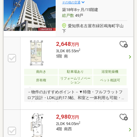
その他の交通
築18年8ヶ月/15階建
総戸数
49戸
愛知県名古屋市緑区鳴海町字山
下
2,648
万円
2
3LDK 85.55m
5階 南
南向き
駐車場あり
浴室乾燥機
リフォームリノベー
所有権
ペット相談可
ション
－物件のおすすめポイント－▼特徴・フルフラットフ
ロア設計・LDKは約17.5帖、和室と一体利用も可能・
会話が弾む対面式キッチン・WICなど各洋室・廊下に
収納を配置・オートロック・フロアセキュリティシス
テム・近隣月極駐車場1台確保(車種による／月額7000
2,980
万円
円)・ペット飼育可能(規約有)▼2025年2月室内リフォ
2
2LDK 94.05m
ーム済【貼替】全室壁・天井壁紙、和室ふすま【その
4階 南西
他】LDフロアタイル上貼り 他▼周辺環境・ファミリマ