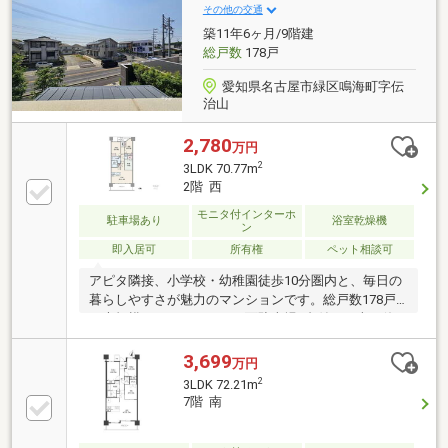
連れでも気軽に立ち寄っていただけるお店です。＝＝
その他の交通
＝＝＝＝＝＝＝＝＝＝＝＝＝＝＝＝＝＝＝＝＝＝＝
築11年6ヶ月/9階建
総戸数
178戸
愛知県名古屋市緑区鳴海町字伝
治山
2,780
万円
2
3LDK 70.77m
2階 西
モニタ付インターホ
駐車場あり
浴室乾燥機
ン
即入居可
所有権
ペット相談可
アピタ隣接、小学校・幼稚園徒歩10分圏内と、毎日の
暮らしやすさが魅力のマンションです。総戸数178戸
の大規模レジデンスで、平面駐車場1台付。お車を使
うご家庭にも嬉しい住環境が整っています。お部屋は
2015年築の3LDK・オール電化住宅で、室内ハウスク
3,699
万円
リーニング済み。さらに下階がエントランスのため、
2
3LDK 72.21m
小さなお子様のいるご家庭でも足音を気にしすぎず暮
7階 南
らしやすいのも魅力です。