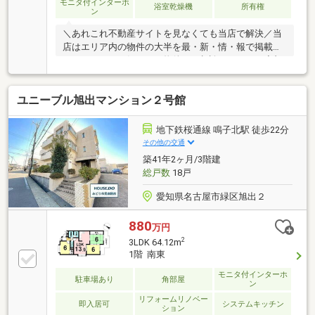
＝＝＝＝＝＝＝＝＝＝＝＝＝＝＝＝＝＝＝＝＝＝＝
モニタ付インターホ
浴室乾燥機
所有権
ン
＼あれこれ不動産サイトを見なくても当店で解決／当
店はエリア内の物件の大半を最・新・情・報で掲載！
ほかのページで気になる物件もご相談ください。◆旭
出小学校／滝ノ水中学校◆名古屋市営バス「中旭出」
停 徒歩約4分◆閑静な住宅街◆宅配BOXあり◆専用
ユニーブル旭出マンション２号館
庭付き※写真をクリックすると、詳細をご覧いただけ
ます。＝＝＝＝＝＝＝＝＝＝＝＝＝＝＝＝＝＝＝＝＝
＝＝＝＝ペットと共に暮らせる住まい♪大切なペット
地下鉄桜通線 鳴子北駅 徒歩22分
とのお住まいをお探しの方にピッタリの物件です。 ＝
その他の交通
＝＝＝＝＝＝＝＝＝＝＝＝＝＝＝＝＝＝＝＝＝＝＝＝
築41年2ヶ月/3階建
総戸数
18戸
愛知県名古屋市緑区旭出２
880
万円
2
3LDK 64.12m
1階 南東
モニタ付インターホ
駐車場あり
角部屋
ン
リフォームリノベー
即入居可
システムキッチン
ション