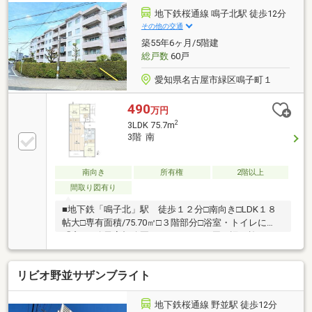
空間の広がりを感じられます！◆キッチンは、お料理
地下鉄桜通線 鳴子北駅 徒歩12分
中も家族を身近に感じられる対面式です！◆食品や日
その他の交通
用品なども収納できて便利なパントリー付◆荷物の受
築55年6ヶ月/5階建
け取りに便利な宅配ボックス完備しております◆大切
総戸数
60戸
なペットと暮らせる物件です（細則有）
愛知県名古屋市緑区鳴子町１
490
万円
2
3LDK 75.7m
3階 南
南向き
所有権
2階以上
間取り図有り
■地下鉄「鳴子北」駅 徒歩１２分□南向き□LDK１８
帖大□専有面積/75.70㎡□３階部分□浴室・トイレに
「窓」□鳴子高根公園まで80m ～ 周 辺 施
設 ～・市立鳴子小学校 390m・市立鳴子台中学校
890m・マックスバリュ 鳴子店 490m・ツルハドラッグ
リビオ野並サザンブライト
鳴子店 420m・セブンイレブン 名古屋鳴子町3丁目店
550m・名古屋鳴子郵便局 410m・あいち銀行 鳴子中央
支店 370m・緑警察署 鳴子交番 390m・伊藤医院 810m
地下鉄桜通線 野並駅 徒歩12分