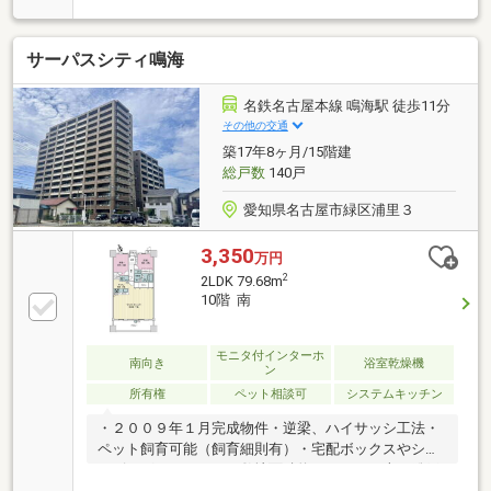
子小学校／左京山中学校◆名鉄名古屋本線「左京山」
駅まで徒歩約10分◆リビングの様子が見渡せる対面キ
サーパスシティ鳴海
ッチン◆2面バルコニー◆窓が多く通風良好※写真をク
リックすると、詳細をご覧いただけます。＝＝＝＝＝
＝＝＝＝＝＝＝＝＝＝＝＝＝＝＝＝＝＝＝＝《気軽に
名鉄名古屋本線 鳴海駅 徒歩11分
お寄り下さい♪》店内にキッズスペースも完備♪お子様
その他の交通
連れでも気軽に立ち寄っていただけるお店です。＝＝
築17年8ヶ月/15階建
＝＝＝＝＝＝＝＝＝＝＝＝＝＝＝＝＝＝＝＝＝＝＝
総戸数
140戸
愛知県名古屋市緑区浦里３
3,350
万円
2
2LDK 79.68m
10階 南
モニタ付インターホ
南向き
浴室乾燥機
ン
所有権
ペット相談可
システムキッチン
・２００９年１月完成物件・逆梁、ハイサッシ工法・
ペット飼育可能（飼育細則有）・宅配ボックスやショ
ッピングカートあり・敷地面積約４５５３平米、総戸
数１４２戸の大規模マンション。・敷地内に１７１台