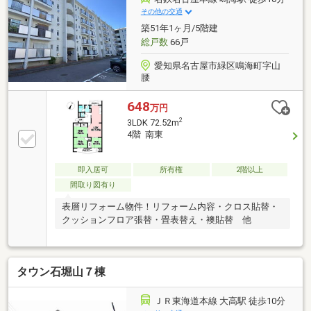
癒しの存在であるペットと共に暮らせるマンションで
その他の交通
す♪＝＝＝＝＝＝＝＝＝＝＝＝＝＝＝＝＝＝＝＝＝＝
築51年1ヶ月/5階建
＝＝＝
総戸数
66戸
愛知県名古屋市緑区鳴海町字山
腰
648
万円
2
3LDK 72.52m
4階 南東
即入居可
所有権
2階以上
間取り図有り
表層リフォーム物件！リフォーム内容・クロス貼替・
クッションフロア張替・畳表替え・襖貼替 他
タウン石堀山７棟
ＪＲ東海道本線 大高駅 徒歩10分