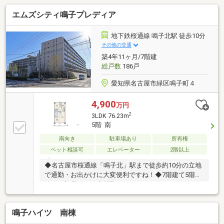
校：徒歩約17分■なるぱーく：徒歩約4分■ファミリー
エムズシティ鳴子プレディア
マート 緑浦里三丁目店：徒歩約1分■スギ薬局浦里店：
徒歩約4分■南越公園：徒歩約8分■みそのラファエルこ
ども園：徒歩約10分※契約不適合免責些細なことで
地下鉄桜通線 鳴子北駅 徒歩10分
も、ハウスドゥ 東郷まで、お気軽にお問合せ下さい♪
その他の交通
築4年11ヶ月/7階建
総戸数
186戸
愛知県名古屋市緑区鳴子町４
4,900
万円
2
3LDK 76.23m
5階 南
南向き
駐車場あり
所有権
ペット相談可
エレベーター
2階以上
◆名古屋市桜通線「鳴子北」駅まで徒歩約10分の立地
で通勤・お出かけに大変便利ですね！◆7階建て5階部
分のお部屋です！◆間取りはファミリーにもおすすめ
の3LDK！◆南向きで、明るい陽射しと気持ちの良い風
を感じられるお住まいです！◆全居室5帖以上のゆと
鳴子ハイツ 南棟
りの間取り設計です！◆LDKは約16帖とゆとりの空間
がございます！◆リビングと洋室は続き間ですので、