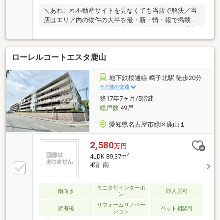
＼あれこれ不動産サイトを見なくても当店で解決／当
店はエリア内の物件の大半を最・新・情・報で掲載！
ほかのページで気になる物件もご相談ください。◆旭
出小学校／滝ノ水中学校◆「地下鉄鳴子北」停 徒歩
約１分◆駐車場空き有◆名鉄・地下鉄２沿線利用可能
ローレルコートエスタ鹿山
◆南面バルコニー※写真をクリックすると、詳細をご
覧いただけます。＝＝＝＝＝＝＝＝＝＝＝＝＝＝＝＝
＝＝＝＝＝＝＝＝＝《ぜひ、現地をご見学してみてく
地下鉄桜通線 鳴子北駅 徒歩20分
ださい》やはり「立地」は重要です。現地見学で「立
その他の交通
地」をリアルに体感してみてください。＝＝＝＝＝＝
築17年7ヶ月/5階建
＝＝＝＝＝＝＝＝＝＝＝＝＝＝＝＝＝＝＝
総戸数
49戸
愛知県名古屋市緑区鹿山１
2,580
万円
2
4LDK 89.37m
4階 南
モニタ付インターホ
南向き
即入居可
ン
リフォームリノベー
所有権
ペット相談可
ション