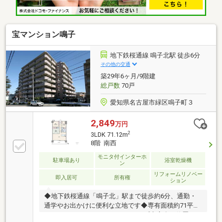
れは建築基準法規定の「1.25倍」レベルの力にも崩壊
しない強度です。□浴室は「1418サイズ」の為、ゆっ
たりとした入浴が可能です。
宝マンション鳴子
地下鉄桜通線 鳴子北駅 徒歩6分
その他の交通
築29年6ヶ月/9階建
総戸数
70戸
愛知県名古屋市緑区鳴子町３
2,849
万円
2
3LDK 71.12m
8階 南西
モニタ付インターホ
駐車場あり
浴室乾燥機
ン
リフォームリノベー
即入居可
所有権
ション
◆地下鉄桜通線「鳴子北」駅まで徒歩約6分、通勤・
通学やお出かけに便利な立地です◆専有面積約71平米
のゆとりある3LDKファミリータイプ◆高台に位置し、