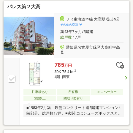
ス新規交換■洗面化粧台新規交換■トイレ新規交換■ク
パレス第２大高
ロス張替え（全室）■フローリング張替え（全室）■網
戸張替え■和室張替え（畳表替え、襖張替え）周辺施
設■アオキスーパー大高店まで820ｍ （徒歩11分）■
ＪＲ東海道本線 大高駅 徒歩9分
名古屋市立大高小学校まで1000ｍ （徒歩13分）■フ
その他の交通
ァミリーマート大高中川店まで710ｍ （徒歩9分）
築43年7ヶ月/5階建
総戸数
17戸
愛知県名古屋市緑区大高町字高
見
785
万円
2
3DK 75.41m
4階 南東
駐車場あり
所有権
エレベーター
2階以上
間取り図有り
■1983年2月築、鉄筋コンクリート造5階建マンション4
階部分。総戸数17戸。■玄関にはシューズボックスと
鏡を設けております。■お部屋の印象を明るくする白
を基調としたキッチンには、火力調整やお掃除がしや
すいIHクッキングヒーターを設けております。■シー