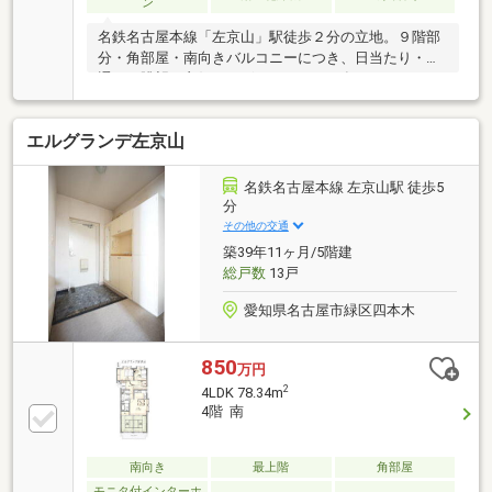
ン
＝＝＝＝＝＝＝＝
名鉄名古屋本線「左京山」駅徒歩２分の立地。９階部
分・角部屋・南向きバルコニーにつき、日当たり・風
通し・眺望が良好でございます。2026年６月リフォー
ム完了済みで、キッチン・浴室・洗面台・トイレ等の
水回り交換・クロス貼替・フローリング貼替・ハウス
エルグランデ左京山
クリーニング等を実施。マックスバリュ左京山店まで
徒歩４分、小中学校まで徒歩７分圏内と生活利便性も
良好です。名鉄左京山駅徒歩２分マックスバリュ左京
名鉄名古屋本線 左京山駅 徒歩5
山店まで290m 徒歩4分名古屋市立平子小学校まで
分
500m 徒歩7分名古屋市立左京山中学校まで540m 徒歩7
その他の交通
分●物件の詳細・ご相談については、担当までお気軽
築39年11ヶ月/5階建
にお問い合わせください。
総戸数
13戸
愛知県名古屋市緑区四本木
850
万円
2
4LDK 78.34m
4階 南
南向き
最上階
角部屋
モニタ付インターホ