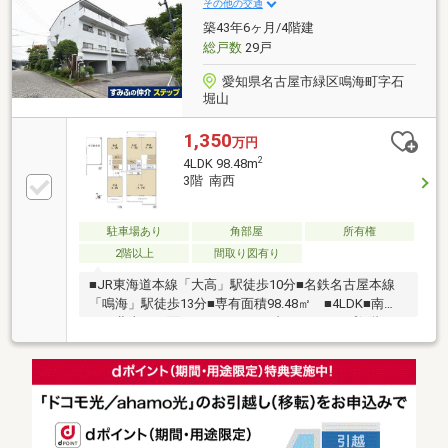
その他の交通
築43年6ヶ月/4階建
総戸数
29戸
愛知県名古屋市緑区鳴海町字石
堀山
1,350
万円
2
4LDK 98.48m
3階 南西
駐車場あり
角部屋
所有権
2階以上
間取り図有り
■JR東海道本線「大高」駅徒歩10分■名鉄名古屋本線
「鳴海」駅徒歩13分■専有面積98.48㎡ ■4LDK■南
西・北東 両面バルコニー■メゾネットタイプ(3階、4
階)■専用駐車場1台分あり 無料 (車種による)■南西
向き、日当たり良好