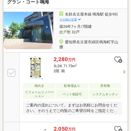
グラン・コート鳴海
替・ガス給湯器交換・建具新規交換・照明器具設置・
レースカーテン設置・ハウスクリーニング 他▼周辺
環境・イオンタウン有松 徒歩8分（約640ｍ）・フェ
名鉄名古屋本線 鳴海駅 徒歩9分
ルナ 相原郷店 徒歩10分（約730ｍ）・スギドラッグ
その他の交通
有松店 徒歩6分（約440ｍ）▼学校・東丘小学校 徒
築26年7ヶ月/7階建
歩10分（約730ｍ）・東陵中学校 徒歩3分（約170
総戸数
32戸
ｍ）
愛知県名古屋市緑区鳴海町字山
腰
2,280
万円
2
3LDK 71.75m
2階 南
南向き
駐車場あり
所有権
リフォームリノベー
ペット相談可
システムキッチン
ション
ご案内の流れについて。まずはお気軽にお問合せくだ
さい。そのうえでご内覧のご希望日時をご指定くださ
い。空家の場合は鍵のお手配をいたします。また、売
主様がお住まい中の場合は、日時調整をいたします。
その際にご要望をいただければ、周辺施設もご案内さ
2,050
万円