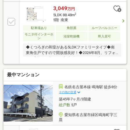
8階のお部屋につき眺望良好◆南西向きバルコニーに
面したLDK◆リビングと和室は続き間ですので、空間
3,049
万円
の広がりを感じられます！◆お料理をしながらリビン
2
5LDK 88.48m
グが見渡せる対面キッチン◆新規リフォーム物件！気
5階 南東
持ちの良いお住まいは新生活のスタートにぴったり！
駐車場あり
角部屋
ルーフバルコニー
◆オートロック導入済み！セキュリティに配慮されて
います◆楽器の演奏ご相談ください（細則有）◆「鳴
モニタ付インターホ
浴室乾燥機
即入居可
ン
子小学校」までは徒歩約4分、子育て世帯にもおすす
めの立地です！
◆くつろぎの和室がある5LDKファミリータイプ◆南
東角住戸ですので開放感良好！◆2026年8月、リフォ
ーム実施で気持ちよく新生活をスタート！◆ゆったり
約96平米のルーフガーデン付き！◆和室はお子様のお
昼寝やキッズスペースにも利用可◆LDKには開放感を
最中マンション
演出してくれる対面キッチン採用◆浴室乾燥機は花粉
の季節や雨の日のお洗濯にも活躍！◆オートロック導
入済み！セキュリティに配慮されています◆「鳴子小
名鉄名古屋本線 鳴海駅 徒歩8分
学校」まで徒歩約4分、低学年のお子様もらくらく通
その他の交通
学できます！◆ちょっとしたお買い物に便利な「ファ
築45年7ヶ月/3階建
ミリーマート（鳴子北駅前店）」まで徒歩4約分！
総戸数
5戸
愛知県名古屋市緑区鳴海町字三
皿