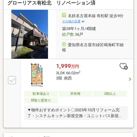
グローリアス有松北 リノベーション済
ンに合わせたご利用方法ができる和室がございます。
DK側と廊下側から出入りができます。■洗面所には、
三面鏡裏収納・収納棚が備わっております。■浴室に
名鉄名古屋本線 有松駅 徒歩9分
開口部があります。■トイレは温水洗浄便座付きのた
その他の交通
め、寒い季節も快適にご使用いただけます。■共用部
築28年1ヶ月/4階建
分にエレベーターがございます。
総戸数
36戸
愛知県名古屋市緑区鳴海町字細
根
1,999
万円
2
3LDK 66.02m
3階 南西
駐車場あり
所有権
2階以上
間取り図有り
▼物件おすすめポイント〇2025年10月リフォーム完
了・システムキッチン新規交換・ユニットバス新規交
換・温水洗浄機能付トイレ新規交換・洗面化粧台新規
交換・洗濯機防水パン新規交換・フローリング張替・
クロス張替・クッションフロア張替・畳表替・襖張