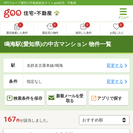
NTTグループ運営の不動産総合サイト goo住宅・不動産
1
0
0
0
最近検索した条件
最近見た物件
保存した条件
お気に入り
鳴海駅(愛知県)の中古マンション 物件一覧
駅
変更する
名鉄名古屋本線/鳴海
条件
変更する
指定なし
新着メールを受
検索条件を保存
アプリで探す
取る
167
件
が該当しました。