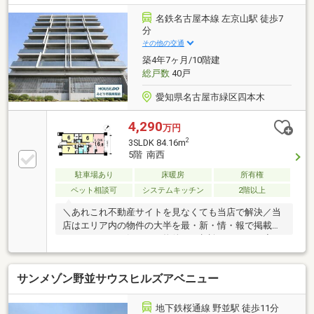
的◆明るい全室採光設計！気持ちよく過ごせます◆防
犯性を高めるオートロック導入！◆「平子小学校」
名鉄名古屋本線 左京山駅 徒歩7
「左京山中学校」まで徒歩約7分、子育て世帯にもお
分
すすめの立地です！◆「マックスバリュ(左京山店)」
その他の交通
まで徒歩約4分！日々のお買い物も楽々です！
築4年7ヶ月/10階建
総戸数
40戸
愛知県名古屋市緑区四本木
4,290
万円
2
3SLDK 84.16m
5階 南西
駐車場あり
床暖房
所有権
ペット相談可
システムキッチン
2階以上
＼あれこれ不動産サイトを見なくても当店で解決／当
店はエリア内の物件の大半を最・新・情・報で掲載！
ほかのページで気になる物件もご相談ください。◆平
子小学校／左京山中学校◆名鉄「左京山」駅より徒歩
約７分◆ペット可能◆床暖◆全室６帖以上※写真をク
サンメゾン野並サウスヒルズアベニュー
リックすると、詳細をご覧いただけます。＝＝＝＝＝
＝＝＝＝＝＝＝＝＝＝＝＝＝＝＝＝＝＝＝＝《気軽に
お寄り下さい♪》店内にキッズスペースも完備♪お子様
地下鉄桜通線 野並駅 徒歩11分