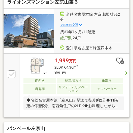
ライオンズマンション左京山第３
名鉄名古屋本線 左京山駅 徒歩2
分
その他の交通
築37年7ヶ月/11階建
総戸数
24戸
愛知県名古屋市緑区四本木
1,999
万円
2
2LDK 64.36m
9階 南
南向き
駐車場あり
角部屋
リフォームリノベー
所有権
エレベーター
ション
◆名鉄名古屋本線「左京山」駅まで徒歩約2分◆11階
建の9階部分、南西角住戸の2LDK◆お料理しながらリ
ビングを見渡せる対面式キッチン採用◆2026年6月リ
フォーム済み、気持ち良く新生活開始できます◆家事
の時短も助けてくれる食洗機付き◆主寝室にはウォー
バンベール左京山
クインクローゼット付き◆3面バルコニー付きで開放