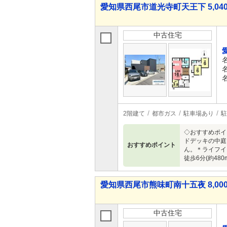
愛知県西尾市道光寺町天王下 5,040
中古住宅
2階建て
都市ガス
駐車場あり
駐
◇おすすめポイ
ドデッキの中庭
おすすめポイント
ん。＊ライフイ
徒歩6分(約48
愛知県西尾市熊味町南十五夜 8,000
中古住宅