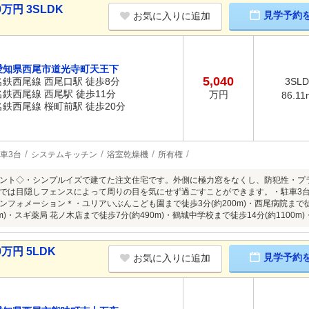
万円 3SLDK
見学予約
お気に入りに追加
愛知県西尾市道光寺町天王下
5,040
名鉄西尾線 西尾口駅 徒歩8分
3SL
名鉄西尾線 西尾駅 徒歩11分
万円
86.11
名鉄西尾線 桜町前駅 徒歩20分
車3台
システムキッチン
浴室乾燥機
所有権
ント◇・シンプルイズで建てた注文住宅です。外側に極力窓をなくし、防犯性・プ
では目隠しフェンスによって周りの目を気にせず過ごすことができます。・駐車3
ンフォメーション＊・ユリアいぶんこども園まで徒歩3分(約200m)・西尾病院まで徒
0m)・スギ薬局 花ノ木店まで徒歩7分(約490m)・鶴城中学校まで徒歩14分(約1100m)
万円 5LDK
見学予約
お気に入りに追加