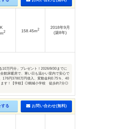
DK
2018年9月
2
158.45m
2
(築8年)
8m
万円分」プレゼント！2026/9/30までに
熱全館床暖房で、寒い日も温かい室内で安心で
6円3780万円借入、変動金利0.75％、40
きます！【学校】◎鶴城小学校 徒歩約7分◎
をする
お問い合わせ(無料)