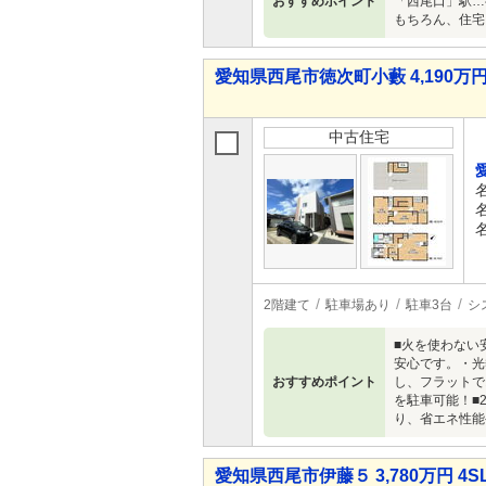
おすすめポイント
「西尾口」駅…
もちろん、住宅
愛知県西尾市徳次町小藪 4,190万円 
中古住宅
2階建て
駐車場あり
駐車3台
シ
■火を使わない
安心です。・光
おすすめポイント
し、フラットで
を駐車可能！■
り、省エネ性能
愛知県西尾市伊藤５ 3,780万円 4S