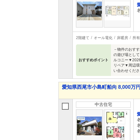
2階建て
オール電化
床暖房
所有
－物件のおすす
の遊び場として
おすすめポイント
ルコニー▼20
リペア▼周辺環
い合わせくださ
愛知県西尾市小島町船向 8,000万円 
中古住宅