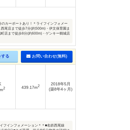
台分のカーポートあり！＊ライフインフォメー
ュ西尾店まで徒歩7分(約500m)・伊文保育園ま
城町店まで徒歩8分(約600m)・ゲンキー鶴城店
をする
お問い合わせ(無料)
K
2018年5月
2
439.17m
2
(築8年4ヶ月)
9m
＊ライフインフォメーション＊＊■名鉄西尾線