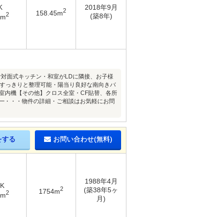
K
2018年9月
2
158.45m
2
(築8年)
8m
む対面式キッチン・和室がLDに隣接、お子様
をすっきりと整理可能・陽当り良好な南向きバ
ン室内機【その他】クロス全室・CF貼替、各所
━━━・・・物件の詳細・ご相談はお気軽にお問
をする
お問い合わせ(無料)
1988年4月
DK
2
(築38年5ヶ
1754m
2
5m
月)