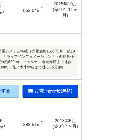
2015年10月
K
2
(築10年11ヶ
552.04m
2
m
月)
電システム搭載（売電価格15万円/月 残10
す！＊ライフインフォメーション＊・西尾郵便
分(約690m)・フェルナ 道光寺店まで徒歩
80m)・花ノ木小学校まで徒歩15分(約
をする
お問い合わせ(無料)
DK
2018年5月
2
299.51m
2
(築8年4ヶ月)
8m