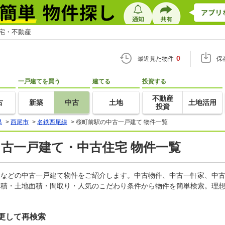
住宅・不動産
0
最近見た物件
保
一戸建てを買う
建てる
投資する
不動産
古
新築
中古
土地
土地活用
投資
県
>
西尾市
>
名鉄西尾線
>
桜町前駅の中古一戸建て 物件一覧
中古一戸建て・中古住宅 物件一覧
軒家などの中古一戸建て物件をご紹介します。中古物件、中古一軒家、中
面積・土地面積・間取り・人気のこだわり条件から物件を簡単検索。理想
更して再検索