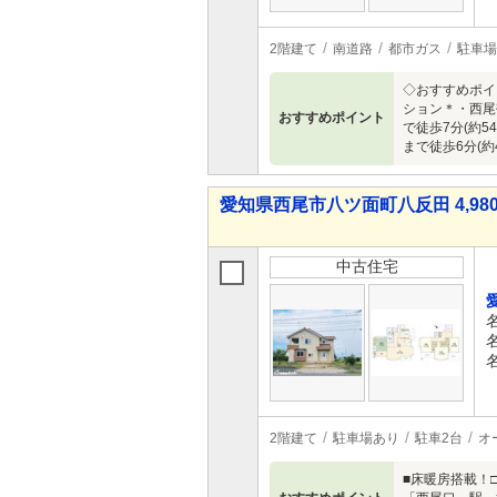
2階建て
南道路
都市ガス
駐車場
◇おすすめポイ
ション＊・西尾鶴
おすすめポイント
で徒歩7分(約5
まで徒歩6分(約
愛知県西尾市八ツ面町八反田 4,980
中古住宅
2階建て
駐車場あり
駐車2台
オ
■床暖房搭載！