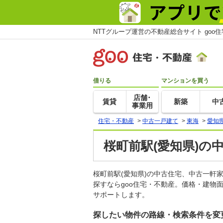
NTTグループ運営の不動産総合サイト goo
借りる
マンションを買う
店舗･
賃貸
新築
中
事業用
住宅・不動産
>
中古一戸建て
>
東海
>
愛知
桜町前駅(愛知県)の
桜町前駅(愛知県)の中古住宅、中古一
探すならgoo住宅・不動産。価格・建物
サポートします。
探したい物件の路線・検索条件を変