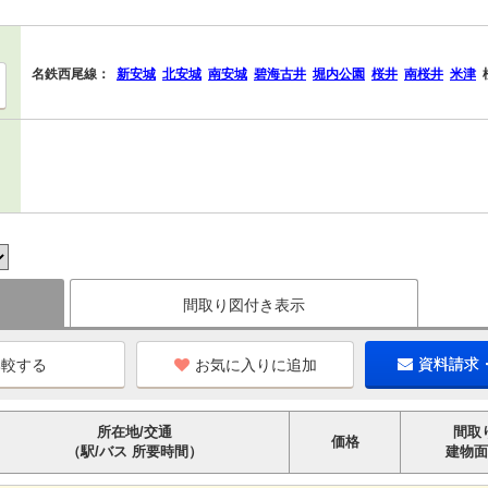
名鉄西尾線：
新安城
北安城
南安城
碧海古井
堀内公園
桜井
南桜井
米津
間取り図付き表示
お気に入りに追加
資料請求
所在地/交通
間取
価格
（駅/バス 所要時間）
建物面