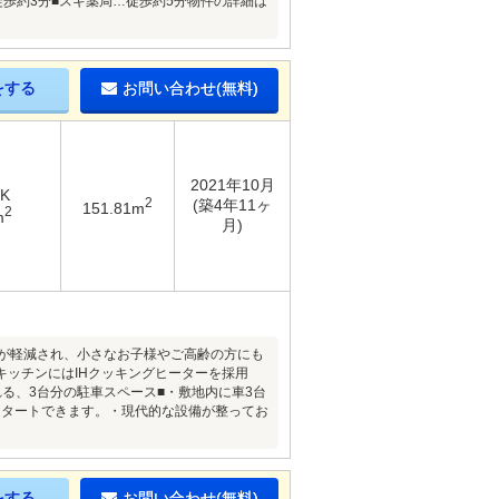
徒歩約3分■スギ薬局…徒歩約5分物件の詳細は
をする
お問い合わせ(無料)
2021年10月
DK
2
(築4年11ヶ
151.81m
2
m
月)
クが軽減され、小さなお子様やご高齢の方にも
ッチンにはIHクッキングヒーターを採用
る、3台分の駐車スペース■・敷地内に車3台
スタートできます。・現代的な設備が整ってお
をする
お問い合わせ(無料)