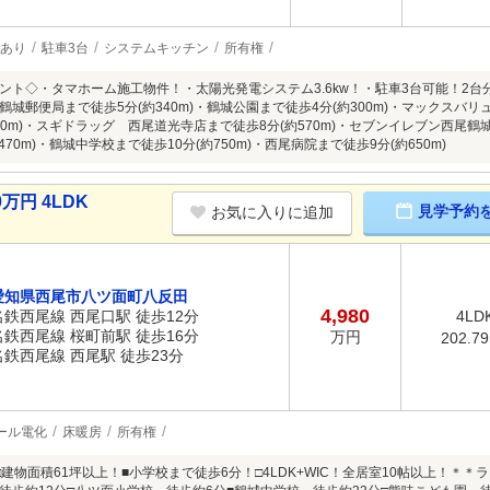
あり
駐車3台
システムキッチン
所有権
ント◇・タマホーム施工物件！・太陽光発電システム3.6kw！・駐車3台可能！2
城郵便局まで徒歩5分(約340m)・鶴城公園まで徒歩4分(約300m)・マックスバリ
40m)・スギドラッグ 西尾道光寺店まで徒歩8分(約570m)・セブンイレブン西尾鶴
470m)・鶴城中学校まで徒歩10分(約750m)・西尾病院まで徒歩9分(約650m)
万円 4LDK
見学予約
お気に入りに追加
愛知県西尾市八ツ面町八反田
4,980
名鉄西尾線 西尾口駅 徒歩12分
4LD
名鉄西尾線 桜町前駅 徒歩16分
万円
202.7
名鉄西尾線 西尾駅 徒歩23分
ール電化
床暖房
所有権
□建物面積61坪以上！■小学校まで徒歩6分！□4LDK+WIC！全居室10帖以上！＊