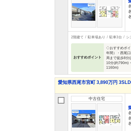
2階建て
駐車場あり
駐車3台
シ
◇おすすめポイ
年間）・西尾口
おすすめポイント
局まで徒歩8分(
10分(約790
1160m)
愛知県西尾市宮町 3,890万円 3SL
中古住宅