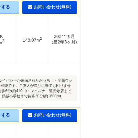
をする
お問い合わせ(無料)
DK
2024年6月
2
148.97m
2
(築2年3ヶ月)
m
ライバシーが確保されたおうち！・全面ウッ
台可能です。ご友人が遊びに来ても困りませ
歩6分(約410m)・フェルナ 道光寺店まで
・鶴城小学校まで徒歩20分(約1600m)
をする
お問い合わせ(無料)