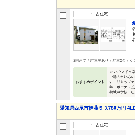
中古住宅
2階建て
駐車場あり
駐車2台
シ
☆ ハウスドゥ
ご購入申込みの
おすすめポイント
す！◎キッズカ
年、ボーナス払
鶴城中学校 徒
愛知県西尾市伊藤５ 3,780万円 4L
中古住宅