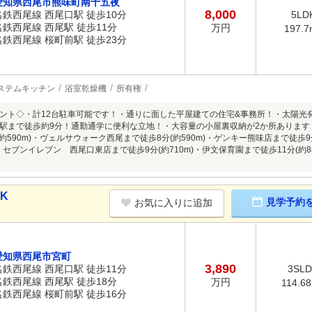
愛知県西尾市熊味町南十五夜
8,000
名鉄西尾線 西尾口駅 徒歩10分
5LD
名鉄西尾線 西尾駅 徒歩11分
万円
197.7
名鉄西尾線 桜町前駅 徒歩23分
ステムキッチン
浴室乾燥機
所有権
ント◇・計12台駐車可能です！・通りに面した平屋建ての住宅&事務所！・太陽光発
駅まで徒歩約9分！通勤通学に便利な立地！・大容量の小屋裏収納が2か所ありま
約590m)・ヴェルサウォーク西尾まで徒歩8分(約590m)・ゲンキー熊味店まで徒歩9
m)・セブンイレブン 西尾口東店まで徒歩9分(約710m)・伊文保育園まで徒歩11分(約8
DK
見学予約
お気に入りに追加
愛知県西尾市宮町
3,890
名鉄西尾線 西尾口駅 徒歩11分
3SL
名鉄西尾線 西尾駅 徒歩18分
万円
114.6
名鉄西尾線 桜町前駅 徒歩16分