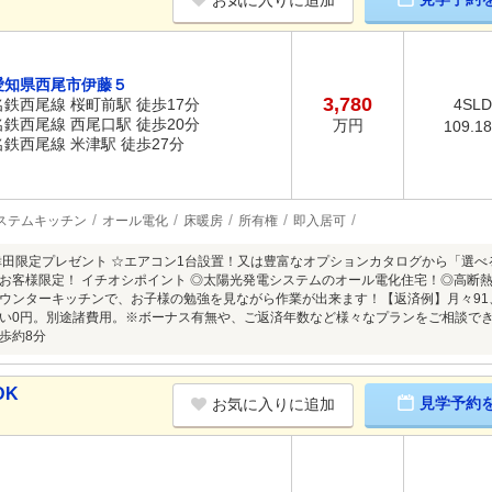
お気に入りに追加
愛知県西尾市伊藤５
3,780
名鉄西尾線 桜町前駅 徒歩17分
4SL
名鉄西尾線 西尾口駅 徒歩20分
万円
109.1
名鉄西尾線 米津駅 徒歩27分
ステムキッチン
オール電化
床暖房
所有権
即入居可
幸田限定プレゼント ☆エアコン1台設置！又は豊富なオプションカタログから「選べる10
お客様限定！ イチオシポイント ◎太陽光発電システムのオール電化住宅！◎高断
ウンターキッチンで、お子様の勉強を見ながら作業が出来ます！【返済例】月々91、17
い0円。別途諸費用。※ボーナス有無や、ご返済年数など様々なプランをご相談で
歩約8分
DK
見学予約
お気に入りに追加