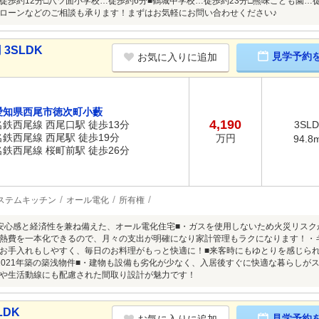
徒歩約12分□八ツ面小学校…徒歩約6分■鶴城中学校…徒歩約23分□熊味こども園…
ローンなどのご相談も承ります！まずはお気軽にお問い合わせください♪
3SLDK
見学予約
お気に入りに追加
愛知県西尾市徳次町小藪
4,190
名鉄西尾線 西尾口駅 徒歩13分
3SL
名鉄西尾線 西尾駅 徒歩19分
万円
94.8
名鉄西尾線 桜町前駅 徒歩26分
ステムキッチン
オール電化
所有権
安心感と経済性を兼ね備えた、オール電化住宅■・ガスを使用しないため火災リス
熱費を一本化できるので、月々の支出が明確になり家計管理もラクになります！・キ
お手入れもしやすく、毎日のお料理がもっと快適に！■来客時にもゆとりを感じられ
2021年築の築浅物件■・建物も設備も劣化が少なく、入居後すぐに快適な暮らしが
や生活動線にも配慮された間取り設計が魅力です！
LDK
見学予約