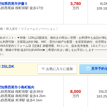
3,780
愛知県西尾市伊藤５
4LD
名鉄西尾線 桜町前駅 徒歩17分
万円
109.1
権
即入居可
リフォームリノベーション
めポイント－▼特徴・LDKは3面採光、南向きの明るい空間・お料理中も会話が弾
も利用可能・主寝室は約8.5帖、WIC・窓付の納戸を配置・全居室収納付、住空間
26年6月室内リフォーム済【交換】床暖用畳、IHコンロ、温水洗浄便座、LDエアコ
境・鶴城小学校 徒歩5分(約400m)■ ご希望の住まい探しをお手伝いします ━━
い。
3SLDK
見学予約
お気に入りに追加
愛知県西尾市小島町船向
8,000
名鉄西尾線 桜町前駅 徒歩38分
3SL
名鉄西尾線 南桜井駅 徒歩4.2km
万円
163.2
名鉄西尾線 米津駅 徒歩4.1km