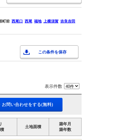
桜町前
西尾口
西尾
福地
上横須賀
吉良吉田
この条件を保存
表示件数
・お問い合わせをする(無料)
り
築年月
土地面積
積
築年数