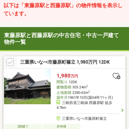
以下は「東藤原駅と西藤原駅」の物件情報を表示し
ています。
東藤原駅と西藤原駅の中古住宅・中古一戸建て
物件一覧
三重県いなべ市藤原町篠立 1,980万円 12DK
1,980
万円
間取り
12DK
2
建物面積
303.24m
2
土地面積
2280.63m
築年月
1961年10月(築64年11ヶ月)
三岐鉄道三岐線 西藤原駅 徒歩
4.7km
三重県いなべ市藤原町篠立
2階建て
所有権