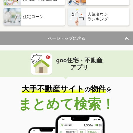
人気タウン
住宅ローン
ランキング
ページトップに戻る
goo住宅・不動産
アプリ
大手不動産サイト
物件
の
を
まとめて検索！