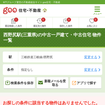
NTTグループ運営の不動産総合サイト goo住宅・不動産
1
0
0
0
最近検索した条件
最近見た物件
保存した条件
お気に入り
西野尻駅(三重県)の中古一戸建て・中古住宅 物件
一覧
駅
変更する
三岐鉄道三岐線/西野尻
条件
変更する
指定なし
新着メールを受
検索条件を保存
アプリで探す
取る
お探しの条件に該当する物件はありませんでした。