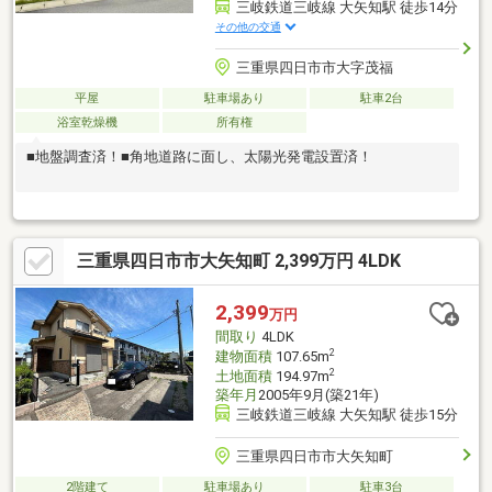
三岐鉄道三岐線 大矢知駅 徒歩14分
その他の交通
三重県四日市市大字茂福
平屋
駐車場あり
駐車2台
浴室乾燥機
所有権
■地盤調査済！■角地道路に面し、太陽光発電設置済！
三重県四日市市大矢知町 2,399万円 4LDK
2,399
万円
間取り
4LDK
2
建物面積
107.65m
2
土地面積
194.97m
築年月
2005年9月(築21年)
三岐鉄道三岐線 大矢知駅 徒歩15分
三重県四日市市大矢知町
2階建て
駐車場あり
駐車3台