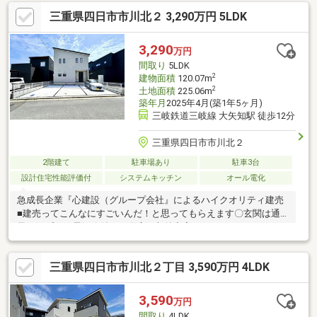
三重県四日市市川北２ 3,290万円 5LDK
3,290
万円
間取り
5LDK
2
建物面積
120.07m
2
土地面積
225.06m
築年月
2025年4月(築1年5ヶ月)
三岐鉄道三岐線 大矢知駅 徒歩12分
三重県四日市市川北２
2階建て
駐車場あり
駐車3台
設計住宅性能評価付
システムキッチン
オール電化
急成長企業『心建設（グループ会社』によるハイクオリティ建売
■建売ってこんなにすごいんだ！と思ってもらえます〇玄関は通
風タイプに、電気錠付き！〇広々収納充実、コンセントもたくさ
ん！→ぜひ間取をご覧くださいタンスが不要！？〇大型カップボ
ードが付いています！（ごみ箱目隠し収納付き）〇高品質キッチ
三重県四日市市川北２丁目 3,590万円 4LDK
ン人工大理石テーブル板に、食洗機付魚用グリルは、水なしの両
面焼き機能付き〇１・２階洗面化粧台付き！〇安全安心の耐震等
級３取得！！日本住宅保証検査機構 加入他にも見どころ一杯で
3,590
万円
す！！
間取り
4LDK