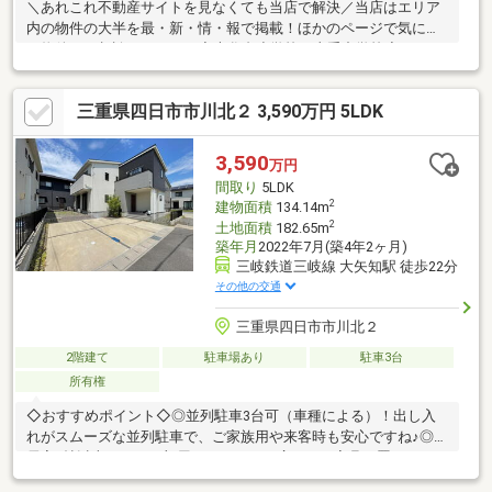
＼あれこれ不動産サイトを見なくても当店で解決／当店はエリア
内の物件の大半を最・新・情・報で掲載！ほかのページで気にな
る物件もご相談ください。◆大谷台小学校／山手中学校◆バス
「東垂坂中」停まで徒歩約2分◆照明器具付き♪◆居室や廊下に収
納が充実◆ドラックストアまで徒歩約4分と便利※写真をクリック
三重県四日市市川北２ 3,590万円 5LDK
すると、詳細をご覧いただけます。＝＝＝＝＝＝＝＝＝＝＝＝＝
＝＝＝＝＝＝＝＝＝＝＝＝《お問合せからすぐご案内！》見るだ
けOK、聞くだけOK。実際に現地を体感してみてください。＝＝
3,590
万円
＝＝＝＝＝＝＝＝＝＝＝＝＝＝＝＝＝＝＝＝＝＝＝
間取り
5LDK
2
建物面積
134.14m
2
土地面積
182.65m
築年月
2022年7月(築4年2ヶ月)
三岐鉄道三岐線 大矢知駅 徒歩22分
その他の交通
三重県四日市市川北２
2階建て
駐車場あり
駐車3台
所有権
◇おすすめポイント◇◎並列駐車3台可（車種による）！出し入
れがスムーズな並列駐車で、ご家族用や来客時も安心ですね♪◎全
居室6帖以上！どのお部屋もゆとりある広さで、家具を置いてもゆ
ったり寛げますね♪◇周辺環境◇車での移動が便利なエリアです