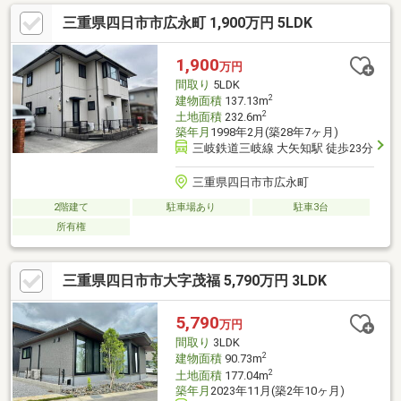
♪・マックスバリュまで徒歩15分(約1200m)・F☆MARTまで徒歩
三重県四日市市広永町 1,900万円 5LDK
18分(約1400m)・セブンイレブンまで徒歩9分(約700m)・クスリの
アオキまで徒歩11分(約850m)・三十三銀行まで徒歩15分(約
1200m)・四日市大矢知郵便局まで徒歩18分(約1400m)・たいすい
1,900
万円
ノース保育園まで徒歩9分(約650m)
間取り
5LDK
2
建物面積
137.13m
2
土地面積
232.6m
築年月
1998年2月(築28年7ヶ月)
三岐鉄道三岐線 大矢知駅 徒歩23分
三重県四日市市広永町
2階建て
駐車場あり
駐車3台
所有権
三重県四日市市大字茂福 5,790万円 3LDK
5,790
万円
間取り
3LDK
2
建物面積
90.73m
2
土地面積
177.04m
築年月
2023年11月(築2年10ヶ月)