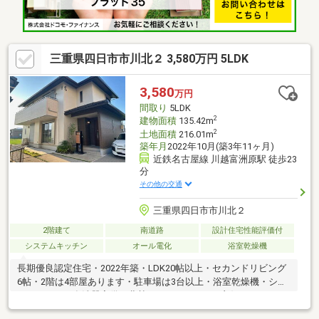
三重県四日市市川北２ 3,580万円 5LDK
3,580
万円
間取り
5LDK
2
建物面積
135.42m
2
土地面積
216.01m
築年月
2022年10月(築3年11ヶ月)
近鉄名古屋線 川越富洲原駅 徒歩23
分
その他の交通
三重県四日市市川北２
2階建て
南道路
設計住宅性能評価付
システムキッチン
オール電化
浴室乾燥機
長期優良認定住宅・2022年築・LDK20帖以上・セカンドリビング
6帖・2階は4部屋あります・駐車場は3台以上・浴室乾燥機・シス
テムキッチン食洗器完備・北勢バイパスアクセス良好・