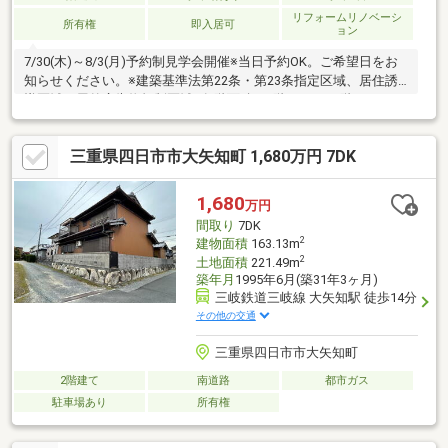
リフォームリノベーシ
所有権
即入居可
ョン
7/30(木)～8/3(月)予約制見学会開催※当日予約OK。ご希望日をお
知らせください。※建築基準法第22条・第23条指定区域、居住誘
導区域、屋外広告物規制区域※各階面積：1階60.45㎡ 2階47.2㎡※
情報と現況が相違する場合は、現況優先とします。※司法書士・
個別プロパン供給会社は売主の指定になります。プロパンガスの
三重県四日市市大矢知町 1,680万円 7DK
消費に係る配管設備、ガス器具等は、本土地建物の販売価格には
含まれておりません。※通学の区域に関しては自治体や教育委員
会等にご確認ください。
1,680
万円
間取り
7DK
2
建物面積
163.13m
2
土地面積
221.49m
築年月
1995年6月(築31年3ヶ月)
三岐鉄道三岐線 大矢知駅 徒歩14分
その他の交通
三重県四日市市大矢知町
2階建て
南道路
都市ガス
駐車場あり
所有権