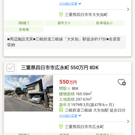
その他の交通
三重県四日市市大矢知町
2階建て
都市ガス
駐車場あり
所有権
■周辺施設充実■三岐鉄道三岐線「大矢知」駅徒歩約17分■全居室
収納
三重県四日市市広永町 550万円 8DK
550
万円
間取り
8DK
2
建物面積
165.55m
2
土地面積
297.67m
築年月
1979年3月(築47年6ヶ月)
三岐鉄道三岐線 大矢知駅 徒歩22分
その他の交通
三重県四日市市広永町