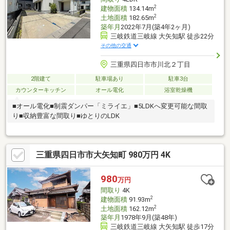
2
建物面積
134.14m
2
土地面積
182.65m
築年月
2022年7月(築4年2ヶ月)
三岐鉄道三岐線 大矢知駅 徒歩22分
その他の交通
三重県四日市市川北２丁目
2階建て
駐車場あり
駐車3台
カウンターキッチン
オール電化
浴室乾燥機
■オール電化■制震ダンパー「ミライエ」■5LDKへ変更可能な間取
り■収納豊富な間取り■ゆとりのLDK
三重県四日市市大矢知町 980万円 4K
980
万円
間取り
4K
2
建物面積
91.93m
2
土地面積
162.12m
築年月
1978年9月(築48年)
三岐鉄道三岐線 大矢知駅 徒歩17分