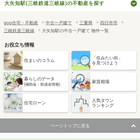
大矢知駅(三岐鉄道三岐線)の不動産を探す
goo住宅・不動産
中古一戸建て
三重県
四日市市
三岐鉄道三岐線
大矢知駅の中古一戸建て 物件一覧
お役立ち情報
「住みたい街」
住まいのコラム
を見つけよう
暮らしのデータ
家賃相場
(補助金・助成金情報)
人気タウン
住宅ローン
ランキング
ページトップに戻る