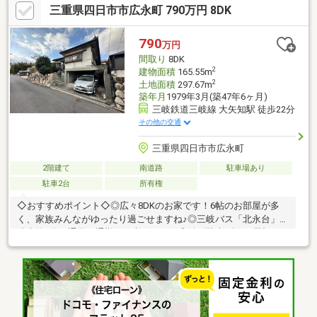
三重県四日市市広永町 790万円 8DK
790
万円
間取り
8DK
2
建物面積
165.55m
2
土地面積
297.67m
築年月
1979年3月(築47年6ヶ月)
三岐鉄道三岐線 大矢知駅 徒歩22分
その他の交通
三重県四日市市広永町
2階建て
南道路
駐車場あり
駐車2台
所有権
◇おすすめポイント◇◎広々8DKのお家です！6帖のお部屋が多
く、家族みんながゆったり過ごせますね♪◎三岐バス「北永台」停
徒歩約3分！通学・通勤に便利ですね！◎並列駐車2台可♪屋根が
ついているので夏場でも車内温度上昇も抑えられそうですね！◇
周辺環境◇静かな環境と周辺施設が共存したエリア♪・スーパー
センタオークワ みえ朝日インター店まで徒歩22分(約1700m)・
ファミリーマートまで徒歩7分(約550m)・ドラッグストアコスモ
スまで徒歩23分(約1800m)・桑名三重信用金庫まで徒歩28分(約
2200m)・四日市大矢知郵便局まで徒歩23分(約1800m)