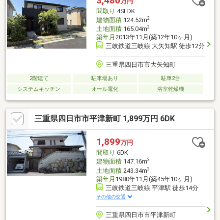
3,480
万円
とりのある資金計画をご提案できます。＝＝＝＝＝＝＝＝＝＝＝
間取り
4SLDK
＝＝＝＝＝＝＝＝
2
建物面積
124.52m
2
土地面積
165.04m
築年月
2013年11月(築12年10ヶ月)
三岐鉄道三岐線 大矢知駅 徒歩12分
三重県四日市市大矢知町
2階建て
駐車場あり
駐車2台
システムキッチン
オール電化
浴室乾燥機
三重県四日市市平津新町 1,899万円 6DK
1,899
万円
間取り
6DK
2
建物面積
147.16m
2
土地面積
243.34m
築年月
1980年11月(築45年10ヶ月)
三岐鉄道三岐線 平津駅 徒歩14分
その他の交通
三重県四日市市平津新町