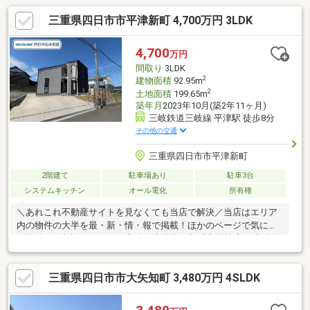
三重県四日市市平津新町 4,700万円 3LDK
4,700
万円
間取り
3LDK
2
建物面積
92.95m
2
土地面積
199.65m
築年月
2023年10月(築2年11ヶ月)
三岐鉄道三岐線 平津駅 徒歩8分
その他の交通
三重県四日市市平津新町
2階建て
駐車場あり
駐車3台
システムキッチン
オール電化
所有権
＼あれこれ不動産サイトを見なくても当店で解決／当店はエリア
内の物件の大半を最・新・情・報で掲載！ほかのページで気にな
る物件もご相談ください。◆八郷小学校／朝明中学校◆三岐鉄道
三岐線「平津」駅まで徒歩約8分◆お掃除が簡単なIHクッキングヒ
ータ◆解放感のある吹抜けリビング◆用途多彩なワーキングスペ
三重県四日市市大矢知町 3,480万円 4SLDK
ース※写真をクリックすると、詳細をご覧いただけます。＝＝＝
＝＝＝＝＝＝＝＝＝＝＝＝＝＝＝＝《失敗しない住宅ローン選
び！》豊富な銀行金利情報を持っていますので、お客様の安心ゆ