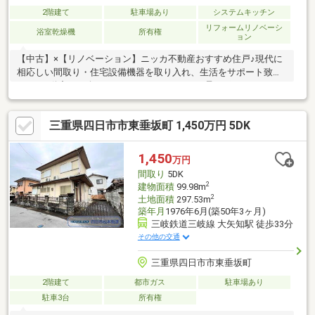
2階建て
駐車場あり
システムキッチン
リフォームリノベーシ
浴室乾燥機
所有権
ョン
【中古】×【リノベーション】ニッカ不動産おすすめ住戸♪現代に
相応しい間取り・住宅設備機器を取り入れ、生活をサポート致し
ます♪不動産ご紹介からリノベーションまで一貫サポートのニッカ
不動産にお任せ下さい！＼＼家具や家電、住宅ローンに組込めま
す／／▼お電話でのご予約、ご質問・お問合せはこちらまで
三重県四日市市東垂坂町 1,450万円 5DK
▼TEL：0120-18-7549【通話無料】ニッカ不動産へ！～空家につ
き即日のご案内も可能！～お気兼ねなくお問合せくださいませ。
住宅ローンやリフォームのご相談も承ります！
1,450
万円
間取り
5DK
2
建物面積
99.98m
2
土地面積
297.53m
築年月
1976年6月(築50年3ヶ月)
三岐鉄道三岐線 大矢知駅 徒歩33分
その他の交通
三重県四日市市東垂坂町
2階建て
都市ガス
駐車場あり
駐車3台
所有権