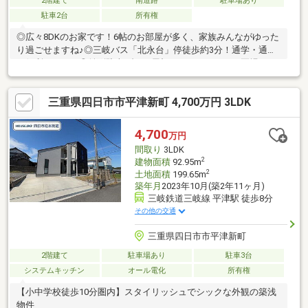
2階建て
南道路
駐車場あり
駐車2台
所有権
◎広々8DKのお家です！6帖のお部屋が多く、家族みんながゆった
り過ごせますね♪◎三岐バス「北永台」停徒歩約3分！通学・通勤
に便利ですね！◎並列駐車2台可♪屋根がついているので夏場でも
車内温度…
三重県四日市市平津新町 4,700万円 3LDK
4,700
万円
間取り
3LDK
2
建物面積
92.95m
2
土地面積
199.65m
築年月
2023年10月(築2年11ヶ月)
三岐鉄道三岐線 平津駅 徒歩8分
その他の交通
三重県四日市市平津新町
2階建て
駐車場あり
駐車3台
システムキッチン
オール電化
所有権
【小中学校徒歩10分圏内】スタイリッシュでシックな外観の築浅
物件