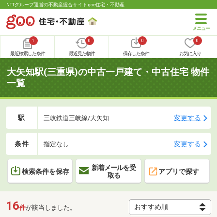
NTTグループ運営の不動産総合サイト goo住宅・不動産
1
0
0
0
最近検索した条件
最近見た物件
保存した条件
お気に入り
大矢知駅(三重県)の中古一戸建て・中古住宅 物件
一覧
駅
変更する
三岐鉄道三岐線/大矢知
条件
変更する
指定なし
新着メールを受
検索条件を保存
アプリで探す
取る
16
件
が該当しました。