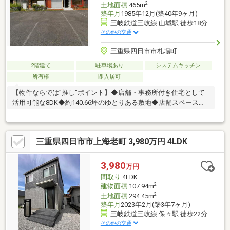
2
土地面積
465m
築年月
1985年12月(築40年9ヶ月)
三岐鉄道三岐線 山城駅 徒歩18分
その他の交通
三重県四日市市札場町
2階建て
駐車場あり
システムキッチン
所有権
即入居可
【物件ならでは”推し”ポイント】◆店舗・事務所付き住宅として
活用可能な8DK◆約140.66坪のゆとりある敷地◆店舗スペース・
納戸・バックヤード付き◆サンルーム付きで使い勝手の良い間取
り◆多彩な用途をご検討いただける、ゆとりある敷地と建物を備
えた物件です。【利便性◎の周辺環境】◆下野小学校まで徒歩25
三重県四日市市上海老町 3,980万円 4LDK
分、西朝明中学校まで徒歩32分です。◆F☆MART大矢知店まで徒
歩9分、ドラッグスギヤマ朝日店まで徒歩7分と毎日のお買い物に
便利です。◆近鉄「山城」駅まで徒歩17分の立地です。
3,980
万円
間取り
4LDK
2
建物面積
107.94m
2
土地面積
294.45m
築年月
2023年2月(築3年7ヶ月)
三岐鉄道三岐線 保々駅 徒歩22分
その他の交通