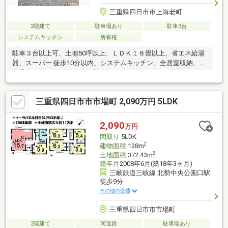
三重県四日市市上海老町
2階建て
駐車場あり
駐車3台
システムキッチン
所有権
駐車３台以上可、土地50坪以上、ＬＤＫ１８畳以上、省エネ給湯
器、スーパー 徒歩10分以内、システムキッチン、全居室収納、対
面式キッチン、トイレ２ヶ所
三重県四日市市市場町 2,090万円 5LDK
2,090
万円
間取り
5LDK
2
建物面積
128m
2
土地面積
372.43m
築年月
2008年6月(築18年3ヶ月)
三岐鉄道三岐線 北勢中央公園口駅
徒歩9分
その他の交通
三重県四日市市市場町
2階建て
南道路
駐車場あり