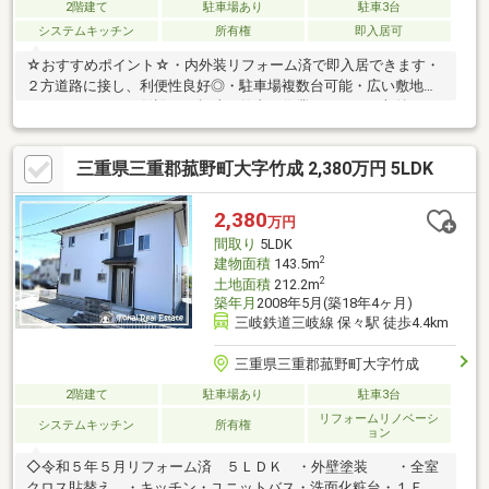
2階建て
駐車場あり
駐車3台
システムキッチン
所有権
即入居可
☆おすすめポイント☆・内外装リフォーム済で即入居できます・
２方道路に接し、利便性良好◎・駐車場複数台可能・広い敷地に
はガレージなどを併設して趣味や仕事の作業スペース・収納スペ
ースに活用できます♪・屋根裏の納戸は広々していてたくさん収納
できます！◇◆リフォーム内容◆◇・外壁・屋根塗装・クロス全
三重県三重郡菰野町大字竹成 2,380万円 5LDK
室貼替・キッチン新品・給湯器新品・ユニットバス新品・洗面化
粧台新品・トイレ新品・畳表替え・照明器具交換・造成工事・ハ
ウスクリーニング【カーナビポイント】 菰野町川北５０２
2,380
万円
間取り
5LDK
2
建物面積
143.5m
2
土地面積
212.2m
築年月
2008年5月(築18年4ヶ月)
三岐鉄道三岐線 保々駅 徒歩4.4km
三重県三重郡菰野町大字竹成
2階建て
駐車場あり
駐車3台
リフォームリノベーシ
システムキッチン
所有権
ョン
◇令和５年５月リフォーム済 ５ＬＤＫ ・外壁塗装 ・全室
クロス貼替え ・キッチン・ユニットバス・洗面化粧台・１Ｆ２