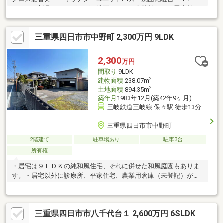
Ｆトイレ新品 ・リビング、洗面、トイレ床貼替え ・畳表替
え ・ハウスクリーニング◇駐車３台可能◇竹永小学校…徒歩約
１９分◇八風中学校…自転車２１分◇ピアゴ菰野店…徒歩約１０
三重県四日市市中野町 2,300万円 9LDK
分 ◇東海環状自動車道「東員」ＩＣ…車約１０分◇イオンモー
ル東員…車約１０分【カーナビポイント】 『 菰野町竹成３７
２６－１４ 』居住中ですが内覧可能です。お気軽にお問い合わ
2,300
万円
せください。※掲載している室内の写真はＲ５．５頃の写真です
間取り
9LDK
2
建物面積
238.07m
2
土地面積
894.35m
築年月
1983年12月(築42年9ヶ月)
三岐鉄道三岐線 保々駅 徒歩13分
三重県四日市市中野町
2階建て
駐車場あり
駐車3台
所有権
・居宅は９ＬＤＫの純和風住宅、それに併せた和風庭園もありま
す。・居宅以外に診療所、平家住宅、農業用倉庫（未登記）があ
ります。リフォームを行えば、事務所や店舗、また二世帯住宅と
しても利用可能です。倉庫はガレージとしても利用可（車種によ
る）
三重県四日市市八千代台１ 2,600万円 6SLDK