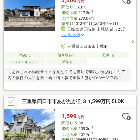
3,000
万円
ご提案できます。＝＝＝＝＝＝＝＝＝＝＝＝＝＝＝＝＝＝＝
間取り
3SLDK
2
建物面積
117.5m
2
土地面積
233.07m
築年月
2013年4月(築13年5ヶ月)
三岐鉄道三岐線 山城駅 徒歩25分
その他の交通
三重県四日市市山城町
2階建て
駐車場あり
駐車3台
システムキッチン
所有権
＼あれこれ不動産サイトを見なくても当店で解決／当店はエリア
内の物件の大半を最・新・情・報で掲載！ほかのページで気にな
る物件もご相談ください。◆下野小学校／西朝明中学校◆バス
「あさけが丘三丁目」停 徒歩約5分◆遮音性や断熱/遮断性を向
上するシャッター雨戸◆電気高騰の影響を受けにくい太陽光発電
三重県四日市市あがたが丘３ 1,599万円 5LDK
システム◆洗濯物が良く乾く南向きバルコニー※写真をクリック
すると、詳細をご覧いただけます。＝＝＝＝＝＝＝＝＝＝＝＝＝
＝＝＝＝《失敗しない住宅ローン選び！》豊富な銀行金利情報を
1,599
万円
持っていますので、お客様の安心ゆとりのある資金計画をご提案
間取り
5LDK
できます。＝＝＝＝＝＝＝＝＝＝＝＝＝＝＝＝＝
2
建物面積
109.3m
2
土地面積
207.7m
築年月
1986年1月(築40年8ヶ月)