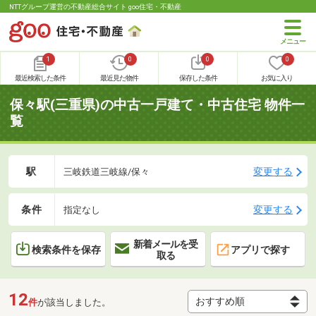
NTTグループ運営の不動産総合サイト goo住宅・不動産
1
0
0
0
最近検索した条件
最近見た物件
保存した条件
お気に入り
保々駅(三重県)の中古一戸建て・中古住宅 物件一
覧
駅
変更する
三岐鉄道三岐線/保々
条件
変更する
指定なし
新着メールを受
検索条件を保存
アプリで探す
取る
12
件
が該当しました。