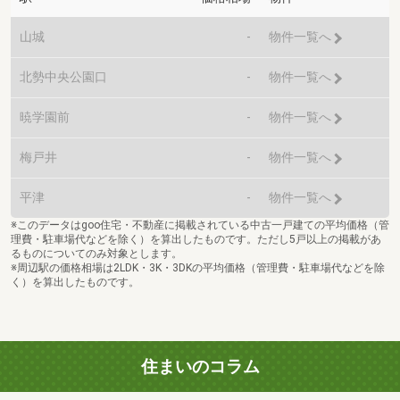
山城
-
物件一覧へ
北勢中央公園口
-
物件一覧へ
暁学園前
-
物件一覧へ
梅戸井
-
物件一覧へ
平津
-
物件一覧へ
※このデータはgoo住宅・不動産に掲載されている中古一戸建ての平均価格（管
理費・駐車場代などを除く）を算出したものです。ただし5戸以上の掲載があ
るものについてのみ対象とします。
※周辺駅の価格相場は2LDK・3K・3DKの平均価格（管理費・駐車場代などを除
く）を算出したものです。
住まいのコラム