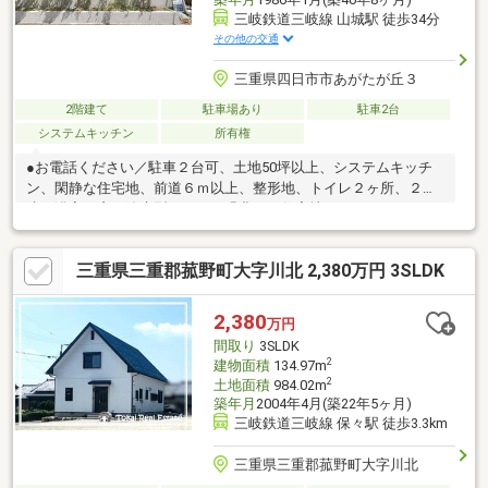
三岐鉄道三岐線 山城駅 徒歩34分
その他の交通
三重県四日市市あがたが丘３
2階建て
駐車場あり
駐車2台
システムキッチン
所有権
●お電話ください／駐車２台可、土地50坪以上、システムキッチ
ン、閑静な住宅地、前道６ｍ以上、整形地、トイレ２ヶ所、２階
建、浴室に窓、節水型トイレ、緑豊かな住宅地
三重県三重郡菰野町大字川北 2,380万円 3SLDK
2,380
万円
間取り
3SLDK
2
建物面積
134.97m
2
土地面積
984.02m
築年月
2004年4月(築22年5ヶ月)
三岐鉄道三岐線 保々駅 徒歩3.3km
三重県三重郡菰野町大字川北