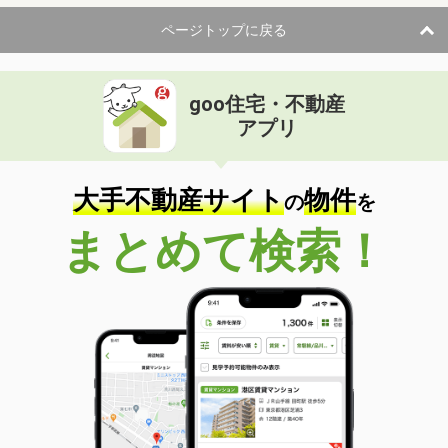
ページトップに戻る
goo住宅・不動産
アプリ
大手不動産サイト
物件
の
を
まとめて検索！