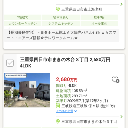
三重県四日市市上海老町
2階建て
駐車場あり
駐車3台
カウンターキッチン
システムキッチン
オール電化
【長期優良住宅】トヨタホーム施工☆太陽光パネル3.8ｋｗ☆スマ
ート・エアーズ搭載☆テレワークルーム☆
三重県四日市市まきの木台３丁目 2,680万円
4LDK
2,680
万円
間取り
4LDK
2
建物面積
105.58m
2
土地面積
289.71m
築年月
2009年7月(築17年2ヶ月)
三岐鉄道三岐線 保々駅 徒歩19分
その他の交通
三重県四日市市まきの木台３丁目