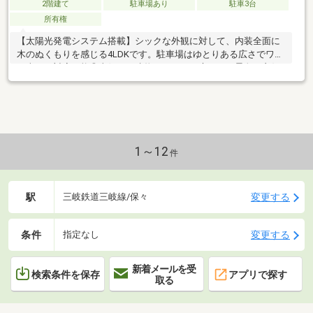
2階建て
駐車場あり
駐車3台
所有権
【太陽光発電システム搭載】シックな外観に対して、内装全面に
木のぬくもりを感じる4LDKです。駐車場はゆとりある広さでワゴ
ン車でも対応可能◎東側には建物がなく、お庭からの景色も良好
です♪
1～12
件
駅
変更する
三岐鉄道三岐線/保々
条件
変更する
指定なし
新着メールを受
検索条件を保存
アプリで探す
取る