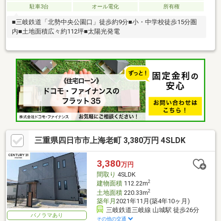
駐車3台
オール電化
所有権
■三岐鉄道「北勢中央公園口」徒歩約9分■小・中学校徒歩15分圏
内■土地面積広々約112坪■太陽光発電
三重県四日市市上海老町 3,380万円 4SLDK
3,380
万円
間取り
4SLDK
2
建物面積
112.22m
2
土地面積
220.33m
築年月
2021年11月(築4年10ヶ月)
三岐鉄道三岐線 山城駅 徒歩26分
パノラマあり
その他の交通