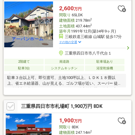
2,600
万円
間取り
6SLDK
2
建物面積
219.78m
2
土地面積
437.44m
築年月
1991年12月(築34年9ヶ月)
三岐鉄道三岐線 山城駅 徒歩17分
その他の交通
三重県四日市市八千代台１
2階建て
南道路
駐車場あり
駐車3台
システムキッチン
浴室乾燥機
駐車３台以上可、即引渡可、土地100坪以上、ＬＤＫ１８畳以
上、省エネ給湯器、山が見える、ゴルフ場が近い、スーパー 徒歩
10分以内、南向き、システムキッチン、浴室乾燥機、陽当り良
好、全居室収納、駅まで平坦、南側道路面す、閑静な住宅地、和
室、庭１０坪以上、シャワー付洗面化粧台、対面式キッチン、浴
三重県四日市市札場町 1,900万円 8DK
室１坪以上、２階建、オートバス、温水洗浄便座、浴室に窓、吹
抜け、緑豊かな住宅地、通風良好、シャッター車庫、ウォークイ
ンクローゼット、ＩＨクッキングヒーター、全室２面採光、高台
1,900
万円
に立地、テラス、食器洗乾燥機、周辺交通量少なめ、高機能トイ
間取り
8DK
レ
2
建物面積
247.14m