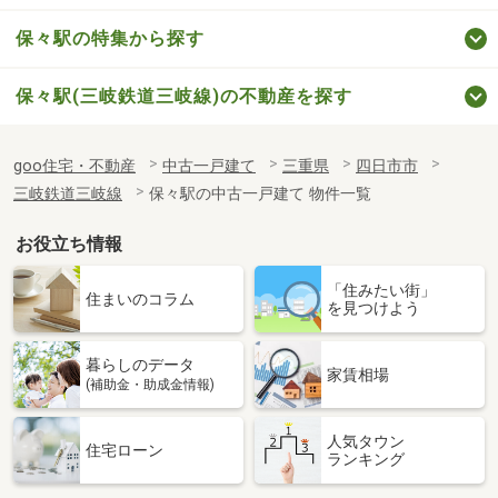
保々駅の特集から探す
保々駅(三岐鉄道三岐線)の不動産を探す
goo住宅・不動産
中古一戸建て
三重県
四日市市
三岐鉄道三岐線
保々駅の中古一戸建て 物件一覧
お役立ち情報
「住みたい街」
住まいのコラム
を見つけよう
暮らしのデータ
家賃相場
(補助金・助成金情報)
人気タウン
住宅ローン
ランキング