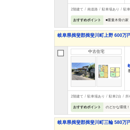
2階建て
南道路
駐車場あり
駐車
おすすめポイント
■重量木骨の家
岐阜県揖斐郡揖斐川町上野 600万円 
中古住宅
2階建て
駐車場あり
駐車2台
所
おすすめポイント
のどかな環境！
岐阜県揖斐郡揖斐川町三輪 580万円 