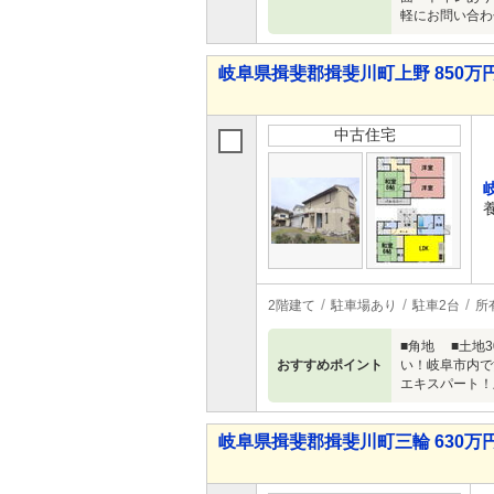
軽にお問い合わ
岐阜県揖斐郡揖斐川町上野 850万円 
中古住宅
2階建て
駐車場あり
駐車2台
所
■角地 ■土地30
おすすめポイント
い！岐阜市内で
エキスパート！
岐阜県揖斐郡揖斐川町三輪 630万円 