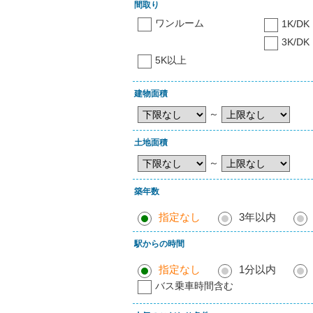
間取り
ワンルーム
1K/DK
3K/DK
5K以上
建物面積
～
土地面積
～
築年数
指定なし
3年以内
駅からの時間
指定なし
1分以内
バス乗車時間含む