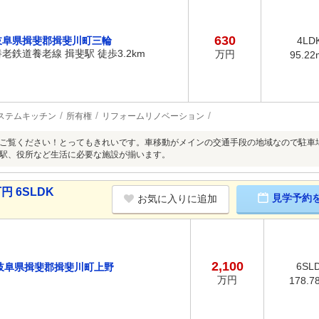
630
岐阜県揖斐郡揖斐川町三輪
4LD
養老鉄道養老線 揖斐駅 徒歩3.2km
万円
95.22
ステムキッチン
所有権
リフォームリノベーション
ご覧ください！とってもきれいです。車移動がメインの交通手段の地域なので駐車場
駅、役所など生活に必要な施設が揃います。
円 6SLDK
見学予約
お気に入りに追加
2,100
6SL
岐阜県揖斐郡揖斐川町上野
万円
178.7