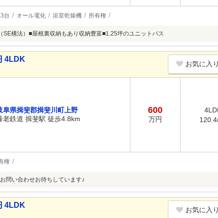
3台
オール電化
浴室乾燥機
所有権
（SE構法）■屋根裏収納もあり収納豊富■1.25坪のユニットバス
4LDK
お気に入
600
岐阜県揖斐郡揖斐川町上野
4LD
養老鉄道 揖斐駅 徒歩4.8km
万円
120.
有権
お問い合わせお待ちしています♪
4LDK
お気に入