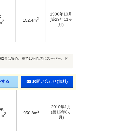
1996年10月
K
2
(築29年11ヶ
152.4m
2
m
月)
2台は安心。車で10分以内にスーパー、ド
をする
お問い合わせ(無料)
2010年1月
DK
2
(築16年8ヶ
950.8m
2
8m
月)