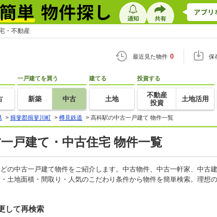
住宅・不動産
0
最近見た物件
保
一戸建てを買う
建てる
投資する
不動産
古
新築
中古
土地
土地活用
投資
県
>
揖斐郡揖斐川町
>
樽見鉄道
>
高科駅の中古一戸建て 物件一覧
古一戸建て・中古住宅 物件一覧
家などの中古一戸建て物件をご紹介します。中古物件、中古一軒家、中古
積・土地面積・間取り・人気のこだわり条件から物件を簡単検索。理想の
更して再検索