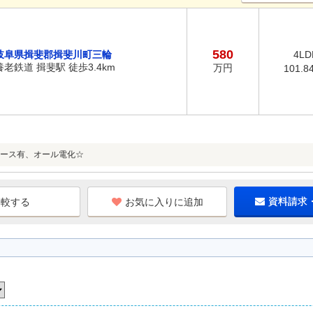
580
岐阜県揖斐郡揖斐川町三輪
4LD
養老鉄道 揖斐駅 徒歩3.4km
万円
101.8
ース有、オール電化☆
お気に入りに追加
資料請求