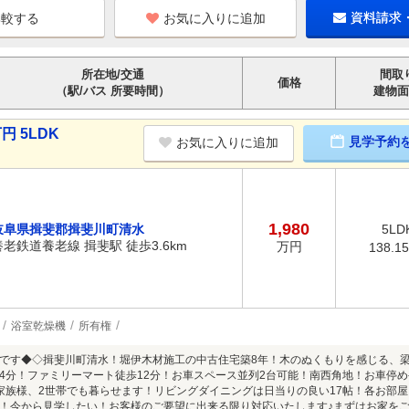
お気に入りに追加
資料請求
所在地/交通
間取
価格
（駅/バス 所要時間）
建物面
円 5LDK
見学予約
お気に入りに追加
1,980
岐阜県揖斐郡揖斐川町清水
5LD
養老鉄道養老線 揖斐駅 徒歩3.6km
万円
138.1
浴室乾燥機
所有権
です◆◇揖斐川町清水！堀伊木材施工の中古住宅築8年！木のぬくもりを感じる、梁
4分！ファミリーマート徒歩12分！お車スペース並列2台可能！南西角地！お車停め
大家族様、2世帯でも暮らせます！リビングダイニングは日当りの良い17帖！各お部
！今から見学したい！お客様のご要望に出来る限り対応いたします♪まずはお家を