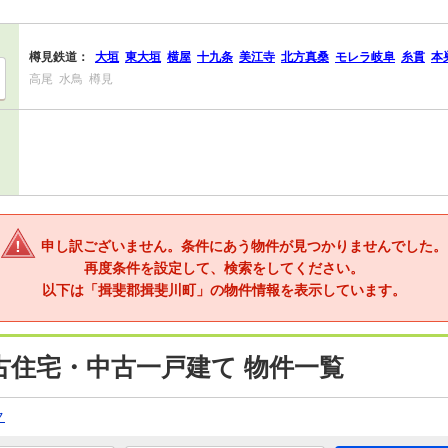
樽見鉄道：
大垣
東大垣
横屋
十九条
美江寺
北方真桑
モレラ岐阜
糸貫
本
高尾
水鳥
樽見
申し訳ございません。条件にあう物件が見つかりませんでした。
再度条件を設定して、検索をしてください。
以下は「揖斐郡揖斐川町」の物件情報を表示しています。
古住宅・中古一戸建て 物件一覧
ク