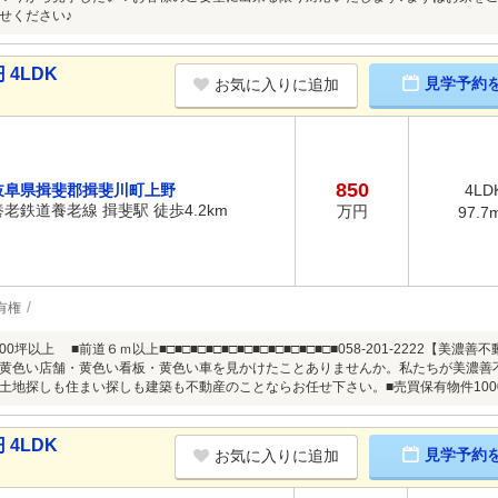
せください♪
4LDK
見学予約
お気に入りに追加
850
岐阜県揖斐郡揖斐川町上野
4LD
養老鉄道養老線 揖斐駅 徒歩4.2km
万円
97.7
有権
0坪以上 ■前道６ｍ以上■□■□■□■□■□■□■□■□■□■□■□■058-201-2222
黄色い店舗・黄色い看板・黄色い車を見かけたことありませんか。私たちが美濃善
土地探しも住まい探しも建築も不動産のことならお任せ下さい。■売買保有物件100
4LDK
見学予約
お気に入りに追加