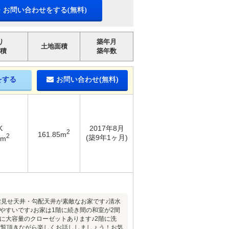
・お問い合わせをする(無料)
り
築年月
土地面積
積
築年数
をする
お問い合わせ(無料)
K
2017年8月
2
161.85m
2
(築9年1ヶ月)
5m
見せ天井・勾配天井が素敵なお家です♪清水
やすいです♪お家は1階に続き間の和室が2間
屋に大容量のクローゼットあります♪2階に洗
ご覧頂きながら楽しくお話ししましょう！お気