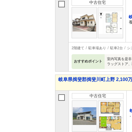
中古住宅
2階建て
駐車場あり
駐車2台
シ
室内写真を是非
おすすめポイント
ラッグストア、
岐阜県揖斐郡揖斐川町上野 2,100万
中古住宅
-