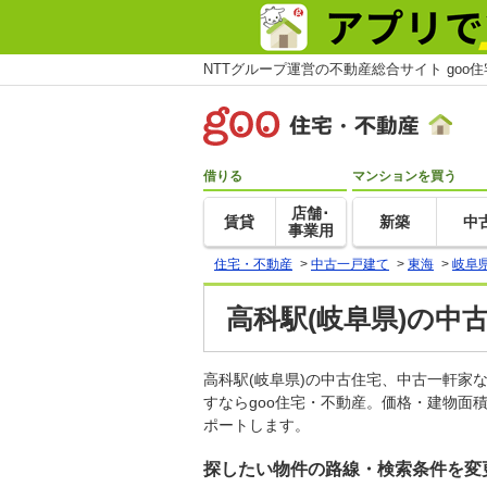
NTTグループ運営の不動産総合サイト goo
借りる
マンションを買う
店舗･
賃貸
新築
中
事業用
住宅・不動産
>
中古一戸建て
>
東海
>
岐阜
高科駅(岐阜県)の中
高科駅(岐阜県)の中古住宅、中古一軒
すならgoo住宅・不動産。価格・建物面
ポートします。
探したい物件の路線・検索条件を変