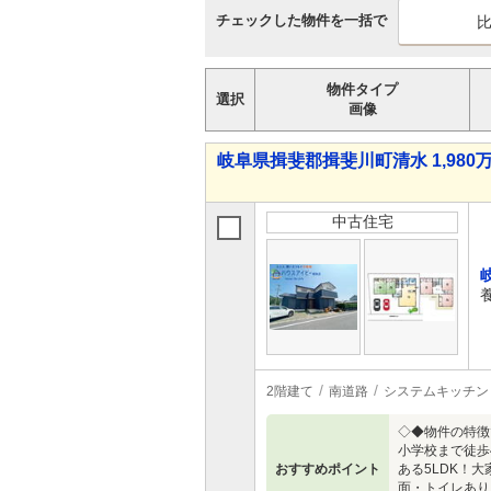
チェックした物件を一括で
物件タイプ
選択
画像
岐阜県揖斐郡揖斐川町清水 1,980万
中古住宅
2階建て
南道路
システムキッチン
◇◆物件の特徴
小学校まで徒歩
おすすめポイント
ある5LDK！
面・トイレあり