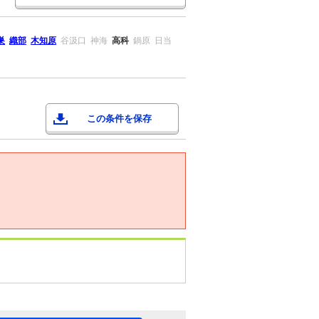
巣
織部
木知原
谷汲口
神海
高科
鍋原
日当
この条件を保存