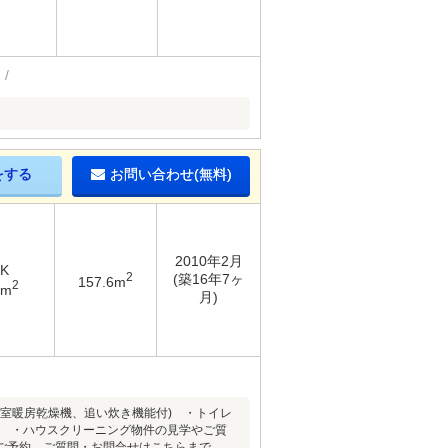
をする
お問い合わせ(無料)
2010年2月
DK
2
(築16年7ヶ
157.6m
2
9m
月)
浴室暖房乾燥機、追い炊き機能付) ・トイレ
換 ・ハウスクリーニング物件の見学やご質
ご予約、ご質問・お問合せはこちらまで