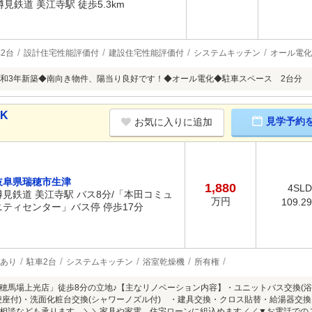
樽見鉄道 美江寺駅 徒歩5.3km
2台
設計住宅性能評価付
建設住宅性能評価付
システムキッチン
オール電化
和3年新築◆南向き物件、陽当り良好です！◆オール電化◆駐車スペース 2台分
DK
見学予約
お気に入りに追加
岐阜県瑞穂市生津
1,880
4SL
樽見鉄道 美江寺駅 バス8分/「本田コミュ
万円
109.2
ニティセンター」バス停 停歩17分
あり
駐車2台
システムキッチン
浴室乾燥機
所有権
穂馬場上光店」徒歩8分の立地♪【主なリノベーション内容】・ユニットバス交換(
便座付)・洗面化粧台交換(シャワーノズル付) ・建具交換・クロス貼替・給湯器交
相談なども承ります。＼＼家具や家電、住宅ローンに組込めます／／▼お電話での