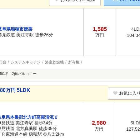
1,585
岐阜県瑞穂市唐栗
4LD
樽見鉄道 美江寺駅 徒歩26分
万円
104.3
3台
システムキッチン
浴室乾燥機
所有権
50坪 2面バルコニー
0万円 5LDK
お気に入
岐阜県本巣郡北方町高屋清流６
2,980
樽見鉄道 美江寺駅 徒歩34分
5LD
樽見鉄道 北方真桑駅 徒歩35分
万円
127.5
ＪＲ東海道本線 穂積駅 徒歩3.2km