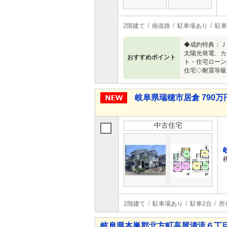
2階建て
南道路
駐車場あり
駐車
◆成約特典：Ｊ
太陽光発電、カ
おすすめポイント
ト・住宅ローン
住宅◇耐震等級
岐阜県瑞穂市居倉 790万円
中古住宅
2階建て
駐車場あり
駐車2台
所
岐阜県本巣郡北方町高屋清流６丁目 2,