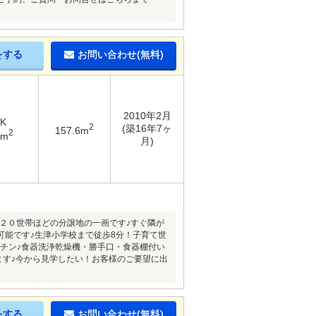
をする
お問い合わせ(無料)
2010年2月
DK
2
(築16年7ヶ
157.6m
2
9m
月)
１２０世帯ほどの分譲地の一画です♪すぐ隣が
可能です♪生津小学校まで徒歩8分！子育て世
ッチン♪食器洗浄乾燥機・勝手口・食器棚付い
ます♪今から見学したい！お客様のご要望に出
をする
お問い合わせ(無料)