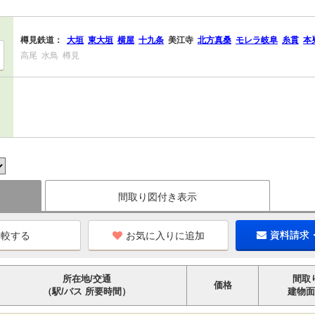
樽見鉄道：
大垣
東大垣
横屋
十九条
美江寺
北方真桑
モレラ岐阜
糸貫
本
高尾
水鳥
樽見
間取り図付き表示
お気に入りに追加
資料請求
所在地/交通
間取
価格
（駅/バス 所要時間）
建物面