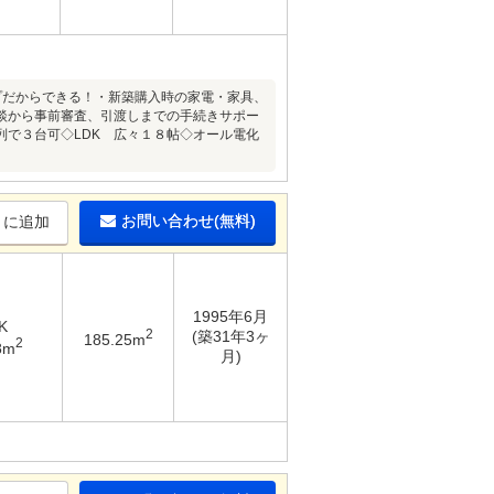
ープだからできる！・新築購入時の家電・家具、
談から事前審査、引渡しまでの手続きサポー
で３台可◇LDK 広々１８帖◇オール電化
お問い合わせ(無料)
りに追加
1995年6月
K
2
(築31年3ヶ
185.25m
2
8m
月)