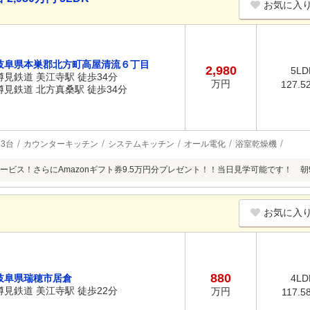
お気に入
岐阜県本巣郡北方町高屋清流６丁目
2,980
5LD
樽見鉄道 美江寺駅 徒歩34分
万円
127.5
樽見鉄道 北方真桑駅 徒歩34分
3台
カウンターキッチン
システムキッチン
オール電化
浴室乾燥機
ービス！さらにAmazonギフト券9.5万円分プレゼント！！当日見学可能です！ 朝
お気に入
880
岐阜県瑞穂市居倉
4LD
樽見鉄道 美江寺駅 徒歩22分
万円
117.5