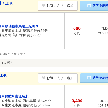
7LDK
見学予約
お気に入りに追加
岐阜県瑞穂市馬場上光町３
660
7LD
ＪＲ東海道本線 穂積駅 徒歩24分
万円
260.3
樽見鉄道 美江寺駅 徒歩36分
駐車2台
所有権
築（未登記）
LDK
見学予約
お気に入りに追加
岐阜県岐阜市江崎北
3,490
ＪＲ東海道本線 西岐阜駅 徒歩24分
3SL
ＪＲ東海道本線 穂積駅 徒歩3.6km
万円
106.1