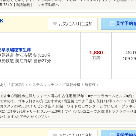
-35-7549【通話無料】ニッカ不動産へ！
DK
見学予約
お気に入りに追加
岐阜県瑞穂市生津
1,880
4SL
樽見鉄道 美江寺駅 徒歩28分
万円
109.2
樽見鉄道 美江寺駅 徒歩27分
あり
駐車2台
システムキッチン
浴室乾燥機
所有権
です◆◇瑞穂市生津リフォーム済み中古住宅築15年！■オークラホームヒルズ■約
ですので、ゴルフ好きの方におすすめ♪南道路につき日当り良好♪お車スペース２台
おススメの4SLDK！リビング広々18帖！ワイドなカウンターと付いたオープンキ
階には洋室3部屋＋サービスルーム3帖！ワイドバルコニーでお洗濯もラクラク干せ
たします♪お問合わせください
K
見学予約
お気に入りに追加