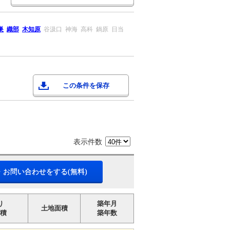
巣
織部
木知原
谷汲口
神海
高科
鍋原
日当
この条件を保存
表示件数
・お問い合わせをする(無料)
り
築年月
土地面積
積
築年数