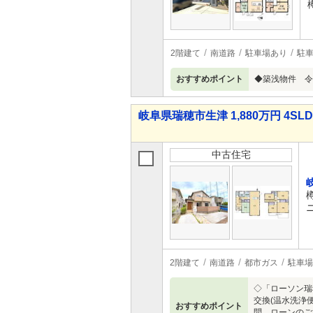
2階建て
南道路
駐車場あり
駐車
おすすめポイント
◆築浅物件 令
岐阜県瑞穂市生津 1,880万円 4SL
中古住宅
2階建て
南道路
都市ガス
駐車場
◇「ローソン瑞
交換(温水洗浄
おすすめポイント
問、ローンのご