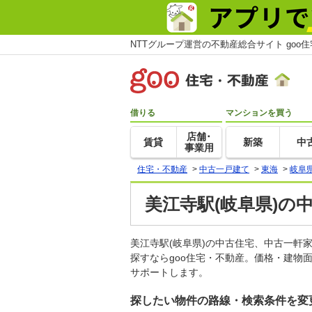
NTTグループ運営の不動産総合サイト goo
借りる
マンションを買う
店舗･
賃貸
新築
中
事業用
住宅・不動産
>
中古一戸建て
>
東海
>
岐阜
美江寺駅(岐阜県)の
美江寺駅(岐阜県)の中古住宅、中古一
探すならgoo住宅・不動産。価格・建物
サポートします。
探したい物件の路線・検索条件を変