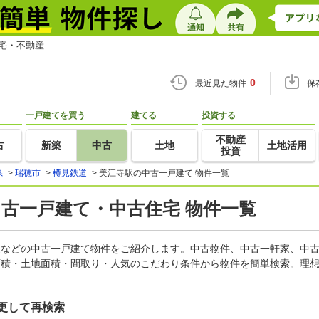
住宅・不動産
0
最近見た物件
保
一戸建てを買う
建てる
投資する
不動産
古
新築
中古
土地
土地活用
投資
県
>
瑞穂市
>
樽見鉄道
>
美江寺駅の中古一戸建て 物件一覧
中古一戸建て・中古住宅 物件一覧
軒家などの中古一戸建て物件をご紹介します。中古物件、中古一軒家、中
面積・土地面積・間取り・人気のこだわり条件から物件を簡単検索。理想
更して再検索