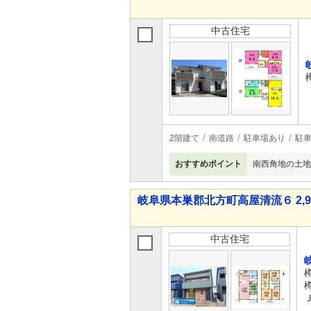
中古住宅
2階建て
南道路
駐車場あり
駐車
おすすめポイント
南西角地の土地
岐阜県本巣郡北方町高屋清流６ 2,98
中古住宅