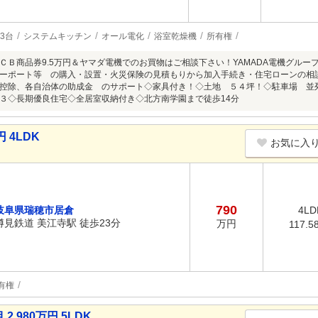
3台
システムキッチン
オール電化
浴室乾燥機
所有権
ＣＢ商品券9.5万円＆ヤマダ電機でのお買物はご相談下さい！YAMADA電機グル
ーポート等 の購入・設置・火災保険の見積もりから加入手続き・住宅ローンの相
控除、各自治体の助成金 のサポート◇家具付き！◇土地 ５４坪！◇駐車場 並列
３◇長期優良住宅◇全居室収納付き◇北方南学園まで徒歩14分
 4LDK
お気に入
790
岐阜県瑞穂市居倉
4LD
樽見鉄道 美江寺駅 徒歩23分
万円
117.5
有権
980万円 5LDK