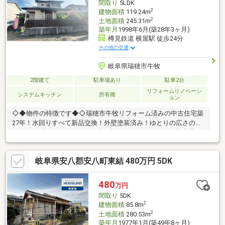
間取り
5LDK
2
建物面積
119.24m
2
土地面積
245.31m
築年月
1998年6月(築28年3ヶ月)
樽見鉄道 横屋駅 徒歩24分
その他の交通
岐阜県瑞穂市牛牧
2階建て
駐車場あり
駐車2台
リフォームリノベーシ
システムキッチン
所有権
ョン
◇◆物件の特徴です◆◇瑞穂市牛牧リフォーム済みの中古住宅築
27年！水回りすべて新品交換！外壁塗装済み！ゆとりの広さの
5LDK！お車スペースは縦列2台可能！カーポート付きの駐車場！
南側にお庭スペースあり♪敷地約70坪あります♪牛牧小学校まで徒
歩7分！お子様を安心して通わせる距離です♪食器洗浄乾燥機のつ
岐阜県安八郡安八町東結 480万円 5DK
いた使い勝手の良いシステムキッチン♪勝手口もあります♪6帖の
続き間の和室＋縁側！2階に洋室3部屋！トイレもあります♪お家
探しの第一歩！まずはご見学から始めてみませんか♪住宅ローン
480
万円
月々のご返済4万円台！家賃と比較してみてください♪住宅ローン
間取り
5DK
のご相談はハウスアイビー！
2
建物面積
85.8m
2
土地面積
280.53m
築年月
1977年1月(築49年8ヶ月)