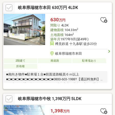
岐阜県瑞穂市本田 630万円 4LDK
630
万円
間取り
4LDK
2
建物面積
104.33m
2
土地面積
164m
築年月
1977年9月(築49年)
樽見鉄道 十九条駅 徒歩23分
岐阜県瑞穂市本田
2階建て
南道路
駐車場あり
所有権
■南向き物件■駐車場１台■前面道路幅員６ｍ以上
■□■□■□■□■□■□■□■□■□■□■□■0800-603-1988?【通話料無料】へ
お気軽にお問い合わせください！岐阜市内で黄色い店舗・黄色い
看板・黄色い車を見かけたことありませんか。私たちが美濃善不
動産です！岐阜を知っている岐阜の不動産エキスパート！土地探
岐阜県瑞穂市牛牧 1,398万円 5LDK
しも住まい探しも建築も不動産のことならお任せ下さい。■売買
保有物件1000件以上！
1,398
万円