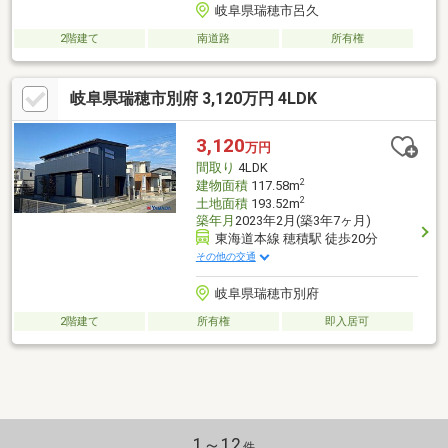
岐阜県瑞穂市呂久
2階建て
南道路
所有権
岐阜県瑞穂市別府 3,120万円 4LDK
3,120
万円
間取り
4LDK
2
建物面積
117.58m
2
土地面積
193.52m
築年月
2023年2月(築3年7ヶ月)
東海道本線 穂積駅 徒歩20分
その他の交通
岐阜県瑞穂市別府
2階建て
所有権
即入居可
1～12
件