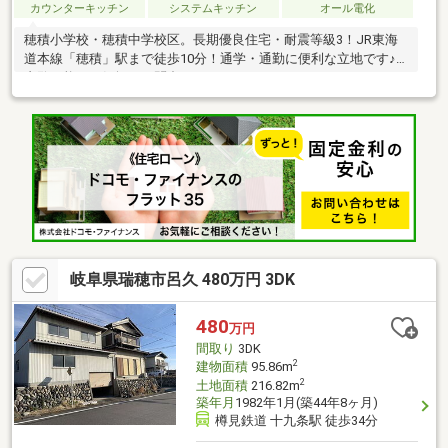
カウンターキッチン
システムキッチン
オール電化
穂積小学校・穂積中学校区。長期優良住宅・耐震等級3！JR東海
道本線「穂積」駅まで徒歩10分！通学・通勤に便利な立地です♪
内覧可能！お気軽にお問合せください！
岐阜県瑞穂市呂久 480万円 3DK
480
万円
間取り
3DK
2
建物面積
95.86m
2
土地面積
216.82m
築年月
1982年1月(築44年8ヶ月)
樽見鉄道 十九条駅 徒歩34分