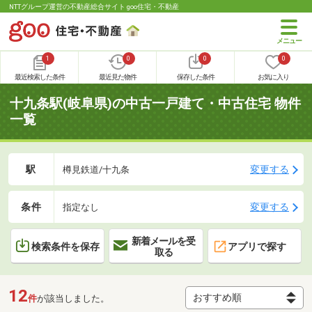
NTTグループ運営の不動産総合サイト goo住宅・不動産
1
0
0
0
最近検索した条件
最近見た物件
保存した条件
お気に入り
十九条駅(岐阜県)の中古一戸建て・中古住宅 物件
一覧
駅
変更する
樽見鉄道/十九条
条件
変更する
指定なし
新着メールを受
検索条件を保存
アプリで探す
取る
12
件
が該当しました。