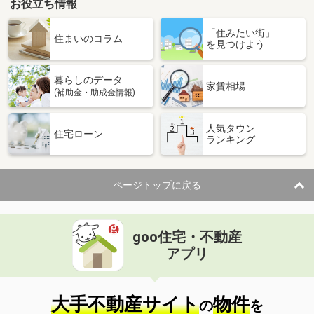
お役立ち情報
「住みたい街」
住まいのコラム
を見つけよう
暮らしのデータ
家賃相場
(補助金・助成金情報)
人気タウン
住宅ローン
ランキング
ページトップに戻る
goo住宅・不動産
アプリ
大手不動産サイト
物件
の
を