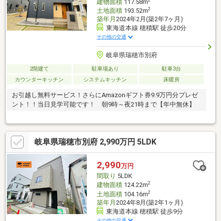
建物面積
117.58m
2
土地面積
193.52m
築年月
2024年2月(築2年7ヶ月)
東海道本線 穂積駅 徒歩20分
その他の交通
岐阜県瑞穂市別府
2階建て
駐車場あり
駐車3台
カウンターキッチン
システムキッチン
床暖房
お引越し無料サービス！さらにAmazonギフト券9.9万円分プレゼ
ント！！当日見学可能です！ 朝9時～夜21時まで【年中無休】
岐阜県瑞穂市別府 2,990万円 5LDK
2,990
万円
間取り
5LDK
2
建物面積
124.22m
2
土地面積
104.16m
築年月
2024年8月(築2年1ヶ月)
東海道本線 穂積駅 徒歩9分
その他の交通