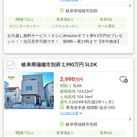
岐阜県瑞穂市別府
3階建て以上
駐車場あり
駐車3台
カウンターキッチン
システムキッチン
オール電化
お引越し無料サービス！さらにAmazonギフト券9.5万円分プレゼ
ント！！当日見学可能です！ 朝9時～夜21時まで【年中無休】
岐阜県瑞穂市別府 2,990万円 5LDK
2,990
万円
間取り
5LDK
2
建物面積
124.22m
2
土地面積
104.16m
築年月
2024年8月(築2年1ヶ月)
東海道本線 穂積駅 徒歩10分
その他の交通
岐阜県瑞穂市別府
3階建て以上
駐車場あり
駐車2台