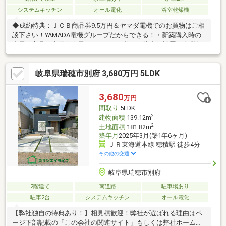
システムキッチン
オール電化
浴室乾燥機
◆成約特典：ＪＣＢ商品券9.5万円＆ヤマダ電機でのお買物はご相
談下さい！YAMADA電機グループだからできる！・新築購入時の
家電・家具、太陽光発電、カーポート等 の購入・設置・火災保
険の見積もりから加入手続き・住宅ローンの相談から事前審査、
引渡しまでの手続きサポート・住宅ローン控除、各自治体の助成
岐阜県瑞穂市別府 3,680万円 5LDK
金 のサポート◇3階建ての５LDK◇リビングエアコン付き◇駐
車場 2台可◇LDK 広々18帖◇オール電化住宅◇耐震等級３◇
長期優良住宅◇階段下収納・シューズインクローゼット付き◇穂
3,680
万円
積小学校まで徒歩14分◇JR穂積駅まで徒歩9分
間取り
5LDK
2
建物面積
139.12m
2
土地面積
181.82m
築年月
2025年3月(築1年6ヶ月)
ＪＲ東海道本線 穂積駅 徒歩4分
その他の交通
岐阜県瑞穂市別府
2階建て
南道路
駐車場あり
駐車2台
システムキッチン
オール電化
【弊社独自の特典あり！】相見積歓迎！弊社が選ばれる理由はペ
ージ下部記載の「この会社の関連サイト」もしくは弊社ホームペ