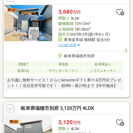
みの相見積歓迎！【弊社の新築戸建ご成約特典】購入時の弊社サ
ービスについては「弊社ホームページ」をご覧ください。安い買
3,680
万円
い物でないので、安心が重要！20年以上の経験・販売実績500棟
間取り
5LDK
以上のベテランのみが対応！
2
建物面積
139.12m
2
土地面積
181.82m
築年月
2025年3月(築1年6ヶ月)
東海道本線 穂積駅 徒歩5分
その他の交通
岐阜県瑞穂市別府
2階建て
南道路
駐車場あり
駐車2台
カウンターキッチン
システムキッチン
お引越し無料サービス！さらにAmazonギフト券11.6万円分プレゼ
ント！！当日見学可能です！ 朝9時～夜21時まで【年中無休】
岐阜県瑞穂市別府 3,120万円 4LDK
3,120
万円
間取り
4LDK
2