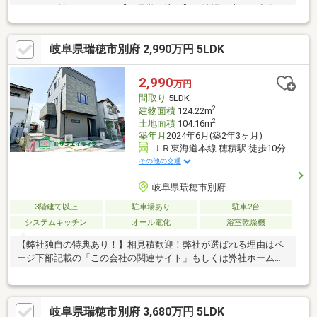
ージをご確認ください。【ご見学の流れ】ご希望日時をご連絡下
さい。今日・明日見学したい！急なご見学もできる限り対応させ
て頂きます。「通話料無料」0120-268-173【個別不動産相談会】
岐阜県瑞穂市別府 2,990万円 5LDK
本社にて開催中！ご予約はお電話にて承ります。※他社で見学済
みの相見積歓迎！【弊社の新築戸建ご成約特典】購入時の弊社サ
ービスについては「弊社ホームページ」をご覧ください。安い買
2,990
万円
い物でないので、安心が重要！20年以上の経験・販売実績500棟
間取り
5LDK
以上のベテランのみが対応！
2
建物面積
124.22m
2
土地面積
104.16m
築年月
2024年6月(築2年3ヶ月)
ＪＲ東海道本線 穂積駅 徒歩10分
その他の交通
岐阜県瑞穂市別府
3階建て以上
駐車場あり
駐車2台
システムキッチン
オール電化
浴室乾燥機
【弊社独自の特典あり！】相見積歓迎！弊社が選ばれる理由はペ
ージ下部記載の「この会社の関連サイト」もしくは弊社ホームペ
ージをご確認ください。【ご見学の流れ】ご希望日時をご連絡下
さい。今日・明日見学したい！急なご見学もできる限り対応させ
て頂きます。「通話料無料」0120-268-173【個別不動産相談会】
岐阜県瑞穂市別府 3,680万円 5LDK
本社にて開催中！ご予約はお電話にて承ります。※他社で見学済