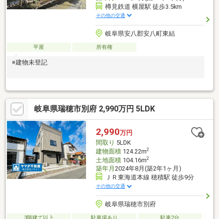
樽見鉄道 横屋駅 徒歩3.5km
その他の交通
岐阜県安八郡安八町東結
平屋
所有権
※建物未登記
岐阜県瑞穂市別府 2,990万円 5LDK
2,990
万円
間取り
5LDK
2
建物面積
124.22m
2
土地面積
104.16m
築年月
2024年8月(築2年1ヶ月)
ＪＲ東海道本線 穂積駅 徒歩9分
その他の交通
岐阜県瑞穂市別府
3階建て以上
駐車場あり
駐車2台