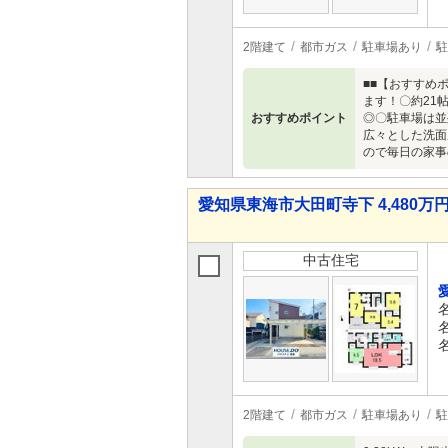
2階建て
都市ガス
駐車場あり
駐
■■【おすすめ
ます！〇約21
おすすめポイント
◎〇駐車場は並
広々とした洗面
ので毎日の家事
愛知県東海市大田町寺下 4,480万円 
中古住宅
2階建て
都市ガス
駐車場あり
駐