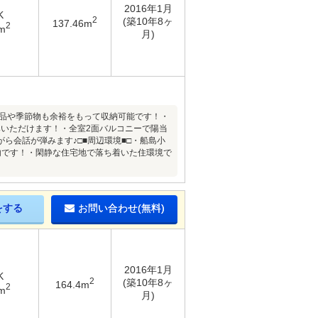
2016年1月
K
2
(築10年8ヶ
137.46m
2
m
月)
用品や季節物も余裕をもって収納可能です！・
いただけます！・全室2面バルコニーで陽当
ら会話が弾みます♪□■周辺環境■□・船島小
内です！・閑静な住宅地で落ち着いた住環境で
をする
お問い合わせ(無料)
2016年1月
K
2
(築10年8ヶ
164.4m
2
m
月)