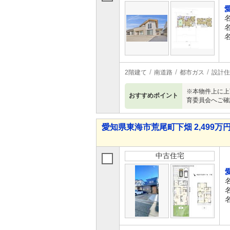
2階建て
南道路
都市ガス
設計住
※本物件上に上
おすすめポイント
育委員会へご確
愛知県東海市荒尾町下畑 2,499万円 
中古住宅