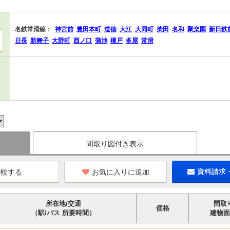
名鉄常滑線：
神宮前
豊田本町
道徳
大江
大同町
柴田
名和
聚楽園
新日鉄
日長
新舞子
大野町
西ノ口
蒲池
榎戸
多屋
常滑
間取り図付き表示
お気に入りに追加
資料請求
所在地/交通
間取
価格
（駅/バス 所要時間）
建物面