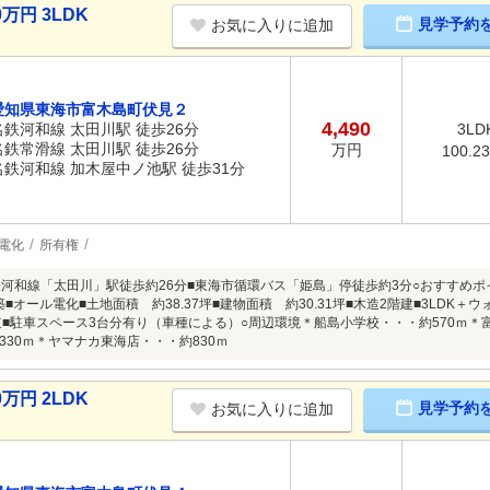
万円 3LDK
見学予約
お気に入りに追加
愛知県東海市富木島町伏見２
4,490
名鉄河和線 太田川駅 徒歩26分
3LD
名鉄常滑線 太田川駅 徒歩26分
万円
100.2
名鉄河和線 加木屋中ノ池駅 徒歩31分
電化
所有権
鉄河和線「太田川」駅徒歩約26分■東海市循環バス「姫島」停徒歩約3分○おすすめポ
建築■オール電化■土地面積 約38.37坪■建物面積 約30.31坪■木造2階建■3LDK
接道■駐車スペース3台分有り（車種による）○周辺環境＊船島小学校・・・約570ｍ＊
330ｍ＊ヤマナカ東海店・・・約830ｍ
万円 2LDK
見学予約
お気に入りに追加