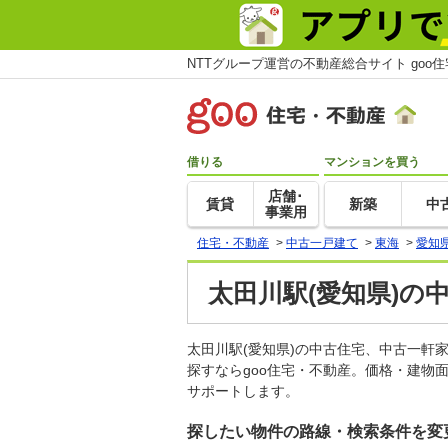
NTTグループ運営の不動産総合サイト goo
借りる
マンションを買う
店舗･
賃貸
新築
中
事業用
住宅・不動産
>
中古一戸建て
>
東海
>
愛知
太田川駅(愛知県)の
太田川駅(愛知県)の中古住宅、中古一
探すならgoo住宅・不動産。価格・建物
サポートします。
探したい物件の路線・検索条件を変