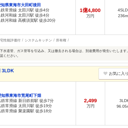
愛知県東海市大田町後田
1億4,800
名鉄常滑線 太田川駅 徒歩4分
4SLD
名鉄河和線 太田川駅 徒歩4分
236
万円
名鉄河和線 高横須賀駅 徒歩20分
宅性能評価付
システムキッチン
所有権
下水道管、ガス管等を引込み、又は撤去される場合は、別途費用が発生いたします
認ください。
3LDK
お気に入
愛知県東海市荒尾町下畑
2,499
名鉄常滑線 新日鉄前駅 徒歩7分
3LD
名鉄常滑線 太田川駅 徒歩19分
万円
96.05
名鉄常滑線 聚楽園駅 徒歩18分