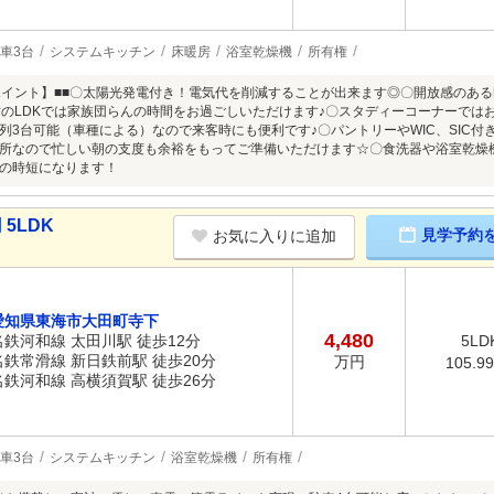
車3台
システムキッチン
床暖房
浴室乾燥機
所有権
ポイント】■■〇太陽光発電付き！電気代を削減することが出来ます◎〇開放感のあ
帖のLDKでは家族団らんの時間をお過ごしいただけます♪〇スタディーコーナーでは
列3台可能（車種による）なので来客時にも便利です♪〇パントリーやWIC、SIC
所なので忙しい朝の支度も余裕をもってご準備いただけます☆〇食洗器や浴室乾燥
の時短になります！
5LDK
見学予約
お気に入りに追加
愛知県東海市大田町寺下
4,480
名鉄河和線 太田川駅 徒歩12分
5LD
名鉄常滑線 新日鉄前駅 徒歩20分
万円
105.9
名鉄河和線 高横須賀駅 徒歩26分
車3台
システムキッチン
浴室乾燥機
所有権