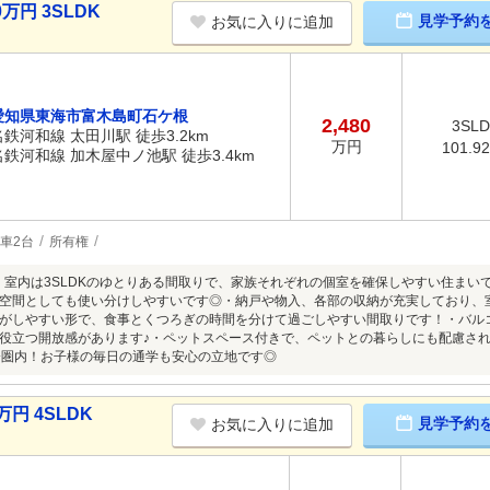
万円 3SLDK
見学予約
お気に入りに追加
愛知県東海市富木島町石ケ根
2,480
3SL
名鉄河和線 太田川駅 徒歩3.2km
万円
101.9
名鉄河和線 加木屋中ノ池駅 徒歩3.4km
車2台
所有権
■・室内は3SLDKのゆとりある間取りで、家族それぞれの個室を確保しやすい住ま
空間としても使い分けしやすいです◎・納戸や物入、各部の収納が充実しており、
置がしやすい形で、食事とくつろぎの時間を分けて過ごしやすい間取りです！・バル
役立つ開放感があります♪・ペットスペース付きで、ペットとの暮らしにも配慮され
分圏内！お子様の毎日の通学も安心の立地です◎
円 4SLDK
見学予約
お気に入りに追加