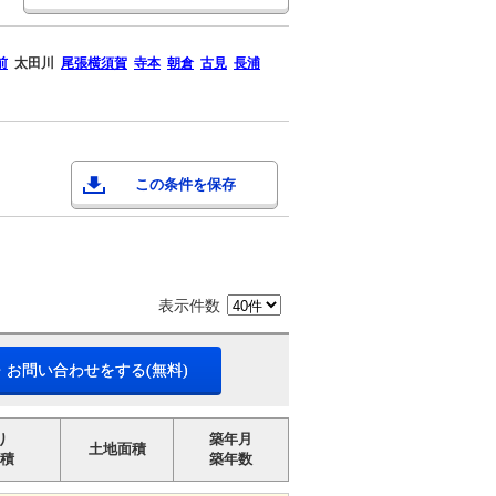
前
太田川
尾張横須賀
寺本
朝倉
古見
長浦
この条件を保存
表示件数
・お問い合わせをする(無料)
り
築年月
土地面積
積
築年数