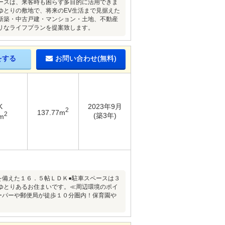
ペースは、来客時も困らず多目的に活用できま
ゆとりの敷地で、将来のEV生活まで見据えた
新築・中古戸建・マンション・土地、不動産
リなライフプランを提案致します。
をする
お問い合わせ(無料)
K
2023年9月
2
137.77m
2
(築3年)
m
を備えた１６．５帖ＬＤＫ●駐車スペースは３
ゆとりあるお住まいです。≪周辺環境のポイ
ーパーや郵便局が徒歩１０分圏内！保育園や