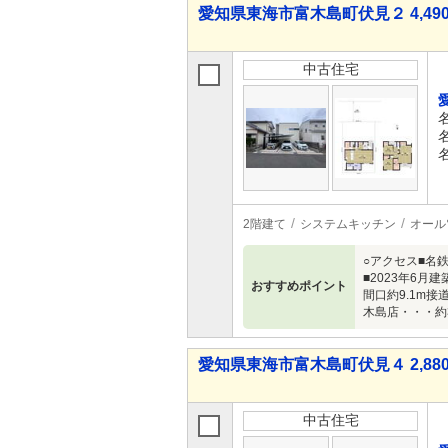
愛知県東海市富木島町伏見２ 4,490
中古住宅
2階建て
システムキッチン
オール
○アクセス■名
■2023年6月
おすすめポイント
間口約9.1m
木島店・・・約
愛知県東海市富木島町伏見４ 2,880
中古住宅