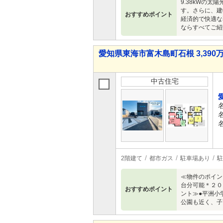
9.38kWの
す。さらに、建
おすすめポイント
経済的で快適な
ならすべてご紹
愛知県東海市富木島町石根 3,390万
中古住宅
2階建て
都市ガス
駐車場あり
駐
≪物件のポイン
台分可能＊２０
おすすめポイント
ント≫●平洲小
公園も近く、子