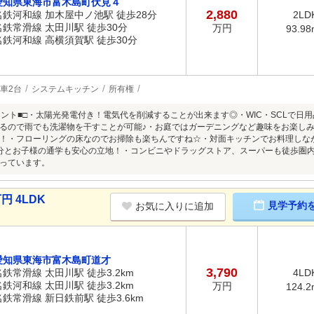
愛知県東海市富木島町伏見４
2,880
名鉄河和線 加木屋中ノ池駅 徒歩28分
2LD
名鉄常滑線 太田川駅 徒歩30分
万円
93.98
名鉄河和線 高横須賀駅 徒歩30分
車2台
システムキッチン
所有権
イント■□・太陽光発電付き！電気代を削減することが出来ます◎・WIC・SCLで日
るので雨でも洗濯物を干すことが可能♪・お庭ではガーデニングなど趣味をお楽しみ
！・フローリングの床なのでお掃除も楽ちんですね☆・対面キッチンでお料理しなが
分とお子様の通学も安心の立地！・コンビニやドラッグストア、スーパーも徒歩圏
っています。
円 4LDK
見学予約
お気に入りに追加
愛知県東海市富木島町道才
3,790
名鉄常滑線 太田川駅 徒歩3.2km
4LD
名鉄河和線 太田川駅 徒歩3.2km
万円
124.2
名鉄常滑線 新日鉄前駅 徒歩3.6km