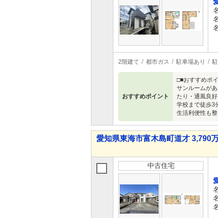
2階建て
都市ガス
駐車場あり
駐
□■おすすめポ
サンルームがあ
おすすめポイント
たり・通風良好
学校まで徒歩3
生活利便性も整
愛知県東海市富木島町道才 3,790万
中古住宅