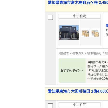
愛知県東海市富木島町石ケ根 2,480
中古住宅
2階建て
都市ガス
駐車場あり
駐
.■物件の魅力
在宅ワーク用の
おすすめポイント
LDKは家具配
り込む暮らしに
中学校徒歩10
愛知県東海市大田町後田 1億4,800万
中古住宅