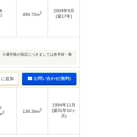
K
2009年9月
2
494.72m
2
(築17年)
m
。※通学路の指定につきましては各学校・教
お問い合わせ(無料)
りに追加
1994年11月
K
2
(築31年10ヶ
138.26m
2
m
月)