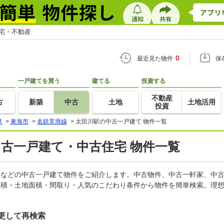
住宅・不動産
0
最近見た物件
保
一戸建てを買う
建てる
投資する
不動産
古
新築
中古
土地
土地活用
投資
県
>
東海市
>
名鉄常滑線
>
太田川駅の中古一戸建て 物件一覧
中古一戸建て・中古住宅 物件一覧
軒家などの中古一戸建て物件をご紹介します。中古物件、中古一軒家、中
面積・土地面積・間取り・人気のこだわり条件から物件を簡単検索。理想
更して再検索