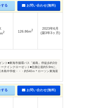
をする
お問い合わせ(無料)
K
2023年6月
2
126.86m
2
(築3年3ヶ月)
3m
イント■東海市循環バス「姫島」停徒歩約3分
＋ウォークインクローゼット■北側公道約5.9mに、
富木島中学校・・・約540ｍ＊ローソン東海富
をする
お問い合わせ(無料)