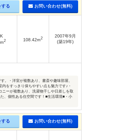
をする
お問い合わせ(無料)
DK
2007年9月
2
108.42m
2
(築19年)
2m
いです。・洋室が複数あり、書斎や趣味部屋、
室内をすっきり保ちやすい点も魅力です♪・
コニーが複数あり、洗濯物干しや日差しを取
た、個性ある住空間です！■生活環境■・小
をする
お問い合わせ(無料)