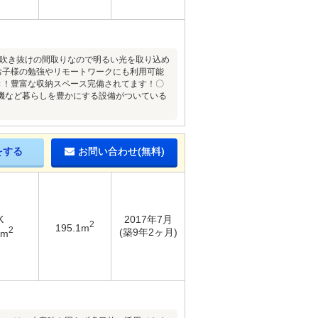
る吹き抜けの間取りなので明るい光を取り込め
お子様の勉強やリモートワークにも利用可能
付き！豊富な収納スペース完備されてます！〇
機など暮らしを豊かにする設備がついている
をする
お問い合わせ(無料)
K
2017年7月
2
195.1m
2
(築9年2ヶ月)
9m