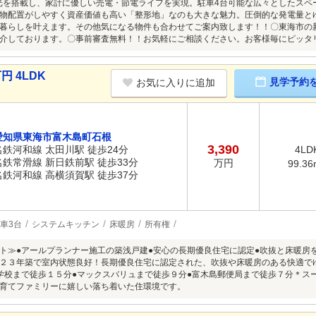
太陽光を搭載し、家計に優しい売電・節電ライフを実現。駐車4台可能な広々としたス
物配置がしやすく資産価値も高い「整形地」なのも大きな魅力。圧倒的な発電量と
暮らしを叶えます。その他気になる物件も合わせてご案内致します！！〇東海市の
介しております。〇事前審査無料！！お気軽にご相談ください。お客様毎にピッタ
円 4LDK
見学予約
お気に入りに追加
愛知県東海市富木島町石根
3,390
名鉄河和線 太田川駅 徒歩24分
4LD
名鉄常滑線 新日鉄前駅 徒歩33分
万円
99.36
名鉄河和線 高横須賀駅 徒歩37分
車3台
システムキッチン
床暖房
所有権
ト≫●アールプランナー施工の築浅戸建●安心の長期優良住宅に認定●吹抜と床暖房
２３年築で室内状態良好！長期優良住宅に認定された、吹抜や床暖房のある快適で
学校まで徒歩１５分●マックスバリュまで徒歩９分●富木島郵便局まで徒歩７分＊ス
育てファミリーに嬉しい落ち着いた住環境です。