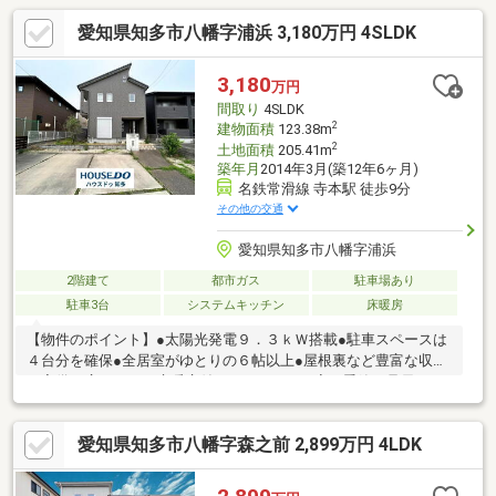
愛知県知多市八幡字浦浜 3,180万円 4SLDK
3,180
万円
間取り
4SLDK
2
建物面積
123.38m
2
土地面積
205.41m
築年月
2014年3月(築12年6ヶ月)
名鉄常滑線 寺本駅 徒歩9分
その他の交通
愛知県知多市八幡字浦浜
2階建て
都市ガス
駐車場あり
駐車3台
システムキッチン
床暖房
【物件のポイント】●太陽光発電９．３ｋＷ搭載●駐車スペースは
４台分を確保●全居室がゆとりの６帖以上●屋根裏など豊富な収納
を完備＊広々とした床暖房付きのＬＤＫで、寒い季節も足元から
暖かく快適に過ごせます。【周辺環境のポイント】●名鉄常滑線
寺本駅まで徒歩９分●コンビニまで徒歩約２分で便利●閑静な住宅
愛知県知多市八幡字森之前 2,899万円 4LDK
街で陽当り良好＊駅やコンビニが近く、閑静な住宅街で落ち着い
た暮らしが叶う快適な住環境です。