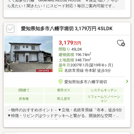
＼＼知多市八幡 GRAFARE REUSE HOUSE ☆限定1邸／／今か
ら見たい！聞きたい！にスピード対応！毎日ご案内可能です
♪(^^)ゞ-☆彡【充実】 敷地105坪、リフォーム済、LDK25帖、納
戸、小屋裏収納、ウッドデッキ＝＝＝＝＝＝＝＝＝＝＝＝＝＝＝
＝＝＊八幡小学校：1200m(徒歩約15分)＊八幡中学校：1300m(徒
愛知県知多市八幡字堀切 3,179万円 4SLDK
歩約17分)＊名鉄常滑線「寺本」駅徒歩約5分！＝＝＝＝＝＝＝＝
＝＝＝＝＝＝＝＝＝●●自己資金0円でも大丈夫！●●＊水曜日も休
まず営業！＊ファイナンシャルプランナー常駐店！＊資金計画で
3,179
万円
ご不安な方もご気軽にご相談ください！＊未公開物件も多数ご用
間取り
4SLDK
意！
2
建物面積
196.74m
2
土地面積
348.73m
築年月
2007年1月(築19年8ヶ月)
名鉄常滑線 寺本駅 徒歩5分
愛知県知多市八幡字堀切
2階建て
都市ガス
システムキッチン
リフォームリノベーシ
所有権
即入居可
ョン
－物件のおすすめポイント－▼立地・名鉄常滑線「寺本」徒歩5分
▼特徴・リビングはウッドデッキへと繋がる、開放的な空間・キ
ッチンはカップボード・勝手口有・リビングスルー設計・和室は2
間続き、南側和室は床の間・広縁付・東側洋室は間仕切り設置も
検討可(別途要費用)・駐車3台可(車種による)▼2025年10月内外装