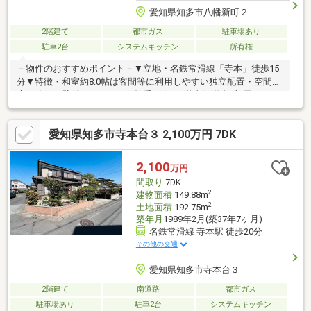
愛知県知多市八幡新町２
2階建て
都市ガス
駐車場あり
駐車2台
システムキッチン
所有権
－物件のおすすめポイント－▼立地・名鉄常滑線「寺本」徒歩15
分▼特徴・和室約8.0帖は客間等に利用しやすい独立配置・空間を
広く使える壁付けキッチン、勝手口有・2階東側洋室2部屋は
2WAY動線を確保・各洋室・和室・1階廊下に収納スペース有・南
側にL字型バルコニーを設置・駐車スペース2台分有(車種によ
愛知県知多市寺本台３ 2,100万円 7DK
る)▼設備・食洗機・IHコンロ・温水洗浄便座▼2026年3月内装リ
フォーム済【交換】キッチン、浴室、トイレ、給湯器【張替】全
室壁・天井クロス、床■ ご希望の住まい探しをお手伝いします
2,100
万円
━━━━━・・・物件の詳細・ご相談はお気軽にお問い合わせく
間取り
7DK
ださい。
2
建物面積
149.88m
2
土地面積
192.75m
築年月
1989年2月(築37年7ヶ月)
名鉄常滑線 寺本駅 徒歩20分
その他の交通
愛知県知多市寺本台３
2階建て
南道路
都市ガス
駐車場あり
駐車2台
システムキッチン