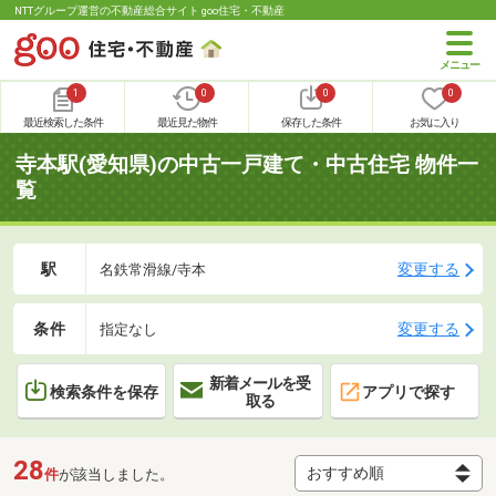
NTTグループ運営の不動産総合サイト goo住宅・不動産
1
0
0
0
最近検索した条件
最近見た物件
保存した条件
お気に入り
寺本駅(愛知県)の中古一戸建て・中古住宅 物件一
覧
駅
変更する
名鉄常滑線/寺本
条件
変更する
指定なし
新着メールを受
検索条件を保存
アプリで探す
取る
28
件
が該当しました。