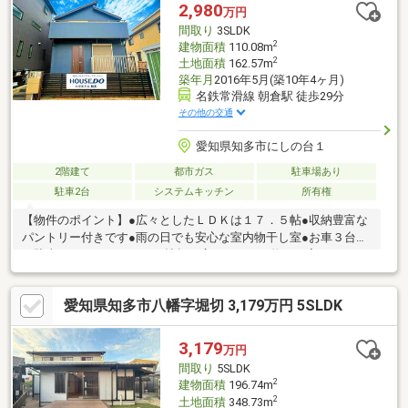
2,980
万円
間取り
3SLDK
2
建物面積
110.08m
2
土地面積
162.57m
築年月
2016年5月(築10年4ヶ月)
名鉄常滑線 朝倉駅 徒歩29分
その他の交通
愛知県知多市にしの台１
2階建て
都市ガス
駐車場あり
駐車2台
システムキッチン
所有権
【物件のポイント】●広々としたＬＤＫは１７．５帖●収納豊富な
パントリー付きです●雨の日でも安心な室内物干し室●お車３台分
の駐車スペースあり＊１７帖超の広々ＬＤＫや物干し室、パント
リーがあり日々の家事も快適です。【周辺環境のポイント】●最
寄りのスーパーまで徒歩４分●ドラッグストアも徒歩４分です●小
愛知県知多市八幡字堀切 3,179万円 5SLDK
中学校は徒歩１３分以内です＊毎日のお買い物に便利な施設が身
近に揃い、小中学校への通学も安心です。
3,179
万円
間取り
5SLDK
2
建物面積
196.74m
2
土地面積
348.73m