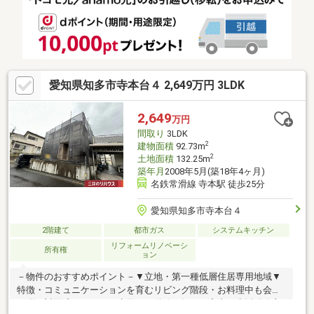
ポイント】●閑静で落ち着いた住宅街●スーパーまで徒歩１６分●
ドラッグストア徒歩１６分＊周辺にはスーパーやドラッグストア
など、生活に便利な施設が揃っています
愛知県知多市寺本台４ 2,649万円 3LDK
2,649
万円
間取り
3LDK
2
建物面積
92.73m
2
土地面積
132.25m
築年月
2008年5月(築18年4ヶ月)
名鉄常滑線 寺本駅 徒歩25分
愛知県知多市寺本台４
2階建て
都市ガス
システムキッチン
リフォームリノベーシ
所有権
ョン
－物件のおすすめポイント－▼立地・第一種低層住居専用地域▼
特徴・コミュニケーションを育むリビング階段・お料理中も会話
が弾む対面式キッチン・水回りの動線が短く、家事・生活動線良