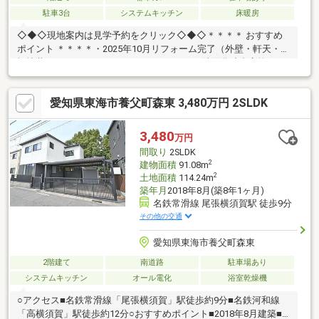
駐車3台
システムキッチン
床暖房
◇◆◇現地案内は見学予約をクリック◇◆◇＊＊＊＊ おすすめ
ポイント ＊＊＊＊・2025年10月リフォーム完了（外壁・軒天・雨
樋塗装、キッチン・ユニットバス・トイレ・洗面化粧台交換、ハ
ウスクリーニング等）・ウッドデッキ付き♪・床暖房完備☆＊＊
＊＊＊＊＊＊＊＊＊＊＊＊＊＊ ーーライフ・インフォメーショ
愛知県東海市養父町森東 3,480万円 2SLDK
ンーー・八幡小学校（徒歩約19分）・八幡中学校（徒歩約17分）
ーーーーーーーーーーーーーーーーー Ｍ＆Ｋホームでは、◆お客
様第一目線のスタッフが親身になってお家探しのサポートを致し
3,480
万円
ます！！◆住宅ローンアドバイザーによる資金相談が可能です♪
間取り
2SLDK
2
建物面積
91.08m
2
土地面積
114.24m
築年月
2018年8月(築8年1ヶ月)
名鉄常滑線 尾張横須賀駅 徒歩9分
その他の交通
愛知県東海市養父町森東
2階建て
南道路
駐車場あり
システムキッチン
オール電化
浴室乾燥機
○アクセス■名鉄常滑線「尾張横須賀」駅徒歩約9分■名鉄河和線
「高横須賀」駅徒歩約12分○おすすめポイント■2018年8月建築■