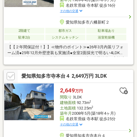
名鉄常滑線 寺本駅 徒歩16分
その他の交通
愛知県知多市八幡新町２
2階建て
都市ガス
駐車場あり
駐車2台
システムキッチン
浴室乾燥機
【【２年間保証付！】】≪物件のポイント≫●26年3月内装リフォ
ーム済●25年12月外壁塗装も実施済●全室2面採光で明るい4LDK＊
今年3月に水回りを含め内装フルリフォーム済！外壁塗装も実施済
みのため、追加費用なしですぐに快適な新生活をスタートできま
す。≪周辺環境のポイント≫●八幡小学校まで徒歩14分●八幡中学
愛知県知多市寺本台４ 2,649万円 3LDK
校まで徒歩15分●前面道路広々で駐車も安心＊小中学校が徒歩15
分圏内に揃う子育てしやすい環境。前面道路は約5.9mと広く、交
通量も少ないため2台分の駐車もスムーズです。
2,649
万円
間取り
3LDK
2
建物面積
92.73m
2
土地面積
132.25m
築年月
2008年5月(築18年4ヶ月)
名鉄常滑線 寺本駅 徒歩25分
その他の交通
愛知県知多市寺本台４