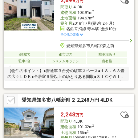
2,899
万円
間取り
4LDK
2
建物面積
103.91m
2
土地面積
194.67m
築年月
2018年7月(築8年2ヶ月)
名鉄常滑線 寺本駅 徒歩10分
その他の交通
愛知県知多市八幡字森之前
2階建て
都市ガス
駐車場あり
駐車3台
システムキッチン
所有権
【物件のポイント】●普通車３台分の駐車スペース●１８．６３畳
の広々ＬＤＫ●全居室６畳以上のゆとりある間取●ＳＩＣやＷＩＣ
など収納充実＊全居室６畳以上の広々とした住空間。３台分の駐
車場や充実した収納も魅力です。【周辺環境のポイント】●名鉄
常滑線寺本駅まで徒歩１１分●寺本保育園まで徒歩７分の近さ●Ｄ
愛知県知多市八幡新町２ 2,248万円 4LDK
ＣＭカーマ知多店も徒歩７分＊駅や保育園、お買い物施設が徒歩
圏内に揃う、緑豊かで閑静な住宅街です。
2,248
万円
間取り
4LDK
2
建物面積
101.02m
2
土地面積
156m
築年月
1989年4月(築37年5ヶ月)