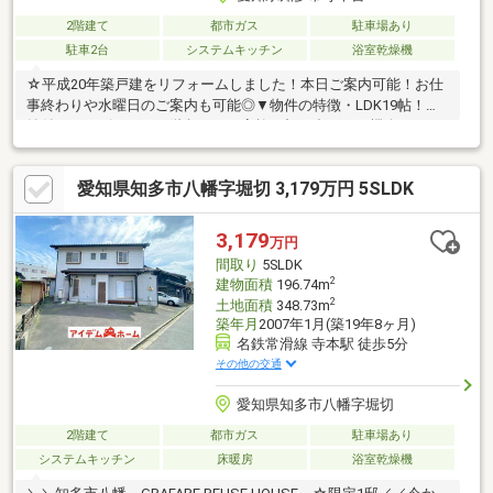
2階建て
都市ガス
駐車場あり
駐車2台
システムキッチン
浴室乾燥機
☆平成20年築戸建をリフォームしました！本日ご案内可能！お仕
事終わりや水曜日のご案内も可能◎▼物件の特徴・LDK19帖！収
納付き・リビングイン階段のため家族で顔を合わせる機会をつく
れます♪・全居室収納付きの収納豊富な間取り・食洗機や浴室乾燥
機など設備充実◎〇成約プレゼント実施中☆詳しくはプレゼント
愛知県知多市八幡字堀切 3,179万円 5SLDK
情報参照下さい♪-周辺環境-・八幡小学校 徒歩24分・八幡中学
校 徒歩25分・コンビニ、スーパー徒歩15分圏内の周辺施設充実
♪☆お問合せは「052-627-2130」まで☆365日営業中！！！ピンク
3,179
万円
の「見学予約する（無料）」をクリック！ぜひ一度、ご内覧くだ
間取り
5SLDK
さい！
2
建物面積
196.74m
2
土地面積
348.73m
築年月
2007年1月(築19年8ヶ月)
名鉄常滑線 寺本駅 徒歩5分
その他の交通
愛知県知多市八幡字堀切
2階建て
都市ガス
駐車場あり
システムキッチン
床暖房
浴室乾燥機