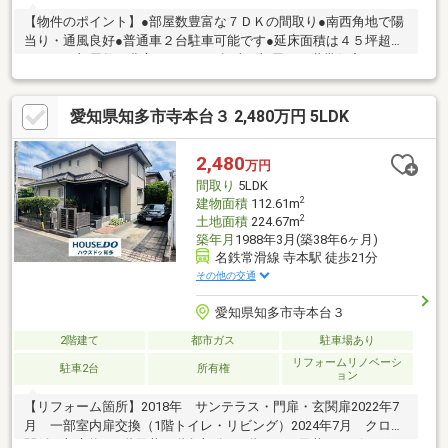
【物件のポイント】●部屋数豊富な７ＤＫの間取り●南西角地で陽
当り・通風良好●普通車２台駐車可能です●延床面積は４５坪超あ
ります＊部屋数が豊富な７ＤＫ。趣味の部屋や２世帯住宅として
も快適に暮らせます。【周辺環境のポイント】●平和堂まで徒歩
１０分です●小学校まで徒歩１７分です●閑静で緑豊かな住宅街で
愛知県知多市寺本台３ 2,480万円 5LDK
す＊スーパーやドラッグストア、コンビニが徒歩圏内で、緑豊か
な静かな環境です。
2,480
万円
間取り
5LDK
2
建物面積
112.61m
2
土地面積
224.67m
築年月
1988年3月(築38年6ヶ月)
名鉄常滑線 寺本駅 徒歩21分
その他の交通
愛知県知多市寺本台３
2階建て
都市ガス
駐車場あり
リフォームリノベーシ
駐車2台
所有権
ョン
【リフォーム箇所】2018年 サンテラス・門扉・玄関扉2022年7
月 一部室内扉交換（1階トイレ・リビング）2024年7月 クロス
関係一部交換（2階天井・階段部分・1階トイレ天井・リビング一