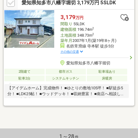
愛知県知多市八幡字堀切 3,179万円 5SLDK
レーションをしてみたい！●近隣にどんな人が住んでいるか気に
なる！他にもどんなことでもお気軽にお問合せ下さい♪
3,179
万円
間取り
5SLDK
2
建物面積
196.74m
2
土地面積
348.73m
築年月
2007年1月(築19年8ヶ月)
名鉄常滑線 寺本駅 徒歩5分
その他の交通
愛知県知多市八幡字堀切
2階建て
都市ガス
駐車場あり
駐車2台
システムキッチン
床暖房
【アイデムホーム】完成物件！ ■ゆとりの敷地105坪！ ■駅徒歩5
分！ ■LDK25帖！ ■ウッドデッキ！ ■収納豊富！ ■南店へ相談して
イオン商品券をもらおう！
1～28
件