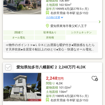
建物面積
106.4m
2
土地面積
163.92m
築年月
1999年4月(築27年5ヶ月)
名鉄常滑線 寺本駅 徒歩15分
その他の交通
愛知県東海市養父町八王子
2階建て
駐車場あり
システムキッチン
オール電化
所有権
≪物件のポイント≫●ＬＤＫにお洒落な暖炉付き●開放感をもたら
す天井吹抜●全居室６帖以上のゆとり●安心・快適なオール電化＊
暖炉と開放的な吹抜のあるＬＤＫ！全室６帖以上でゆったり寛げ
るオール電化の住まいです。≪周辺環境のポイント≫●尾張横須
賀駅まで徒歩１４分●養父公園まで徒歩２分の近さ●ミニストップ
愛知県知多市八幡新町２ 2,248万円 4LDK
まで徒歩７分＊駅徒歩１４分で２沿線利用可能！公園まで徒歩２
分と近く、落ち着いて暮らせる住環境です。
2,248
万円
間取り
4LDK
2
建物面積
101.02m
2
土地面積
156m
築年月
1989年4月(築37年5ヶ月)
名鉄常滑線 寺本駅 徒歩15分