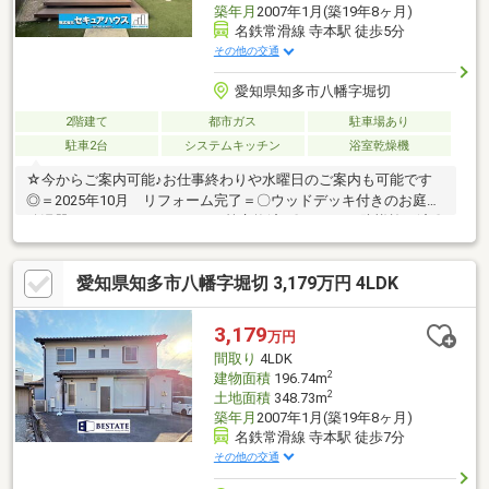
築年月
2007年1月(築19年8ヶ月)
名鉄常滑線 寺本駅 徒歩5分
その他の交通
愛知県知多市八幡字堀切
2階建て
都市ガス
駐車場あり
駐車2台
システムキッチン
浴室乾燥機
☆今からご案内可能♪お仕事終わりや水曜日のご案内も可能です
◎＝2025年10月 リフォーム完了＝〇ウッドデッキ付きのお庭〇
給湯器やトイレ、ユニットバス等交換済♪〇シロアリ防蟻施工済〇
4.5帖の納戸有♪〇成約プレゼント実施中☆詳しくはプレゼント情
報参照下さい♪-周辺環境-・明愛幼稚園 徒歩7分・寺本保育園
愛知県知多市八幡字堀切 3,179万円 4LDK
徒歩9分・八幡小学校 徒歩15分・八幡中学校 徒歩17分・コン
ビニ徒歩5分、スーパー徒歩14分、ドラッグストア徒歩15分の好
立地♪☆お問合せは「052-627-2130」まで☆365日営業中！！！ピ
3,179
万円
ンクの「見学予約する（無料）」をクリック！
間取り
4LDK
2
建物面積
196.74m
2
土地面積
348.73m
築年月
2007年1月(築19年8ヶ月)
名鉄常滑線 寺本駅 徒歩7分
その他の交通