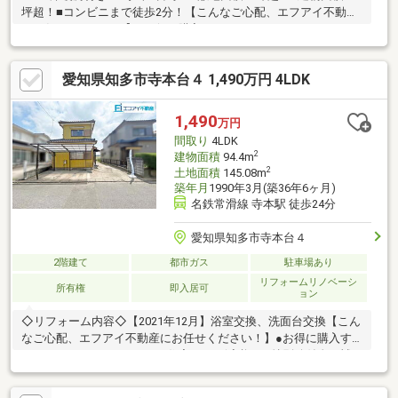
坪超！■コンビニまで徒歩2分！【こんなご心配、エフアイ不動産
にお任せください！】●お得に購入するにはどうしたらいいの？●
住宅ローン減税や、特別給付金・補助金などはいくらもらえる
の？●自己資金0円、転職したて、などローンにご不安がある方は
愛知県知多市寺本台４ 1,490万円 4LDK
ご相談下さい！●将来のライフシミュレーションをしてみたい！●
近隣にどんな人が住んでいるか気になる！他にもどんなことでも
お気軽にお問合せ下さい♪
1,490
万円
間取り
4LDK
2
建物面積
94.4m
2
土地面積
145.08m
築年月
1990年3月(築36年6ヶ月)
名鉄常滑線 寺本駅 徒歩24分
愛知県知多市寺本台４
2階建て
都市ガス
駐車場あり
リフォームリノベーシ
所有権
即入居可
ョン
◇リフォーム内容◇【2021年12月】浴室交換、洗面台交換【こん
なご心配、エフアイ不動産にお任せください！】●お得に購入す
るにはどうしたらいいの？●住宅ローン減税や、特別給付金・補
助金などはいくらもらえるの？●自己資金0円、転職したて、など
ローンにご不安がある方はご相談下さい！●将来のライフシミュ