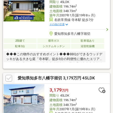
間取り
4SLDK
小さなお子様がいても安心です！
2
建物面積
196.74m
2
土地面積
348.73m
築年月
2007年1月(築19年8ヶ月)
名鉄常滑線 寺本駅 徒歩7分
その他の交通
愛知県知多市八幡字堀切
2階建て
都市ガス
駐車場あり
駐車3台
システムキッチン
浴室乾燥機
◆◆◆この物件のおすすめポイント◆◆◆BBQができるウッドデ
ッキがある大きな庭「寺本駅」徒歩5分の利便性に優れたエリア
LDK25帖の広々スペース◆◆◆現地内覧の予約受付中◆◆◆物件
の詳細・ご相談はお気軽にお問い合わせください住宅ローン・資
金のご相談をしたい方も大歓迎です
愛知県知多市八幡字堀切 3,179万円 4SLDK
3,179
万円
間取り
4SLDK
2
建物面積
196.74m
2
土地面積
348.73m
築年月
2007年1月(築19年8ヶ月)