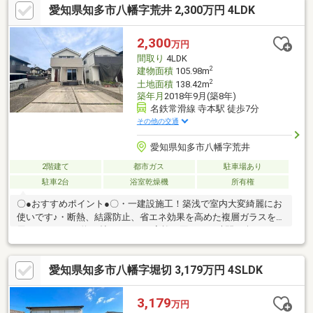
愛知県知多市八幡字荒井 2,300万円 4LDK
リフォーム済【交換】キッチン、UB、トイレ、洗面台、鍵 等【張
替】全室クロス、畳表替 等【その他】外壁・軒天・雨樋塗装、外
壁コーキング打ち替え 他■ ご希望の住まい探しをお手伝いします
2,300
万円
━━━━━・・・物件の詳細・ご相談はお気軽にお問い合わせく
間取り
4LDK
ださい。
2
建物面積
105.98m
2
土地面積
138.42m
築年月
2018年9月(築8年)
名鉄常滑線 寺本駅 徒歩7分
その他の交通
愛知県知多市八幡字荒井
2階建て
都市ガス
駐車場あり
駐車2台
浴室乾燥機
所有権
〇●おすすめポイント●〇・一建設施工！築浅で室内大変綺麗にお
使いです♪・断熱、結露防止、省エネ効果を高めた複層ガラスを使
用してます。・約20帖のLDKでは家族の団らんの時間を楽しむこ
とが出来ます！・並列3台駐車可能なため急な来客、ライフスタイ
ルの違うご家庭でも安心です！・WIC完備！頼もしい収納力を兼
愛知県知多市八幡字堀切 3,179万円 4SLDK
ね備えています！・南面バルコニーからは暖かい光をお部屋に注
ぎ込んでくれます。〇●周辺環境●〇・常滑線「寺本」駅まで徒歩
約7分の立地！・急行電車停車駅なので通勤・通学に便利です！・
3,179
万円
コンビニも近くのため急なお買い物にも〇・閑静な住宅街なので