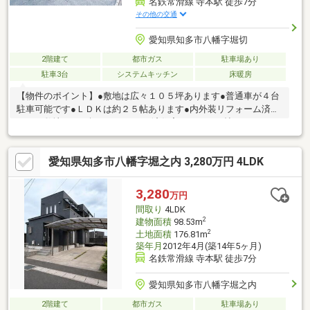
名鉄常滑線 寺本駅 徒歩7分
その他の交通
愛知県知多市八幡字堀切
2階建て
都市ガス
駐車場あり
駐車3台
システムキッチン
床暖房
【物件のポイント】●敷地は広々１０５坪あります●普通車が４台
駐車可能です●ＬＤＫは約２５帖あります●内外装リフォーム済み
です＊敷地１０５坪のリフォーム済住宅です。２５帖のＬＤＫや
豊富な収納が魅力です。【周辺環境のポイント】●駅まで徒歩５
分の好立地です●コンビニまで徒歩５分です●小学校まで徒歩１５
愛知県知多市八幡字堀之内 3,280万円 4LDK
分です＊駅やコンビニが徒歩５分圏内です。毎日の通勤通学やお
買い物が快適な環境です。
3,280
万円
間取り
4LDK
2
建物面積
98.53m
2
土地面積
176.81m
築年月
2012年4月(築14年5ヶ月)
名鉄常滑線 寺本駅 徒歩7分
愛知県知多市八幡字堀之内
2階建て
都市ガス
駐車場あり