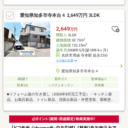
部・玄関部分壁紙・天井）【物件のポイント】●北東角地で陽当
り通風良好●家族で暮らせる５ＬＤＫ●１７畳の広々としたＬＤＫ
愛知県知多市寺本台４ 2,649万円 3LDK
●２０２４年一部リフォーム済＊明るい光が差し込む角地。広々
とした５ＬＤＫで、家族それぞれの時間を楽しめます。【周辺環
境のポイント】●周辺に買い物施設が充実●平和堂まで徒歩１３分
2,649
万円
●落ち着いた閑静な住宅街＊平和堂や業務スーパーなど買い物施
間取り
3LDK
設が身近に充実。
2
建物面積
92.73m
2
土地面積
132.25m
築年月
2008年5月(築18年4ヶ月)
名鉄常滑線 寺本駅 徒歩25分
その他の交通
愛知県知多市寺本台４
2階建て
都市ガス
駐車場あり
駐車2台
システムキッチン
所有権
■リフォーム後の引き渡し（2026年8月完工予定）・キッチン新
品、お風呂新品、トイレ新品、洗面台新品・外壁塗装、屋根塗
装・クロス張替え、コンロ新品、フロアタイル貼り、室内クリー
ニング、クッションフロア張替え、白蟻点検、一部建具交換【物
件のポイント】●水回り４点新規交換●内外装リフォームす●普通
車２台の駐車が可能●収納便利なＷＩＣを完備＊リフォームで綺
麗な住まいに。駐車２台や豊富な収納も魅力です。【周辺環境の