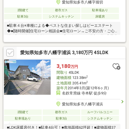
愛知県知多市八幡字堀切
2階建て
都市ガス
駐車場あり
駐車3台
システムキッチン
床暖房
■駐車４台※車種による◆ベストな住まい探しはビーエステート
◆■[随時開催]住宅ローン相談会■住宅ローン→ご不安の方・ご心
配な方お気軽にご相談ください！◎頭金ゼロでも購入可能♪◎最適
な住宅ローンをご提案致します！■まずはお気軽にお問合せくだ
さい■【資料請求】⇒「資料請求する(無料)」をクリック！【現地
愛知県知多市八幡字浦浜 3,180万円 4SLDK
ご見学】⇒「見学予約する(無料)」をクリック！⇒即時『ご予約確
定』♪ 是非現地をご見学ください！
3,180
万円
間取り
4SLDK
2
建物面積
123.38m
2
土地面積
205.41m
築年月
2014年3月(築12年6ヶ月)
名鉄常滑線 寺本駅 徒歩9分
愛知県知多市八幡字浦浜
2階建て
都市ガス
ルーフバルコニー
駐車場あり
駐車3台
システムキッチン
■LDK床暖房付き！■駐車4台可！■敷地面積62坪超！■建物面積37