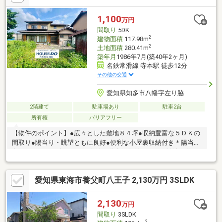
室約７．４帖にミニキッチン有り
1,100
万円
間取り
5DK
2
建物面積
117.98m
2
土地面積
280.41m
築年月
1986年7月(築40年2ヶ月)
名鉄常滑線 寺本駅 徒歩12分
その他の交通
愛知県知多市八幡字左り脇
2階建て
駐車場あり
駐車2台
所有権
バリアフリー
【物件のポイント】●広々とした敷地８４坪●収納豊富な５ＤＫの
間取り●陽当り・眺望ともに良好●便利な小屋裏収納付き＊陽当り
良好な５ＤＫ。広々とした敷地と豊富な収納があり、快適に暮ら
せます。【周辺環境のポイント】●小学校まで徒歩８分●中学校ま
で徒歩４分●駅まで徒歩１２分で便利＊小・中学校が徒歩１０分
愛知県東海市養父町八王子 2,130万円 3SLDK
圏内。駅や商業施設も近く、子育てに優しい環境です。
2,130
万円
間取り
3SLDK
2