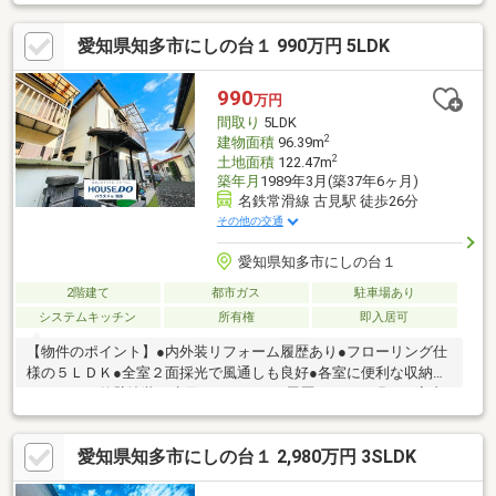
好・洋室約6.0帖はWIC・南西向きベランダ付・各居室に加え、2
階廊下にも収納有・駐車2台可能(車種による)▼2026年8月内外装
愛知県知多市にしの台１ 990万円 5LDK
リフォーム内容【交換】キッチン、洗面台、浴室、トイレ、一部
建具【貼替】クロス、フロアタイル張、CF【その他】白蟻点検、
外壁・屋根塗装、ハウスクリーニング■ ご希望の住まい探しをお
990
万円
手伝いします ━━━━━・・・物件の詳細・ご相談はお気軽にお
間取り
5LDK
問い合わせください。
2
建物面積
96.39m
2
土地面積
122.47m
築年月
1989年3月(築37年6ヶ月)
名鉄常滑線 古見駅 徒歩26分
その他の交通
愛知県知多市にしの台１
2階建て
都市ガス
駐車場あり
システムキッチン
所有権
即入居可
【物件のポイント】●内外装リフォーム履歴あり●フローリング仕
様の５ＬＤＫ●全室２面採光で風通しも良好●各室に便利な収納が
あります＊外壁塗装や水回りリフォーム履歴があり、明るい室内
で快適に新生活をスタートできます。【周辺環境のポイント】●
薬局まで徒歩２分の近さです●小学校まで徒歩１４分で安心●スー
愛知県知多市にしの台１ 2,980万円 3SLDK
パーも徒歩８分と便利です＊毎日のお買い物に便利な店舗や教育
施設が身近に揃い、子育て世帯にも優しい街並みです。