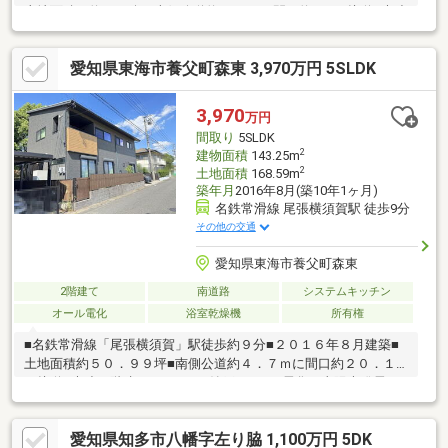
土地面積 約34.55坪■南側公道約5.0mに、間口約13.3m接道■木造
2階建■建物面積 約27.55坪■2LDK＋畳コーナー（約6帖）■駐車2
台分可能（但し、車種によります）＊都市ガス・上下水道設備が
愛知県東海市養父町森東 3,970万円 5SLDK
宅地内に引込みされていない場合は、引込みに関して別途費用が
必要となる場合があります。＊通学路が指定されている場合は各
学校・教育委員会へご確認下さい。
3,970
万円
間取り
5SLDK
2
建物面積
143.25m
2
土地面積
168.59m
築年月
2016年8月(築10年1ヶ月)
名鉄常滑線 尾張横須賀駅 徒歩9分
その他の交通
愛知県東海市養父町森東
2階建て
南道路
システムキッチン
オール電化
浴室乾燥機
所有権
■名鉄常滑線「尾張横須賀」駅徒歩約９分■２０１６年８月建築■
土地面積約５０．９９坪■南側公道約４．７ｍに間口約２０．１
ｍ接道■木造２階建■５ＬＤＫ＋納戸■オール電化～太陽光発電シ
ステム有り■駐車スペース２台分有り（車種による）■ＬＤＫ約１
５．３帖■食器洗浄乾燥機、ＩＨコンロ、パントリー有り■浴室１
愛知県知多市八幡字左り脇 1,100万円 5DK
６２０サイズ、浴室暖房換気乾燥機、追い焚き機能有り■１階洋