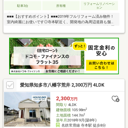
リフォームリノベーシ
駐車3台
所有権
ョン
■■■【おすすめポイント】■■■2019年フルリフォーム済み物件！
室内綺麗にお使いです◎寺本駅近く、開発地の為周辺道路も舗装
されています！お庭はウッドデッキ付き、バルコニーは二面設置
で採光と通風に優れています！コンビニやスーパー、駅も近く周
辺施設が充実した通勤通学にも便利な住みよい住環境◎■■■【周
辺環境】■■■・平和堂知多店 徒歩約6分・クリエイトＳＤ知多平
野店 徒歩約5分・無印良品知多 徒歩約6分・ローソン知多八幡
店 徒歩約6分・ＤＣＭ知多店 徒歩約7分・業務スーパー知多清
水が丘店 徒歩約12分
愛知県知多市八幡字荒井 2,300万円 4LDK
2,300
万円
間取り
4LDK
2
建物面積
105.98m
2
土地面積
144.7m
築年月
2018年9月(築8年)
名鉄常滑線 寺本駅 徒歩8分