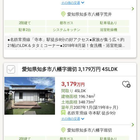
その他の交通
愛知県知多市八幡字荒井
2階建て
都市ガス
駐車場あり
駐車2台
システムキッチン
浴室乾燥機
●名鉄常滑線「寺本」駅徒歩8分の好アクセス●家族が集う広々約
21帖のLDK＆タタミコーナー●2018年8月築！食洗機・浴室乾燥機
など設備充実●主寝室のWICをはじめ全居室収納でスッキリ片付く
●高気密高断熱住宅＆複層ガラスで年中快適・省エネ●普通車2台
分のカースペースを確保●コンビニ徒歩4分、スーパーやドラッグ
愛知県知多市八幡字堀切 3,179万円 4SLDK
ストアも身近で生活至便
3,179
万円
間取り
4SLDK
2
建物面積
196.74m
2
土地面積
348.73m
築年月
2007年1月(築19年8ヶ月)
名鉄常滑線 寺本駅 徒歩9分
その他の交通
愛知県知多市八幡字堀切
2階建て
都市ガス
駐車場あり