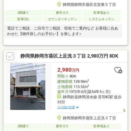
静岡県静岡市葵区北安東５丁目
2階建て
都市ガス
駐車場あり
駐車2台
カウンターキッチン
システムキッチン
電話でご相談、ご自宅でご相談、現地でご案内など お客様に合あ
わせた【物件探しのお手伝い】を致します♪
静岡県静岡市葵区上足洗３丁目 2,980万円 8DK
2,980
万円
間取り
8DK
2
建物面積
138.96m
2
土地面積
115.52m
築年月
1972年4月(築54年5ヶ月)
静岡鉄道静岡清水線 音羽町駅 徒歩
32分
その他の交通
静岡県静岡市葵区上足洗３丁目
2階建て
都市ガス
駐車場あり