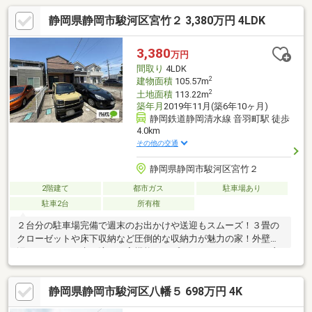
静岡県静岡市駿河区宮竹２ 3,380万円 4LDK
3,380
万円
間取り
4LDK
2
建物面積
105.57m
2
土地面積
113.22m
築年月
2019年11月(築6年10ヶ月)
静岡鉄道静岡清水線 音羽町駅 徒歩
4.0km
その他の交通
静岡県静岡市駿河区宮竹２
2階建て
都市ガス
駐車場あり
駐車2台
所有権
２台分の駐車場完備で週末のお出かけや送迎もスムーズ！３畳の
クローゼットや床下収納など圧倒的な収納力が魅力の家！外壁は
汚れがついても水で流れる高機能タイプ♪バルコニー：２０ｍ2主
要採光面：南向き新築時・増改築時の設計図書あり
静岡県静岡市駿河区八幡５ 698万円 4K