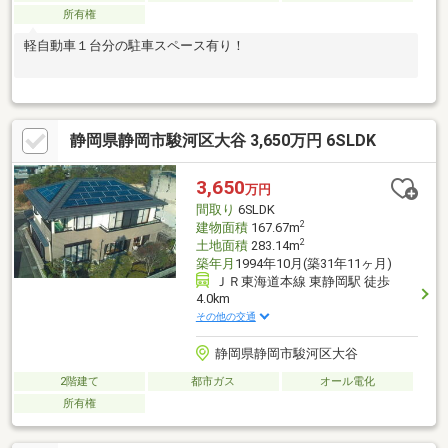
所有権
軽自動車１台分の駐車スペース有り！
静岡県静岡市駿河区大谷 3,650万円 6SLDK
3,650
万円
間取り
6SLDK
2
建物面積
167.67m
2
土地面積
283.14m
築年月
1994年10月(築31年11ヶ月)
ＪＲ東海道本線 東静岡駅 徒歩
4.0km
その他の交通
静岡県静岡市駿河区大谷
2階建て
都市ガス
オール電化
所有権