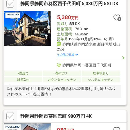
静岡県静岡市葵区西千代田町 5,380万円 5SLDK
5,380
万円
間取り
5SLDK
2
建物面積
176.31m
2
土地面積
166.96m
築年月
1993年11月(築32年10ヶ月)
静岡鉄道静岡清水線 新静岡駅 徒歩
25分
その他の交通
静岡県静岡市葵区西千代田町
2階建て
都市ガス
駐車場あり
駐車2台
カウンターキッチン
システムキッチン
◎住友林業施工！1階床材は桜の無垢材♪◎2世帯利用可能！◎バ
ス停やスーパー徒歩圏内！
静岡県静岡市葵区巴町 980万円 4K
980