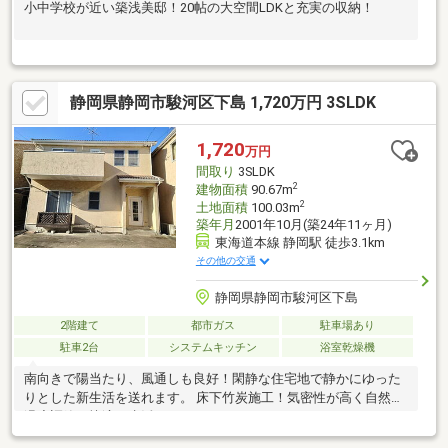
小中学校が近い築浅美邸！20帖の大空間LDKと充実の収納！
静岡県静岡市駿河区下島 1,720万円 3SLDK
1,720
万円
間取り
3SLDK
2
建物面積
90.67m
2
土地面積
100.03m
築年月
2001年10月(築24年11ヶ月)
東海道本線 静岡駅 徒歩3.1km
その他の交通
静岡県静岡市駿河区下島
2階建て
都市ガス
駐車場あり
駐車2台
システムキッチン
浴室乾燥機
南向きで陽当たり、風通しも良好！閑静な住宅地で静かにゆった
りとした新生活を送れます。 床下竹炭施工！気密性が高く自然な
温度調節で快適に生活できますね！