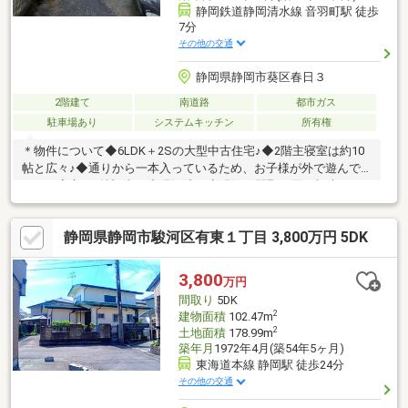
静岡鉄道静岡清水線 音羽町駅 徒歩
7分
その他の交通
静岡県静岡市葵区春日３
2階建て
南道路
都市ガス
駐車場あり
システムキッチン
所有権
＊物件について◆6LDK＋2Sの大型中古住宅♪◆2階主寝室は約10
帖と広々♪◆通りから一本入っているため、お子様が外で遊んで
いても安心♪＊特記事項◆現況渡し◆現況と間取り図が相違する
場合は現況優先◆土砂災害計画区域内＊気になった方や後でゆっ
くり見返したいなという方は、【お気に入りに追加】ボタンを押
静岡県静岡市駿河区有東１丁目 3,800万円 5DK
してください♪＊詳細を聞きたい方、購入はまだだけど話だけでも
聞いてみたいという方は、【資料請求(無料)】・【お問合せ】・
【054-264-0511】お好きなところからお問合せください♪お問合
3,800
万円
せ、心よりお待ちしております♪
間取り
5DK
2
建物面積
102.47m
2
土地面積
178.99m
築年月
1972年4月(築54年5ヶ月)
東海道本線 静岡駅 徒歩24分
その他の交通