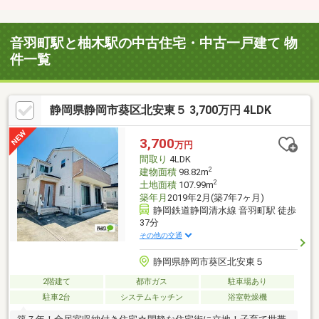
音羽町駅と柚木駅の中古住宅・中古一戸建て 物
件一覧
静岡県静岡市葵区北安東５ 3,700万円 4LDK
3,700
万円
間取り
4LDK
2
建物面積
98.82m
2
土地面積
107.99m
築年月
2019年2月(築7年7ヶ月)
静岡鉄道静岡清水線 音羽町駅 徒歩
37分
その他の交通
静岡県静岡市葵区北安東５
2階建て
都市ガス
駐車場あり
駐車2台
システムキッチン
浴室乾燥機