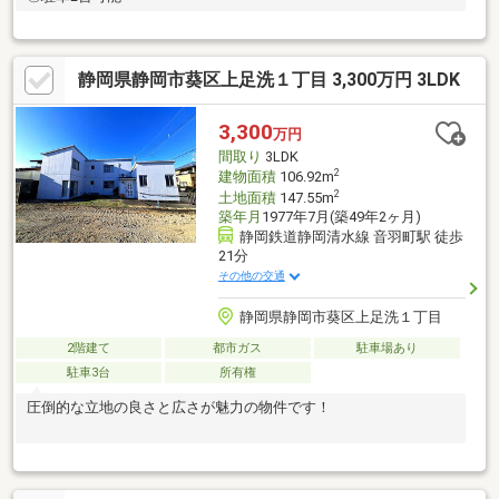
静岡県静岡市葵区上足洗１丁目 3,300万円 3LDK
3,300
万円
間取り
3LDK
2
建物面積
106.92m
2
土地面積
147.55m
築年月
1977年7月(築49年2ヶ月)
静岡鉄道静岡清水線 音羽町駅 徒歩
21分
その他の交通
静岡県静岡市葵区上足洗１丁目
2階建て
都市ガス
駐車場あり
駐車3台
所有権
圧倒的な立地の良さと広さが魅力の物件です！