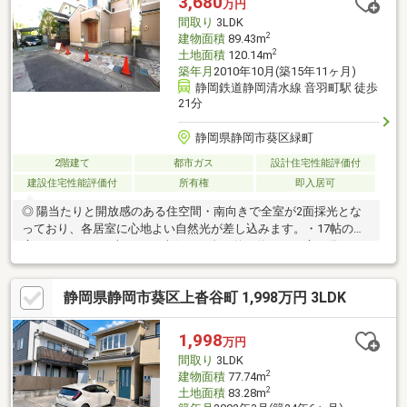
3,680
万円
せ、心よりお待ちしております♪
間取り
3LDK
2
建物面積
89.43m
2
土地面積
120.14m
築年月
2010年10月(築15年11ヶ月)
静岡鉄道静岡清水線 音羽町駅 徒歩
21分
静岡県静岡市葵区緑町
2階建て
都市ガス
設計住宅性能評価付
建設住宅性能評価付
所有権
即入居可
◎ 陽当たりと開放感のある住空間・南向きで全室が2面採光とな
っており、各居室に心地よい自然光が差し込みます。・17帖の
広々としたLDKに加えて、南側には多目的に使えるお庭も備わっ
ています。◎ 子育て世帯に適した周辺環境・横内小学校まで徒歩
6分と近く、低学年のお子様の毎日の通学も負担が少なくなりま
静岡県静岡市葵区上沓谷町 1,998万円 3LDK
す。・敷地内には毎日の生活や送迎に便利なお車を2台分駐車でき
るスペースを確保しています。◎ 建物の状態を示す評価書付き・
設計および建設の住宅性能評価書（既存住宅）を取得している建
1,998
万円
物です。・静岡市葵区緑町の落ち着いた住宅街で、家族の新しい
間取り
3LDK
生活をスタートできます。
2
建物面積
77.74m
2
土地面積
83.28m