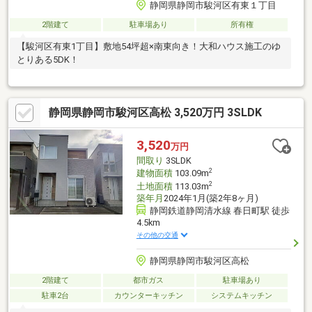
静岡県静岡市駿河区有東１丁目
2階建て
駐車場あり
所有権
【駿河区有東1丁目】敷地54坪超×南東向き！大和ハウス施工のゆ
とりある5DK！
静岡県静岡市駿河区高松 3,520万円 3SLDK
3,520
万円
間取り
3SLDK
2
建物面積
103.09m
2
土地面積
113.03m
築年月
2024年1月(築2年8ヶ月)
静岡鉄道静岡清水線 春日町駅 徒歩
4.5km
その他の交通
静岡県静岡市駿河区高松
2階建て
都市ガス
駐車場あり
駐車2台
カウンターキッチン
システムキッチン