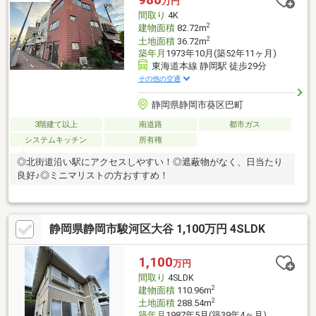
万円
間取り
4K
2
建物面積
82.72m
2
土地面積
36.72m
築年月
1973年10月(築52年11ヶ月)
東海道本線 静岡駅 徒歩29分
その他の交通
静岡県静岡市葵区巴町
3階建て以上
南道路
都市ガス
システムキッチン
所有権
◎北街道沿い駅にアクセスしやすい！◎遮蔽物がなく、日当たり
良好♪◎ミニマリストの方おすすめ！
静岡県静岡市駿河区大谷 1,100万円 4SLDK
1,100
万円
間取り
4SLDK
2
建物面積
110.96m
2
土地面積
288.54m
築年月
1987年5月(築39年4ヶ月)