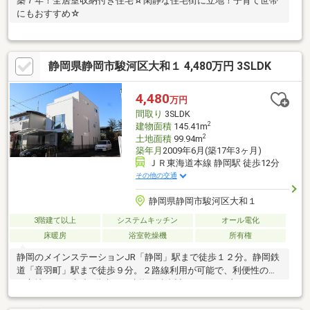
築７年！全居室収納付き住宅☆閑静な住宅街に立地！子育て世帯
にもおすすめ☆
静岡県静岡市駿河区大和１ 4,480万円 3SLDK
4,480
万円
間取り
3SLDK
2
建物面積
145.41m
2
土地面積
99.94m
築年月
2009年6月(築17年3ヶ月)
ＪＲ東海道本線 静岡駅 徒歩12分
その他の交通
静岡県静岡市駿河区大和１
3階建て以上
システムキッチン
オール電化
床暖房
浴室乾燥機
所有権
静岡のメインステーションJR「静岡」駅まで徒歩１２分。静岡鉄
道「音羽町」駅まで徒歩９分。２路線利用が可能で、利便性の良
い立地です。木造3階建て、建物面積合計は145.41平米あり、ゆっ
たりお住まいいただけます。断熱性、気密性にすぐれた外断熱。
通風も良好です。居室やリビングダイニングの窓は複層ガラス。2