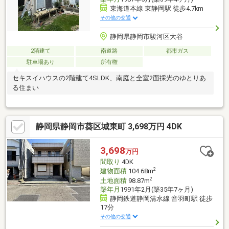
東海道本線 東静岡駅 徒歩4.7km
その他の交通
静岡県静岡市駿河区大谷
2階建て
南道路
都市ガス
駐車場あり
所有権
セキスイハウスの2階建て4SLDK、南庭と全室2面採光のゆとりあ
る住まい
静岡県静岡市葵区城東町 3,698万円 4DK
3,698
万円
間取り
4DK
2
建物面積
104.68m
2
土地面積
98.87m
築年月
1991年2月(築35年7ヶ月)
静岡鉄道静岡清水線 音羽町駅 徒歩
17分
その他の交通