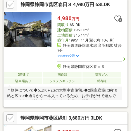
静岡県静岡市葵区春日３ 4,980万円 6SLDK
4,980
万円
間取り
6SLDK
2
建物面積
195.31m
2
土地面積
345.44m
築年月
1995年11月(築30年10ヶ月)
静岡鉄道静岡清水線 音羽町駅 徒歩
7分
その他の交通
静岡県静岡市葵区春日３
2階建て
南道路
都市ガス
駐車場あり
システムキッチン
所有権
＊物件について◆6LDK＋2Sの大型中古住宅♪◆2階主寝室は約10
帖と広々♪◆通りから一本入っているため、お子様が外で遊んで
いても安心♪＊特記事項◆現況渡し◆現況と間取り図が相違する
場合は現況優先◆土砂災害計画区域内＊気になった方や後でゆっ
くり見返したいなという方は、【お気に入りに追加】ボタンを押
静岡県静岡市葵区緑町 3,680万円 3LDK
してください♪＊詳細を聞きたい方、購入はまだだけど話だけでも
聞いてみたいという方は、【資料請求(無料)】・【お問合せ】・
【054-264-0511】お好きなところからお問合せください♪お問合