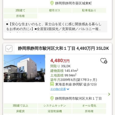
静岡県静岡市葵区城東町
2階建て
都市ガス
駐車場あり
所有権
■【安心な住まいのもと、富士山を近くに感じ開放感ある暮らし
をお求めの方に♪】■全居室2面採光／充実収納／バルコニー複
数】■【商業施設充実／小学校近く】■【ご内覧可能／住宅ローン
のご相談無料】
静岡県静岡市駿河区大和１丁目 4,480万円 3SLDK
4,480
万円
間取り
3SLDK
2
建物面積
145.41m
2
土地面積
99.94m
築年月
2009年6月(築17年3ヶ月)
東海道本線 静岡駅 徒歩12分
その他の交通
静岡県静岡市駿河区大和１丁目
3階建て以上
システムキッチン
オール電化
床暖房
浴室乾燥機
所有権