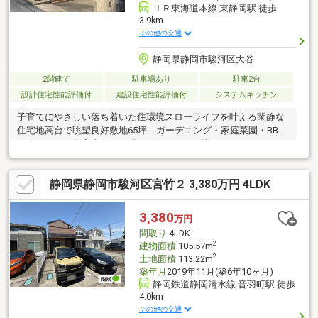
ＪＲ東海道本線 東静岡駅 徒歩
3.9km
その他の交通
静岡県静岡市駿河区大谷
2階建て
駐車場あり
駐車2台
設計住宅性能評価付
建設住宅性能評価付
システムキッチン
子育てにやさしい落ち着いた住環境スローライフを叶える閑静な
住宅地高台で眺望良好敷地65坪 ガーデニング・家庭菜園・BBQ
が楽しめます全室南向きの明るい住まい19.6帖のゆったりした
LDKカウンターキッチンからリビングが見渡せます豊富な収納ス
ペース風通しのよい両面バルコニー南バルコニーでお洗濯も快適
静岡県静岡市駿河区宮竹２ 3,380万円 4LDK
環境と家計にやさしいオール電化住宅太陽光発電パネル搭載のエ
コ住宅すべての人に優しいバリアフリー設計・・・備考・・・旭
化成ホームズのメーカー保証付別途、太陽光名義変更手続き費用
3,380
万円
等がかかりますセットバック不要
間取り
4LDK
2
建物面積
105.57m
2
土地面積
113.22m
築年月
2019年11月(築6年10ヶ月)
静岡鉄道静岡清水線 音羽町駅 徒歩
4.0km
その他の交通