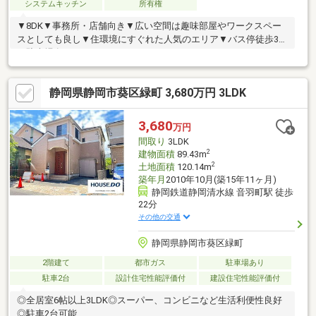
システムキッチン
所有権
▼8DK▼事務所・店舗向き▼広い空間は趣味部屋やワークスペー
スとしても良し▼住環境にすぐれた人気のエリア▼バス停徒歩3分
▼駐車場有▼
静岡県静岡市葵区緑町 3,680万円 3LDK
3,680
万円
間取り
3LDK
2
建物面積
89.43m
2
土地面積
120.14m
築年月
2010年10月(築15年11ヶ月)
静岡鉄道静岡清水線 音羽町駅 徒歩
22分
その他の交通
静岡県静岡市葵区緑町
2階建て
都市ガス
駐車場あり
駐車2台
設計住宅性能評価付
建設住宅性能評価付
◎全居室6帖以上3LDK◎スーパー、コンビニなど生活利便性良好
◎駐車2台可能