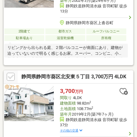
築年月
2002年3月(築24年6ヶ月)
静岡鉄道静岡清水線 音羽町駅 徒歩
13分
静岡県静岡市葵区上沓谷町
2階建て
都市ガス
ルーフバルコニー
駐車場あり
浴室乾燥機
所有権
リビングから出られる庭、２階バルコニーが南面にあり、建物が
迫っていないので明るく感じるお家。スーパー、コンビニ、小学
校徒歩４分、中学校、バス停は徒歩２分！◆ポイント◆地域：静
岡市立東中学校から１６０ｍ、横内小学校から２７０ｍ・新静岡
駅から１３００ｍ建物：南面に庭、バルコニー完備・２階に３部
静岡県静岡市葵区北安東５丁目 3,700万円 4LDK
屋、そのうち２部屋は続き間にできます設備：浴室暖房換気乾燥
機あり・小屋裏収納あり◆その他特徴◆近隣：巴町バス停徒歩２
分・こばと保育園徒歩２分・太田町市場徒歩４分巴町バス停から
3,700
万円
乗車約７分で静岡市中心部の新静岡駅に到着できます。街中に近
間取り
4LDK
く、バスの本数豊富です！
2
建物面積
98.82m
2
土地面積
108.77m
築年月
2019年2月(築7年7ヶ月)
静岡鉄道静岡清水線 音羽町駅 徒歩
37分
その他の交通