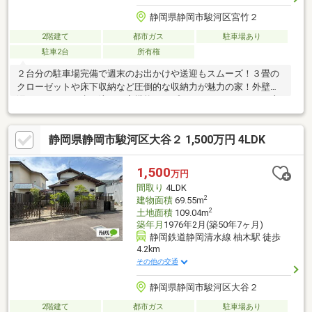
静岡県静岡市駿河区宮竹２
2階建て
都市ガス
駐車場あり
駐車2台
所有権
２台分の駐車場完備で週末のお出かけや送迎もスムーズ！３畳の
クローゼットや床下収納など圧倒的な収納力が魅力の家！外壁は
汚れがついても水で流れる高機能タイプ♪バルコニー：２０ｍ2主
要採光面：南向き新築時・増改築時の設計図書あり
静岡県静岡市駿河区大谷２ 1,500万円 4LDK
1,500
万円
間取り
4LDK
2
建物面積
69.55m
2
土地面積
109.04m
築年月
1976年2月(築50年7ヶ月)
静岡鉄道静岡清水線 柚木駅 徒歩
4.2km
その他の交通
静岡県静岡市駿河区大谷２
2階建て
都市ガス
駐車場あり