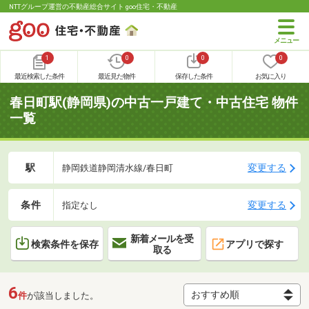
NTTグループ運営の不動産総合サイト goo住宅・不動産
1
0
0
0
最近検索した条件
最近見た物件
保存した条件
お気に入り
春日町駅(静岡県)の中古一戸建て・中古住宅 物件
一覧
駅
変更する
静岡鉄道静岡清水線/春日町
条件
変更する
指定なし
新着メールを受
検索条件を保存
アプリで探す
取る
6
件
が該当しました。