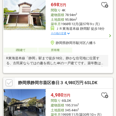
698
万円
間取り
4K
2
建物面積
78.94m
2
土地面積
95.86m
築年月
1968年12月(築57年9ヶ月)
ＪＲ東海道本線 静岡駅 徒歩18分
その他の交通
静岡県静岡市駿河区八幡５
2階建て
所有権
R東海道本線「静岡」駅まで徒歩18分。静かな住宅地に位置す
る、古民家ならではの趣を残した4Kの一戸建てです。築年数は経
過しておりますが、室内は比較的きれいに使用されており、丁寧
に管理されてきた様子がうかがえます。古民家ならではの温かみ
のある雰囲気を楽しみながら、ご自身のライフスタイルに合わせ
静岡県静岡市葵区春日３ 4,980万円 6SLDK
た住まいづくりをご検討いただけます。庭や物置が備わってお
り、ガーデニングや家庭菜園、アウトドア用品や季節用品の収納
など、多目的に活用できるのも戸建ならではの魅力です。静岡駅
4,980
万円
徒歩圏という利便性を備えながら、落ち着いた住環境でゆったり
間取り
6SLDK
と暮らしたい方におすすめの物件です。ぜひ現地にて建物の雰囲
2
建物面積
195.31m
気や状態をご確認く
2
土地面積
345.44m
築年月
1995年11月(築30年10ヶ月)