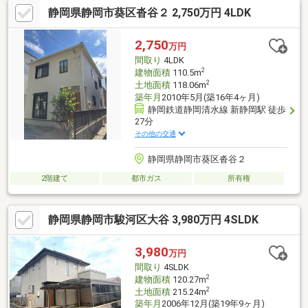
静岡県静岡市葵区沓谷２ 2,750万円 4LDK
階から3階にかけて吹き抜けがあり、開放感があります。白を基調
にした室内は、明るく広く感じられます。また、室内状態も良好
で、丁寧にお使いです。オール電化住宅。省エネ給湯器「エコキ
2,750
万円
ュート」2ウェイキッチンで家事動線が良く、玄関横に物入、１階
間取り
4LDK
に納戸あり。収納も充実
2
建物面積
110.5m
2
土地面積
118.06m
築年月
2010年5月(築16年4ヶ月)
静岡鉄道静岡清水線 新静岡駅 徒歩
27分
その他の交通
静岡県静岡市葵区沓谷２
2階建て
都市ガス
所有権
静岡県静岡市駿河区大谷 3,980万円 4SLDK
3,980
万円
間取り
4SLDK
2
建物面積
120.27m
2
土地面積
215.24m
築年月
2006年12月(築19年9ヶ月)