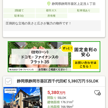
静岡県静岡市葵区上足洗１丁目
2階建て
都市ガス
駐車場あり
駐車3台
所有権
圧倒的な立地の良さと広さが魅力の物件です！
静岡県静岡市葵区西千代田町 5,380万円 5SLDK
5,380
万円
間取り
5SLDK
2
建物面積
176.31m
2
土地面積
166.96m