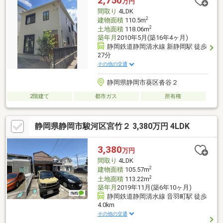
2,750
万円
ュート」2ウェイキッチンで家事動線が良く、玄関横に物入、１階
間取り
4LDK
に納戸あり。収納も充実
2
建物面積
110.5m
2
土地面積
118.06m
築年月
2010年5月(築16年4ヶ月)
静岡鉄道静岡清水線 新静岡駅 徒歩
27分
その他の交通
静岡県静岡市葵区沓谷２
2階建て
都市ガス
所有権
静岡県静岡市駿河区宮竹２ 3,380万円 4LDK
3,380
万円
間取り
4LDK
2
建物面積
105.57m
2
土地面積
113.22m
築年月
2019年11月(築6年10ヶ月)
静岡鉄道静岡清水線 音羽町駅 徒歩
4.0km
その他の交通