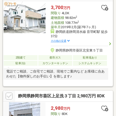
機あり・小屋裏収納あり◆その他特徴◆近隣：巴町バス停徒歩２
分・こばと保育園徒歩２分・太田町市場徒歩４分巴町バス停から
3,700
万円
乗車約７分で静岡市中心部の新静岡駅に到着できます。街中に近
間取り
4LDK
く、バスの本数豊富です！
2
建物面積
98.82m
2
土地面積
108.77m
築年月
2019年2月(築7年7ヶ月)
静岡鉄道静岡清水線 音羽町駅 徒歩
37分
その他の交通
静岡県静岡市葵区北安東５丁目
2階建て
都市ガス
駐車場あり
駐車2台
カウンターキッチン
システムキッチン
電話でご相談、ご自宅でご相談、現地でご案内など お客様に合あ
わせた【物件探しのお手伝い】を致します♪
静岡県静岡市葵区上足洗３丁目 2,980万円 8DK
2,980
万円
間取り
8DK