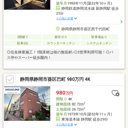
築年月
1993年11月(築32年10ヶ月)
静岡鉄道静岡清水線 新静岡駅 徒歩
25分
その他の交通
静岡県静岡市葵区西千代田町
2階建て
都市ガス
駐車場あり
駐車2台
カウンターキッチン
システムキッチン
◎住友林業施工！1階床材は桜の無垢材♪◎2世帯利用可能！◎バ
ス停やスーパー徒歩圏内！
静岡県静岡市葵区巴町 980万円 4K
980
万円
間取り
4K
2
建物面積
82.72m
2
土地面積
36.72m
築年月
1973年10月(築52年11ヶ月)
東海道本線 静岡駅 徒歩29分
その他の交通