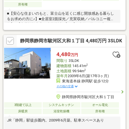
所有権
■【安心な住まいのもと、富士山を近くに感じ開放感ある暮らし
をお求めの方に♪】■全居室2面採光／充実収納／バルコニー複
数】■【商業施設充実／小学校近く】■【ご内覧可能／住宅ローン
のご相談無料】
静岡県静岡市駿河区大和１丁目 4,480万円 3SLDK
4,480
万円
間取り
3SLDK
2
建物面積
145.41m
2
土地面積
99.94m
築年月
2009年6月(築17年3ヶ月)
東海道本線 静岡駅 徒歩12分
その他の交通
静岡県静岡市駿河区大和１丁目
3階建て以上
システムキッチン
オール電化
床暖房
浴室乾燥機
所有権
JR「静岡」駅徒歩圏内。2009年6月築。駐車スペースあり