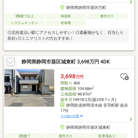
静岡県静岡市葵区巴町
3階建て以上
南道路
都市ガス
システムキッチン
所有権
◎北街道沿い駅にアクセスしやすい！◎遮蔽物がなく、日当たり
良好♪◎ミニマリストの方おすすめ！
静岡県静岡市葵区城東町 3,698万円 4DK
3,698
万円
間取り
4DK
2
建物面積
104.68m
2
土地面積
98.87m
築年月
1991年2月(築35年7ヶ月)
静岡鉄道静岡清水線 音羽町駅 徒歩
17分
その他の交通
静岡県静岡市葵区城東町
2階建て
都市ガス
駐車場あり