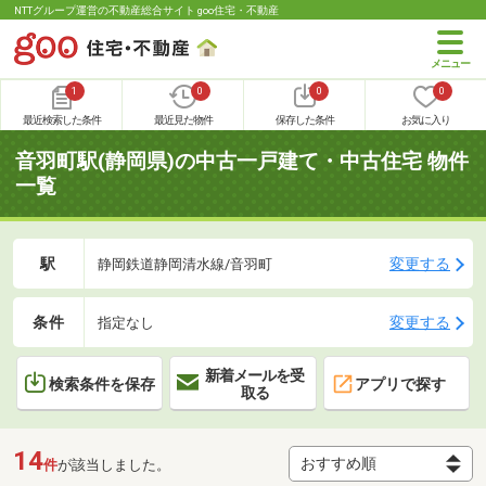
NTTグループ運営の不動産総合サイト goo住宅・不動産
1
0
0
0
最近検索した条件
最近見た物件
保存した条件
お気に入り
音羽町駅(静岡県)の中古一戸建て・中古住宅 物件
一覧
駅
変更する
静岡鉄道静岡清水線/音羽町
条件
変更する
指定なし
新着メールを受
検索条件を保存
アプリで探す
取る
14
件
が該当しました。