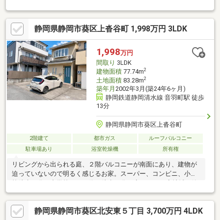
広々としたLDKに加えて、南側には多目的に使えるお庭も備わっ
ています。◎ 子育て世帯に適した周辺環境・横内小学校まで徒歩
6分と近く、低学年のお子様の毎日の通学も負担が少なくなりま
静岡県静岡市葵区上沓谷町 1,998万円 3LDK
す。・敷地内には毎日の生活や送迎に便利なお車を2台分駐車でき
るスペースを確保しています。◎ 建物の状態を示す評価書付き・
設計および建設の住宅性能評価書（既存住宅）を取得している建
1,998
万円
物です。・静岡市葵区緑町の落ち着いた住宅街で、家族の新しい
間取り
3LDK
生活をスタートできます。
2
建物面積
77.74m
2
土地面積
83.28m
築年月
2002年3月(築24年6ヶ月)
静岡鉄道静岡清水線 音羽町駅 徒歩
13分
静岡県静岡市葵区上沓谷町
2階建て
都市ガス
ルーフバルコニー
駐車場あり
浴室乾燥機
所有権
リビングから出られる庭、２階バルコニーが南面にあり、建物が
迫っていないので明るく感じるお家。スーパー、コンビニ、小学
校徒歩４分、中学校、バス停は徒歩２分！◆ポイント◆地域：静
岡市立東中学校から１６０ｍ、横内小学校から２７０ｍ・新静岡
駅から１３００ｍ建物：南面に庭、バルコニー完備・２階に３部
静岡県静岡市葵区北安東５丁目 3,700万円 4LDK
屋、そのうち２部屋は続き間にできます設備：浴室暖房換気乾燥