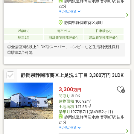
静岡鉄道静岡清水線 音羽町駅 徒歩
22分
その他の交通
静岡県静岡市葵区緑町
2階建て
都市ガス
駐車場あり
駐車2台
設計住宅性能評価付
建設住宅性能評価付
◎全居室6帖以上3LDK◎スーパー、コンビニなど生活利便性良好
◎駐車2台可能
静岡県静岡市葵区上足洗１丁目 3,300万円 3LDK
3,300
万円
間取り
3LDK
2
建物面積
106.92m
2
土地面積
147.55m
築年月
1977年7月(築49年2ヶ月)
静岡鉄道静岡清水線 音羽町駅 徒歩
21分
その他の交通