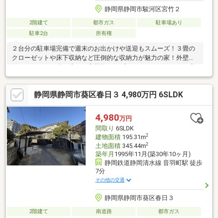
静岡県静岡市駿河区宮竹２
2階建て
都市ガス
駐車場あり
駐車2台
所有権
２台分の駐車場完備で週末のお出かけや送迎もスムーズ！３畳の
クローゼットや床下収納など圧倒的な収納力が魅力の家！外壁は
汚れがついても水で流れる高機能タイプ♪バルコニー：２０ｍ2主
要採光面：南向き新築時・増改築時の設計図書あり
静岡県静岡市葵区春日３ 4,980万円 6SLDK
4,980
万円
間取り
6SLDK
2
建物面積
195.31m
2
土地面積
345.44m
築年月
1995年11月(築30年10ヶ月)
静岡鉄道静岡清水線 音羽町駅 徒歩
7分
その他の交通
静岡県静岡市葵区春日３
2階建て
南道路
都市ガス