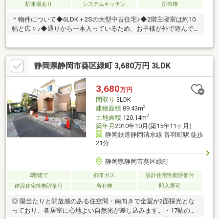
駐車場あり
システムキッチン
所有権
＊物件について◆6LDK＋2Sの大型中古住宅♪◆2階主寝室は約10
帖と広々♪◆通りから一本入っているため、お子様が外で遊んで
いても安心♪＊特記事項◆現況渡し◆現況と間取り図が相違する
場合は現況優先◆土砂災害計画区域内＊気になった方や後でゆっ
くり見返したいなという方は、【お気に入りに追加】ボタンを押
静岡県静岡市葵区緑町 3,680万円 3LDK
してください♪＊詳細を聞きたい方、購入はまだだけど話だけでも
聞いてみたいという方は、【資料請求(無料)】・【お問合せ】・
【054-264-0511】お好きなところからお問合せください♪お問合
3,680
万円
せ、心よりお待ちしております♪
間取り
3LDK
2
建物面積
89.43m
2
土地面積
120.14m
築年月
2010年10月(築15年11ヶ月)
静岡鉄道静岡清水線 音羽町駅 徒歩
21分
静岡県静岡市葵区緑町
2階建て
都市ガス
設計住宅性能評価付
建設住宅性能評価付
所有権
即入居可
◎ 陽当たりと開放感のある住空間・南向きで全室が2面採光とな
っており、各居室に心地よい自然光が差し込みます。・17帖の