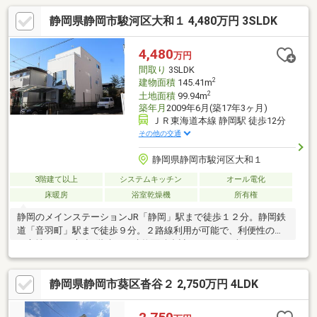
静岡県静岡市駿河区大和１ 4,480万円 3SLDK
4,480
万円
間取り
3SLDK
2
建物面積
145.41m
2
土地面積
99.94m
築年月
2009年6月(築17年3ヶ月)
ＪＲ東海道本線 静岡駅 徒歩12分
その他の交通
静岡県静岡市駿河区大和１
3階建て以上
システムキッチン
オール電化
床暖房
浴室乾燥機
所有権
静岡のメインステーションJR「静岡」駅まで徒歩１２分。静岡鉄
道「音羽町」駅まで徒歩９分。２路線利用が可能で、利便性の良
い立地です。木造3階建て、建物面積合計は145.41平米あり、ゆっ
たりお住まいいただけます。断熱性、気密性にすぐれた外断熱。
通風も良好です。居室やリビングダイニングの窓は複層ガラス。2
静岡県静岡市葵区沓谷２ 2,750万円 4LDK
階から3階にかけて吹き抜けがあり、開放感があります。白を基調
にした室内は、明るく広く感じられます。また、室内状態も良好
で、丁寧にお使いです。オール電化住宅。省エネ給湯器「エコキ