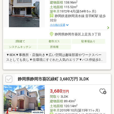
2
建物面積
138.96m
2
土地面積
115.52m
築年月
1972年4月(築54年5ヶ月)
静岡鉄道静岡清水線 音羽町駅 徒歩
32分
その他の交通
静岡県静岡市葵区上足洗３丁目
2階建て
都市ガス
駐車場あり
システムキッチン
所有権
▼8DK▼事務所・店舗向き▼広い空間は趣味部屋やワークスペー
スとしても良し▼住環境にすぐれた人気のエリア▼バス停徒歩3分
▼駐車場有▼
静岡県静岡市葵区緑町 3,680万円 3LDK
3,680
万円
間取り
3LDK
2
建物面積
89.43m
2
土地面積
120.14m
築年月
2010年10月(築15年11ヶ月)