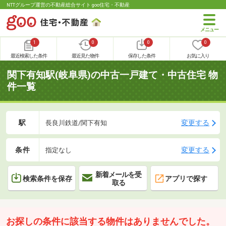
NTTグループ運営の不動産総合サイト goo住宅・不動産
1
0
0
0
最近検索した条件
最近見た物件
保存した条件
お気に入り
関下有知駅(岐阜県)の中古一戸建て・中古住宅 物
件一覧
駅
変更する
長良川鉄道/関下有知
条件
変更する
指定なし
新着メールを受
検索条件を保存
アプリで探す
取る
お探しの条件に該当する物件はありませんでした。