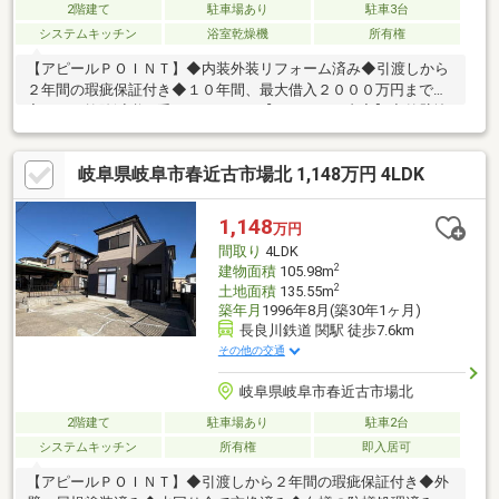
2階建て
駐車場あり
駐車3台
システムキッチン
浴室乾燥機
所有権
【アピールＰＯＩＮＴ】◆内装外装リフォーム済み◆引渡しから
２年間の瑕疵保証付き◆１０年間、最大借入２０００万円まで住
宅ローン控除減税が受けられます。【リフォーム内容】◇外壁塗
装、屋根塗装済（一部）◇キッチン・洗面化粧台・トイレ交換◇
浴室 前所有者にて令和２年２月に交換◇クロスの張り替え◇床
岐阜県岐阜市春近古市場北 1,148万円 4LDK
の張り替え◇白蟻の防蟻処理（５年間の保証付き）◇エアコン設
置◇照明器具の設置（一部）◇ドアホン設
置 弊社は中古住宅を直接買取り、リフォー
1,148
万円
ムをして販売を行っております。自社規格に沿ったリフォームと
間取り
4LDK
チェックにより、ご購入後も安心していただけます。お気軽にお
2
建物面積
105.98m
問い
2
土地面積
135.55m
築年月
1996年8月(築30年1ヶ月)
長良川鉄道 関駅 徒歩7.6km
その他の交通
岐阜県岐阜市春近古市場北
2階建て
駐車場あり
駐車2台
システムキッチン
所有権
即入居可
【アピールＰＯＩＮＴ】◆引渡しから２年間の瑕疵保証付き◆外