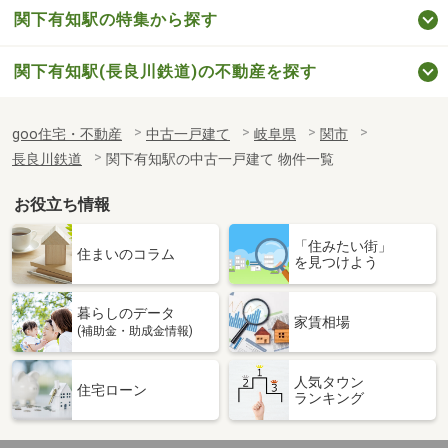
関下有知駅の特集から探す
関下有知駅(長良川鉄道)の不動産を探す
goo住宅・不動産
中古一戸建て
岐阜県
関市
長良川鉄道
関下有知駅の中古一戸建て 物件一覧
お役立ち情報
「住みたい街」
住まいのコラム
を見つけよう
暮らしのデータ
家賃相場
(補助金・助成金情報)
人気タウン
住宅ローン
ランキング