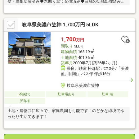
壁・屋根塗装済み◆水回り全て交換済み◆白蟻の防蟻処理済み
（５年間の保証付き）◆駐車場２台可◆１０年間、最大借入２０
００万円まで住宅ローン控除減税が受けられます。【リフォーム
内容】◇外壁・屋根塗装◇水回り全て交換◇白蟻の防蟻処理（５
岐阜県美濃市笠神 1,700万円 5LDK
年間の保証付き）◇エアコン設置◇照明器具の設置◇ドアホン設
置◇クロスの張り替え◇床の張り替え 等 弊社は中古
住宅を直接買取り、リフォームをして販売を行っております。自
1,700
万円
社規格に沿ったリフォームとチェックにより、ご購入後も安心し
間取り
5LDK
ていただけます。
2
建物面積
165.19m
2
土地面積
401.36m
築年月
2000年7月(築26年2ヶ月)
長良川鉄道 松森駅 バス3分/「美濃
藍川団地」バス停 停歩16分
岐阜県美濃市笠神
2階建て
駐車場あり
駐車3台
所有権
土地・建物共に広々で、家庭農園も可能です！のどかな環境でゆ
ったり生活できます！