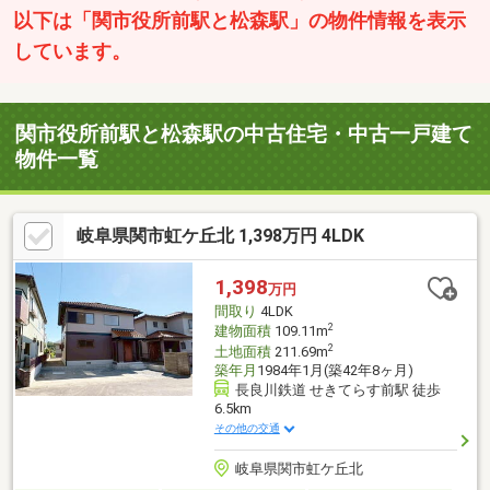
以下は「関市役所前駅と松森駅」の物件情報を表示
しています。
関市役所前駅と松森駅の中古住宅・中古一戸建て
物件一覧
岐阜県関市虹ケ丘北 1,398万円 4LDK
1,398
万円
間取り
4LDK
2
建物面積
109.11m
2
土地面積
211.69m
築年月
1984年1月(築42年8ヶ月)
長良川鉄道 せきてらす前駅 徒歩
6.5km
その他の交通
岐阜県関市虹ケ丘北