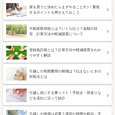
家を買うと決めたらまずやること3つ！重視
するポイントも押さえておこう
不動産取得税とは？いくら払う？金額の目
安・計算方法や軽減措置について
登録免許税とは？計算方法や軽減措置をわか
りやすく解説
引越しの初期費用の相場は？払えないときの
対処法とは
引越し前にする事リスト！手続き・荷造りな
どを流れに沿って紹介
引越しの挨拶は必要？適切な時間や粗品・手