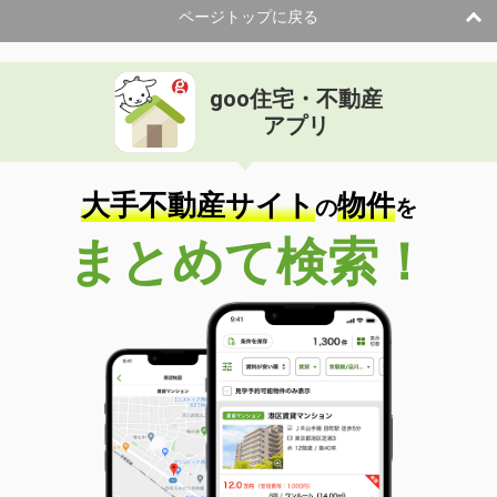
ページトップに戻る
goo住宅・不動産
アプリ
大手不動産サイト
物件
の
を
まとめて検索！