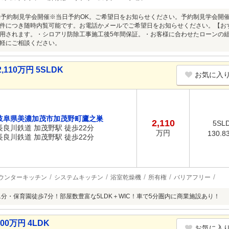
8/9(日)予約制見学会開催※当日予約OK。ご希望日をお知らせください。予約制見学会
件につき随時内覧可能です。お電話かメールでご希望日をお知らせください。【お
用されます。・シロアリ防除工事施工後5年間保証。・お客様に合わせたローンの
軽にご相談ください。
10万円 5SLDK
お気に入
岐阜県美濃加茂市加茂野町鷹之巣
2,110
5SL
長良川鉄道 加茂野駅 徒歩22分
万円
130.8
長良川鉄道 加茂野駅 徒歩22分
ウンターキッチン
システムキッチン
浴室乾燥機
所有権
バリアフリー
1分・保育園徒歩7分！部屋数豊富な5LDK＋WIC！車で5分圏内に商業施設あり！
0万円 4LDK
お気に入