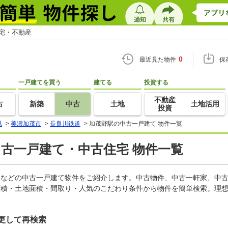
住宅・不動産
0
最近見た物件
保
一戸建てを買う
建てる
投資する
不動産
古
新築
中古
土地
土地活用
投資
県
>
美濃加茂市
>
長良川鉄道
>
加茂野駅の中古一戸建て 物件一覧
中古一戸建て・中古住宅 物件一覧
軒家などの中古一戸建て物件をご紹介します。中古物件、中古一軒家、中
面積・土地面積・間取り・人気のこだわり条件から物件を簡単検索。理想
更して再検索