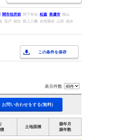
関
関市役所前
関下有知
松森
美濃市
梅山
池
深戸
相生
郡上八幡
自然園前
山田
徳永
この条件を保存
表示件数
・お問い合わせをする(無料)
り
築年月
土地面積
積
築年数