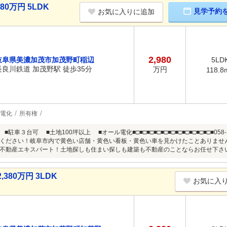
0万円 5LDK
見学予約
お気に入りに追加
2,980
岐阜県美濃加茂市加茂野町稲辺
5LD
長良川鉄道 加茂野駅 徒歩35分
万円
118.8
電化
所有権
駐車３台可 ■土地100坪以上 ■オール電化■□■□■□■□■□■□■□■□■□■□■□■058
ください！岐阜市内で黄色い店舗・黄色い看板・黄色い車を見かけたことありませ
不動産エキスパート！土地探しも住まい探しも建築も不動産のことならお任せ下さい
80万円 3LDK
お気に入