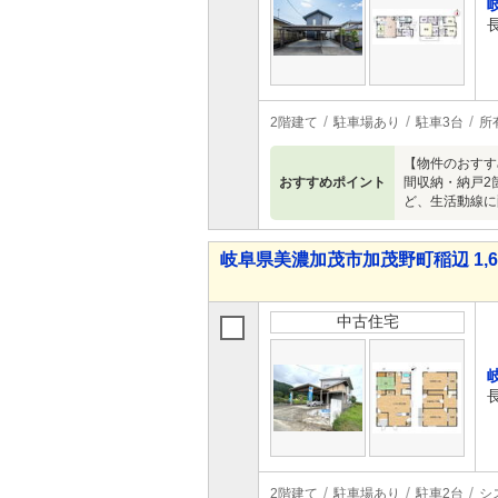
2階建て
駐車場あり
駐車3台
所
【物件のおすす
おすすめポイント
間収納・納戸2
ど、生活動線に
岐阜県美濃加茂市加茂野町稲辺 1,69
中古住宅
2階建て
駐車場あり
駐車2台
シ