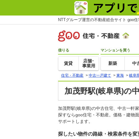
NTTグループ運営の不動産総合サイト goo
借りる
マンションを買う
店舗･
賃貸
新築
中
事業用
住宅・不動産
>
中古一戸建て
>
東海
>
岐阜
加茂野駅(岐阜県)の
加茂野駅(岐阜県)の中古住宅、中古一
探すならgoo住宅・不動産。価格・建物
サポートします。
探したい物件の路線・検索条件を変