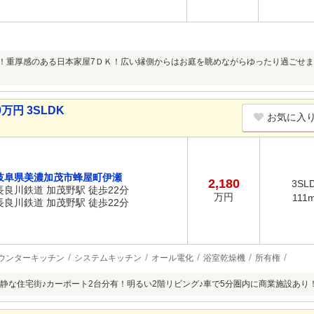
上！重厚感のある日本家屋7ＤＫ！広い縁側からはお庭を眺めながらゆったり過ごせ
万円 3SLDK
お気に入
岐阜県美濃加茂市蜂屋町伊瀬
2,180
3SL
長良川鉄道 加茂野駅 徒歩22分
万円
111
長良川鉄道 加茂野駅 徒歩22分
ウンターキッチン
システムキッチン
オール電化
浴室乾燥機
所有権
静な住宅街♪カーポート2台分有！明るい2階リビング♪車で5分圏内に商業施設あり