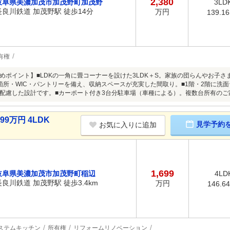
2,380
岐阜県美濃加茂市加茂野町加茂野
3LD
長良川鉄道 加茂野駅 徒歩14分
万円
139.1
有権
めポイント】■LDKの一角に畳コーナーを設けた3LDK＋S。家族の団らんやお子
箇所・WIC・パントリーを備え、収納スペースが充実した間取り。■1階・2階に洗
配慮した設計です。■カーポート付き3台分駐車場（車種による）。複数台所有のご
9万円 4LDK
見学予約
お気に入りに追加
1,699
岐阜県美濃加茂市加茂野町稲辺
4LD
長良川鉄道 加茂野駅 徒歩3.4km
万円
146.6
ステムキッチン
所有権
リフォームリノベーション