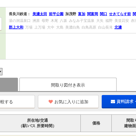
長良川鉄道：
美濃太田
前平公園
加茂野
富加
関富岡
関口
せきてらす前
湯の洞温泉口
洲原
母野
木尾
八坂
みなみ子宝温泉
大矢
福野
美並苅安
赤
郡上大和
万場
上万場
大中
大島
美濃白鳥
白鳥高原
白山長滝
北濃
間取り図付き表示
お気に入りに追加
資料請求
所在地/交通
間取
価格
（駅/バス 所要時間）
建物面