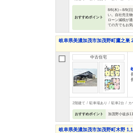
8/6(木)～
い。自社売主物
おすすめポイント
ローン減税が適
ての方でもお気
岐阜県美濃加茂市加茂野町鷹之巣 2,1
中古住宅
2階建て
駐車場あり
駐車2台
カ
おすすめポイント
加茂野小徒歩1
岐阜県美濃加茂市加茂野町木野 1,10