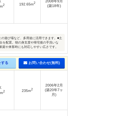
K
2008年9月
2
192.65m
2
(築18年)
6m
さまの遊び場など、多用途に活用できます。■土
面台を配置。朝の身支度や帰宅後の手洗いな
家庭や来客時にも対応しやすい広さです。
をする
お問い合わせ(無料)
2006年2月
K
2
(築20年7ヶ
235m
2
4m
月)