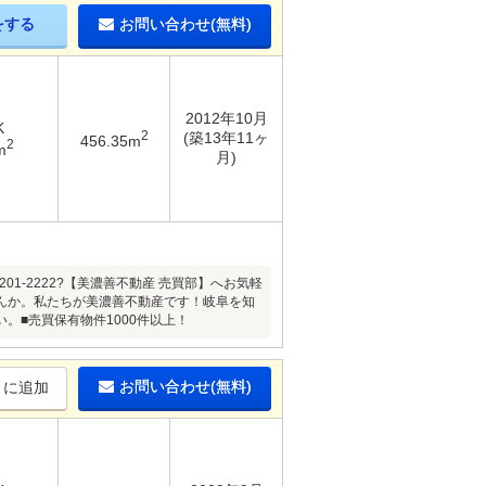
をする
お問い合わせ(無料)
2012年10月
K
2
(築13年11ヶ
456.35m
2
m
月)
-201-2222?【美濃善不動産 売買部】へお気軽
んか。私たちが美濃善不動産です！岐阜を知
。■売買保有物件1000件以上！
お問い合わせ(無料)
りに追加