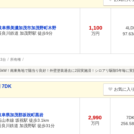
1,100
岐阜県美濃加茂市加茂野町木野
4LD
長良川鉄道 加茂野駅 徒歩9分
万円
97.6
3台
所有権
.5kW！南東角地で陽当り良好！外壁塗装過去に2回実施済！シロアリ駆除5年毎に実
 7DK
お気に入
岐阜県加茂郡坂祝町黒岩
2,990
7D
高山本線 坂祝駅 徒歩3.1km
万円
256.5
長良川鉄道 加茂野駅 徒歩31分