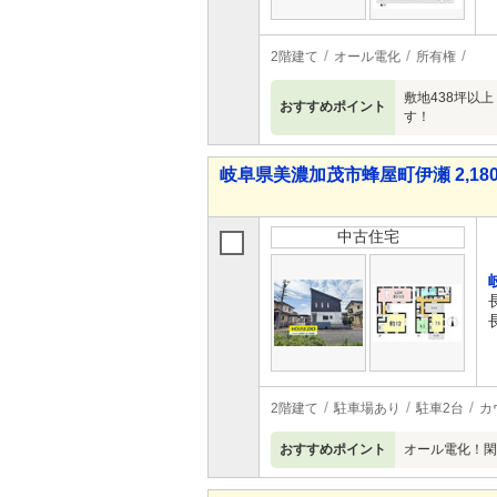
2階建て
オール電化
所有権
敷地438坪以
おすすめポイント
す！
岐阜県美濃加茂市蜂屋町伊瀬 2,180
中古住宅
2階建て
駐車場あり
駐車2台
カ
おすすめポイント
オール電化！閑