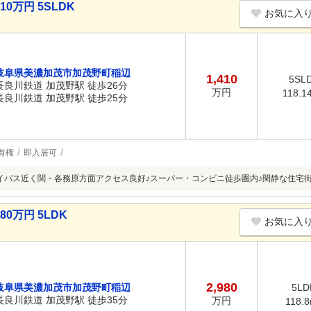
0万円 5SLDK
お気に入
岐阜県美濃加茂市加茂野町稲辺
1,410
5SL
長良川鉄道 加茂野駅 徒歩26分
万円
118.1
長良川鉄道 加茂野駅 徒歩25分
有権
即入居可
バイパス近く関・各務原方面アクセス良好♪スーパー・コンビニ徒歩圏内♪閑静な住宅
0万円 5LDK
お気に入
2,980
岐阜県美濃加茂市加茂野町稲辺
5LD
長良川鉄道 加茂野駅 徒歩35分
万円
118.