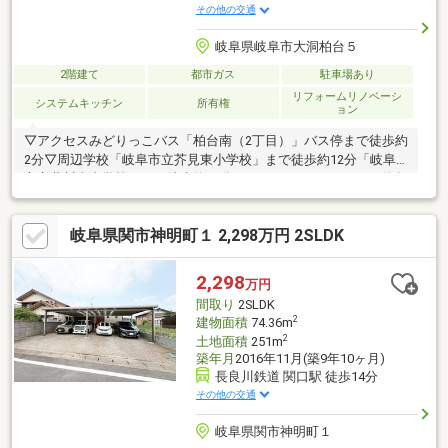
その他の交通
岐阜県岐阜市大洞柏台５
2階建て
都市ガス
駐車場あり
リフォームリノベーシ
システムキッチン
所有権
ョン
▽アクセスみどりっこバス「柏台南（2丁目）」バス停まで徒歩約
2分▽周辺学校「岐阜市立芥見東小学校」まで徒歩約12分「岐阜
市立藍川東中学校」まで徒歩約12分■■おすすめポイント■■・築年
数を感じさせない美邸！全居室収納完備の4SLDK！収納量も豊富
でファミリー層に最適！・土地面積58坪超のゆとりある敷地！・
岐阜県関市神明町１ 2,298万円 2SLDK
前面道路はゆとりのある幅員で駐車・出入りもスムーズ・周辺は
静かで自然豊かな住宅街ながら、生活施設も近く利便性◎洗面所
やリビングの床、屋根などをリフォームしており、快適にお住ま
2,298
万円
いいただけます。静かで落ち着いた環境の中にあり、季節の移ろ
間取り
2SLDK
いを感じながら過ごせるのも魅力です。
2
建物面積
74.36m
2
土地面積
251m
築年月
2016年11月(築9年10ヶ月)
長良川鉄道 関口駅 徒歩14分
その他の交通
岐阜県関市神明町１