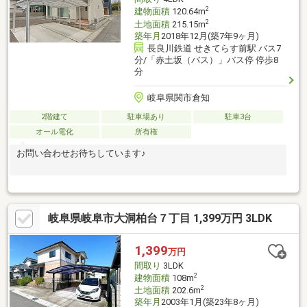
2
建物面積
120.64m
2
土地面積
215.15m
築年月
2018年12月(築7年9ヶ月)
長良川鉄道 せきてらす前駅 バス7
分/「赤土坂（バス）」バス停 停歩8
分
岐阜県関市倉知
2階建て
駐車場あり
駐車3台
オール電化
所有権
お問い合わせお待ちしています♪
岐阜県岐阜市大洞柏台７丁目 1,399万円 3LDK
1,399
万円
間取り
3LDK
2
建物面積
108m
2
土地面積
202.6m
築年月
2003年1月(築23年8ヶ月)