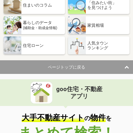
「住みたい街」
住まいのコラム
を見つけよう
暮らしのデータ
家賃相場
(補助金・助成金情報)
人気タウン
住宅ローン
ランキング
ページトップに戻る
goo住宅・不動産
アプリ
大手不動産サイト
物件
の
を
まとめて検索！