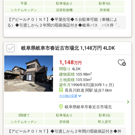
平屋
駐車場あり
駐車3台
システムキッチン
浴室乾燥機
所有権
【アピールＰＯＩＮＴ】◆平屋住宅◆５台駐車可能（車種によ
る）◆引渡しから２年間の瑕疵保証付き◆岐阜バス バス停「関
口」まで約２２０ｍ（徒歩約３分）◆白蟻の防蟻処理済み（５年
間の保証付き）◆１０年間、最大借入２０００万円まで住宅ロー
ン控除減税が受けられます。【リフォーム内容】◇トイレ、洗面
岐阜県岐阜市春近古市場北 1,148万円 4LDK
化粧台交換◇クッションフロア張替え（一部）◇クロスの張り替
え（一部）◇白蟻の防蟻処理（５年間の保証付き）◇エアコン設
置 等 弊社は中古住宅を直
1,148
万円
接買取り、リフォームをして販売を行っております。自社規格に
間取り
4LDK
沿ったリフォームとチェックにより、ご購入後も安心
2
建物面積
105.98m
2
土地面積
135.55m
築年月
1996年8月(築30年1ヶ月)
長良川鉄道 関駅 徒歩7.6km
その他の交通
岐阜県岐阜市春近古市場北
2階建て
駐車場あり
駐車2台
システムキッチン
所有権
即入居可
【アピールＰＯＩＮＴ】◆引渡しから２年間の瑕疵保証付き◆外