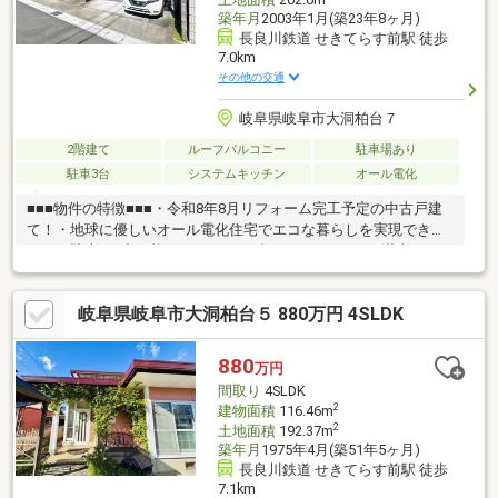
築年月
2003年1月(築23年8ヶ月)
長良川鉄道 せきてらす前駅 徒歩
7.0km
その他の交通
岐阜県岐阜市大洞柏台７
2階建て
ルーフバルコニー
駐車場あり
駐車3台
システムキッチン
オール電化
■■■物件の特徴■■■・令和8年8月リフォーム完工予定の中古戸建
て！・地球に優しいオール電化住宅でエコな暮らしを実現できま
す！・駐車は3台可能でカーポート付き！カーライフを満喫できま
す！・各居室収納スペースがあるので荷物が多い方にもおすす
め！・リビング横に和室があり、続き間として開放感あるスペー
岐阜県岐阜市大洞柏台５ 880万円 4SLDK
スが確保できます！・バス停まで徒歩約2分！ちょっとしたお出か
けにも便利です！■■■周辺環境■■■・藍東学園…徒歩約12分・岐阜
市コミュニティ「柏台東［７丁目］」停…徒歩約2分・コープ芥見
880
万円
店…徒歩約19分・ミニストップ岐阜大洞団地店…徒歩約15分・ゲン
間取り
4SLDK
キー芥見南山店…徒歩約19分
2
建物面積
116.46m
2
土地面積
192.37m
築年月
1975年4月(築51年5ヶ月)
長良川鉄道 せきてらす前駅 徒歩
7.1km