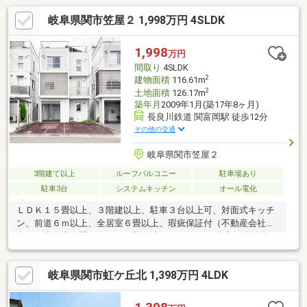
岐阜県関市笠屋２ 1,998万円 4SLDK
1,998
万円
間取り
4SLDK
2
建物面積
116.61m
2
土地面積
126.17m
築年月
2009年1月(築17年8ヶ月)
長良川鉄道 関富岡駅 徒歩12分
その他の交通
岐阜県関市笠屋２
3階建て以上
ルーフバルコニー
駐車場あり
駐車3台
システムキッチン
オール電化
ＬＤＫ１５畳以上、３階建以上、駐車３台以上可、対面式キッチ
ン、前道６ｍ以上、全居室６畳以上、瑕疵保証付（不動産会社独
自）、太陽光発電システム、即引渡可、スーパー 徒歩10分以内、
市街地が近い、システムキッチン、浴室乾燥機、陽当り良好、全
居室収納、駅まで平坦、閑静な住宅地、総合病院 徒歩10分以内、
岐阜県関市虹ケ丘北 1,398万円 4LDK
整形地、庭、シャワー付洗面化粧台、３面採光、バリアフリー、
浴室１坪以上、２面以上バルコニー、複層ガラス、オートバス、
温水洗浄便座、浴室に窓、ＴＶモニタ付インターホン、眺望良