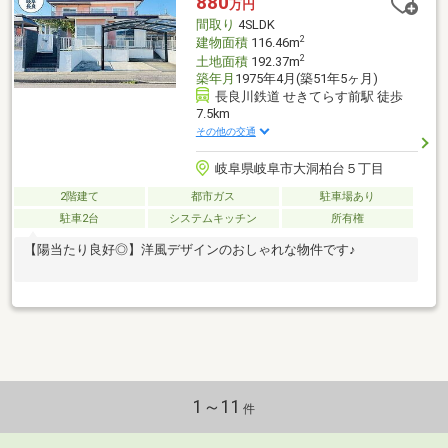
880
万円
間取り
4SLDK
2
建物面積
116.46m
2
土地面積
192.37m
築年月
1975年4月(築51年5ヶ月)
長良川鉄道 せきてらす前駅 徒歩
7.5km
その他の交通
岐阜県岐阜市大洞柏台５丁目
2階建て
都市ガス
駐車場あり
駐車2台
システムキッチン
所有権
【陽当たり良好◎】洋風デザインのおしゃれな物件です♪
1～11
件