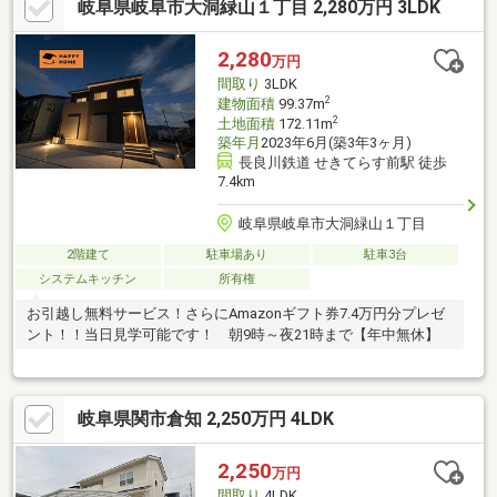
岐阜県岐阜市大洞緑山１丁目 2,280万円 3LDK
スーパーやドラッグストアが徒歩圏内に揃い、忙しい日々も快適
に過ごせます。利便性と落ち着きの両方を兼ね備えた住環境で
す。写真だけでは伝えきれない “心地よさ” 、ぜひ現地でお確かめ
2,280
万円
ください。
間取り
3LDK
2
建物面積
99.37m
2
土地面積
172.11m
築年月
2023年6月(築3年3ヶ月)
長良川鉄道 せきてらす前駅 徒歩
7.4km
岐阜県岐阜市大洞緑山１丁目
2階建て
駐車場あり
駐車3台
システムキッチン
所有権
お引越し無料サービス！さらにAmazonギフト券7.4万円分プレゼ
ント！！当日見学可能です！ 朝9時～夜21時まで【年中無休】
岐阜県関市倉知 2,250万円 4LDK
2,250
万円
間取り
4LDK