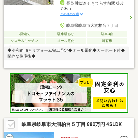
長良川鉄道 せきてらす前駅 徒歩
7.0km
その他の交通
岐阜県岐阜市大洞柏台７丁目
2階建て
駐車場あり
駐車3台
システムキッチン
オール電化
所有権
◆令和8年8月リフォーム完工予定◆オール電化◆カーポート付◆
閑静な住宅街◆
岐阜県岐阜市大洞柏台５丁目 880万円 4SLDK