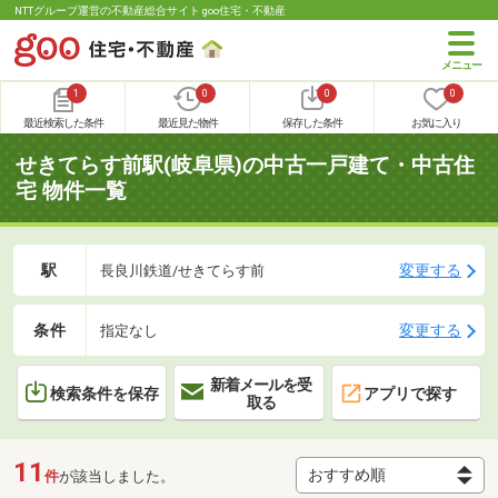
NTTグループ運営の不動産総合サイト goo住宅・不動産
1
0
0
0
最近検索した条件
最近見た物件
保存した条件
お気に入り
せきてらす前駅(岐阜県)の中古一戸建て・中古住
宅 物件一覧
駅
変更する
長良川鉄道/せきてらす前
条件
変更する
指定なし
新着メールを受
検索条件を保存
アプリで探す
取る
11
件
が該当しました。