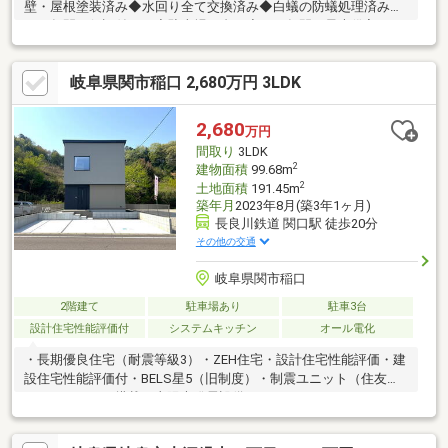
壁・屋根塗装済み◆水回り全て交換済み◆白蟻の防蟻処理済み
（５年間の保証付き）◆駐車場２台可◆１０年間、最大借入２０
００万円まで住宅ローン控除減税が受けられます。【リフォーム
内容】◇外壁・屋根塗装◇水回り全て交換◇白蟻の防蟻処理（５
岐阜県関市稲口 2,680万円 3LDK
年間の保証付き）◇エアコン設置◇照明器具の設置◇ドアホン設
置◇クロスの張り替え◇床の張り替え 等 弊社は中古
住宅を直接買取り、リフォームをして販売を行っております。自
2,680
万円
社規格に沿ったリフォームとチェックにより、ご購入後も安心し
間取り
3LDK
ていただけます。
2
建物面積
99.68m
2
土地面積
191.45m
築年月
2023年8月(築3年1ヶ月)
長良川鉄道 関口駅 徒歩20分
その他の交通
岐阜県関市稲口
2階建て
駐車場あり
駐車3台
設計住宅性能評価付
システムキッチン
オール電化
・長期優良住宅（耐震等級3）・ZEH住宅・設計住宅性能評価・建
設住宅性能評価付・BELS星5（旧制度）・制震ユニット（住友ゴ
ム ミライエ）搭載・太陽光発電設備（5.1kw）、エコキュート
（Panasonic370L フルオート）搭載・エアコン1台、全室照明器
具・カーテン付静かな住宅街に位置しながら、生活施設が充実。