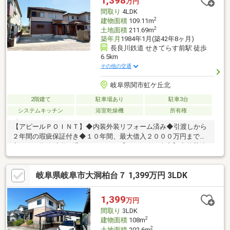
1,398
万円
好、パントリー（食器・食品の収納庫）、ウォークインクローゼ
間取り
4LDK
ット、ＩＨクッキングヒーター、ルーフバルコニー、屋上、オー
2
建物面積
109.11m
ル電化
2
土地面積
211.69m
築年月
1984年1月(築42年8ヶ月)
長良川鉄道 せきてらす前駅 徒歩
6.5km
その他の交通
岐阜県関市虹ケ丘北
2階建て
駐車場あり
駐車3台
システムキッチン
浴室乾燥機
所有権
【アピールＰＯＩＮＴ】◆内装外装リフォーム済み◆引渡しから
２年間の瑕疵保証付き◆１０年間、最大借入２０００万円まで住
宅ローン控除減税が受けられます。【リフォーム内容】◇外壁塗
装、屋根塗装済（一部）◇キッチン・洗面化粧台・トイレ交換◇
浴室 前所有者にて令和２年２月に交換◇クロスの張り替え◇床
岐阜県岐阜市大洞柏台７ 1,399万円 3LDK
の張り替え◇白蟻の防蟻処理（５年間の保証付き）◇エアコン設
置◇照明器具の設置（一部）◇ドアホン設
置 弊社は中古住宅を直接買取り、リフォー
1,399
万円
ムをして販売を行っております。自社規格に沿ったリフォームと
間取り
3LDK
チェックにより、ご購入後も安心していただけます。お気軽にお
2
建物面積
108m
問い
2
土地面積
202.6m