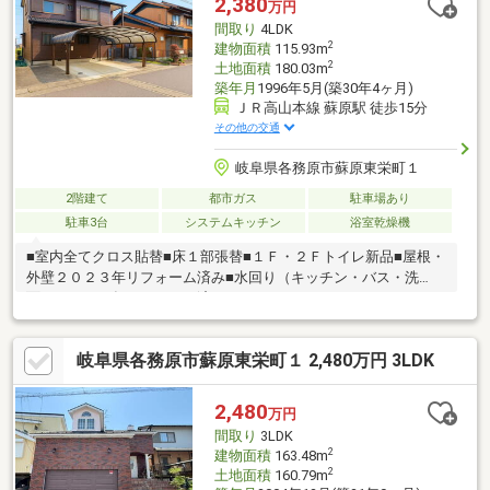
2,380
万円
間取り
4LDK
2
建物面積
115.93m
2
土地面積
180.03m
築年月
1996年5月(築30年4ヶ月)
ＪＲ高山本線 蘇原駅 徒歩15分
その他の交通
岐阜県各務原市蘇原東栄町１
2階建て
都市ガス
駐車場あり
駐車3台
システムキッチン
浴室乾燥機
■室内全てクロス貼替■床１部張替■１Ｆ・２Ｆトイレ新品■屋根・
外壁２０２３年リフォーム済み■水回り（キッチン・バス・洗
面）２０２３年リフォーム済み■キッチン（ＬＩＸＩＬ たっぷ
り収納 整流板レンジフード ワイドシンク 食洗器付き）■浴
室（ＴＯＴＯ「ほっカラリ床」／自動湯張り／浴室暖房乾燥機付
岐阜県各務原市蘇原東栄町１ 2,480万円 3LDK
き）■庭があります／家庭菜園・ガーデニング・バーべキューｅ
ｔｃ■カーポート付き駐車スペース（雨の日も安心）■ＪＲ蘇原ま
で駅徒歩約１５分／通勤・通学に便利■高台立地につき、日当た
2,480
万円
り・通風良好
間取り
3LDK
2
建物面積
163.48m
2
土地面積
160.79m