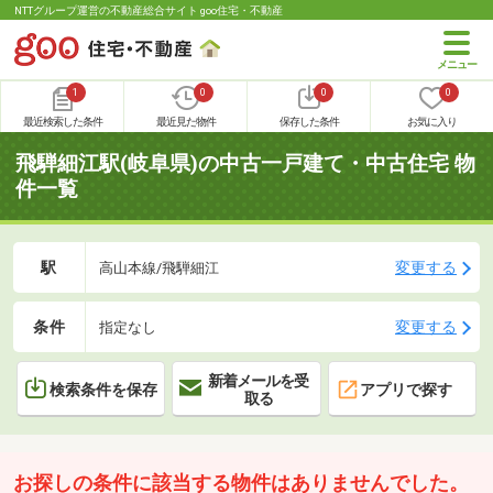
NTTグループ運営の不動産総合サイト goo住宅・不動産
1
0
0
0
最近検索した条件
最近見た物件
保存した条件
お気に入り
飛騨細江駅(岐阜県)の中古一戸建て・中古住宅 物
件一覧
駅
変更する
高山本線/飛騨細江
条件
変更する
指定なし
新着メールを受
検索条件を保存
アプリで探す
取る
お探しの条件に該当する物件はありませんでした。