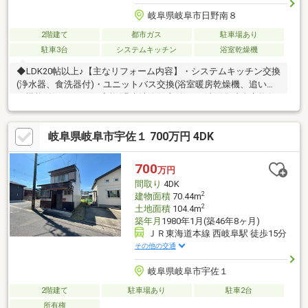
岐阜県岐阜市日野南８
2階建て
都市ガス
駐車場あり
駐車3台
システムキッチン
浴室乾燥機
◆LDK20帖以上♪【主なリフォーム内容】・システムキッチン交換
(浄水器、食洗器付)・ユニットバス交換(浴室暖房乾燥機、追い炊
き機能付) ・トイレ交換(温水洗浄便座付) ・洗面化粧台交換(シ
ャワーノズル付) ・建具交換・クロス、フローリング貼替 ・ク
ッションフロア貼替 ・給湯器交換 ・ハウスクリーニング ・
岐阜県岐阜市宇佐１ 700万円 4DK
外壁塗装物件の見学やご質問、ローンのご相談なども承ります。
＼＼家具や家電、住宅ローンに組込めます／／▼お電話でのご予
約、ご質問・お問合せはこちらまで▼TEL：0120-35-7549【通話
700
万円
無料】ニッカ不動産へ！
間取り
4DK
2
建物面積
70.44m
2
土地面積
104.4m
築年月
1980年1月(築46年8ヶ月)
ＪＲ東海道本線 西岐阜駅 徒歩15分
その他の交通
岐阜県岐阜市宇佐１
2階建て
駐車場あり
駐車2台
所有権