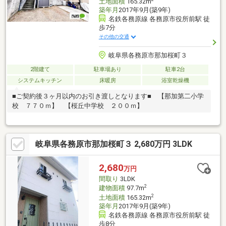
土地面積
165.32m
築年月
2017年9月(築9年)
名鉄各務原線 各務原市役所前駅 徒
歩7分
その他の交通
岐阜県各務原市那加桜町３
2階建て
駐車場あり
駐車2台
システムキッチン
床暖房
浴室乾燥機
■ご契約後３ヶ月以内のお引き渡しとなります■ 【那加第二小学
校 ７７０ｍ】 【桜丘中学校 ２００ｍ】
岐阜県各務原市那加桜町３ 2,680万円 3LDK
2,680
万円
間取り
3LDK
2
建物面積
97.7m
2
土地面積
165.32m
築年月
2017年9月(築9年)
名鉄各務原線 各務原市役所前駅 徒
歩8分