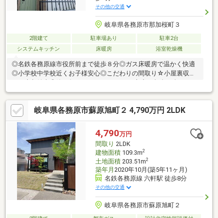
その他の交通
岐阜県各務原市那加桜町３
2階建て
駐車場あり
駐車2台
システムキッチン
床暖房
浴室乾燥機
◎名鉄各務原線市役所前まで徒歩８分◎ガス床暖房で温かく快適
◎小学校中学校近くお子様安心◎こだわりの間取り☆小屋裏収納
で、大収納力◎築７年まだまだきれいです ◆◆ご都合に合わせご
案内いたします。お気軽にお問い合わせください◆◆
岐阜県各務原市蘇原旭町２ 4,790万円 2LDK
4,790
万円
間取り
2LDK
2
建物面積
109.3m
2
土地面積
203.51m
築年月
2020年10月(築5年11ヶ月)
名鉄各務原線 六軒駅 徒歩8分
その他の交通
岐阜県各務原市蘇原旭町２