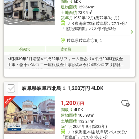
間取り
6DK
2
建物面積
129.64m
2
土地面積
73.95m
築年月
1953年12月(築72年9ヶ月)
ＪＲ東海道本線 岐阜駅 バス17分/
「北税務署前」バス停 停歩3分
岐阜県岐阜市京町１
2階建て
所有権
※昭和39年3月増築※平成22年リフォーム歴あり※平成30年庇板金
工事・物干バルコニー屋根板金工事済み※令和4年シロアリ防除工
事済み※都市機能誘導区域内・居住誘導区域内※建ぺい率が超過し
ており、再建築の際は同規模の建物は建てられません※売主契約
不適合責任免責
岐阜県岐阜市北島１ 1,200万円 4LDK
1,200
万円
間取り
4LDK
2
建物面積
105.98m
2
土地面積
132.21m
築年月
2004年9月(築22年)
ＪＲ東海道本線 岐阜駅 バス26分/
「西島町」バス停 停歩7分