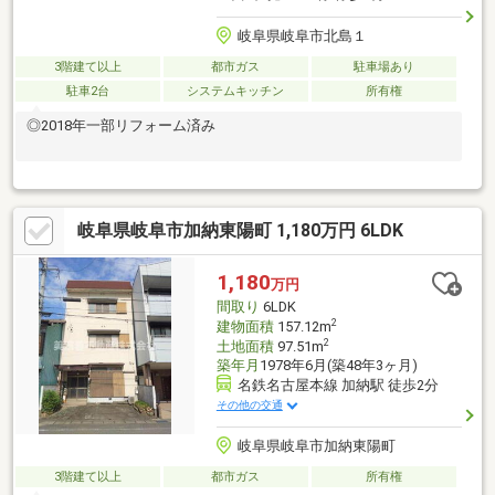
岐阜県岐阜市北島１
3階建て以上
都市ガス
駐車場あり
駐車2台
システムキッチン
所有権
◎2018年一部リフォーム済み
岐阜県岐阜市加納東陽町 1,180万円 6LDK
1,180
万円
間取り
6LDK
2
建物面積
157.12m
2
土地面積
97.51m
築年月
1978年6月(築48年3ヶ月)
名鉄名古屋本線 加納駅 徒歩2分
その他の交通
岐阜県岐阜市加納東陽町
3階建て以上
都市ガス
所有権