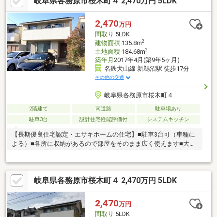
岐阜県各務原市桜木町４ 2,470万円 5LDK
地、通風良好、全居室６畳以上、都市ガス、高台に立地、小学校
徒歩10分以内、大型タウン内
2,470
万円
間取り
5LDK
2
建物面積
135.8m
2
土地面積
184.68m
築年月
2017年4月(築9年5ヶ月)
名鉄犬山線 新鵜沼駅 徒歩17分
その他の交通
岐阜県各務原市桜木町４
2階建て
南道路
駐車場あり
駐車3台
設計住宅性能評価付
システムキッチン
【長期優良住宅認定・エサキホームの住宅】■駐車3台可（車種に
よる）■各所に収納があるので部屋をそのまま広く使えます■大切
な家族を地震から守る【耐震等級 最高等級3】地震に強い安心の
住まいです。■多目的収納、パントリー、ウォークインクローゼ
ットがあり収納が豊富
岐阜県各務原市桜木町４ 2,470万円 5LDK
2,470
万円
間取り
5LDK