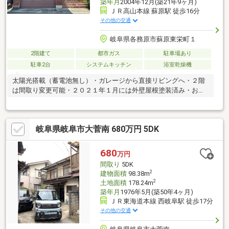
築年月
2004年12月(築21年9ヶ月)
ＪＲ高山本線 蘇原駅 徒歩16分
その他の交通
岐阜県各務原市蘇原東栄町１
2階建て
都市ガス
駐車場あり
駐車2台
システムキッチン
浴室乾燥機
太陽光搭載（蓄電池無し）・ガレージから直接リビングへ・２階
は間取り変更可能・２０２１年１月には外壁屋根塗装済み・お庭
でガーデニングいかがでしょうか。
岐阜県岐阜市大菅南 680万円 5DK
680
万円
間取り
5DK
2
建物面積
98.38m
2
土地面積
178.24m
築年月
1976年5月(築50年4ヶ月)
ＪＲ東海道本線 西岐阜駅 徒歩17分
その他の交通