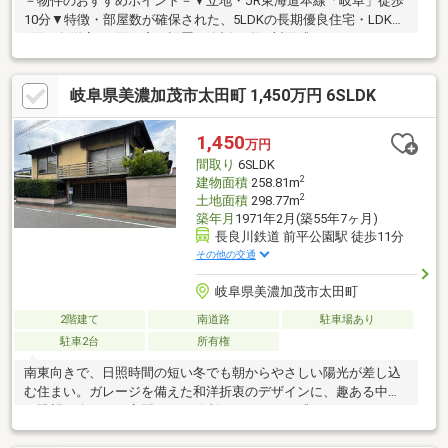
－物件のおすすめポイント－▼立地・JR東海道本線「岐阜」徒歩
10分▼特徴・部屋数が確保された、5LDKの長期優良住宅・LDKは
3面、各洋室は2面に窓を設置・会話が弾む対面式キッチン、カッ
プボード有・リビング・玄関・1階廊下などに収納を配置・3階に
2か所のバルコニー有・玄関ファミロックタグキーを採用▼設備・
岐阜県美濃加茂市太田町 1,450万円 6SLDK
食洗機・IHコンロ・浴室暖房乾燥機・宅配BOX▼周辺環境・加納
西小学校 徒歩4分(約300m)・カネスエ三里店 徒歩10分(約800m)■
ご希望の住まい探しをお手伝いします ━━━━━・・・物件の詳
1,450
万円
細・ご相談はお気軽にお問い合わせください。
間取り
6SLDK
2
建物面積
258.81m
2
土地面積
298.77m
築年月
1971年2月(築55年7ヶ月)
長良川鉄道 前平公園駅 徒歩11分
その他の交通
岐阜県美濃加茂市太田町
2階建て
南道路
駐車場あり
駐車2台
所有権
南東向きで、日照時間の短い冬でも朝からやさしい陽光が差し込
む住まい。ガレージを備えた和洋折衷のデザインに、趣ある中庭
や眺望を楽しめる客間など、随所にこだわりが感じられます。
JR「美濃太田」駅まで徒歩15分の利便性も魅力の一邸です。