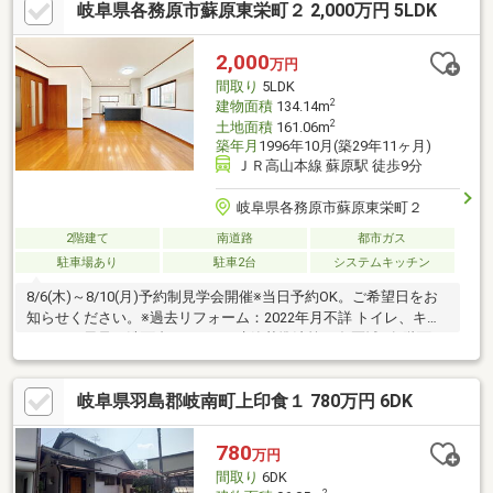
岐阜県各務原市蘇原東栄町２ 2,000万円 5LDK
♪・ドラックストア 徒歩５分♪・子育てしやすい住環境♪◇スー
モに掲載されていない物件情報も多数有！地域密着の担当スタッ
フにお気軽にご相談下さい！◇当社の営業スタッフは住宅ローン
2,000
万円
アドバイザーの資格があり、お客様に合わせた資金計画をご提案
間取り
5LDK
致します！ご安心下さい！
2
建物面積
134.14m
2
土地面積
161.06m
築年月
1996年10月(築29年11ヶ月)
ＪＲ高山本線 蘇原駅 徒歩9分
岐阜県各務原市蘇原東栄町２
2階建て
南道路
都市ガス
駐車場あり
駐車2台
システムキッチン
8/6(木)～8/10(月)予約制見学会開催※当日予約OK。ご希望日をお
知らせください。※過去リフォーム：2022年月不詳 トイレ、キッ
チン、お風呂、洗面台、クロス※建築基準法第22条区域※各階面
積：1階79.49㎡ 2階54.65㎡※情報と現況が相違する場合は、現況
優先とします。※司法書士は売主の指定になります。※通学の区域
岐阜県羽島郡岐南町上印食１ 780万円 6DK
に関しては自治体や教育委員会等にご確認ください。
780
万円
間取り
6DK
2