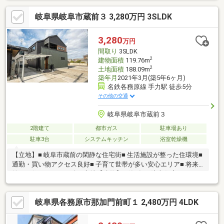
以外の知識も豊富です！営業時間9：30～18：00 (定休日：水曜
岐阜県岐阜市蔵前３ 3,280万円 3SLDK
日)この時間帯はお電話でのお問い合わせがスムーズにご案内でき
ます。
3,280
万円
間取り
3SLDK
2
建物面積
119.76m
2
土地面積
188.09m
築年月
2021年3月(築5年6ヶ月)
名鉄各務原線 手力駅 徒歩5分
その他の交通
岐阜県岐阜市蔵前３
2階建て
都市ガス
駐車場あり
駐車3台
システムキッチン
浴室乾燥機
【立地】■ 岐阜市蔵前の閑静な住宅街■ 生活施設が整った住環境■
通勤・買い物アクセス良好■ 子育て世帯が多い安心エリア■ 将来
的にも住みやすさが続く立地【建物】■ 築5年の注文住宅■ 3LDK
でファミリーに最適■ LDK中心の家族が集まる設計■ 収納充実でス
ッキリ暮らせる間取り■ 築浅のため大規模リフォーム不要■ 駐車
岐阜県各務原市那加門前町１ 2,480万円 4LDK
５台可能3LDKの使いやすい間取りは、・主寝室・子ども部屋・テ
レワークや将来の個室にも使える一室と、3～4人家族にちょうど
いい構成。築浅のため設備もまだまだ新しく、新築より価格を抑