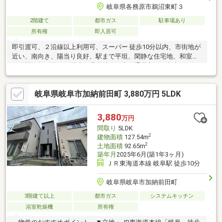
岐阜県各務原市鵜沼東町３
2階建て
都市ガス
駐車場あり
所有権
即入居可
即引渡可、２沿線以上利用可、スーパー 徒歩10分以内、市街地が
近い、南向き、陽当り良好、駅まで平坦、閑静な住宅地、和室、
始発駅、整形地、２階建、温水洗浄便座、通風良好、都市ガス
岐阜県岐阜市加納前田町 3,880万円 5LDK
3,880
万円
間取り
5LDK
2
建物面積
127.54m
2
土地面積
92.65m
築年月
2025年6月(築1年3ヶ月)
ＪＲ東海道本線 岐阜駅 徒歩10分
岐阜県岐阜市加納前田町
3階建て以上
都市ガス
システムキッチン
浴室乾燥機
所有権