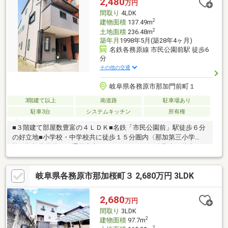
2,480
万円
えながら満足度の高い住まいを実現できます。
間取り
4LDK
2
建物面積
137.49m
2
土地面積
236.48m
築年月
1998年5月(築28年4ヶ月)
名鉄各務原線 市民公園前駅 徒歩6
分
その他の交通
岐阜県各務原市那加門前町１
3階建て以上
南道路
駐車場あり
駐車3台
システムキッチン
所有権
■３階建て部屋数豊富の４ＬＤＫ■名鉄「市民公園前」駅徒歩６分
の好立地■小学校・中学校共に徒歩１５分圏内〈那加第三小学
校・那加中学校〉で通学安心■セットバック要 ■鉄骨造３階建て■
東側道路沿い建物解体予定（Ｒ９年２月予定） ◎東側隣地建物
（角地・道路沿い）が来年２月に解体予定、そのあと建物建ちま
岐阜県各務原市那加桜町３ 2,680万円 3LDK
せん！！ ◎解体後、日当り、風通し、車の出入り、良くなりま
す ＼◎＼◎詳しくご説明しますのでお問い合わせください◎／
◎／
2,680
万円
間取り
3LDK
2
建物面積
97.7m
2