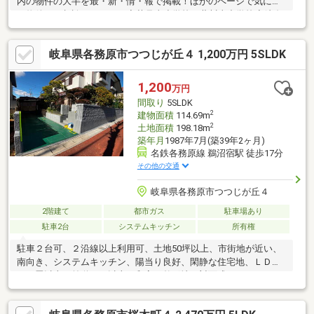
内の物件の大半を最・新・情・報で掲載！ほかのページで気にな
る物件もご相談ください。◆芥見東小学校／藍川東中学校◆岐阜
バス「清流高等特別支援学校前」停まで徒歩約5分◆生活主要施
設が徒歩圏内◆トイレ2箇所※写真をクリックすると、詳細をご覧
岐阜県各務原市つつじが丘４ 1,200万円 5SLDK
いただけます。＝＝＝＝＝＝＝＝＝＝＝＝＝＝＝＝＝＝＝＝＝＝
＝＝＝《気軽にお寄り下さい♪》店内にキッズスペースも完備♪お
子様連れでも気軽に立ち寄っていただけるお店です。＝＝＝＝＝
1,200
万円
＝＝＝＝＝＝＝＝＝＝＝＝＝＝＝＝＝＝＝＝
間取り
5SLDK
2
建物面積
114.69m
2
土地面積
198.18m
築年月
1987年7月(築39年2ヶ月)
名鉄各務原線 鵜沼宿駅 徒歩17分
その他の交通
岐阜県各務原市つつじが丘４
2階建て
都市ガス
駐車場あり
駐車2台
システムキッチン
所有権
駐車２台可、２沿線以上利用可、土地50坪以上、市街地が近い、
南向き、システムキッチン、陽当り良好、閑静な住宅地、ＬＤＫ
１５畳以上、前道６ｍ以上、和室、整形地、対面式キッチン、ト
イレ２ヶ所、浴室１坪以上、２階建、南面バルコニー、オートバ
ス、温水洗浄便座、ＴＶモニタ付インターホン、緑豊かな住宅