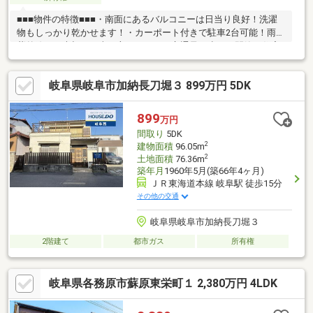
■■■物件の特徴■■■・南面にあるバルコニーは日当り良好！洗濯
物もしっかり乾かせます！・カーポート付きで駐車2台可能！雨や
紫外線から大切なお車を守ります！・交通量の少ない閑静な住宅
街に立地！落ち着いた新生活が過ごせますね◎・小中学校や公園
が徒歩圏内にあり、お子さまが大きくなっても暮らせるお家で
岐阜県岐阜市加納長刀堀３ 899万円 5DK
す！■■■周辺環境■■■・三里小学校…徒歩約17分・陽南中学校…徒
歩約20分・JR東海道本線「西岐阜」駅…徒歩約15分・岐阜市コミ
ュニティバス「県美術館北［岐阜県］」停…徒歩約3分・バロー市
899
万円
橋店…徒歩約6分・ファミリーマート本荘中ノ町店…徒歩約8分・V
間取り
5DK
ドラッグ市橋店…徒歩約6分
2
建物面積
96.05m
2
土地面積
76.36m
築年月
1960年5月(築66年4ヶ月)
ＪＲ東海道本線 岐阜駅 徒歩15分
その他の交通
岐阜県岐阜市加納長刀堀３
2階建て
都市ガス
所有権
岐阜県各務原市蘇原東栄町１ 2,380万円 4LDK