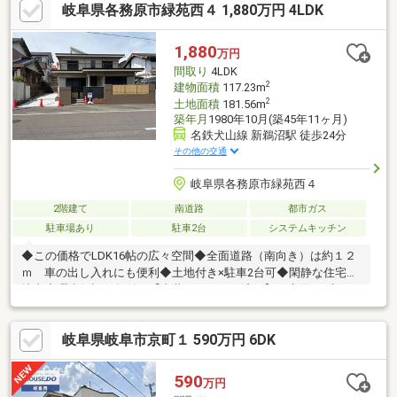
岐阜県各務原市緑苑西４ 1,880万円 4LDK
にも使える書斎あり※写真をクリックすると、詳細をご覧いただ
けます。＝＝＝＝＝＝＝＝＝＝＝＝＝＝＝＝＝＝＝＝＝＝＝＝＝
お客様のご都合に合わせてご案内します。お気軽にお問い合わせ
1,880
万円
ください。＝＝＝＝＝＝＝＝＝＝＝＝＝＝＝＝＝＝＝＝＝＝＝＝
間取り
4LDK
＝
2
建物面積
117.23m
2
土地面積
181.56m
築年月
1980年10月(築45年11ヶ月)
名鉄犬山線 新鵜沼駅 徒歩24分
その他の交通
岐阜県各務原市緑苑西４
2階建て
南道路
都市ガス
駐車場あり
駐車2台
システムキッチン
◆この価格でLDK16帖の広々空間◆全面道路（南向き）は約１２
ｍ 車の出し入れにも便利◆土地付き×駐車2台可◆閑静な住宅団
地内◆瑕疵保証２年付き【内装リフォーム済み】・水回り4点
（浴室・洗面・トイレ・キッチン）新品交換・食洗機付きシステ
ムキッチン・玄関ドア交換（カメラ付きドアホン）・エアコン1台
岐阜県岐阜市京町１ 590万円 6DK
新設・畳・襖張替え・クロス張替え、建具一部交換・照明新品交
換＼1000万円台で叶うリフォーム済み住宅／大手ハウスメーカー
施工×充実設備でこの価格は魅力です。
590
万円