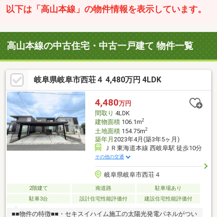
以下は「高山本線」の物件情報を表示しています。
高山本線の中古住宅・中古一戸建て 物件一覧
岐阜県岐阜市西荘４ 4,480万円 4LDK
4,480
万円
間取り
4LDK
2
建物面積
106.1m
2
土地面積
154.75m
築年月
2023年4月(築3年5ヶ月)
ＪＲ東海道本線 西岐阜駅 徒歩10分
その他の交通
岐阜県岐阜市西荘４
2階建て
南道路
駐車場あり
駐車3台
設計住宅性能評価付
建設住宅性能評価付
■■物件の特徴■■・セキスイハイム施工の太陽光発電パネルがつい