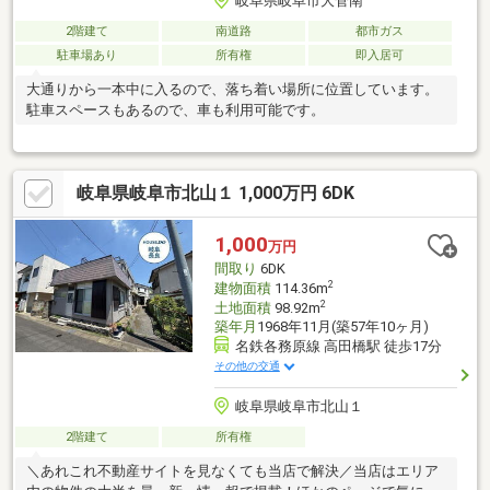
岐阜県岐阜市大菅南
2階建て
南道路
都市ガス
駐車場あり
所有権
即入居可
大通りから一本中に入るので、落ち着い場所に位置しています。
駐車スペースもあるので、車も利用可能です。
岐阜県岐阜市北山１ 1,000万円 6DK
1,000
万円
間取り
6DK
2
建物面積
114.36m
2
土地面積
98.92m
築年月
1968年11月(築57年10ヶ月)
名鉄各務原線 高田橋駅 徒歩17分
その他の交通
岐阜県岐阜市北山１
2階建て
所有権
＼あれこれ不動産サイトを見なくても当店で解決／当店はエリア