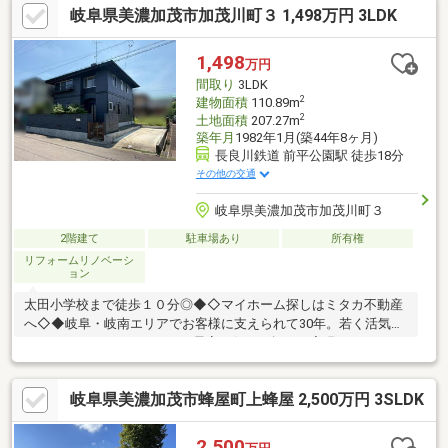
岐阜県美濃加茂市加茂川町３ 1,498万円 3LDK
1,498
万円
間取り
3LDK
2
建物面積
110.89m
2
土地面積
207.27m
築年月
1982年1月(築44年8ヶ月)
長良川鉄道 前平公園駅 徒歩18分
その他の交通
岐阜県美濃加茂市加茂川町３
2階建て
駐車場あり
所有権
リフォームリノベーシ
ョン
太田小学校まで徒歩１０分◎◆◇マイホーム探しはミタカ不動産
へ◇◆岐阜・岐南エリアでお客様に支えられて30年。若く活気あ
るスタッフがあなたにとって最高の住まい探しを実現いたしま
す。見るだけ、聞くだけ、ご相談だけでもOK！気になる点がござ
いましたら、当社へお気軽にお問合せください。
岐阜県美濃加茂市蜂屋町上蜂屋 2,500万円 3SLDK
2,500