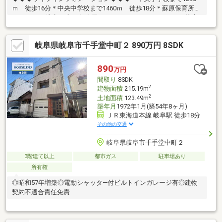
ｍ 徒歩16分＊中央中学校まで1460ｍ 徒歩18分＊蘇原保育所ま
で1040ｍ 徒歩13分＊各務原そはらクリニックまで480ｍ 徒歩6
分＊東海中央病院まで630ｍ 徒歩8分＊ファミリーマートまで
540ｍ 徒歩8分＊タチヤまで650ｍ 徒歩8分＊東濃信用金庫まで
岐阜県岐阜市千手堂中町２ 890万円 8SDK
950ｍ 徒歩12分＊蘇原郵便局まで1200ｍ 徒歩15分不動産に関
すること、お気軽にご相談ください！＼当店の経験豊富な宅建士
やファイナンシャルプランナーが無料で承ります／各務原市内販
890
万円
売実績20年以上！未来ホームまでお気軽にお問い合わせください
間取り
8SDK
ませ。
2
建物面積
215.19m
2
土地面積
123.49m
築年月
1972年1月(築54年8ヶ月)
ＪＲ東海道本線 岐阜駅 徒歩18分
その他の交通
岐阜県岐阜市千手堂中町２
3階建て以上
都市ガス
駐車場あり
所有権
◎昭和57年増築◎電動シャッタ―付ビルトインガレージ有◎建物
契約不適合責任免責