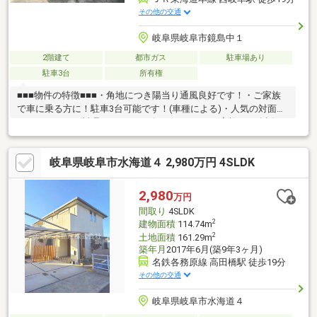
その他の交通
岐阜県岐阜市鏡島中１
2階建て
都市ガス
駐車場あり
駐車3台
所有権
■■■物件の特徴■■■・角地につき陽当り通風良好です！・ご家族
で車に乗る方に！駐車3台可能です！(車種による)・人気の対面キ
ッチンです！お料理しながらリビングでくつろぐ家族との会話を
楽しめます◎・小中学校まで徒歩15分圏内！お子さまが大きくな
っても暮らせるお家です！・交通量の少ない閑静な住宅街なので
岐阜県岐阜市水海道４ 2,980万円 4SLDK
小さなお子様も安心です！■■■周辺環境■■■・鏡島小学校…徒歩約
14分・精華中学校…徒歩約11分・東海道本線「西岐阜」駅…徒歩約
19分・岐阜バス「鏡島町６丁目」停…徒歩約5分・バロー鏡島店…
2,980
万円
徒歩約17分・ローソン岐阜西荘店…徒歩約14分・スギドラッグ鏡
間取り
4SLDK
島東店…徒歩約12分
2
建物面積
114.74m
2
土地面積
161.29m
築年月
2017年6月(築9年3ヶ月)
名鉄各務原線 高田橋駅 徒歩19分
その他の交通
岐阜県岐阜市水海道４