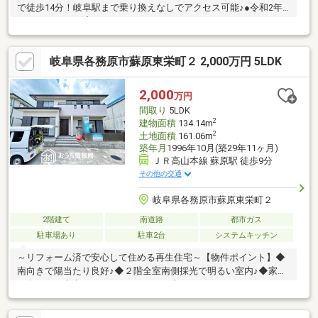
で徒歩14分！岐阜駅まで乗り換えなしでアクセス可能♪●令和2年
フルリフォーム済！・システムキッチン、トイレ、ユニットバ
ス、洗面化粧台など主要設備を新品交換！・フローリング、畳交
換、クロス張替で内装もピカピカ♪・外壁塗装で外観もリフレッシ
岐阜県各務原市蘇原東栄町２ 2,000万円 5LDK
ュ済み！●増築：昭和44年●ファミリーにうれしい4SDK！各居室6
畳以上でゆとりある住空間♪●便利なサービスルーム付き！収納や
趣味部屋としても活用できます♪●陽当たり良好な南向き！明るく
2,000
万円
暖かいお住まいで快適生活♪ぜひ一度、現地をご覧ください！お気
間取り
5LDK
軽にお問い合わせください♪セットバック有り
2
建物面積
134.14m
2
土地面積
161.06m
築年月
1996年10月(築29年11ヶ月)
ＪＲ高山本線 蘇原駅 徒歩9分
その他の交通
岐阜県各務原市蘇原東栄町２
2階建て
南道路
都市ガス
駐車場あり
駐車2台
システムキッチン
～リフォーム済で安心して住める再生住宅～【物件ポイント】◆
南向きで陽当たり良好♪◆２階全室南側採光で明るい室内♪◆家族
が多くても安心のゆったり５ＬＤＫ♪◆ウォークインクローゼッ
ト付きで収納充実♪◆水廻りも２０２２年にリフォーム済みで綺
麗♪【周辺環境】・スーパー 徒歩１５分♪・コンビニ 徒歩７分