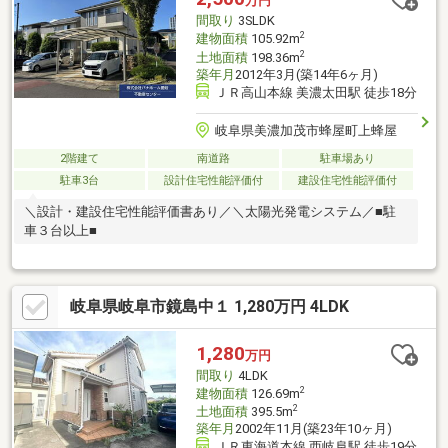
万円
間取り
3SLDK
2
建物面積
105.92m
2
土地面積
198.36m
築年月
2012年3月(築14年6ヶ月)
ＪＲ高山本線 美濃太田駅 徒歩18分
岐阜県美濃加茂市蜂屋町上蜂屋
2階建て
南道路
駐車場あり
駐車3台
設計住宅性能評価付
建設住宅性能評価付
＼設計・建設住宅性能評価書あり／＼太陽光発電システム／■駐
車３台以上■
岐阜県岐阜市鏡島中１ 1,280万円 4LDK
1,280
万円
間取り
4LDK
2
建物面積
126.69m
2
土地面積
395.5m
築年月
2002年11月(築23年10ヶ月)
ＪＲ東海道本線 西岐阜駅 徒歩19分