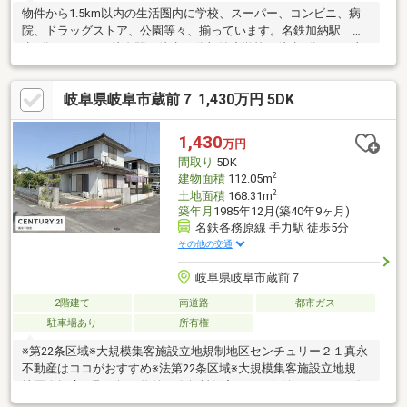
物件から1.5km以内の生活圏内に学校、スーパー、コンビニ、病
院、ドラッグストア、公園等々、揃っています。名鉄加納駅 徒
歩2分 ＪＲ岐阜駅 徒歩12分加納小学校 徒歩9分 加
納中学校 徒歩約17分加納幼稚園 徒歩6分 さゆり保育
園 徒歩5分岐阜大学教育学部附属小学校・中学校 徒歩5分ファ
岐阜県岐阜市蔵前７ 1,430万円 5DK
ミリーマート岐阜松鴻町店 徒歩5分バロー加納店 約300
ｍ スギ薬局岐阜城東店 約500ｍクスリのアオキ加納桜通
店 約760ｍ河合外科・整形外科 約700ｍ 尾関医院 約
1,430
万円
550ｍ加納公園 約850ｍ
間取り
5DK
2
建物面積
112.05m
2
土地面積
168.31m
築年月
1985年12月(築40年9ヶ月)
名鉄各務原線 手力駅 徒歩5分
その他の交通
岐阜県岐阜市蔵前７
2階建て
南道路
都市ガス
駐車場あり
所有権
※第22条区域※大規模集客施設立地規制地区センチュリー２１真永
不動産はココがおすすめ※法第22条区域※大規模集客施設立地規制
地区〇幅広い取り扱い物件！〇無料住宅ローン相談できます！〇
地域最大級の営業スタッフ数！〇キッズスペース完備！〇不動産