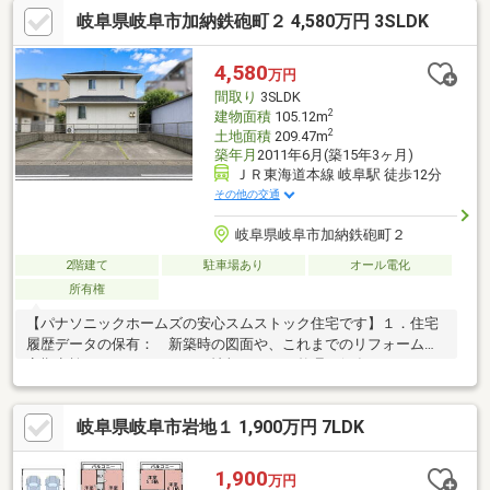
岐阜県岐阜市加納鉄砲町２ 4,580万円 3SLDK
4,580
万円
間取り
3SLDK
2
建物面積
105.12m
2
土地面積
209.47m
築年月
2011年6月(築15年3ヶ月)
ＪＲ東海道本線 岐阜駅 徒歩12分
その他の交通
岐阜県岐阜市加納鉄砲町２
2階建て
駐車場あり
オール電化
所有権
【パナソニックホームズの安心スムストック住宅です】１．住宅
履歴データの保有： 新築時の図面や、これまでのリフォーム・
定期点検などのメンテナンス情報が正しく整理・保存されていま
す２．５０年以上のメンテナンスプログラムに基づき、点検・修
繕履歴を適切に管理しています３．新耐震基準に適合し、一定の
岐阜県岐阜市岩地１ 1,900万円 7LDK
品質基準を満たした安心の住まい。パナソニックホームズはこれ
らの３原則を満たした安心安全住宅です☆
1,900
万円