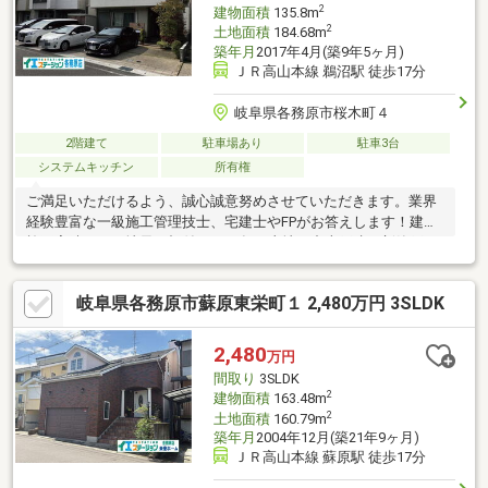
2
建物面積
135.8m
2
土地面積
184.68m
築年月
2017年4月(築9年5ヶ月)
ＪＲ高山本線 鵜沼駅 徒歩17分
岐阜県各務原市桜木町４
2階建て
駐車場あり
駐車3台
システムキッチン
所有権
ご満足いただけるよう、誠心誠意努めさせていただきます。業界
経験豊富な一級施工管理技士、宅建士やFPがお答えします！建築
施工実績あり、地元に根付いて20年！土地・中古戸建・新築戸
建・中古マンション・事業用物件を取り扱っております。各務原
市専門の未来ホームまでお気軽にお問い合わせくださいませ。
岐阜県各務原市蘇原東栄町１ 2,480万円 3SLDK
2,480
万円
間取り
3SLDK
2
建物面積
163.48m
2
土地面積
160.79m
築年月
2004年12月(築21年9ヶ月)
ＪＲ高山本線 蘇原駅 徒歩17分