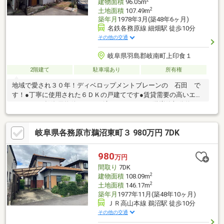
建物面積
96.05m
2
土地面積
107.49m
築年月
1978年3月(築48年6ヶ月)
名鉄各務原線 細畑駅 徒歩10分
その他の交通
岐阜県羽島郡岐南町上印食１
2階建て
駐車場あり
所有権
地域で愛され３０年！ディベロップメントブレーンの 石田 で
す！●丁寧に使用された６ＤＫの戸建てです●賃貸需要の高いエリ
アのため、投資用物件としても適しています●１階増築部分約１
９㎡は未登記です○岐南町立北小学校／岐南中学校＝＝不動産買
い取り強化中！＝＝不動産 売るのも買うのも買取も、ディベロ
岐阜県各務原市鵜沼東町３ 980万円 7DK
ップメントブレーンにお任せください！
980
万円
間取り
7DK
2
建物面積
108.09m
2
土地面積
146.17m
築年月
1977年11月(築48年10ヶ月)
ＪＲ高山本線 鵜沼駅 徒歩10分
その他の交通