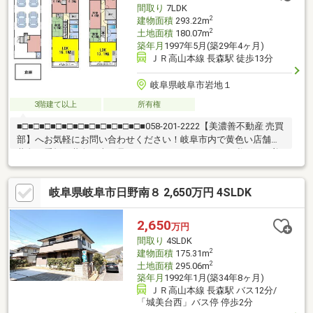
間取り
7LDK
2
建物面積
293.22m
2
土地面積
180.07m
築年月
1997年5月(築29年4ヶ月)
ＪＲ高山本線 長森駅 徒歩13分
岐阜県岐阜市岩地１
3階建て以上
所有権
■□■□■□■□■□■□■□■□■□■□■□■058-201-2222【美濃善不動産 売買
部】へお気軽にお問い合わせください！岐阜市内で黄色い店舗・
黄色い看板・黄色い車を見かけたことありませんか。私たちが美
濃善不動産です！岐阜を知っている岐阜の不動産エキスパート！
土地探しも住まい探しも建築も不動産のことならお任せ下さい。
岐阜県岐阜市日野南８ 2,650万円 4SLDK
■売買保有物件1000件以上！
2,650
万円
間取り
4SLDK
2
建物面積
175.31m
2
土地面積
295.06m
築年月
1992年1月(築34年8ヶ月)
ＪＲ高山本線 長森駅 バス12分/
「城美台西」バス停 停歩2分