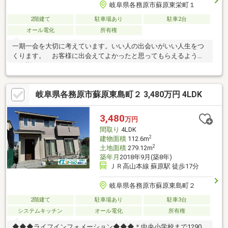
岐阜県各務原市蘇原東栄町１
2階建て
駐車場あり
駐車2台
オール電化
所有権
一期一会を大切に考えています。いい人の出会いがいい人生をつ
くります。 お客様に出会えてよかったと思ってもらえるよう、
日々勤めています。
岐阜県各務原市蘇原東島町２ 3,480万円 4LDK
3,480
万円
間取り
4LDK
2
建物面積
112.6m
2
土地面積
279.12m
築年月
2018年9月(築8年)
ＪＲ高山本線 蘇原駅 徒歩17分
岐阜県各務原市蘇原東島町２
2階建て
駐車場あり
駐車3台
システムキッチン
オール電化
所有権
◆◆◆ライフインフォメーション◆◆◆＊中央小学校まで1290