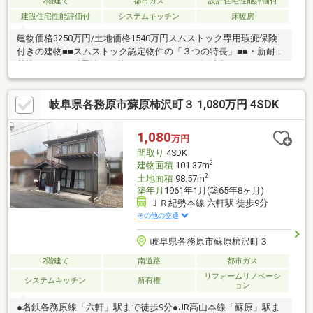
2階建て
都市ガス
設計住宅性能評価付
建設住宅性能評価付
システムキッチン
床暖房
建物価格3250万円/土地価格1540万円スムストック専用瑕疵保険
付きの建物■■スムストック認定物件の「３つの特長」■■・新耐震
基準レベルの耐震性を保持しています。・50年以上のメンテナン
スプログラムにより、お住まいを長期にわたり守り続けていま
す。・新築時から実施した「点検・補修」の住宅履歴が保管され
岐阜県各務原市蘇原柿沢町３ 1,080万円 4SDK
ています。■BF構法の木造2階建■省令準耐火構造の仕様■BELS評
価書取得済（新築時）■太陽光発電システム(4.37ｋｗ）■エネファ
ーム■システムキッチン■システムバス（1616サイズ）■2LDK＋書
1,080
万円
庫＋WIC 3LDKへの間取変更可
間取り
4SDK
2
建物面積
101.37m
2
土地面積
98.57m
築年月
1961年1月(築65年8ヶ月)
ＪＲ紀勢本線 六軒駅 徒歩9分
その他の交通
岐阜県各務原市蘇原柿沢町３
2階建て
南道路
都市ガス
リフォームリノベーシ
システムキッチン
所有権
ョン
●名鉄各務原線「六軒」駅まで徒歩9分●JR高山本線「蘇原」駅ま