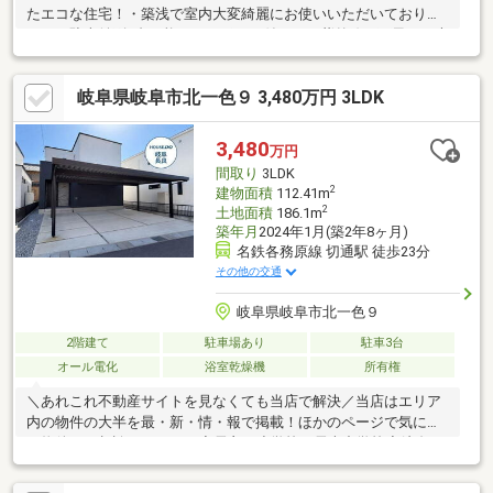
たエコな住宅！・築浅で室内大変綺麗にお使いいただいておりま
す！・駐車並列3台可能！カーポート付なので紫外線や雨風から大
切なお車を守り、荷物の運搬も楽々！・保育園や公園、小中学校
が徒歩圏内の為お子さまが大きくなっても暮らせるお家です！・
岐阜県岐阜市北一色９ 3,480万円 3LDK
「西岐阜」駅まで徒歩約10分！通勤通学に便利な立地です！■■周
辺環境■■・市橋小学校…徒歩11分・精華中学校…徒歩約7分・JR東
海道本線「西岐阜」駅…徒歩約10分・岐阜市コミュニティバス
3,480
万円
「ＪＡぎふ市橋支店」停…徒歩約3分・バロー鏡島店…徒歩約5分・
間取り
3LDK
ローソン岐阜西荘店…徒歩約4分
2
建物面積
112.41m
2
土地面積
186.1m
築年月
2024年1月(築2年8ヶ月)
名鉄各務原線 切通駅 徒歩23分
その他の交通
岐阜県岐阜市北一色９
2階建て
駐車場あり
駐車3台
オール電化
浴室乾燥機
所有権
＼あれこれ不動産サイトを見なくても当店で解決／当店はエリア
内の物件の大半を最・新・情・報で掲載！ほかのページで気にな
る物件もご相談ください。◆長良西小学校／長森中学校◆岐阜バ
ス「岐阜県総合医療センター北」停まで徒歩約2分◆オール電化
◆全居室収納＋納戸、SCL、WICで収納も充実◆リモートワーク