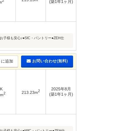
2
(築1年1ヶ月)
m
様も安心♪●SIC・パントリー●ZEH仕
お問い合わせ(無料)
りに追加
DK
2025年8月
2
213.23m
2
(築1年1ヶ月)
4m
様も安心♪●WIC・パントリー●ZEH仕