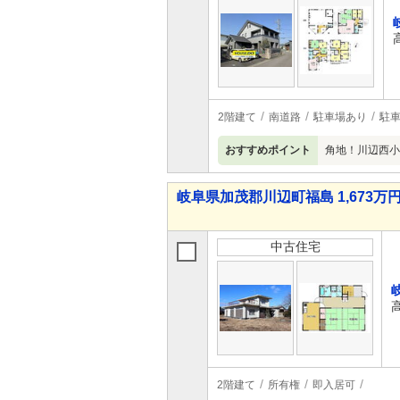
2階建て
南道路
駐車場あり
駐車
おすすめポイント
角地！川辺西小
岐阜県加茂郡川辺町福島 1,673万円
中古住宅
2階建て
所有権
即入居可