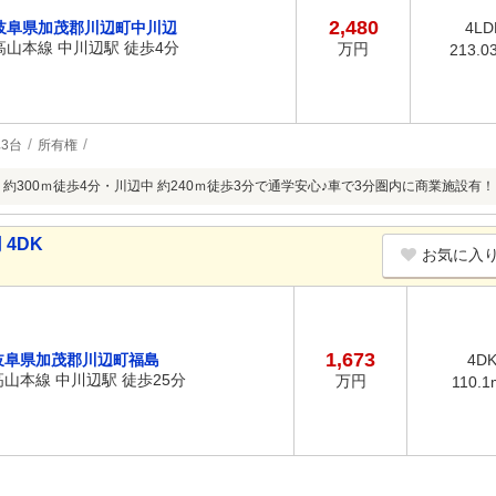
2,480
岐阜県加茂郡川辺町中川辺
4LD
高山本線 中川辺駅 徒歩4分
万円
213.0
3台
所有権
 約300ｍ徒歩4分・川辺中 約240ｍ徒歩3分で通学安心♪車で3分圏内に商業施設有！
 4DK
お気に入
1,673
岐阜県加茂郡川辺町福島
4D
高山本線 中川辺駅 徒歩25分
万円
110.1