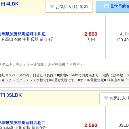
円 4LDK
見学予約
お気に入りに追加
2,800
岐阜県加茂郡川辺町中川辺
4LD
ＪＲ高山本線 中川辺駅 徒歩4分
万円
120.4
ステムキッチン
オール電化
浴室乾燥機
所有権
側駐車スペースの為、日当たり良好！■敷地67.64坪でお庭もあり、宅内には半地
ドキッチンにタッチレス水栓でお料理も快適です。■オール電化住宅■JR高山本線
円 3SLDK
お気に入
岐阜県加茂郡川辺町西栃井
2,590
3SLD
高山本線 中川辺駅 徒歩9分