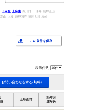
辺
下麻生
上麻生
白川口
下油井
飛騨金山
高山
上枝
飛騨国府
飛騨古川
杉崎
この条件を保存
表示件数
・お問い合わせをする(無料)
り
築年月
土地面積
積
築年数