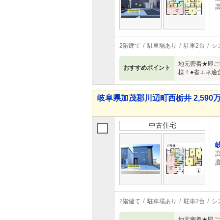
2階建て
駐車場あり
駐車2台
シ
地元密着★即ご
おすすめポイント
様！●省エネ適
岐阜県加茂郡川辺町西栃井 2,590万
中古住宅
2階建て
駐車場あり
駐車2台
シ
地元密着★即ご