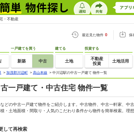
住宅・不動産
0
最近見た物件
保
一戸建てを買う
建てる
投資する
不動産
古
新築
中古
土地
土地活用
投資
県
>
加茂郡川辺町
>
高山本線
>
中川辺駅の中古一戸建て 物件一覧
中古一戸建て・中古住宅 物件一覧
軒家などの中古一戸建て物件をご紹介します。中古物件、中古一軒家、中
面積・土地面積・間取り・人気のこだわり条件から物件を簡単検索。理想
更して再検索