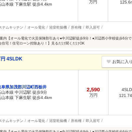
万円
125.6
高山本線 下麻生駅 徒歩4.4km
ステムキッチン
オール電化
浴室乾燥機
所有権
即入居可
案内【オール電化で火災保険割引あり●中川辺駅徒歩9分！●川辺西小学校徒歩6分でお子
合住宅！住宅ローン控除あり！】見るだけ聞くだけOK
円 4SLDK
お気に入
岐阜県加茂郡川辺町西栃井
2,590
4SL
高山本線 中川辺駅 徒歩9分
万円
121.7
高山本線 下麻生駅 徒歩4.4km
ステムキッチン
オール電化
浴室乾燥機
所有権
即入居可
案内【オール電化で火災保険割引あり●中川辺駅徒歩9分！●川辺西小学校徒歩6分でお子