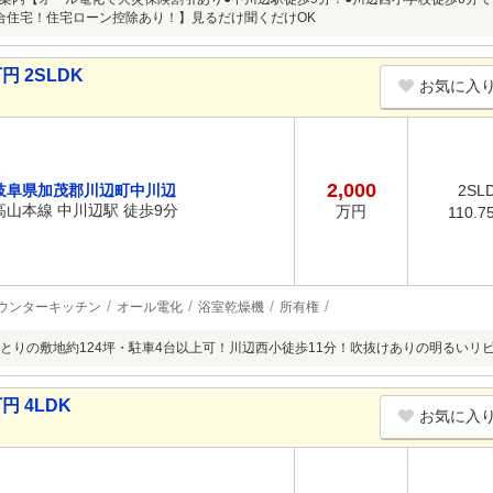
合住宅！住宅ローン控除あり！】見るだけ聞くだけOK
円 2SLDK
お気に入
2,000
岐阜県加茂郡川辺町中川辺
2SL
高山本線 中川辺駅 徒歩9分
万円
110.7
ウンターキッチン
オール電化
浴室乾燥機
所有権
とりの敷地約124坪・駐車4台以上可！川辺西小徒歩11分！吹抜けありの明るいリビ
円 4LDK
お気に入