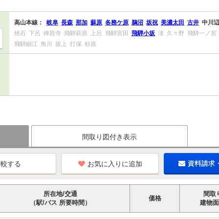
高山本線：
岐阜
長森
那加
蘇原
各務ケ原
鵜沼
坂祝
美濃太田
古井
中川
焼石
下呂
禅昌寺
飛騨萩原
上呂
飛騨宮田
飛騨小坂
渚
久々野
飛騨一ノ宮
飛騨細江
角川
坂上
打保
杉原
間取り図付き表示
お気に入りに追加
資料請求
所在地/交通
間取
価格
（駅/バス 所要時間）
建物面