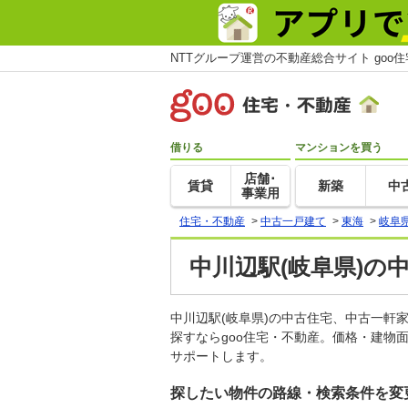
NTTグループ運営の不動産総合サイト goo
借りる
マンションを買う
店舗･
賃貸
新築
中
事業用
住宅・不動産
>
中古一戸建て
>
東海
>
岐阜
中川辺駅(岐阜県)の
中川辺駅(岐阜県)の中古住宅、中古一
探すならgoo住宅・不動産。価格・建物
サポートします。
探したい物件の路線・検索条件を変