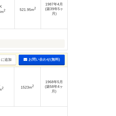
1987年4月
K
2
(築39年5ヶ
521.95m
2
3m
月)
お問い合わせ(無料)
りに追加
1968年5月
K
2
(築58年4ヶ
1523m
2
m
月)