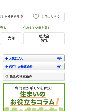
0
0
存した検索条件
お気に入り
売る
住みやすい街を探す
助成金
売却
情報
お気に入り
0件
保存した検索条件
0件
最近の検索条件