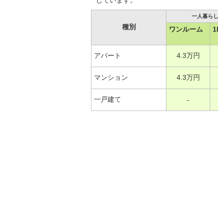
しています。
一人暮ら
種別
ワンルーム
1
アパート
4.3万円
マンション
4.3万円
一戸建て
-