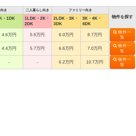
し向き
二人暮らし向き
ファミリー向き
物件を探す
K・1DK
1LDK・2K・
2LDK・3K・
3K・4K・
2DK
3DK
4DK
物件一
4.6万円
5.6万円
6.0万円
8.7万円
覧
物件一
4.4万円
5.7万円
6.6万円
7.0万円
覧
物件一
6.2万円
10.7万円
-
-
覧