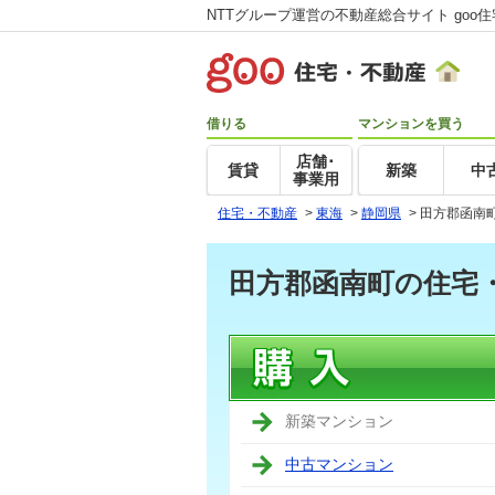
NTTグループ運営の不動産総合サイト goo
借りる
マンションを買う
店舗･
賃貸
新築
中
事業用
住宅・不動産
>
東海
>
静岡県
>
田方郡函南
田方郡函南町の住宅
新築マンション
中古マンション