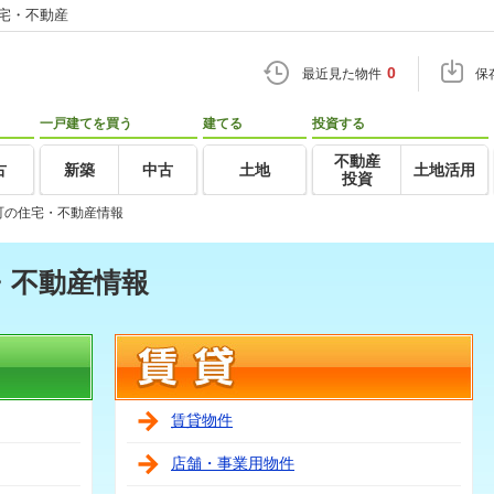
住宅・不動産
0
最近見た物件
保
一戸建てを買う
建てる
投資する
不動産
古
新築
中古
土地
土地活用
投資
町の住宅・不動産情報
・不動産情報
賃貸物件
店舗・事業用物件