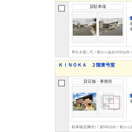
貸駐車場
即引き渡し可
駅から徒歩15分以内
ＫＩＮＯＫＡ ２階東号室
貸店舗・事務所
駐車場(近隣含)
築5年以内
駅から