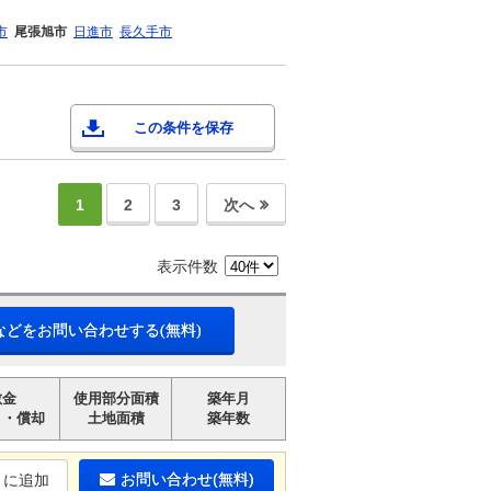
市
尾張旭市
日進市
長久手市
この条件を保存
1
2
3
次へ
表示件数
などをお問い合わせする(無料)
敷金
使用部分面積
築年月
引・償却
土地面積
築年数
お問い合わせ(無料)
りに追加