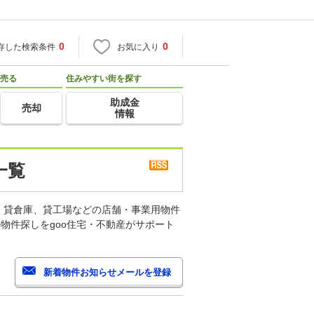
0
0
存した検索条件
お気に入り
売る
住みやすい街を探す
助成金
売却
情報
一覧
、貸倉庫、貸工場などの店舗・事業用物件
物件探しをgoo住宅・不動産がサポート