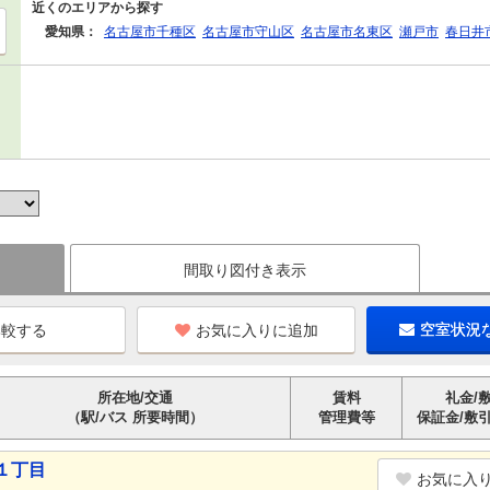
近くのエリアから探す
愛知県：
名古屋市千種区
名古屋市守山区
名古屋市名東区
瀬戸市
春日井
間取り図付き表示
お気に入りに追加
空室状況
所在地/交通
賃料
礼金/
（駅/バス 所要時間）
管理費等
保証金/敷
１丁目
お気に入