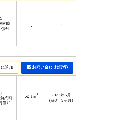
 なし
-
 解約時
-
-
月償却
お問い合わせ(無料)
りに追加
 なし
2
2023年6月
62.1m
/ 解約時
(築3年3ヶ月)
-
万円償却