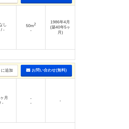
1986年4月
 なし
2
50m
(築40年5ヶ
/ -
-
月)
お問い合わせ(無料)
りに追加
1ヶ月
-
-
 -
-