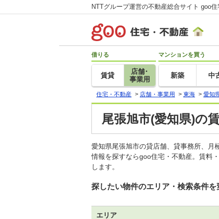
NTTグループ運営の不動産総合サイト goo
借りる
マンションを買う
店舗･
賃貸
新築
中
事業用
住宅・不動産
>
店舗・事業用
>
東海
>
愛知
尾張旭市(愛知県)の
愛知県尾張旭市の貸店舗、貸事務所、月
情報を探すならgoo住宅・不動産。賃料
します。
探したい物件のエリア・検索条件を
エリア