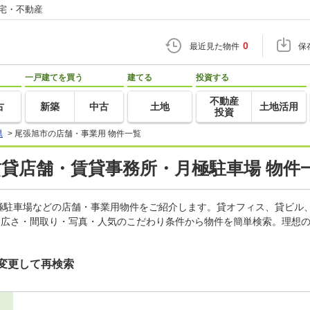
住宅・不動産
0
最近見た物件
保
一戸建てを買う
建てる
投資する
不動産
古
新築
中古
土地
土地活用
投資
県
>
尾張旭市の店舗・事業用 物件一覧
賃貸店舗・賃貸事務所・月極駐車場 物件
極駐車場などの店舗・事業用物件をご紹介します。貸オフィス、貸ビル
・広さ・間取り・写真・人気のこだわり条件から物件を簡単検索。理想の
変更して再検索