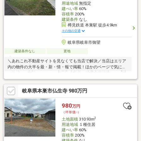
用途地域
無指定
建ぺい率
60%
容積率
200%
建築条件
なし
樽見鉄道 本巣駅 徒歩4.9km
その他の交通
岐阜県岐阜市御望
建築条件なし
更地
＼あれこれ不動産サイトを見なくても当店で解決／当店はエリア
内の物件の大半を最・新・情・報で掲載！ほかのページで気にな
る物件もご相談ください。◆黒野小学校／岐北中学校◆バス「岐
北中学校前」停まで徒歩約3分◆南西・北東の道路に接道◆徒歩
圏内に生活施設充実◎◆建築条件なし！※写真をクリックする
岐阜県本巣市仏生寺 980万円
と、詳細をご覧いただけます。＝＝＝＝＝＝＝＝＝＝＝＝＝＝＝
＝＝＝＝＝＝＝＝＝＝《実際に現地を体感してみませんか？》気
になる点はお気軽にお問い合わせください！お客様の理想のお住
980
万円
まいを一緒に見つけましょう！＝＝＝＝＝＝＝＝＝＝＝＝＝＝＝
（坪単価:-）
＝＝＝＝＝＝＝＝＝＝
2
土地面積
310.93m
用途地域
１種住居
建ぺい率
60%
容積率
200%
建築条件
なし