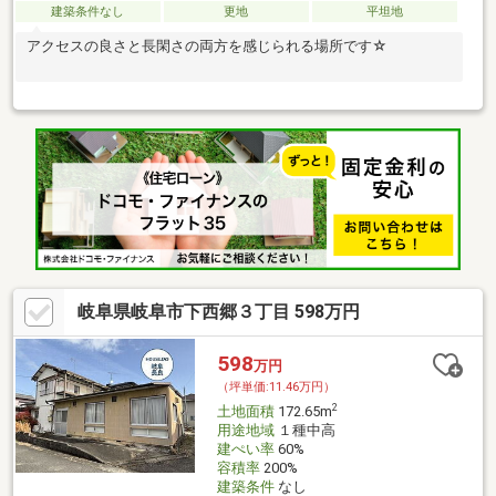
建築条件なし
更地
平坦地
アクセスの良さと長閑さの両方を感じられる場所です☆
岐阜県岐阜市下西郷３丁目 598万円
598
万円
（坪単価:11.46万円）
2
土地面積
172.65m
用途地域
１種中高
建ぺい率
60%
容積率
200%
建築条件
なし