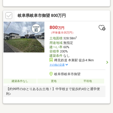
岐阜県岐阜市御望 800万円
800
万円
（坪単価:8.05万円）
2
土地面積
328.58m
用途地域
無指定
建ぺい率
60%
容積率
200%
建築条件
なし
樽見鉄道 本巣駅 徒歩4.9km
その他の交通
岐阜県岐阜市御望
建築条件なし
更地
平坦地
【約99坪のゆとりあるお土地！】中学校まで徒歩約4分と通学便
利♪