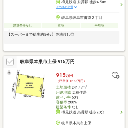
樽見鉄道 糸貫駅 徒歩4.5km
その他の交通
岐阜県岐阜市御望２丁目
建築条件なし
更地
平坦地
【スーパーまで徒歩約5分♪】更地渡し◎
岐阜県本巣市上保 915万円
915
万円
（坪単価:12.53万円）
2
土地面積
241.47m
用途地域
２種住居
建ぺい率
60%
容積率
200%
建築条件
なし
樽見鉄道 糸貫駅 徒歩20分
岐阜県本巣市上保