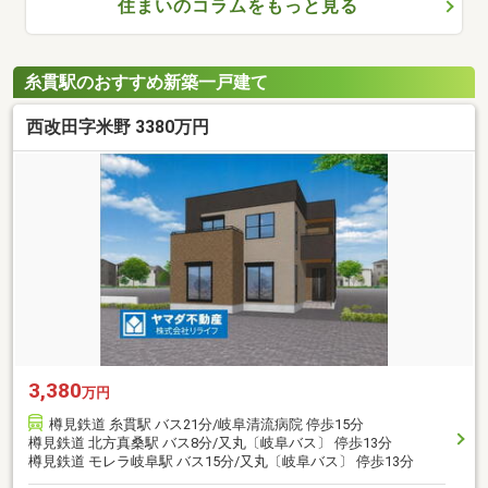
住まいのコラムをもっと見る
糸貫駅のおすすめ新築一戸建て
西改田字米野 3380万円
3,380
万円
樽見鉄道 糸貫駅 バス21分/岐阜清流病院 停歩15分
樽見鉄道 北方真桑駅 バス8分/又丸〔岐阜バス〕 停歩13分
樽見鉄道 モレラ岐阜駅 バス15分/又丸〔岐阜バス〕 停歩13分