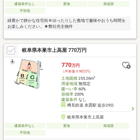
建築条件なし
更地
南道路
平坦地
緑豊かで静かな住宅街☆ゆったりした敷地で趣味やおうち時間を
お楽しみください。★弊社売主物件
岐阜県本巣市上高屋 770万円
770
万円
（坪単価:9.98万円）
2
土地面積
255.26m
用途地域
無指定
建ぺい率
60%
容積率
200%
建築条件
なし
樽見鉄道 糸貫駅 徒歩29分
岐阜県本巣市上高屋
建築条件なし
更地
南道路
平坦地