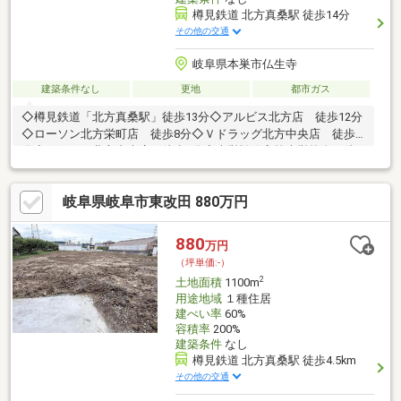
樽見鉄道 北方真桑駅 徒歩14分
その他の交通
岐阜県本巣市仏生寺
建築条件なし
更地
都市ガス
◇樽見鉄道「北方真桑駅」徒歩13分◇アルビス北方店 徒歩12分
◇ローソン北方栄町店 徒歩8分◇Ｖドラッグ北方中央店 徒歩7
分◇ゲンキー北方中央店 徒歩7分◇本巣松陽高校本巣校舎 徒
歩8分◇岐阜第一高校 徒歩9分
岐阜県岐阜市東改田 880万円
880
万円
（坪単価:-）
2
土地面積
1100m
用途地域
１種住居
建ぺい率
60%
容積率
200%
建築条件
なし
樽見鉄道 北方真桑駅 徒歩4.5km
その他の交通