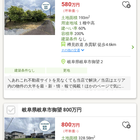
580
万円
（坪単価:-）
2
土地面積
193m
用途地域
１種中高
建ぺい率
60%
容積率
200%
建築条件
なし
樽見鉄道 糸貫駅 徒歩4.6km
その他の交通
岐阜県岐阜市御望２
建築条件なし
更地
＼あれこれ不動産サイトを見なくても当店で解決／当店はエリア
内の物件の大半を最・新・情・報で掲載！ほかのページで気にな
る物件もご相談ください。◆黒野小学校／岐北中学校◆岐阜バス
「岐北中学校前」停徒歩約７分◆整形地◆お好きなメーカーで建
築可能◆閑静な住宅地※写真をクリックすると、詳細をご覧いた
岐阜県岐阜市御望 800万円
だけます。＝＝＝＝＝＝＝＝＝＝＝＝＝＝＝＝＝＝＝＝＝＝＝＝
＝「更地渡し」解体費用など土地にかかる費用が少し軽減されま
す！＝＝＝＝＝＝＝＝＝＝＝＝＝＝＝＝＝＝＝＝＝＝＝＝＝
800
万円
（坪単価:-）
2
土地面積
328.58m