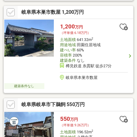
岐阜県本巣市数屋 1,200万円
1,200
万円
（坪単価:6.18万円）
2
土地面積
641.32m
用途地域
田園住居地域
建ぺい率
60%
容積率
200%
建築条件
なし
樽見鉄道 糸貫駅 徒歩27分
岐阜県本巣市数屋
建築条件なし
岐阜県岐阜市下鵜飼 550万円
550
万円
（坪単価:9.26万円）
2
土地面積
196.52m