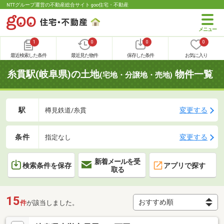
NTTグループ運営の不動産総合サイト goo住宅・不動産
1
0
0
0
最近検索した条件
最近見た物件
保存した条件
お気に入り
糸貫駅(岐阜県)の土地
物件一覧
(宅地・分譲地・売地)
駅
変更する
樽見鉄道/糸貫
条件
変更する
指定なし
新着メールを受
検索条件を保存
アプリで探す
取る
15
件
が該当しました。