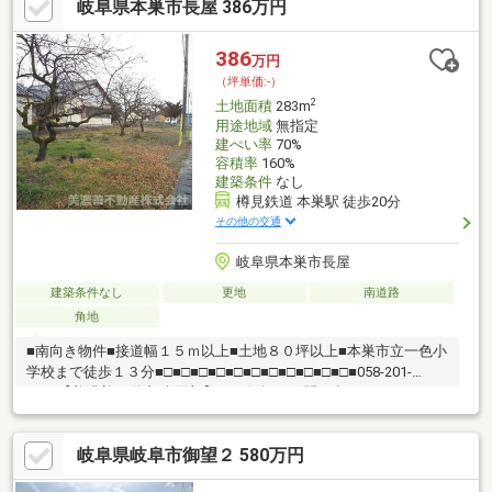
岐阜県本巣市長屋 386万円
386
万円
（坪単価:-）
2
土地面積
283m
用途地域
無指定
建ぺい率
70%
容積率
160%
建築条件
なし
樽見鉄道 本巣駅 徒歩20分
その他の交通
岐阜県本巣市長屋
建築条件なし
更地
南道路
角地
■南向き物件■接道幅１５ｍ以上■土地８０坪以上■本巣市立一色小
学校まで徒歩１３分■□■□■□■□■□■□■□■□■□■□■□■058-201-
2222【美濃善不動産 売買部】へお気軽にお問い合わせください！
岐阜市内で黄色い店舗・黄色い看板・黄色い車を見かけたことあ
りませんか。私たちが美濃善不動産です！岐阜を知っている岐阜
岐阜県岐阜市御望２ 580万円
の不動産エキスパート！土地探しも住まい探しも建築も不動産の
ことならお任せ下さい。■売買保有物件1000件以上！