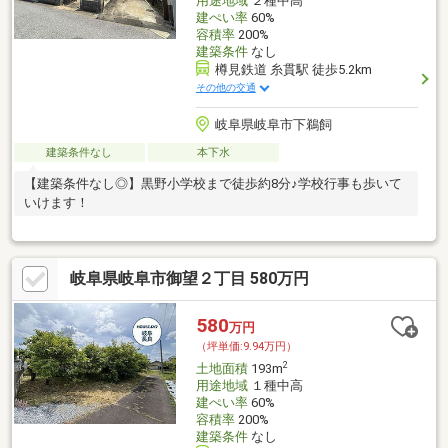
用途地域
２種中高
建ぺい率
60%
容積率
200%
建築条件
なし
樽見鉄道 糸貫駅 徒歩5.2km
その他の交通
岐阜県岐阜市下鵜飼
建築条件なし
本下水
【建築条件なし◎】黒野小学校まで徒歩約8分♪学校行事も歩いて
いけます！
岐阜県岐阜市御望２丁目 580万円
580
万円
（坪単価:9.94万円）
2
土地面積
193m
用途地域
１種中高
建ぺい率
60%
容積率
200%
建築条件
なし