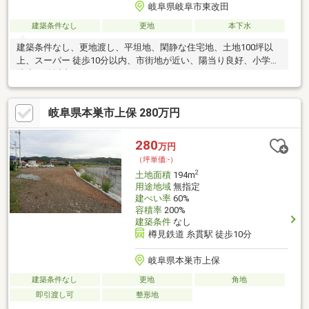
岐阜県岐阜市東改田
建築条件なし
更地
本下水
建築条件なし、更地渡し、平坦地、閑静な住宅地、土地100坪以
上、スーパー 徒歩10分以内、市街地が近い、陽当り良好、小学校
徒歩10分以内
岐阜県本巣市上保 280万円
280
万円
（坪単価:-）
2
土地面積
194m
用途地域
無指定
建ぺい率
60%
容積率
200%
建築条件
なし
樽見鉄道 糸貫駅 徒歩10分
岐阜県本巣市上保
建築条件なし
更地
角地
即引渡し可
整形地