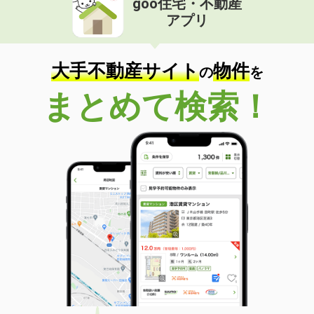
goo住宅・不動産
アプリ
大手不動産サイト
物件
の
を
まとめて検索！