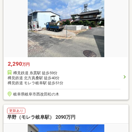
2,290
万円
樽見鉄道 糸貫駅 徒歩59分
樽見鉄道 北方真桑駅 徒歩40分
樽見鉄道 モレラ岐阜駅 徒歩51分
岐阜県岐阜市西改田松の木
更新あり
早野（モレラ岐阜駅） 2090万円