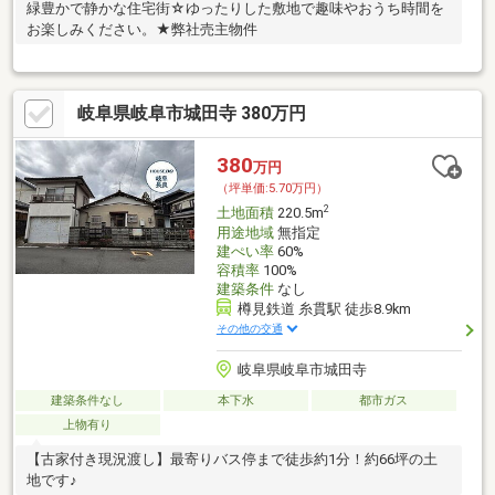
緑豊かで静かな住宅街☆ゆったりした敷地で趣味やおうち時間を
お楽しみください。★弊社売主物件
岐阜県岐阜市城田寺 380万円
380
万円
（坪単価:5.70万円）
2
土地面積
220.5m
用途地域
無指定
建ぺい率
60%
容積率
100%
建築条件
なし
樽見鉄道 糸貫駅 徒歩8.9km
その他の交通
岐阜県岐阜市城田寺
建築条件なし
本下水
都市ガス
上物有り
【古家付き現況渡し】最寄りバス停まで徒歩約1分！約66坪の土
地です♪