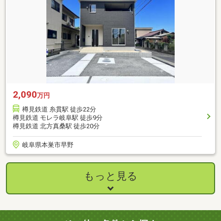
2,090
万円
樽見鉄道 糸貫駅 徒歩22分
樽見鉄道 モレラ岐阜駅 徒歩9分
樽見鉄道 北方真桑駅 徒歩20分
岐阜県本巣市早野
もっと見る