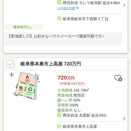
樽見鉄道 モレラ岐阜駅 徒歩4.6km
その他の交通
岐阜県岐阜市下西郷３丁目
建築条件なし
【更地渡し◎】お好きなハウスメーカーで建築可能です♪
岐阜県本巣市上高屋 720万円
720
万円
（坪単価:9.81万円）
2
土地面積
242.75m
用途地域
無指定
建ぺい率
60%
容積率
200%
建築条件
なし
樽見鉄道 糸貫駅 徒歩29分
岐阜県本巣市上高屋