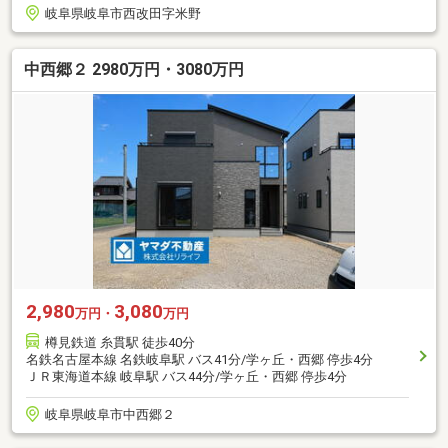
岐阜県岐阜市西改田字米野
中西郷２ 2980万円・3080万円
2,980
3,080
万円・
万円
樽見鉄道 糸貫駅 徒歩40分
名鉄名古屋本線 名鉄岐阜駅 バス41分/学ヶ丘・西郷 停歩4分
ＪＲ東海道本線 岐阜駅 バス44分/学ヶ丘・西郷 停歩4分
岐阜県岐阜市中西郷２