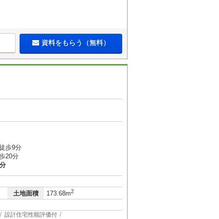
資料をもらう（無料）
徒歩9分
歩20分
2分
2
土地面積
173.68m
設計住宅性能評価付