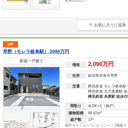
駐車2台以上
お気に入りに追加
早野（モレラ岐阜駅） 2090万円
新築一戸建て
2,090万円
価格
住所
岐阜県本巣市早野
交通
樽見鉄道 モレラ岐阜駅 
樽見鉄道 北方真桑駅 徒
樽見鉄道 糸貫駅 徒歩2
間取り
4LDK+S（納戸）
2
建物面積
98.82m
総戸数
1戸
都市ガス
ルーフバルコニー
2階建て