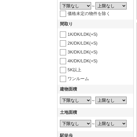
～
価格未定の物件を除く
間取り
1K/DK/LDK(+S)
2K/DK/LDK(+S)
3K/DK/LDK(+S)
4K/DK/LDK(+S)
5K以上
ワンルーム
建物面積
～
土地面積
～
駅徒歩