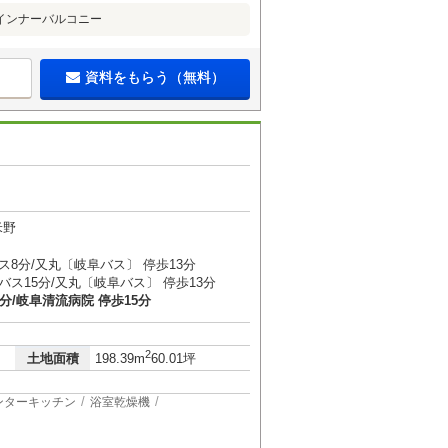
インナーバルコニー
資料をもらう（無料）
米野
ス8分/又丸〔岐阜バス〕 停歩13分
バス15分/又丸〔岐阜バス〕 停歩13分
1分/岐阜清流病院 停歩15分
2
土地面積
198.39m
60.01坪
ンターキッチン
浴室乾燥機