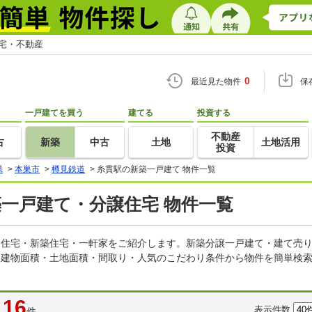
住宅・不動産
0
最近見た物件
保
一戸建てを買う
建てる
投資する
不動産
古
新築
中古
土地
土地活用
投資
県
>
本巣市
>
樽見鉄道
>
糸貫駅の新築一戸建て 物件一覧
築一戸建て・分譲住宅 物件一覧
建売住宅・新築住宅・一軒家をご紹介します。新築分譲一戸建て・建て売
・建物面積・土地面積・間取り・人気のこだわり条件から物件を簡単検索
16
表示件数
件