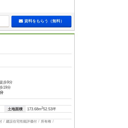
資料をもらう（無料）
徒歩9分
歩19分
1分
2
土地面積
173.68m
52.53坪
付
建設住宅性能評価付
所有権