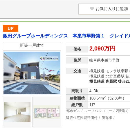
お気に入りに追加
飯田グループホールディングス 本巣市早野第１ クレイド
新築一戸建て
2,090万円
価格
住所
岐阜県本巣市早野
交通
樽見鉄道 モレラ岐阜駅 
樽見鉄道 北方真桑駅 徒
樽見鉄道 糸貫駅 徒歩2
間取り
4LDK
2
建物面積
108.54m
（32.83坪）
総戸数
1戸
都市ガス
ルーフバルコニー
2階建て
建設住宅性能評価付
所有権