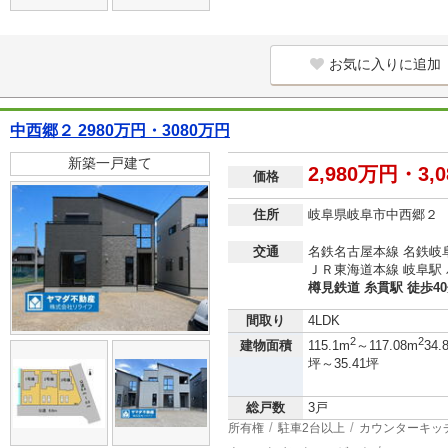
お気に入りに追加
中西郷２ 2980万円・3080万円
新築一戸建て
2,980万円・3,
価格
住所
岐阜県岐阜市中西郷２
交通
名鉄名古屋本線 名鉄岐阜
ＪＲ東海道本線 岐阜駅 
樽見鉄道 糸貫駅 徒歩4
間取り
4LDK
2
2
建物面積
115.1m
～117.08m
34.
坪～35.41坪
総戸数
3戸
所有権
駐車2台以上
カウンターキッ