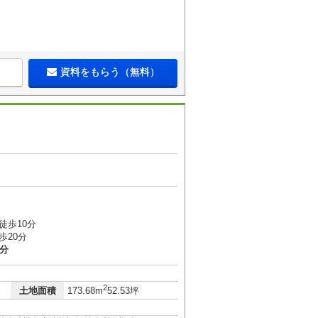
資料をもらう（無料）
徒歩10分
歩20分
2分
2
土地面積
173.68m
52.53坪