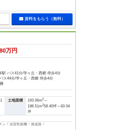
資料をもらう（無料）
080万円
駅 バス41分/学ヶ丘・西郷 停歩4分
バス44分/学ヶ丘・西郷 停歩4分
0分
2
土地面積
81
193.06m
～
2
198.51m
58.40坪～60.04
坪
チン
浴室乾燥機
南道路