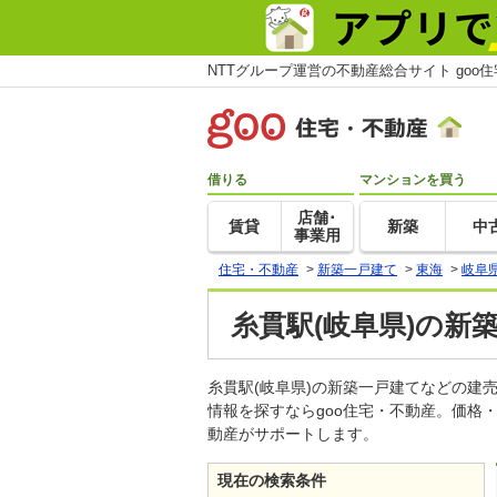
NTTグループ運営の不動産総合サイト goo
借りる
マンションを買う
店舗･
賃貸
新築
中
事業用
住宅・不動産
>
新築一戸建て
>
東海
>
岐阜
糸貫駅(岐阜県)の新
糸貫駅(岐阜県)の新築一戸建てなどの
情報を探すならgoo住宅・不動産。価格
動産がサポートします。
現在の検索条件