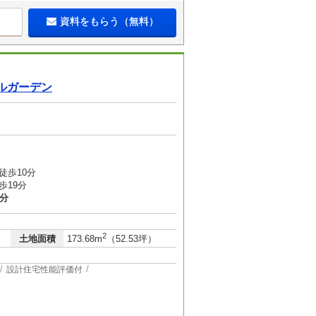
資料をもらう（無料）
ルガーデン
徒歩10分
歩19分
1分
2
土地面積
173.68m
（52.53坪）
設計住宅性能評価付