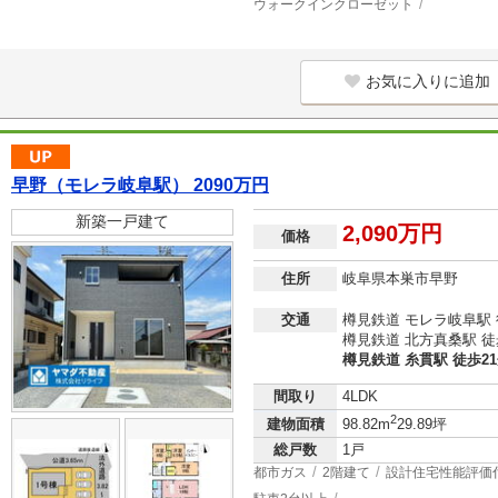
ウォークインクローゼット
お気に入りに追加
早野（モレラ岐阜駅） 2090万円
新築一戸建て
2,090万円
価格
住所
岐阜県本巣市早野
交通
樽見鉄道 モレラ岐阜駅 
樽見鉄道 北方真桑駅 徒
樽見鉄道 糸貫駅 徒歩2
間取り
4LDK
2
建物面積
98.82m
29.89坪
総戸数
1戸
都市ガス
2階建て
設計住宅性能評価