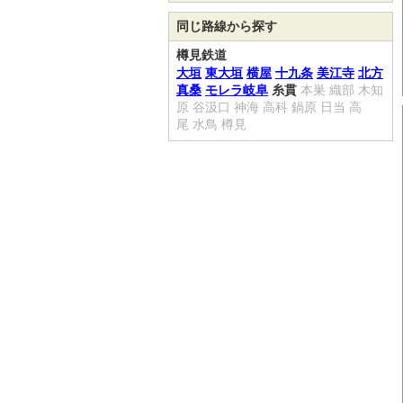
同じ路線から探す
樽見鉄道
大垣
東大垣
横屋
十九条
美江寺
北方
真桑
モレラ岐阜
糸貫
本巣
織部
木知
原
谷汲口
神海
高科
鍋原
日当
高
尾
水鳥
樽見