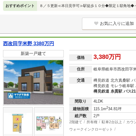
おすすめポイント
８／５更新≪本日見学可≫駅徒歩１０分◆限定１邸角地◆
お気に入りに追加
西改田字米野 3380万円
新築一戸建て
3,380万円
価格
住所
岐阜県岐阜市西改田字
交通
樽見鉄道 北方真桑駅 バ
樽見鉄道 モレラ岐阜駅 
樽見鉄道 糸貫駅 バス2
間取り
4LDK
2
建物面積
115.1m
34.81坪
総戸数
2戸
2階建て
所有権
駐車2台以上
カウ
ウォークインクローゼット