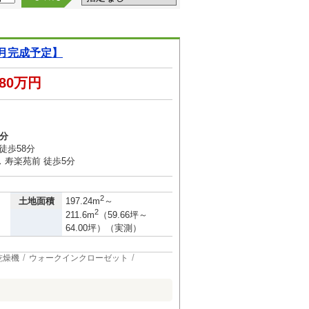
2月完成予定】
580万円
0分
徒歩58分
 寿楽苑前 徒歩5分
2
土地面積
197.24m
～
2
211.6m
（59.66坪～
64.00坪）（実測）
乾燥機
ウォークインクローゼット