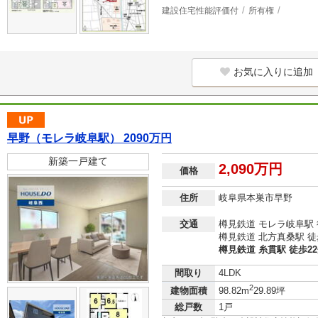
建設住宅性能評価付
所有権
お気に入りに追加
早野（モレラ岐阜駅） 2090万円
新築一戸建て
2,090万円
価格
住所
岐阜県本巣市早野
交通
樽見鉄道 モレラ岐阜駅 
樽見鉄道 北方真桑駅 徒
樽見鉄道 糸貫駅 徒歩2
間取り
4LDK
2
建物面積
98.82m
29.89坪
総戸数
1戸