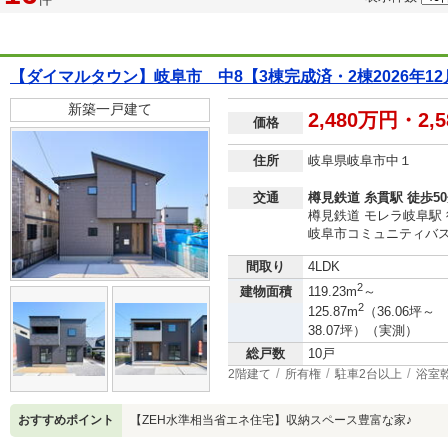
【ダイマルタウン】岐阜市 中8【3棟完成済・2棟2026年1
新築一戸建て
2,480万円・2,
価格
住所
岐阜県岐阜市中１
交通
樽見鉄道 糸貫駅 徒歩5
樽見鉄道 モレラ岐阜駅 
岐阜市コミュニティバス
間取り
4LDK
2
建物面積
119.23m
～
2
125.87m
（36.06坪～
38.07坪）（実測）
総戸数
10戸
2階建て
所有権
駐車2台以上
浴室
おすすめポイント
【ZEH水準相当省エネ住宅】収納スペース豊富な家♪