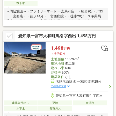
本下水
～周辺施設～・ファミリーマート 一宮馬引店・・徒歩9分・バロ
ー一宮西店・・徒歩14分・一宮西病院・・徒歩20分・スギ薬局 毛
受店・・徒歩12分・一宮馬引郵便局・・徒歩10分・大和北保育
園・・徒歩10分・一宮市立神山小学校・・徒歩15分・一宮市立中
部中学校・・徒歩24分
愛知県一宮市大和町馬引字西出 1,498万円
1,498
万円
（坪単価:-）
2
土地面積
135.26m
用途地域
準工業
建ぺい率
60%
容積率
200%
建築条件
なし
名鉄尾西線 西一宮駅 徒歩28分
その他の交通
愛知県一宮市大和町馬引字西出
建築条件なし
更地
南道路
本下水
都市ガス