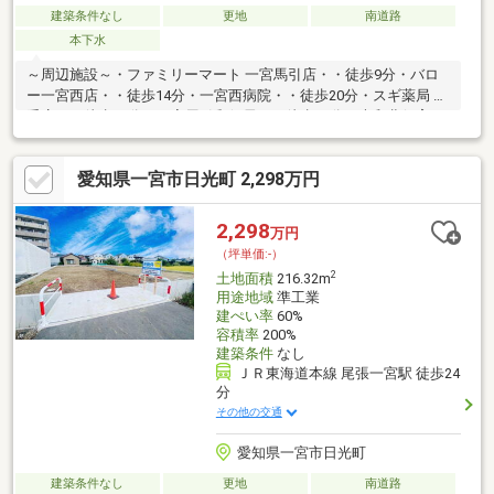
建築条件なし
更地
南道路
本下水
～周辺施設～・ファミリーマート 一宮馬引店・・徒歩9分・バロ
ー一宮西店・・徒歩14分・一宮西病院・・徒歩20分・スギ薬局 毛
受店・・徒歩12分・一宮馬引郵便局・・徒歩10分・大和北保育
園・・徒歩10分・一宮市立神山小学校・・徒歩15分・一宮市立中
部中学校・・徒歩24分
愛知県一宮市日光町 2,298万円
2,298
万円
（坪単価:-）
2
土地面積
216.32m
用途地域
準工業
建ぺい率
60%
容積率
200%
建築条件
なし
ＪＲ東海道本線 尾張一宮駅 徒歩24
分
その他の交通
愛知県一宮市日光町
建築条件なし
更地
南道路