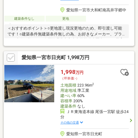
愛知県一宮市大和町南高井字郷中
建築条件なし
更地
＜おすすめポイント＞○更地渡し現況更地のため、即引渡し可能
です！○建築条件無建築条件無しの為、お好きなメーカー、プラ
ンで建築可能です。〇周辺環境充実小中学校徒歩圏内のため子育
て世帯におすすめの物件です！【ローンのご相談承っておりま
す！】不動産SHOPナカジツ 尾張一宮店はまるでカフェのよう
愛知県一宮市日光町 1,998万円
に、リラックスできるオシャレで落ち着きのある空間。キッズス
ペースも完備。 ご家族そろってお越しくださいませ。お問い合わ
せお待ちしております！■■■ご内覧・ご来店 ご希望のお客様へ
1,998
万円
■■■ご希望のお日にちをお気軽にご連絡下さい♪お問い合わせお待
（坪単価:-）
ちしております！
2
土地面積
223.96m
用途地域
準工業
建ぺい率
60%
容積率
200%
建築条件
なし
ＪＲ東海道本線 尾張一宮駅 徒歩24
分
その他の交通
愛知県一宮市日光町