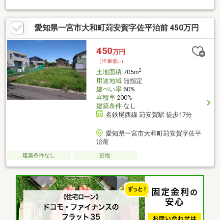
愛知県一宮市大和町苅安賀字佐平治前 450万円
450
万円
（坪単価:-）
2
土地面積
705m
用途地域
無指定
建ぺい率
60%
容積率
200%
建築条件
なし
名鉄尾西線 苅安賀駅 徒歩17分
愛知県一宮市大和町苅安賀字佐平
治前
建築条件なし
更地