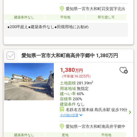
愛知県一宮市大和町苅安賀字北出
建築条件なし
平坦地
即引渡し可
●200坪超え●建築条件なし●田畑用地にお勧め
愛知県一宮市大和町南高井字郷中 1,380万円
1,380
万円
（坪単価:16.22万円）
2
土地面積
281.39m
用途地域
無指定
建ぺい率
60%
容積率
200%
建築条件
なし
名鉄名古屋本線 島氏永駅 徒歩19分
その他の交通
愛知県一宮市大和町南高井字郷中
建築条件なし
更地
平坦地