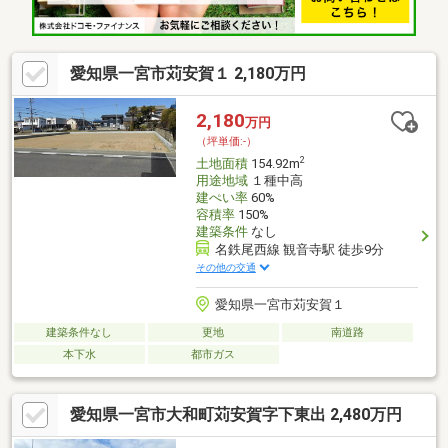
愛知県一宮市苅安賀１ 2,180万円
2,180
万円
（坪単価:-）
2
土地面積
154.92m
用途地域
１種中高
建ぺい率
60%
容積率
150%
建築条件
なし
名鉄尾西線 観音寺駅 徒歩9分
その他の交通
愛知県一宮市苅安賀１
建築条件なし
更地
南道路
本下水
都市ガス
愛知県一宮市大和町苅安賀字下東出 2,480万円