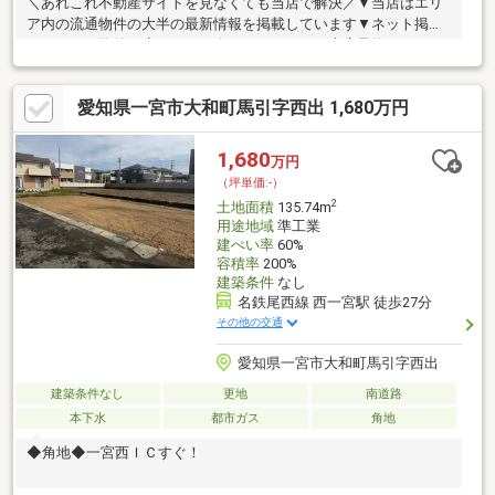
＼あれこれ不動産サイトを見なくても当店で解決／▼当店はエリ
ア内の流通物件の大半の最新情報を掲載しています▼ネット掲載
していない物件も店頭でご紹介いたします▼ご来店予約でQUOカ
ードPayプレゼント♪《神山小学校 徒歩約19分/中部中学校 徒歩
約26分》【おすすめポイント】◆建築条件なし◆更地◆約40坪◆
愛知県一宮市大和町馬引字西出 1,680万円
前面道路約7.6ｍ※写真をクリックすると、詳細をご覧いただけま
す
1,680
万円
（坪単価:-）
2
土地面積
135.74m
用途地域
準工業
建ぺい率
60%
容積率
200%
建築条件
なし
名鉄尾西線 西一宮駅 徒歩27分
その他の交通
愛知県一宮市大和町馬引字西出
建築条件なし
更地
南道路
本下水
都市ガス
角地
◆角地◆一宮西ＩＣすぐ！