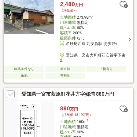
2,480
万円
（坪単価:-）
2
土地面積
273.98m
用途地域
無指定
建ぺい率
60%
容積率
200%
建築条件
なし
名鉄尾西線 苅安賀駅 徒歩7分
愛知県一宮市大和町苅安賀字下東
出
建築条件なし
南道路
上物有り
角地
整形地
愛知県一宮市萩原町花井方字郷浦 880万円
880
万円
（坪単価:18.19万円）
2
土地面積
160m
用途地域
無指定
建ぺい率
60%