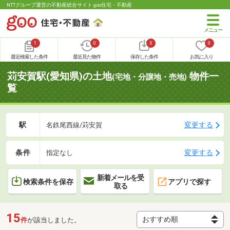
NTTグループ運営の不動産総合サイト goo住宅・不動産
1
0
0
0
最近検索した条件
最近見た物件
保存した条件
お気に入り
苅安賀駅(愛知県)の土地
物件一
(宅地・分譲地・売地)
覧
駅
変更する
名鉄尾西線/苅安賀
条件
変更する
指定なし
新着メールを受
検索条件を保存
アプリで探す
取る
15
件
が該当しました。