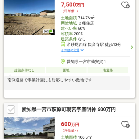
7,500
万円
（坪単価:-）
2
土地面積
714.76m
用途地域
２種住居
建ぺい率
60%
容積率
200%
建築条件
なし
名鉄尾西線 観音寺駅 徒歩13分
その他の交通
愛知県一宮市苅安賀１
建築条件なし
更地
南道路
南側道路で事業計画にも対応しやすい敷地です
愛知県一宮市萩原町朝宮字産明神 600万円
600
万円
（坪単価:-）
2
土地面積
106.5m