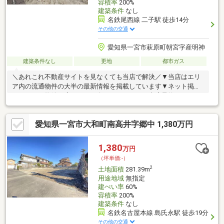
容積率
200%
建築条件
なし
名鉄尾西線 二子駅 徒歩14分
その他の交通
愛知県一宮市萩原町朝宮字産明神
建築条件なし
更地
都市ガス
＼あれこれ不動産サイトを見なくても当店で解決／▼当店はエリ
ア内の流通物件の大半の最新情報を掲載しています▼ネット掲載
していない物件も店頭でご紹介いたします▼ご来店予約でQUOカ
ードPayプレゼント♪《萩原小学校 徒歩約11分/萩原中学校 徒歩
約22分》【おすすめポイント】◆西側道路◆建築条件なし土地◆
愛知県一宮市大和町南高井字郷中 1,380万円
アオキスーパー萩原店まで徒歩約8分◆二子駅まで徒歩約14分※写
真をクリックすると、詳細をご覧いただけます
1,380
万円
（坪単価:-）
2
土地面積
281.39m
用途地域
無指定
建ぺい率
60%
容積率
200%
建築条件
なし
名鉄名古屋本線 島氏永駅 徒歩19分
その他の交通