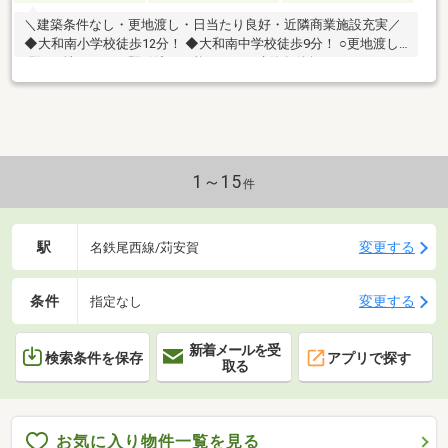
＼建築条件なし・更地渡し・日当たり良好・近隣商業施設充実／
◆大和南小学校徒歩12分！ ◆大和南中学校徒歩9分！ ○更地渡し
現況更地のため、即引渡し可能です！ ○建築条件無
1～15
件
駅
変更する
名鉄尾西線/苅安賀
条件
変更する
指定なし
新着メールを受
検索条件を保存
アプリで探す
取る
お気に入り物件一覧を見る