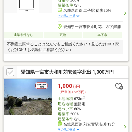
容積率
200%
建築条件
なし
名鉄尾西線 二子駅 徒歩25分
その他の交通
愛知県一宮市萩原町花井方字郷浦
建築条件なし
更地
本下水
不動産に関することはなんでもご相談ください！見るだけOK！聞
くだけOK！お気軽にご相談ください♪
愛知県一宮市大和町苅安賀字北出 1,000万円
1,000
万円
（坪単価:4.92万円）
2
土地面積
673m
用途地域
無指定
建ぺい率
60%
容積率
200%
建築条件
なし
名鉄尾西線 苅安賀駅 徒歩13分
その他の交通