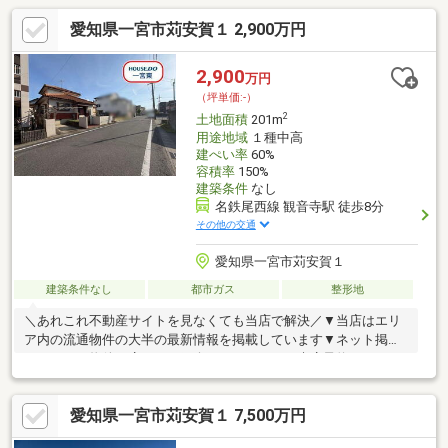
愛知県一宮市苅安賀１ 2,900万円
2,900
万円
（坪単価:-）
2
土地面積
201m
用途地域
１種中高
建ぺい率
60%
容積率
150%
建築条件
なし
名鉄尾西線 観音寺駅 徒歩8分
その他の交通
愛知県一宮市苅安賀１
建築条件なし
都市ガス
整形地
＼あれこれ不動産サイトを見なくても当店で解決／▼当店はエリ
ア内の流通物件の大半の最新情報を掲載しています▼ネット掲載
していない物件も店頭でご紹介いたします▼ご来店予約でQUOカ
ードPayプレゼント♪《大和西小学校 徒歩約8分/大和中学校 徒
歩約8分》【おすすめポイント】◆平坦地◎◆小・中学校まで徒
愛知県一宮市苅安賀１ 7,500万円
歩10分以内◆建築条件なし◆閑静な住宅街◆北側公道※写真をク
リックすると、詳細をご覧いただけます