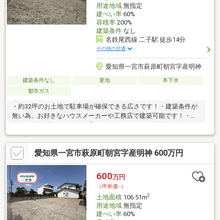
用途地域
無指定
建ぺい率
60%
容積率
200%
建築条件
なし
名鉄尾西線 二子駅 徒歩14分
その他の交通
愛知県一宮市萩原町朝宮字産明神
建築条件なし
更地
本下水
都市ガス
・約32坪のお土地で駐車場が確保できる広さです！・建築条件が
無い為、お好きなハウスメーカーや工務店で建築可能です！・弊
社でも建築プランのご相談承っております。・更地渡しの為、解
体費を節約できます。・閑静な住宅地で、周辺にスーパーや病院
など暮らしに役立つ施設が揃っております！【ローンのご相談承
愛知県一宮市萩原町朝宮字産明神 600万円
っております！】不動産SHOPナカジツ 尾張一宮店はまるでカ
フェのように、リラックスできるオシャレで落ち着きのある空
間。キッズスペースも完備。 ご家族そろってお越しくださいま
600
万円
せ。お問い合わせお待ちしております！ご来店・ご案内可能で
（坪単価:-）
す！ご希望のお日にちをお気軽にご連絡下さい♪
2
土地面積
106.51m
用途地域
無指定
建ぺい率
60%