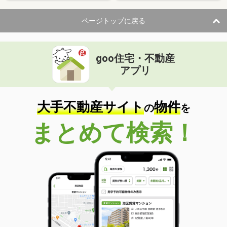
ページトップに戻る
goo住宅・不動産
アプリ
大手不動産サイト
物件
の
を
まとめて検索！