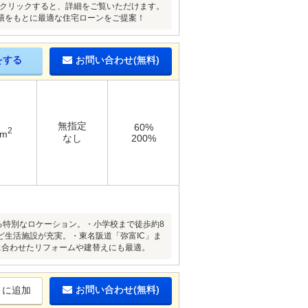
をクリックすると、詳細をご覧いただけます。
績をもとに最適な住宅ローンをご提案！
をする
お問い合わせ(無料)
無指定
60%
2
8m
なし
200%
める特別なロケーション。・小学校まで徒歩約8
生活施設が充実。・東名阪道「弥富IC」ま
に合わせたリフォームや建替えにも最適。
お問い合わせ(無料)
りに追加