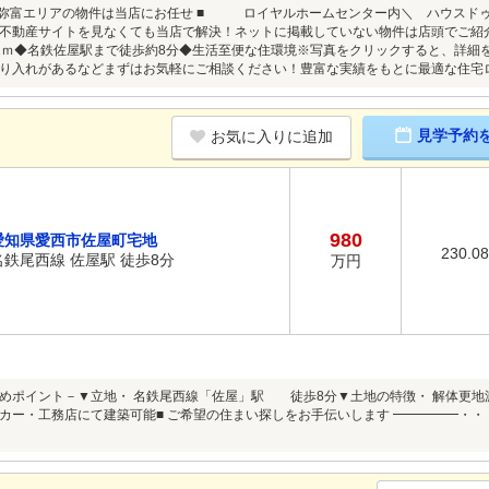
・弥富エリアの物件は当店にお任せ ■ ロイヤルホームセンター内＼ ハウスドゥ
不動産サイトを見なくても当店で解決！ネットに掲載していない物件は店頭でご紹
1ｍ◆名鉄佐屋駅まで徒歩約8分◆生活至便な住環境※写真をクリックすると、詳細
り入れがあるなどまずはお気軽にご相談ください！豊富な実績をもとに最適な住宅
見学予約
お気に入りに追加
980
愛知県愛西市佐屋町宅地
230.0
名鉄尾西線 佐屋駅 徒歩8分
万円
めポイント－▼立地・ 名鉄尾西線「佐屋」駅 徒歩8分▼土地の特徴・ 解体更地渡
カー・工務店にて建築可能■ ご希望の住まい探しをお手伝いします ━━━━━・