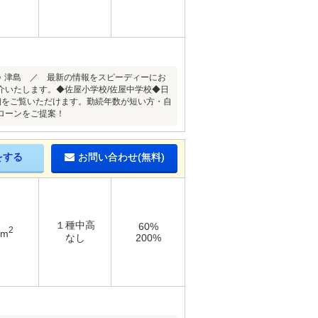
 津島 ／ 最新の情報をスピーディーにお
介いたします。◆佐屋小学校/佐屋中学校◆日
細をご覧いただけます。勤続年数が短い方・自
ローンをご提案！
をする
お問い合わせ(無料)
１種中高
60%
2
8m
なし
200%