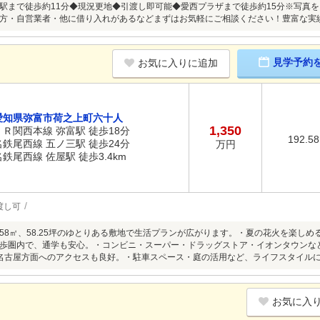
駅まで徒歩約11分◆現況更地◆引渡し即可能◆愛西プラザまで徒歩約15分※写真
方・自営業者・他に借り入れがあるなどまずはお気軽にご相談ください！豊富な実
見学予約
お気に入りに追加
愛知県弥富市荷之上町六十人
1,350
ＪＲ関西本線 弥富駅 徒歩18分
192.5
名鉄尾西線 五ノ三駅 徒歩24分
万円
名鉄尾西線 佐屋駅 徒歩3.4km
渡し可
2.58㎡、58.25坪のゆとりある敷地で生活プランが広がります。・夏の花火を楽し
歩圏内で、通学も安心。・コンビニ・スーパー・ドラッグストア・イオンタウンなど
名古屋方面へのアクセスも良好。・駐車スペース・庭の活用など、ライフスタイル
お気に入