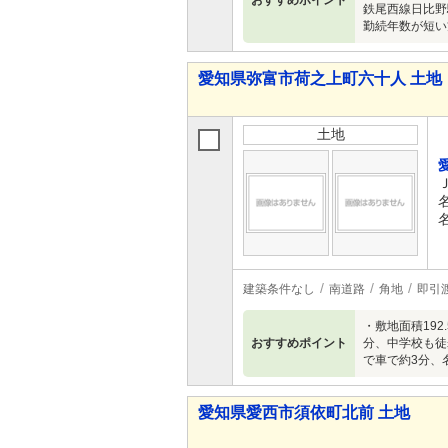
おすすめポイント
鉄尾西線日比野
勤続年数が短い
愛知県弥富市荷之上町六十人 土地
土地
建築条件なし
南道路
角地
即引
・敷地面積19
おすすめポイント
分、中学校も徒
で車で約3分、
愛知県愛西市須依町北前 土地