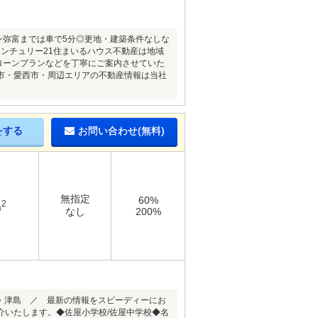
ウン弥富までは車で5分◎更地・建築条件なしな
ンチュリー21住まいるハウス不動産は地域
ローンプランなどを丁寧にご案内させていた
市・愛西市・周辺エリアの不動産情報は当社
をする
お問い合わせ(無料)
無指定
60%
2
m
なし
200%
 津島 ／ 最新の情報をスピーディーにお
介いたします。◆佐屋小学校/佐屋中学校◆名