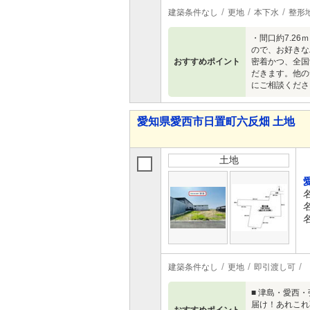
建築条件なし
更地
本下水
整形
・間口約7.2
ので、お好きな
おすすめポイント
密着かつ、全国
だきます。他の
にご相談くださ
愛知県愛西市日置町六反畑 土地
土地
建築条件なし
更地
即引渡し可
■ 津島・愛西
届け！あれこれ