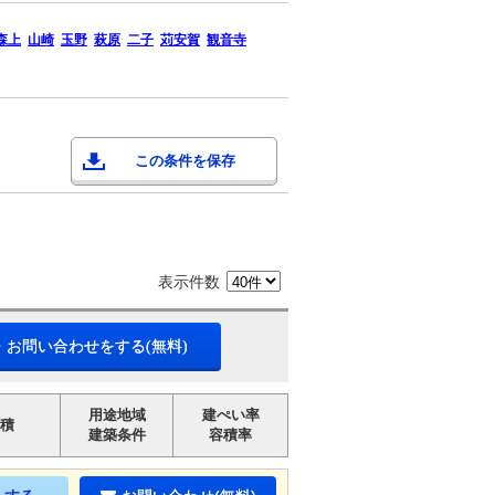
森上
山崎
玉野
萩原
二子
苅安賀
観音寺
この条件を保存
表示件数
・お問い合わせをする(無料)
用途地域
建ぺい率
積
建築条件
容積率