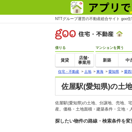
NTTグループ運営の不動産総合サイト goo
借りる
マンションを買う
店舗･
賃貸
新築
中
事業用
住宅・不動産
>
土地
>
東海
>
愛知県
>
愛西
佐屋駅(愛知県)の土
佐屋駅(愛知県)の土地、分譲地、売地、
産。価格・土地面積・建築条件・立地・人
探したい物件の路線・検索条件を変