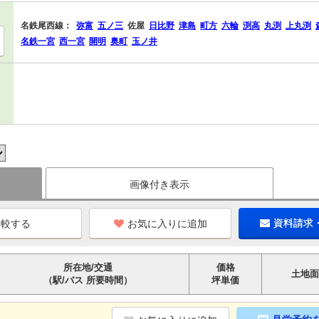
名鉄尾西線：
弥富
五ノ三
佐屋
日比野
津島
町方
六輪
渕高
丸渕
上丸渕
名鉄一宮
西一宮
開明
奥町
玉ノ井
画像付き表示
お気に入りに追加
資料請求
所在地/交通
価格
土地面
（駅/バス 所要時間）
坪単価