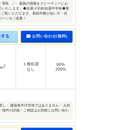
 津島 ／ 最新の情報をスピーディーにお
介いたします。◆佐屋小学校/佐屋中学校◆整
をご覧いただけます。勤続年数が短い方・自
ローンをご提案！
をする
お問い合わせ(無料)
１種住居
60%
2
8m
なし
200%
し・ 建築条件付売地ではありません・ お好
・・物件の詳細・ご相談はお気軽にお問い合わ