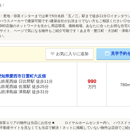
地
6ｍ・更地・弥富インターまでは車で6分名鉄「五ノ三」駅まで徒歩11分◎イオンタ
ハウスメーカーで建築可能です♪建築会社がお決まりでない方もご相談ください◎セ
980店舗のネットワークを生かし周辺環境、価格相場、あなたに合ったお得な住宅
サイト、ページで気になる物件もご紹介可能です！あま市・蟹江町・大治町・津島
い。
見学予約
お気に入りに追加
愛知県愛西市日置町六反畑
990
名鉄尾西線 日比野駅 徒歩11分
780
名鉄尾西線 佐屋駅 徒歩25分
万円
名鉄津島線 津島駅 徒歩31分
・弥富エリアの物件は当店にお任せ ■ ロイヤルホームセンター内＼ ハウスドゥ
不動産サイトを見なくても当店で解決！ネットに掲載していない物件は店頭でご紹