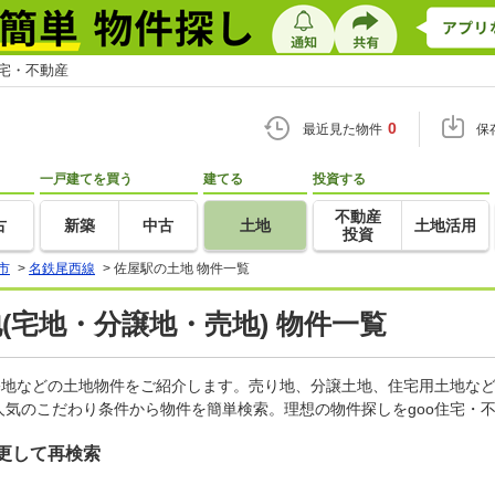
住宅・不動産
0
最近見た物件
保
一戸建てを買う
建てる
投資する
不動産
古
新築
中古
土地
土地活用
投資
市
>
名鉄尾西線
>
佐屋駅の土地 物件一覧
地(宅地・分譲地・売地) 物件一覧
宅地などの土地物件をご紹介します。売り地、分譲土地、住宅用土地など
気のこだわり条件から物件を簡単検索。理想の物件探しをgoo住宅・
更して再検索