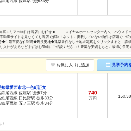
名鉄尾西線 佐屋駅 徒歩33分
・弥富エリアの物件は当店にお任せ ■ ロイヤルホームセンター内＼ ハウスドゥ
不動産サイトを見なくても当店で解決！ネットに掲載していない物件は店頭でご紹
分◆生活至便な住環境◆現況更地◆建築条件なし土地※写真をクリックすると、詳
り入れがあるなどまずはお気軽にご相談ください！豊富な実績をもとに最適な住宅
見学予約
お気に入りに追加
愛知県愛西市北一色町証文
740
名鉄尾西線 佐屋駅 徒歩7分
150.3
名鉄尾西線 日比野駅 徒歩33分
万円
名鉄尾西線 五ノ三駅 徒歩34分
地