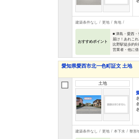
建築条件なし
更地
角地
■ 津島・愛西
届け！あれこれ
おすすめポイント
比野駅徒歩約6
営業者・他に借
愛知県愛西市北一色町証文 土地
土地
建築条件なし
更地
本下水
整形