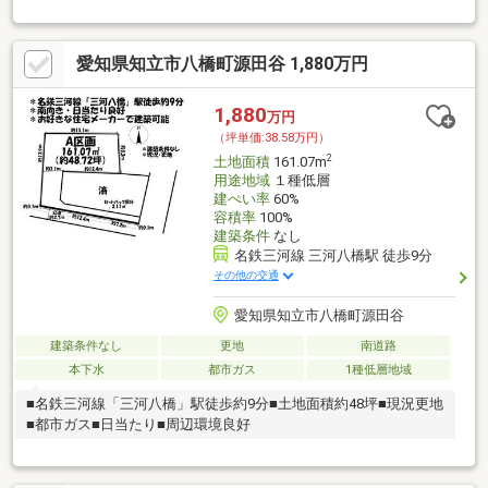
愛知県知立市八橋町源田谷 1,880万円
1,880
万円
（坪単価:38.58万円）
2
土地面積
161.07m
用途地域
１種低層
建ぺい率
60%
容積率
100%
建築条件
なし
名鉄三河線 三河八橋駅 徒歩9分
その他の交通
愛知県知立市八橋町源田谷
建築条件なし
更地
南道路
本下水
都市ガス
1種低層地域
■名鉄三河線「三河八橋」駅徒歩約9分■土地面積約48坪■現況更地
■都市ガス■日当たり■周辺環境良好