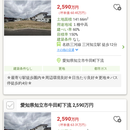
2,590
万円
（坪単価:60.45万円）
2
土地面積
141.66m
用途地域
１種中高
建ぺい率
60%
容積率
150%
建築条件
なし
名鉄三河線 三河知立駅 徒歩12分
その他の交通
愛知県知立市牛田町下流
建築条件なし
更地
都市ガス
☆最寄り駅徒歩圏内☆周辺環境良好☆日当たり良好☆更地☆バス
停徒歩約4分☆
愛知県知立市牛田町下流 2,590万円
2,590
万円
（坪単価:63.31万円）