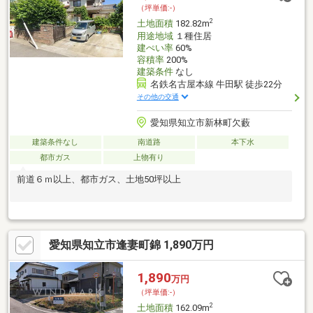
（坪単価:-）
2
土地面積
182.82m
用途地域
１種住居
建ぺい率
60%
容積率
200%
建築条件
なし
名鉄名古屋本線 牛田駅 徒歩22分
その他の交通
愛知県知立市新林町欠藪
建築条件なし
南道路
本下水
都市ガス
上物有り
前道６ｍ以上、都市ガス、土地50坪以上
愛知県知立市逢妻町錦 1,890万円
1,890
万円
（坪単価:-）
2
土地面積
162.09m