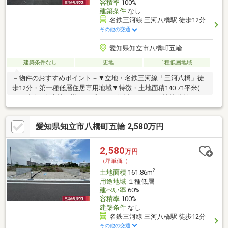
容積率
100%
建築条件
なし
名鉄三河線 三河八橋駅 徒歩12分
その他の交通
愛知県知立市八橋町五輪
建築条件なし
更地
1種低層地域
－物件のおすすめポイント－▼立地・名鉄三河線「三河八橋」徒
歩12分・第一種低層住居専用地域▼特徴・土地面積140.71平米(約
42.56坪)の売土地・様々なプランを検討しやすい、比較的整った
土地形状・前面道路は南東側幅員約6.0mの公道・接道間口は約
8.3m・建築条件付宅地販売ではありません・現況は更地につき、
愛知県知立市八橋町五輪 2,580万円
プランが決まり次第スムーズに建築に移れます▼周辺環境・城下
小公園 徒歩4分(約290m)・知立市立来迎寺小学校 徒歩13分(約
1000m)■ ご希望の住まい探しをお手伝いします ━━━━━・・・
2,580
万円
物件の詳細・ご相談はお気軽にお問い合わせください。
（坪単価:-）
2
土地面積
161.86m
用途地域
１種低層
建ぺい率
60%
容積率
100%
建築条件
なし
名鉄三河線 三河八橋駅 徒歩12分
その他の交通