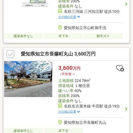
容積率
200%
建築条件
なし
名鉄三河線 三河知立駅 徒歩10分
その他の交通
愛知県知立市山町御手洗
建築条件なし
本下水
都市ガス
愛知県知立市長篠町丸山 3,600万円
3,600
万円
（坪単価:-）
2
土地面積
224.78m
用途地域
１種住居
建ぺい率
60%
容積率
200%
建築条件
なし
名鉄名古屋本線 牛田駅 徒歩19分
その他の交通
愛知県知立市長篠町丸山
建築条件なし
本下水