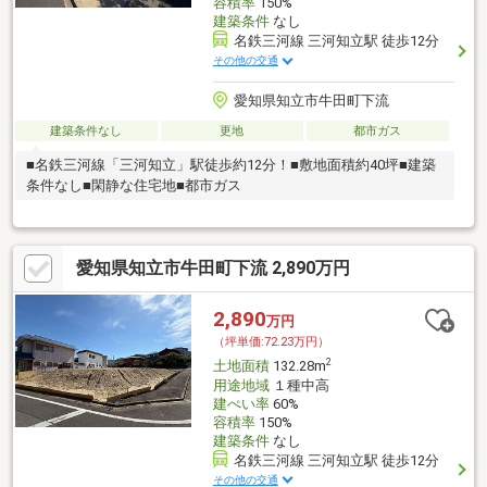
容積率
150%
建築条件
なし
名鉄三河線 三河知立駅 徒歩12分
その他の交通
愛知県知立市牛田町下流
建築条件なし
更地
都市ガス
■名鉄三河線「三河知立」駅徒歩約12分！■敷地面積約40坪■建築
条件なし■閑静な住宅地■都市ガス
愛知県知立市牛田町下流 2,890万円
2,890
万円
（坪単価:72.23万円）
2
土地面積
132.28m
用途地域
１種中高
建ぺい率
60%
容積率
150%
建築条件
なし
名鉄三河線 三河知立駅 徒歩12分
その他の交通