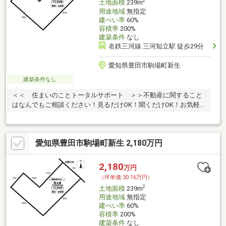
2
土地面積
239m
用途地域
無指定
建ぺい率
60%
容積率
200%
建築条件
なし
名鉄三河線 三河知立駅 徒歩29分
愛知県豊田市駒場町新生
建築条件なし
＜＜ 住まいのことトータルサポート ＞＞不動産に関すること
はなんでもご相談ください！見るだけOK！聞くだけOK！お気軽
にご相談ください♪
愛知県豊田市駒場町新生 2,180万円
2,180
万円
（坪単価:30.16万円）
2
土地面積
239m
用途地域
無指定
建ぺい率
60%
容積率
200%
建築条件
なし