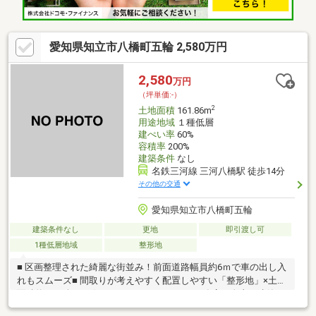
愛知県知立市八橋町五輪 2,580万円
2,580
万円
（坪単価:-）
2
土地面積
161.86m
用途地域
１種低層
建ぺい率
60%
容積率
200%
建築条件
なし
名鉄三河線 三河八橋駅 徒歩14分
その他の交通
愛知県知立市八橋町五輪
建築条件なし
更地
即引渡し可
1種低層地域
整形地
■ 区画整理された綺麗な街並み！前面道路幅員約6ｍで車の出し入
れもスムーズ■ 間取りが考えやすく配置しやすい「整形地」×土地
面積約48.96坪■ お好きなハウスメーカー・工務店で自由に建築で
きる「建築条件なし」土地■ 解体費用がかからず、スムーズに家