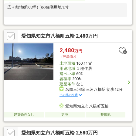
広々敷地(約68坪）)の住宅用地です
愛知県知立市八橋町五輪 2,480万円
2,480
万円
（坪単価:-）
2
土地面積
160.11m
用途地域
１種住居
建ぺい率
60%
容積率
200%
建築条件
なし
名鉄三河線 三河八橋駅 徒歩12分
その他の交通
愛知県知立市八橋町五輪
建築条件なし
更地
整形地
愛知県知立市八橋町五輪 2,580万円