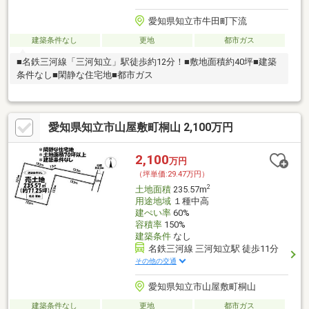
愛知県知立市牛田町下流
建築条件なし
更地
都市ガス
■名鉄三河線「三河知立」駅徒歩約12分！■敷地面積約40坪■建築
条件なし■閑静な住宅地■都市ガス
愛知県知立市山屋敷町桐山 2,100万円
2,100
万円
（坪単価:29.47万円）
2
土地面積
235.57m
用途地域
１種中高
建ぺい率
60%
容積率
150%
建築条件
なし
名鉄三河線 三河知立駅 徒歩11分
その他の交通
愛知県知立市山屋敷町桐山
建築条件なし
更地
都市ガス