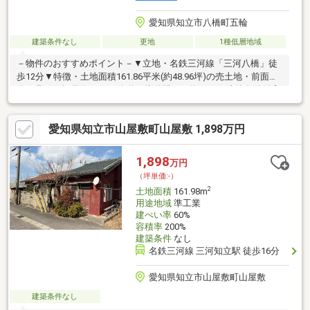
愛知県知立市八橋町五輪
建築条件なし
更地
1種低層地域
－物件のおすすめポイント－▼立地・名鉄三河線「三河八橋」徒
歩12分▼特徴・土地面積161.86平米(約48.96坪)の売土地・前面道
路は北西側幅員約6.0mの公道・接道間口は約8.5m・建築条件付宅
地販売ではありません・ご希望のハウスメーカー・建築会社を選
んで建築可能・建ぺい率60%・容積率100%・現況更地につき、プ
愛知県知立市山屋敷町山屋敷 1,898万円
ラン確定後は建築への移行がスムーズ▼周辺環境・城下小公園 徒
歩4分(約290m)・知立市立来迎寺小学校 徒歩13分(約1000m)■ ご希
望の住まい探しをお手伝いします ━━━━━・・・物件の詳細・
1,898
万円
ご相談はお気軽にお問い合わせください。
（坪単価:-）
2
土地面積
161.98m
用途地域
準工業
建ぺい率
60%
容積率
200%
建築条件
なし
名鉄三河線 三河知立駅 徒歩16分
愛知県知立市山屋敷町山屋敷
建築条件なし