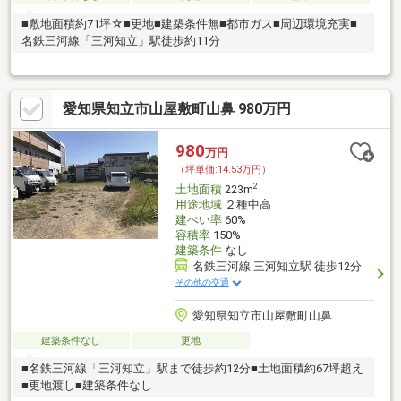
■敷地面積約71坪☆■更地■建築条件無■都市ガス■周辺環境充実■
名鉄三河線「三河知立」駅徒歩約11分
愛知県知立市山屋敷町山鼻 980万円
980
万円
（坪単価:14.53万円）
2
土地面積
223m
用途地域
２種中高
建ぺい率
60%
容積率
150%
建築条件
なし
名鉄三河線 三河知立駅 徒歩12分
その他の交通
愛知県知立市山屋敷町山鼻
建築条件なし
更地
■名鉄三河線「三河知立」駅まで徒歩約12分■土地面積約67坪超え
■更地渡し■建築条件なし