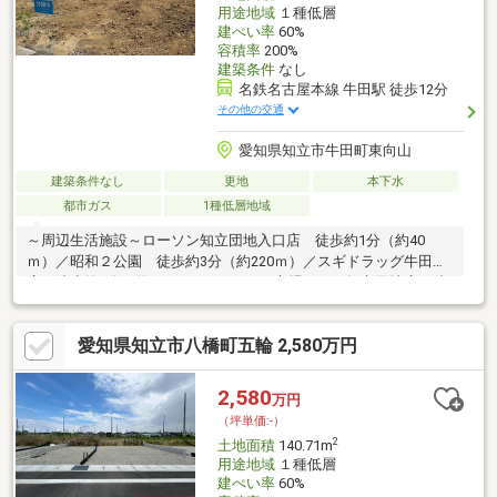
用途地域
１種低層
建ぺい率
60%
容積率
200%
建築条件
なし
名鉄名古屋本線 牛田駅 徒歩12分
その他の交通
愛知県知立市牛田町東向山
建築条件なし
更地
本下水
都市ガス
1種低層地域
～周辺生活施設～ローソン知立団地入口店 徒歩約1分（約40
ｍ）／昭和２公園 徒歩約3分（約220ｍ）／スギドラッグ牛田東
店 徒歩約4分（約280ｍ）／にぎわい市場マルス知立団地店 徒
歩約6分（約450ｍ）／ゆうちょ銀行 徒歩約7分（約500ｍ）／来
迎寺保育園 徒歩約13分（約990ｍ）／はなの木幼稚園 徒歩約
愛知県知立市八橋町五輪 2,580万円
15分（約1200ｍ）／知立クリニック 徒歩約23分（約1600ｍ）
2,580
万円
（坪単価:-）
2
土地面積
140.71m
用途地域
１種低層
建ぺい率
60%