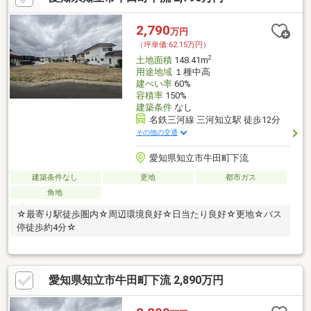
2,790
万円
（坪単価:62.15万円）
2
土地面積
148.41m
用途地域
１種中高
建ぺい率
60%
容積率
150%
建築条件
なし
名鉄三河線 三河知立駅 徒歩12分
その他の交通
愛知県知立市牛田町下流
建築条件なし
更地
都市ガス
角地
☆最寄り駅徒歩圏内☆周辺環境良好☆日当たり良好☆更地☆バス
停徒歩約4分☆
愛知県知立市牛田町下流 2,890万円