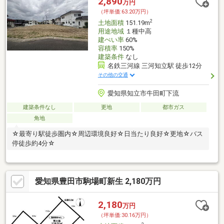
2,890
万円
（坪単価:63.20万円）
2
土地面積
151.19m
用途地域
１種中高
建ぺい率
60%
容積率
150%
建築条件
なし
名鉄三河線 三河知立駅 徒歩12分
その他の交通
愛知県知立市牛田町下流
建築条件なし
更地
都市ガス
角地
☆最寄り駅徒歩圏内☆周辺環境良好☆日当たり良好☆更地☆バス
停徒歩約4分☆
愛知県豊田市駒場町新生 2,180万円
2,180
万円
（坪単価:30.16万円）