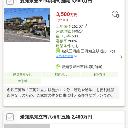
愛知県豊田市駒場町鯒尾 3,580万円
ン-イレブン 豊田市駒場町店まで徒歩10分・ファミリーマート 知
立山屋敷店まで徒歩17分この物件が気になった方は【資料請求・
お問合せ】へ電話で問合せもお待ちいたしております◆不動産購
3,580
万円
入初心者の方、大歓迎◆不動産に関すること、何でもお気軽にご
（坪単価:-）
相談下さい
2
土地面積
262.07m
用途地域
無指定
建ぺい率
60%
容積率
200%
建築条件
なし
名鉄三河線 三河知立駅 徒歩12分
その他の交通
愛知県豊田市駒場町鯒尾
建築条件なし
都市ガス
上物有り
整形地
名鉄三河線「三河知立」駅徒歩１２分、通勤や通学にも便利建築
条件なしのため、ご家族の夢を自由に叶える多彩なプランでの建
築が可能です閑静な住宅地なので、小さなお子様がいるご家族も
安心して生活できます１５ｍ以上の前面間口で整形地のため、多
彩な建築プランが可能です陽当たり良好の土地のためぜひ現地を
愛知県知立市八橋町五輪 2,480万円
ご確認くださいその他多彩な生活施設が周辺に充実○資料請求は
お気軽に♪三井住友トラスト不動産 八事センターお問い合わせは
通話無料【０１２０－２１０－７８２】