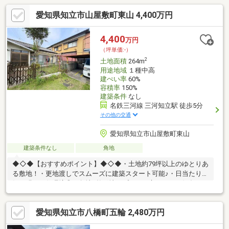
愛知県知立市山屋敷町東山 4,400万円
4,400
万円
（坪単価:-）
2
土地面積
264m
用途地域
１種中高
建ぺい率
60%
容積率
150%
建築条件
なし
名鉄三河線 三河知立駅 徒歩5分
その他の交通
愛知県知立市山屋敷町東山
建築条件なし
角地
◆◇◆【おすすめポイント】◆◇◆・土地約79坪以上のゆとりあ
る敷地！・更地渡しでスムーズに建築スタート可能♪・日当たり良
好で明るい住環境◎・角地×整形地でプランが立てやすい好条
件！・閑静な住宅地かつ周辺交通量少なめで落ち着いた暮らし！
◆◇◆【周辺環境】◆◇◆・ファミリーマート知立牛田町店 徒
愛知県知立市八橋町五輪 2,480万円
歩約7分・ギャラリエアピタ知立店 徒歩約23分・スギ薬局知立
北店 徒歩約10分・ＪＡあいち中央知立 徒歩約18分・イオンタ