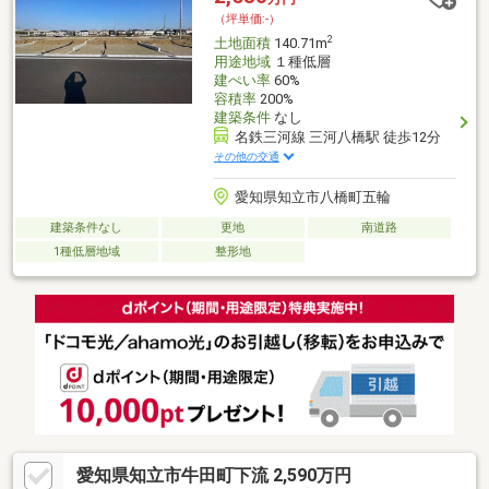
（坪単価:-）
2
土地面積
140.71m
用途地域
１種低層
建ぺい率
60%
容積率
200%
建築条件
なし
名鉄三河線 三河八橋駅 徒歩12分
その他の交通
愛知県知立市八橋町五輪
建築条件なし
更地
南道路
1種低層地域
整形地
愛知県知立市牛田町下流 2,590万円