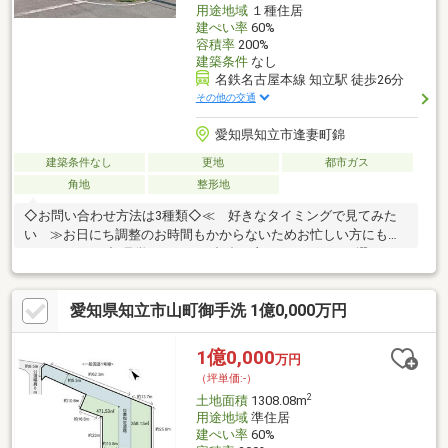
用途地域
１種住居
建ぺい率
60%
容積率
200%
建築条件
なし
名鉄名古屋本線 知立駅 徒歩26分
その他の交通
愛知県知立市逢妻町錦
建築条件なし
更地
都市ガス
角地
整形地
◇お問い合わせ方法は3種類◇≪ 好きなタイミングで見てみた
い ≫お日にち調整のお時間もかからないためお忙しい方にもピ
ッタリです♪下記見学日程からご都合の良いお日にちをお選びくだ
さい≪ まずは資料が欲しい ≫オレンジの「資料請求（無料）」ボ
タンをクリック！≪ 担当者と直接話したい ≫【通話無料】0120-
愛知県知立市山町御手洗 1億0,000万円
339-270スマホの方は青の「電話マーク」をクリック！担当：向
井 ～～～～～～～～～＊～～～ あなたに寄り添う、 WIND
MARKの不動産仲介 ～～～＊～～～～～～～～～
1億0,000
万円
（坪単価:-）
2
土地面積
1308.08m
用途地域
準住居
建ぺい率
60%