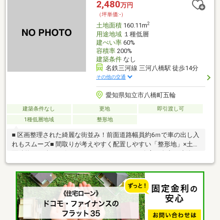
2,480
万円
（坪単価:-）
2
土地面積
160.11m
用途地域
１種低層
建ぺい率
60%
容積率
200%
建築条件
なし
名鉄三河線 三河八橋駅 徒歩14分
その他の交通
愛知県知立市八橋町五輪
建築条件なし
更地
即引渡し可
1種低層地域
整形地
■ 区画整理された綺麗な街並み！前面道路幅員約6ｍで車の出し入
れもスムーズ■ 間取りが考えやすく配置しやすい「整形地」×土地
面積約48.96坪■ お好きなハウスメーカー・工務店で自由に建築で
きる「建築条件なし」土地■ 解体費用がかからず、スムーズに家
づくりをスタートできる「更地渡し」■ 名鉄三河線「三河八橋」
駅まで徒歩14分！通勤・通学にも便利なロケーション