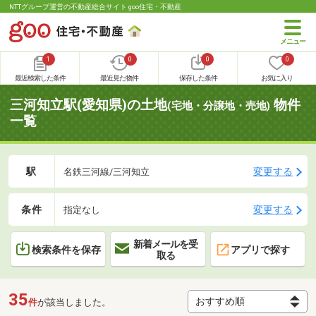
NTTグループ運営の不動産総合サイト goo住宅・不動産
1
0
0
0
最近検索した条件
最近見た物件
保存した条件
お気に入り
三河知立駅(愛知県)の土地
物件
(宅地・分譲地・売地)
一覧
駅
変更する
名鉄三河線/三河知立
条件
変更する
指定なし
新着メールを受
検索条件を保存
アプリで探す
取る
35
件
が該当しました。