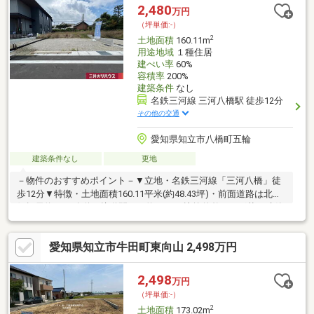
ウン刈谷 車で約13分■■【ご内覧・ご来店 ご希望のお客様へ】
2,480
万円
■■土日祝のご来店・ご案内可能です！資金計画や住宅ローンのご
（坪単価:-）
相談も無料でご案内いたします。
2
土地面積
160.11m
用途地域
１種住居
建ぺい率
60%
容積率
200%
建築条件
なし
名鉄三河線 三河八橋駅 徒歩12分
その他の交通
愛知県知立市八橋町五輪
建築条件なし
更地
－物件のおすすめポイント－▼立地・名鉄三河線「三河八橋」徒
歩12分▼特徴・土地面積160.11平米(約48.43坪)・前面道路は北西
側幅員約6.0m公道・接道間口は約8.7m、比較的整った形状・建築
条件付宅地販売ではありません・お好きなハウスメーカー・工務
店で建築できます・建ぺい率60%・容積率200%・現況更地、プラ
愛知県知立市牛田町東向山 2,498万円
ンが決まり次第スムーズに建築へ移行可能▼周辺環境・城下小公
園 徒歩4分(約290m)・知立市立来迎寺小学校 徒歩13分(約1000m)■
ご希望の住まい探しをお手伝いします ━━━━━・・・物件の詳
2,498
万円
細・ご相談はお気軽にお問い合わせください。
（坪単価:-）
2
土地面積
173.02m