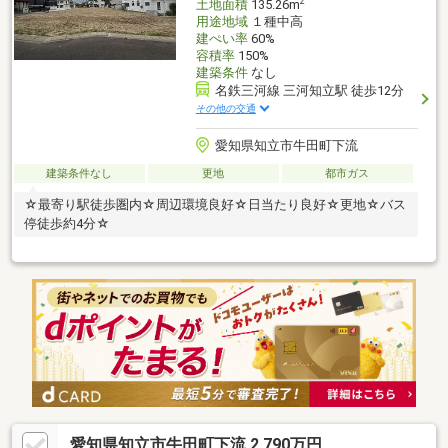
2
土地面積
135.26m
用途地域
１種中高
建ぺい率
60%
容積率
150%
建築条件
なし
名鉄三河線 三河知立駅 徒歩12分
その他の交通
愛知県知立市牛田町下流
建築条件なし
更地
都市ガス
☆最寄り駅徒歩圏内☆周辺環境良好☆日当たり良好☆更地☆バス
停徒歩約4分☆
愛知県知立市牛田町下流 2,790万円