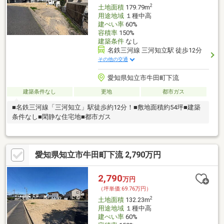
2
土地面積
179.79m
用途地域
１種中高
建ぺい率
60%
容積率
150%
建築条件
なし
名鉄三河線 三河知立駅 徒歩12分
その他の交通
愛知県知立市牛田町下流
建築条件なし
更地
都市ガス
■名鉄三河線「三河知立」駅徒歩約12分！■敷地面積約54坪■建築
条件なし■閑静な住宅地■都市ガス
愛知県知立市牛田町下流 2,790万円
2,790
万円
（坪単価:69.76万円）
2
土地面積
132.23m
用途地域
１種中高
建ぺい率
60%