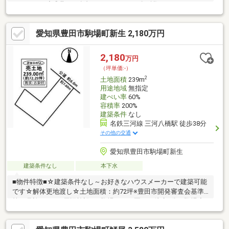
ですので、造成費のご負担はありません！〇刈谷ハイウェイオア
シスまで車で約9分♪お気軽にお子様と遊びに、お買い物にもお出
かけいただけます。■■■【周辺環境】■■■堤小学校 徒歩約30分
愛知県豊田市駒場町新生 2,180万円
前林中学校 徒歩約12分ファミリーマート 豊田高岡本町店 徒歩
約10分ドミー 若林店 徒歩約38分スギドラッグ堤本町店 徒歩約
30分■■■【ご内覧・ご来店 ご希望のお客様へ】■■■ご来店・ご
2,180
万円
案内可能です！ご希望のお日にちをお気軽にご連絡ください♪
（坪単価:-）
2
土地面積
239m
用途地域
無指定
建ぺい率
60%
容積率
200%
建築条件
なし
名鉄三河線 三河八橋駅 徒歩38分
その他の交通
愛知県豊田市駒場町新生
建築条件なし
本下水
■物件特徴■☆建築条件なし～お好きなハウスメーカーで建築可能
です☆解体更地渡し☆土地面積：約72坪※豊田市開発審査会基準
第16号許可要。■周辺施設■・駒場こども園まで徒歩6分・駒場小
学校まで徒歩10分・前林中学校まで徒歩42分・ローソン 豊田駒新
町店まで徒歩8分・JAバンクあいち 駒場支店まで徒歩8分・セブ