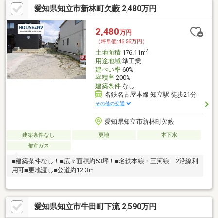
愛知県知立市新林町欠藪 2,480万円
2,480
万円
（坪単価:46.56万円）
2
土地面積
176.11m
用途地域
準工業
建ぺい率
60%
容積率
200%
建築条件
なし
名鉄名古屋本線 知立駅 徒歩21分
その他の交通
愛知県知立市新林町欠藪
建築条件なし
更地
本下水
都市ガス
■建築条件なし！■広々面積約53坪！■名鉄本線・三河線 2沿線利
用可■更地渡し■公道約12.3ｍ
愛知県知立市牛田町下流 2,590万円