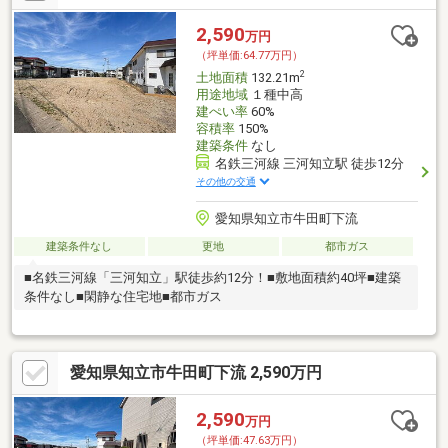
2,590
万円
（坪単価:64.77万円）
2
土地面積
132.21m
用途地域
１種中高
建ぺい率
60%
容積率
150%
建築条件
なし
名鉄三河線 三河知立駅 徒歩12分
その他の交通
愛知県知立市牛田町下流
建築条件なし
更地
都市ガス
■名鉄三河線「三河知立」駅徒歩約12分！■敷地面積約40坪■建築
条件なし■閑静な住宅地■都市ガス
愛知県知立市牛田町下流 2,590万円
2,590
万円
（坪単価:47.63万円）