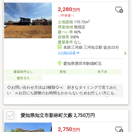
2,280
万円
（坪単価:-）
2
土地面積
170.72m
用途地域
無指定
建ぺい率
60%
容積率
200%
建築条件
なし
名鉄三河線 三河知立駅 徒歩22分
その他の交通
愛知県豊田市駒場町北
建築条件なし
更地
本下水
都市ガス
◇お問い合わせ方法は3種類◇≪ 好きなタイミングで見てみた
い ≫お日にち調整のお時間もかからないためお忙しい方にもピ
ッタリです♪下記見学日程からご都合の良いお日にちをお選びくだ
さい≪ まずは資料が欲しい ≫オレンジの「資料請求（無料）」ボ
タンをクリック！≪ 担当者と直接話したい ≫【通話無料】0120-
愛知県知立市新林町欠藪 2,750万円
339-270スマホの方は青の「電話マーク」をクリック！担当：向
井 ～～～～～～～～～＊～～～ あなたに寄り添う、 WIND
MARKの不動産仲介 ～～～＊～～～～～～～～～
2,750
万円