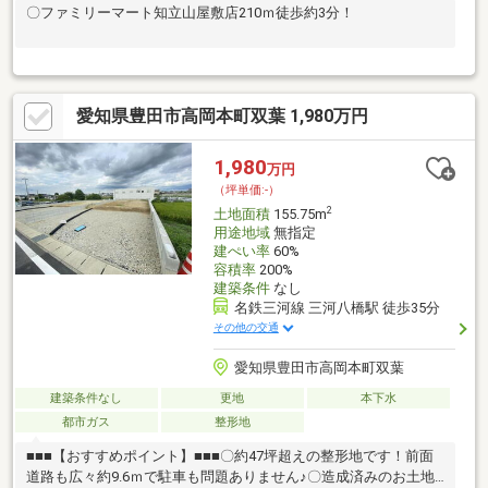
〇ファミリーマート知立山屋敷店210ｍ徒歩約3分！
愛知県豊田市高岡本町双葉 1,980万円
1,980
万円
（坪単価:-）
2
土地面積
155.75m
用途地域
無指定
建ぺい率
60%
容積率
200%
建築条件
なし
名鉄三河線 三河八橋駅 徒歩35分
その他の交通
愛知県豊田市高岡本町双葉
建築条件なし
更地
本下水
都市ガス
整形地
■■■【おすすめポイント】■■■〇約47坪超えの整形地です！前面
道路も広々約9.6ｍで駐車も問題ありません♪〇造成済みのお土地