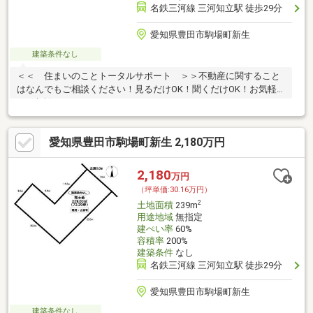
名鉄三河線 三河知立駅 徒歩29分
愛知県豊田市駒場町新生
建築条件なし
＜＜ 住まいのことトータルサポート ＞＞不動産に関すること
はなんでもご相談ください！見るだけOK！聞くだけOK！お気軽
にご相談ください♪
愛知県豊田市駒場町新生 2,180万円
2,180
万円
（坪単価:30.16万円）
2
土地面積
239m
用途地域
無指定
建ぺい率
60%
容積率
200%
建築条件
なし
名鉄三河線 三河知立駅 徒歩29分
愛知県豊田市駒場町新生
建築条件なし