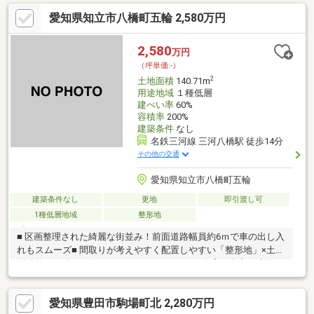
づくりをスタートできる「更地渡し」■ 名鉄三河線「三河八橋」
愛知県知立市八橋町五輪 2,580万円
駅まで徒歩14分！通勤・通学にも便利なロケーション
2,580
万円
（坪単価:-）
2
土地面積
140.71m
用途地域
１種低層
建ぺい率
60%
容積率
200%
建築条件
なし
名鉄三河線 三河八橋駅 徒歩14分
その他の交通
愛知県知立市八橋町五輪
建築条件なし
更地
即引渡し可
1種低層地域
整形地
■ 区画整理された綺麗な街並み！前面道路幅員約6ｍで車の出し入
れもスムーズ■ 間取りが考えやすく配置しやすい「整形地」×土地
面積約48.96坪■ お好きなハウスメーカー・工務店で自由に建築で
きる「建築条件なし」土地■ 解体費用がかからず、スムーズに家
づくりをスタートできる「更地渡し」■ 名鉄三河線「三河八橋」
愛知県豊田市駒場町北 2,280万円
駅まで徒歩14分！通勤・通学にも便利なロケーション