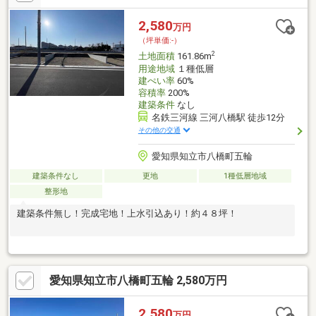
2,580
万円
（坪単価:-）
2
土地面積
161.86m
用途地域
１種低層
建ぺい率
60%
容積率
200%
建築条件
なし
名鉄三河線 三河八橋駅 徒歩12分
その他の交通
愛知県知立市八橋町五輪
建築条件なし
更地
1種低層地域
整形地
建築条件無し！完成宅地！上水引込あり！約４８坪！
愛知県知立市八橋町五輪 2,580万円
2,580
万円