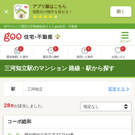
アプリ版はこちら
開く
複数社の物件を探せる！
NTTグループ運営の不動産総合サイト goo住宅・不動産
0
0
0
0
最近検索した条件
最近見た物件
保存した条件
お気に入り
三河知立駅のマンション 路線・駅から探す
駅
変更する
三河知立
28
件
が該当しました。
コーポ総和
住 所
愛知県知立市広見4丁目63番