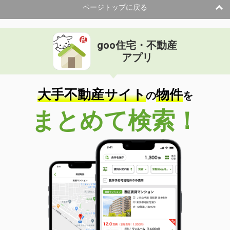
ページトップに戻る
goo住宅・不動産
アプリ
大手不動産サイト
物件
の
を
まとめて検索！