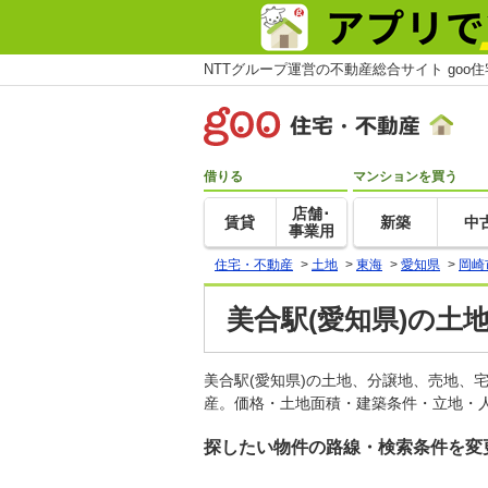
NTTグループ運営の不動産総合サイト goo
借りる
マンションを買う
店舗･
賃貸
新築
中
事業用
住宅・不動産
>
土地
>
東海
>
愛知県
>
岡崎
美合駅(愛知県)の土
美合駅(愛知県)の土地、分譲地、売地、
産。価格・土地面積・建築条件・立地・人
探したい物件の路線・検索条件を変