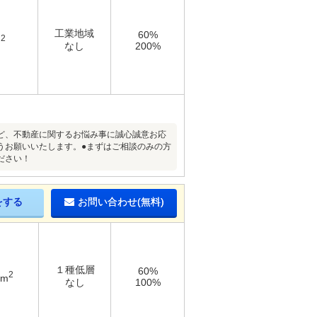
工業地域
60%
2
m
なし
200%
ど、不動産に関するお悩み事に誠心誠意お応
うお願いいたします。●まずはご相談のみの方
ださい！
をする
お問い合わせ(無料)
１種低層
60%
2
8m
なし
100%