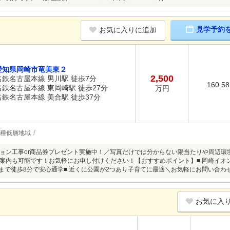
見学予約
お気に入りに追加
愛知県岡崎市竜美東２
2,500
名鉄名古屋本線 男川駅 徒歩7分
160.5
名鉄名古屋本線 東岡崎駅 徒歩27分
万円
名鉄名古屋本線 美合駅 徒歩37分
1種低層地域
ョン工事or商品券プレゼント実施中！／写真だけでは分からない陽当たりや周辺環
案内も可能です！お気軽にお申し付けください！【おすすめポイント】■ 岡崎イオン
校まで徒歩8分で安心通学■ 近くに公園が2つあり子育てに最適＼お気軽にお問い合わ
お気に入