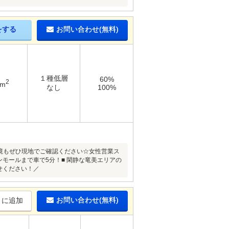
をする
お問い合わせ(無料)
１種低層
60%
2
8m
なし
100%
境もぜひ現地でご確認ください☆女性営業ス
モールまで車で5分！■ 閑静な竜美エリアの
せください！／
お問い合わせ(無料)
りに追加