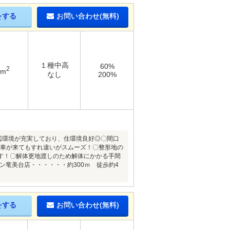
をする
お問い合わせ(無料)
１種中高
60%
2
2m
なし
200%
辺環境が充実しており、住環境良好◎〇間口
対向車が来てもすれ違いがスムーズ！〇整形地の
す！〇解体更地渡しのため解体にかかる手間
ン竜美台店・・・・・・約300ｍ 徒歩約4
をする
お問い合わせ(無料)