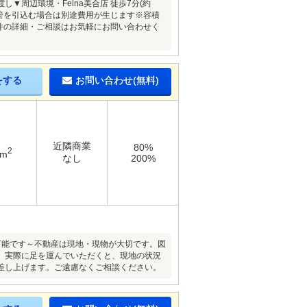
周辺環境・Felna美合店 徒歩7分(約
ス管を引込む場合は別途費用が生じます※容積
物件の詳細・ご相談はお気軽にお問い合わせく
をする
お問い合わせ(無料)
近隣商業
80%
2
4m
なし
200%
が可能です～不動産は現地・現物が大切です。図
。実際に足を運んでいただくと、現地の状況
差し上げます。ご遠慮なくご相談ください。