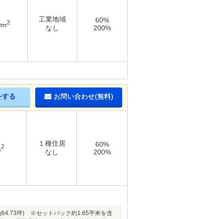
工業地域
60%
2
9m
なし
200%
をする
お問い合わせ(無料)
１種住居
60%
2
m
なし
200%
.73坪) ※セットバック約1.65平米を含