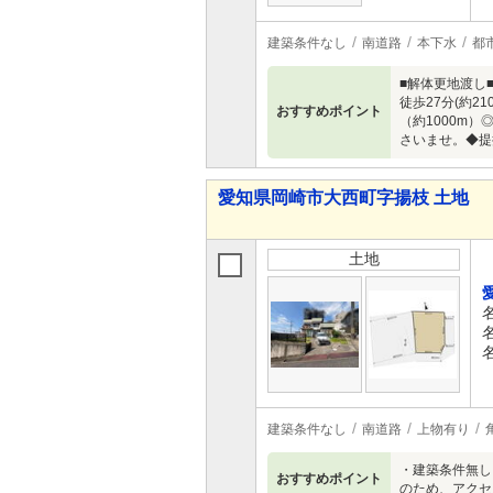
建築条件なし
南道路
本下水
都
■解体更地渡し■南
徒歩27分(約2
おすすめポイント
（約1000m
さいませ。◆提
愛知県岡崎市大西町字揚枝 土地
土地
建築条件なし
南道路
上物有り
・建築条件無し
おすすめポイント
のため、アクセ