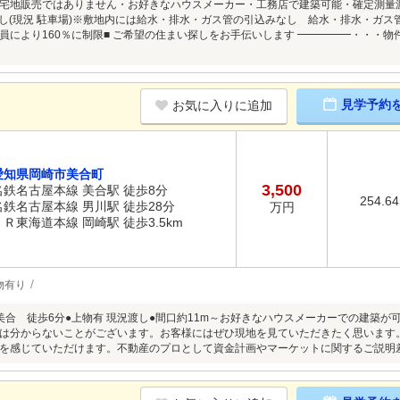
宅地販売ではありません・お好きなハウスメーカー・工務店で建築可能・確定測量渡し▼
況渡し(現況 駐車場)※敷地内には給水・排水・ガス管の引込みなし 給水・排水・ガ
員により160％に制限■ ご希望の住まい探しをお手伝いします ━━━━━・・・
見学予約
お気に入りに追加
愛知県岡崎市美合町
3,500
名鉄名古屋本線 美合駅 徒歩8分
254.6
名鉄名古屋本線 男川駅 徒歩28分
万円
ＪＲ東海道本線 岡崎駅 徒歩3.5km
物有り
美合 徒歩6分●上物有 現況渡し●間口約11m～お好きなハウスメーカーでの建築
は分からないことがございます。お客様にはぜひ現地を見ていただきたく思います
を感じていただけます。不動産のプロとして資金計画やマーケットに関するご説明