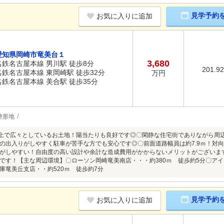
見学予約
お気に入りに追加
愛知県岡崎市竜美台１
3,680
名鉄名古屋本線 男川駅 徒歩8分
201.9
名鉄名古屋本線 東岡崎駅 徒歩32分
万円
名鉄名古屋本線 美合駅 徒歩35分
整形地
以上で広々としているお土地！陽当たりも良好です◎〇閑静な住宅街でありながら周
！車の出入りがしやすく駐車が苦手な方でも安心です◎〇前面道路幅員は約7.9ｍ！
がしやすい！自由度の高い設計や余計な造成費用がかからないメリットがございま
です！【主な周辺環境】〇ローソン岡崎竜美南店・・・約380ｍ 徒歩約5分〇アイ
庫竜美丘支店・・約520ｍ 徒歩約7分
見学予約
お気に入りに追加