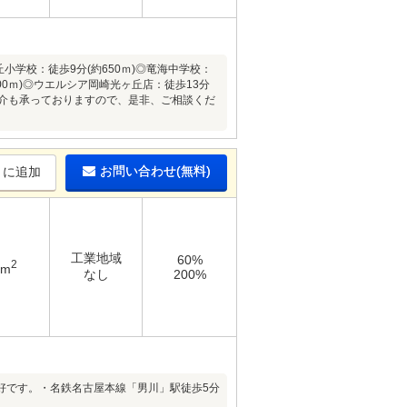
◎竜美丘小学校：徒歩9分(約650ｍ)◎竜海中学校：
200ｍ)◎ウエルシア岡崎光ヶ丘店：徒歩13分
ご紹介も承っておりますので、是非、ご相談くだ
お問い合わせ(無料)
りに追加
工業地域
60%
2
8m
なし
200%
好です。・名鉄名古屋本線「男川」駅徒歩5分