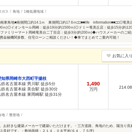
市ガス
角地
1種低層地域
東角地■南側間口約14.1ｍ 東側間口約17.6ｍ□□■■life information■■□□
100ｍ)◎イオンモール岡崎：徒歩19分(約1500ｍ)◎ドミー竜美丘店：徒歩15分(約1
）◎ファミリーマート岡崎竜美台二丁目店：徒歩3分(約200ｍ)◆ハウスメーカーの
携金融機関多数、住宅ローンご相談ください！◆車でまとめてご案内可能！
お気に入
愛知県岡崎市大西町字揚枝
1,490
名鉄名古屋本線 男川駅 徒歩5分
214.0
名鉄名古屋本線 美合駅 徒歩30分
万円
名鉄名古屋本線 東岡崎駅 徒歩31分
角地
整形地
、お好きな建築メーカーで建築いただけます。・三方道路、角地のため、陽当り良
ス良好です。・敷地面積：２１４．０８平米(６４．７５坪)