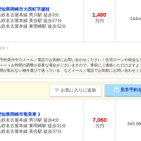
愛知県岡崎市大西町字揚枝
1,480
名鉄名古屋本線 男川駅 徒歩3分
144
名鉄名古屋本線 美合駅 徒歩27分
万円
名鉄名古屋本線 東岡崎駅 徒歩32分
ガス
予約受付中◎メール／電話でお気軽にお問い合わせください！住宅ローンや税金な
＝＝＝お時間の調整が必要な場合がございますので、事前にご連絡いただけますよ
間が取れない物件選びで迷っている などメール／電話でお気軽にお問い合わせく
見学予約
お気に入りに追加
愛知県岡崎市竜美東３
7,060
名鉄名古屋本線 男川駅 徒歩4分
343.0
名鉄名古屋本線 東岡崎駅 徒歩31分
万円
名鉄名古屋本線 美合駅 徒歩37分