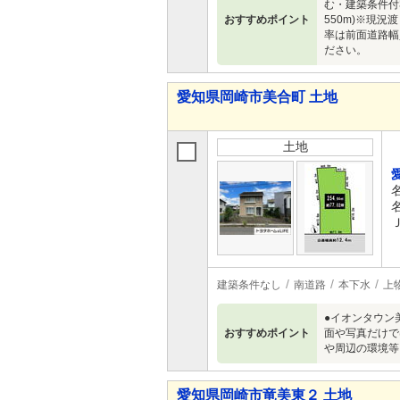
む・建築条件付
おすすめポイント
550m)※現
率は前面道路幅
ださい。
愛知県岡崎市美合町 土地
土地
建築条件なし
南道路
本下水
上
●イオンタウン
おすすめポイント
面や写真だけで
や周辺の環境等
愛知県岡崎市竜美東２ 土地