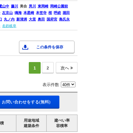
電山中
藤川
美合
男川
東岡崎
岡崎公園前
松
左京山
鳴海
本星崎
本笠寺
桜
呼続
堀田
口
丸ノ内
新清洲
大里
奥田
国府宮
島氏永
納
名鉄岐阜
この条件を保存
1
2
次へ
表示件数
・お問い合わせをする(無料)
用途地域
建ぺい率
積
建築条件
容積率