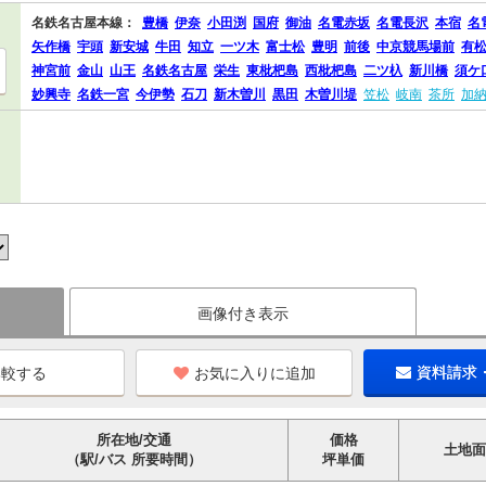
名鉄名古屋本線：
豊橋
伊奈
小田渕
国府
御油
名電赤坂
名電長沢
本宿
名
矢作橋
宇頭
新安城
牛田
知立
一ツ木
富士松
豊明
前後
中京競馬場前
有
神宮前
金山
山王
名鉄名古屋
栄生
東枇杷島
西枇杷島
二ツ杁
新川橋
須ケ
妙興寺
名鉄一宮
今伊勢
石刀
新木曽川
黒田
木曽川堤
笠松
岐南
茶所
加
画像付き表示
お気に入りに追加
資料請求
所在地/交通
価格
土地面
（駅/バス 所要時間）
坪単価