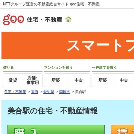
NTTグループ運営の不動産総合サイト goo住宅・不動産
スマート
借りる
マンションを買う
一戸建てを買う
店舗･
賃貸
新築
中古
新築
中古
事業用
住宅・不動産
>
東海
>
愛知県
>
岡崎市
>
美合駅
美合駅の住宅・不動産情報