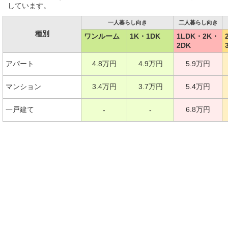
しています。
一人暮らし向き
二人暮らし向き
種別
ワンルーム
1K・1DK
1LDK・2K・
2DK
アパート
4.8万円
4.9万円
5.9万円
マンション
3.4万円
3.7万円
5.4万円
一戸建て
6.8万円
-
-