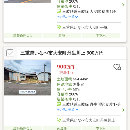
容積率
200%
建築条件
なし
三岐鉄道三岐線 大安駅 徒歩12分
その他の交通
三重県いなべ市大安町平塚
建築条件なし
更地
本下水
三重県いなべ市大安町丹生川上 900万円
900
万円
（坪単価:-）
2
土地面積
664.44m
用途地域
無指定
建ぺい率
60%
容積率
200%
建築条件
なし
三岐鉄道三岐線 丹生川駅 徒歩17分
その他の交通
三重県いなべ市大安町丹生川上
建築条件なし
南道路
本下水