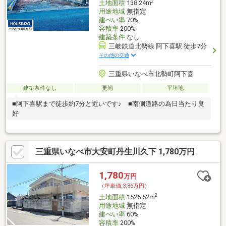
2
土地面積
138.24m
用途地域
無指定
建ぺい率
70%
容積率
200%
建築条件
なし
三岐鉄道北勢線 阿下喜駅 徒歩7分
その他の交通
三重県いなべ市北勢町阿下喜
建築条件なし
更地
平坦地
■阿下喜駅まで徒歩約7分と近いです♪ ■南側道路の為日当たり良
好
三重県いなべ市大安町丹生川久下 1,780万円
1,780
万円
（坪単価:3.86万円）
2
土地面積
1525.52m
用途地域
無指定
建ぺい率
60%
容積率
200%