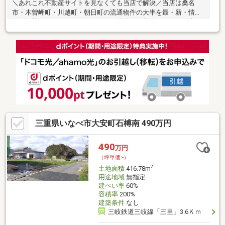
＼あれこれ不動産サイトを見なくても当店で解決／当店は桑名
市・木曽岬町・川越町・朝日町の流通物件の大半を最・新・情・
報で掲載！ほかのページで気になる物件もご相談ください。◆石
榑小学校／大安中学校◆アイバス「一色南交差点」停まで徒歩約
4分◆敷地面積約839.43坪◆現況渡し◆小学校まで徒歩約7分※写
真をクリックすると、詳細をご覧いただけます。＝＝＝＝＝＝＝
＝＝＝＝＝＝＝＝＝＝＝＝＝＝＝＝＝＝土地購入の疑問にお答え
します！どんな費用がかかるの？すべて丁寧にお答えします。＝
＝＝＝＝＝＝＝＝＝＝＝＝＝＝＝＝＝＝＝＝＝＝＝＝
三重県いなべ市大安町石榑南 490万円
490
万円
（坪単価:-）
2
土地面積
416.78m
用途地域
無指定
建ぺい率
60%
容積率
200%
建築条件
なし
三岐鉄道三岐線「三里」3.6Ｋｍ