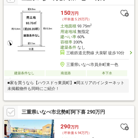
150
万円
（坪単価:5.29万円）
2
土地面積
93.75m
用途地域
無指定
建ぺい率
60%
容積率
200%
建築条件
なし
三岐鉄道北勢線 大泉駅 徒歩10分
三重県いなべ市員弁町東一色
建築条件なし
南道路
本下水
■家を買うなら【ハウスドゥ東員町】■同エリアのインターネット
未掲載物件も同時にご紹介！
三重県いなべ市北勢町阿下喜 290万円
290
万円
（坪単価:6.94万円）