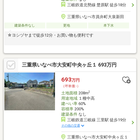
三岐鉄道北勢線 楚原駅 徒歩18分
三重県いなべ市員弁町大泉新田
建築条件なし
更地
本下水
☆ヨシヅヤまで徒歩12分・お買い物も便利です
三重県いなべ市大安町中央ヶ丘１ 693万円
693
万円
（坪単価:-）
2
土地面積
208m
用途地域
１種中高
建ぺい率
60%
容積率
200%
建築条件
なし
三岐鉄道三岐線 三里駅 徒歩19分
その他の交通
三重県いなべ市大安町中央ヶ丘１