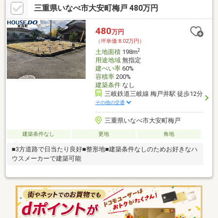
三重県いなべ市大安町梅戸 480万円
480
万円
（坪単価:8.02万円）
2
土地面積
198m
用途地域
無指定
建ぺい率
60%
容積率
200%
建築条件
なし
三岐鉄道三岐線 梅戸井駅 徒歩12分
その他の交通
三重県いなべ市大安町梅戸
建築条件なし
更地
角地
■3方道路で日当たり良好■整形地■建築条件なしのためお好きなハ
ウスメーカーで建築可能