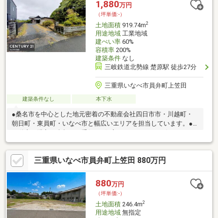
1,880
万円
（坪単価:-）
2
土地面積
919.74m
用途地域
工業地域
建ぺい率
60%
容積率
200%
建築条件
なし
三岐鉄道北勢線 楚原駅 徒歩27分
三重県いなべ市員弁町上笠田
建築条件なし
本下水
●桑名市を中心とした地元密着の不動産会社四日市市・川越町・
朝日町・東員町・いなべ市と幅広いエリアを担当しています。●
不動産の購入や売却をお手伝い●住宅ローンアドバイザーやファ
イナンシャルプランナー有資格者が在籍●建築知識を持ったスタ
ッフがリフォームの相談も承ります！不動産取引がお客様の人生
三重県いなべ市員弁町上笠田 880万円
を豊かにできるようにお客様の声を第一に考え、仕事をしていま
す！
880
万円
（坪単価:-）
2
土地面積
246.4m
用途地域
無指定