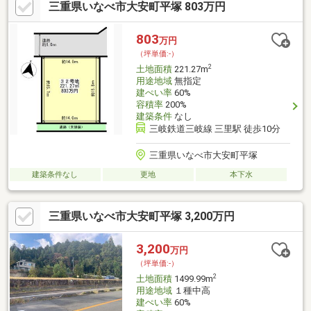
三重県いなべ市大安町平塚 803万円
803
万円
（坪単価:-）
2
土地面積
221.27m
用途地域
無指定
建ぺい率
60%
容積率
200%
建築条件
なし
三岐鉄道三岐線 三里駅 徒歩10分
三重県いなべ市大安町平塚
建築条件なし
更地
本下水
三重県いなべ市大安町平塚 3,200万円
3,200
万円
（坪単価:-）
2
土地面積
1499.99m
用途地域
１種中高
建ぺい率
60%