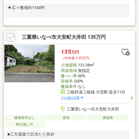
★広々敷地約1160坪
三重県いなべ市大安町大井田 135万円
135
万円
（坪単価:3.35万円）
2
土地面積
133.38m
用途地域
無指定
建ぺい率
60%
容積率
200%
建築条件
なし
三岐鉄道三岐線 大安駅 徒歩11分
その他の交通
三重県いなべ市大安町大井田
建築条件なし
更地
南道路
即引渡し可
■三方道路で日当たり良好