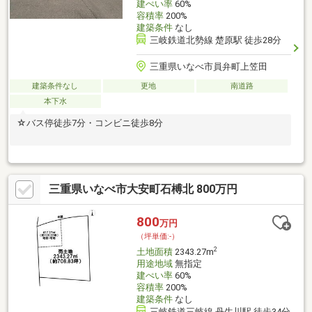
建ぺい率
60%
容積率
200%
建築条件
なし
三岐鉄道北勢線 楚原駅 徒歩28分
三重県いなべ市員弁町上笠田
建築条件なし
更地
南道路
本下水
☆バス停徒歩7分・コンビニ徒歩8分
三重県いなべ市大安町石榑北 800万円
800
万円
（坪単価:-）
2
土地面積
2343.27m
用途地域
無指定
建ぺい率
60%
容積率
200%
建築条件
なし
三岐鉄道三岐線 丹生川駅 徒歩34分