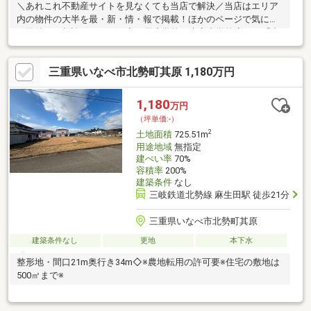
＼あれこれ不動産サイトを見なくても当店で解決／当店はエリア
内の物件の大半を最・新・情・報で掲載！ほかのページで気にな
る物件もご相談ください。◆三里小学校／大安中学校◆バス「中
央ケ丘西」停 徒歩約2分◆水害リスクの低い高台◆イオン大安
まで車で約6分◆大安ICまでアクセス良好◎※写真をクリックする
三重県いなべ市北勢町其原 1,180万円
と、詳細をご覧いただけます。＝＝＝＝＝＝＝＝＝＝＝＝＝＝＝
＝＝＝＝《平日もご案内可能！》百聞は一見学にしかず。見るだ
けOK、聞くだけOK！事前にご予約いただくと、スムーズにご見
1,180
万円
学いただけます。＝＝＝＝＝＝＝＝＝＝＝＝＝＝＝＝＝＝＝
（坪単価:-）
2
土地面積
725.51m
用途地域
無指定
建ぺい率
70%
容積率
200%
建築条件
なし
三岐鉄道北勢線 麻生田駅 徒歩21分
三重県いなべ市北勢町其原
建築条件なし
更地
本下水
整形地・間口21m奥行き34m◇※農地転用の許可要※住宅の敷地は
500㎡まで※