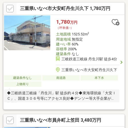
三重県いなべ市大安町丹生川久下 1,780万円
1,780
万円
（坪単価:-）
2
土地面積
1525.52m
用途地域
無指定
建ぺい率
60%
容積率
200%
建築条件
なし
三岐鉄道三岐線 丹生川駅 徒歩4分
三重県いなべ市大安町丹生川久下
建築条件なし
南道路
本下水
上物有り
◆三岐鉄道三岐線「丹生川」駅 徒歩約４分◆東海環状線「大安Ｉ
Ｃ」、国道３０６号等にアクセス良好◆デンソー等大手企業が多
数所在
三重県いなべ市員弁町上笠田 3,480万円