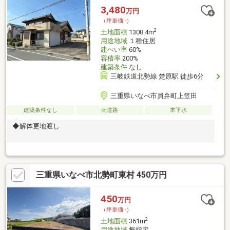
3,480
万円
（坪単価:-）
2
土地面積
1308.4m
用途地域
１種住居
建ぺい率
60%
容積率
200%
建築条件
なし
三岐鉄道北勢線 楚原駅 徒歩6分
三重県いなべ市員弁町上笠田
建築条件なし
南道路
本下水
◆解体更地渡し
三重県いなべ市北勢町東村 450万円
450
万円
（坪単価:-）
2
土地面積
361m
用途地域
無指定