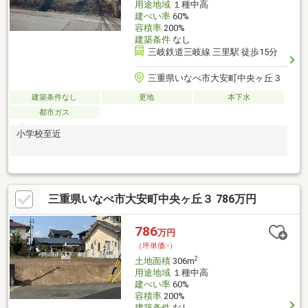
用途地域
１種中高
建ぺい率
60%
容積率
200%
建築条件
なし
三岐鉄道三岐線 三里駅 徒歩15分
三重県いなべ市大安町中央ヶ丘３
建築条件なし
更地
本下水
都市ガス
小学校至近
三重県いなべ市大安町中央ヶ丘３ 786万円
786
万円
（坪単価:-）
2
土地面積
306m
用途地域
１種中高
建ぺい率
60%
容積率
200%
建築条件
なし