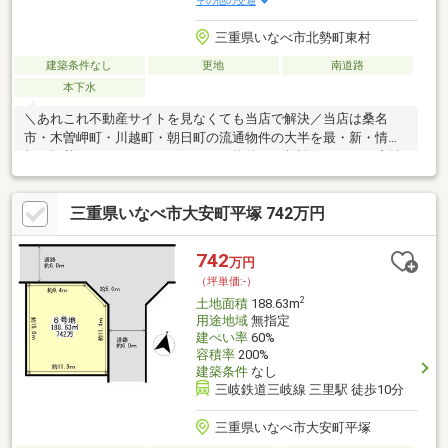
その他の交通
三重県いなべ市北勢町東村
建築条件なし
更地
南道路
本下水
＼あれこれ不動産サイトを見なくても当店で解決／当店は桑名
市・木曽岬町・川越町・朝日町の流通物件の大半を最・新・情・
報で掲載！ほかのページで気になる物件もご相談ください。◆治
田小学校／北勢中学校◆三岐線「伊勢治田駅」まで徒歩約9分◆
南向き道路◆建築条件なし◆小学校まで徒歩約10分※写真をクリ
三重県いなべ市大安町平塚 742万円
ックすると、詳細をご覧いただけます。＝＝＝＝＝＝＝＝＝＝＝
＝＝＝＝＝＝＝＝＝＝＝＝＝＝土地購入の疑問にお答えします！
どんな費用がかかるの？すべて丁寧にお答えします。＝＝＝＝＝
742
万円
＝＝＝＝＝＝＝＝＝＝＝＝＝＝＝＝＝＝＝＝
（坪単価:-）
2
土地面積
188.63m
用途地域
無指定
建ぺい率
60%
容積率
200%
建築条件
なし
三岐鉄道三岐線 三里駅 徒歩10分
三重県いなべ市大安町平塚