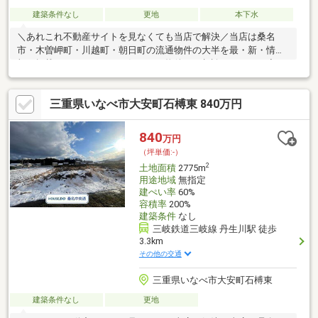
建築条件なし
更地
本下水
＼あれこれ不動産サイトを見なくても当店で解決／当店は桑名
市・木曽岬町・川越町・朝日町の流通物件の大半を最・新・情・
報で掲載！ほかのページで気になる物件もご相談ください。◆石
榑小学校／大安中学校◆アイバス「一色南交差点」停まで徒歩約
4分◆敷地面積約516.62坪◆現況渡し◆小学校まで徒歩約7分※写
三重県いなべ市大安町石榑東 840万円
真をクリックすると、詳細をご覧いただけます。＝＝＝＝＝＝＝
＝＝＝＝＝＝＝＝＝＝＝＝＝＝＝＝＝＝土地購入の疑問にお答え
します！どんな費用がかかるの？すべて丁寧にお答えします。＝
840
万円
＝＝＝＝＝＝＝＝＝＝＝＝＝＝＝＝＝＝＝＝＝＝＝＝
（坪単価:-）
2
土地面積
2775m
用途地域
無指定
建ぺい率
60%
容積率
200%
建築条件
なし
三岐鉄道三岐線 丹生川駅 徒歩
3.3km
その他の交通
三重県いなべ市大安町石榑東
建築条件なし
更地