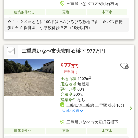
三重県いなべ市大安町石榑南
建築条件なし
更地
本下水
☆１・２区画ともに100坪以上のひろびろ敷地です ☆バス停徒
歩５分☆保育園、小学校徒歩圏内（10分以内）
三重県いなべ市大安町石榑下 977万円
977
万円
（坪単価:-）
2
土地面積
1207m
用途地域
無指定
建ぺい率
60%
容積率
200%
建築条件
なし
三岐鉄道三岐線 三里駅 徒歩16分
その他の交通
三重県いなべ市大安町石榑下
建築条件なし
更地
本下水