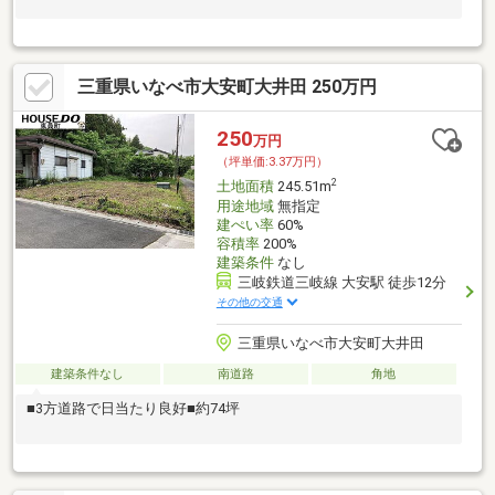
三重県いなべ市大安町大井田 250万円
250
万円
（坪単価:3.37万円）
2
土地面積
245.51m
用途地域
無指定
建ぺい率
60%
容積率
200%
建築条件
なし
三岐鉄道三岐線 大安駅 徒歩12分
その他の交通
三重県いなべ市大安町大井田
建築条件なし
南道路
角地
■3方道路で日当たり良好■約74坪