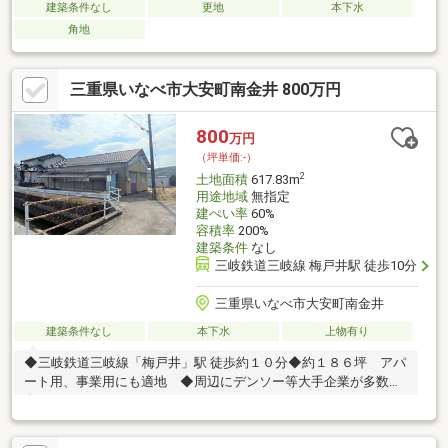
建築条件なし
更地
本下水
角地
三重県いなべ市大安町南金井 800万円
800
万円
（坪単価:-）
2
土地面積
617.83m
用途地域
無指定
建ぺい率
60%
容積率
200%
建築条件
なし
三岐鉄道三岐線 梅戸井駅 徒歩10分
三重県いなべ市大安町南金井
建築条件なし
本下水
上物有り
◆三岐鉄道三岐線「梅戸井」駅 徒歩約１０分◆約１８６坪 アパ
ート用、事業用にも適地 ◆周辺にデンソー等大手企業が多数所
在