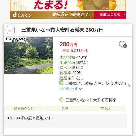
三重県いなべ市大安町石榑東 280万円
280
万円
（坪単価:2.11万円）
2
土地面積
440m
用途地域
無指定
建ぺい率
60%
容積率
200%
建築条件
なし
三岐鉄道三岐線 丹生川駅 徒歩37分
その他の交通
三重県いなべ市大安町石榑東
建築条件なし
更地
本下水
■約133坪の広々敷地です♪