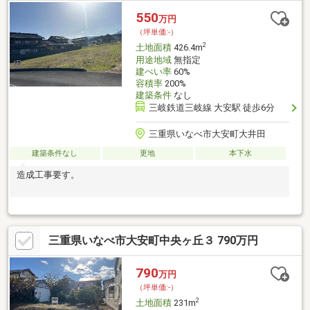
550
万円
（坪単価:-）
2
土地面積
426.4m
用途地域
無指定
建ぺい率
60%
容積率
200%
建築条件
なし
三岐鉄道三岐線 大安駅 徒歩6分
三重県いなべ市大安町大井田
建築条件なし
更地
本下水
造成工事要す。
三重県いなべ市大安町中央ヶ丘３ 790万円
790
万円
（坪単価:-）
2
土地面積
231m