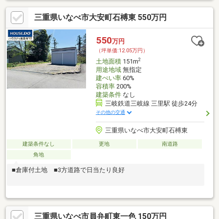
三重県いなべ市大安町石榑東 550万円
550
万円
（坪単価:12.05万円）
2
土地面積
151m
用途地域
無指定
建ぺい率
60%
容積率
200%
建築条件
なし
三岐鉄道三岐線 三里駅 徒歩24分
その他の交通
三重県いなべ市大安町石榑東
建築条件なし
更地
南道路
角地
■倉庫付土地 ■3方道路で日当たり良好
三重県いなべ市員弁町東一色 150万円