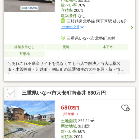
建ぺい率
70%
容積率
200%
建築条件
なし
三岐鉄道北勢線 阿下喜駅 徒歩8分
その他の交通
三重県いなべ市北勢町東村
建築条件なし
更地
本下水
整形地
＼あれこれ不動産サイトを見なくても当店で解決／当店は桑名
市・木曽岬町・川越町・朝日町の流通物件の大半を最・新・情・
報で掲載！ほかのページで気になる物件もご相談ください。◆治
田小学校／北勢中学校◆アイバス「新貝」停まで徒歩約2分◆三
岐線「阿下喜駅」まで徒歩約8分◆整形地◆建築条件なし※写真を
三重県いなべ市大安町南金井 680万円
クリックすると、詳細をご覧いただけます。＝＝＝＝＝＝＝＝＝
＝＝＝＝＝＝＝＝＝＝＝＝＝＝＝＝土地購入の疑問にお答えしま
す！どんな費用がかかるの？すべて丁寧にお答えします。＝＝＝
680
万円
＝＝＝＝＝＝＝＝＝＝＝＝＝＝＝＝＝＝＝＝＝＝
（坪単価:-）
2
土地面積
222.31m
用途地域
無指定
建ぺい率
60%
容積率
200%