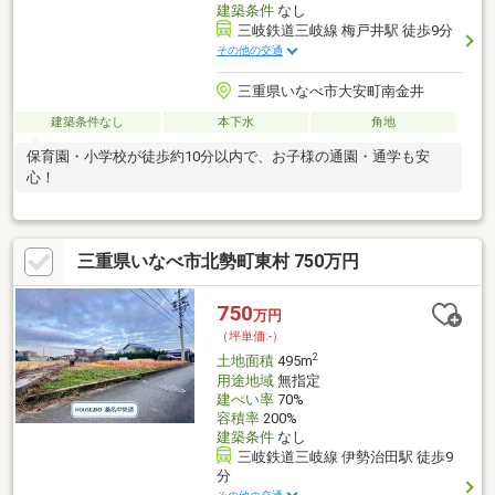
建築条件
なし
三岐鉄道三岐線 梅戸井駅 徒歩9分
その他の交通
三重県いなべ市大安町南金井
建築条件なし
本下水
角地
保育園・小学校が徒歩約10分以内で、お子様の通園・通学も安
心！
三重県いなべ市北勢町東村 750万円
750
万円
（坪単価:-）
2
土地面積
495m
用途地域
無指定
建ぺい率
70%
容積率
200%
建築条件
なし
三岐鉄道三岐線 伊勢治田駅 徒歩9
分