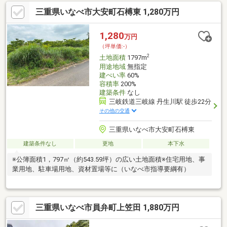
三重県いなべ市大安町石榑東 1,280万円
1,280
万円
（坪単価:-）
2
土地面積
1797m
用途地域
無指定
建ぺい率
60%
容積率
200%
建築条件
なし
三岐鉄道三岐線 丹生川駅 徒歩22分
その他の交通
三重県いなべ市大安町石榑東
建築条件なし
更地
本下水
※公簿面積1，797㎡（約543.59坪）の広い土地面積※住宅用地、事
業用地、駐車場用地、資材置場等に（いなべ市指導要綱有）
三重県いなべ市員弁町上笠田 1,880万円