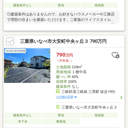
建築条件なし
更地
南道路
◎建築条件はありませんので、お好きなハウスメーカーや工務店
で理想の住まいを建築いただけます。ご家族のライフスタイルに
合わせた自由なプランニングが可能です。◎閑静な住宅街に位置
し、落ち着いた住環境が魅力。ゆったりとした時間が流れる住み
やすいエリアで、子育て世帯にもおすすめです。◎約62坪のゆと
三重県いなべ市大安町中央ヶ丘３ 790万円
りある敷地は、人気の平屋住宅の建築もご検討いただける広さ。
駐車スペースやお庭など、理想の住まいづくりが広がります。
790
万円
（坪単価:-）
2
土地面積
228m
用途地域
１種中高
建ぺい率
60%
容積率
200%
建築条件
なし
三岐鉄道三岐線 三里駅 徒歩19分
その他の交通
三重県いなべ市大安町中央ヶ丘３
建築条件なし
更地
南道路
本下水
整形地