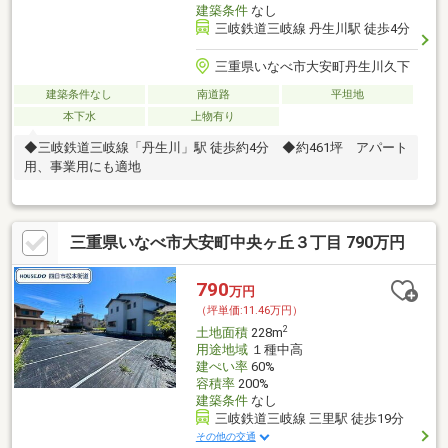
建築条件
なし
三岐鉄道三岐線 丹生川駅 徒歩4分
三重県いなべ市大安町丹生川久下
建築条件なし
南道路
平坦地
本下水
上物有り
◆三岐鉄道三岐線「丹生川」駅 徒歩約4分 ◆約461坪 アパート
用、事業用にも適地
三重県いなべ市大安町中央ヶ丘３丁目 790万円
790
万円
（坪単価:11.46万円）
2
土地面積
228m
用途地域
１種中高
建ぺい率
60%
容積率
200%
建築条件
なし
三岐鉄道三岐線 三里駅 徒歩19分
その他の交通