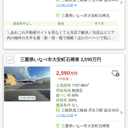
その他の交通
三重県いなべ市大安町石榑北
建築条件なし
更地
本下水
＼あれこれ不動産サイトを見なくても当店で解決／当店はエリア
内の物件の大半を最・新・情・報で掲載！ほかのページで気にな
る物件もご相談ください。◆石榑小学校／大安中学校◆いなべ市
福祉バス「渕空川橋」停まで徒歩約4分◆敷地面積約708.83坪◆
落ち着いた静かな環境◆建築条件なし※写真をクリックすると、
三重県いなべ市大安町石榑東 2,590万円
詳細をご覧いただけます。＝＝＝＝＝＝＝＝＝＝＝＝＝＝＝＝＝
＝＝＝＝＝＝＝＝土地選びでお困りの時は、一度お気軽にご相談
ください。当店が土地探しをサポート致します！＝＝＝＝＝＝＝
2,590
万円
＝＝＝＝＝＝＝＝＝＝＝＝＝＝＝＝＝＝
（坪単価:-）
2
土地面積
1707.86m
用途地域
無指定
建ぺい率
60%
容積率
200%
建築条件
なし
三岐鉄道三岐線 丹生川駅 徒歩36分
その他の交通
三重県いなべ市大安町石榑東