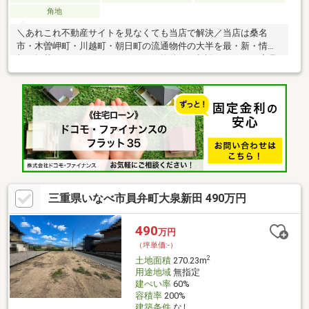
角地
＼あれこれ不動産サイトを見なくても当店で解決／当店は桑名
市・木曽岬町・川越町・朝日町の流通物件の大半を最・新・情・
報で掲載！ほかのページで気になる物件もご相談ください。◆丹
生川小学校／大安中学校◆アイバス「丹生川上」停まで徒歩約2
分◆建築条件なし◆閑静な住宅街◆国道306号へスムーズアクセ
ス※写真をクリックすると、詳細をご覧いただけます。＝＝＝＝
＝＝＝＝＝＝＝＝＝＝＝＝＝＝＝＝＝＝＝＝＝土地購入の疑問に
お答えします！どんな費用がかかるの？すべて丁寧にお答えしま
す。＝＝＝＝＝＝＝＝＝＝＝＝＝＝＝＝＝＝＝＝＝＝＝＝＝
三重県いなべ市員弁町大泉新田 490万円
490
万円
（坪単価:-）
2
土地面積
270.23m
用途地域
無指定
建ぺい率
60%
容積率
200%
建築条件
なし