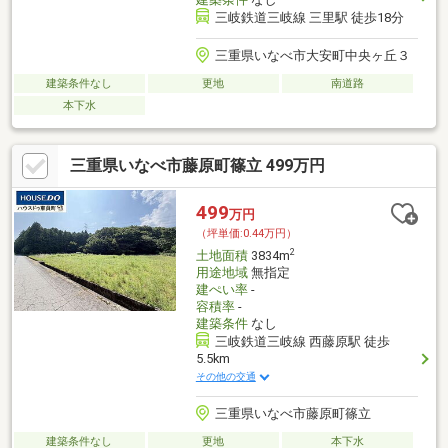
三岐鉄道三岐線 三里駅 徒歩18分
三重県いなべ市大安町中央ヶ丘３
建築条件なし
更地
南道路
本下水
三重県いなべ市藤原町篠立 499万円
499
万円
（坪単価:0.44万円）
2
土地面積
3834m
用途地域
無指定
建ぺい率
-
容積率
-
建築条件
なし
三岐鉄道三岐線 西藤原駅 徒歩
5.5km
その他の交通
三重県いなべ市藤原町篠立
建築条件なし
更地
本下水