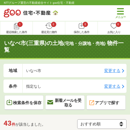
NTTグループ運営の不動産総合サイト goo住宅・不動産
1
0
0
0
最近検索した条件
最近見た物件
保存した条件
お気に入り
いなべ市(三重県)の土地
物件一
(宅地・分譲地・売地)
覧
地域
変更する
いなべ市
条件
変更する
指定なし
新着メールを受
検索条件を保存
アプリで探す
取る
43
件
が該当しました。