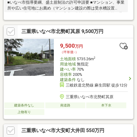
■いなべ市指導要綱、盛土規制法の許可申請要 ■マンション、事業
所や広い住宅地にお薦め（マンション建設の際は受水槽設置
要） ＊現況更地／３６５坪の広大な敷地で生活施設と自然が共
存 ／ ドラッグストア、コンビニが徒歩３分圏内 ／ ミルク
ロードや４２１号線へ直ぐアクセス
三重県いなべ市北勢町其原 9,500万円
9,500
万円
（坪単価:-）
2
土地面積
5735.26m
用途地域
無指定
建ぺい率
70%
容積率
200%
建築条件
なし
三岐鉄道北勢線 麻生田駅 徒歩12分
三重県いなべ市北勢町其原
建築条件なし
南道路
本下水
上物有り
三重県いなべ市大安町大井田 550万円