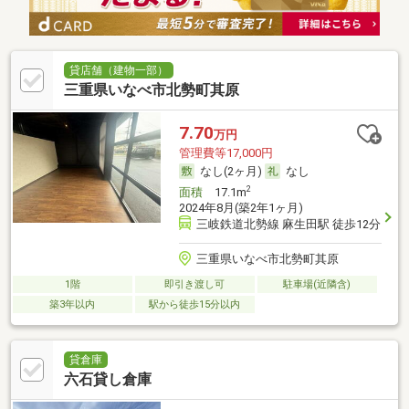
貸店舗（建物一部）
三重県いなべ市北勢町其原
7.70
万円
管理費等17,000円
なし(2ヶ月)
なし
2
面積
17.1m
2024年8月(築2年1ヶ月)
三岐鉄道北勢線 麻生田駅 徒歩12分
三重県いなべ市北勢町其原
1階
即引き渡し可
駐車場(近隣含)
築3年以内
駅から徒歩15分以内
貸倉庫
六石貸し倉庫