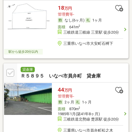
18
万円
管理費等-
なし(6ヶ月)
1ヶ月
2
面積
641m
三岐鉄道三岐線 三里駅 徒歩20分
三重県いなべ市大安町石榑下
駅から徒歩20分以内
貸倉庫
Ｒ５８９５ いなべ市員弁町 貸倉庫
44
万円
管理費等-
2ヶ月
1ヶ月
2
面積
870m
1985年1月(築41年8ヶ月)
三岐鉄道北勢線 楚原駅 徒歩20分
三重県いなべ市員弁町松之木