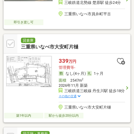
三岐鉄道北勢線 楚原駅 徒歩24分
三重県いなべ市員弁町平古
即引き渡し可
貸倉庫
三重県いなべ市大安町片樋
339
万円
管理費等-
なし(4ヶ月)
1ヶ月
2
面積
2547m
2026年11月 新築
三岐鉄道三岐線 丹生川駅 徒歩18分
その他の交通
三重県いなべ市大安町片樋
築1年以内
駅から徒歩20分以内
貸店舗・事務所