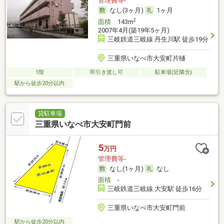
管理費等-
なし(3ヶ月)
1ヶ月
2
面積
143m
2007年4月(築19年5ヶ月)
三岐鉄道三岐線 丹生川駅 徒歩19分
三重県いなべ市大安町片樋
1階
即引き渡し可
駐車場(近隣含)
駅から徒歩20分以内
貸駐車場
三重県いなべ市大安町門前
5
万円
管理費等-
なし(1ヶ月)
なし
面積
-
三岐鉄道三岐線 大安駅 徒歩16分
三重県いなべ市大安町門前
駅から徒歩20分以内