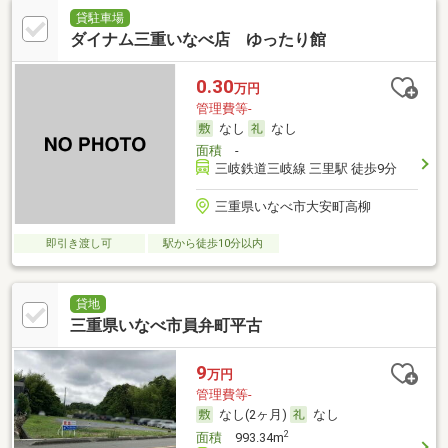
貸駐車場
ダイナム三重いなべ店 ゆったり館
0.30
万円
管理費等-
なし
なし
面積
-
三岐鉄道三岐線 三里駅 徒歩9分
三重県いなべ市大安町高柳
即引き渡し可
駅から徒歩10分以内
貸地
三重県いなべ市員弁町平古
9
万円
管理費等-
なし(2ヶ月)
なし
2
面積
993.34m