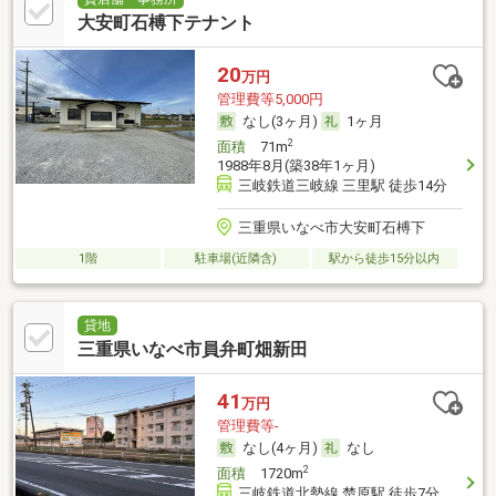
大安町石榑下テナント
20
万円
管理費等5,000円
なし(3ヶ月)
1ヶ月
2
面積
71m
1988年8月(築38年1ヶ月)
三岐鉄道三岐線 三里駅 徒歩14分
三重県いなべ市大安町石榑下
1階
駐車場(近隣含)
駅から徒歩15分以内
貸地
三重県いなべ市員弁町畑新田
41
万円
管理費等-
なし(4ヶ月)
なし
2
面積
1720m
三岐鉄道北勢線 楚原駅 徒歩7分