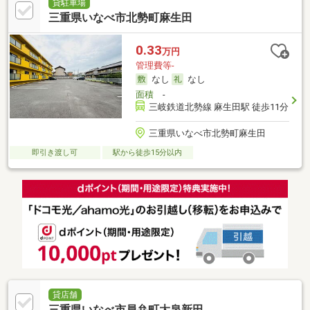
貸駐車場
三重県いなべ市北勢町麻生田
0.33
万円
管理費等-
なし
なし
面積
-
三岐鉄道北勢線 麻生田駅 徒歩11分
三重県いなべ市北勢町麻生田
即引き渡し可
駅から徒歩15分以内
貸店舗
三重県いなべ市員弁町大泉新田