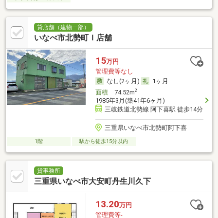
貸店舗（建物一部）
いなべ市北勢町Ｉ店舗
15
万円
管理費等なし
なし(2ヶ月)
1ヶ月
2
面積
74.52m
1985年3月(築41年6ヶ月)
三岐鉄道北勢線 阿下喜駅 徒歩14分
三重県いなべ市北勢町阿下喜
1階
駅から徒歩15分以内
貸事務所
三重県いなべ市大安町丹生川久下
13.20
万円
管理費等-