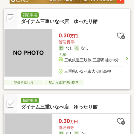
貸駐車場
ダイナム三重いなべ店 ゆったり館
0.30
万円
管理費等-
なし
なし
面積
-
三岐鉄道三岐線 三里駅 徒歩9分
三重県いなべ市大安町高柳
即引き渡し可
駅から徒歩10分以内
貸駐車場
ダイナム三重いなべ店 ゆったり館
0.30
万円
管理費等-
なし
なし