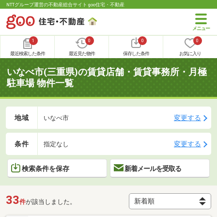
NTTグループ運営の不動産総合サイト goo住宅・不動産
1
0
0
0
最近検索した条件
最近見た物件
保存した条件
お気に入り
いなべ市(三重県)の賃貸店舗・賃貸事務所・月極
駐車場 物件一覧
地域
変更する
いなべ市
条件
変更する
指定なし
検索条件を保存
新着メールを受取る
33
件
が該当しました。