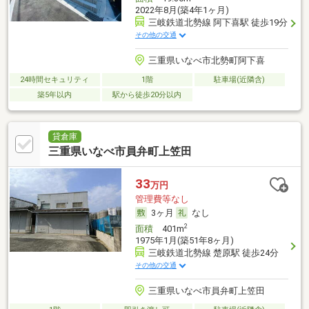
2022年8月(築4年1ヶ月)
三岐鉄道北勢線 阿下喜駅 徒歩19分
その他の交通
三重県いなべ市北勢町阿下喜
24時間セキュリティ
1階
駐車場(近隣含)
築5年以内
駅から徒歩20分以内
貸倉庫
三重県いなべ市員弁町上笠田
33
万円
管理費等なし
3ヶ月
なし
2
面積
401m
1975年1月(築51年8ヶ月)
三岐鉄道北勢線 楚原駅 徒歩24分
その他の交通
三重県いなべ市員弁町上笠田