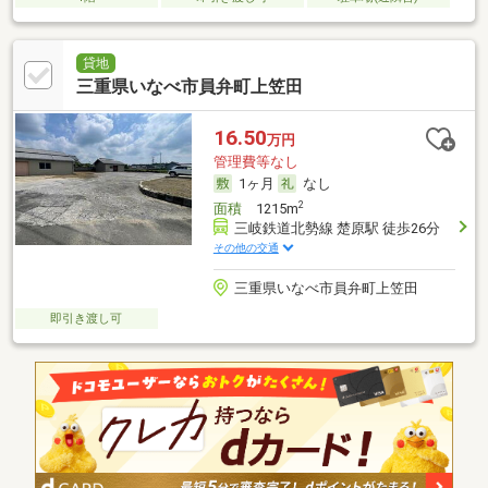
貸地
三重県いなべ市員弁町上笠田
16.50
万円
管理費等なし
1ヶ月
なし
2
面積
1215m
三岐鉄道北勢線 楚原駅 徒歩26分
その他の交通
三重県いなべ市員弁町上笠田
即引き渡し可