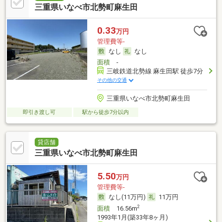
三重県いなべ市北勢町麻生田
0.33
万円
管理費等-
なし
なし
面積
-
三岐鉄道北勢線 麻生田駅 徒歩7分
その他の交通
三重県いなべ市北勢町麻生田
即引き渡し可
駅から徒歩7分以内
貸店舗
三重県いなべ市北勢町麻生田
5.50
万円
管理費等-
なし(11万円)
11万円
2
面積
16.56m
1993年1月(築33年8ヶ月)