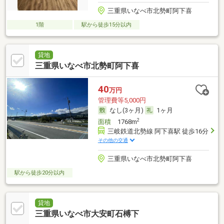
三重県いなべ市北勢町阿下喜
1階
駅から徒歩15分以内
貸地
三重県いなべ市北勢町阿下喜
40
万円
管理費等5,000円
なし(3ヶ月)
1ヶ月
2
面積
1768m
三岐鉄道北勢線 阿下喜駅 徒歩16分
その他の交通
三重県いなべ市北勢町阿下喜
駅から徒歩20分以内
貸地
三重県いなべ市大安町石榑下