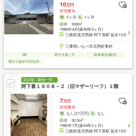
10
万円
管理費等-
2ヶ月
1ヶ月
2
面積
300m
1986年4月(築40年5ヶ月)
三岐鉄道北勢線 阿下喜駅 徒歩12分
三重県いなべ市北勢町東村
1階
即引き渡し可
駐車場(近隣含)
駅から徒歩15分以内
貸店舗（建物一部）
阿下喜１９０８－２（旧マザーリーフ）１階
7
万円
管理費等-
なし(21万円)
なし
2
面積
50.5m
1982年7月(築44年2ヶ月)
三岐鉄道北勢線 阿下喜駅 徒歩15分