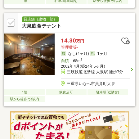
1階
駐車場(近隣含)
駅から徒歩7分以内
貸店舗（建物一部）
大泉飲食テナント
14.30
万円
管理費等-
なし(4ヶ月)
1ヶ月
2
面積
68m
2002年4月(築24年5ヶ月)
三岐鉄道北勢線 大泉駅 徒歩7分
三重県いなべ市員弁町大泉
1階
飲食店可
駐車場(近隣含)
駅から徒歩7分以内