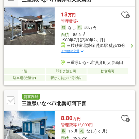
13
万円
管理費等-
なし
50万円
2
面積
85.4m
1988年7月(築38年2ヶ月)
三岐鉄道北勢線 楚原駅 徒歩13分
その他の交通
三重県いなべ市員弁町大泉新田
1階
即引き渡し可
飲食店可
駐車場(近隣含)
駅から徒歩15分以内
貸事務所
三重県いなべ市北勢町阿下喜
8.80
万円
管理費等12,000円
1ヶ月
なし(1ヶ月)
2
面積
19.36m