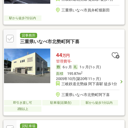
三重県いなべ市員弁町畑新田
駅から徒歩7分以内
貸事務所
三重県いなべ市北勢町阿下喜
44
万円
管理費等-
6ヶ月
1ヶ月(1ヶ月)
2
面積
195.87m
2005年10月(築20年11ヶ月)
三岐鉄道北勢線 阿下喜駅 徒歩1分
三重県いなべ市北勢町阿下喜
即引き渡し可
駐車場(近隣含)
駅から徒歩1分以内
2階以上
貸駐車場