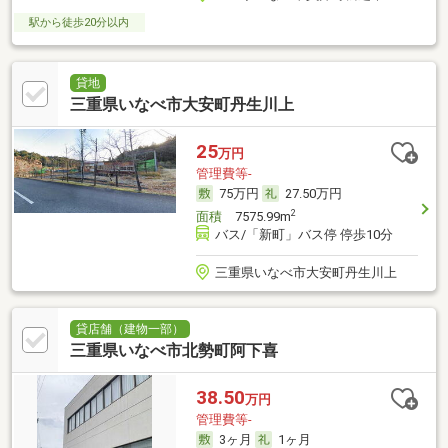
駅から徒歩20分以内
貸地
三重県いなべ市大安町丹生川上
25
万円
管理費等-
75万円
27.50万円
2
面積
7575.99m
バス/「新町」バス停 停歩10分
三重県いなべ市大安町丹生川上
貸店舗（建物一部）
三重県いなべ市北勢町阿下喜
38.50
万円
管理費等-
3ヶ月
1ヶ月