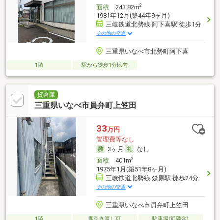
2
面積
243.82m
1981年12月(築44年9ヶ月)
三岐鉄道北勢線 阿下喜駅 徒歩1分
その他の交通
三重県いなべ市北勢町阿下喜
1階
駅から徒歩1分以内
貸倉庫
三重県いなべ市員弁町上笠田
33
万円
管理費等なし
3ヶ月
なし
2
面積
401m
1975年1月(築51年8ヶ月)
三岐鉄道北勢線 楚原駅 徒歩24分
その他の交通
三重県いなべ市員弁町上笠田
1階
即引き渡し可
駐車場(近隣含)