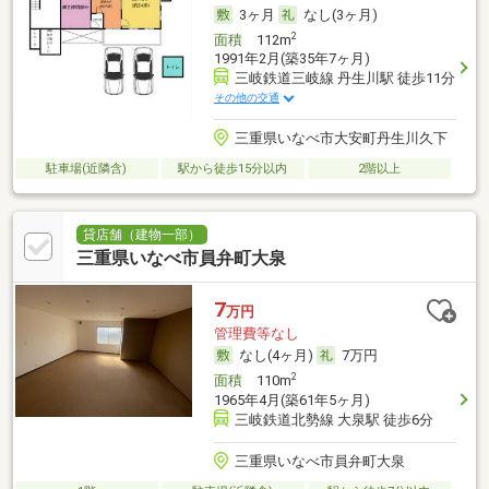
3ヶ月
なし(3ヶ月)
2
面積
112m
1991年2月(築35年7ヶ月)
三岐鉄道三岐線 丹生川駅 徒歩11分
その他の交通
三重県いなべ市大安町丹生川久下
駐車場(近隣含)
駅から徒歩15分以内
2階以上
貸店舗（建物一部）
三重県いなべ市員弁町大泉
7
万円
管理費等なし
なし(4ヶ月)
7万円
2
面積
110m
1965年4月(築61年5ヶ月)
三岐鉄道北勢線 大泉駅 徒歩6分
三重県いなべ市員弁町大泉