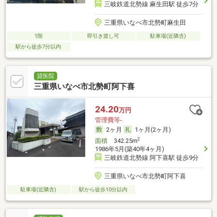
三岐鉄道北勢線 麻生田駅 徒歩7分
三重県いなべ市北勢町麻生田
1階
即引き渡し可
駐車場(近隣含)
駅から徒歩7分以内
貸医院
三重県いなべ市北勢町阿下喜
24.20
万円
管理費等-
2ヶ月
1ヶ月(2ヶ月)
2
面積
342.25m
1986年5月(築40年4ヶ月)
三岐鉄道北勢線 阿下喜駅 徒歩9分
三重県いなべ市北勢町阿下喜
駐車場(近隣含)
駅から徒歩10分以内