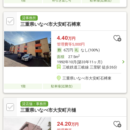
1階
即引き渡し可
駐車場(近隣含)
貸事務所
三重県いなべ市大安町石榑東
4.40
万円
管理費等5,000円
6万円
なし(100%)
2
面積
27.5m
1992年10月(築33年11ヶ月)
三岐鉄道三岐線 三里駅 徒歩26分
三重県いなべ市大安町石榑東
1階
駐車場(近隣含)
貸店舗・事務所
三重県いなべ市大安町片樋
24.20
万円