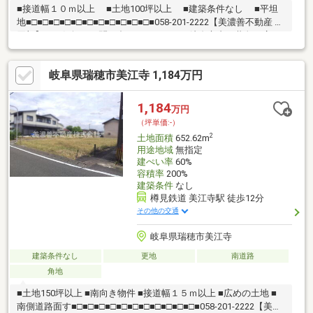
■接道幅１０ｍ以上 ■土地100坪以上 ■建築条件なし ■平坦
地■□■□■□■□■□■□■□■□■□■□■□■058-201-2222【美濃善不動産 売
買部】へお気軽にお問い合わせください！岐阜市内で黄色い店
舗・黄色い看板・黄色い車を見かけたことありませんか。私たち
が美濃善不動産です！岐阜を知っている岐阜の不動産エキスパー
岐阜県瑞穂市美江寺 1,184万円
ト！土地探しも住まい探しも建築も不動産のことならお任せ下さ
い。■売買保有物件1000件以上！
1,184
万円
（坪単価:-）
2
土地面積
652.62m
用途地域
無指定
建ぺい率
60%
容積率
200%
建築条件
なし
樽見鉄道 美江寺駅 徒歩12分
その他の交通
岐阜県瑞穂市美江寺
建築条件なし
更地
南道路
角地
■土地150坪以上 ■南向き物件 ■接道幅１５ｍ以上 ■広めの土地 ■
南側道路面す■□■□■□■□■□■□■□■□■□■□■□■058-201-2222【美濃