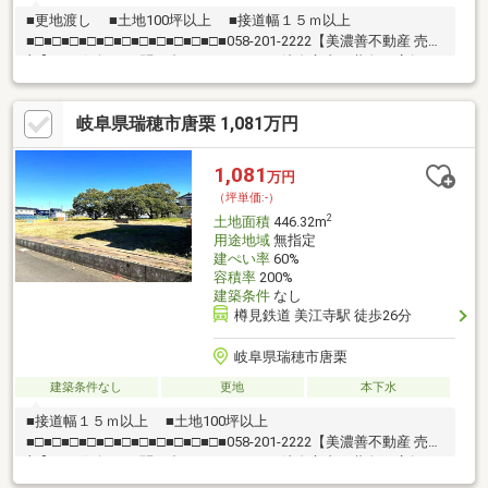
■更地渡し ■土地100坪以上 ■接道幅１５ｍ以上
■□■□■□■□■□■□■□■□■□■□■□■058-201-2222【美濃善不動産 売買
部】へお気軽にお問い合わせください！岐阜市内で黄色い店舗・
黄色い看板・黄色い車を見かけたことありませんか。私たちが美
濃善不動産です！岐阜を知っている岐阜の不動産エキスパート！
岐阜県瑞穂市唐栗 1,081万円
土地探しも住まい探しも建築も不動産のことならお任せ下さい。
■売買保有物件1000件以上！
1,081
万円
（坪単価:-）
2
土地面積
446.32m
用途地域
無指定
建ぺい率
60%
容積率
200%
建築条件
なし
樽見鉄道 美江寺駅 徒歩26分
岐阜県瑞穂市唐栗
建築条件なし
更地
本下水
■接道幅１５ｍ以上 ■土地100坪以上
■□■□■□■□■□■□■□■□■□■□■□■058-201-2222【美濃善不動産 売買
部】へお気軽にお問い合わせください！岐阜市内で黄色い店舗・
黄色い看板・黄色い車を見かけたことありませんか。私たちが美