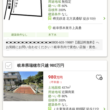
用途地域
無指定
建ぺい率
60%
容積率
200%
建築条件
なし
樽見鉄道 北方真桑駅 徒歩10分
岐阜県本巣市上真桑
建築条件なし
本下水
■□■□■□■□■□■□■□■□■□■□■□■0800-603-1988?【通話料無料】へ
お気軽にお問い合わせください！岐阜市内で黄色い店舗・黄色い
看板・黄色い車を見かけたことありませんか。私たちが美濃善不
動産です！岐阜を知っている岐阜の不動産エキスパート！土地探
しも住まい探しも建築も不動産のことならお任せ下さい。■売買
岐阜県瑞穂市只越 980万円
保有物件1000件以上！
980
万円
（坪単価:-）
2
土地面積
437m
用途地域
近隣商業
建ぺい率
80%
容積率
200%
建築条件
なし
ＪＲ東海道本線 穂積駅 徒歩11分