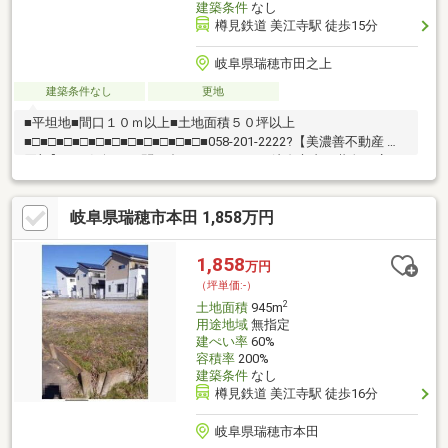
建築条件
なし
樽見鉄道 美江寺駅 徒歩15分
岐阜県瑞穂市田之上
建築条件なし
更地
■平坦地■間口１０ｍ以上■土地面積５０坪以上
■□■□■□■□■□■□■□■□■□■□■□■058-201-2222?【美濃善不動産 売
買部】へお気軽にお問い合わせください！岐阜市内で黄色い店
舗・黄色い看板・黄色い車を見かけたことありませんか。私たち
が美濃善不動産です！岐阜を知っている岐阜の不動産エキスパー
岐阜県瑞穂市本田 1,858万円
ト！土地探しも住まい探しも建築も不動産のことならお任せ下さ
い。■売買保有物件1000件以上！
1,858
万円
（坪単価:-）
2
土地面積
945m
用途地域
無指定
建ぺい率
60%
容積率
200%
建築条件
なし
樽見鉄道 美江寺駅 徒歩16分
岐阜県瑞穂市本田