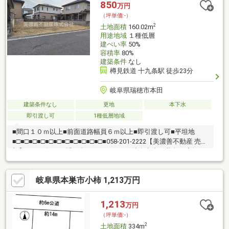
850
万円
（坪単価:-）
2
土地面積
160.02m
用途地域
１種低層
建ぺい率
50%
容積率
80%
建築条件
なし
樽見鉄道 十九条駅 徒歩23分
岐阜県瑞穂市本田
建築条件なし
更地
本下水
即引渡し可
1種低層地域
■間口１０ｍ以上■前面道路幅員６ｍ以上■即引渡し可■平坦地
■□■□■□■□■□■□■□■□■□■□■□■058-201-2222【美濃善不動産 売買
部】へお気軽にお問い合わせください！岐阜市内で黄色い店舗・
黄色い看板・黄色い車を見かけたことありませんか。私たちが美
濃善不動産です！岐阜を知っている岐阜の不動産エキスパート！
岐阜県本巣市小柿 1,213万円
土地探しも住まい探しも建築も不動産のことならお任せ下さい。
■売買保有物件1000件以上！
1,213
万円
（坪単価:-）
2
土地面積
334m