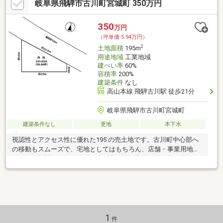
岐阜県飛騨市古川町宮城町 350万円
350
万円
（坪単価:5.94万円）
2
土地面積
195m
用途地域
工業地域
建ぺい率
60%
容積率
200%
建築条件
なし
高山本線 飛騨古川駅 徒歩21分
岐阜県飛騨市古川町宮城町
建築条件なし
更地
本下水
視認性とアクセス性に優れた195 の売土地です。古川町中心部へ
の移動もスムーズで、宅地としてはもちろん、店舗・事業用地と
してもご検討いただけます。生活利便性と立地条件を兼ね備えた
物件です。
1
件