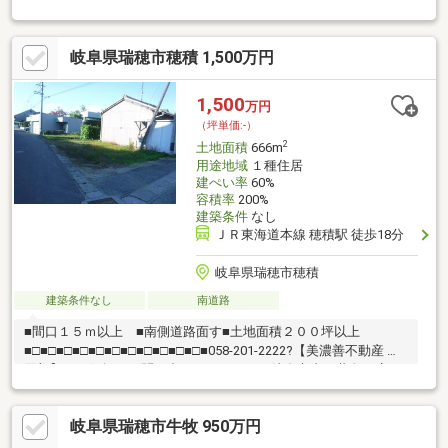
買部】へお気軽にお問い合わせください！岐阜市内で黄色い店
舗・黄色い看板・黄色い車を見かけたことありませんか。私たち
が美濃善不動産です！岐阜を知っている岐阜の不動産エキスパー
岐阜県瑞穂市穂積 1,500万円
ト！土地探しも住まい探しも建築も不動産のことならお任せ下さ
い。■売買保有物件1000件以上！
1,500
万円
（坪単価:-）
2
土地面積
666m
用途地域
１種住居
建ぺい率
60%
容積率
200%
建築条件
なし
ＪＲ東海道本線 穂積駅 徒歩18分
岐阜県瑞穂市穂積
建築条件なし
南道路
■間口１５ｍ以上 ■南側道路面す■土地面積２００坪以上
■□■□■□■□■□■□■□■□■□■□■□■058-201-2222?【美濃善不動産 売
買部】へお気軽にお問い合わせください！岐阜市内で黄色い店
舗・黄色い看板・黄色い車を見かけたことありませんか。私たち
が美濃善不動産です！岐阜を知っている岐阜の不動産エキスパー
岐阜県瑞穂市牛牧 950万円
ト！土地探しも住まい探しも建築も不動産のことならお任せ下さ
い。■売買保有物件1000件以上！