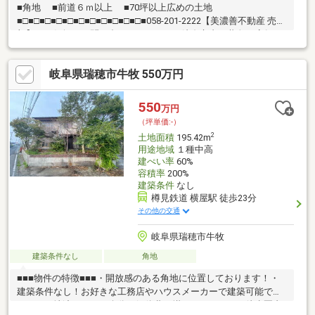
■角地 ■前道６ｍ以上 ■70坪以上広めの土地
■□■□■□■□■□■□■□■□■□■□■□■058-201-2222【美濃善不動産 売買
部】へお気軽にお問い合わせください！岐阜市内で黄色い店舗・
黄色い看板・黄色い車を見かけたことありませんか。私たちが美
濃善不動産です！岐阜を知っている岐阜の不動産エキスパート！
岐阜県瑞穂市牛牧 550万円
土地探しも住まい探しも建築も不動産のことならお任せ下さい。
■売買保有物件1000件以上！
550
万円
（坪単価:-）
2
土地面積
195.42m
用途地域
１種中高
建ぺい率
60%
容積率
200%
建築条件
なし
樽見鉄道 横屋駅 徒歩23分
その他の交通
岐阜県瑞穂市牛牧
建築条件なし
角地
■■■物件の特徴■■■・開放感のある角地に位置しております！・
建築条件なし！お好きな工務店やハウスメーカーで建築可能で
す！・更地渡しのため余分な解体費は掛かりません！・徒歩圏内