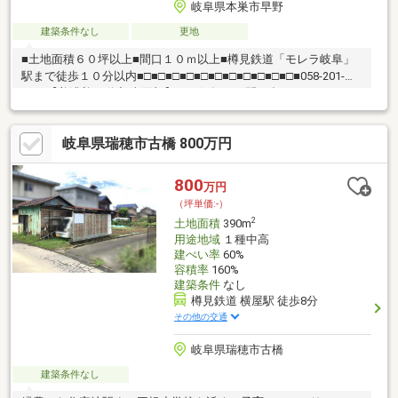
岐阜県本巣市早野
建築条件なし
更地
■土地面積６０坪以上■間口１０ｍ以上■樽見鉄道「モレラ岐阜」
駅まで徒歩１０分以内■□■□■□■□■□■□■□■□■□■□■□■058-201-
2222【美濃善不動産 売買部】へお気軽にお問い合わせください！
岐阜市内で黄色い店舗・黄色い看板・黄色い車を見かけたことあ
りませんか。私たちが美濃善不動産です！岐阜を知っている岐阜
岐阜県瑞穂市古橋 800万円
の不動産エキスパート！土地探しも住まい探しも建築も不動産の
ことならお任せ下さい。■売買保有物件1000件以上！
800
万円
（坪単価:-）
2
土地面積
390m
用途地域
１種中高
建ぺい率
60%
容積率
160%
建築条件
なし
樽見鉄道 横屋駅 徒歩8分
その他の交通
岐阜県瑞穂市古橋
建築条件なし