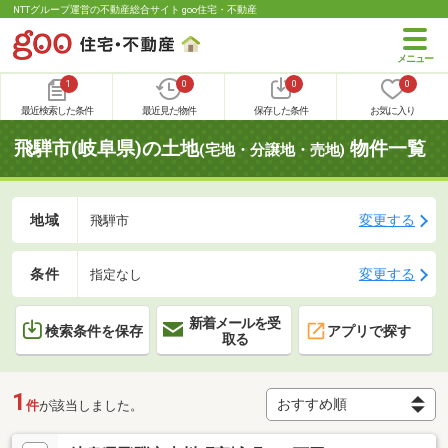
NTTグループ運営の不動産総合サイト goo住宅・不動産
1
0
0
0
最近検索した条件
最近見た物件
保存した条件
お気に入り
飛騨市(岐阜県)の土地
物件一覧
(宅地・分譲地・売地)
地域
変更する
飛騨市
条件
変更する
指定なし
新着メールを受
検索条件を保存
アプリで探す
取る
1
件
が該当しました。