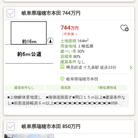
に保育園や小学校があるので小さなお子様のいるご家庭にも安心
です！・バス停まで徒歩約2分！ちょっとしたお出かけにも便
岐阜県瑞穂市本田 744万円
利！・建築プランのご提案も可能ですのでお気軽にお問い合わせ
ください！■■■周辺環境■■■・牛牧小学校…徒歩約5分・穂積中学
校…徒歩約32分・樽見線「横屋」駅…徒歩約23分・瑞穂市みずほバ
744
万円
ス「下牛牧南」停…徒歩約2分・ミニストップ瑞穂宝江店…徒歩約
（坪単価:-）
11分・ゲンキー牛牧店…徒歩約3分
2
土地面積
164m
用途地域
１種低層
建ぺい率
50%
容積率
80%
建築条件
なし
樽見鉄道 十九条駅 徒歩23分
岐阜県瑞穂市本田
建築条件なし
南道路
1種低層地域
■上物解体更地渡し ■南側道路面す■間口１５ｍ以上■建築条件な
し■前面道路幅員６ｍ以上■□■□■□■□■□■□■□■□■□■□■□■058-
201-2222【美濃善不動産 売買部】へお気軽にお問い合わせくださ
い！岐阜市内で黄色い店舗・黄色い看板・黄色い車を見かけたこ
とありませんか。私たちが美濃善不動産です！岐阜を知っている
岐阜県瑞穂市本田 850万円
岐阜の不動産エキスパート！土地探しも住まい探しも建築も不動
産のことならお任せ下さい。■売買保有物件1000件以上！