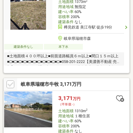
2
土地面積
1373m
用途地域
無指定
建ぺい率
60%
容積率
200%
建築条件
なし
樽見鉄道 美江寺駅 徒歩19分
岐阜県瑞穂市森
建築条件なし
本下水
■土地面積４００坪以上■前面道路幅員６ｍ以上■間口１５ｍ以上
■□■□■□■□■□■□■□■□■□■□■□■058-201-2222【美濃善不動産 売買
部】へお気軽にお問い合わせください！岐阜市内で黄色い店舗・
黄色い看板・黄色い車を見かけたことありませんか。私たちが美
濃善不動産です！岐阜を知っている岐阜の不動産エキスパート！
岐阜県瑞穂市牛牧 3,171万円
土地探しも住まい探しも建築も不動産のことならお任せ下さい。
■売買保有物件1000件以上！
3,171
万円
（坪単価:-）
2
土地面積
1310m
用途地域
１種住居
建ぺい率
60%
容積率
200%
建築条件
なし