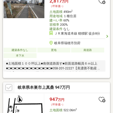
2,817
万円
（坪単価:-）
2
土地面積
490m
用途地域
１種住居
建ぺい率
60%
容積率
200%
建築条件
なし
ＪＲ東海道本線 穂積駅 徒歩8分
岐阜県瑞穂市別府
建築条件なし
更地
南道路
本下水
■土地面積１００坪以上■南側道路面す■前面道路幅員６ｍ以上
■□■□■□■□■□■□■□■□■□■□■□■058-201-2222?【美濃善不動産 売
買部】へお気軽にお問い合わせください！岐阜市内で黄色い店
舗・黄色い看板・黄色い車を見かけたことありませんか。私たち
が美濃善不動産です！岐阜を知っている岐阜の不動産エキスパー
岐阜県本巣市上真桑 947万円
ト！土地探しも住まい探しも建築も不動産のことならお任せ下さ
い。■売買保有物件1000件以上！
947
万円
（坪単価:-）
2
土地面積
522.06m