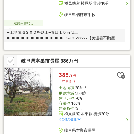
樽見鉄道 横屋駅 徒歩19分
岐阜県瑞穂市牛牧
建築条件なし
■土地面積３００坪以上■間口１５ｍ以上
■□■□■□■□■□■□■□■□■□■□■□■058-201-2222?【美濃善不動産 売
買部】へお気軽にお問い合わせください！岐阜市内で黄色い店
舗・黄色い看板・黄色い車を見かけたことありませんか。私たち
が美濃善不動産です！岐阜を知っている岐阜の不動産エキスパー
岐阜県本巣市長屋 386万円
ト！土地探しも住まい探しも建築も不動産のことならお任せ下さ
い。■売買保有物件1000件以上！
386
万円
（坪単価:-）
2
土地面積
283m
用途地域
無指定
建ぺい率
70%
容積率
160%
建築条件
なし
樽見鉄道 本巣駅 徒歩20分
その他の交通
岐阜県本巣市長屋