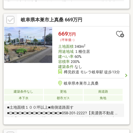
善不動産 売買部】へお気軽にお問い合わせください！岐阜市内で
黄色い店舗・黄色い看板・黄色い車を見かけたことありません
か。私たちが美濃善不動産です！岐阜を知っている岐阜の不動産
岐阜県本巣市上真桑 669万円
エキスパート！土地探しも住まい探しも建築も不動産のことなら
お任せ下さい。■売買保有物件1000件以上！
669
万円
（坪単価:-）
2
土地面積
340m
用途地域
１種住居
建ぺい率
60%
容積率
200%
建築条件
なし
樽見鉄道 モレラ岐阜駅 徒歩13分
岐阜県本巣市上真桑
建築条件なし
更地
南道路
本下水
都市ガス
角地
■土地面積１００坪以上■南側道路面す
■□■□■□■□■□■□■□■□■□■□■□■058-201-2222?【美濃善不動産 売
買部】へお気軽にお問い合わせください！岐阜市内で黄色い店
舗・黄色い看板・黄色い車を見かけたことありませんか。私たち
が美濃善不動産です！岐阜を知っている岐阜の不動産エキスパー