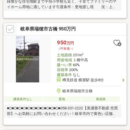
緑豊かな住宅地駅まで平坦小学校も近く、子育てファミリーのマ
イホーム用地に適しています引渡条件：更地渡し現 況：上物
あり地 勢：平坦※容積率においては道路幅員による制限によ
り160％に制限を受けます（都市計画の容積率：200％）
岐阜県瑞穂市古橋 950万円
950
万円
（坪単価:-）
2
土地面積
251m
用途地域
１種中高
建ぺい率
60%
容積率
200%
建築条件
なし
樽見鉄道 横屋駅 徒歩8分
岐阜県瑞穂市古橋
建築条件なし
更地
南道路
■□■□■□■□■□■□■□■□■□■□■□■058-201-2222【美濃善不動産 売買
部】へお気軽にお問い合わせください！岐阜市内で黄色い店舗・
黄色い看板・黄色い車を見かけたことありませんか。私たちが美
濃善不動産です！岐阜を知っている岐阜の不動産エキスパート！