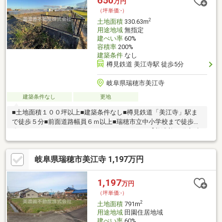
650
万円
（坪単価:-）
2
土地面積
330.63m
用途地域
無指定
建ぺい率
60%
容積率
200%
建築条件
なし
樽見鉄道 美江寺駅 徒歩5分
岐阜県瑞穂市美江寺
建築条件なし
更地
■土地面積１００坪以上■建築条件なし■樽見鉄道「美江寺」駅ま
で徒歩５分■前面道路幅員６ｍ以上■瑞穂市立中小学校まで徒歩８
分■□■□■□■□■□■□■□■□■□■□■□■058-201-2222【美濃善不動産 売
買部】へお気軽にお問い合わせください！岐阜市内で黄色い店
舗・黄色い看板・黄色い車を見かけたことありませんか。私たち
岐阜県瑞穂市美江寺 1,197万円
が美濃善不動産です！岐阜を知っている岐阜の不動産エキスパー
ト！土地探しも住まい探しも建築も不動産のことならお任せ下さ
い。■売買保有物件1000件以上！
1,197
万円
（坪単価:-）
2
土地面積
791m
用途地域
田園住居地域
建ぺい率
60%