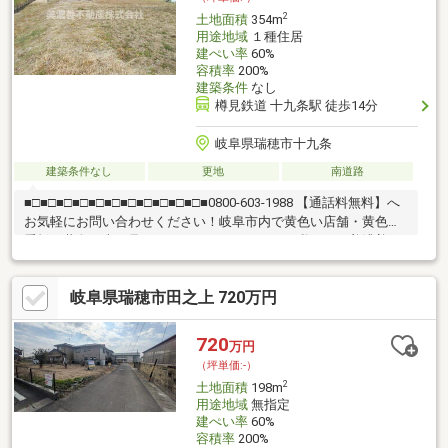
2
土地面積
354m
用途地域
１種住居
建ぺい率
60%
容積率
200%
建築条件
なし
樽見鉄道 十九条駅 徒歩14分
岐阜県瑞穂市十九条
建築条件なし
更地
南道路
■□■□■□■□■□■□■□■□■□■□■□■0800-603-1988 【通話料無料】へ
お気軽にお問い合わせください！岐阜市内で黄色い店舗・黄色い
看板・黄色い車を見かけたことありませんか。私たちが美濃善不
動産です！岐阜を知っている岐阜の不動産エキスパート！土地探
しも住まい探しも建築も不動産のことならお任せ下さい。■売買
岐阜県瑞穂市田之上 720万円
保有物件1000件以上！
720
万円
（坪単価:-）
2
土地面積
198m
用途地域
無指定
建ぺい率
60%
容積率
200%