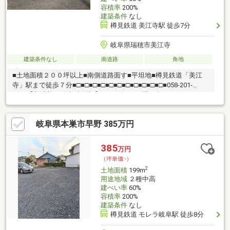
容積率
200%
建築条件
なし
樽見鉄道 美江寺駅 徒歩7分
岐阜県瑞穂市美江寺
建築条件なし
南道路
角地
■土地面積２００坪以上■南側道路面す■平坦地■樽見鉄道「美江
寺」駅まで徒歩７分■□■□■□■□■□■□■□■□■□■□■□■058-201-
2222【美濃善不動産 売買部】へお気軽にお問い合わせください！
岐阜市内で黄色い店舗・黄色い看板・黄色い車を見かけたことあ
りませんか。私たちが美濃善不動産です！岐阜を知っている岐阜
岐阜県本巣市早野 385万円
の不動産エキスパート！土地探しも住まい探しも建築も不動産の
ことならお任せ下さい。■売買保有物件1000件以上！
385
万円
（坪単価:-）
2
土地面積
199m
用途地域
２種中高
建ぺい率
60%
容積率
200%
建築条件
なし
樽見鉄道 モレラ岐阜駅 徒歩8分