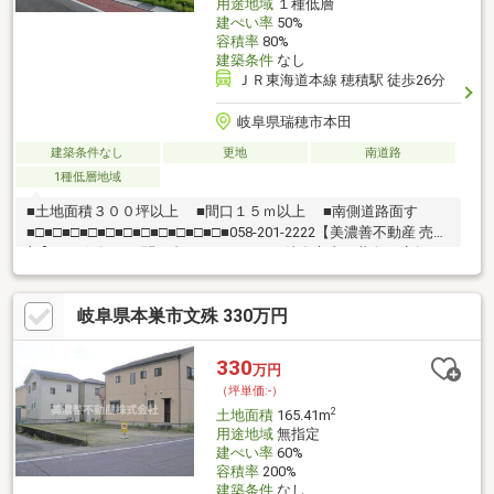
用途地域
１種低層
建ぺい率
50%
容積率
80%
建築条件
なし
ＪＲ東海道本線 穂積駅 徒歩26分
岐阜県瑞穂市本田
建築条件なし
更地
南道路
1種低層地域
■土地面積３００坪以上 ■間口１５ｍ以上 ■南側道路面す
■□■□■□■□■□■□■□■□■□■□■□■058-201-2222【美濃善不動産 売買
部】へお気軽にお問い合わせください！岐阜市内で黄色い店舗・
黄色い看板・黄色い車を見かけたことありませんか。私たちが美
濃善不動産です！岐阜を知っている岐阜の不動産エキスパート！
岐阜県本巣市文殊 330万円
土地探しも住まい探しも建築も不動産のことならお任せ下さい。
■売買保有物件1000件以上！
330
万円
（坪単価:-）
2
土地面積
165.41m
用途地域
無指定
建ぺい率
60%
容積率
200%
建築条件
なし