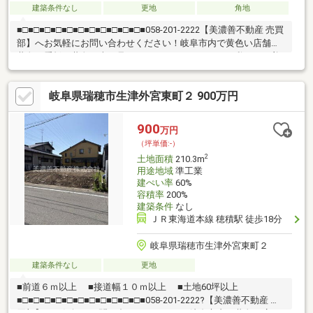
建築条件なし
更地
角地
■□■□■□■□■□■□■□■□■□■□■□■058-201-2222【美濃善不動産 売買
部】へお気軽にお問い合わせください！岐阜市内で黄色い店舗・
黄色い看板・黄色い車を見かけたことありませんか。私たちが美
濃善不動産です！岐阜を知っている岐阜の不動産エキスパート！
土地探しも住まい探しも建築も不動産のことならお任せ下さい。
岐阜県瑞穂市生津外宮東町２ 900万円
■売買保有物件1000件以上！
900
万円
（坪単価:-）
2
土地面積
210.3m
用途地域
準工業
建ぺい率
60%
容積率
200%
建築条件
なし
ＪＲ東海道本線 穂積駅 徒歩18分
岐阜県瑞穂市生津外宮東町２
建築条件なし
更地
■前道６ｍ以上 ■接道幅１０ｍ以上 ■土地60坪以上
■□■□■□■□■□■□■□■□■□■□■□■058-201-2222?【美濃善不動産 売