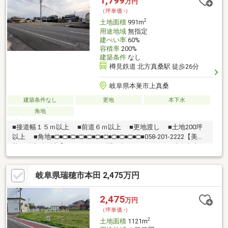
1,799
万円
（坪単価:-）
2
土地面積
991m
用途地域
無指定
建ぺい率
60%
容積率
200%
建築条件
なし
樽見鉄道 北方真桑駅 徒歩26分
岐阜県本巣市上真桑
建築条件なし
更地
本下水
角地
■接道幅１５ｍ以上 ■前道６ｍ以上 ■更地渡し ■土地200坪
以上 ■角地■□■□■□■□■□■□■□■□■□■□■□■058-201-2222【美濃
善不動産 売買部】へお気軽にお問い合わせください！岐阜市内で
黄色い店舗・黄色い看板・黄色い車を見かけたことありません
か。私たちが美濃善不動産です！岐阜を知っている岐阜の不動産
岐阜県瑞穂市本田 2,475万円
エキスパート！土地探しも住まい探しも建築も不動産のことなら
お任せ下さい。■売買保有物件1000件以上！
2,475
万円
（坪単価:-）
2
土地面積
1121m