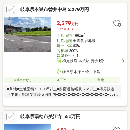
岐阜県本巣市曽井中島 2,279万円
2,279
万円
（坪単価:-）
2
土地面積
1883m
用途地域
田園住居地域
建ぺい率
60%
容積率
200%
建築条件
なし
樽見鉄道 本巣駅 徒歩1分
岐阜県本巣市曽井中島
建築条件なし
本下水
角地
■角地■土地面積５００坪以上■前面道路幅員６ｍ以上■樽見鉄道
「本巣」駅まで徒歩５分圏内■□■□■□■□■□■□■□■□■□■□■□■058-
201-2222【美濃善不動産 売買部】へお気軽にお問い合わせくださ
い！岐阜市内で黄色い店舗・黄色い看板・黄色い車を見かけたこ
とありませんか。私たちが美濃善不動産です！岐阜を知っている
岐阜県瑞穂市美江寺 650万円
岐阜の不動産エキスパート！土地探しも住まい探しも建築も不動
産のことならお任せ下さい。■売買保有物件1000件以上！