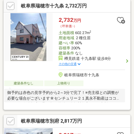
土地探しも住まい探しも建築も不動産のことならお任せ下さい。
岐阜県瑞穂市十九条 2,732万円
■売買保有物件1000件以上！
2,732
万円
（坪単価:-）
2
土地面積
602.27m
用途地域
２種住居
建ぺい率
60%
容積率
200%
建築条件
なし
樽見鉄道 十九条駅 徒歩8分
その他の交通
岐阜県瑞穂市十九条
建築条件なし
上物有り
御予約は赤色の見学予約から2～3分で完了！※売主様との調整が
必要な場合がございます☆センチュリー２１真永不動産はココが
おすすめ☆〇幅広い取り扱い物件！〇無料住宅ローン相談できま
す！〇地域最大級の営業スタッフ数！〇キッズスペース完備！〇
不動産以外の知識も豊富です！営業時間9：30～18：00 (定休
岐阜県瑞穂市別府 2,817万円
日：水曜日)この時間帯はお電話でのお問い合わせがスムーズにご
案内できます。