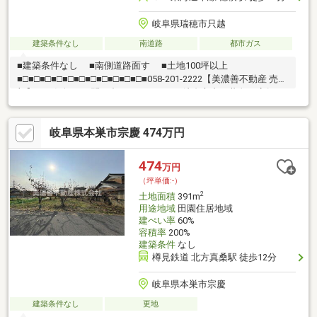
岐阜県瑞穂市只越
建築条件なし
南道路
都市ガス
■建築条件なし ■南側道路面す ■土地100坪以上
■□■□■□■□■□■□■□■□■□■□■□■058-201-2222【美濃善不動産 売買
部】へお気軽にお問い合わせください！岐阜市内で黄色い店舗・
黄色い看板・黄色い車を見かけたことありませんか。私たちが美
濃善不動産です！岐阜を知っている岐阜の不動産エキスパート！
岐阜県本巣市宗慶 474万円
土地探しも住まい探しも建築も不動産のことならお任せ下さい。
■売買保有物件1000件以上！
474
万円
（坪単価:-）
2
土地面積
391m
用途地域
田園住居地域
建ぺい率
60%
容積率
200%
建築条件
なし
樽見鉄道 北方真桑駅 徒歩12分
岐阜県本巣市宗慶
建築条件なし
更地