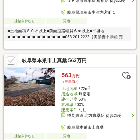
ＪＲ東海道本線 穂積駅 徒歩23分
岐阜県瑞穂市生津内宮町１
建築条件なし
更地
■土地面積８０坪以上■前面道路幅員６ｍ以上■平坦地
■□■□■□■□■□■□■□■□■□■□■□■058-201-2222【美濃善不動産 売買
部】へお気軽にお問い合わせください！岐阜市内で黄色い店舗・
黄色い看板・黄色い車を見かけたことありませんか。私たちが美
濃善不動産です！岐阜を知っている岐阜の不動産エキスパート！
岐阜県本巣市上真桑 563万円
土地探しも住まい探しも建築も不動産のことならお任せ下さい。
■売買保有物件1000件以上！
563
万円
（坪単価:-）
2
土地面積
372m
用途地域
無指定
建ぺい率
60%
容積率
200%
建築条件
なし
樽見鉄道 北方真桑駅 徒歩25分
岐阜県本巣市上真桑
建築条件なし
更地