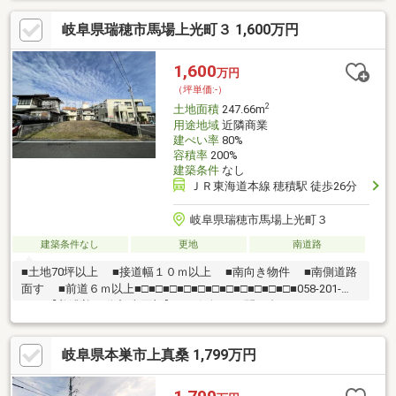
濃善不動産です！岐阜を知っている岐阜の不動産エキスパート！
岐阜県瑞穂市馬場上光町３ 1,600万円
土地探しも住まい探しも建築も不動産のことならお任せ下さい。
■売買保有物件1000件以上！
1,600
万円
（坪単価:-）
2
土地面積
247.66m
用途地域
近隣商業
建ぺい率
80%
容積率
200%
建築条件
なし
ＪＲ東海道本線 穂積駅 徒歩26分
岐阜県瑞穂市馬場上光町３
建築条件なし
更地
南道路
■土地70坪以上 ■接道幅１０ｍ以上 ■南向き物件 ■南側道路
面す ■前道６ｍ以上■□■□■□■□■□■□■□■□■□■□■□■058-201-
2222【美濃善不動産 売買部】へお気軽にお問い合わせください！
岐阜市内で黄色い店舗・黄色い看板・黄色い車を見かけたことあ
りませんか。私たちが美濃善不動産です！岐阜を知っている岐阜
岐阜県本巣市上真桑 1,799万円
の不動産エキスパート！土地探しも住まい探しも建築も不動産の
ことならお任せ下さい。■売買保有物件1000件以上！