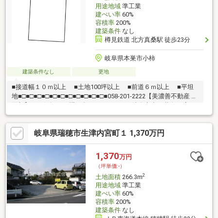
用途地域
準工業
建ぺい率
60%
容積率
200%
建築条件
なし
樽見鉄道 北方真桑駅 徒歩23分
岐阜県本巣市小柿
建築条件なし
更地
■接道幅１０ｍ以上 ■土地100坪以上 ■前道６ｍ以上 ■平坦
地■□■□■□■□■□■□■□■□■□■□■□■058-201-2222【美濃善不動産 売
買部】へお気軽にお問い合わせください！岐阜市内で黄色い店
舗・黄色い看板・黄色い車を見かけたことありませんか。私たち
が美濃善不動産です！岐阜を知っている岐阜の不動産エキスパー
岐阜県瑞穂市生津内宮町１ 1,370万円
ト！土地探しも住まい探しも建築も不動産のことならお任せ下さ
い。■売買保有物件1000件以上！
1,370
万円
（坪単価:-）
2
土地面積
266.3m
用途地域
準工業
建ぺい率
60%
容積率
200%
建築条件
なし