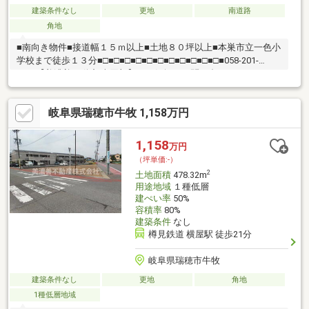
建築条件なし
更地
南道路
角地
■南向き物件■接道幅１５ｍ以上■土地８０坪以上■本巣市立一色小
学校まで徒歩１３分■□■□■□■□■□■□■□■□■□■□■□■058-201-
2222【美濃善不動産 売買部】へお気軽にお問い合わせください！
岐阜市内で黄色い店舗・黄色い看板・黄色い車を見かけたことあ
りませんか。私たちが美濃善不動産です！岐阜を知っている岐阜
岐阜県瑞穂市牛牧 1,158万円
の不動産エキスパート！土地探しも住まい探しも建築も不動産の
ことならお任せ下さい。■売買保有物件1000件以上！
1,158
万円
（坪単価:-）
2
土地面積
478.32m
用途地域
１種低層
建ぺい率
50%
容積率
80%
建築条件
なし
樽見鉄道 横屋駅 徒歩21分
岐阜県瑞穂市牛牧
建築条件なし
更地
角地
1種低層地域