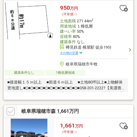
950
万円
（坪単価:-）
2
土地面積
271.44m
用途地域
１種低層
建ぺい率
50%
容積率
80%
建築条件
なし
樽見鉄道 横屋駅 徒歩19分
その他の交通
岐阜県瑞穂市牛牧
建築条件なし
1種低層地域
■接道幅１５ｍ以上 ■前道６ｍ以上 ■土地80坪以上■上物解体
更地渡し■□■□■□■□■□■□■□■□■□■□■□■058-201-2222?【美濃善
不動産 売買部】へお気軽にお問い合わせください！岐阜市内で黄
色い店舗・黄色い看板・黄色い車を見かけたことありませんか。
私たちが美濃善不動産です！岐阜を知っている岐阜の不動産エキ
岐阜県瑞穂市森 1,661万円
スパート！土地探しも住まい探しも建築も不動産のことならお任
せ下さい。■売買保有物件1000件以上！
1,661
万円
（坪単価:-）