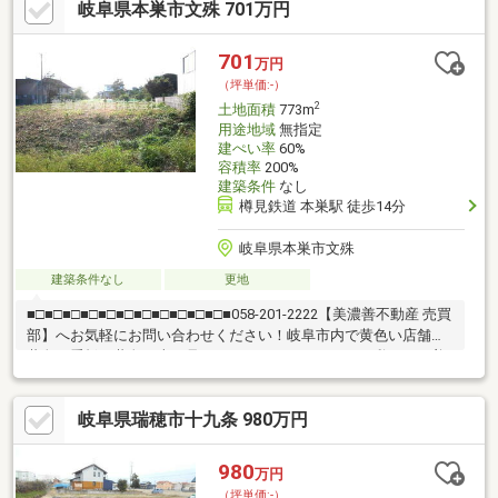
岐阜県本巣市文殊 701万円
ト！土地探しも住まい探しも建築も不動産のことならお任せ下さ
い。■売買保有物件1000件以上！
701
万円
（坪単価:-）
2
土地面積
773m
用途地域
無指定
建ぺい率
60%
容積率
200%
建築条件
なし
樽見鉄道 本巣駅 徒歩14分
岐阜県本巣市文殊
建築条件なし
更地
■□■□■□■□■□■□■□■□■□■□■□■058-201-2222【美濃善不動産 売買
部】へお気軽にお問い合わせください！岐阜市内で黄色い店舗・
黄色い看板・黄色い車を見かけたことありませんか。私たちが美
濃善不動産です！岐阜を知っている岐阜の不動産エキスパート！
土地探しも住まい探しも建築も不動産のことならお任せ下さい。
岐阜県瑞穂市十九条 980万円
■売買保有物件1000件以上！
980
万円
（坪単価:-）