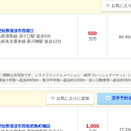
お気に入
愛知県清須市西堀江
550
名鉄津島線 須ケ口駅 徒歩5分
84.45
万円
名鉄名古屋本線 新川橋駅 徒歩12分
〇閑静な住宅街です。☆ライフインフォメーション・綿半フレッシュマーケット（ス
桃栄小学校へ徒歩約650m・新川中学校へ徒歩約1200m・須ヶ口郵便局へ徒歩約350
見学予約
お気に入りに追加
1,000
愛知県清須市西枇杷島町橋詰
77.23