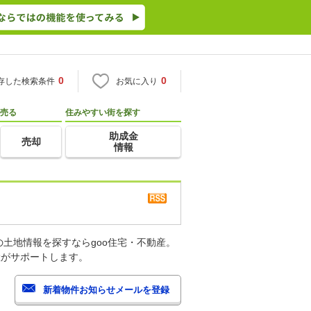
0
0
存した検索条件
お気に入り
売る
住みやすい街を探す
助成金
売却
情報
土地情報を探すならgoo住宅・不動産。
産がサポートします。