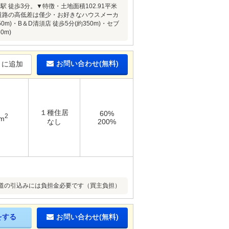
徒歩3分。▼特徴・土地面積102.91平米
前面道路の高低差は僅少・お好きなハウスメーカ
)・B＆D清須店 徒歩5分(約350m)・セブ
0m)
お問い合わせ(無料)
りに追加
１種住居
60%
2
6m
なし
200%
道の引込みには負担金必要です（買主負担）
をする
お問い合わせ(無料)