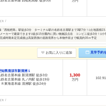
名鉄名古屋本線 西枇杷島駅 徒歩3分
万円
ガス
線「西枇杷島」駅徒歩3分 ターミナル駅の名鉄名古屋駅まで3駅7分！□土地面積23.3
メーカーで建築できます□徒歩15分圏内に買い物施設点在 コンビニ徒歩3分！□小
完成時期未定完成後は高架西側の道路境界から本物件前まで幅員約35ｍ予定
見学予約
お気に入りに追加
愛知県清須市新清洲１
1,300
名鉄名古屋本線 新清洲駅 徒歩3分
102.9
名鉄名古屋本線 丸ノ内駅 徒歩19分
万円
ＪＲ東海道本線 清洲駅 徒歩24分
ガス