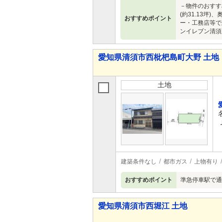
－物件のおすす
(約31.13
おすすめポイント
ー・工務店等で建
ンイレブン清須土
愛知県清須市西枇杷島町大野 土地
土地
建築条件なし
都市ガス
上物有り
おすすめポイント
準急停車駅で通
愛知県清須市西堀江 土地