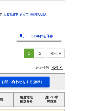
市
北名古屋市
あま市
海部郡大治町
この条件を保存
1
2
次へ
表示件数
・お問い合わせをする(無料)
用途地域
建ぺい率
積
建築条件
容積率