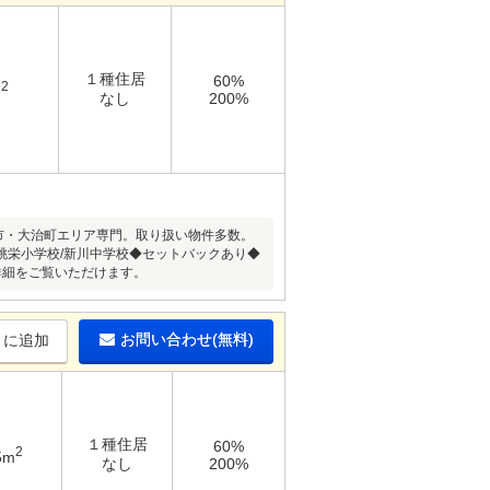
１種住居
60%
2
m
なし
200%
ま市・大治町エリア専門。取り扱い物件多数。
桃栄小学校/新川中学校◆セットバックあり◆
詳細をご覧いただけます。
お問い合わせ(無料)
りに追加
１種住居
60%
2
5m
なし
200%