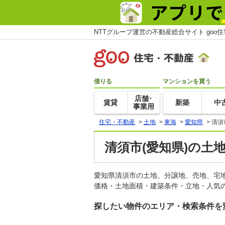
NTTグループ運営の不動産総合サイト goo
借りる
マンションを買う
店舗･
賃貸
新築
中
事業用
住宅・不動産
>
土地
>
東海
>
愛知県
>
清須
清須市(愛知県)の土
愛知県清須市の土地、分譲地、売地、宅
価格・土地面積・建築条件・立地・人気の
探したい物件のエリア・検索条件を