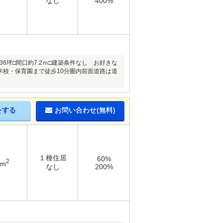
なし
400%
6坪□間口約7.2ｍ□建築条件なし お好きな
学校・保育園まで徒歩10分圏内前面道路は道
をする
お問い合わせ(無料)
１種住居
60%
2
1m
なし
200%