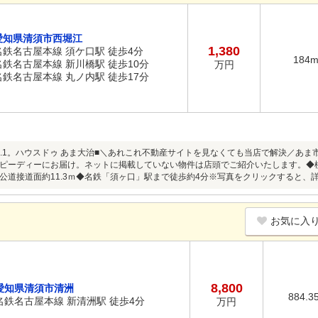
愛知県清須市西堀江
1,380
名鉄名古屋本線 須ケ口駅 徒歩4分
184
名鉄名古屋本線 新川橋駅 徒歩10分
万円
名鉄名古屋本線 丸ノ内駅 徒歩17分
O.1。ハウスドゥ あま大治■＼あれこれ不動産サイトを見なくても当店で解決／あ
ピーディーにお届け。ネットに掲載していない物件は店頭でご紹介いたします。◆
公道接道面約11.3ｍ◆名鉄「須ヶ口」駅まで徒歩約4分※写真をクリックすると、
お気に入
8,800
愛知県清須市清洲
884.3
名鉄名古屋本線 新清洲駅 徒歩4分
万円