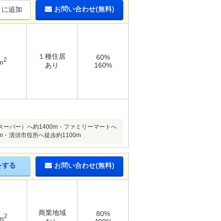
お問い合わせ(無料)
りに追加
１種住居
60%
2
m
あり
160%
ーパー）へ約1400m・ファミリーマートへ
m・清須市役所へ徒歩約1100m
をする
お問い合わせ(無料)
商業地域
80%
2
m