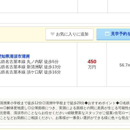
見学予約
お気に入りに追加
愛知県清須市清洲
450
名鉄名古屋本線 丸ノ内駅 徒歩5分
56.7
名鉄名古屋本線 新清洲駅 徒歩13分
万円
名鉄名古屋本線 須ケ口駅 徒歩16分
清洲東小学校まで徒歩12分◎清洲中学校まで徒歩29分◆おすすめポイント◆◎名
.1ｍ◎解体更地渡し◎公簿面積につき、実測による面積との間に差異が生じる可能性
元密着、清須市のことならお任せください♪経験豊富なスタッフがご提案♪住宅ロー
ことなどお気軽にご相談ください。お客様が一番良い選択ができる様に色々な視点