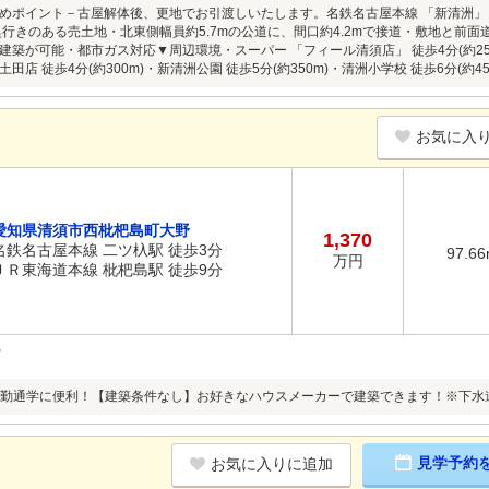
めポイント－古屋解体後、更地でお引渡しいたします。名鉄名古屋本線 「新清洲」 駅 
坪)、奥行きのある売土地・北東側幅員約5.7mの公道に、間口約4.2mで接道・敷地と
築が可能・都市ガス対応▼周辺環境・スーパー 「フィール清須店」 徒歩4分(約250m
田店 徒歩4分(約300m)・新清洲公園 徒歩5分(約350m)・清洲小学校 徒歩6分(約45
お気に入
愛知県清須市西枇杷島町大野
1,370
名鉄名古屋本線 二ツ杁駅 徒歩3分
97.6
万円
ＪＲ東海道本線 枇杷島駅 徒歩9分
勤通学に便利！【建築条件なし】お好きなハウスメーカーで建築できます！※下水
見学予約
お気に入りに追加