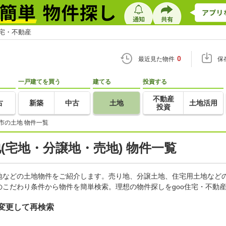
住宅・不動産
0
最近見た物件
保
一戸建てを買う
建てる
投資する
不動産
古
新築
中古
土地
土地活用
投資
市の土地 物件一覧
地(宅地・分譲地・売地) 物件一覧
地などの土地物件をご紹介します。売り地、分譲土地、住宅用土地などの
こだわり条件から物件を簡単検索。理想の物件探しをgoo住宅・不動
変更して再検索