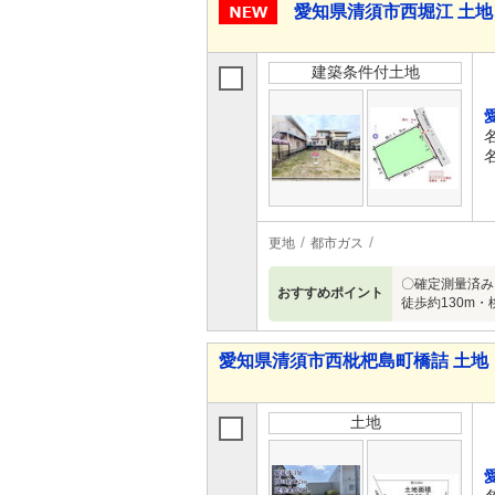
愛知県清須市西堀江 土地
建築条件付土地
更地
都市ガス
〇確定測量済み
おすすめポイント
徒歩約130m・
愛知県清須市西枇杷島町橋詰 土地
土地