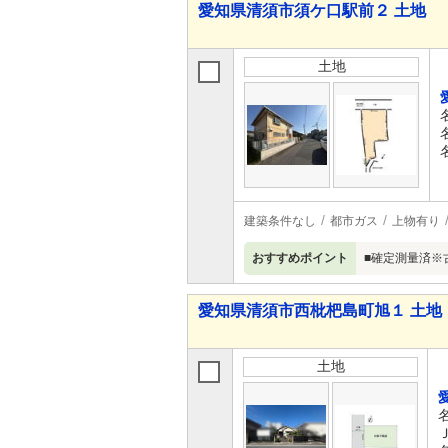
愛知県清須市須ケ口駅前２ 土地
土地
建築条件なし
都市ガス
上物有り
おすすめポイント
■確定測量済※
愛知県清須市西枇杷島町旭１ 土地
土地