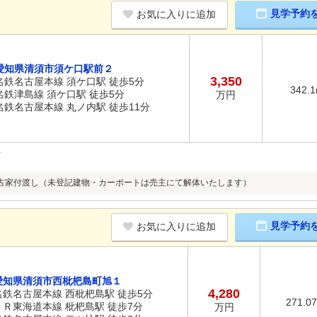
見学予約
お気に入りに追加
愛知県清須市須ケ口駅前２
3,350
名鉄名古屋本線 須ケ口駅 徒歩5分
342.
名鉄津島線 須ケ口駅 徒歩5分
万円
名鉄名古屋本線 丸ノ内駅 徒歩11分
古家付渡し（未登記建物・カーポートは売主にて解体いたします）
見学予約
お気に入りに追加
愛知県清須市西枇杷島町旭１
4,280
名鉄名古屋本線 西枇杷島駅 徒歩5分
271.0
ＪＲ東海道本線 枇杷島駅 徒歩7分
万円