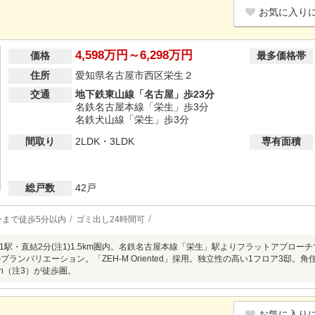
お気に入り
4,598万円～6,298万円
価格
最多価格帯
住所
愛知県名古屋市西区栄生２
交通
地下鉄東山線「名古屋」歩23分
名鉄名古屋本線「栄生」歩3分
名鉄犬山線「栄生」歩3分
間取り
2LDK・3LDK
専有面積
総戸数
42戸
ーまで徒歩5分以内
ゴミ出し24時間可
1駅・直結2分(注1)1.5km圏内。名鉄名古屋本線「栄生」駅よりフラットアプローチ
Kのプランバリエーション。「ZEH-M Oriented」採用。独立性の高い1フロア3邸。角住
arden（注3）が徒歩圏。
お気に入り