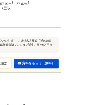
2
2
57.92m
～77.82m
（壁芯）
ーズな立地（注）。近鉄名古屋線「近鉄四日
64邸新築分譲マンション誕生。月々6万円台～
資料をもらう（無料）
に追加
-