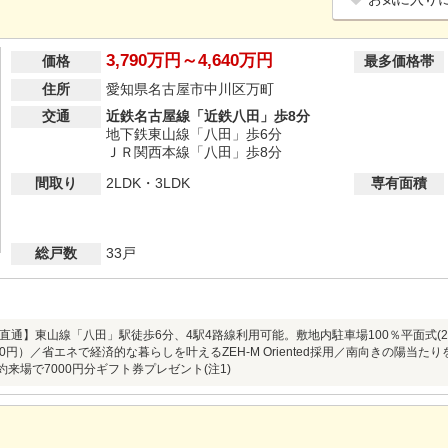
3,790万円～4,640万円
価格
最多価格帯
住所
愛知県名古屋市中川区万町
交通
近鉄名古屋線「近鉄八田」歩8分
地下鉄東山線「八田」歩6分
ＪＲ関西本線「八田」歩8分
間取り
2LDK・3LDK
専有面積
総戸数
33戸
直通】東山線「八田」駅徒歩6分、4駅4路線利用可能。敷地内駐車場100％平面式(2
0円）／省エネで経済的な暮らしを叶えるZEH-M Oriented採用／南向きの陽当
約来場で7000円分ギフト券プレゼント(注1)