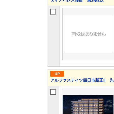
ダイアパレス弥富 第1期2次
アルファステイツ四日市新正II 