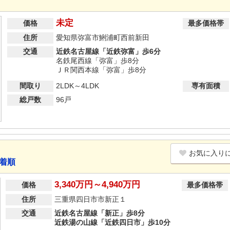
未定
価格
最多価格帯
住所
愛知県弥富市鯏浦町西前新田
交通
近鉄名古屋線「近鉄弥富」歩6分
名鉄尾西線「弥富」歩8分
ＪＲ関西本線「弥富」歩8分
間取り
2LDK～4LDK
専有面積
総戸数
96戸
お気に入り
先着順
3,340万円～4,940万円
価格
最多価格帯
住所
三重県四日市市新正１
交通
近鉄名古屋線「新正」歩8分
近鉄湯の山線「近鉄四日市」歩10分