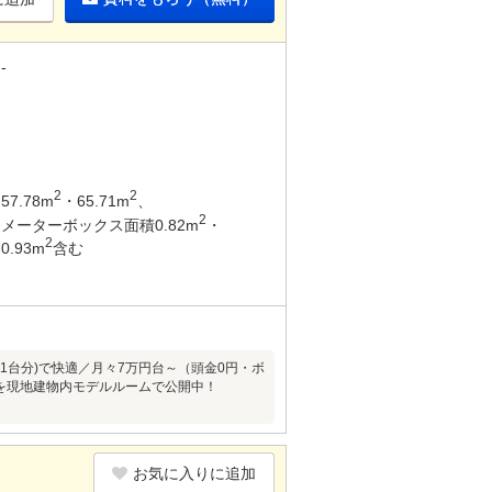
-
2
2
57.78m
・65.71m
、
2
メーターボックス面積0.82m
・
2
0.93m
含む
1台分)で快適／月々7万円台～（頭金0円・ボ
たりを現地建物内モデルルームで公開中！
お気に入りに追加