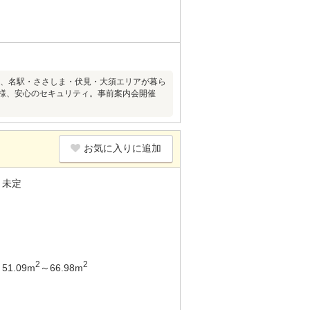
歩15分、名駅・ささしま・伏見・大須エリアが暮ら
仕様、安心のセキュリティ。事前案内会開催
お気に入りに追加
未定
2
2
51.09m
～66.98m