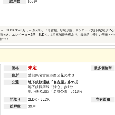
総戸数
105戸
8万円～、3LDK 3598万円～(第2期)。「名古屋」駅徒歩圏、サンロード(地下街)徒
南向き、エレベーター2基、3LDKには駐車場優先権あり。機能的で美しい設備・
付中！
未定
価格
最多価格帯
住所
愛知県名古屋市西区花の木３
交通
地下鉄桜通線「名古屋」歩35分
地下鉄鶴舞線「浄心」歩1分
地下鉄名城線「名城公園」歩18分
間取り
2LDK・3LDK
専有面積
総戸数
39戸