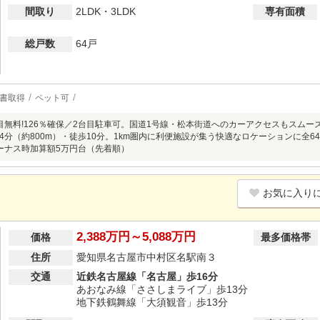
間取り
2LDK・3LDK
専有面積
総戸数
64戸
書取得
ペット可
目無料!126％確保／2台目駐車可。国道1号線・松本街道へのカーアクセスもスム
4分（約800m）・徒歩10分。1km圏内に利便施設が集う快適なロケーションに全
ーナス時加算額5万円台（先着順）
お気に入り
2,388万円～5,088万円
価格
最多価格帯
住所
愛知県名古屋市中村区名駅南３
交通
近鉄名古屋線「名古屋」歩16分
あおなみ線「ささしまライブ」歩13分
地下鉄鶴舞線「大須観音」歩13分