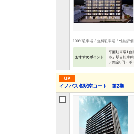
100%駐車場
無料駐車場
性能評価
平面駐車場1台
おすすめポイント
市」駅自転車約
／頭金0円・ボ
イノバス名駅南コート 第2期