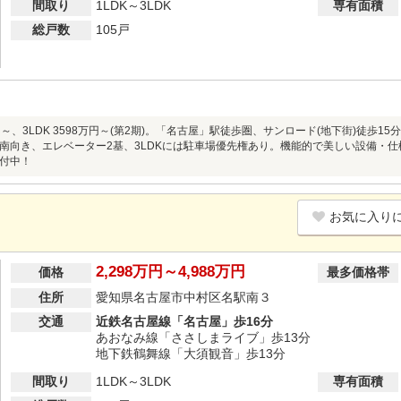
間取り
1LDK～3LDK
専有面積
総戸数
105戸
8万円～、3LDK 3598万円～(第2期)。「名古屋」駅徒歩圏、サンロード(地下街)徒
南向き、エレベーター2基、3LDKには駐車場優先権あり。機能的で美しい設備・
付中！
お気に入り
2,298万円～4,988万円
価格
最多価格帯
住所
愛知県名古屋市中村区名駅南３
交通
近鉄名古屋線「名古屋」歩16分
あおなみ線「ささしまライブ」歩13分
地下鉄鶴舞線「大須観音」歩13分
間取り
1LDK～3LDK
専有面積