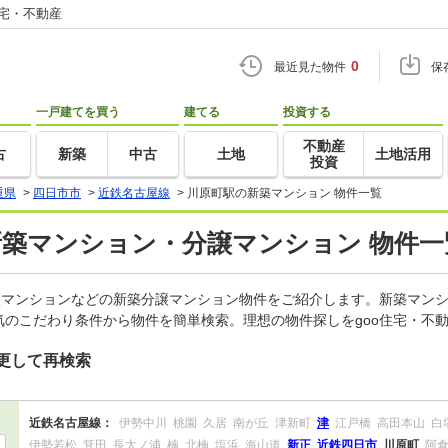
住宅・不動産
0
最近見た物件
保
一戸建てを買う
建てる
投資する
不動産
古
新築
中古
土地
土地活用
投資
重県
>
四日市市
>
近鉄名古屋線
>
川原町駅の新築マンション 物件一覧
新築マンション・分譲マンション 物件一
譲マンションなどの新築分譲マンション物件をご紹介します。新築マンシ
のこだわり条件から物件を簡単検索。理想の物件探しをgoo住宅・不
更して再検索
近鉄名古屋線：
伊勢中川
桃園
久居
南が丘
津新町
津
江戸橋
高田本山
白
伊勢若松
箕田
長太ノ浦
楠
北楠
塩浜
海山道
新正
近鉄四日市
川原町
阿