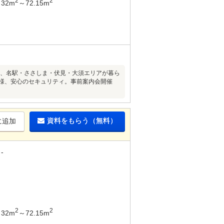
2
2
32m
～72.15m
歩15分、名駅・ささしま・伏見・大須エリアが暮ら
仕様、安心のセキュリティ。事前案内会開催
資料をもらう（無料）
に追加
-
2
2
32m
～72.15m