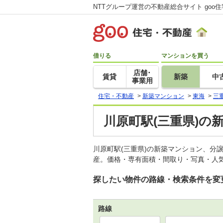
NTTグループ運営の不動産総合サイト goo
借りる
マンションを買う
店舗･
賃貸
新築
中
事業用
住宅・不動産
>
新築マンション
>
東海
>
三
川原町駅(三重県)の
川原町駅(三重県)の新築マンション、分
産。価格・専有面積・間取り・写真・人気
探したい物件の路線・検索条件を変
路線