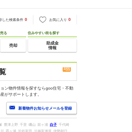
0
0
存した検索条件
お気に入り
売る
住みやすい街を探す
助成金
売却
情報
覧
ョン物件情報を探すならgoo住宅・不動
動産がサポートします。
塚
豊津上野
千里
磯山
鼓ヶ浦
白子
千代崎
倉川
霞ヶ浦
近鉄富田
川越富洲原
伊勢朝日