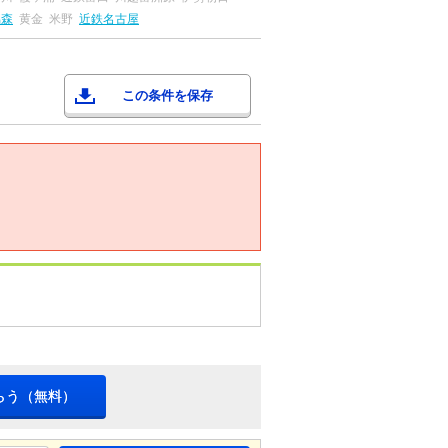
烏森
黄金
米野
近鉄名古屋
この条件を保存
らう（無料）