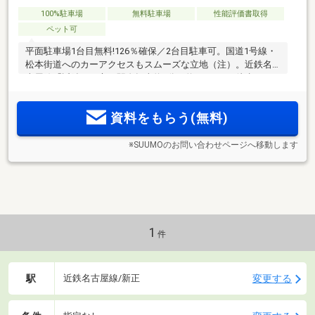
100%駐車場
無料駐車場
性能評価書取得
ペット可
平面駐車場1台目無料!126％確保／2台目駐車可。国道1号線・
松本街道へのカーアクセスもスムーズな立地（注）。近鉄名
古屋線「近鉄四日市」駅自転車約4分（約800m）・徒歩10
分。1km圏内に利便施設が集う快適なロケーションに全64邸
新築分譲マンション誕生。月々6万円台～／頭金0円・ボーナ
資料をもらう(無料)
ス時加算額5万円台（先着順）
※SUUMOのお問い合わせページへ移動します
1
件
駅
変更する
近鉄名古屋線/新正