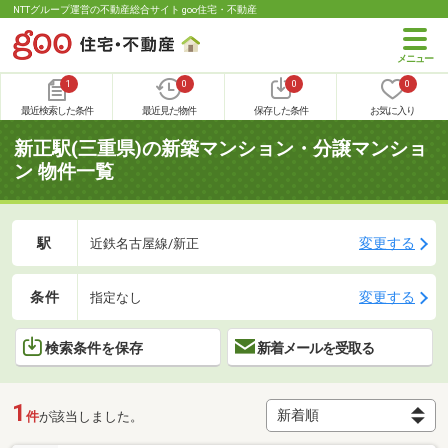
NTTグループ運営の不動産総合サイト goo住宅・不動産
1
0
0
0
最近検索した条件
最近見た物件
保存した条件
お気に入り
新正駅(三重県)の新築マンション・分譲マンショ
ン 物件一覧
駅
変更する
近鉄名古屋線/新正
条件
変更する
指定なし
検索条件を保存
新着メールを受取る
1
件
が該当しました。