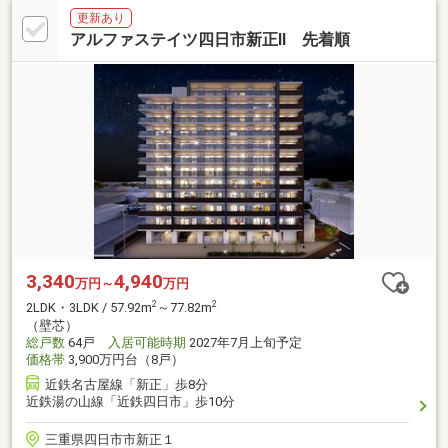
更新あり
アルファステイツ四日市新正II 先着順
3,340
4,940
万円～
万円
2
2
2LDK・3LDK / 57.92m
～77.82m
（壁芯）
総戸数
64戸
入居可能時期
2027年7月上旬予定
価格帯
3,900万円台（8戸）
近鉄名古屋線「新正」歩8分
近鉄湯の山線「近鉄四日市」歩10分
三重県四日市市新正１