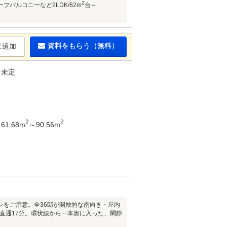
2
バルコニーなど2LDK/62m
台～
資料をもらう（無料）
に追加
未定
2
2
61.68m
～90.56m
ランをご用意。全36邸が開放的な南向き・屋内
」駅直通17分。環状線から一本奥に入った、閑静