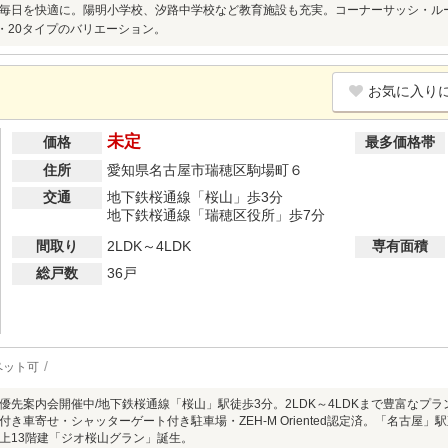
毎日を快適に。陽明小学校、汐路中学校など教育施設も充実。コーナーサッシ・ルーフ
・20タイプのバリエーション。
お気に入り
未定
価格
最多価格帯
住所
愛知県名古屋市瑞穂区駒場町６
交通
地下鉄桜通線「桜山」歩3分
地下鉄桜通線「瑞穂区役所」歩7分
間取り
2LDK～4LDK
専有面積
総戸数
36戸
ペット可
優先案内会開催中/地下鉄桜通線「桜山」駅徒歩3分。2LDK～4LDKまで豊富なプ
付き車寄せ・シャッターゲート付き駐車場・ZEH-M Oriented認定済。「名古屋
上13階建「ジオ桜山グラン」誕生。