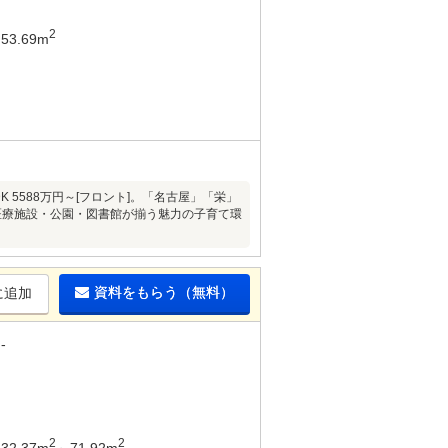
2
53.69m
K 5588万円～[フロント]。「名古屋」「栄」
医療施設・公園・図書館が揃う魅力の子育て環
資料をもらう（無料）
に追加
-
2
2
32.37m
～71.92m