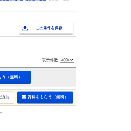
この条件を保存
表示件数
らう（無料）
資料をもらう（無料）
に追加
-