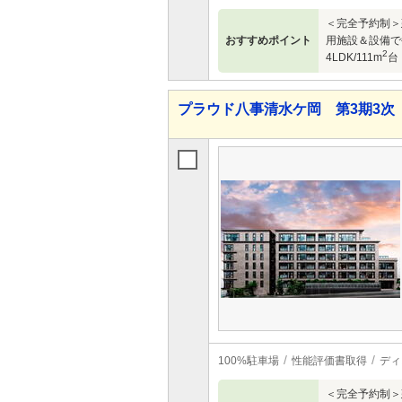
＜完全予約制＞
おすすめポイント
用施設＆設備で
2
4LDK/111m
台
プラウド八事清水ケ岡 第3期3次
100%駐車場
性能評価書取得
ディ
＜完全予約制＞