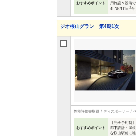
おすすめポイント
用施設＆設備で
2
4LDK/111m
台
ジオ桜山グラン 第4期1次
性能評価書取得
ディスポーザー
【完全予約制】
おすすめポイント
廊下設計・屋根
な桜山駅前に地