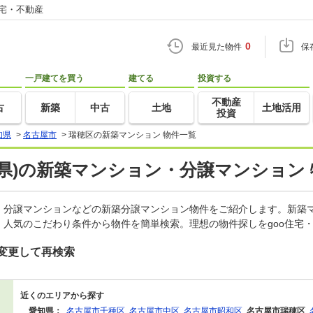
住宅・不動産
0
最近見た物件
保
一戸建てを買う
建てる
投資する
不動産
古
新築
中古
土地
土地活用
投資
知県
>
名古屋市
>
瑞穂区の新築マンション 物件一覧
県)の新築マンション・分譲マンション
、分譲マンションなどの新築分譲マンション物件をご紹介します。新築マ
人気のこだわり条件から物件を簡単検索。理想の物件探しをgoo住宅
変更して再検索
近くのエリアから探す
愛知県：
名古屋市千種区
名古屋市中区
名古屋市昭和区
名古屋市瑞穂区