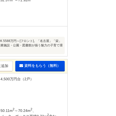
K 5588万円～[フロント]。「名古屋」「栄」
医療施設・公園・図書館が揃う魅力の子育て環
資料をもらう（無料）
に追加
4,500万円台（2戸）
2
2
50.11m
～70.24m
、
2