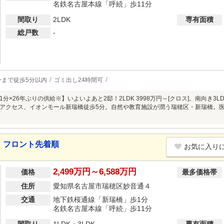
名鉄名古屋本線「呼続」歩11分
間取り
2LDK
専有面積
総戸数
-
ーまで徒歩5分以内
ゴミ出し24時間可
分×26年ぶりの供給※】いよいよあと2邸！2LDK 3998万円～[クロス]。南向き3LD
アクセス、イオンモール新瑞橋徒歩5分。自然や教育施設が潤う瑞穂区・新瑞橋。
 フロント先着順
お気に入り
2,499万円～6,588万円
価格
最多価格帯
住所
愛知県名古屋市瑞穂区妙音通４
交通
地下鉄桜通線「新瑞橋」歩1分
名鉄名古屋本線「呼続」歩11分