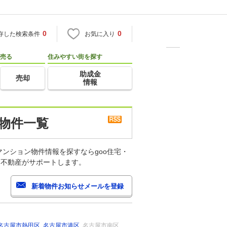
0
0
存した検索条件
お気に入り
売る
住みやすい街を探す
助成金
売却
情報
 物件一覧
ンション物件情報を探すならgoo住宅・
・不動産がサポートします。
名古屋市熱田区
名古屋市港区
名古屋市南区