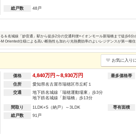
総戸数
48戸
える＆名城線「妙音通」駅から徒歩2分の交通利便×イオンモール新瑞橋まで徒歩6
H-M Oriented仕様による高い断熱性も加わり光熱費効率のよいレジデンスが第一
お気に入り
4,840万円～8,930万円
価格
最多価格帯
住所
愛知県名古屋市瑞穂区市丘町１
交通
地下鉄名城線「瑞穂運動場東」歩3分
地下鉄名城線「新瑞橋」歩13分
間取り
1LDK+S（納戸）～3LDK
専有面積
総戸数
91戸