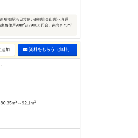
瑞橋]駅も日常使い/[栄]駅[金山]駅へ直通、
2
2
南東角住戸90m
超7900万円台、南向き75m
資料をもらう（無料）
に追加
-
2
2
80.35m
～92.1m