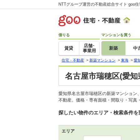
NTTグループ運営の不動産総合サイト goo
借りる
マンションを買う
店舗･
賃貸
新築
中
事業用
住宅・不動産
>
新築マンション
>
東海
>
愛
名古屋市瑞穂区(愛知
愛知県名古屋市瑞穂区の新築マンション
不動産。価格・専有面積・間取り・写真・
探したい物件のエリア・検索条件を
エリア