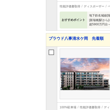
性能評価書取得
ディスポーザー
地下鉄名城線[瑞
おすすめポイント
[新瑞橋]駅から
超5900万円
プラウド八事清水ケ岡 先着順
100%駐車場
性能評価書取得
ディ