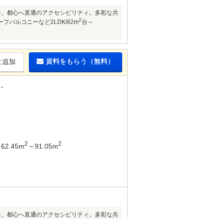
分。都心へ直通のアクセシビリティ。多彩な共
2
バルコニーなど2LDK/62m
台～
資料をもらう（無料）
に追加
-
2
2
62.45m
～91.05m
分。都心へ直通のアクセシビリティ。多彩な共