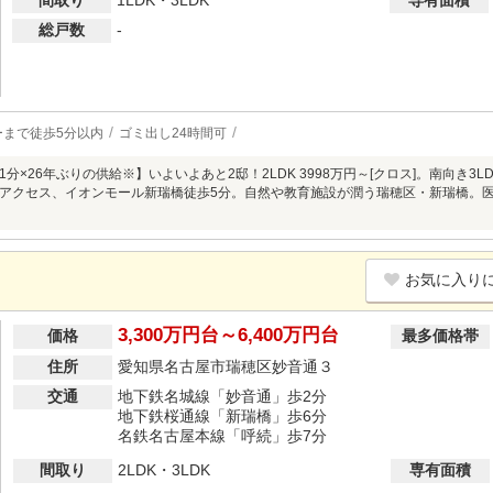
間取り
1LDK・3LDK
専有面積
総戸数
-
ーまで徒歩5分以内
ゴミ出し24時間可
分×26年ぶりの供給※】いよいよあと2邸！2LDK 3998万円～[クロス]。南向き3LD
アクセス、イオンモール新瑞橋徒歩5分。自然や教育施設が潤う瑞穂区・新瑞橋。
お気に入り
3,300万円台～6,400万円台
価格
最多価格帯
住所
愛知県名古屋市瑞穂区妙音通３
交通
地下鉄名城線「妙音通」歩2分
地下鉄桜通線「新瑞橋」歩6分
名鉄名古屋本線「呼続」歩7分
間取り
2LDK・3LDK
専有面積