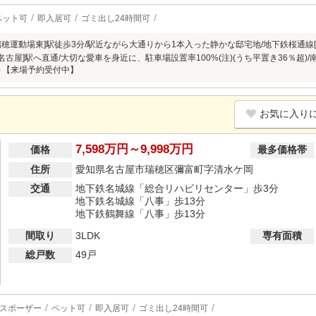
ペット可
即入居可
ゴミ出し24時間可
穂運動場東]駅徒歩3分/駅近ながら大通りから1本入った静かな邸宅地/地下鉄桜通線[新
[名古屋]駅へ直通/大切な愛車を身近に、駐車場設置率100%(注)(うち平置き36％超)/
台～【来場予約受付中】
お気に入り
7,598万円～9,998万円
価格
最多価格帯
住所
愛知県名古屋市瑞穂区彌富町字清水ケ岡
交通
地下鉄名城線「総合リハビリセンター」歩3分
地下鉄名城線「八事」歩13分
地下鉄鶴舞線「八事」歩13分
間取り
3LDK
専有面積
総戸数
49戸
スポーザー
ペット可
即入居可
ゴミ出し24時間可