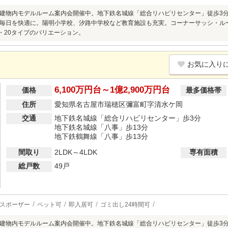
建物内モデルルーム案内会開催中。地下鉄名城線「総合リハビリセンター」徒歩3
毎日を快適に。陽明小学校、汐路中学校など教育施設も充実。コーナーサッシ・ルーフ
・20タイプのバリエーション。
お気に入り
6,100万円台～1億2,900万円台
価格
最多価格帯
住所
愛知県名古屋市瑞穂区彌富町字清水ケ岡
交通
地下鉄名城線「総合リハビリセンター」歩3分
地下鉄名城線「八事」歩13分
地下鉄鶴舞線「八事」歩13分
間取り
2LDK～4LDK
専有面積
総戸数
49戸
スポーザー
ペット可
即入居可
ゴミ出し24時間可
建物内モデルルーム案内会開催中。地下鉄名城線「総合リハビリセンター」徒歩3