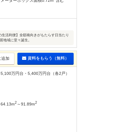
メーターボックス面積0.72m
含む
分の生活利便】全邸南向きがもたらす日当たり
種住居地域に堂々誕生。
資料をもらう（無料）
に追加
5,100万円台・5,400万円台（各2戸）
2
2
64.13m
～91.89m