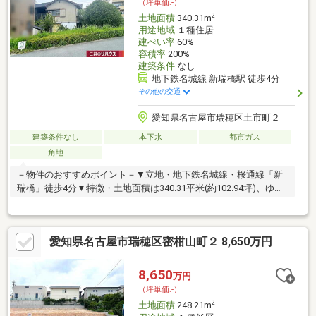
（坪単価:-）
間を。瑞穂区鍵田町。この地に住まう悦びを、ぜひ現地でお
2
土地面積
340.31m
用途地域
１種住居
建ぺい率
60%
容積率
200%
建築条件
なし
地下鉄名城線 新瑞橋駅 徒歩4分
その他の交通
愛知県名古屋市瑞穂区土市町２
建築条件なし
本下水
都市ガス
角地
－物件のおすすめポイント－▼立地・地下鉄名城線・桜通線「新
瑞橋」徒歩4分▼特徴・土地面積は340.31平米(約102.94坪)、ゆと
りある広さ・陽当り・通風良好・前面道路は南東側幅員約
10.0m、西側幅員約7.2mの公道・南東側の接道幅は約20.7m・建築
条件付宅地販売ではないため、お好きなハウスメーカーや工務店
愛知県名古屋市瑞穂区密柑山町２ 8,650万円
で建築可能・現況古家有、解体後に更地でのお引渡し▼周辺環
境・井戸田小学校 徒歩5分(約400m)・イオンモール新瑞橋 徒歩6
分(約450m)■ ご希望の住まい探しをお手伝いします
8,650
万円
━━━━━・・・物件の詳細・ご相談はお気軽にお問い合わせく
（坪単価:-）
ださい。
2
土地面積
248.21m