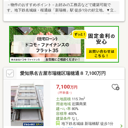
－物件のおすすめポイント－お好みの工務店などで建築可能で
す。地下鉄名城線・桜通線「新瑞橋」駅 徒歩1分の好立地。▼立
地・地下鉄名城線・桜通線「新瑞橋」駅 徒歩1分・地下鉄桜通線
「瑞穂運動場西」駅 徒歩7分▼特徴・敷地面積115.7平米(約34.99
坪)の売り土地・東側幅員約32.7mの広い公道に接道・お好きなハ
ウスメーカー・工務店で建築可能・現況建物がありますが、解体
後更地での引渡し▼周辺環境・イオン新瑞橋店 徒歩8分(約
620m)・名古屋市立井戸田小学校 徒歩7分(約490m)・瑞穂ヶ丘公
園 徒歩3分(約200m)
愛知県名古屋市瑞穂区瑞穂通８ 7,100万円
7,100
万円
（坪単価:-）
2
土地面積
115.7m
用途地域
近隣商業
建ぺい率
80%
容積率
400%
建築条件
なし
地下鉄名城線 新瑞橋駅 徒歩1分