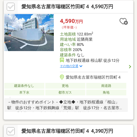
ます。■複合商業施設「いいねマルシェ」や「バロー」は徒歩圏
愛知県名古屋市瑞穂区竹田町４ 4,590万円
内！■解体・整地済！更地でのお渡しとなります！■完全自由設計
でご計画いただけます。□参考プランございます！（4LDK／
102.99㎡）総額約6420万円（税込）
4,590
万円
（坪単価:-）
2
土地面積
122.83m
用途地域
近隣商業
建ぺい率
80%
容積率
200%
建築条件
なし
地下鉄桜通線 桜山駅 徒歩12分
その他の交通
愛知県名古屋市瑞穂区竹田町４
建築条件なし
更地
南道路
本下水
都市ガス
角地
－物件のおすすめポイント－◆立地◆・地下鉄桜通線「桜山」
駅 徒歩12分・地下鉄鶴舞線「荒畑」駅 徒歩17分・名古屋市営
バス「滝子」停 徒歩4分◆特徴◆・敷地面積は122.83平米(約
37.15坪)！・前面道路は南側幅員約4.5ｍ、東側幅員約6.9ｍ◆周辺
環境◆・御劔小学校 徒歩6分・瑞穂ヶ丘中学校 徒歩11分・中
愛知県名古屋市瑞穂区竹田町４ 4,390万円
山保育園 徒歩7分・マックスバリュ瑞穂桜山店 徒歩10分・ツ
ルハドラッグ滝子店 徒歩4分・ファミリーマート昭和広見町二丁