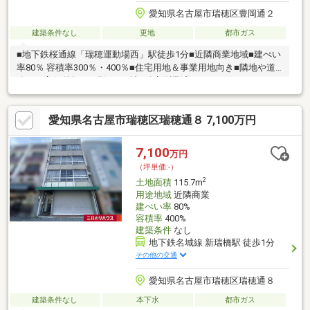
愛知県名古屋市瑞穂区豊岡通２
建築条件なし
更地
都市ガス
■地下鉄桜通線「瑞穂運動場西」駅徒歩1分■近隣商業地域■建ぺい
率80％ 容積率300％・400％■住宅用地＆事業用地向き■隣地や道
路との高低差無し■現況：更地■確定測量済～ライフインフォメー
ション～・市立瑞穂小学校まで約420m・市立津賀田中学校まで約
450m・瑞穂郵便局まで約160m・マックスバリュ瑞穂通店まで約
愛知県名古屋市瑞穂区瑞穂通８ 7,100万円
485ｍ・セブンイレブン瑞穂通５丁目店まで約150m・ドラッグス
ギヤマ豊岡通店まで約520m・スギドラッグ瑞穂通店まで約
520m・本願寺公園まで約670m
7,100
万円
（坪単価:-）
2
土地面積
115.7m
用途地域
近隣商業
建ぺい率
80%
容積率
400%
建築条件
なし
地下鉄名城線 新瑞橋駅 徒歩1分
その他の交通
愛知県名古屋市瑞穂区瑞穂通８
建築条件なし
本下水
都市ガス