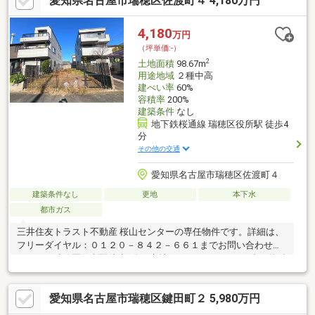
愛知県名古屋市瑞穂区佐渡町４ 4,180万円
4,180
万円
（坪単価:-）
2
土地面積
98.67m
用途地域
２種中高
建ぺい率
60%
容積率
200%
建築条件
なし
地下鉄桜通線 瑞穂区役所駅 徒歩4
分
その他の交通
愛知県名古屋市瑞穂区佐渡町４
建築条件なし
更地
本下水
都市ガス
三井住友トラスト不動産 桜山センターの専任物件です。詳細は、
フリーダイヤル：０１２０－８４２－６６１までお問い合わせく
ださい。瑞穂区役所駅徒歩4分の立地で、４，０００万円台の物件
はなかなかお目にかかれません。南向きのため、日当たり良好で
す。建築条件はありませんので、お好きなハウスメーカーで建築
愛知県名古屋市瑞穂区鍵田町２ 5,980万円
可能です。☆名古屋市立汐路小学校まで徒歩１２分☆名古屋市立
汐路中学校まで徒歩１１分☆最寄りスーパー：ヤマナカ瑞穂店ま