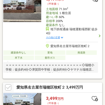
件の詳細・ご相談はお気軽にお問い合わせください。
（坪単価:-）
2
土地面積
71.3m
用途地域
１種住居
建ぺい率
60%
容積率
200%
建築条件
なし
地下鉄桜通線 瑞穂運動場西駅 徒歩
4分
その他の交通
愛知県名古屋市瑞穂区牧町２
建築条件なし
更地
南道路
本下水
都市ガス
＝＝＝＝＝＝＝＝＝＝＝＝＝＝＝＝＝＝＝＝＝＝＝＝＝◇瑞穂小
学校：徒歩約4分◇津賀田中学校：徒歩約9分◇ヤマナカ瑞穂店：
徒歩約8分◇スギドラッグ 瑞穂通店：徒歩約3分◇みずほ足クリニ
ック：徒歩約1分◆建築条件なしでお好きなハウスメーカーで建
築可能◆全3区画の分譲地◎◆周辺環境充実エリアで暮らしやす
愛知県名古屋市瑞穂区牧町２ 3,499万円
い＝＝＝＝＝＝＝＝＝＝＝＝＝＝＝＝＝＝＝＝＝＝＝＝＝＼見る
だけ聞くだけOK／資金効率が良くなるローンの組み方教えます。
ネット未公開、水面下情報多数あります。ほかのページで気にな
3,499
万円
る物件もご相談ください。
（坪単価:-）