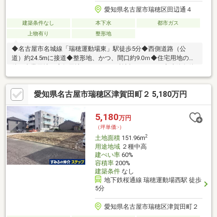
愛知県名古屋市瑞穂区田辺通４
建築条件なし
本下水
都市ガス
上物有り
整形地
◆名古屋市名城線「瑞穂運動場東」駅徒歩5分◆西側道路（公
道）約24.5mに接道◆整形地、かつ、間口約9.0ｍ◆住宅用地の
他、事業用地や店舗用地としても ご検討頂けます。◆建築条件
付き売地ではございませんお好きなハウスメーカー・工務店等に
て建築可能です。◆リビングメッセージ・サポーレ瑞穂
愛知県名古屋市瑞穂区津賀田町２ 5,180万円
店・・・・・・・約750ｍ(徒歩約9分)・ローソン陽明小学校前
店・・・約720ｍ(徒歩約9分)・名古屋陽明郵便局・・・約770ｍ
(徒歩約10分)・名古屋市立陽明小学校・・・約640ｍ(徒歩約8
5,180
万円
分)・名古屋市立汐路中学校・・・約1130ｍ(徒歩約15分)
（坪単価:-）
2
土地面積
151.96m
用途地域
２種中高
建ぺい率
60%
容積率
200%
建築条件
なし
地下鉄桜通線 瑞穂運動場西駅 徒歩
5分
愛知県名古屋市瑞穂区津賀田町２