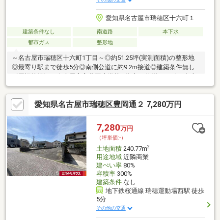
愛知県名古屋市瑞穂区十六町１
建築条件なし
南道路
本下水
都市ガス
整形地
～名古屋市瑞穂区十六町1丁目～◎約51.25坪(実測面積)の整形地
◎最寄り駅まで徒歩5分◎南側公道に約9.2m接道◎建築条件無し
《周辺施設》・名古屋市立豊岡小学校…徒歩13分(約980m)・名古
屋市立萩山中学校…徒歩22分(約1710m)・ヤマナカ瑞穂店…徒歩4
分(約320m)・スギドラッグ瑞穂通店…徒歩3分(約210m)・セブンイ
愛知県名古屋市瑞穂区豊岡通２ 7,280万円
レブン名古屋瑞穂区役所前店…徒歩5分(約340m)・ファミリーマー
ト瑞穂本願寺2丁目店…徒歩6分(約450m)・名古屋汐路郵便局…徒
歩6分(約460m)・みずほ通りクリニック…徒歩3分(約220m)実測面
7,280
万円
積：約169.45㎡
（坪単価:-）
2
土地面積
240.77m
用途地域
近隣商業
建ぺい率
80%
容積率
300%
建築条件
なし
地下鉄桜通線 瑞穂運動場西駅 徒歩
5分
その他の交通