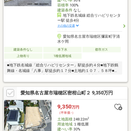
建ぺい率
30%
容積率
100%
建築条件
なし
地下鉄名城線 総合リハビリセンタ
ー駅 徒歩4分
その他の交通
愛知県名古屋市瑞穂区彌富町字清
水ケ岡
建築条件なし
本下水
都市ガス
上物有り
1種低層地域
■地下鉄名城線「総合リハビリセンター」駅徒歩約４分■地下鉄鶴
舞線・名城線「八事」駅徒歩約１７分■土地約１０７．５８坪■間
口約１６．５ｍ＊陽明小学校まで約８９０ｍ 徒歩約８９０ｍ
徒歩約１２分＊汐路中学校まで約１，５４０ｍ 徒歩約２０分＊
フィールみかん山店まで約５００ｍ 徒歩約７分＊フーズパピリ
愛知県名古屋市瑞穂区密柑山町２ 9,350万円
オンサポーレまで約１，０８０ｍ 徒歩約１４分■建築条件付き
売地ではございません(お好きなハウスメーカー等にて建物建築が
可能です。)＊現況古家有り～現況渡し＊農地転用要す。 ＊セッ
9,350
万円
トバック部分面積約３．１８m2
（坪単価:-）
2
土地面積
248.22m
用途地域
１種低層
建ぺい率
30%