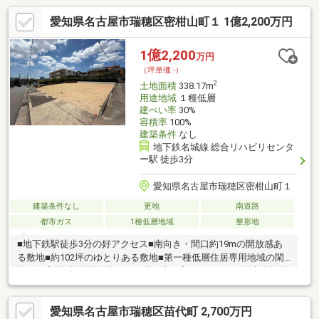
ハウスメーカー・工務店をお選びいただけます！◆ご家族の理想
愛知県名古屋市瑞穂区密柑山町１ 1億2,200万円
に合ったマイホームをご実現ください！◆「穂波小学校」まで徒
歩約4分の立地、低学年のお子様も無理なく通学できます◆「田
光中学校」まで徒歩約7分◆お買い物に便利！「フィール 堀田
1億2,200
万円
店」まで徒歩約7分◆「ファミリーマート 堀田駅前店」まで徒
（坪単価:-）
歩約3分！◆緑豊かな「呼続公園」まで徒歩約15分！
2
土地面積
338.17m
用途地域
１種低層
建ぺい率
30%
容積率
100%
建築条件
なし
地下鉄名城線 総合リハビリセンタ
ー駅 徒歩3分
愛知県名古屋市瑞穂区密柑山町１
建築条件なし
更地
南道路
都市ガス
1種低層地域
整形地
■地下鉄駅徒歩3分の好アクセス■南向き・間口約19mの開放感あ
る敷地■約102坪のゆとりある敷地■第一種低層住居専用地域の閑
静な住宅街■前面道路約11mで車の出し入れもスムーズ■建築条件
なし、お好きな住宅メーカーで建築可能■平坦地のため建築計画
が立てやすい敷地
愛知県名古屋市瑞穂区苗代町 2,700万円