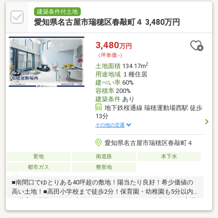
建築条件付土地
愛知県名古屋市瑞穂区春敲町４ 3,480万円
3,480
万円
（坪単価:-）
2
土地面積
134.17m
用途地域
１種住居
建ぺい率
60%
容積率
200%
建築条件
あり
地下鉄桜通線 瑞穂運動場西駅 徒歩
13分
その他の交通
愛知県名古屋市瑞穂区春敲町４
更地
南道路
本下水
都市ガス
整形地
■南間口でゆとりある40坪超の敷地！陽当たり良好！希少価値の
高い土地！■高田小学校まで徒歩2分！保育園・幼稚園も5分以内
と子育て世帯に嬉しい立地♪■小規模の中学校では密着型の教育環
境！環境教育にも積極的で校舎の設備自体が環境教材となってい