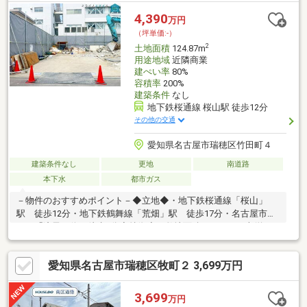
目店 徒歩5分※建築条件無し、お好きなハウスメーカーで建てら
4,390
万円
れます！
（坪単価:-）
2
土地面積
124.87m
用途地域
近隣商業
建ぺい率
80%
容積率
200%
建築条件
なし
地下鉄桜通線 桜山駅 徒歩12分
その他の交通
愛知県名古屋市瑞穂区竹田町４
建築条件なし
更地
南道路
本下水
都市ガス
－物件のおすすめポイント－◆立地◆・地下鉄桜通線「桜山」
駅 徒歩12分・地下鉄鶴舞線「荒畑」駅 徒歩17分・名古屋市営
バス「滝子」停 徒歩4分◆特徴◆・敷地面積は124.87平米(約
37.77坪)！・前面道路は南側幅員約4.5ｍ◆周辺環境◆・御劔小学
校 徒歩6分・瑞穂ヶ丘中学校 徒歩11分・中山保育園 徒歩7
愛知県名古屋市瑞穂区牧町２ 3,699万円
分・マックスバリュ瑞穂桜山店 徒歩10分・ツルハドラッグ滝子
店 徒歩4分・ファミリーマート昭和広見町二丁目店 徒歩5分※
建築条件無し、お好きなハウスメーカーで建てられます！
3,699
万円