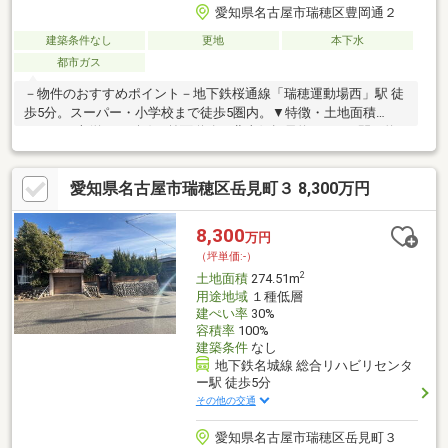
愛知県名古屋市瑞穂区豊岡通２
建築条件なし
更地
本下水
都市ガス
－物件のおすすめポイント－地下鉄桜通線「瑞穂運動場西」駅 徒
歩5分。スーパー・小学校まで徒歩5圏内。▼特徴・土地面積
240.77平米(約72.83坪)・前面道路は北東側幅員約24.5m、間口約
8.3mで接道・建築条件付宅地販売ではありません・お好きなハウ
スメーカー・工務店で建築可能・周辺状況などを考慮したプラン
愛知県名古屋市瑞穂区岳見町３ 8,300万円
ニングが可能▼周辺環境・スーパー「ヤマダイ瑞穂店」徒歩5分
(約350m)・セブンイレブン名古屋瑞穂通5丁目店 徒歩5分(約
390m)・瑞穂小学校 徒歩2分(約130m)・津賀田中学校 徒歩3分(約
8,300
万円
180m)
（坪単価:-）
2
土地面積
274.51m
用途地域
１種低層
建ぺい率
30%
容積率
100%
建築条件
なし
地下鉄名城線 総合リハビリセンタ
ー駅 徒歩5分
その他の交通
愛知県名古屋市瑞穂区岳見町３