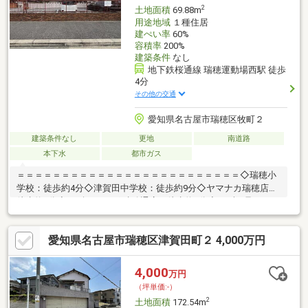
2
土地面積
69.88m
用途地域
１種住居
建ぺい率
60%
容積率
200%
建築条件
なし
地下鉄桜通線 瑞穂運動場西駅 徒歩
4分
その他の交通
愛知県名古屋市瑞穂区牧町２
建築条件なし
更地
南道路
本下水
都市ガス
＝＝＝＝＝＝＝＝＝＝＝＝＝＝＝＝＝＝＝＝＝＝＝＝＝◇瑞穂小
学校：徒歩約4分◇津賀田中学校：徒歩約9分◇ヤマナカ瑞穂店：
徒歩約8分◇スギドラッグ 瑞穂通店：徒歩約3分◇みずほ足クリニ
ック：徒歩約1分◆建築条件なしでお好きなハウスメーカーで建
築可能◆全3区画の分譲地◎◆周辺環境充実エリアで暮らしやす
愛知県名古屋市瑞穂区津賀田町２ 4,000万円
い＝＝＝＝＝＝＝＝＝＝＝＝＝＝＝＝＝＝＝＝＝＝＝＝＝＼見る
だけ聞くだけOK／資金効率が良くなるローンの組み方教えます。
ネット未公開、水面下情報多数あります。ほかのページで気にな
4,000
万円
る物件もご相談ください。
（坪単価:-）
2
土地面積
172.54m