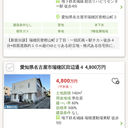
地下鉄名城線 総合リハビリセンタ
ー駅 徒歩4分
愛知県名古屋市瑞穂区密柑山町２
建築条件なし
更地
本下水
都市ガス
角地
1種低層地域
【新規分譲】瑞穂区密柑山町２丁目・一括区画＜駅チカ＞徒歩４
分×前面道路約１０ｍ超のゆとりある好立地－格式ある住宅街に誕
生（２区画案あり）－■地下鉄名城線「総合リハビリセンター」
駅 徒歩４分■一次造成工事完了・開放感ある北東角地北西側公
道約１０．９ｍに間口約２２．６ｍ接面北東側公道約１０．８ｍ
愛知県名古屋市瑞穂区田辺通４ 4,800万円
に間口約１５．７ｍ接面陽明小学校 徒歩４分／汐路中学校 徒
歩１４分生活利便施設も徒歩圏に充実・ローソン ７分・フィー
ル ４分・スギドラッグ ６分・サポーレ １０分建築条件な
4,800
万円
し・弊社売主物件！日常利便と将来性を兼ね備えた閑静な住宅
（坪単価:-）
地、お気軽にお問い合わせください！
2
土地面積
142m
用途地域
準住居
建ぺい率
60%
容積率
300%
建築条件
なし
地下鉄名城線 瑞穂運動場東駅 徒歩
5分