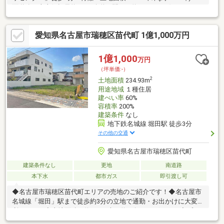
面道路は南東側幅員約6mの公道、間口は約13.8m・お好きなハウ
スメーカー等で建築可能・確定測量実施予定、建物解体後に更地
での引渡し※仮測量面積／191.89平米(2026年7月実施)※敷地図は仮
愛知県名古屋市瑞穂区苗代町 1億1,000万円
測量図面を元にしており、確定図面ではありません 仮測量面
積・周間は隣地境界立会等が未了のため、確定測量の結果、増減
する可能性があります■ ご希望の住まい探しをお手伝いします
1億1,000
万円
━━━━━・・・物件の詳細・ご相談はお気軽にお問い合わせく
（坪単価:-）
ださい。
2
土地面積
234.93m
用途地域
１種住居
建ぺい率
60%
容積率
200%
建築条件
なし
地下鉄名城線 堀田駅 徒歩3分
その他の交通
愛知県名古屋市瑞穂区苗代町
建築条件なし
更地
南道路
本下水
都市ガス
即引渡し可
◆名古屋市瑞穂区苗代町エリアの売地のご紹介です！◆名古屋市
名城線「堀田」駅まで徒歩約3分の立地で通勤・お出かけに大変便
利ですね！◆土地面積は約234平米（約71坪）ございます◆プラ
ンの立てやすい整形地です◆建築条件はございません！お好きな