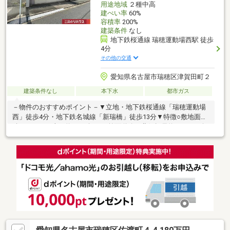
用途地域
２種中高
建ぺい率
60%
容積率
200%
建築条件
なし
地下鉄桜通線 瑞穂運動場西駅 徒歩
4分
その他の交通
愛知県名古屋市瑞穂区津賀田町２
建築条件なし
本下水
都市ガス
－物件のおすすめポイント－▼立地・地下鉄桜通線「瑞穂運動場
西」徒歩4分・地下鉄名城線「新瑞橋」徒歩13分▼特徴○敷地面
積：172.54平米（約52.19坪）・前面道路は北側幅員約11.8mの公
道・接道間口は約11.9mの広さ・建築条件付宅地販売ではありま
せん・現況古家有、解体後更地にて引渡し・都市ガスに対応▼周
辺環境・名古屋市立瑞穂小学校 徒歩4分(約270m)・名古屋市立津
賀田中学校 徒歩3分(約230m)・ヤマダイ瑞穂店 徒歩5分(約370m)■
ご希望の住まい探しをお手伝いします ━━━━━・・・物件の詳
細・ご相談はお気軽にお問い合わせください。