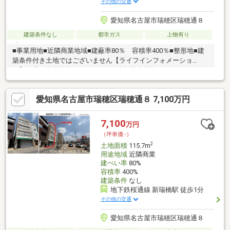
その他の交通
愛知県名古屋市瑞穂区瑞穂通８
建築条件なし
都市ガス
上物有り
■事業用地■近隣商業地域■建蔽率80％ 容積率400％■整形地■建
築条件付き土地ではございません【ライフインフォメーショ
ン】・井戸田小学校まで約500ｍ・津賀田中学校まで約1100ｍ・
イオンモール新瑞橋まで約560ｍ・マックスバリュ瑞穂通店まで
約340ｍ・セブンイレブン名古屋瑞穂通8丁目店まで約210ｍ・瑞
愛知県名古屋市瑞穂区瑞穂通８ 7,100万円
穂ヶ丘公園まで約200ｍ
7,100
万円
（坪単価:-）
2
土地面積
115.7m
用途地域
近隣商業
建ぺい率
80%
容積率
400%
建築条件
なし
地下鉄桜通線 新瑞橋駅 徒歩1分
その他の交通
愛知県名古屋市瑞穂区瑞穂通８