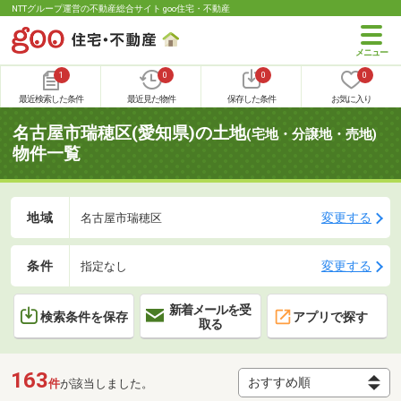
NTTグループ運営の不動産総合サイト goo住宅・不動産
1
0
0
0
最近検索した条件
最近見た物件
保存した条件
お気に入り
名古屋市瑞穂区(愛知県)の土地
(宅地・分譲地・売地)
物件一覧
地域
変更する
名古屋市瑞穂区
条件
変更する
指定なし
新着メールを受
検索条件を保存
アプリで探す
取る
163
件
が該当しました。