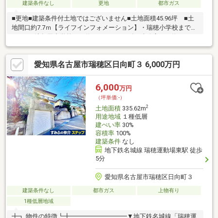
建築条件なし
更地
都市ガス
■更地■建築条件付土地ではございません■土地面積45.96坪 ■土
地間口約7.7ｍ【ライフインフォメーション】・瑞穂小学校まで約
270ｍ・津賀田中学校まで約240ｍ・ヤマダイ瑞穂店まで約350
ｍ・セブンイレブン名古屋田光町店まで約350ｍ
愛知県名古屋市瑞穂区日向町３ 6,000万円
6,000
万円
（坪単価:-）
2
土地面積
335.62m
用途地域
１種低層
建ぺい率
30%
容積率
100%
建築条件
なし
地下鉄名城線 瑞穂運動場東駅 徒歩
5分
愛知県名古屋市瑞穂区日向町３
建築条件なし
都市ガス
上物有り
1種低層地域
╋┓ 物件の特徴┗╋━━━━━━━━━▼地下鉄名城線「瑞穂運