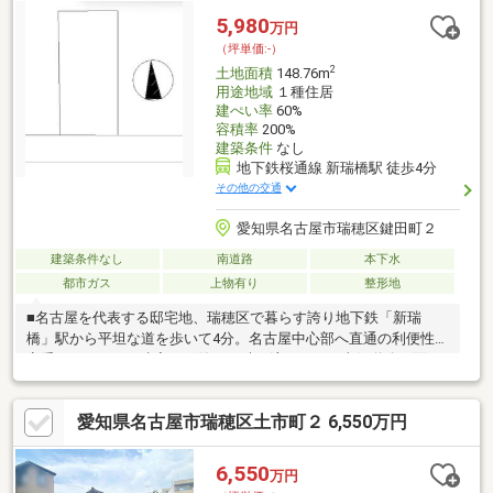
で徒歩６分
5,980
万円
（坪単価:-）
2
土地面積
148.76m
用途地域
１種住居
建ぺい率
60%
容積率
200%
建築条件
なし
地下鉄桜通線 新瑞橋駅 徒歩4分
その他の交通
愛知県名古屋市瑞穂区鍵田町２
建築条件なし
南道路
本下水
都市ガス
上物有り
整形地
■名古屋を代表する邸宅地、瑞穂区で暮らす誇り地下鉄「新瑞
橋」駅から平坦な道を歩いて4分。名古屋中心部へ直通の利便性を
享受しながら、一歩入れば静かな時が流れます。南側道路に面し
た整形地は、将来にわたり確かな価値を感じさせる住舞台です。
■週末を家族で満喫する、充実したロケーション「瑞穂運動場
愛知県名古屋市瑞穂区土市町２ 6,550万円
西」駅へも徒歩9分。公園での散策やスポーツ、そして周辺の洗練
されたショップ巡り。日常の買い出しも、徒歩10分圏内のスーパ
ーでスマートに完結します。■理想を形にする、自由なキャンバ
6,550
万円
ス建築条件はありません。ご家族の歩みに合わせた唯一無二の空