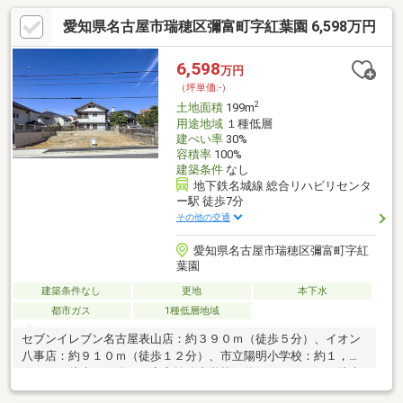
愛知県名古屋市瑞穂区彌富町字紅葉園 6,598万円
6,598
万円
（坪単価:-）
2
土地面積
199m
用途地域
１種低層
建ぺい率
30%
容積率
100%
建築条件
なし
地下鉄名城線 総合リハビリセンタ
ー駅 徒歩7分
その他の交通
愛知県名古屋市瑞穂区彌富町字紅
葉園
建築条件なし
更地
本下水
都市ガス
1種低層地域
セブンイレブン名古屋表山店：約３９０ｍ（徒歩５分）、イオン
八事店：約９１０ｍ（徒歩１２分）、市立陽明小学校：約１，４
００ｍ（徒歩１８分）、市立汐路中学校：約２，１００ｍ（徒歩
２７分）