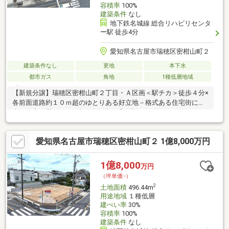
容積率
100%
建築条件
なし
地下鉄名城線 総合リハビリセンタ
ー駅 徒歩4分
愛知県名古屋市瑞穂区密柑山町２
建築条件なし
更地
本下水
都市ガス
角地
1種低層地域
【新規分譲】瑞穂区密柑山町２丁目・Ａ区画＜駅チカ＞徒歩４分×
各前面道路約１０ｍ超のゆとりある好立地－格式ある住宅街に誕
生（限定２区画）－■地下鉄名城線「総合リハビリセンター」
駅 徒歩４分■平坦地・開放感ある７５坪の北東角地！北西側公
道約１０．９ｍに間口約９．１ｍ接面北東側公道約１０．８ｍに
愛知県名古屋市瑞穂区密柑山町２ 1億8,000万円
間口約１５．７ｍ接面陽明小学校 徒歩４分／汐路中学校 徒歩
１４分生活利便施設も徒歩圏に充実・ローソン ７分・フィー
ル ４分・スギドラッグ ６分・サポーレ １０分建築条件な
1億8,000
万円
し・弊社売主物件です！日常の利便性を兼ね備えた閑静な住宅
（坪単価:-）
地、お気軽にお問い合わせください！
2
土地面積
496.44m
用途地域
１種低層
建ぺい率
30%
容積率
100%
建築条件
なし