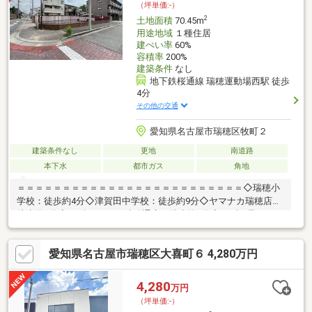
（坪単価:-）
2
土地面積
70.45m
用途地域
１種住居
建ぺい率
60%
容積率
200%
建築条件
なし
地下鉄桜通線 瑞穂運動場西駅 徒歩
4分
その他の交通
愛知県名古屋市瑞穂区牧町２
建築条件なし
更地
南道路
本下水
都市ガス
角地
＝＝＝＝＝＝＝＝＝＝＝＝＝＝＝＝＝＝＝＝＝＝＝＝＝◇瑞穂小
学校：徒歩約4分◇津賀田中学校：徒歩約9分◇ヤマナカ瑞穂店：
徒歩約8分◇スギドラッグ 瑞穂通店：徒歩約3分◇みずほ足クリニ
ック：徒歩約1分◆建築条件なしでお好きなハウスメーカーで建
築可能◆全3区画の分譲地◎◆周辺環境充実エリアで暮らしやす
愛知県名古屋市瑞穂区大喜町６ 4,280万円
い＝＝＝＝＝＝＝＝＝＝＝＝＝＝＝＝＝＝＝＝＝＝＝＝＝＼見る
だけ聞くだけOK／資金効率が良くなるローンの組み方教えます。
ネット未公開、水面下情報多数あります。ほかのページで気にな
4,280
万円
る物件もご相談ください。
（坪単価:-）