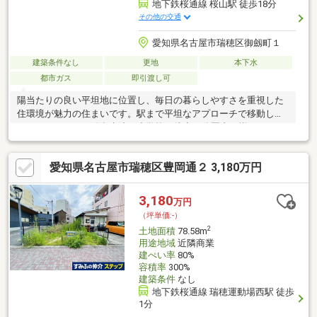
地下鉄桜通線 桜山駅 徒歩18分
その他の交通
愛知県名古屋市瑞穂区御劔町１
建築条件なし
更地
本下水
都市ガス
即引渡し可
陽当たりの良い平坦地に位置し、毎日の暮らしやすさを重視した
住環境が魅力の住まいです。駅まで平坦なアプローチで移動しや
すく、スーパーや総合病院、小学校が徒歩10分圏内に揃うため、
子育て世帯にも安心の立地。前面道路は約7.3mとゆとりがあり、
お車の出し入れもスムーズです。都市ガス対応でランニングコス
愛知県名古屋市瑞穂区豊岡通２ 3,180万円
トも抑えられ、建築条件がないため、お好みのライフスタイルに
合わせた住まいづくりも可能です。引渡しもスムーズに対応でき
るため、新生活を早く始めたい方にもおすすめ。利便性と住みや
3,180
万円
すさを兼ね備えた、長く安心して暮らせる魅力あふれる物件で
（坪単価:-）
す。ぜひ一度、現地で周辺環境と住み心地をご体感ください。
2
土地面積
78.58m
用途地域
近隣商業
建ぺい率
80%
容積率
300%
建築条件
なし
地下鉄桜通線 瑞穂運動場西駅 徒歩
1分