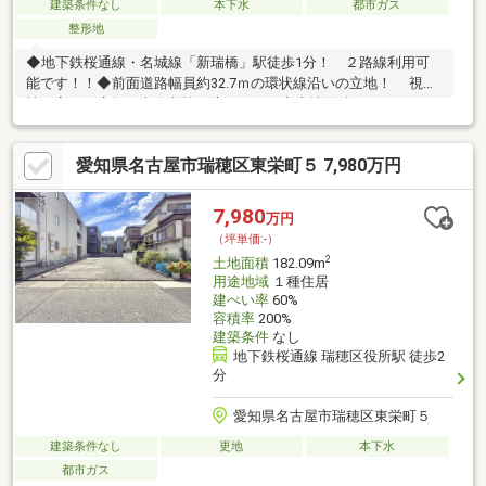
建築条件なし
本下水
都市ガス
整形地
◆地下鉄桜通線・名城線「新瑞橋」駅徒歩1分！ ２路線利用可
能です！！◆前面道路幅員約32.7ｍの環状線沿いの立地！ 視認
性が高く、店舗・事務所等に適します！◆土地面積
115.70m2（34.99坪）！◆間口約6.4ｍ！◆近隣商業地域！ 建
ぺい率80％、容積率400％！◆建築条件付土地ではございませ
愛知県名古屋市瑞穂区東栄町５ 7,980万円
ん。 お好みの建築メーカー等にて建築可能です！◆引渡しに
ついて更地渡し可！ 現況でのお引渡しも可能です。 ご内
覧希望の際は、物件担当者にお問合せ下さい！
7,980
万円
（坪単価:-）
2
土地面積
182.09m
用途地域
１種住居
建ぺい率
60%
容積率
200%
建築条件
なし
地下鉄桜通線 瑞穂区役所駅 徒歩2
分
愛知県名古屋市瑞穂区東栄町５
建築条件なし
更地
本下水
都市ガス