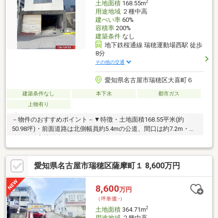
2
土地面積
168.55m
用途地域
２種中高
建ぺい率
60%
容積率
200%
建築条件
なし
地下鉄桜通線 瑞穂運動場西駅 徒歩
8分
その他の交通
愛知県名古屋市瑞穂区大喜町６
建築条件なし
本下水
都市ガス
上物有り
－物件のおすすめポイント－▼特徴・土地面積168.55平米(約
50.98坪)・前面道路は北側幅員約5.4mの公道、間口は約7.2m・建
築条件付宅地販売ではありません・お好きなハウスメーカー・工
務店等で建築可能・周囲には既に建物があり、近隣状況を考慮し
た設計が可能※仮測量面積／約168.35平米(2026年5月実施)※区画図
愛知県名古屋市瑞穂区薩摩町１ 8,600万円
は仮測量図面を元に作成しており、確定図面ではありません※仮
測量面積・寸周り間は隣地境界立会等が未了のため、確定測量の
結果増減の可能性があります■ ご希望の住まい探しをお手伝いし
8,600
万円
ます ━━━━━・・・物件の詳細・ご相談はお気軽にお問い合わ
（坪単価:-）
せください。
2
土地面積
364.71m
用途地域
２種中高