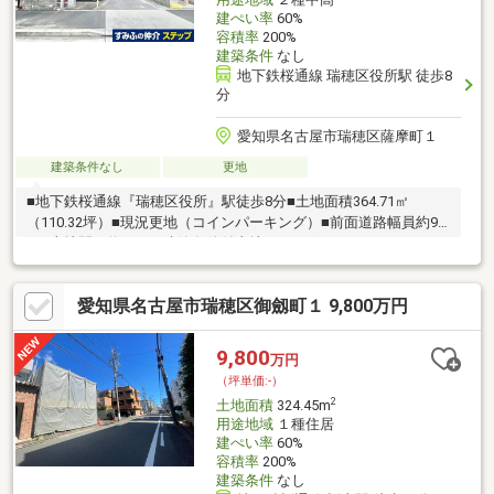
建ぺい率
60%
容積率
200%
建築条件
なし
地下鉄桜通線 瑞穂区役所駅 徒歩8
分
愛知県名古屋市瑞穂区薩摩町１
建築条件なし
更地
■地下鉄桜通線『瑞穂区役所』駅徒歩8分■土地面積364.71㎡
（110.32坪）■現況更地（コインパーキング）■前面道路幅員約9.0
ｍ■土地間口約9.6ｍ■建築条件付土地ではございません～ライフイ
ンフォメーション～・市立高田小学校まで約450ｍ・市立瑞穂ヶ
丘中学校まで約350ｍ・バロー瑞穂店まで約220ｍ・ファミリーマ
愛知県名古屋市瑞穂区御劔町１ 9,800万円
ート瑞穂本願寺二丁目店まで約500ｍ・豆田公園まで約500ｍ
9,800
万円
（坪単価:-）
2
土地面積
324.45m
用途地域
１種住居
建ぺい率
60%
容積率
200%
建築条件
なし