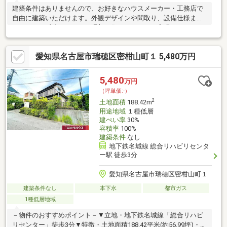
建築条件はありませんので、お好きなハウスメーカー・工務店で
自由に建築いただけます。外観デザインや間取り、設備仕様まで
こだわりを反映しながら、理想の住まいづくりを実現できます。
瑞穂区は落ち着いた街並みが形成されているエリアも多く、住環
境を重視される方にもおすすめです。スーパー、教育施設、医療
愛知県名古屋市瑞穂区密柑山町１ 5,480万円
施設、公園など生活利便施設が身近に整い、日々の暮らしを快適
に支えます。また、名古屋中心部へのアクセスも良好で、通勤・
通学にも便利な立地です。駅近でありながら、住まいとしての落
5,480
万円
ち着きと自由な建築計画を両立できる住宅地用地。この機会にぜ
（坪単価:-）
ひご検討ください。
2
土地面積
188.42m
用途地域
１種低層
建ぺい率
30%
容積率
100%
建築条件
なし
地下鉄名城線 総合リハビリセンタ
ー駅 徒歩3分
愛知県名古屋市瑞穂区密柑山町１
建築条件なし
本下水
都市ガス
1種低層地域
－物件のおすすめポイント－▼立地・地下鉄名城線「総合リハビ
リセンター」徒歩3分▼特徴・土地面積188.42平米(約56.99坪)・前