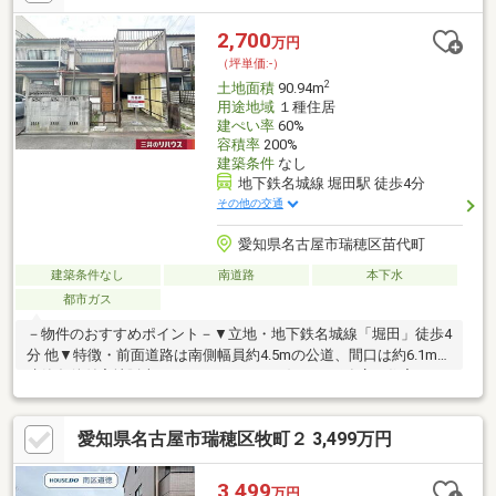
2,700
万円
（坪単価:-）
2
土地面積
90.94m
用途地域
１種住居
建ぺい率
60%
容積率
200%
建築条件
なし
地下鉄名城線 堀田駅 徒歩4分
その他の交通
愛知県名古屋市瑞穂区苗代町
建築条件なし
南道路
本下水
都市ガス
－物件のおすすめポイント－▼立地・地下鉄名城線「堀田」徒歩4
分 他▼特徴・前面道路は南側幅員約4.5mの公道、間口は約6.1m・
建築条件付宅地販売ではありません・お好きな工務店・住宅メー
カーで建築可能▼周辺環境・フィール堀田店 徒歩5分(約400m)※仮
測量面積 約91.02平米(2026年6月実施)※敷地図は仮測量図面を元
愛知県名古屋市瑞穂区牧町２ 3,499万円
に作成につき確定図面ではありません※仮測量面積・寸周り間は
隣地境界立会等が未了のため確定測量の結果増減の可能性があり
ます■ ご希望の住まい探しをお手伝いします ━━━━━・・・物
3,499
万円