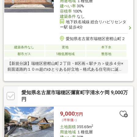
用途地域
１種低層
建ぺい率
30%
容積率
100%
建築条件
なし
地下鉄名城線 総合リハビリセンタ
ー駅 徒歩4分
愛知県名古屋市瑞穂区密柑山町２
建築条件なし
更地
本下水
都市ガス
1種低層地域
整形地
【新規分譲】瑞穂区密柑山町２丁目・B区画＜駅チカ＞徒歩４分×
前面道路約１０ｍ超のゆとりある好立地－格式ある住宅街に誕生
（限定２区画）－■地下鉄名城線「総合リハビリセンター」駅
徒歩４分■平坦地・開放感ある７５坪の北向き整形地！北西側公
道約１０．９ｍに間口約１３．５ｍ接面ゆったり間口で駐車も
愛知県名古屋市瑞穂区彌富町字清水ケ岡 9,000万
楽々！陽明小学校 徒歩４分／汐路中学校 徒歩１４分生活利便
施設も徒歩圏に充実・ローソン ７分・フィール ４分・スギド
円
ラッグ ６分・サポーレ １０分・密柑山公園 ３分建築条件な
し・自由設計可能弊社売主物件です利便性を兼ね備えた閑静な住
9,000
万円
宅地お気軽にお問い合わせください
（坪単価:-）
2
土地面積
355.65m
用途地域
１種低層