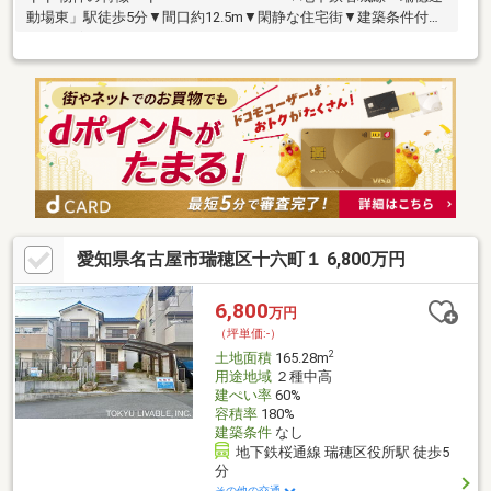
動場東」駅徒歩5分▼間口約12.5m▼閑静な住宅街▼建築条件付き
ではございません
愛知県名古屋市瑞穂区十六町１ 6,800万円
6,800
万円
（坪単価:-）
2
土地面積
165.28m
用途地域
２種中高
建ぺい率
60%
容積率
180%
建築条件
なし
地下鉄桜通線 瑞穂区役所駅 徒歩5
分
その他の交通