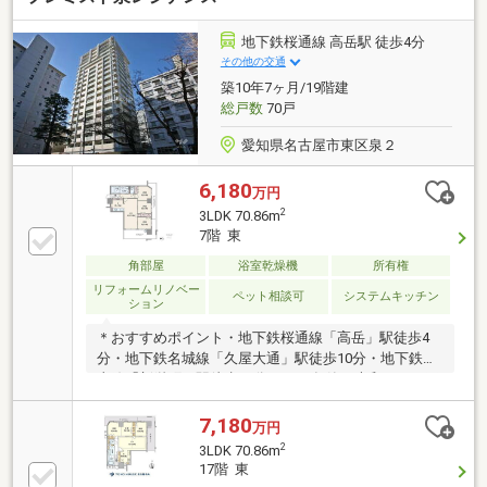
良好！◆敷地内駐車場複数台空き有！(2025年4月8日
時点)1住戸1台利用可能！◆ペット2匹飼育可能！(規約
地下鉄桜通線 高岳駅 徒歩4分
有)◆大容量WICやSIC付！お荷物が多くても安心！(周
その他の交通
辺環境)・ピアゴ中村店…徒歩9分・牧野小学校…徒歩11
築10年7ヶ月/19階建
分・黄金中学校…徒歩8分・中村区役所…徒歩6分
総戸数
70戸
愛知県名古屋市東区泉２
6,180
万円
2
3LDK 70.86m
7階 東
角部屋
浴室乾燥機
所有権
リフォームリノベー
ペット相談可
システムキッチン
ション
＊おすすめポイント・地下鉄桜通線「高岳」駅徒歩4
分・地下鉄名城線「久屋大通」駅徒歩10分・地下鉄東
山線「新栄町」駅徒歩13分・2016年築・大和ハウス工
業分譲の「プレミスト」シリーズ・免震構造・24時間
ゴミ出し可能・ペット飼育可（諸制限有り）・高級感
7,180
万円
のある廊下設計・全室がバルコニーに面しており、日
2
3LDK 70.86m
当たり・風通し良好・目の前は公園のため、見晴らし
17階 東
良好＊周辺環境・東桜小学校 徒歩10分・冨士中学