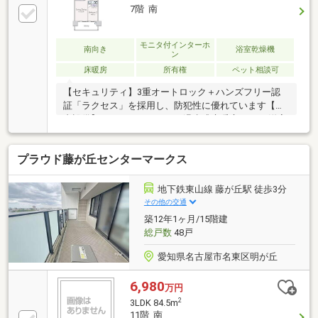
7階 南
モニタ付インターホ
南向き
浴室乾燥機
ン
床暖房
所有権
ペット相談可
【セキュリティ】3重オートロック＋ハンズフリー認
証「ラクセス」を採用し、防犯性に優れています【室
内設備】・エコガラス・ガス温水式床暖房（LD・洋室
2）・ディスポーザー付システムキッチン・保温浴
槽・浴室乾燥機・バルコニーのスロップシンク等【間
プラウド藤が丘センターマークス
取】・7階部分・南向き 日当たり・眺望良好・可動
間仕切りでLD（約11帖）と洋室2（約6帖）を一体利用
でき、2LDK・1LDKの両スタイルに対応可能・ウォー
地下鉄東山線 藤が丘駅 徒歩3分
クインクロゼットをはじめ全居室に収納＋シューズイ
その他の交通
ンクロゼット完備で、玄関まわりもすっきり【その
築12年1ヶ月/15階建
他】・24時間ゴミ出し可能・防災備蓄倉庫設置（マン
総戸数
48戸
ション1階）
愛知県名古屋市名東区明が丘
6,980
万円
2
3LDK 84.5m
11階 南