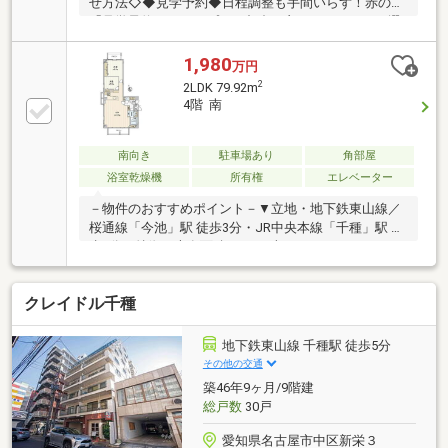
せ方法◇◆見学予約◆日程調整も手間いらず！赤の
「見学予約」をタップ！ご都合の良いお日にちをお選
びください◆直接お電話 ◆電話番号：052-433-2088青
の「電話マーク」をタップ！◆資料請求 ◆オレンジの
1,980
万円
「資料請求」をタップ！担当：鈴木
2
2LDK 79.92m
◇◇◇◇◇◇◇◇◇◇◇お客様にぴったりの物件
4階 南
を エイブル 大須店◇◇◇◇◇◇◇◇◇◇◇
南向き
駐車場あり
角部屋
浴室乾燥機
所有権
エレベーター
－物件のおすすめポイント－▼立地・地下鉄東山線／
桜通線「今池」駅 徒歩3分・JR中央本線「千種」駅 徒
歩7分▼特徴・専有面積79.92平米の2LDK・コミュニケ
ーションを育むリビングスルー設計・作業動線が短い
L字型の対面式キッチンを採用・主寝室は約8.5帖の広
クレイドル千種
さ・全居室に収納スペース有、洋室約5.5帖にWICを設
置・玄関まわりがすっきり片付くSIC有▼設備・雨の
日のお洗濯に重宝する浴室乾燥機▼周辺環境・セブン
地下鉄東山線 千種駅 徒歩5分
イレブン今池西店 徒歩1分(約80m)■ ご希望の住まい探
その他の交通
しをお手伝いします ━━━━━・・・物件の詳細・ご
築46年9ヶ月/9階建
相談はお気軽にお問い合わせください。
総戸数
30戸
愛知県名古屋市中区新栄３