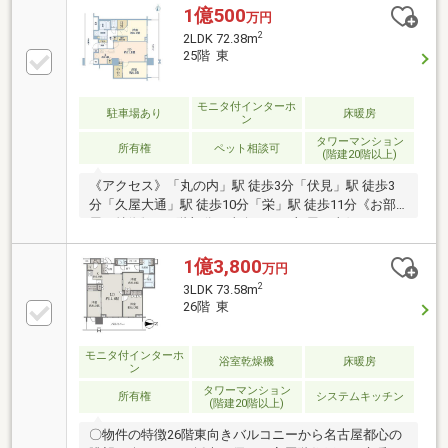
「タチヤ」惣菜「デリカキッチン」「V・drug」がす
1億500
万円
べて徒歩1分。雨でも傘要らず手ぶらで夕食が揃いま
2
2LDK 72.38m
す。多忙な共働き世帯に、毎日効く立地です。◆2026
25階 東
年6月「HAERA」開業。徒歩10分圏に大型商業施設が
誕生し、利便性は更に向上。◆11階・東向き。朝日の
入る明るいLDK。西日を受けず夏も快適。栄の眺望を
モニタ付インターホ
駐車場あり
床暖房
ン
望みます。野村不動産「プラウドタワー」4駅4路線利
タワーマンション
用可。
所有権
ペット相談可
(階建20階以上)
《アクセス》「丸の内」駅 徒歩3分「伏見」駅 徒歩3
分「久屋大通」駅 徒歩10分「栄」駅 徒歩11分《お部
屋の特徴》■25階部分 東向きのお部屋・東側には
「ザ・ランドマーク名古屋栄」・「中部電力MIRAI
TOWER」などが望めます・25階部分につき、通風・
1億3,800
万円
採光・眺望 良好◎■2LDK＋Sの72.38㎡・専有面積
2
3LDK 73.58m
72.38㎡・洋室2つの双方に、ウォークインクローゼッ
26階 東
トがついており、収納力が高いです。・LDK部分15帖
と広々としております。※専有面積：72.38㎡(トランク
モニタ付インターホ
ルーム面積：0.62㎡含む/無償)
浴室乾燥機
床暖房
ン
タワーマンション
所有権
システムキッチン
(階建20階以上)
〇物件の特徴26階東向きバルコニーから名古屋都心の