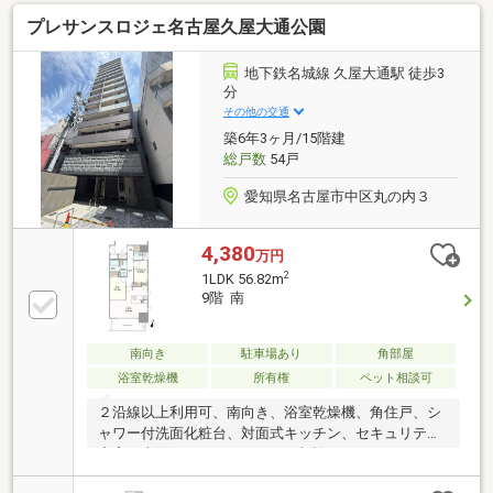
プレサンスロジェ名古屋久屋大通公園
地下鉄名城線 久屋大通駅 徒歩3
分
その他の交通
築6年3ヶ月/15階建
総戸数
54戸
愛知県名古屋市中区丸の内３
4,380
万円
2
1LDK 56.82m
9階 南
南向き
駐車場あり
角部屋
浴室乾燥機
所有権
ペット相談可
２沿線以上利用可、南向き、浴室乾燥機、角住戸、シ
ャワー付洗面化粧台、対面式キッチン、セキュリティ
充実、南面バルコニー、ペット相談、エレベーター、
宅配ボックス、駐輪場、バイク置場