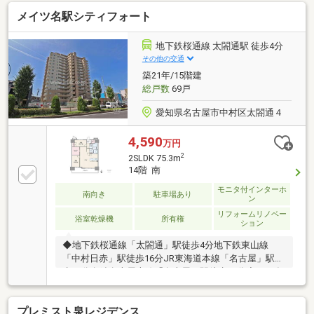
す！◆LDKは約15帖とゆとりの空間がございます！◆
メイツ名駅シティフォート
リビングと洋室は続き間ですので、空間の広がりを感
じられます！◆キッチンは、お料理中も家族を身近に
感じられる対面式です！◆食洗機完備で、食事のあと
地下鉄桜通線 太閤通駅 徒歩4分
も家族団らんの時間を過ごせますね◆各居室に収納が
その他の交通
設けられており、お部屋のスペースを有効的に使えま
築21年/15階建
す◆2部屋に面したバルコニーは開放感がございま
総戸数
69戸
す！
愛知県名古屋市中村区太閤通４
4,590
万円
2
2SLDK 75.3m
14階 南
モニタ付インターホ
南向き
駐車場あり
ン
リフォームリノベー
浴室乾燥機
所有権
ション
◆地下鉄桜通線「太閤通」駅徒歩4分地下鉄東山線
「中村日赤」駅徒歩16分JR東海道本線「名古屋」駅徒
歩17分名鉄名古屋本線「名古屋」駅徒歩19分◆2024年
3月全面リノベーション済み！黒を基調としたシック
でかっこいいこだわりのリノベです。◆14階住戸の為
プレミスト泉レジデンス
眺望良好！ワイドバルコニーで日当たり・採光・通風