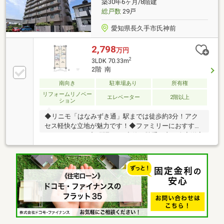
築30年6ヶ月/8階建
暮らせるペット飼育可の住まい(細則有)◆不在時にも
総戸数
29戸
荷物の受取が可能な宅配ボックス完備
愛知県長久手市氏神前
2,798
万円
2
3LDK 70.33m
2階 南
南向き
駐車場あり
所有権
リフォームリノベー
エレベーター
2階以上
ション
◆リニモ「はなみずき通」駅までは徒歩約3分！アク
セス軽快な立地が魅力です！◆ファミリーにおすす
め！3LDKタイプの間取り！◆使い勝手の良い全室洋室
のレイアウトとなっています！◆嬉しい全居室収納付
きの間取りで、すっきりとしたお住まいを実現！◆お
料理中もご家族やご友人との会話が弾む、対面式キッ
チン採用です！◆お手入れがしやすくお掃除もらくら
く、フローリング仕様！◆2026年2月内装リフォーム
実施で、気持ち良く新生活を始められます！◆防犯性
を高めるオートロック導入、セキュリティに配慮され
ています！◆「アピタ 長久手店」までも徒歩約6分
と、日々のお買い物に便利な立地！