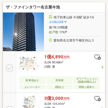
ザ・ファインタワー名古屋今池
地下鉄東山線 今池駅 徒歩1分
その他の交通
築1年/29階建
総戸数
179戸
愛知県名古屋市千種区内山３
1億4,890
万円
2
3LDK 85.68m
25階 東
タワーマンション
駐車場あり
所有権
(階建20階以上)
エレベーター
2階以上
間取り図有り
3億3,000
万円
2
3LDK 135.41m