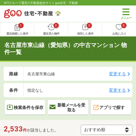
NTTグループ運営の不動産総合サイト goo住宅・不動産
1
0
0
0
最近検索した条件
最近見た物件
保存した条件
お気に入り
名古屋市東山線（愛知県）の中古マンション 物
件一覧
路線
変更する
名古屋市東山線
条件
変更する
指定なし
新着メールを受
検索条件を保存
アプリで探す
取る
2,533
件
が該当しました。