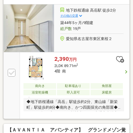
２．６ｍ◆ペット飼育可（※但し、管理規約等による
制限あり）〈近隣施設〉・セブンイレブン名古屋錦通
地下鉄桜通線 高岳駅 徒歩2分
今池北店まで徒歩約２分・ドン・キホーテ名古屋今池
その他の交通
店ま徒歩約３分・Ｖ・ｄｒｕｇ内山店まで徒歩約３
築44年5ヶ月/9階建
分・デリスクエア今池店まで徒歩約５分・千種郵便局
総戸数
19戸
まで徒歩約２分※司法書士は売主指定
愛知県名古屋市東区東桜２
2,390
万円
2
2LDK 89.71m
4階 南
南向き
駐車場あり
角部屋
浴室乾燥機
即入居可
床暖房
◆地下鉄桜通線「高岳」駅徒歩約2分、東山線「新栄
町」駅徒歩約8分◆南向き、かつ四面採光の角部屋◆1
フロア2邸のプライバシー設計◆ＬＤに床暖房◆浴室
換気乾燥暖房機◆2025年7月 リフォーム完了◎シス
テムキッチン交換 ◎ガス給湯器交換 ◎全室クロス
【ＡＶＡＮＴＩＡ アバンティア】 グランドメゾン覚
張替え ◎建具交換◎玄関収納交換 ◎全室照明器具