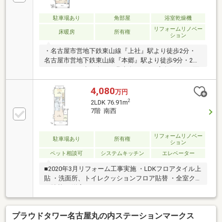
駐車場あり
角部屋
浴室乾燥機
リフォームリノベー
床暖房
所有権
ション
・名古屋市営地下鉄東山線『上社』駅より徒歩2分・
名古屋市営地下鉄東山線『本郷』駅より徒歩9分・2面
バルコニー（南西向き、北東向き）・3方角住戸・2面
採光のLD（約12.3畳）
4,080
万円
2
2LDK 76.91m
7階 南西
リフォームリノベー
駐車場あり
所有権
ション
ペット相談可
システムキッチン
エレベーター
■2020年3月リフォーム工事実施 ・LDKフロアタイル上
貼 ・洗面所、トイレクッションフロア貼替 ・全室クロ
ス貼替 ・洋室カーペット⇒フローリング ・エコカラッ
ト施工 ・キッチン交換 ・ユニットバス交換■キッチン
スタジオあり（有償）名東区の中でも特に人気の高い
プラウドタワー名古屋丸の内ステーションマークス
「上社」エリアに位置する《上社シティハウスフレッ