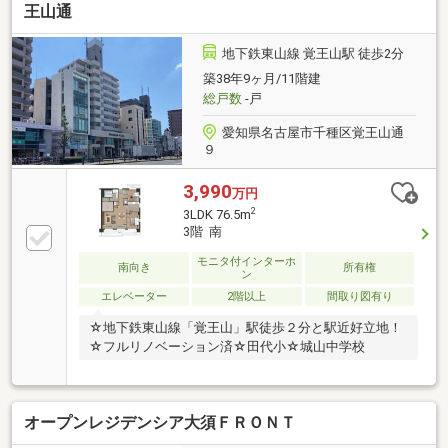
設置 ◎フローリング洗浄・ワックス仕上げ◎フロア
王山通
タイル上張り（キッチン） ◎クッションフロア張替
え（洗面所、トイレ）◎網戸張替え ◎木部塗装 ◎
地下鉄東山線 覚王山駅 徒歩2分
玄関錠交換（引渡時） ◎ハウスクリーニング等一般
築38年9ヶ月/11階建
社団法人リノベーション協議会が定める適合リノベー
総戸数
-戸
ション住宅「R1住宅」適合
愛知県名古屋市千種区覚王山通
９
3,990
万円
2
3LDK 76.5m
3階 南
モニタ付インターホ
南向き
所有権
ン
エレベーター
2階以上
間取り図有り
☆地下鉄東山線「覚王山」駅徒歩２分と駅近好立地！
☆フルリノベーション済☆田代小☆城山中学校
オープンレジデンシア大須ＦＲＯＮＴ