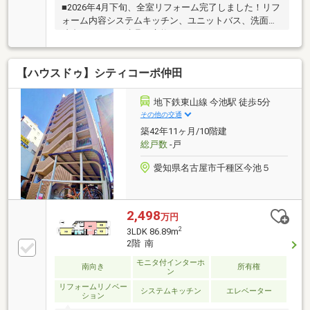
■2026年4月下旬、全室リフォーム完了しました！リフ
ォーム内容システムキッチン、ユニットバス、洗面化
粧台、トイレ、建具、交換しました！フローリング、
クロス、張替しました！■2住戸専用のエレベーター仕
様です■免震構造のマンションです■リングシャッター
【ハウスドゥ】シティコーポ仲田
付地下駐車場(35台空き有り2026年8月1日現在)■ディ
スポーザー機能あります■床暖房あります■複層ガラス
■ペット飼育可(規約有)■高見小学校まで徒歩約7分(約
地下鉄東山線 今池駅 徒歩5分
560m)■若水中学校まで徒歩約8分(約640m)■成城石井
その他の交通
名古屋セントラルガーデン店まで徒歩約2分(約160m)
築42年11ヶ月/10階建
総戸数
-戸
愛知県名古屋市千種区今池５
2,498
万円
2
3LDK 86.89m
2階 南
モニタ付インターホ
南向き
所有権
ン
リフォームリノベー
システムキッチン
エレベーター
ション