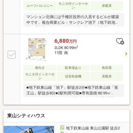
モニタ付インターホ
ルーフバルコニー
床暖房
ン
マンション北側には千種区役所の入居するビルが建築
中です。複合商業ビル：サンクレア池下（地下鉄池下
駅２番出入口、パレマルシェ池下店、スギ薬局パレマ
ルシェ池下店、ダイソーパレマルシェ池下店等）約１
６０ｍ、セブンイレブン名古屋春岡１丁目店約１４０
6,880
万円
ｍ。
2
2LDK 80.99m
11階 南
南向き
駐車場あり
角部屋
モニタ付インターホ
浴室乾燥機
床暖房
ン
■地下鉄東山線「池下」駅徒歩2分■地下鉄東山線「覚
王山」駅徒歩8分■2駅利用可能■専有面積:80.99㎡
■2011年11月築■14階建11階部分■南西角部屋■間取
り:2LDK■LDK約19.9帖■納戸有り■全居室収納有り■LD
部分に床暖房有り■キッチンにディスポーザー・食器
東山シティハウス
洗浄乾燥機付き
地下鉄東山線 東山公園駅 徒歩2