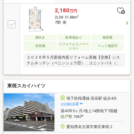
2,180
万円
2
2LDK 51.88m
7階 南
南向き
駐車場あり
角部屋
リフォームリノベー
所有権
ペット相談可
ション
２０２６年５月新規内装リフォーム実施【交換】シス
テムキッチン（ペニンシュラ型）、ユニットバス（追
焚機能・浴室乾燥暖房機付）、洗面化粧台、防水パ
ン、温水洗浄便座付トイレ、Ｌｏｗ－Ｅ複層窓ガラス
（トイレを除く５箇所）【張替】壁クロス（全室）、
東桜スカイハイツ
フロアタイル（全室）【その他】ＷＩＣ・ＳＩＣ新
設、レンジフード新設、照明新設、建具新設、給水
管・給湯管・排水管（一部）新設、ガス管増設、電気
地下鉄桜通線 高岳駅 徒歩4分
設備・配線工事
その他の交通
築43年5ヶ月/地上14階地下1階建
総戸数
106戸
愛知県名古屋市東区東桜２