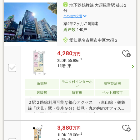
地下鉄鶴舞線 大須観音駅 徒歩2
分
その他の交通
築2年2ヶ月/15階建
総戸数
140戸
愛知県名古屋市中区大須２
4,280
万円
2
2LDK 55.88m
11階 東
モニタ付インターホ
角部屋
浴室乾燥機
ン
床暖房
所有権
ペット相談可
２駅２路線利用可能な都心アクセス （東山線・鶴舞
線「伏見」駅・徒歩９分）伏見・丸の内のオフィス街
も徒歩圏新築時の間取変更で、各洋室のクローゼット
を大きくし壁一面の収納へシューズインクローク、廊
下物入、キッチンカウンター下部収納、リネン庫等収
3,880
万円
納豊富～快適な都心ライフを支えるライフサポート
2
1LDK 38.08m
～・玄関前ゴミ回収サービス（可燃ごみのみ）・ペッ