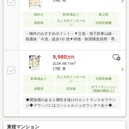
29階 南
南向き
駐車場あり
最上階
モニタ付インターホ
角部屋
浴室乾燥機
ン
－物件のおすすめポイント－▼立地・地下鉄東山線・
桜通線「今池」徒歩1分 他▼特徴・制震構造採用・専
有面積135.41平米、開放感のある住まい・各居室の窓
に高さ約2.0mのハイサッシ採用・LDKの天井高は約
2.8m、食洗機搭載のアイランドキッチン・キッチン横
9,980
万円
にSICと繋がる収納スペース有・各洋室のWICなど収納
2
2LDK 68.11m
豊富・洗面台は2ボウルタイプ、トイレは2か所・ペッ
27階 東
ト飼育可能(規約有)▼設備・床暖房(LD)・1822サイズ
モニタ付インターホ
UB・浴室乾燥機・ハンズフリーキー■ ご希望の住まい
駐車場あり
浴室乾燥機
ン
探しをお手伝いします ━━━━━・・・物件の詳細・
タワーマンション
ご相談はお気軽にお問い合わせください。
床暖房
所有権
(階建20階以上)
◆開放感のある２層吹き抜けのエントランス＆ラウン
ジ◆ラウンジにはコンシェルジュカウンターあり◆２
０階にはワーキングラウンジ、１０階にはゲストルー
ムあり◆共用廊下はホテルライクな内廊下設計◆各階
に２４時間・３６５日ゴミ出し可能なダストポートあ
東桜マンション
り◆リビング・ダイニングに床暖房あり、天井高は約