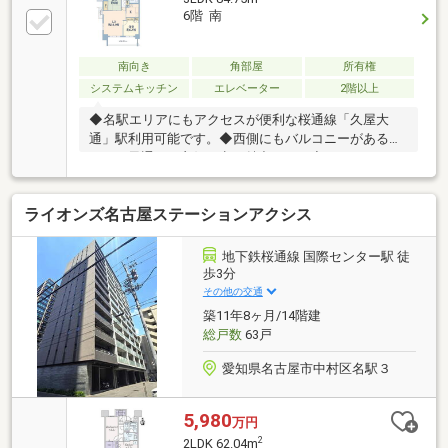
6階 南
南向き
角部屋
所有権
システムキッチン
エレベーター
2階以上
◆名駅エリアにもアクセスが便利な桜通線「久屋大
通」駅利用可能です。◆西側にもバルコニーがあるこ
とで、風通しが良好な点が魅力です。◆マンションの
共用部には、コンシェルジュサービス有り（月曜～日
曜 １０時から１６時）◆エレベーターが２基設置さ
ライオンズ名古屋ステーションアクシス
れ、混雑を軽減します。◆エントランス部分には、宅
配ボックスが設置されています。～ライフインフォメ
ーション～・セブン-イレブン 名古屋桜通泉１丁目
地下鉄桜通線 国際センター駅 徒
店・・徒歩2分（100m）・東桜小学校・・・・徒歩5
歩3分
分（390m）・冨士中学校・・・・・・徒歩4分
その他の交通
（260m）・泉富士塚公
築11年8ヶ月/14階建
園・・・・・・・・・・・・・・徒歩5分（340m）
総戸数
63戸
愛知県名古屋市中村区名駅３
5,980
万円
2
2LDK 62.04m