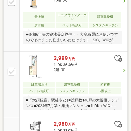
15階 東
ト飼育可（管理規約による制限あり）・ハンズフリー
電子錠・宅配ボックス～設備・仕様～・ビルトイン食
器洗い乾燥機・３口ガラストップガスコンロ・ガス温
モニタ付インターホ
最上階
浴室乾燥機
ン
水式床暖房・複層ガラス・省エネ型給湯器・浴室暖房
所有権
ペット相談可
システムキッチン
乾燥機 等
■令和6年築の築浅美邸物件！・大変綺麗にお使いです
のでそのままお住まいいただけます♪・SIC、WICがあ
るのでお履き物やお荷物もすっきり収納できます◎・
ペット飼育可能（別途飼育細則有）！大切なご家族と
お過ごしいただけます♪■最上階の15階に位置しており
2,999
万円
眺望、通風、日当たり良好！・遮るものがないのでお
2
1LDK 36.46m
洗濯物もよく乾きそうですね♪・LDKと洋室には窓があ
2階 東
り室内換気◎■周辺環境・大須小学校 徒歩約2分・前
津中学校 徒歩約15分・名古屋市交通局「名古屋市交
通局」停 徒歩約2分住宅ローンのご相談や、現地内
駐車場あり
浴室乾燥機
所有権
覧のご予約等いつでも承っております！お気軽にお問
ペット相談可
システムキッチン
2階以上
い合わせくださいませ♪
■「大須観音」駅徒歩2分■総戸数140戸の大規模レジデ
ンス■2024年7月築・築浅マンション■1LDK＋WIC＋
SICで収納充実■オートロック・宅配ボックスあり■商
業施設・飲食店が揃う大須エリア中心
2,980
万円
2
1LDK 32.03m