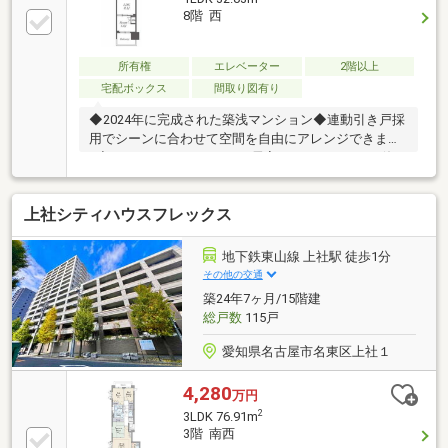
8階 西
所有権
エレベーター
2階以上
宅配ボックス
間取り図有り
◆2024年に完成された築浅マンション◆連動引き戸採
用でシーンに合わせて空間を自由にアレンジできます
♪◆コンパクトながらLDKと居室をしっかりわけた使い
勝手のいい1LDK【アクセス】地下鉄東山線『伏見』
徒歩約12分地下鉄名城線『上前津』徒歩約15分
上社シティハウスフレックス
地下鉄東山線 上社駅 徒歩1分
その他の交通
築24年7ヶ月/15階建
総戸数
115戸
愛知県名古屋市名東区上社１
4,280
万円
2
3LDK 76.91m
3階 南西