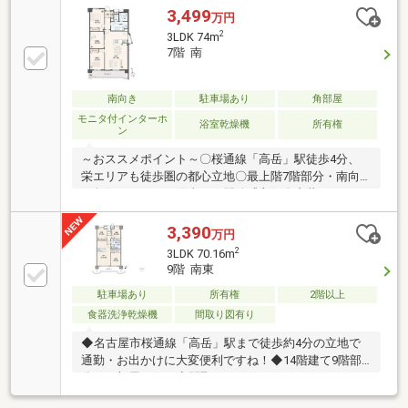
3,499
万円
2
3LDK 74m
7階 南
南向き
駐車場あり
角部屋
モニタ付インターホ
浴室乾燥機
所有権
ン
～おススメポイント～〇桜通線「高岳」駅徒歩4分、
栄エリアも徒歩圏の都心立地〇最上階7階部分・南向
き角住戸につき、陽当り・開放感良好〇内装リフォー
ム完工予定につき、綺麗なお部屋で新生活をスタート
〇専有面積74.00㎡の3LDK。ご家族でもゆとりある間
3,390
万円
取り〇アフターサービス保証付きで、購入後も安心で
2
3LDK 70.16m
す～利便性高い周辺環境～〇テレピアまで徒歩5分、
9階 南東
都心での買物やお出かけにも便利〇セブンイレブン名
駐車場あり
所有権
2階以上
古屋東桜1丁目店まで徒歩3分〇東桜小学校徒歩6分、
冨士中学校徒歩6分で通学も安心〇東桜幼稚園徒歩2
食器洗浄乾燥機
間取り図有り
分、子育て世帯にも嬉しい住環境〇病院・郵便局・ド
◆名古屋市桜通線「高岳」駅まで徒歩約4分の立地で
ラッグストアも徒歩圏に揃う便利な立地
通勤・お出かけに大変便利ですね！◆14階建て9階部
分のお部屋です！◆間取りはファミリーにもおすすめ
の3LDK！◆全居室5帖以上のゆとりの間取り設計で