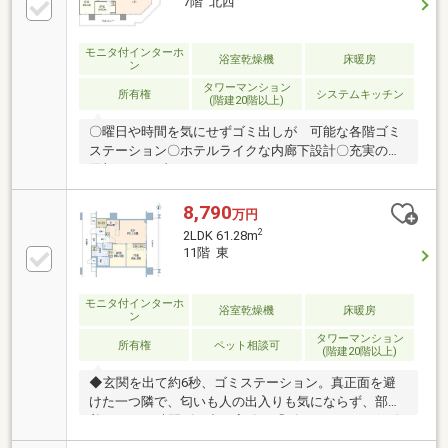
7階 北西
モニタ付インターホ
浴室乾燥機
床暖房
ン
タワーマンション
所有権
システムキッチン
(階建20階以上)
〇曜日や時間を気にせずゴミ出しが 可能な各階ゴミ
ステーション〇ホテルライクな内廊下設計〇充実の共
用部 ライブラリーラウンジ、ゲストルーム、スカイ
ラウンジ、屋上テラス〇日々の暮らしを細やかに サ
ポートするコンシェルジュサービス〇地震も安心の制
8,790
万円
震構造〇居室内は最大約2.6mの 天井高を確保〇玄関
2
2LDK 61.28m
外には専用のトランクルーム付き〇約8.6mのワイドバ
11階 東
ルコニー〇床暖房・ディスポーザー・ 浴室乾燥機等
の設備充実
モニタ付インターホ
浴室乾燥機
床暖房
ン
タワーマンション
所有権
ペット相談可
(階建20階以上)
◆玄関を出て約6秒、ゴミステーション。真正面を避
けた一つ隣で、匂いも人の出入りも気にならず、部屋
着のまま24時間ゴミ出し完結。「ゴミの日」から解放
される暮らしです。◆買い物は敷地内で完結。生鮮