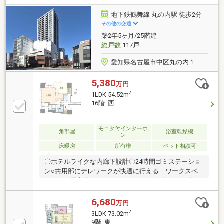
クス》。地下鉄東山線「上社」駅まで徒歩1分という
利便性が魅力で、雨の日の駅へアクセスも安心です。
地下鉄鶴舞線 丸の内駅 徒歩2分
その他の交通
築2年5ヶ月/25階建
総戸数
117戸
愛知県名古屋市中区丸の内１
5,380
万円
2
1LDK 54.52m
16階 西
モニタ付インターホ
角部屋
浴室乾燥機
ン
床暖房
所有権
ペット相談可
〇ホテルライクな内廊下設計〇24時間ゴミステーショ
ン○共用部にテレワークが快適に行える ワークスペ
ースをご用意〇コンシェルジュサービス有り○リビン
グ・ダイニングと洋室の 天井高は約2，600mmを確
保○LDK部分には冬にも安心の床暖房付き○浴室には窓
6,680
万円
が付いており、 換気がしやすい構造です。○キッチ
2
3LDK 73.02m
ンにはディスポーザ付き〇お料理後に便利な食洗機付
9階 東