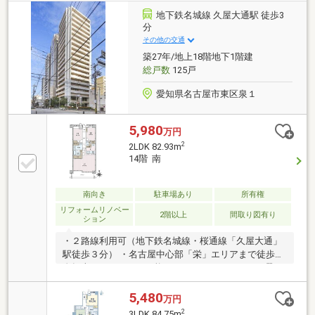
テム導入・スロップシンク付バルコニー▼設備・床暖
地下鉄名城線 久屋大通駅 徒歩3
房(LDK)・ミストサウナ／浴室暖房乾燥機■ ご希望の住
分
まい探しをお手伝いします ━━━━━・・・物件の詳
その他の交通
細・ご相談はお気軽にお問い合わせください。
築27年/地上18階地下1階建
総戸数
125戸
愛知県名古屋市東区泉１
5,980
万円
2
2LDK 82.93m
14階 南
南向き
駐車場あり
所有権
リフォームリノベー
2階以上
間取り図有り
ション
・２路線利用可（地下鉄名城線・桜通線「久屋大通」
駅徒歩３分） ・名古屋中心部「栄」エリアまで徒歩、
自転車でアクセスが可能・フロントスタッフが月曜～
日曜日１０時半～１６時まで毎日常駐 ・南向き１４階
部分で眺望が良く２ＬＤＫの広々とした間取り
5,480
万円
2
3LDK 84.75m