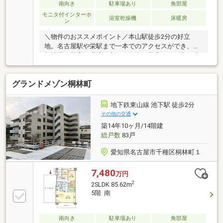
南向き
駐車場あり
角部屋
モニタ付インターホ
浴室乾燥機
床暖房
ン
＼物件のおススメポイント／本山駅徒歩2分の好立
地。名古屋駅や栄駅まで一本でのアクセスができ、文
教地区で子育て環境も良好。仕事と子育ての両立が叶
う住み心地の良い暮らし。週2日、可燃ごみを玄関前
に出しておけば管理員が回収してくれるダストシュー
グランドメゾン桐林町
ターサービス付き。新築時にオプションでIHキッチン
やカップボードを設置したこだわりのお住まいです。
10階部分からは丘陵地が一望でき眺望良好。＼周辺施
地下鉄東山線 池下駅 徒歩2分
設／「マックスバリュ本山店」徒歩4分「コープあい
その他の交通
ちコープ本山」徒歩5分「東山公園」徒歩13分「東山
築14年10ヶ月/14階建
小学校」徒歩5分＼定休日無し、ご見学されたいお日
総戸数
83戸
にちをお気軽にお問い合わせください！／
愛知県名古屋市千種区桐林町１
7,480
万円
2
2SLDK 85.62m
5階 南
南向き
駐車場あり
角部屋