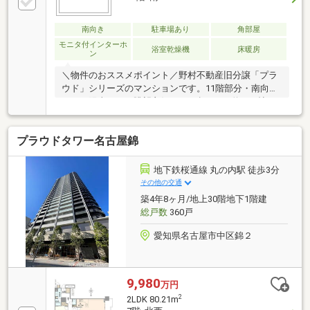
南向き
駐車場あり
角部屋
モニタ付インターホ
浴室乾燥機
床暖房
ン
＼物件のおススメポイント／野村不動産旧分譲「プラ
ウド」シリーズのマンションです。11階部分・南向き
につき陽当たり・眺望良好。84㎡超、LDK約19.8帖の
ゆとりある3LDKで、ご家族でゆったりとお過ごしいた
だけます。駅前の利便性を享受しながら、目の前には
プラウドタワー名古屋錦
緑豊かな明が丘公園が広がる住環境。商業施設・交通
利便・自然環境が揃った、藤が丘エリアでも珍しい立
地。ぜひ現地で開放感と住み心地をご体感ください。
地下鉄桜通線 丸の内駅 徒歩3分
＼周辺施設／藤が丘小学校 徒歩3分藤森中学校 徒
その他の交通
歩4分藤が丘エフ店 徒歩4分明が丘公園 徒歩3分＼
築4年8ヶ月/地上30階地下1階建
定休日無し、ご見学されたいお日にちをお気軽にお問
総戸数
360戸
い合わせください！／
愛知県名古屋市中区錦２
9,980
万円
2
2LDK 80.21m