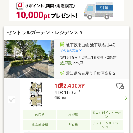
幅W1000）し、ゆとりあるアプローチを実現。 ◇下
足入れのサイズ変更や人感センサー付き照明も配置さ
れています。
セントラルガーデン・レジデンスＡ
地下鉄東山線 池下駅 徒歩4分
その他の交通
築19年8ヶ月/地上13階地下2階建
総戸数
226戸
愛知県名古屋市千種区高見２
1億2,400
万円
2
4LDK 115.37m
6階 南
モニタ付インターホ
南向き
角部屋
ン
リフォームリノベー
浴室乾燥機
所有権
ション