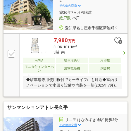
分
その他の交通
築26年7ヶ月/9階建
総戸数
76戸
愛知県名古屋市千種区新池町２
7,980
万円
2
3LDK 101.1m
3階 南
南向き
駐車場あり
角部屋
モニタ付インターホ
浴室乾燥機
床暖房
ン
◆駐車場専用使用権付でカーライフにも対応◆室内リ
ノベーションで水回り設備や内装を一新(2026年7月)◆
南×西の角部屋につき明るい光が差し込む開放的な住
空間◆寒い冬も快適な床暖房が備わった約24帖の広々
としたLDK◆全居室5帖以上の広さでプライベート空間
サンマンションアトレ長久手
も充実◆対面式キッチンで会話を楽しみながらお料理
が可能◆食洗器・浴室乾燥機等、室内設備も充実◆全
居室に収納が備わり、お洋服等もスッキリ◆日用品等
リニモ はなみずき通駅 徒歩3分
の収納にも便利ななリビング・廊下収納有り◆心地よ
その他の交通
い風が通り抜ける3面バルコニー仕様◆大切な家族と