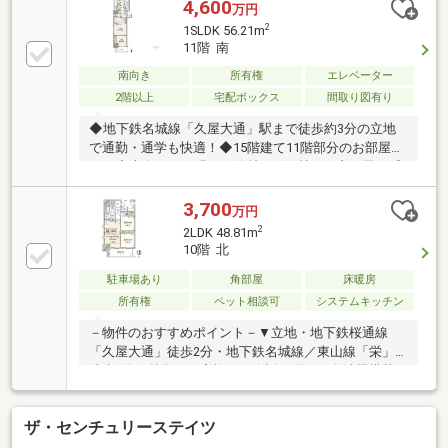
4,600
万円
2
1SLDK 56.21m
11階 南
南向き
所有権
エレベーター
2階以上
宅配ボックス
間取り図有り
◆地下鉄名城線「久屋大通」駅まで徒歩約3分の立地
で通勤・通学も快適！◆15階建て11階部分のお部屋で
す！◆南向きで、明るい陽射しと気持ちの良い風を感
じられるお住まいです！◆お友達と会話しながらお料
理ができる対面キッチン◆サービスルーム付きで収納
3,700
万円
や書斎など、多目的に活用できる便利な住まいです！
2
2LDK 48.81m
◆断熱性に優れたペアガラスを採用し、一年を通して
10階 北
快適な室内環境を保ちます！◆不在時でも荷物の受け
取りに便利な宅配ボックス完備しております◆オート
駐車場あり
角部屋
床暖房
ロック付きでセキュリティ面も配慮されています
所有権
ペット相談可
システムキッチン
◆「名古屋三越(名古屋栄三越)」まで徒歩約7分の便利
－物件のおすすめポイント－▼立地・地下鉄桜通線
な環境
「久屋大通」徒歩2分・地下鉄名城線／東山線「栄」
徒歩7分▼特徴・ご家族との会話が弾む、食洗機搭載
の対面式キッチン・全居室に収納有・玄関がすっきり
片付くSIC・LDに隣接する洋室は一体利用も可能・非
ザ・センチュリーステイツ
接触キー採用のエントランス・不在時も荷物を受け取
れる宅配ボックス・ALSOKの24時間セキュリティシス