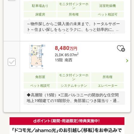
校 徒歩7分・マックスバリュ代官店 っと穂10分・
モニタ付インターホ
駐車場あり
浴室乾燥機
ン
ヤマナカ白壁フランテ 徒歩15分・オアシス21 徒歩
床暖房
所有権
ペット相談可
12分まずはお電話・メールにてお気軽にお問合せ下さ
い！
～物件探しからご購入後の未来まで、トータルサポー
ト～住まい探しをもっとラクに、もっと効率的に。弊
社発行のお客様専用「マイページ」なら、物件比較や
内見予約、周辺環境のチェックまでスマホで完結。よ
く行く場所へのルートや所要時間がわかる「Door to
8,480
万円
Door機能」で、通勤・通学時間もスムーズに検索でき
2
2LDK 85.07m
ます。東宝ハウス名古屋中央では、物件のご紹介にと
15階 南西
どまらず、独自の会員サービス「TOHO HOUSE
CLUB」や「未来カレンダー」を活用したライフプラン
ニングを通じて、ご入居後もお客様の安心と豊かな暮
モニタ付インターホ
角部屋
所有権
ン
らしに寄り添い続けます。
ペット相談可
システムキッチン
エレベーター
◆高層階（15階）×三面バルコニーの開放的な住空間
地上19階建ての15階部分、角部屋につき陽当り・通
風・眺望良好です。 ◇約20.1帖の広々としたリビン
グ・ダイニングに加え、リビング側・洋室側・サービ
スバルコニーと、配慮の行き届いた設計となっていま
す。 ◆. 快適性と意匠性を高めた間取り変更（MENU
PLAN-1）広々とした玄関・廊下：廊下幅を拡張（有効