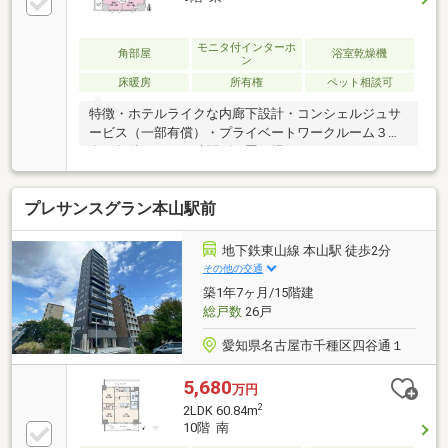
き〇ペット飼育可能(細則あり)
モニタ付インターホ
角部屋
浴室乾燥機
ン
床暖房
所有権
ペット相談可
特徴・ホテルライクな内廊下設計・コンシェルジュサ
ービス（一部有償）・プライベートワークルーム３室
有（無償）・２４時間ゴミ置き場・シェアサイクル
（有償）・二重床、二重天井構造・ロータリー式の車
寄せ・ハンズフリーキーシステム採用・ペット飼育可
プレサンスグラン本山駅前
能（飼育細則有）・地震の揺れを抑える制振構造設備
キッチン：天然御影石カウンタートップ天板、ディス
ポーザー、食器洗い乾燥機、浄水器付きシャワー水栓
地下鉄東山線 本山駅 徒歩2分
浴室：ハイクオリティパネル、クレイドル浴槽、ダウ
その他の交通
ンライト、手すり兼スライドバー洗面所：三面鏡収
築1年7ヶ月/15階建
納、カウンタートップ天板（人造大理石）、浴室換気
総戸数
26戸
乾燥機
愛知県名古屋市千種区四谷通１
5,680
万円
2
2LDK 60.84m
10階 南