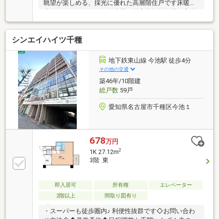
眺望が楽しめる、採光に優れた高層階住戸です床暖
房・ディスポーザー・食洗機・浴室換気乾燥機を完備
し、日々の暮らしの質を高める設備が揃っています共
用部にはラウンジ・高級感あるエントランスを完備
シンエイハイツ千種
し、野村不動産プラウドブランドの品質が随所に感じ
られます〇生活利便性鮮魚・青果専門スーパー「タチ
ヤ」が近隣にあり、都心でも質の高い食材が揃います
地下鉄東山線 今池駅 徒歩4分
セブンイレブン（24時間営業）が徒歩圏内にあり、日
その他の交通
常の買い物も便利です栄エリアの大型商業施設（松坂
築46年/10階建
屋・ラシック・パルコ）も徒歩圏内で、ショッピング
総戸数
59戸
にも困りません
愛知県名古屋市千種区今池１
678
万円
2
1K 27.12m
3階 東
即入居可
所有権
エレベーター
2階以上
間取り図有り
・スーパーも徒歩圏内♪ 利便性抜群です◇お問い合わ