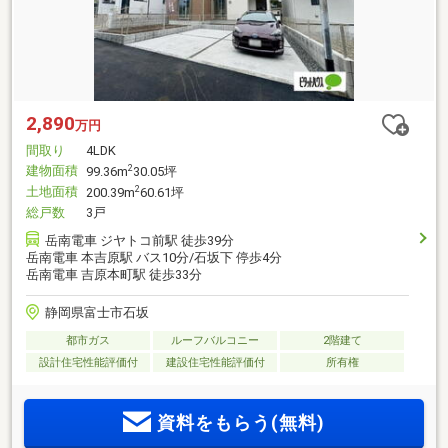
2,890
万円
間取り
4LDK
建物面積
2
99.36m
30.05坪
土地面積
2
200.39m
60.61坪
総戸数
3戸
岳南電車 ジヤトコ前駅 徒歩39分
岳南電車 本吉原駅 バス10分/石坂下 停歩4分
岳南電車 吉原本町駅 徒歩33分
静岡県富士市石坂
都市ガス
ルーフバルコニー
2階建て
設計住宅性能評価付
建設住宅性能評価付
所有権
資料をもらう(無料)