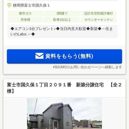
静岡県富士市国久保１
都市ガス
2階建て
設計住宅性能評価付
所有権
駐車2台以上
カウンターキッチン
◆エアコン3台プレゼント♪◆当日内見大歓迎◆新築◆～住ま
いのLabo.～◆
資料をもらう(無料)
※SUUMOのお問い合わせページへ移動します
富士市国久保１丁目２０９１番 新築分譲住宅 【全２
棟】