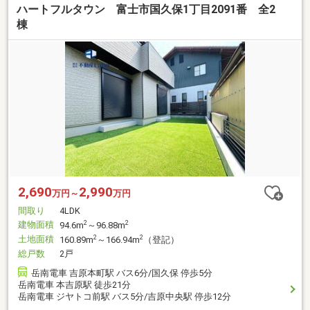
ハートフルタウン 富士市国久保1丁目2091番 全2
棟
2,690
2,990
万円～
万円
間取り
4LDK
建物面積
2
2
94.6m
～96.88m
土地面積
2
2
160.89m
～166.94m
（登記）
総戸数
2戸
岳南電車 吉原本町駅 バス6分/国久保 停歩5分
岳南電車 本吉原駅 徒歩21分
岳南電車 ジヤトコ前駅 バス5分/吉原中央駅 停歩12分