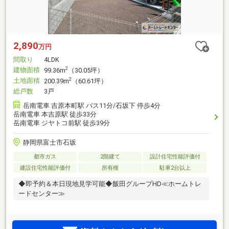
2,890
万円
間取り
4LDK
建物面積
2
99.36m
（30.05坪）
土地面積
2
200.39m
（60.61坪）
総戸数
3戸
岳南電車 吉原本町駅 バス11分/石坂下 停歩4分
岳南電車 本吉原駅 徒歩33分
岳南電車 ジヤトコ前駅 徒歩39分
静岡県富士市石坂
都市ガス
2階建て
設計住宅性能評価付
建設住宅性能評価付
所有権
駐車2台以上
◆即予約＆本日現地見学可能◆飯田グループHD≪ホームトレ
ードセンター≫