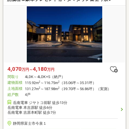
4,070
4,180
万円～
万円
間取り
4LDK～4LDK+S（納戸）
建物面積
2
2
115.92m
～116.75m
（35.06坪～35.31坪）
土地面積
2
2
131.27m
～187.98m
（39.70坪～56.86坪）（実測）
総戸数
4戸
岳南電車 ジヤトコ前駅 徒歩13分
岳南電車 本吉原駅 徒歩6分
岳南電車 吉原本町駅 徒歩7分
静岡県富士市今泉１