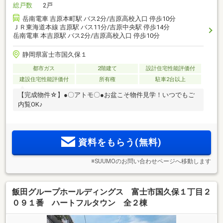
総戸数
2戸
岳南電車 吉原本町駅 バス2分/吉原高校入口 停歩10分
ＪＲ東海道本線 吉原駅 バス11分/吉原中央駅 停歩14分
岳南電車 本吉原駅 バス2分/吉原高校入口 停歩10分
静岡県富士市国久保１
都市ガス
2階建て
設計住宅性能評価付
建設住宅性能評価付
所有権
駐車2台以上
【完成物件☆】●〇アトモ〇●お盆こそ物件見学！いつでもご
内覧OK♪
資料をもらう(無料)
※SUUMOのお問い合わせページへ移動します
飯田グループホールディングス 富士市国久保１丁目２
０９１番 ハートフルタウン 全２棟