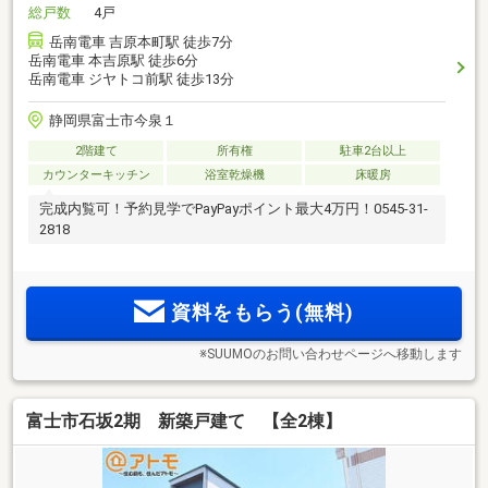
総戸数
4戸
岳南電車 吉原本町駅 徒歩7分
岳南電車 本吉原駅 徒歩6分
岳南電車 ジヤトコ前駅 徒歩13分
静岡県富士市今泉１
2階建て
所有権
駐車2台以上
カウンターキッチン
浴室乾燥機
床暖房
完成内覧可！予約見学でPayPayポイント最大4万円！0545-31-
2818
資料をもらう(無料)
※SUUMOのお問い合わせページへ移動します
富士市石坂2期 新築戸建て 【全2棟】