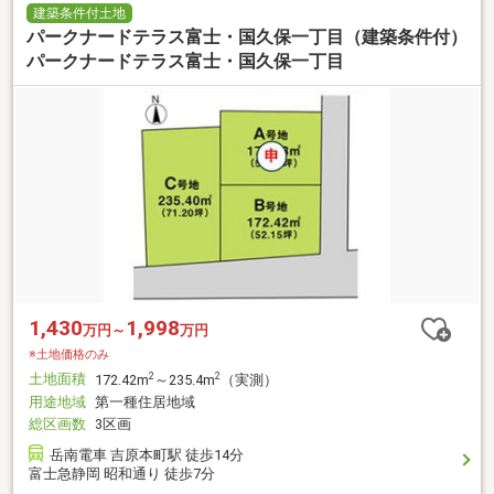
建築条件付土地
パークナードテラス富士・国久保一丁目（建築条件付）
パークナードテラス富士・国久保一丁目
1,430
1,998
万円～
万円
※土地価格のみ
土地面積
2
2
172.42m
～235.4m
（実測）
用途地域
第一種住居地域
総区画数
3区画
岳南電車 吉原本町駅 徒歩14分
富士急静岡 昭和通り 徒歩7分