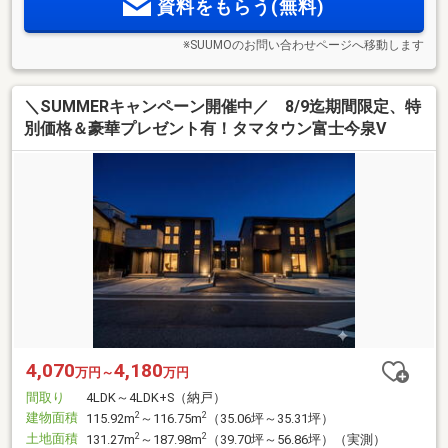
資料をもらう(無料)
※SUUMOのお問い合わせページへ移動します
＼SUMMERキャンペーン開催中／ 8/9迄期間限定、特
別価格＆豪華プレゼント有！タマタウン富士今泉Ⅴ
4,070
4,180
万円～
万円
間取り
4LDK～4LDK+S（納戸）
建物面積
2
2
115.92m
～116.75m
（35.06坪～35.31坪）
土地面積
2
2
131.27m
～187.98m
（39.70坪～56.86坪）（実測）