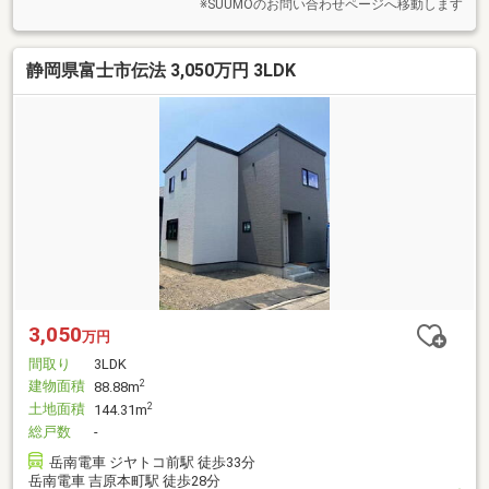
※SUUMOのお問い合わせページへ移動します
静岡県富士市伝法 3,050万円 3LDK
3,050
万円
間取り
3LDK
建物面積
2
88.88m
土地面積
2
144.31m
総戸数
-
岳南電車 ジヤトコ前駅 徒歩33分
岳南電車 吉原本町駅 徒歩28分