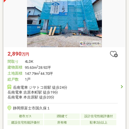
2,890
万円
間取り
4LDK
建物面積
2
95.63m
28.92坪
土地面積
2
147.79m
44.70坪
総戸数
1戸
岳南電車 ジヤトコ前駅 徒歩24分
岳南電車 吉原本町駅 徒歩19分
岳南電車 本吉原駅 徒歩20分
静岡県富士市国久保１
都市ガス
2階建て
設計住宅性能評価付
建設住宅性能評価付
所有権
駐車2台以上