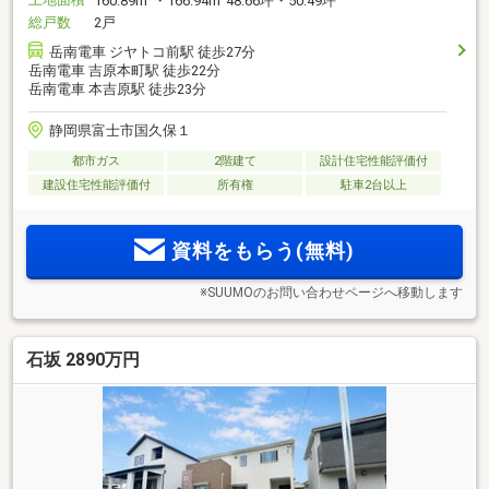
160.89m
・166.94m
48.66坪・50.49坪
総戸数
2戸
岳南電車 ジヤトコ前駅 徒歩27分
岳南電車 吉原本町駅 徒歩22分
岳南電車 本吉原駅 徒歩23分
静岡県富士市国久保１
都市ガス
2階建て
設計住宅性能評価付
建設住宅性能評価付
所有権
駐車2台以上
資料をもらう(無料)
※SUUMOのお問い合わせページへ移動します
石坂 2890万円