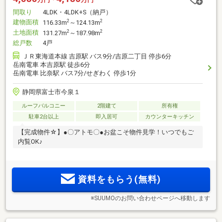
間取り
4LDK・4LDK+S（納戸）
建物面積
2
2
116.33m
～124.13m
土地面積
2
2
131.27m
～187.98m
総戸数
4戸
ＪＲ東海道本線 吉原駅 バス9分/吉原二丁目 停歩6分
岳南電車 本吉原駅 徒歩6分
岳南電車 比奈駅 バス7分/せぎわく 停歩1分
静岡県富士市今泉１
ルーフバルコニー
2階建て
所有権
駐車2台以上
即入居可
カウンターキッチン
【完成物件☆】●〇アトモ〇●お盆こそ物件見学！いつでもご
内覧OK♪
資料をもらう(無料)
※SUUMOのお問い合わせページへ移動します