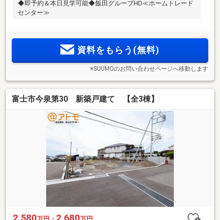
◆即予約＆本日見学可能◆飯田グループHD≪ホームトレード
センター≫
資料をもらう(無料)
※SUUMOのお問い合わせページへ移動します
富士市今泉第30 新築戸建て 【全3棟】
2,580
2,680
万円・
万円