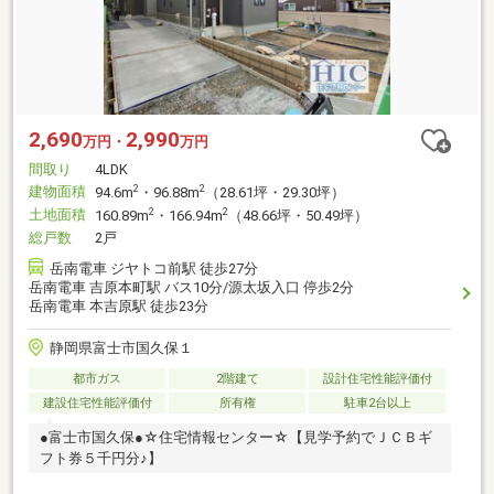
2,690
2,990
万円・
万円
間取り
4LDK
建物面積
2
2
94.6m
・96.88m
（28.61坪・29.30坪）
土地面積
2
2
160.89m
・166.94m
（48.66坪・50.49坪）
総戸数
2戸
岳南電車 ジヤトコ前駅 徒歩27分
岳南電車 吉原本町駅 バス10分/源太坂入口 停歩2分
岳南電車 本吉原駅 徒歩23分
静岡県富士市国久保１
都市ガス
2階建て
設計住宅性能評価付
建設住宅性能評価付
所有権
駐車2台以上
●富士市国久保●☆住宅情報センター☆【見学予約でＪＣＢギ
フト券５千円分♪】