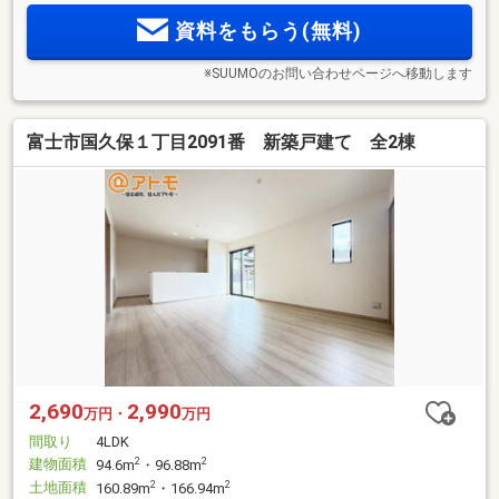
資料をもらう(無料)
※SUUMOのお問い合わせページへ移動します
富士市国久保１丁目2091番 新築戸建て 全2棟
2,690
2,990
万円・
万円
間取り
4LDK
建物面積
2
2
94.6m
・96.88m
土地面積
2
2
160.89m
・166.94m