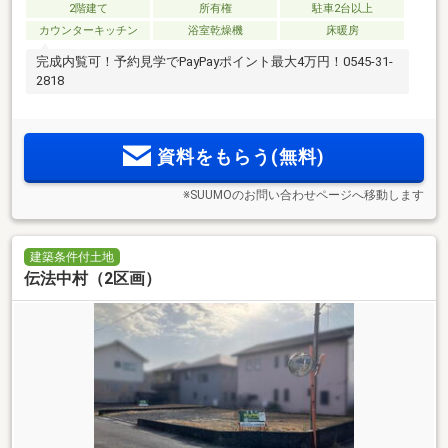
2階建て
所有権
駐車2台以上
カウンターキッチン
浴室乾燥機
床暖房
完成内覧可！予約見学でPayPayポイント最大4万円！0545-31-
2818
資料をもらう(無料)
※SUUMOのお問い合わせページへ移動します
建築条件付土地
伝法中村（2区画）