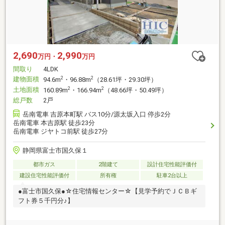
2,690
2,990
万円・
万円
間取り
4LDK
建物面積
2
2
94.6m
・96.88m
（28.61坪・29.30坪）
土地面積
2
2
160.89m
・166.94m
（48.66坪・50.49坪）
総戸数
2戸
岳南電車 吉原本町駅 バス10分/源太坂入口 停歩2分
岳南電車 本吉原駅 徒歩23分
岳南電車 ジヤトコ前駅 徒歩27分
静岡県富士市国久保１
都市ガス
2階建て
設計住宅性能評価付
建設住宅性能評価付
所有権
駐車2台以上
●富士市国久保●☆住宅情報センター☆【見学予約でＪＣＢギ
フト券５千円分♪】