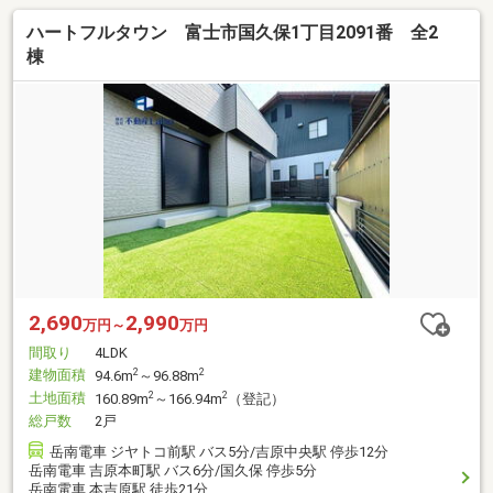
ハートフルタウン 富士市国久保1丁目2091番 全2
棟
2,690
2,990
万円～
万円
間取り
4LDK
建物面積
2
2
94.6m
～96.88m
土地面積
2
2
160.89m
～166.94m
（登記）
総戸数
2戸
岳南電車 ジヤトコ前駅 バス5分/吉原中央駅 停歩12分
岳南電車 吉原本町駅 バス6分/国久保 停歩5分
岳南電車 本吉原駅 徒歩21分