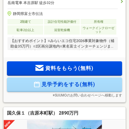
岳南電車 本吉原駅 徒歩32分
静岡県富士市伝法
2階建て
設計住宅性能評価付
所有権
ウォークインクローゼ
駐車2台以上
浴室乾燥機
ット
【おすすめポイント】○みらいエコ住宅2026事業対象物件（補
助金35万円）○2区画分譲地内○東名富士インターチェンジまで
車で約4分○各方面へのアクセス良好○伝法小学校まで徒歩約5
分○LDKは16帖○リビング・1階ホールに収納付き○ゆとりある
広さの洗面脱衣室○寝室にはウォークインクローゼット○各居
資料をもらう(無料)
室にクローゼット完備○駐車スペース4台分○太陽光発電
8.01kWh○20年の地盤保証付き○嬉しい標準装備も多数
見学予約をする(無料)
※SUUMOのお問い合わせページへ移動します
国久保１（吉原本町駅） 2890万円