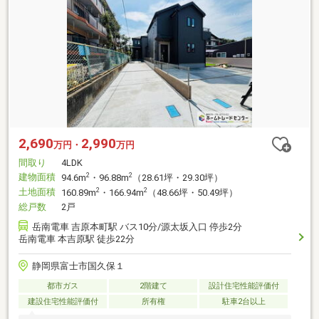
2,690
2,990
万円・
万円
間取り
4LDK
建物面積
2
2
94.6m
・96.88m
（28.61坪・29.30坪）
土地面積
2
2
160.89m
・166.94m
（48.66坪・50.49坪）
総戸数
2戸
岳南電車 吉原本町駅 バス10分/源太坂入口 停歩2分
岳南電車 本吉原駅 徒歩22分
静岡県富士市国久保１
都市ガス
2階建て
設計住宅性能評価付
建設住宅性能評価付
所有権
駐車2台以上