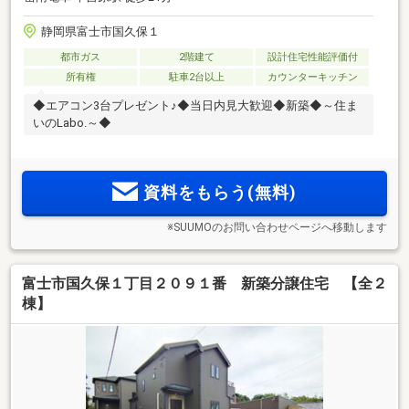
静岡県富士市国久保１
都市ガス
2階建て
設計住宅性能評価付
所有権
駐車2台以上
カウンターキッチン
◆エアコン3台プレゼント♪◆当日内見大歓迎◆新築◆～住ま
いのLabo.～◆
資料をもらう(無料)
※SUUMOのお問い合わせページへ移動します
富士市国久保１丁目２０９１番 新築分譲住宅 【全２
棟】