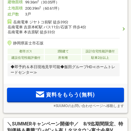
建物面積
2
99.36m
（30.05坪）
土地面積
2
200.39m
（60.61坪）
総戸数
3戸
岳南電車 ジヤトコ前駅 徒歩39分
岳南電車 吉原本町駅 バス11分/石坂下 停歩4分
岳南電車 本吉原駅 徒歩33分
静岡県富士市石坂
都市ガス
2階建て
設計住宅性能評価付
建設住宅性能評価付
所有権
駐車2台以上
◆即予約＆本日現地見学可能◆飯田グループHD≪ホームトレ
ードセンター≫
資料をもらう(無料)
※SUUMOのお問い合わせページへ移動します
＼SUMMERキャンペーン開催中／ 8/9迄期間限定、特
別価格＆豪華プレゼント有！タマタウン富士今泉Ⅴ