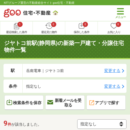
NTTグループ運営の不動産総合サイト goo住宅・不動産
1
0
0
0
最近検索した条件
最近見た物件
保存した条件
お気に入り
ジヤトコ前駅(静岡県)の新築一戸建て・分譲住宅
物件一覧
駅
変更する
岳南電車｜ジヤトコ前
条件
変更する
指定なし
新着メールを受
検索条件を保存
アプリで探す
取る
9
件
が該当しました。