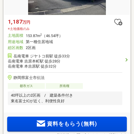
1,187
万円
※土地価格のみ
土地面積
2
153.87m
（46.54坪）
用途地域
第一種住居地域
総区画数
2区画
岳南電車 ジヤトコ前駅 徒歩33分
岳南電車 吉原本町駅 徒歩28分
岳南電車 本吉原駅 徒歩32分
静岡県富士市伝法
都市ガス
所有権
40坪以上の2区画 / 建築条件付き
東名富士ICが近く、利便性良好
資料をもらう(無料)