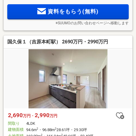
資料をもらう(無料)
※SUUMOのお問い合わせページへ移動します
国久保１（吉原本町駅） 2690万円・2990万円
2,690
2,990
万円・
万円
間取り
4LDK
建物面積
2
2
94.6m
・96.88m
28.61坪・29.30坪
土地面積
2
2