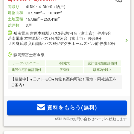
間取り
4LDK・4LDK+S（納戸）
建物面積
2
2
107.73m
～110.16m
土地面積
2
2
167.8m
～253.41m
総戸数
3戸
岳南電車 吉原本町駅 バス3分/駿河台（富士市） 停歩9分
岳南電車 本吉原駅 バス3分/駿河台（富士市） 停歩9分
ＪＲ身延線 入山瀬駅 バス8分/デグチホームズビル前 停歩20分
静岡県富士市今泉
ルーフバルコニー
2階建て
設計住宅性能評価付
建設住宅性能評価付
所有権
駐車2台以上
【建築中】●〇アトモ〇●お盆も案内可能！現地・同社施工を
ご案内♪
資料をもらう(無料)
※SUUMOのお問い合わせページへ移動します