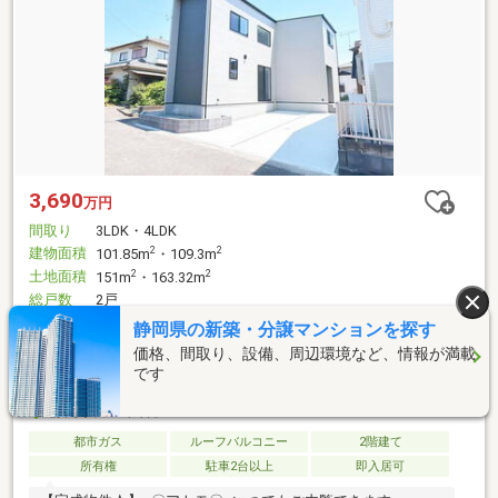
3,690
万円
間取り
3LDK・4LDK
建物面積
2
2
101.85m
・109.3m
土地面積
2
2
151m
・163.32m
総戸数
2戸
静岡県の新築・分譲マンションを探す
岳南電車 吉原本町駅 バス9分/広見下 停歩6分
岳南電車 本吉原駅 バス9分/広見下 停歩6分
価格、間取り、設備、周辺環境など、情報が満載
ＪＲ身延線 入山瀬駅 徒歩60分
です
静岡県富士市石坂
都市ガス
ルーフバルコニー
2階建て
所有権
駐車2台以上
即入居可