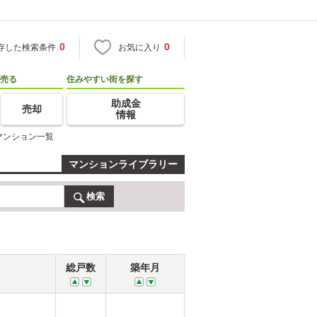
0
0
存した検索条件
お気に入り
売る
住みやすい街を探す
助成金
売却
情報
マンション一覧
マンションライブラリー
検索
総戸数
築年月