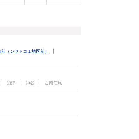
コ前（ジヤトコ１地区前）
須津
神谷
岳南江尾