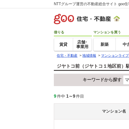
NTTグループ運営の不動産総合サイト goo
借りる
マンションを買う
店舗･
賃貸
新築
中
事業用
住宅・不動産
>
地域情報
>
マンションライブ
ジヤトコ前（ジヤトコ１地区前）駅
キーワードから探す
9
1～9
件中
件目
マンション名