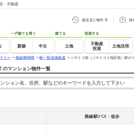
住宅・不動産
0
最近見た物件
保
一戸建てを買う
建てる
投資する
不動産
古
新築
中古
土地
土地活用
投資
ラリー
>
路線/静岡県
>
駅一覧/岳南鉄道
>
ジヤトコ前（ジヤトコ１地区前）駅の
 のマンション物件一覧
路線⁄駅⁄バス・徒歩