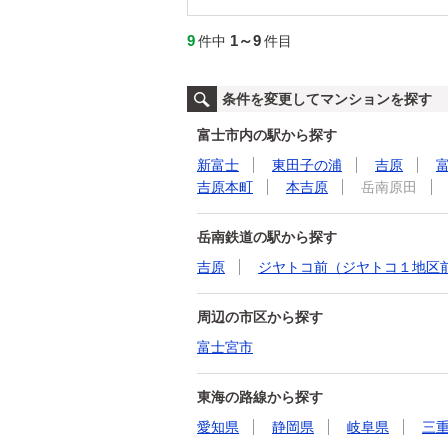
9
1～9
件中
件目
条件を変更してマンションを探す
富士市内の駅から探す
新富士
東田子の浦
吉原
吉原本町
本吉原
岳南原田
岳南鉄道の駅から探す
吉原
ジヤトコ前（ジヤトコ１地区
周辺の市区から探す
富士宮市
東海の路線から探す
愛知県
静岡県
岐阜県
三