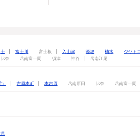
富士
富士川
富士根
入山瀬
竪堀
柚木
ジヤト
比奈
岳南富士岡
須津
神谷
岳南江尾
前）
吉原本町
本吉原
岳南原田
比奈
岳南富士岡
重県