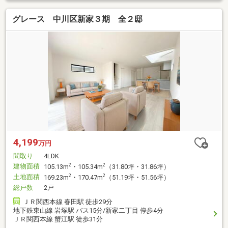
グレース 中川区新家３期 全２邸
4,199
万円
間取り
4LDK
建物面積
2
2
105.13m
・105.34m
（31.80坪・31.86坪）
土地面積
2
2
169.23m
・170.47m
（51.19坪・51.56坪）
総戸数
2戸
ＪＲ関西本線 春田駅 徒歩29分
地下鉄東山線 岩塚駅 バス15分/新家二丁目 停歩4分
ＪＲ関西本線 蟹江駅 徒歩31分