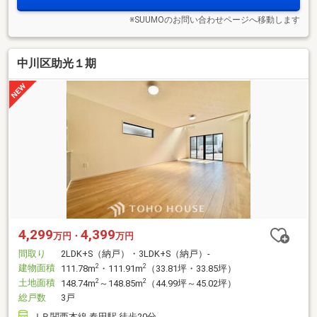
※SUUMOのお問い合わせページへ移動します
中川区助光１期
4,299
4,399
万円・
万円
間取り
2LDK+S（納戸）・3LDK+S（納戸）-
建物面積
2
2
111.78m
・111.91m
（33.81坪・33.85坪）
土地面積
2
2
148.74m
～148.85m
（44.99坪～45.02坪）
総戸数
3戸
ＪＲ関西本線 春田駅 徒歩20分