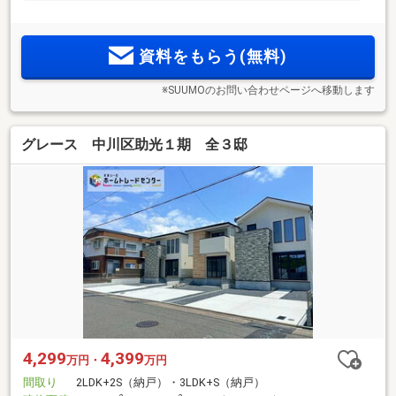
資料をもらう(無料)
※SUUMOのお問い合わせページへ移動します
グレース 中川区助光１期 全３邸
4,299
4,399
万円・
万円
間取り
2LDK+2S（納戸）・3LDK+S（納戸）