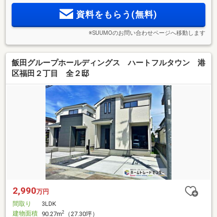
資料をもらう(無料)
※SUUMOのお問い合わせページへ移動します
飯田グループホールディングス ハートフルタウン 港
区福田２丁目 全２邸
2,990
万円
間取り
3LDK
建物面積
2
90.27m
（27.30坪）