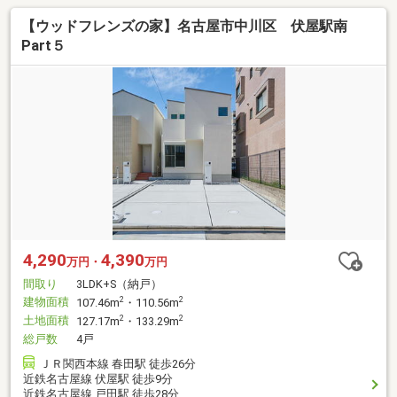
【ウッドフレンズの家】名古屋市中川区 伏屋駅南
Part５
4,290
4,390
万円・
万円
間取り
3LDK+S（納戸）
建物面積
2
2
107.46m
・110.56m
土地面積
2
2
127.17m
・133.29m
総戸数
4戸
ＪＲ関西本線 春田駅 徒歩26分
近鉄名古屋線 伏屋駅 徒歩9分
近鉄名古屋線 戸田駅 徒歩28分