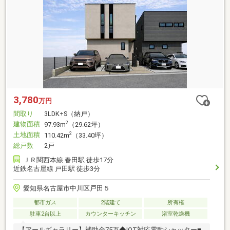
3,780
万円
間取り
3LDK+S（納戸）
建物面積
2
97.93m
（29.62坪）
土地面積
2
110.42m
（33.40坪）
総戸数
2戸
ＪＲ関西本線 春田駅 徒歩17分
近鉄名古屋線 戸田駅 徒歩3分
愛知県名古屋市中川区戸田５
都市ガス
2階建て
所有権
駐車2台以上
カウンターキッチン
浴室乾燥機
【アールギャラリー】補助金75万◆IOT対応電動シャッター■