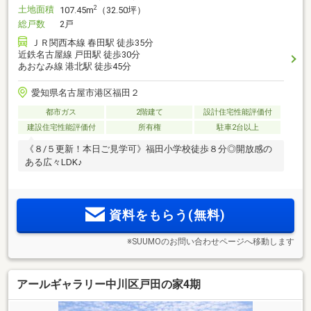
土地面積
2
107.45m
（32.50坪）
総戸数
2戸
ＪＲ関西本線 春田駅 徒歩35分
近鉄名古屋線 戸田駅 徒歩30分
あおなみ線 港北駅 徒歩45分
愛知県名古屋市港区福田２
都市ガス
2階建て
設計住宅性能評価付
建設住宅性能評価付
所有権
駐車2台以上
《８/５更新！本日ご見学可》福田小学校徒歩８分◎開放感の
ある広々LDK♪
資料をもらう(無料)
※SUUMOのお問い合わせページへ移動します
アールギャラリー中川区戸田の家4期