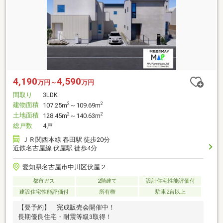
4,190
4,590
万円～
万円
間取り
3LDK
建物面積
2
2
107.25m
～109.69m
土地面積
2
2
128.45m
～140.63m
総戸数
4戸
ＪＲ関西本線 春田駅 徒歩20分
近鉄名古屋線 伏屋駅 徒歩4分
愛知県名古屋市中川区伏屋２
都市ガス
2階建て
設計住宅性能評価付
建設住宅性能評価付
所有権
駐車2台以上
【要予約】 完成販売会開催中！
長期優良住宅・耐震等級3取得！