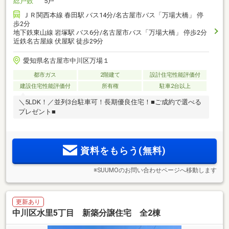
総戸数
5戸
ＪＲ関西本線 春田駅 バス14分/名古屋市バス「万場大橋」 停
歩2分
地下鉄東山線 岩塚駅 バス6分/名古屋市バス「万場大橋」 停歩2分
近鉄名古屋線 伏屋駅 徒歩29分
愛知県名古屋市中川区万場１
都市ガス
2階建て
設計住宅性能評価付
建設住宅性能評価付
所有権
駐車2台以上
＼5LDK！／並列3台駐車可！長期優良住宅！■ご成約で選べる
プレゼント■
資料をもらう(無料)
※SUUMOのお問い合わせページへ移動します
更新あり
中川区水里5丁目 新築分譲住宅 全2棟