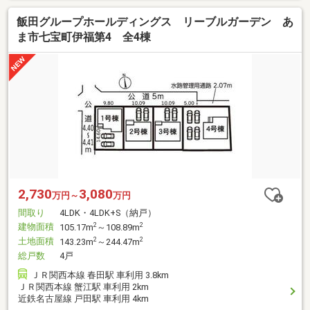
飯田グループホールディングス リーブルガーデン あ
ま市七宝町伊福第4 全4棟
2,730
3,080
万円～
万円
間取り
4LDK・4LDK+S（納戸）
建物面積
2
2
105.17m
～108.89m
土地面積
2
2
143.23m
～244.47m
総戸数
4戸
ＪＲ関西本線 春田駅 車利用 3.8km
ＪＲ関西本線 蟹江駅 車利用 2km
近鉄名古屋線 戸田駅 車利用 4km