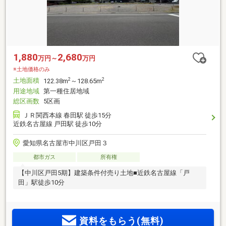
1,880
2,680
万円～
万円
※土地価格のみ
土地面積
2
2
122.38m
～128.65m
用途地域
第一種住居地域
総区画数
5区画
ＪＲ関西本線 春田駅 徒歩15分
近鉄名古屋線 戸田駅 徒歩10分
愛知県名古屋市中川区戸田３
都市ガス
所有権
【中川区戸田5期】建築条件付売り土地■近鉄名古屋線「戸
田」駅徒歩10分
資料をもらう(無料)