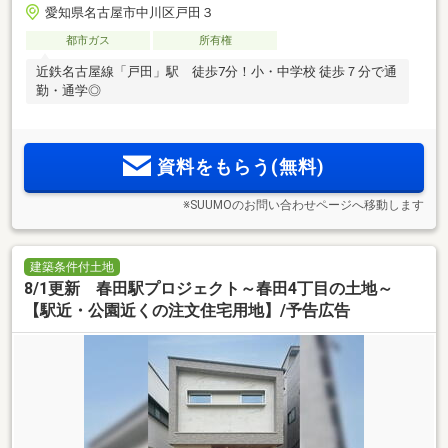
愛知県名古屋市中川区戸田３
都市ガス
所有権
近鉄名古屋線「戸田」駅 徒歩7分！小・中学校 徒歩７分で通
勤・通学◎
資料をもらう(無料)
※SUUMOのお問い合わせページへ移動します
建築条件付土地
8/1更新 春田駅プロジェクト～春田4丁目の土地～
【駅近・公園近くの注文住宅用地】/予告広告