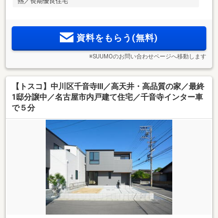
熱／長期優良住宅
資料をもらう(無料)
※SUUMOのお問い合わせページへ移動します
【トスコ】中川区千音寺Ⅲ／高天井・高品質の家／最終
1邸分譲中／名古屋市内戸建て住宅／千音寺インター車
で５分