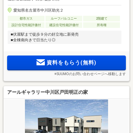
愛知県名古屋市中川区助光２
都市ガス
ルーフバルコニー
2階建て
設計住宅性能評価付
建設住宅性能評価付
所有権
■伏屋駅まで徒歩９分の好立地に新発売
■全棟南向きで日当たり◎
資料をもらう(無料)
※SUUMOのお問い合わせページへ移動します
アールギャラリー中川区戸田明正の家