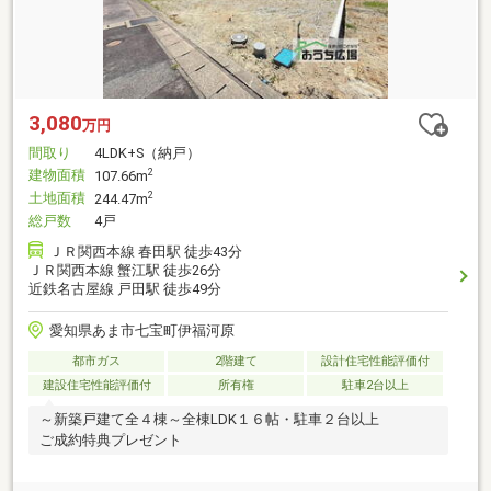
3,080
万円
間取り
4LDK+S（納戸）
建物面積
2
107.66m
土地面積
2
244.47m
総戸数
4戸
ＪＲ関西本線 春田駅 徒歩43分
ＪＲ関西本線 蟹江駅 徒歩26分
近鉄名古屋線 戸田駅 徒歩49分
愛知県あま市七宝町伊福河原
都市ガス
2階建て
設計住宅性能評価付
建設住宅性能評価付
所有権
駐車2台以上
～新築戸建て全４棟～全棟LDK１６帖・駐車２台以上
ご成約特典プレゼント