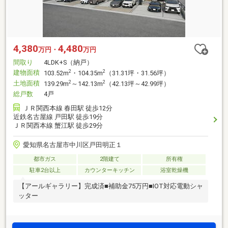
4,380
4,480
万円・
万円
間取り
4LDK+S（納戸）
建物面積
2
2
103.52m
・104.35m
（31.31坪・31.56坪）
土地面積
2
2
139.29m
～142.13m
（42.13坪～42.99坪）
総戸数
4戸
ＪＲ関西本線 春田駅 徒歩12分
近鉄名古屋線 戸田駅 徒歩19分
ＪＲ関西本線 蟹江駅 徒歩29分
愛知県名古屋市中川区戸田明正１
都市ガス
2階建て
所有権
駐車2台以上
カウンターキッチン
浴室乾燥機
【アールギャラリー】完成済■補助金75万円■IOT対応電動シャ
ッター