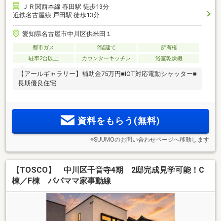
ＪＲ関西本線 春田駅 徒歩13分
近鉄名古屋線 戸田駅 徒歩13分
愛知県名古屋市中川区供米田１
都市ガス
2階建て
所有権
駐車2台以上
カウンターキッチン
浴室乾燥機
【アールギャラリー】補助金75万円■IOT対応電動シャッター■
長期優良住宅
資料をもらう(無料)
※SUUMOのお問い合わせページへ移動します
【TOSCO】 中川区千音寺4期 2邸完成見学可能！C
棟／F棟 パパママ家事動線