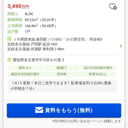
3,490
万円
間取り
4LDK
建物面積
2
99.23m
（30.01坪）
土地面積
2
166.8m
（50.45坪）
総戸数
1戸
ＪＲ関西本線 春田駅 バス6分/「かの里住宅」 停歩8分
近鉄名古屋線 戸田駅 徒歩14分
近鉄名古屋線 伏屋駅 車利用 2.9km
愛知県名古屋市中川区かの里３
都市ガス
2階建て
設計住宅性能評価付
建設住宅性能評価付
所有権
駐車2台以上
《８/５更新！本日ご見学できます》駐車場並列３台OK♪豊春
小学校歩７分♪
資料をもらう(無料)
※SUUMOのお問い合わせページへ移動します