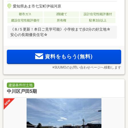
愛知県あま市七宝町伊福河原
都市ガス
2階建て
設計住宅性能評価付
建設住宅性能評価付
所有権
駐車2台以上
《８/５更新！本日ご見学可能》小学校まで歩2分の好立地☆
安心の長期優良住宅☆
資料をもらう(無料)
※SUUMOのお問い合わせページへ移動します
建築条件付土地
中川区戸田5期