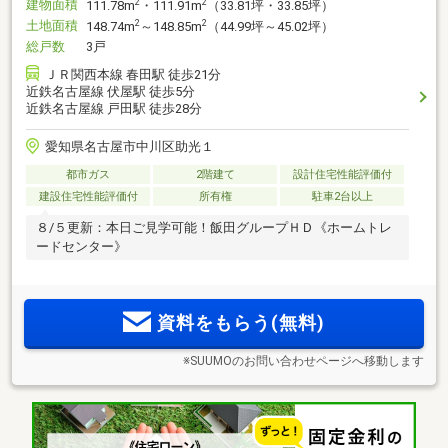
建物面積
2
2
111.78m
・111.91m
（33.81坪・33.85坪）
土地面積
2
2
148.74m
～148.85m
（44.99坪～45.02坪）
総戸数
3戸
ＪＲ関西本線 春田駅 徒歩21分
近鉄名古屋線 伏屋駅 徒歩5分
近鉄名古屋線 戸田駅 徒歩28分
愛知県名古屋市中川区助光１
都市ガス
2階建て
設計住宅性能評価付
建設住宅性能評価付
所有権
駐車2台以上
８/５更新：本日ご見学可能！飯田グループＨＤ《ホームトレ
ードセンター》
資料をもらう(無料)
※SUUMOのお問い合わせページへ移動します