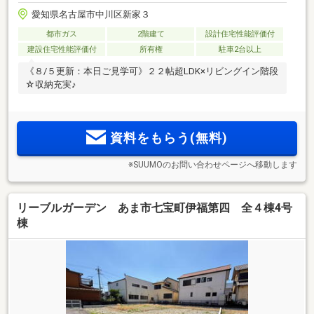
愛知県名古屋市中川区新家３
都市ガス
2階建て
設計住宅性能評価付
建設住宅性能評価付
所有権
駐車2台以上
《８/５更新：本日ご見学可》２２帖超LDK×リビングイン階段
☆収納充実♪
資料をもらう(無料)
※SUUMOのお問い合わせページへ移動します
リーブルガーデン あま市七宝町伊福第四 全４棟4号
棟