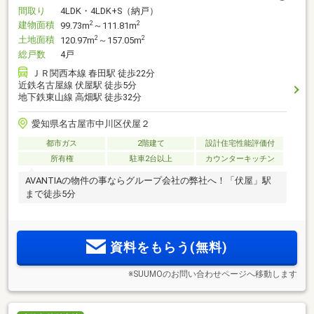
間取り
4LDK・4LDK+S（納戸）
建物面積
2
2
99.73m
～111.81m
土地面積
2
2
120.97m
～157.05m
総戸数
4戸
ＪＲ関西本線 春田駅 徒歩22分
近鉄名古屋線 伏屋駅 徒歩5分
地下鉄東山線 高畑駅 徒歩32分
愛知県名古屋市中川区伏屋２
都市ガス
2階建て
設計住宅性能評価付
所有権
駐車2台以上
カウンターキッチン
AVANTIAの物件の事ならグループ会社の弊社へ！「伏屋」駅
まで徒歩5分
資料をもらう(無料)
※SUUMOのお問い合わせページへ移動します