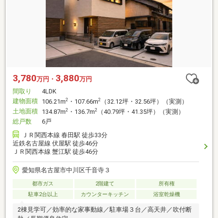
3,780
3,880
万円・
万円
間取り
4LDK
建物面積
2
2
106.21m
・107.66m
（32.12坪・32.56坪）（実測）
土地面積
2
2
134.87m
・136.7m
（40.79坪・41.35坪）（実測）
総戸数
6戸
ＪＲ関西本線 春田駅 徒歩33分
近鉄名古屋線 伏屋駅 徒歩46分
ＪＲ関西本線 蟹江駅 徒歩46分
愛知県名古屋市中川区千音寺３
都市ガス
2階建て
所有権
駐車2台以上
カウンターキッチン
浴室乾燥機
2棟見学可／効率的な家事動線／駐車場３台／高天井／吹付断