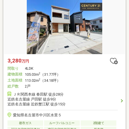
3,280
万円
間取り
4LDK
建物面積
2
105.03m
（31.77坪）
土地面積
2
113.02m
（34.18坪）
総戸数
2戸
ＪＲ関西本線 春田駅 徒歩28分
近鉄名古屋線 戸田駅 徒歩9分
近鉄名古屋線 近鉄蟹江駅 徒歩15分
愛知県名古屋市中川区水里５
都市ガス
ルーフバルコニー
2階建て