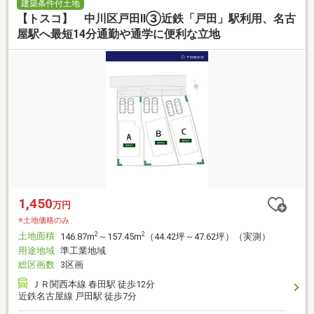
建築条件付土地
【トスコ】 中川区戸田Ⅱ③近鉄「戸田」駅利用、名古
屋駅へ最短14分通勤や通学に便利な立地
1,450
万円
※土地価格のみ
土地面積
2
2
146.87m
～157.45m
（44.42坪～47.62坪）（実測）
用途地域
準工業地域
総区画数
3区画
ＪＲ関西本線 春田駅 徒歩12分
近鉄名古屋線 戸田駅 徒歩7分