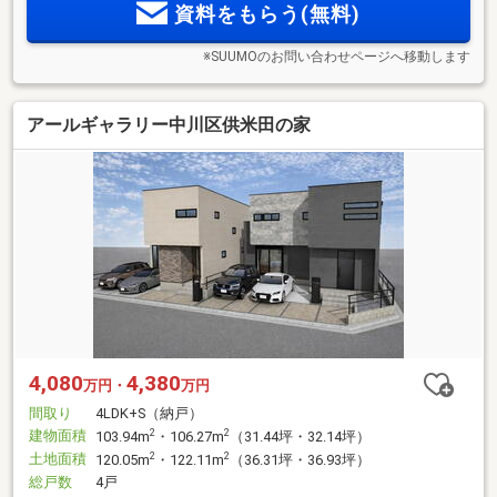
資料をもらう(無料)
※SUUMOのお問い合わせページへ移動します
アールギャラリー中川区供米田の家
4,080
4,380
万円・
万円
間取り
4LDK+S（納戸）
建物面積
2
2
103.94m
・106.27m
（31.44坪・32.14坪）
土地面積
2
2
120.05m
・122.11m
（36.31坪・36.93坪）
総戸数
4戸