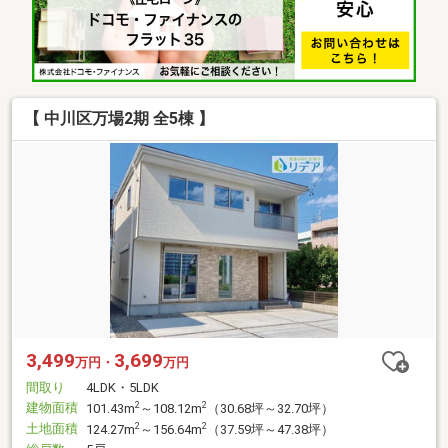
【 中川区万場2期 全5棟 】
3,499
3,699
万円・
万円
間取り
4LDK・5LDK
建物面積
2
2
101.43m
～108.12m
（30.68坪～32.70坪）
土地面積
2
2
124.27m
～156.64m
（37.59坪～47.38坪）