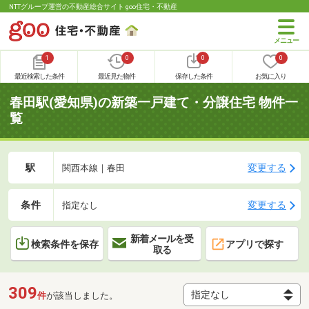
NTTグループ運営の不動産総合サイト goo住宅・不動産
1
0
0
0
最近検索した条件
最近見た物件
保存した条件
お気に入り
春田駅(愛知県)の新築一戸建て・分譲住宅 物件一
覧
駅
変更する
関西本線｜春田
条件
変更する
指定なし
新着メールを受
検索条件を保存
アプリで探す
取る
309
件
が該当しました。