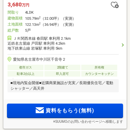
3,680
万円
間取り
4LDK
建物面積
2
105.79m
（32.00坪）（実測）
土地面積
2
122.13m
（36.94坪）（実測）
総戸数
5戸
ＪＲ関西本線 春田駅 車利用 2.1km
近鉄名古屋線 戸田駅 車利用 4.2km
地下鉄東山線 岩塚駅 車利用 5km
愛知県名古屋市中川区千音寺２
都市ガス
2階建て
所有権
駐車2台以上
即入居可
カウンターキッチン
■現地内覧会開催■近隣商業施設が充実／長期優良住宅／電動
シャッター／高天井
資料をもらう(無料)
※SUUMOのお問い合わせページへ移動します