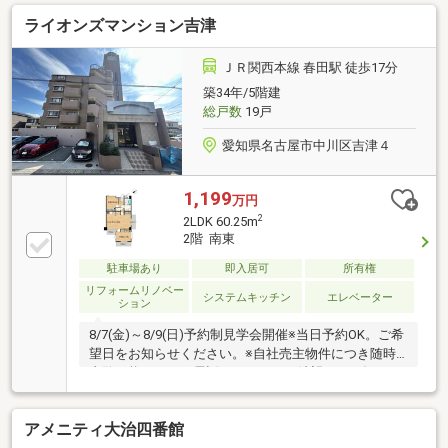
犬・猫可）■敷地内平面駐車場1台継承可能、入居後も
ライオンズマンション吉津
スムーズにカーライフを―――【2026年6月リフォーム
施工】【新品】システムキッチン・食洗機・ユニット
バス・洗面化粧台・トイレ【貼替】フローリング・ク
ＪＲ関西本線 春田駅 徒歩17分
ッションフロア・クロス【その他】玄関収納・建具・
築34年/5階建
スイッチコンセント・ハウスクリーニング
総戸数
19戸
―――【check point】＊食洗機 ＊浴室乾燥 ＊温水
洗浄便座＊オートロック ＊宅配ボックス
愛知県名古屋市中川区吉津４
1,199
万円
2
2LDK 60.25m
2階 南東
駐車場あり
即入居可
所有権
リフォームリノベー
システムキッチン
エレベーター
ション
8/7(金)～8/9(日)予約制見学会開催※当日予約OK。ご希
望日をお知らせください。※自社売主物件につき随時
内覧可能です。お電話かメールでご希望日をお知らせ
ください。【リフォーム内容】●内装工事キッチン交
換、クロス張替え、フロアタイル上張り、給湯器交
アメニティ大治四番館
換、照明LED交換【おすすめポイント】・敷地外駐車