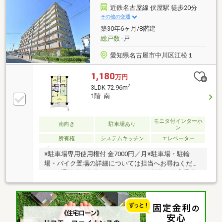
り！※写真をクリックすると、詳細をご覧いただけま
近鉄名古屋線 伏屋駅 徒歩20分
す＝＝＝＝＝＝＝＝＝＝＝＝＝＝＝＝＝＝＝＝＝＝
その他の交通
《平日もご案内可能！》百聞は一見学にしかず。事前
築30年6ヶ月/8階建
にご予約いただくと、スムーズにご見学いただけま
総戸数
-戸
す。＝＝＝＝＝＝＝＝＝＝＝＝＝＝＝＝＝＝＝＝＝＝
愛知県名古屋市中川区江松１
1,180
万円
2
3LDK 72.96m
1階 南
モニタ付インターホ
南向き
駐車場あり
ン
所有権
システムキッチン
エレベーター
※駐車場専用使用権付 金7000円／月※駐車場・駐輪
場・バイク置場の詳細については担当へお尋ねくださ
い。※通学路の指定につきましては各学校・教育委員
会へご確認ください。