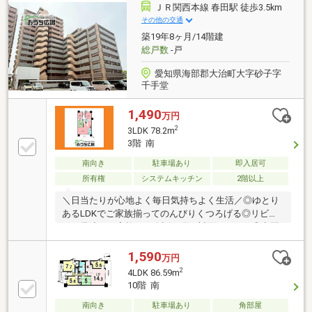
ます。収納も豊富についてるところも魅力の一つで
ＪＲ関西本線 春田駅 徒歩3.5km
す！【365日20時まで休まず営業中！】お客様の都合
その他の交通
に合わせて、お仕事終わり後でもご相談いただけま
築19年8ヶ月/14階建
す！お問い合わせは見学予約ボタンをポチッ！
総戸数
-戸
愛知県海部郡大治町大字砂子字
千手堂
1,490
万円
2
3LDK 78.2m
3階 南
南向き
駐車場あり
即入居可
所有権
システムキッチン
2階以上
＼日当たりが心地よく毎日気持ちよく生活／◎ゆとり
あるLDKでご家族揃ってのんびりくつろげる◎リビン
グを見渡せる家族との会話が弾む対面キッチン◎空間
設計が楽しいインテリア選びもワクワク＼スタッフお
すすめポイント／◎水回りが集中した間取りで家事動
1,590
万円
線バッチリ◎閑静な住宅街、日当たり良好◎お車での
2
4LDK 86.59m
通勤やおでかけ便利☆
10階 南
南向き
駐車場あり
角部屋