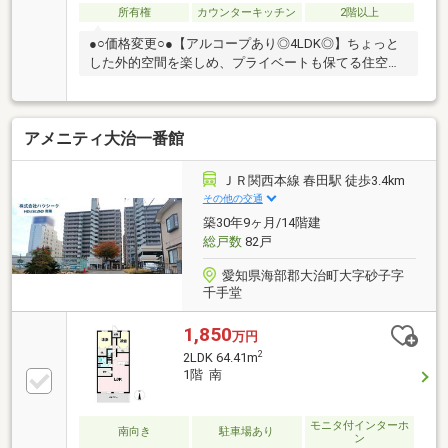
所有権
カウンターキッチン
2階以上
●○価格変更○●【アルコープあり◎4LDK◎】ちょっと
した外的空間を楽しめ、プライベートも保てる住空間
♪
アメニティ大治一番館
ＪＲ関西本線 春田駅 徒歩3.4km
その他の交通
築30年9ヶ月/14階建
総戸数
82戸
愛知県海部郡大治町大字砂子字
千手堂
1,850
万円
2
2LDK 64.41m
1階 南
モニタ付インターホ
南向き
駐車場あり
ン