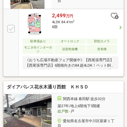
目
2,499
万円
2
4LDK 84.41m
6階
駐車場あり
オートロック
防犯カメラ
モニタ付インターホ
浴室乾燥機
所有権
ン
《おうち広場不動産フェア開催中》【西尾張専門店】
【西尾張専門店】6階南向きの84 超4LDK！ペット飼育
可♪ 24時間対応可能！ご見学ご相談は【おうち広場】
までお気軽にお問い合わせください。
ダイアパレス花水木通り西館 ＫＨＳＤ
関西本線 春田駅 徒歩32分
築27年/地上6階地下5階建
総戸数
-戸
愛知県名古屋市中川区新家１丁
目