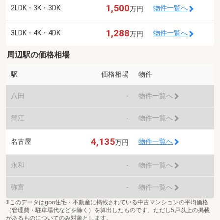
1,500
2LDK・3K・3DK
物件一覧へ
万円
1,288
3LDK・4K・4DK
物件一覧へ
万円
周辺駅の価格相場
駅
価格相場
物件
八田
-
物件一覧へ
蟹江
-
物件一覧へ
4,135
名古屋
物件一覧へ
万円
永和
-
物件一覧へ
弥富
-
物件一覧へ
※このデータはgoo住宅・不動産に掲載されている中古マンションの平均価格
（管理費・駐車場代などを除く）を算出したものです。ただし5戸以上の掲載
があるものについてのみ対象とします。