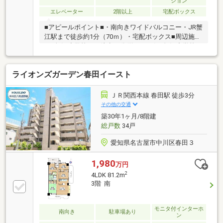
ション
エレベーター
2階以上
宅配ボックス
■アピールポイント■・南向きワイドバルコニー・JR蟹
江駅まで徒歩約1分（70ｍ）・宅配ボックス■周辺施設
■・蟹江小学校まで徒歩15分(約1200m)・蟹江中学校ま
で徒歩20分(約1600m)・JR蟹江駅まで徒歩1分(約
70m)・ココカラファイン ヨシヅヤJR蟹江駅前店まで
ライオンズガーデン春田イースト
徒歩7分(約500m)【小牧市２店舗！Google口コミ評価
4.9！】住宅ローン相談無料！不動産のプロが最適な銀
行をご提案致します！自営業の方、残債が残っている
ＪＲ関西本線 春田駅 徒歩3分
方、車のローンが残っている方、自己資金が無い方、
その他の交通
お客様１人１人の条件に合わせて、最適な銀行をご紹
築30年1ヶ月/8階建
介いたします！
総戸数
34戸
愛知県名古屋市中川区春田３
1,980
万円
2
4LDK 81.2m
3階 南
モニタ付インターホ
南向き
駐車場あり
ン