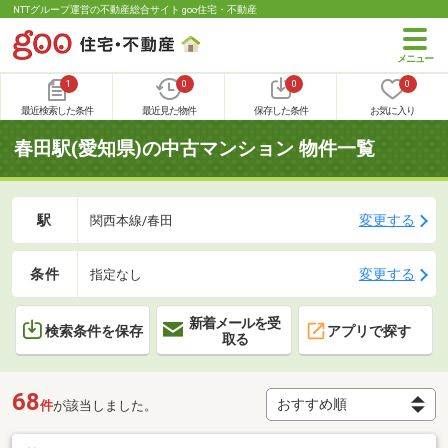
NTTグループ運営の不動産総合サイト goo住宅・不動産
1
0
0
0
最近検索した条件
最近見た物件
保存した条件
お気に入り
春田駅(愛知県)の中古マンション 物件一覧
駅
変更する
関西本線/春田
条件
変更する
指定なし
新着メールを受
検索条件を保存
アプリで探す
取る
68
件
が該当しました。