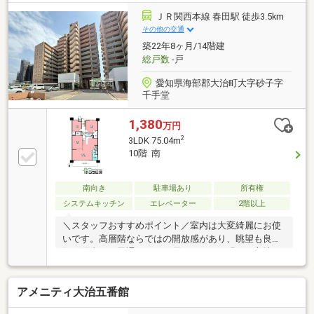
場2台確保済み・返済額や融資可能額など、お客様の
ご希望にあわせてご提案。住宅ローンが初めての方で
ＪＲ関西本線 春田駅 徒歩3.5km
もお気軽にご相談ください。【周辺施設】・千音寺小
その他の交通
学校まで約1200ｍ（徒歩約15分）・はとり中学校まで
築22年8ヶ月/14階建
約1000ｍ（徒歩約13分）
総戸数
-戸
愛知県海部郡大治町大字砂子字
千手堂
1,380
万円
2
3LDK 75.04m
10階 南
南向き
駐車場あり
所有権
システムキッチン
エレベーター
2階以上
＼スタッフおすすめポイント／室内は大変綺麗にお使
いです。高層階ならではの開放感があり、眺望も良
好！陽当り・風通しともに優れており、明るく心地よ
い住空間が広がります。さらに、周辺環境やアクセス
面にも恵まれたロケーションで、利便性と住みやすさ
アメニティ大治五番館
を兼ね備えている点も魅力です。毎日の暮らしを快適
にお過ごしいただけるおすすめのお部屋となっており