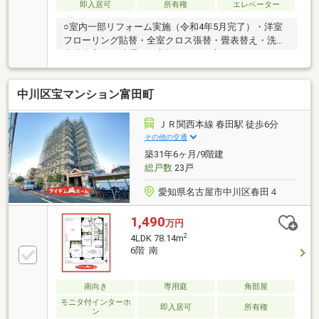
即入居可
所有権
エレベーター
○室内一部リフォーム実施（令和4年5月完了）・洋室
フローリング貼替・全室クロス張替・畳表替え・洗面
化粧台交換・洗濯パン交換・トイレ交換・システムキ
ッチン交換・ハウスクリーニング等○室内リフォーム
履歴有り（平成28年5月）・フローリング・浴室・給
中川区宝マンション富田町
湯器等○東南角部屋のため、陽当たり・通風良好！○４
LDKの全室収納付きのため、お部屋もすっきり！○周
辺、小学校や中学校、生活施設が徒歩圏内！○オート
ＪＲ関西本線 春田駅 徒歩6分
ロック付きでセキュリティ面も安心！
その他の交通
築31年6ヶ月/9階建
総戸数
23戸
愛知県名古屋市中川区春田４
1,490
万円
2
4LDK 78.14m
6階 南
南向き
専用庭
角部屋
モニタ付インターホ
即入居可
所有権
ン