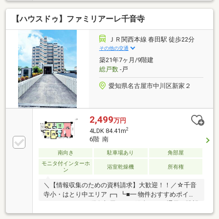
心地よさが満ちる、南西角のプライベート邸宅■8階部
分、陽光あふれる上層階の贅沢な住まい──【便利さ×
【ハウスドゥ】ファミリアーレ千音寺
快適さを両立した、上質な暮らしを】──◆お部屋から
花火鑑賞できる贅沢ロケーション◇「戸田」駅徒歩9
分、時間にゆとりを生む立地◆小・中学校 徒歩5分圏
ＪＲ関西本線 春田駅 徒歩22分
内──【“暮らしを豊かにする”設備が充実】──＊宅配
その他の交通
ボックス ＊エレベーター ＊2025年8月：LDK床貼
築21年7ヶ月/9階建
替 ＊エアコン4台付き
総戸数
-戸
愛知県名古屋市中川区新家２
2,499
万円
2
4LDK 84.41m
6階 南
南向き
駐車場あり
角部屋
モニタ付インターホ
浴室乾燥機
所有権
ン
＼【情報収集のための資料請求】大歓迎！！／☆千音
寺小・はとり中エリア┏┓┗■━ 物件おすすめポイン
ト ━・・・・■6階角部屋につき陽当たり・通風・眺望
良好♪■ペット飼育可能！（成長時体高60ｃｍ程度の