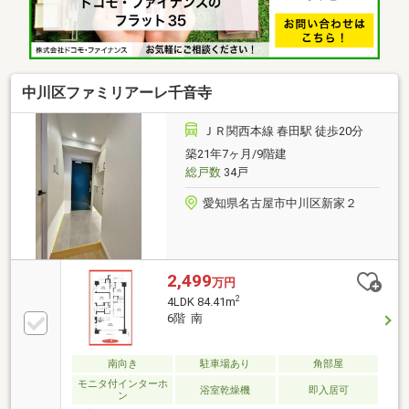
中川区ファミリアーレ千音寺
ＪＲ関西本線 春田駅 徒歩20分
築21年7ヶ月/9階建
総戸数
34戸
愛知県名古屋市中川区新家２
2,499
万円
2
4LDK 84.41m
6階 南
南向き
駐車場あり
角部屋
モニタ付インターホ
浴室乾燥機
即入居可
ン