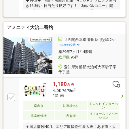
◆特徴◆『6階・南西角部屋・4ＬＤＫ』リビング南向
き16.3帖・日当たり良好です！『3面バルコニー』陽当
たり良好！広々としたバルコニーで洗濯物のスペース
に困りません！『ペット可』ワンチャン、ネコちゃん
の飼育可（規約有）！◆設備仕様◆『2026年6月リフ
アメニティ大治二番館
ォーム完工』■水回り：キッチン、バス、洗面、トイ
レ、給湯器■内装：クロス全室、床材、建具、畳表
替、障子・襖貼替他◆間仕切り可◆リビングと和室の
ＪＲ関西本線 春田駅 徒歩3.2km
間に間仕切りがあるので用途、ライフスタイルの変化
その他の交通
に合わせて使用できます！◆大容量収納◆クローゼッ
築29年7ヶ月/14階建
ト、押入、廊下収納、玄関収納もあるため収納スペー
総戸数
95戸
スには困りません！
愛知県海部郡大治町大字砂子字
千手堂
1,190
万円
2
4LDK 76.78m
1階 南
モニタ付インターホ
南向き
駐車場あり
ン
リフォームリノベー
浴室乾燥機
所有権
ション
全国店舗数NO.1。エリア取扱物件最大級！あま市・大