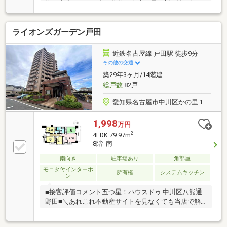
決／当店はエリア内の物件の大半を最・新・情・報で
掲載！ほかのページで気になる物件もご相談くださ
い。◆春田小学校/富田中学校◆アクセス良好◎◆周
ライオンズガーデン戸田
辺環境充実！◆ルーフガーデン付き※写真をクリック
すると、詳細をご覧いただけます。＝＝＝＝＝＝＝＝
＝＝＝＝＝＝＝＝＝＝＝＝＝＝＝＝＝《平日もご案内
近鉄名古屋線 戸田駅 徒歩9分
可能！》百聞は一見学にしかず。見るだけOK、聞くだ
その他の交通
けOK！事前にご予約いただくと、スムーズにご見学い
築29年3ヶ月/14階建
ただけます。＝＝＝＝＝＝＝＝＝＝＝＝＝＝＝＝＝＝
総戸数
82戸
＝＝＝＝＝＝＝
愛知県名古屋市中川区かの里１
1,998
万円
2
4LDK 79.97m
8階 南
南向き
駐車場あり
角部屋
モニタ付インターホ
所有権
システムキッチン
ン
■接客評価コメント五つ星！ハウスドゥ 中川区八熊通
野田■＼あれこれ不動産サイトを見なくても当店で解
決／当店はエリア内の物件の大半を最・新・情・報で
掲載！ほかのページで気になる物件もご相談くださ