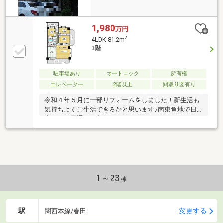
1,980
万円
2
4LDK 81.2m
3階
駐車場あり
オートロック
所有権
エレベーター
2階以上
間取り図有り
令和４年５月に一部リフォームをしました！新生活も
気持ちよくご生活できるかと思います♪南東角地で日
当たり・風通しも良好！！
1～23
棟
駅
変更する
関西本線/春田