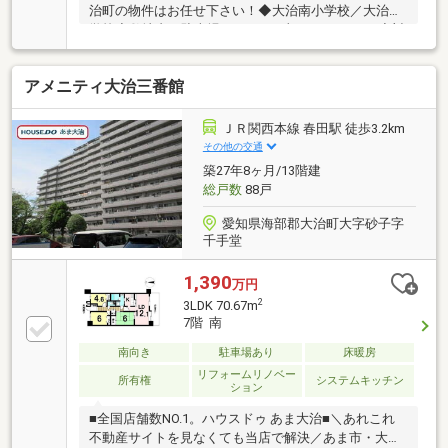
治町の物件はお任せ下さい！◆大治南小学校／大治中
学校◆敷地内に駐車場あり。（月額：7、500円）◆対
面・カウンターキッチンでお料理しながら、家族との
会話も楽しめます。◆浴室乾燥機付きで雨の日のお洗
アメニティ大治三番館
濯に大活躍！◆食器洗浄乾燥機付きなので、面倒な後
片付けもラクですね。※写真をクリックすると、詳細
をご覧いただけます。見るだけOK、聞くだけOK。実
ＪＲ関西本線 春田駅 徒歩3.2km
際に現地を体感してみてください。地域密着店の私た
その他の交通
ちは、周辺環境、相場、お得な住宅ローンプランなど
築27年8ヶ月/13階建
ご丁寧にご案内できます。
総戸数
88戸
愛知県海部郡大治町大字砂子字
千手堂
1,390
万円
2
3LDK 70.67m
7階 南
南向き
駐車場あり
床暖房
リフォームリノベー
所有権
システムキッチン
ション
■全国店舗数NO.1。ハウスドゥ あま大治■＼あれこれ
不動産サイトを見なくても当店で解決／あま市・大治