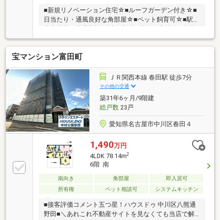
■新規リノベーション住宅☆■ルーフガーデン付き☆■
日当たり・通風良好な角部屋☆■ペット飼育可☆■駅・
小中学校・商業施設が近く生活便利な好立地☆■春田
小学校まで約560ｍ■富田中学校まで約450ｍ
■□■□■□■□■□■□■□■□■□■□■□■0120-121-090【通話料
宝マンション富田町
無料】お気軽にお問い合わせください！平日、土日問
わずご案内致します！自己資金0円、自営業の方、勤
務年数が短い方など資金計画でご不安な方もお気軽に
ＪＲ関西本線 春田駅 徒歩7分
ご相談ください♪未公開物件情報も多数ご用意してお
その他の交通
ります♪■□■□■□■□■□■□■□■□■□■□■□■
築31年6ヶ月/9階建
総戸数
23戸
愛知県名古屋市中川区春田４
1,490
万円
2
4LDK 78.14m
6階 南
南向き
角部屋
即入居可
所有権
ペット相談可
システムキッチン
■接客評価コメント五つ星！ハウスドゥ 中川区八熊通
野田■＼あれこれ不動産サイトを見なくても当店で解