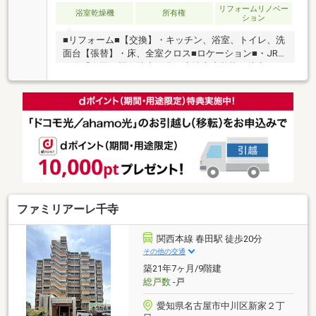
リフォームリノベー
浴室乾燥機
所有権
ション
■リフォーム■【交換】・キッチン、浴室、トイレ、洗
面台【張替】・床、全室クロス■ロケーション■・JR関
西線「春田」駅 徒歩42分・大治南小学校 徒歩13
分・大治中学校 徒歩24分・大治南保育園 徒歩14
分・アオキスーパー大治南店 徒歩15分・スギヤマ大
治店 徒歩20分・ファミリーマート大治砂子店 徒歩
15分◇◇車やクレジットカード等、他の借入がある
方。団体信用生命保険に不安のある方。自己資金の少
ない方。住宅ローンに詳しい担当者が親身にサポー
ト！ローンの相談から始めてみませんか？◇◇
ファミリアーレ千寺
関西本線 春田駅 徒歩20分
その他の交通
築21年7ヶ月/9階建
総戸数
-戸
愛知県名古屋市中川区新家２丁