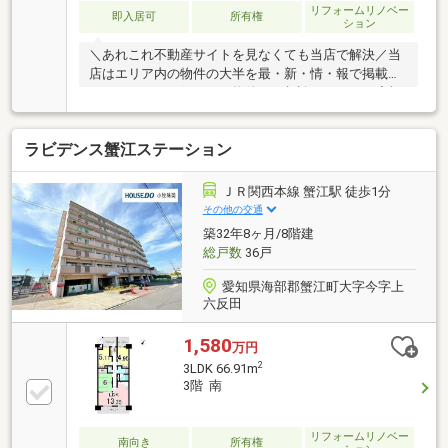
リフォームリノベー
即入居可
所有権
ション
＼あれこれ不動産サイトを見なくても当店で解決／当
店はエリア内の物件の大半を最・新・情・報で掲載！
ほかのページで気になる物件もご相談ください。◆福
春小学校/南陽中学校◆角住戸◆ゆとりある専有面積
約24.33坪◆約6.95坪の広々としたバルコニー※写真を
ラビデンス蟹江ステーション
クリックすると、詳細をご覧いただけます。＝＝＝＝
＝＝＝＝＝＝＝＝＝＝＝＝＝＝＝＝＝＝＝＝＝《平日
もご案内可能です♪》地域密着店の私達は、周辺環
ＪＲ関西本線 蟹江駅 徒歩1分
境、相場、お得な住宅ローンプランなど丁寧にご案内
その他の交通
できます。＝＝＝＝＝＝＝＝＝＝＝＝＝＝＝＝＝＝＝
築32年8ヶ月/8階建
＝＝＝＝＝＝
総戸数
36戸
愛知県海部郡蟹江町大字今字上
六反田
1,580
万円
2
3LDK 66.91m
3階 南
リフォームリノベー
南向き
所有権