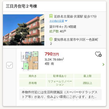
い。◆豊治小学校／供米田中学校◆ほっこり和室あり
三日月住宅２号棟
♪◆見晴らし良い8階角部屋♪◆国道302号・4名二環す
ぐ、通勤お出かけの移動も便利♪※写真をクリックする
と、詳細をご覧いただけます。＝＝＝＝＝＝＝＝＝＝
近鉄名古屋線 伏屋駅 徒歩17分
＝＝＝＝＝＝＝＝＝＝＝＝＝＝＝《お問合せからすぐ
その他の交通
ご案内！》見るだけOK、聞くだけOK。実際に現地を
築51年4ヶ月/4階建
体感してみてください。＝＝＝＝＝＝＝＝＝＝＝＝＝
総戸数
40戸
＝＝＝＝＝＝＝＝＝＝＝＝
愛知県名古屋市中川区一色新町
２
790
万円
2
3LDK 78.68m
4階 南
南向き
駐車場あり
最上階
リフォームリノベー
所有権
2階以上
ション
本物件付近には生活利便施設（スーパーやドラッグス
トア等）があり、住みよい環境にございます。また、
小・中学校も徒歩で通学可能です。空室につきご内覧
可能です。＜周辺施設＞・三日月公園 徒歩約１分・