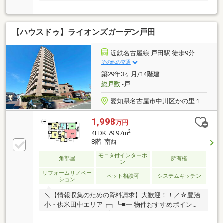
町エリア専門。取り扱い物件多数。最新の情報をスピ
ーディーにお届け。ネットに掲載していない物件は店
頭でご紹介いたします。◆大治南小学校／大治中学校
【ハウスドゥ】ライオンズガーデン戸田
◆7階部分のため日当たり・通風良好◆北側洋室に床
暖房あり◆オートロックのため防犯面も安心です◆南
向きバルコニー※写真をクリックすると、詳細をご覧
近鉄名古屋線 戸田駅 徒歩9分
いただけます。
その他の交通
築29年3ヶ月/14階建
総戸数
-戸
愛知県名古屋市中川区かの里１
1,998
万円
2
4LDK 79.97m
8階 南西
モニタ付インターホ
角部屋
所有権
ン
リフォームリノベー
ペット相談可
システムキッチン
ション
＼【情報収集のための資料請求】大歓迎！！／☆豊治
小・供米田中エリア┏┓┗■━ 物件おすすめポイント
━・・・・■ペット飼育可能（小型犬・猫／規約有）■