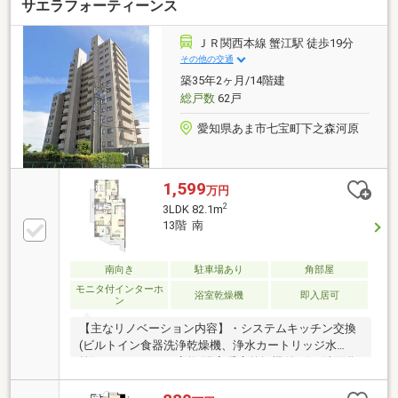
サエラフォーティーンス
ＪＲ関西本線 蟹江駅 徒歩19分
その他の交通
築35年2ヶ月/14階建
総戸数
62戸
愛知県あま市七宝町下之森河原
1,599
万円
2
3LDK 82.1m
13階 南
南向き
駐車場あり
角部屋
モニタ付インターホ
浴室乾燥機
即入居可
ン
【主なリノベーション内容】・システムキッチン交換
(ビルトイン食器洗浄乾燥機、浄水カートリッジ水
栓)・ユニットバス交換(浴室暖房乾燥機付き)・洗面化
粧台鏡交換・トイレ交換・建具交換・SWコンセント
交換・クロス貼替・フローリング張替・CF貼替・ハウ