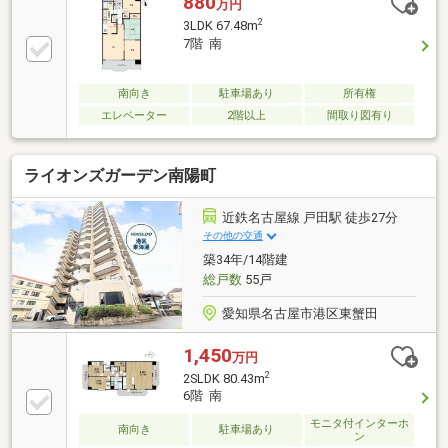
880
万円
スクリーニング等～空家につき即日のご案内も可能！
2
3LDK 67.48m
～お気兼ねなくお問合せくださいませ。住宅ローンや
7階 南
リフォームのご相談も承ります。
南向き
駐車場あり
所有権
エレベーター
2階以上
間取り図有り
ライオンズガーデン南陽町
近鉄名古屋線 戸田駅 徒歩27分
その他の交通
築34年/14階建
総戸数
55戸
愛知県名古屋市港区東蟹田
1,450
万円
2
2SLDK 80.43m
6階 南
モニタ付インターホ
南向き
駐車場あり
ン