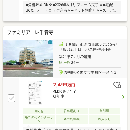
■角部屋4LDK☆■2026年6月リフォーム完了☆■宅配
BOX、オートロック完備☆■ペット飼育可☆■スーパ
ー・コンビニ徒歩圏内☆■リビング16.3帖×隣接和室6
帖☆■千音寺小学校まで約1200ｍ■はとり中学校まで約
1300ｍ■□■□■□■□■□■□■□■□■□■□■□■0120-121-
ファミリアーレ千音寺
090【通話料無料】お気軽にお問い合わせください！
平日、土日問わずご案内致します！自己資金0円、自
営業の方、勤務年数が短い方など資金計画でご不安な
ＪＲ関西本線 春田駅 バス20分/
方もお気軽にご相談ください♪未公開物件情報も多数
「服部五丁目」バス停 停歩4分
ご用意しております♪■□■□■□■□■□■□■□■□■□■□■□■
築21年7ヶ月/9階建
総戸数
34戸
愛知県名古屋市中川区千音寺２
2,499
万円
2
4LDK 84.41m
6階 南
南向き
駐車場あり
角部屋
モニタ付インターホ
浴室乾燥機
即入居可
ン