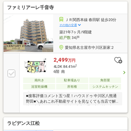
五反田小学校 徒歩約５分・一色中学校 徒歩約６
ファミリアーレ千音寺
分・セブンイレブン名古屋一色新町店 徒歩約５分・
アオキスーパー一色新町店 徒歩約６分当マンション
管理組合等の取り決めにより、賃貸投資目的や社宅な
ＪＲ関西本線 春田駅 徒歩20分
ど、所有者ではない第三者の方がお住いになることは
その他の交通
ご遠慮頂いております。あらかじめご了承ください。
築21年7ヶ月/9階建
総戸数
34戸
愛知県名古屋市中川区新家２
2,499
万円
2
4LDK 84.41m
6階 南
南向き
駐車場あり
角部屋
浴室乾燥機
所有権
システムキッチン
■接客評価コメント五つ星！ハウスドゥ 中川区八熊通
野田■＼あれこれ不動産サイトを見なくても当店で解
決／当店はエリア内の物件の大半を最・新・情・報で
掲載！ほかのページで気になる物件もご相談くださ
い。◆千音寺小学校/はとり中学校◆平面駐車場継承
ラビデンス江松
可◆新生活がスムーズに始められるリフォーム物件
◎◆不在時でも安心して荷物が受け取れる宅配BOXあ