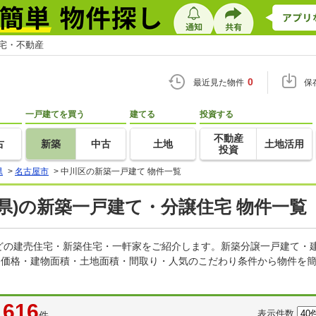
住宅・不動産
0
最近見た物件
保
一戸建てを買う
建てる
投資する
不動産
古
新築
中古
土地
土地活用
投資
県
>
名古屋市
>
中川区の新築一戸建て 物件一覧
県)の新築一戸建て・分譲住宅 物件一覧
どの建売住宅・新築住宅・一軒家をご紹介します。新築分譲一戸建て・
。価格・建物面積・土地面積・間取り・人気のこだわり条件から物件を簡
616
表示件数
件