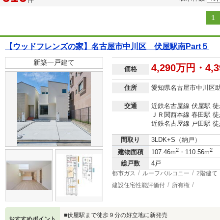
1
【ウッドフレンズの家】名古屋市中川区 伏屋駅南Part５
新築一戸建て
4,290万円・4,
価格
住所
愛知県名古屋市中川区
交通
近鉄名古屋線 伏屋駅 徒
ＪＲ関西本線 春田駅 徒
近鉄名古屋線 戸田駅 徒
間取り
3LDK+S（納戸）
2
2
建物面積
107.46m
・110.56m
総戸数
4戸
都市ガス
ルーフバルコニー
2階建て
建設住宅性能評価付
所有権
■伏屋駅まで徒歩９分の好立地に新発売
おすすめポイント