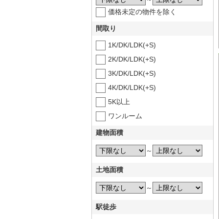
価格未定の物件を除く
間取り
1K/DK/LDK(+S)
2K/DK/LDK(+S)
3K/DK/LDK(+S)
4K/DK/LDK(+S)
5K以上
ワンルーム
建物面積
～
土地面積
～
駅徒歩