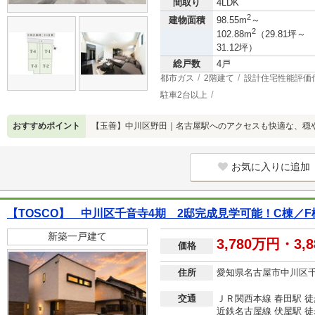
間取り
4LDK
2
建物面積
98.55m
～
2
102.88m
（29.81坪～
31.12坪）
総戸数
4戸
都市ガス
2階建て
設計住宅性能評価
駐車2台以上
おすすめポイント
【玉善】中川区野田｜名古屋駅へのアクセスも快適な、穏
お気に入りに追加
【TOSCO】 中川区千音寺4期 2邸完成見学可能！C棟／
新築一戸建て
3,780万円・3,
価格
住所
愛知県名古屋市中川区
交通
ＪＲ関西本線 春田駅 徒
近鉄名古屋線 伏屋駅 徒