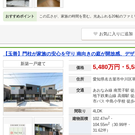
おすすめポイント
この広さが、家族の時間を育む。光あふれる20帖のファミ
お気に入りに追加
【玉善】門柱が家族の安心を守り 南向きの庭が開放感、デザ
新築一戸建て
5,480万円・5,
価格
住所
愛知県名古屋市中川区
交通
あおなみ線 南荒子駅 徒
地下鉄東山線 高畑駅 徒
市バス 中島小学校 徒歩
間取り
4LDK
2
建物面積
102.47m
・
2
104.55m
（30.99坪・
31.62坪）