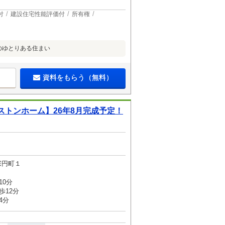
付
建設住宅性能評価付
所有権
のゆとりある住まい
資料をもらう（無料）
トンホーム】26年8月完成予定！
宗円町１
10分
歩12分
4分