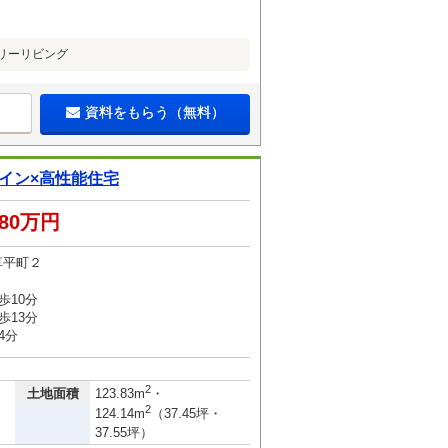
リーリビング
資料をもらう（無料）
イン×高性能住宅
580万円
草平町２
歩10分
歩13分
4分
2
土地面積
123.83m
・
2
124.14m
（37.45坪・
37.55坪）