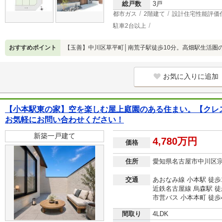
総戸数
3戸
都市ガス
2階建て
設計住宅性能評価
駐車2台以上
おすすめポイント
【玉善】中川区草平町│南荒子駅徒歩10分。高畑駅生活圏
お気に入りに追加
【小本駅東の家】空を楽しむ屋上庭園のある住まい。【クレス
お気軽にお問い合わせください！
新築一戸建て
4,780万円
価格
住所
愛知県名古屋市中川区
交通
あおなみ線 小本駅 徒歩
近鉄名古屋線 烏森駅 徒
市営バス 小本本町 徒歩
間取り
4LDK