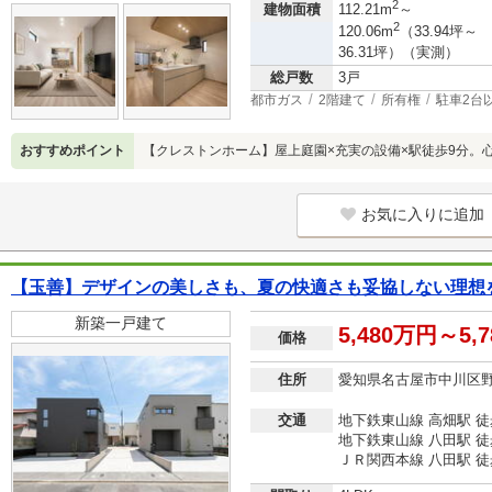
2
建物面積
112.21m
～
2
120.06m
（33.94坪～
36.31坪）（実測）
総戸数
3戸
都市ガス
2階建て
所有権
駐車2台
おすすめポイント
【クレストンホーム】屋上庭園×充実の設備×駅徒歩9分。
お気に入りに追加
【玉善】デザインの美しさも、夏の快適さも妥協しない理想
新築一戸建て
5,480万円～5,
価格
住所
愛知県名古屋市中川区
交通
地下鉄東山線 高畑駅 徒
地下鉄東山線 八田駅 徒
ＪＲ関西本線 八田駅 徒