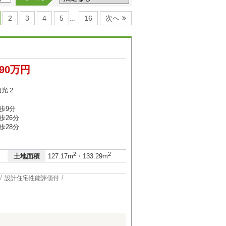
2
3
4
5
16
次へ
…
390万円
助光２
歩9分
歩26分
歩28分
2
2
土地面積
127.17m
・133.29m
設計住宅性能評価付