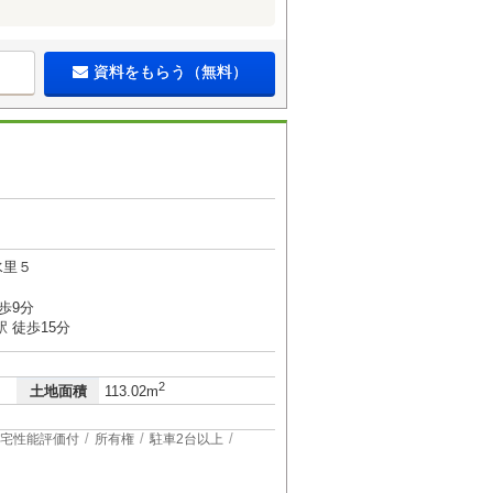
資料をもらう（無料）
水里５
歩9分
 徒歩15分
2
土地面積
113.02m
宅性能評価付
所有権
駐車2台以上