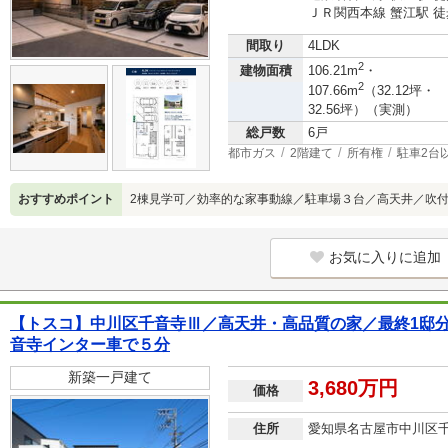
ＪＲ関西本線 蟹江駅 徒
間取り
4LDK
2
建物面積
106.21m
・
2
107.66m
（32.12坪・
32.56坪）（実測）
総戸数
6戸
都市ガス
2階建て
所有権
駐車2台
おすすめポイント
2棟見学可／効率的な家事動線／駐車場３台／高天井／吹
お気に入りに追加
【トスコ】中川区千音寺Ⅲ／高天井・高品質の家／最終1邸
音寺インター車で５分
新築一戸建て
3,680万円
価格
住所
愛知県名古屋市中川区