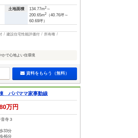
2
土地面積
134.77m
～
2
200.65m
（40.76坪～
60.69坪）
付
建設住宅性能評価付
所有権
やかで心地よい住環境
資料をもらう（無料）
F棟 パパママ家事動線
880万円
千音寺３
歩33分
歩46分