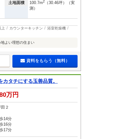
2
土地面積
100.7m
（30.46坪）（実
測）
以上
カウンターキッチン
浴室乾燥機
心地よい理想の住まい
資料をもらう（無料）
をカタチにする玉善品質。
780万円
野田２
歩14分
歩16分
歩17分