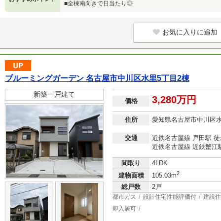
■全棟南向きで日当たり◎
お気に入りに追加
ブルーミングガーデン 名古屋市中川区水里5丁目2棟
新築一戸建て
3,280万円
価格
住所
愛知県名古屋市中川区
交通
近鉄名古屋線 戸田駅 徒
近鉄名古屋線 近鉄蟹江駅
間取り
4LDK
2
建物面積
105.03m
総戸数
2戸
都市ガス
設計住宅性能評価付
建設住
即入居可