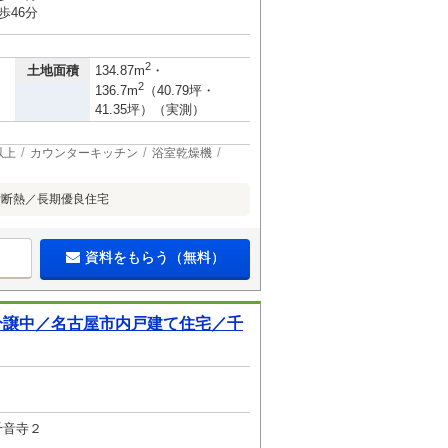
歩46分
2
土地面積
134.87m
・
2
136.7m
（40.79坪・
41.35坪）（実測）
以上
カウンターキッチン
浴室乾燥機
付断熱／長期優良住宅
資料をもらう（無料）
分譲中／名古屋市内戸建て住宅／千
千音寺２