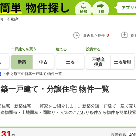
住宅・不動産
0
最近見た物件
保
一戸建てを買う
建てる
投資する
不動産
古
新築
中古
土地
土地活用
投資
県
>
牧之原市の新築一戸建て 物件一覧
新築一戸建て・分譲住宅 物件一覧
売住宅・新築住宅・一軒家をご紹介します。新築分譲一戸建て・建て売
・建物面積・土地面積・間取り・人気のこだわり条件から物件を簡単検索
31
表示件数
件