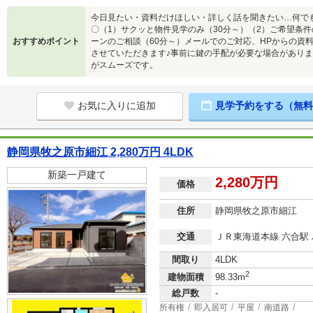
今日見たい・資料だけほしい・詳しく話を聞きたい…何でも
〇（1）サクッと物件見学のみ（30分～）（2）ご希望条件
おすすめポイント
ーンのご相談（60分～）メールでのご対応、HPからの資
させていただきます♪事前に鍵の手配が必要な場合があり
がスムーズです。
お気に入りに追加
見学予約をする（無料
静岡県牧之原市細江 2,280万円 4LDK
新築一戸建て
2,280万円
価格
住所
静岡県牧之原市細江
交通
ＪＲ東海道本線 六合駅 
間取り
4LDK
2
建物面積
98.33m
総戸数
-
所有権
即入居可
平屋
南道路