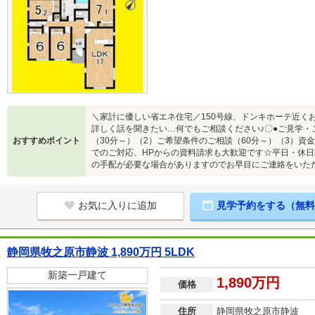
＼家計に優しい省エネ住宅／150号線、ドンキホーテ近く
詳しく話を聞きたい…何でもご相談ください♪〇●ご見学・
おすすめポイント
（30分～）（2）ご希望条件のご相談（60分～）（3）資
でのご対応、HPからの資料請求も大歓迎です☆平日・休日
の手配が必要な場合がありますのでお早目にご連絡をいた
お気に入りに追加
見学予約をする（無料
静岡県牧之原市静波 1,890万円 5LDK
新築一戸建て
1,890万円
価格
住所
静岡県牧之原市静波