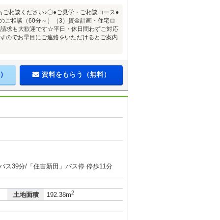
ご相談ください♪〇●ご見学・ご相談コース●
のご相談（60分～）（3）資金計画・住宅ロ
料請求も大歓迎です☆平日・休日問わずご対応
ますのでお早目にご連絡をいただけるとご案内
）
資料をもらう（無料）
バス39分/「住吉新田」バス停 停歩11分
2
土地面積
192.38m