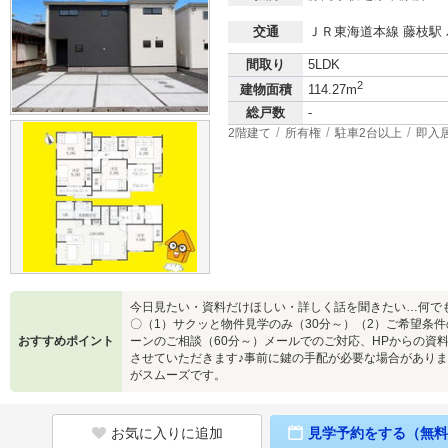
交通
ＪＲ東海道本線 藤枝駅 
間取り
5LDK
2
建物面積
114.27m
総戸数
-
2階建て
所有権
駐車2台以上
即入
今日見たい・資料だけほしい・詳しく話を聞きたい…何でも
〇（1）サクッと物件見学のみ（30分～）（2）ご希望条件
おすすめポイント
ーンのご相談（60分～）メールでのご対応、HPからの資
させていただきます♪事前に鍵の手配が必要な場合があり
がスムーズです。
お気に入りに追加
見学予約をする（無料