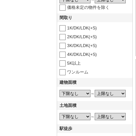
価格未定の物件を除く
間取り
1K/DK/LDK(+S)
2K/DK/LDK(+S)
3K/DK/LDK(+S)
4K/DK/LDK(+S)
5K以上
ワンルーム
建物面積
～
土地面積
～
駅徒歩