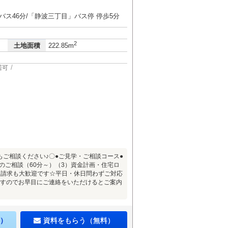
バス46分/「静波三丁目」バス停 停歩5分
2
土地面積
222.85m
居可
ご相談ください♪〇●ご見学・ご相談コース●
のご相談（60分～）（3）資金計画・住宅ロ
料請求も大歓迎です☆平日・休日問わずご対応
ますのでお早目にご連絡をいただけるとご案内
）
資料をもらう（無料）