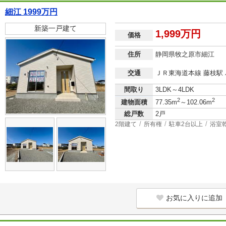
細江 1999万円
新築一戸建て
1,999万円
価格
住所
静岡県牧之原市細江
交通
ＪＲ東海道本線 藤枝駅 
間取り
3LDK～4LDK
2
2
建物面積
77.35m
～102.06m
総戸数
2戸
2階建て
所有権
駐車2台以上
浴室
お気に入りに追加