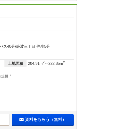
バス40分/静波三丁目 停歩5分
2
2
土地面積
204.91m
～222.85m
乾燥機
資料をもらう（無料）