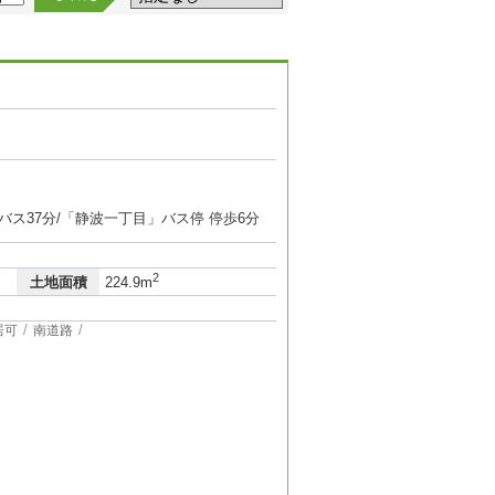
バス37分/「静波一丁目」バス停 停歩6分
2
土地面積
224.9m
居可
南道路