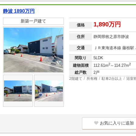
静波 1890万円
新築一戸建て
1,890万円
価格
住所
静岡県牧之原市静波
交通
ＪＲ東海道本線 藤枝駅 
間取り
5LDK
2
2
建物面積
112.61m
～114.27m
総戸数
2戸
2階建て
所有権
駐車2台以上
浴室
お気に入りに追加