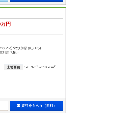
60万円
バス26分/沢水加原 停歩12分
利用 7.5km
2
2
土地面積
198.76m
～318.78m
資料をもらう（無料）