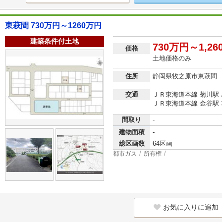
東萩間 730万円～1260万円
建築条件付土地
730万円～1,2
価格
土地価格のみ
住所
静岡県牧之原市東萩間
交通
ＪＲ東海道本線 菊川駅 
ＪＲ東海道本線 金谷駅 車
間取り
-
建物面積
-
総区画数
64区画
都市ガス
所有権
お気に入りに追加