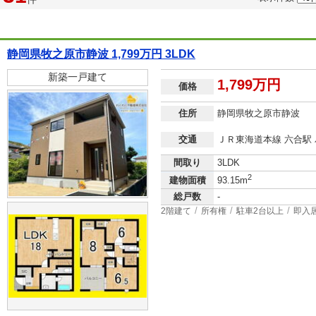
静岡県牧之原市静波 1,799万円 3LDK
新築一戸建て
1,799万円
価格
住所
静岡県牧之原市静波
交通
ＪＲ東海道本線 六合駅 
間取り
3LDK
2
建物面積
93.15m
総戸数
-
2階建て
所有権
駐車2台以上
即入