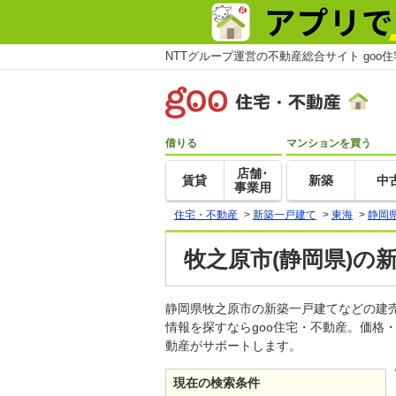
NTTグループ運営の不動産総合サイト goo
借りる
マンションを買う
店舗･
賃貸
新築
中
事業用
住宅・不動産
>
新築一戸建て
>
東海
>
静岡
牧之原市(静岡県)の
静岡県牧之原市の新築一戸建てなどの建
情報を探すならgoo住宅・不動産。価格
動産がサポートします。
現在の検索条件