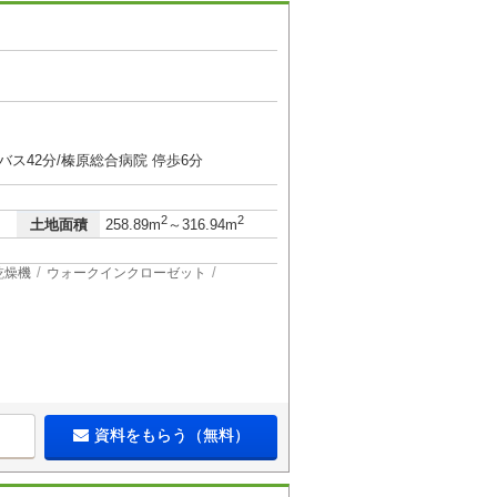
バス42分/榛原総合病院 停歩6分
2
2
土地面積
258.89m
～316.94m
乾燥機
ウォークインクローゼット
資料をもらう（無料）