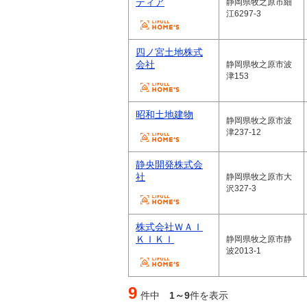
ティア
静岡県牧之原市細
江6297-3
四ノ宮土地株式
会社
静岡県牧之原市波
津153
昭和土地建物
静岡県牧之原市波
津237-12
静央開発株式会
社
静岡県牧之原市大
沢327-3
株式会社ＷＡＩ
ＫＩＫＩ
静岡県牧之原市静
波2013-1
9
件中
1～9
件を表示