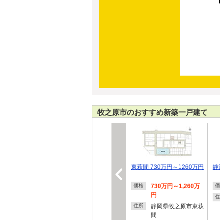
牧之原市のおすすめ新築一戸建て
東萩間 730万円～1260万円
静
730万円～1,260万
価格
価
円
住
静岡県牧之原市東萩
住所
間