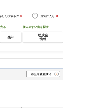
0
0
存した検索条件
お気に入り
売る
住みやすい街を探す
助成金
売却
情報