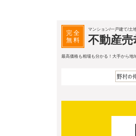
マンション/一戸建て/土
完全
不動産売
無料
最高価格も相場も分かる！大手から地