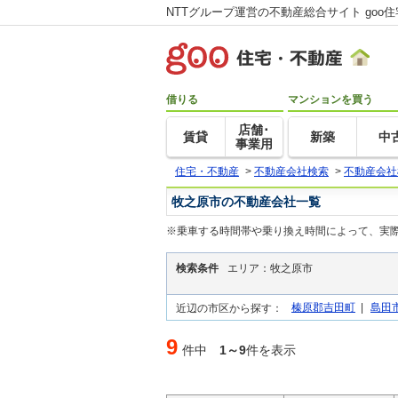
NTTグループ運営の不動産総合サイト goo
借りる
マンションを買う
店舗･
賃貸
新築
中
事業用
住宅・不動産
>
不動産会社検索
>
不動産会社
牧之原市の不動産会社一覧
※乗車する時間帯や乗り換え時間によって、実
検索条件
エリア：牧之原市
榛原郡吉田町
|
島田
近辺の市区から探す：
9
件中
1～9
件を表示