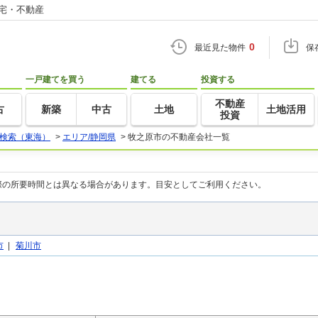
住宅・不動産
0
最近見た物件
保
一戸建てを買う
建てる
投資する
不動産
古
新築
中古
土地
土地活用
投資
検索（東海）
>
エリア/静岡県
>
牧之原市の不動産会社一覧
際の所要時間とは異なる場合があります。目安としてご利用ください。
市
|
菊川市