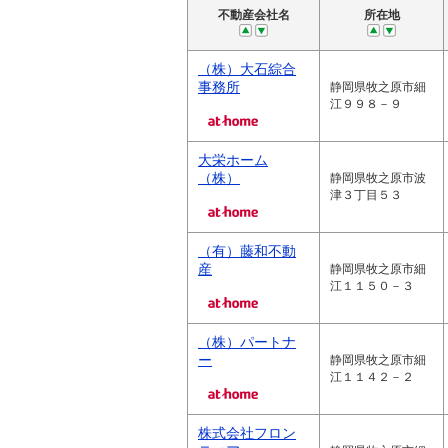
不動産会社名
所在地
（株）大石綜合
事務所
静岡県牧之原市細
江９９８－９
大栄ホーム
（株）
静岡県牧之原市波
津３丁目５３
（有）藤和不動
産
静岡県牧之原市細
江１１５０－３
（株）パートナ
ー
静岡県牧之原市細
江１１４２－２
株式会社フロン