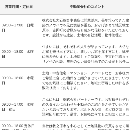
営業時間・定休日
不動産会社のコメント
株式会社大石綜合事務所は開業以来、長年培ってきた建
09:00～17:00 日曜
築のノウハウを元に実績を重ね、おかげさまで地元牧之
日
原市、吉田町の皆様からも確かな信頼をいただいており
ます。設計から建築、土地の有効活用、物件管理と、…
住まいには、それぞれの人生が詰まっています。大切な
09:00～18:00 水曜
お家を売り出す方にも、新しいお家を探す方にも、誠実
日
に向き合います。土地探し＋ご新築や、中古住宅購入＋
リノベの相談、無理のない資金計画でのご提案もお任…
土地・中古住宅・マンション・アパートなど お客様の
09:00～18:00 水曜
ご希望に合った物件をご紹介させていただきます。いつ
日
でもお気軽にご相談ください。地域に密着した物件を多
数取り扱っております。
こんにちは、株式会社パートナーです。お客様それぞれ
09:00～17:00 水曜
のスタイルに合わせた不動産のご紹介をさせていただき
日・祝日
たいと思っております。ポルトガル語・タガログ語・英
語対応可能です。是非、お気軽に何でもご相談くださ…
09:00～18:00 定休日:
当社は牧之原市を中心として土地建物の売買をさせて頂