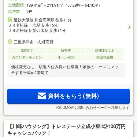
土地面積
2
2
189.41m
～211.91m
（57.29坪～64.10坪）
総戸数
9戸
近鉄大阪線 川合高岡駅 徒歩11分
ＪＲ名松線 一志駅 徒歩15分
ＪＲ名松線 伊勢八太駅 徒歩31分
三重県津市一志町高野
2階建て
所有権
駐車2台以上
カウンターキッチン
オール電化
浴室乾燥機
価格変更なし｜駅近＆住み良い住環境！家族のニーズにマッ
チする平屋or2階建て
資料をもらう(無料)
※SUUMOのお問い合わせページへ移動します
【川崎ハウジング】トレステージ立成小東Ⅱ◎100万円
キャッシュバック！