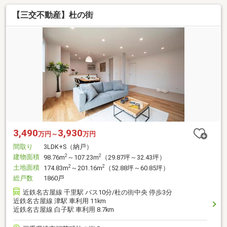
【三交不動産】杜の街
3,490
3,930
万円～
万円
間取り
3LDK+S（納戸）
建物面積
2
2
98.76m
～107.23m
（29.87坪～32.43坪）
土地面積
2
2
174.83m
～201.16m
（52.88坪～60.85坪）
総戸数
1860戸
近鉄名古屋線 千里駅 バス10分/杜の街中央 停歩3分
近鉄名古屋線 津駅 車利用 11km
近鉄名古屋線 白子駅 車利用 8.7km