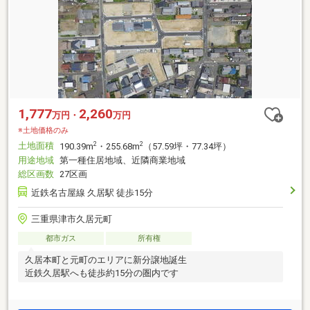
1,777
2,260
万円・
万円
※土地価格のみ
土地面積
2
2
190.39m
・255.68m
（57.59坪・77.34坪）
用途地域
第一種住居地域、近隣商業地域
総区画数
27区画
近鉄名古屋線 久居駅 徒歩15分
三重県津市久居元町
都市ガス
所有権
久居本町と元町のエリアに新分譲地誕生
近鉄久居駅へも徒歩約15分の圏内です