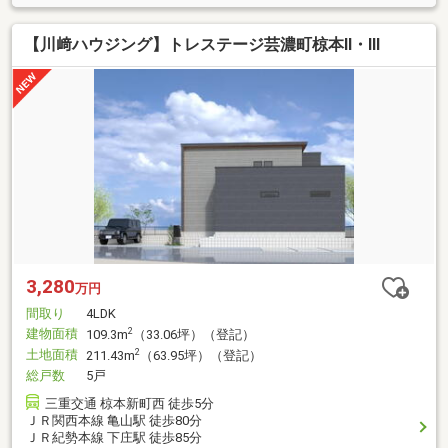
【川﨑ハウジング】トレステージ芸濃町椋本Ⅱ・Ⅲ
3,280
万円
間取り
4LDK
建物面積
2
109.3m
（33.06坪）（登記）
土地面積
2
211.43m
（63.95坪）（登記）
総戸数
5戸
三重交通 椋本新町西 徒歩5分
ＪＲ関西本線 亀山駅 徒歩80分
ＪＲ紀勢本線 下庄駅 徒歩85分