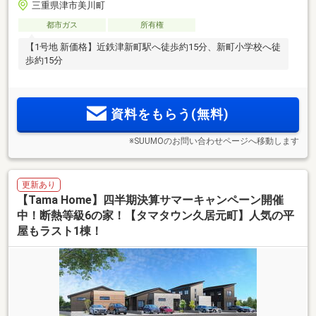
三重県津市美川町
都市ガス
所有権
【1号地 新価格】近鉄津新町駅へ徒歩約15分、新町小学校へ徒
歩約15分
資料をもらう(無料)
※SUUMOのお問い合わせページへ移動します
更新あり
【Tama Home】四半期決算サマーキャンペーン開催
中！断熱等級6の家！【タマタウン久居元町】人気の平
屋もラスト1棟！