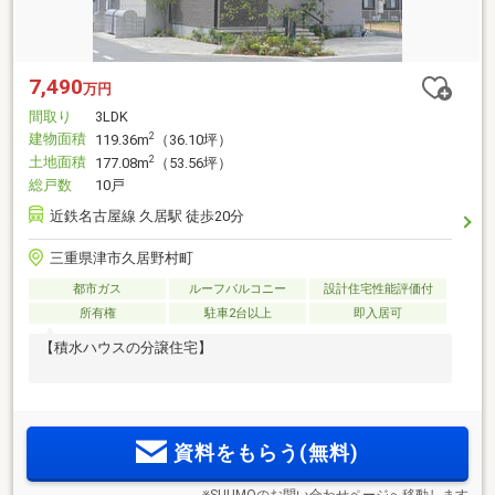
7,490
万円
間取り
3LDK
建物面積
2
119.36m
（36.10坪）
土地面積
2
177.08m
（53.56坪）
総戸数
10戸
近鉄名古屋線 久居駅 徒歩20分
三重県津市久居野村町
都市ガス
ルーフバルコニー
設計住宅性能評価付
所有権
駐車2台以上
即入居可
【積水ハウスの分譲住宅】
資料をもらう(無料)
※SUUMOのお問い合わせページへ移動します