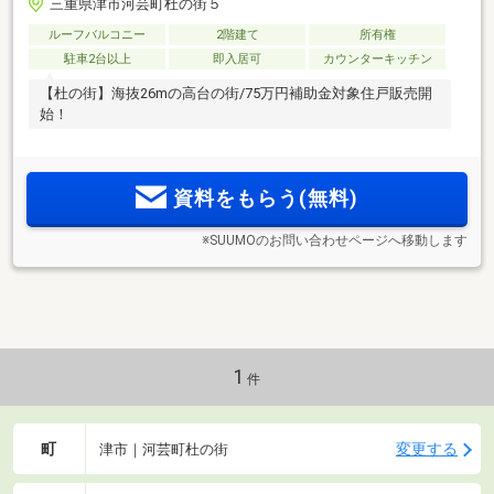
三重県津市河芸町杜の街５
ルーフバルコニー
2階建て
所有権
駐車2台以上
即入居可
カウンターキッチン
【杜の街】海抜26mの高台の街/75万円補助金対象住戸販売開
始！
資料をもらう(無料)
※SUUMOのお問い合わせページへ移動します
1
件
町
変更する
津市｜河芸町杜の街