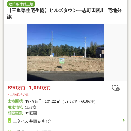
建築条件付土地
【三重県住宅生協】ヒルズタウン一志町田尻Ⅱ 宅地分
譲
890
1,060
万円・
万円
※土地価格のみ
土地面積
2
2
197.93m
・201.22m
（59.87坪・60.86坪）
用途地域
無指定
総区画数
12区画
三交バス 井関 徒歩4分