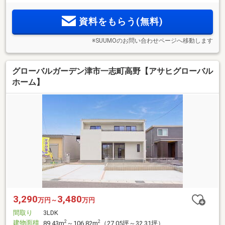
資料をもらう(無料)
※SUUMOのお問い合わせページへ移動します
グローバルガーデン津市一志町高野【アサヒグローバル
ホーム】
3,290
3,480
万円～
万円
間取り
3LDK
建物面積
2
2
89.43m
～106.82m
（27.05坪～32.31坪）