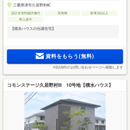
三重県津市久居野村町
設計住宅性能評価付
所有権
駐車2台以上
即入居可
【積水ハウスの分譲住宅】
資料をもらう(無料)
※SUUMOのお問い合わせページへ移動します
コモンステージ久居野村Ⅲ 10号地【積水ハウス】