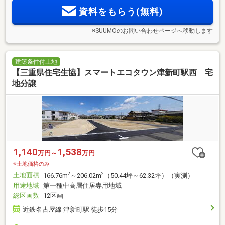
資料をもらう(無料)
※SUUMOのお問い合わせページへ移動します
建築条件付土地
【三重県住宅生協】スマートエコタウン津新町駅西 宅
地分譲
1,140
1,538
万円～
万円
※土地価格のみ
土地面積
2
2
166.76m
～206.02m
（50.44坪～62.32坪）（実測）
用途地域
第一種中高層住居専用地域
総区画数
12区画
近鉄名古屋線 津新町駅 徒歩15分