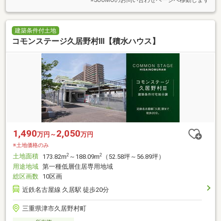
建築条件付土地
コモンステージ久居野村Ⅲ【積水ハウス】
1,490
2,050
万円～
万円
※土地価格のみ
土地面積
2
2
173.82m
～188.09m
（52.58坪～56.89坪）
用途地域
第一種低層住居専用地域
総区画数
10区画
近鉄名古屋線 久居駅 徒歩20分
三重県津市久居野村町