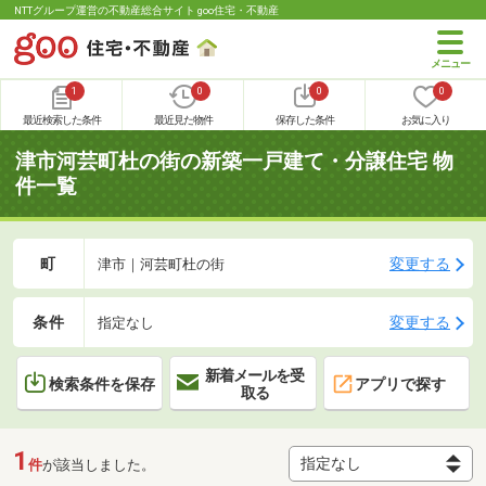
NTTグループ運営の不動産総合サイト goo住宅・不動産
1
0
0
0
最近検索した条件
最近見た物件
保存した条件
お気に入り
津市河芸町杜の街の新築一戸建て・分譲住宅 物
件一覧
町
変更する
津市｜河芸町杜の街
条件
変更する
指定なし
新着メールを受
検索条件を保存
アプリで探す
取る
1
件
が該当しました。