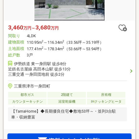
3,460
3,680
万円～
万円
間取り
4LDK
建物面積
2
2
110.95m
～116.34m
（33.56坪～35.19坪）
土地面積
2
2
177.41m
～178.34m
（53.66坪～53.94坪）
総戸数
3戸
伊勢鉄道 東一身田駅 徒歩8分
近鉄名古屋線 高田本山駅 徒歩13分
三重交通 一身田団地前 徒歩2分
三重県津市一身田町
都市ガス
2階建て
所有権
カウンターキッチン
浴室乾燥機
IHクッキングヒータ
【TamaHome】◆長期優良住宅◆敷地53坪～・並列3台駐
車・収納豊富