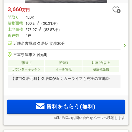
3,660
万円
間取り
4LDK
建物面積
2
100.2m
（30.31坪）
土地面積
2
273.97m
（82.87坪）
総戸数
4戸
近鉄名古屋線 久居駅 徒歩20分
三重県津市久居元町
2階建て
所有権
駐車2台以上
カウンターキッチン
オール電化
浴室乾燥機
【津市久居元町】久居ICが近くカーライフも充実の立地◎
資料をもらう(無料)
※SUUMOのお問い合わせページへ移動します