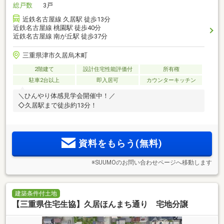
総戸数
3戸
近鉄名古屋線 久居駅 徒歩13分
近鉄名古屋線 桃園駅 徒歩40分
近鉄名古屋線 南が丘駅 徒歩37分
三重県津市久居烏木町
2階建て
設計住宅性能評価付
所有権
駐車2台以上
即入居可
カウンターキッチン
＼ひんやり体感見学会開催中！／
◇久居駅まで徒歩約13分！
資料をもらう(無料)
※SUUMOのお問い合わせページへ移動します
建築条件付土地
【三重県住宅生協】久居ほんまち通り 宅地分譲