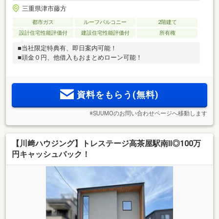
三重県津市藤方
都市ガス
ルーフバルコニー
2階建て
設計住宅性能評価付
建設住宅性能評価付
所有権
■当社限定特典有、即日案内可能！
■頭金０円、他借入もおまとめローン可能！
資料をもらう(無料)
※SUUMOのお問い合わせページへ移動します
【川﨑ハウジング】トレステージ高茶屋駅南Ⅱ◎100万
円キャッシュバック！