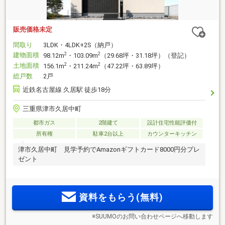
販売価格未定
間取り
3LDK・4LDK+2S（納戸）
建物面積
2
2
98.12m
・103.09m
（29.68坪・31.18坪）（登記）
土地面積
2
2
156.1m
・211.24m
（47.22坪・63.89坪）
総戸数
2戸
近鉄名古屋線 久居駅 徒歩18分
三重県津市久居中町
都市ガス
2階建て
設計住宅性能評価付
所有権
駐車2台以上
カウンターキッチン
津市久居中町 見学予約でAmazonギフトカード8000円分プレ
ゼント
資料をもらう(無料)
※SUUMOのお問い合わせページへ移動します