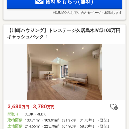
資料をもらう(無料)
※SUUMOのお問い合わせページへ移動します
【川崎ハウジング】トレステージ久居烏木Ⅳ◎100万円
キャッシュバック！
3,680
3,780
万円・
万円
間取り
3LDK・4LDK
建物面積
2
2
103.71m
・103.91m
（31.37坪・31.43坪）（登記）
土地面積
2
2
214.55m
・225.79m
（64.90坪・68.30坪）（登記）