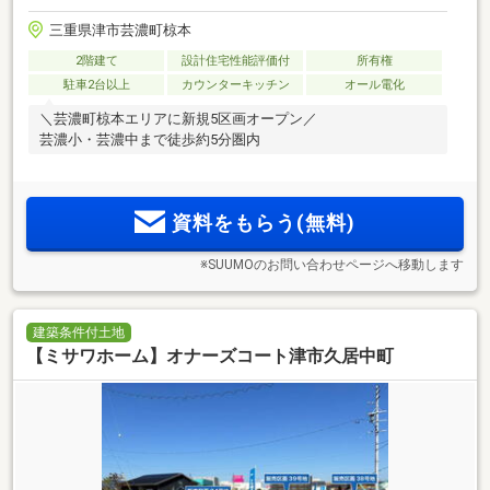
三重県津市芸濃町椋本
2階建て
設計住宅性能評価付
所有権
駐車2台以上
カウンターキッチン
オール電化
＼芸濃町椋本エリアに新規5区画オープン／
芸濃小・芸濃中まで徒歩約5分圏内
資料をもらう(無料)
※SUUMOのお問い合わせページへ移動します
建築条件付土地
【ミサワホーム】オナーズコート津市久居中町