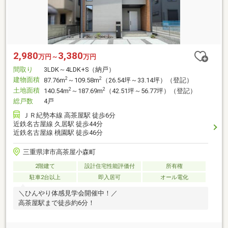
2,980
3,380
万円～
万円
間取り
3LDK～4LDK+S（納戸）
建物面積
2
2
87.76m
～109.58m
（26.54坪～33.14坪）（登記）
土地面積
2
2
140.54m
～187.69m
（42.51坪～56.77坪）（登記）
総戸数
4戸
ＪＲ紀勢本線 高茶屋駅 徒歩6分
近鉄名古屋線 久居駅 徒歩44分
近鉄名古屋線 桃園駅 徒歩46分
三重県津市高茶屋小森町
2階建て
設計住宅性能評価付
所有権
駐車2台以上
即入居可
オール電化
＼ひんやり体感見学会開催中！／
高茶屋駅まで徒歩約6分！