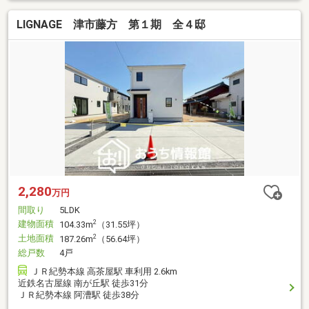
LIGNAGE 津市藤方 第１期 全４邸
2,280
万円
間取り
5LDK
建物面積
2
104.33m
（31.55坪）
土地面積
2
187.26m
（56.64坪）
総戸数
4戸
ＪＲ紀勢本線 高茶屋駅 車利用 2.6km
近鉄名古屋線 南が丘駅 徒歩31分
ＪＲ紀勢本線 阿漕駅 徒歩38分