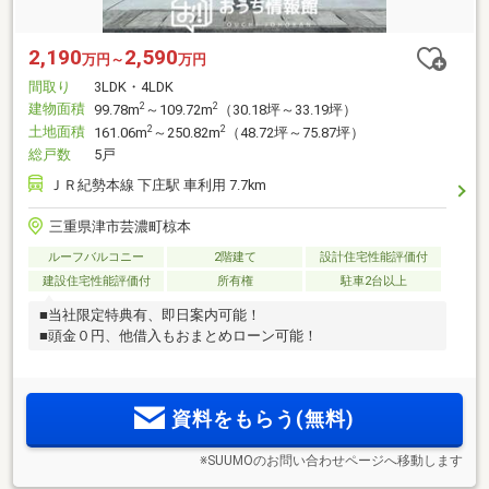
2,190
2,590
万円～
万円
間取り
3LDK・4LDK
建物面積
2
2
99.78m
～109.72m
（30.18坪～33.19坪）
土地面積
2
2
161.06m
～250.82m
（48.72坪～75.87坪）
総戸数
5戸
ＪＲ紀勢本線 下庄駅 車利用 7.7km
三重県津市芸濃町椋本
ルーフバルコニー
2階建て
設計住宅性能評価付
建設住宅性能評価付
所有権
駐車2台以上
■当社限定特典有、即日案内可能！
■頭金０円、他借入もおまとめローン可能！
資料をもらう(無料)
※SUUMOのお問い合わせページへ移動します