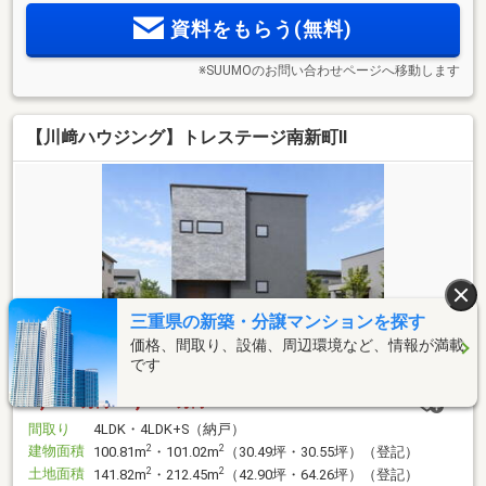
資料をもらう(無料)
※SUUMOのお問い合わせページへ移動します
【川﨑ハウジング】トレステージ南新町Ⅱ
三重県の新築・分譲マンションを探す
価格、間取り、設備、周辺環境など、情報が満載
です
3,450
3,680
万円・
万円
間取り
4LDK・4LDK+S（納戸）
建物面積
2
2
100.81m
・101.02m
（30.49坪・30.55坪）（登記）
土地面積
2
2
141.82m
・212.45m
（42.90坪・64.26坪）（登記）