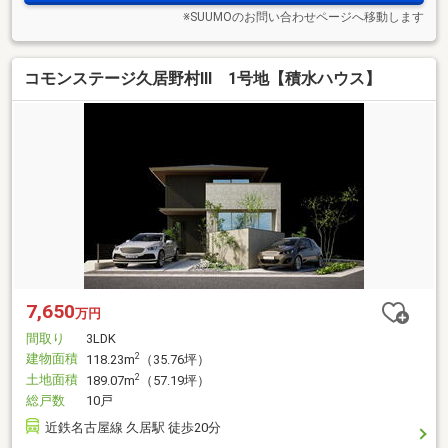
※SUUMOのお問い合わせページへ移動します
コモンステージ久居野村Ⅲ 1号地【積水ハウス】
7,650
万円
間取り
3LDK
建物面積
2
118.23m
（35.76坪）
土地面積
2
189.07m
（57.19坪）
総戸数
10戸
近鉄名古屋線 久居駅 徒歩20分