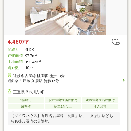
4,480
万円
間取り
4LDK
建物面積
2
97.7m
土地面積
2
190.46m
総戸数
10戸
近鉄名古屋線 桃園駅 徒歩13分
近鉄名古屋線 久居駅 徒歩16分
三重県津市川方町
2階建て
設計住宅性能評価付
建設住宅性能評価付
所有権
駐車2台以上
即入居可
【ダイワハウス】近鉄名古屋線「桃園」駅、「久居」駅どち
らも徒歩圏内の分譲地