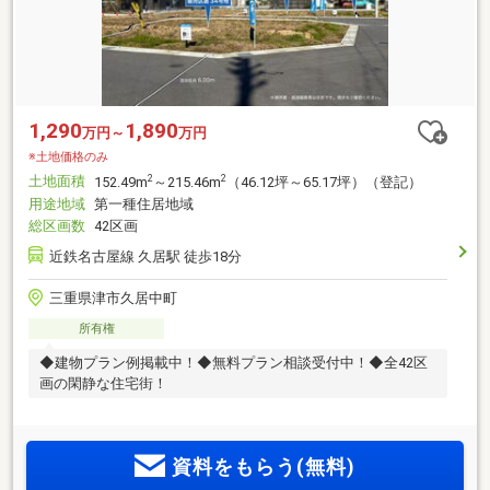
1,290
1,890
万円～
万円
※土地価格のみ
土地面積
2
2
152.49m
～215.46m
（46.12坪～65.17坪）（登記）
用途地域
第一種住居地域
総区画数
42区画
近鉄名古屋線 久居駅 徒歩18分
三重県津市久居中町
所有権
◆建物プラン例掲載中！◆無料プラン相談受付中！◆全42区
画の閑静な住宅街！
資料をもらう(無料)