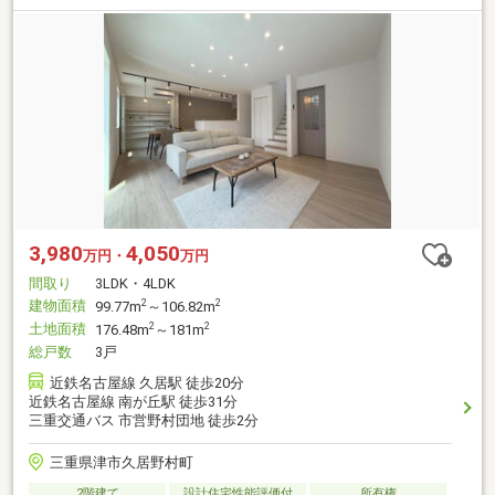
3,980
4,050
万円・
万円
間取り
3LDK・4LDK
建物面積
2
2
99.77m
～106.82m
土地面積
2
2
176.48m
～181m
総戸数
3戸
近鉄名古屋線 久居駅 徒歩20分
近鉄名古屋線 南が丘駅 徒歩31分
三重交通バス 市営野村団地 徒歩2分
三重県津市久居野村町
2階建て
設計住宅性能評価付
所有権