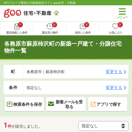
NTTグループ運営の不動産総合サイト goo住宅・不動産
1
0
0
0
最近検索した条件
最近見た物件
保存した条件
お気に入り
各務原市蘇原柿沢町の新築一戸建て・分譲住宅
物件一覧
町
変更する
各務原市｜蘇原柿沢町
条件
変更する
指定なし
新着メールを受
検索条件を保存
アプリで探す
取る
1
件
が該当しました。