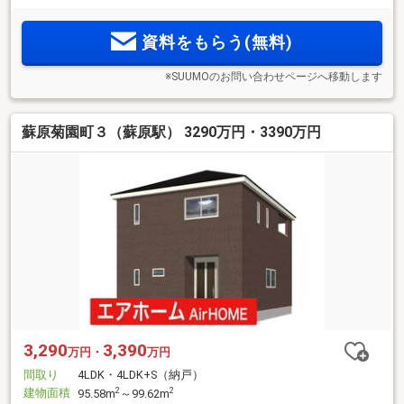
資料をもらう(無料)
※SUUMOのお問い合わせページへ移動します
蘇原菊園町３（蘇原駅） 3290万円・3390万円
3,290
3,390
万円・
万円
間取り
4LDK・4LDK+S（納戸）
建物面積
2
2
95.58m
～99.62m