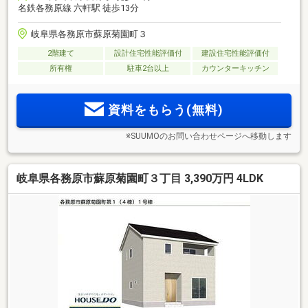
名鉄各務原線 六軒駅 徒歩13分
岐阜県各務原市蘇原菊園町３
2階建て
設計住宅性能評価付
建設住宅性能評価付
所有権
駐車2台以上
カウンターキッチン
資料をもらう(無料)
※SUUMOのお問い合わせページへ移動します
岐阜県各務原市蘇原菊園町３丁目 3,390万円 4LDK