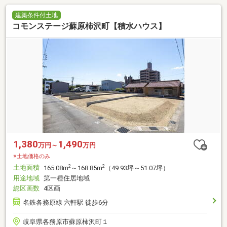
建築条件付土地
コモンステージ蘇原柿沢町【積水ハウス】
1,380
1,490
万円～
万円
※土地価格のみ
土地面積
2
2
165.08m
～168.85m
（49.93坪～51.07坪）
用途地域
第一種住居地域
総区画数
4区画
名鉄各務原線 六軒駅 徒歩6分
岐阜県各務原市蘇原柿沢町１