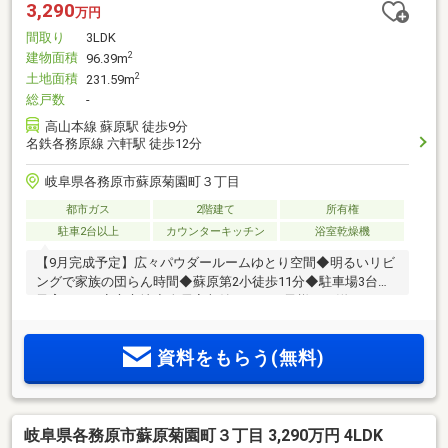
3,290
万円
間取り
3LDK
建物面積
2
96.39m
土地面積
2
231.59m
総戸数
-
高山本線 蘇原駅 徒歩9分
名鉄各務原線 六軒駅 徒歩12分
岐阜県各務原市蘇原菊園町３丁目
都市ガス
2階建て
所有権
駐車2台以上
カウンターキッチン
浴室乾燥機
【9月完成予定】広々パウダールームゆとり空間◆明るいリビ
ングで家族の団らん時間◆蘇原第2小徒歩11分◆駐車場3台◆
子育てにも安心立地◆全居室収納ありでお子様のお洋服、お
しゃな方にも！◆2路線利用可◎
資料をもらう(無料)
岐阜県各務原市蘇原菊園町３丁目 3,290万円 4LDK