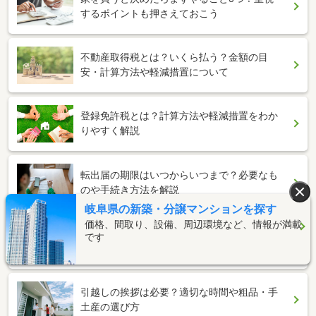
するポイントも押さえておこう
不動産取得税とは？いくら払う？金額の目
安・計算方法や軽減措置について
登録免許税とは？計算方法や軽減措置をわか
りやすく解説
転出届の期限はいつからいつまで？必要なも
のや手続き方法を解説
岐阜県の新築・分譲マンションを探す
価格、間取り、設備、周辺環境など、情報が満載
引越しで住所変更が必要なのは？手続きの順
です
番がわかるチェックリスト
引越しの挨拶は必要？適切な時間や粗品・手
土産の選び方