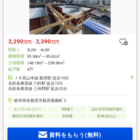
3,290
3,390
万円・
万円
間取り
3LDK・4LDK
建物面積
2
2
95.58m
～99.62m
土地面積
2
2
148.18m
～258.96m
総戸数
4戸
ＪＲ高山本線 蘇原駅 徒歩10分
名鉄各務原線 六軒駅 徒歩13分
名鉄各務原線 三柿野駅 徒歩22分
岐阜県各務原市蘇原菊園町３
ルーフバルコニー
2階建て
設計住宅性能評価付
建設住宅性能評価付
所有権
駐車2台以上
資料をもらう(無料)