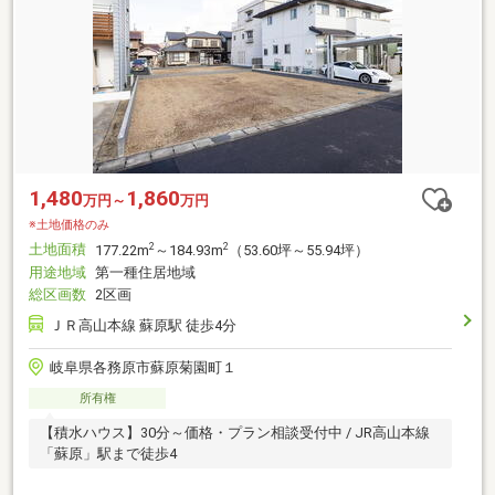
1,480
1,860
万円～
万円
※土地価格のみ
土地面積
2
2
177.22m
～184.93m
（53.60坪～55.94坪）
用途地域
第一種住居地域
総区画数
2区画
ＪＲ高山本線 蘇原駅 徒歩4分
岐阜県各務原市蘇原菊園町１
所有権
【積水ハウス】30分～価格・プラン相談受付中 / JR高山本線
「蘇原」駅まで徒歩4