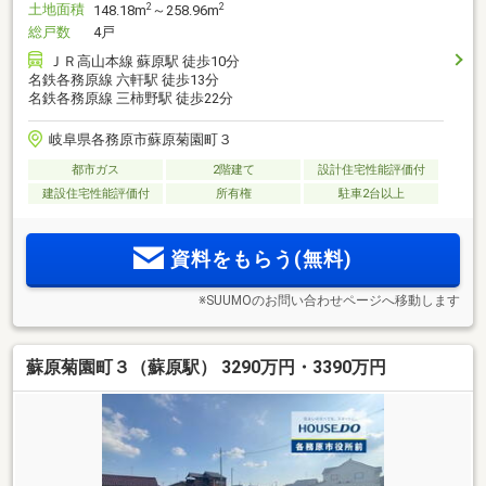
土地面積
2
2
148.18m
～258.96m
総戸数
4戸
ＪＲ高山本線 蘇原駅 徒歩10分
名鉄各務原線 六軒駅 徒歩13分
名鉄各務原線 三柿野駅 徒歩22分
岐阜県各務原市蘇原菊園町３
都市ガス
2階建て
設計住宅性能評価付
建設住宅性能評価付
所有権
駐車2台以上
資料をもらう(無料)
※SUUMOのお問い合わせページへ移動します
蘇原菊園町３（蘇原駅） 3290万円・3390万円