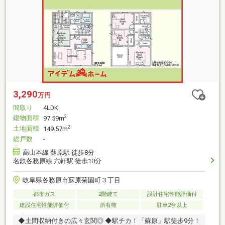
3,290
万円
間取り
4LDK
建物面積
2
97.59m
土地面積
2
149.57m
総戸数
-
高山本線 蘇原駅 徒歩8分
名鉄各務原線 六軒駅 徒歩10分
岐阜県各務原市蘇原菊園町３丁目
都市ガス
2階建て
設計住宅性能評価付
建設住宅性能評価付
所有権
駐車2台以上
◆土間収納付きの広々玄関◎ ◆駅チカ！「蘇原」駅徒歩9分！