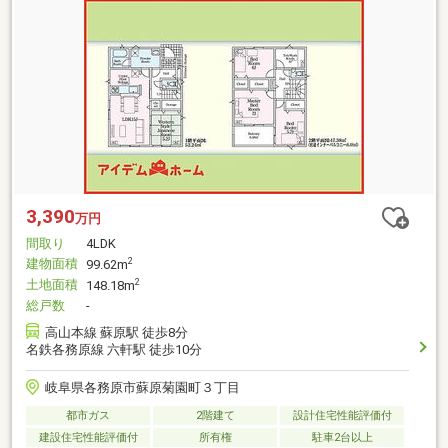
3,390
万円
間取り
4LDK
建物面積
2
99.62m
土地面積
2
148.18m
総戸数
-
高山本線 蘇原駅 徒歩8分
名鉄各務原線 六軒駅 徒歩10分
岐阜県各務原市蘇原菊園町３丁目
都市ガス
2階建て
設計住宅性能評価付
建設住宅性能評価付
所有権
駐車2台以上