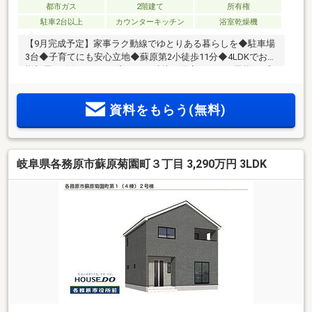
都市ガス
2階建て
所有権
駐車2台以上
カウンターキッチン
浴室乾燥機
【9月完成予定】家事ラク動線でゆとりある暮らしを◆駐車場
3台◆子育てにも安心立地◆蘇原第2小徒歩11分◆4LDKでお子
様部屋も確保できます◆ＬＤＫ隣接の洋室ありでお子様のプ
レイルームや将来の寝室にも！
資料をもらう(無料)
岐阜県各務原市蘇原菊園町３丁目 3,290万円 3LDK