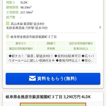
間取り
3LDK
建物面積
2
96.39m
土地面積
2
231.59m
総戸数
-
高山本線 蘇原駅 徒歩8分
名鉄各務原線 六軒駅 徒歩10分
岐阜県各務原市蘇原菊園町３丁目
都市ガス
2階建て
設計住宅性能評価付
建設住宅性能評価付
所有権
駐車2台以上
◆駅チカ！「蘇原」駅徒歩9分！ ◆並列3台駐車可◎ ◆広々パ
ウダールームに嬉しい収納付き☆ ◆敷地70坪以上！ ◆安心の
住宅性能評価付き☆耐震等級3☆ ◆電気施錠キーを標準搭載
☆
資料をもらう(無料)
岐阜県各務原市蘇原菊園町３丁目 3,290万円 4LDK