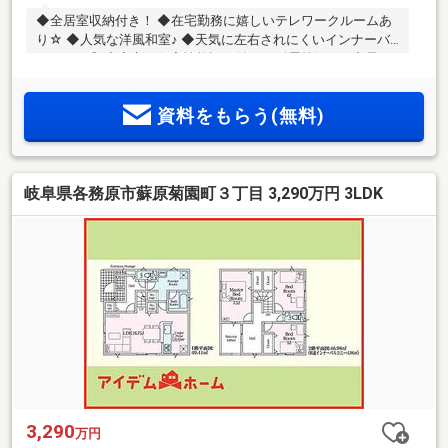
◆全居室収納付き！ ◆在宅勤務に嬉しいテレワークルームあ
り☆ ◆人気な洋風和室♪ ◆天気に左右されにくいインナーバ
ルコニー◎ ◆安心の住宅性能評価付き☆耐震等級3☆ ◆電気
施錠キーを標準搭載☆
資料をもらう(無料)
岐阜県各務原市蘇原菊園町３丁目 3,290万円 3LDK
3,290
万円