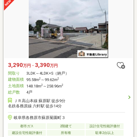
3,290
3,390
万円・
万円
間取り
3LDK～4LDK+S（納戸）
建物面積
2
2
95.58m
～99.62m
土地面積
2
2
148.18m
～258.96m
総戸数
4戸
ＪＲ高山本線 蘇原駅 徒歩9分
名鉄各務原線 六軒駅 徒歩14分
岐阜県各務原市蘇原菊園町３
都市ガス
2階建て
設計住宅性能評価付
建設住宅性能評価付
所有権
駐車2台以上