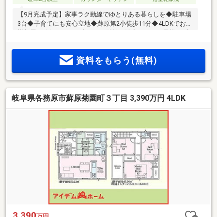
【9月完成予定】家事ラク動線でゆとりある暮らしを◆駐車場
3台◆子育てにも安心立地◆蘇原第2小徒歩11分◆4LDKでお子
様部屋も確保できます◆ＬＤＫ隣接の洋室ありでお子様のプ
レイルームや将来の寝室にも！
資料をもらう(無料)
岐阜県各務原市蘇原菊園町３丁目 3,390万円 4LDK
3,390
万円