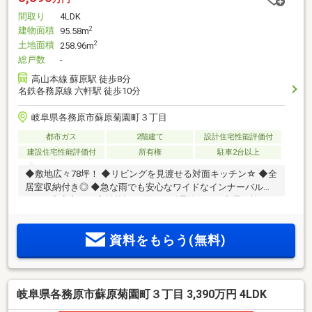
間取り
4LDK
建物面積
2
95.58m
土地面積
2
258.96m
総戸数
-
高山本線 蘇原駅 徒歩8分
名鉄各務原線 六軒駅 徒歩10分
岐阜県各務原市蘇原菊園町３丁目
都市ガス
2階建て
設計住宅性能評価付
建設住宅性能評価付
所有権
駐車2台以上
◆敷地広々78坪！ ◆リビングを見渡せる対面キッチン☆ ◆全
居室収納付き◎ ◆急な雨でも安心なワイドなインナーバルコ
ニー♪ ◆安心の住宅性能評価付き☆耐震等級3☆ ◆電気施錠キ
ーを標準搭載☆
資料をもらう(無料)
岐阜県各務原市蘇原菊園町３丁目 3,390万円 4LDK