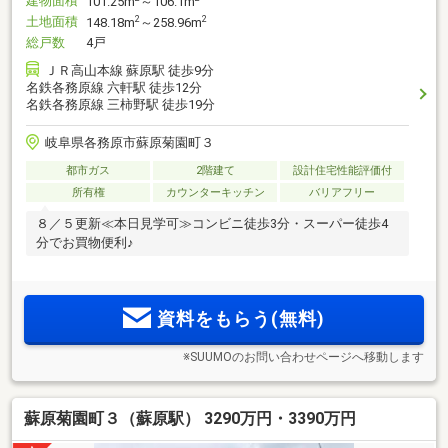
建物面積
101.25m
～106.1m
土地面積
2
2
148.18m
～258.96m
総戸数
4戸
ＪＲ高山本線 蘇原駅 徒歩9分
名鉄各務原線 六軒駅 徒歩12分
名鉄各務原線 三柿野駅 徒歩19分
岐阜県各務原市蘇原菊園町３
都市ガス
2階建て
設計住宅性能評価付
所有権
カウンターキッチン
バリアフリー
８／５更新≪本日見学可≫コンビニ徒歩3分・スーパー徒歩4
分でお買物便利♪
資料をもらう(無料)
※SUUMOのお問い合わせページへ移動します
蘇原菊園町３（蘇原駅） 3290万円・3390万円