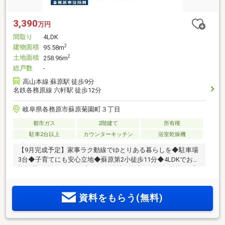
3,390
万円
間取り
4LDK
建物面積
2
95.58m
土地面積
2
258.96m
総戸数
-
高山本線 蘇原駅 徒歩9分
名鉄各務原線 六軒駅 徒歩12分
岐阜県各務原市蘇原菊園町３丁目
都市ガス
2階建て
所有権
駐車2台以上
カウンターキッチン
浴室乾燥機
【9月完成予定】家事ラク動線でゆとりある暮らしを◆駐車場
3台◆子育てにも安心立地◆蘇原第2小徒歩11分◆4LDKでお子
様部屋も確保できます◆ＬＤＫ隣接の洋室ありでお子様のプ
レイルームや将来の寝室にも！
資料をもらう(無料)