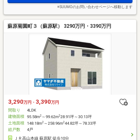
※SUUMOのお問い合わせページへ移動します
蘇原菊園町３（蘇原駅） 3290万円・3390万円
3,290
3,390
万円・
万円
間取り
4LDK
建物面積
2
2
95.58m
～99.62m
28.91坪～30.13坪
土地面積
2
2
148.18m
～258.96m
44.82坪～78.33坪
総戸数
4戸
ＪＲ高山本線 蘇原駅 徒歩10分