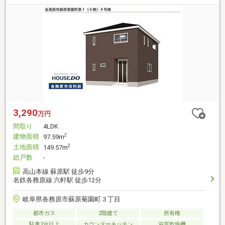
3,290
万円
間取り
4LDK
建物面積
2
97.59m
土地面積
2
149.57m
総戸数
-
高山本線 蘇原駅 徒歩9分
名鉄各務原線 六軒駅 徒歩12分
岐阜県各務原市蘇原菊園町３丁目
都市ガス
2階建て
所有権
駐車2台以上
カウンターキッチン
浴室乾燥機