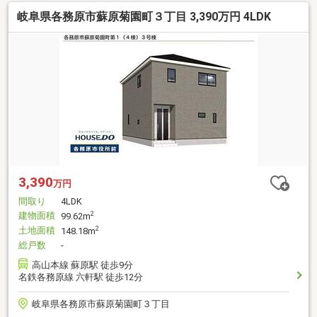
岐阜県各務原市蘇原菊園町３丁目 3,390万円 4LDK
3,390
万円
間取り
4LDK
建物面積
2
99.62m
土地面積
2
148.18m
総戸数
-
高山本線 蘇原駅 徒歩9分
名鉄各務原線 六軒駅 徒歩12分
岐阜県各務原市蘇原菊園町３丁目