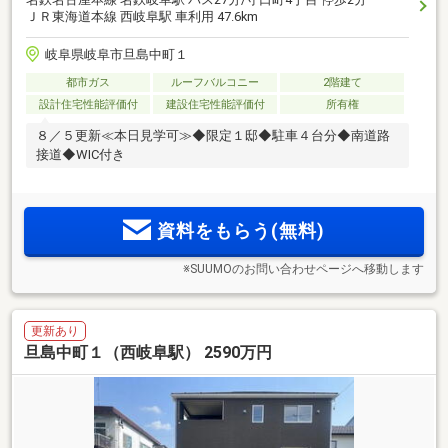
ＪＲ東海道本線 西岐阜駅 車利用 47.6km
岐阜県岐阜市旦島中町１
都市ガス
ルーフバルコニー
2階建て
設計住宅性能評価付
建設住宅性能評価付
所有権
８／５更新≪本日見学可≫◆限定１邸◆駐車４台分◆南道路
接道◆WIC付き
資料をもらう(無料)
※SUUMOのお問い合わせページへ移動します
更新あり
旦島中町１（西岐阜駅） 2590万円