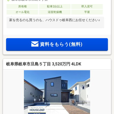
所有権
駐車2台以上
即入居可
オール電化
浴室乾燥機
平屋
家を売るのも買うのも、ハウスドゥ岐阜西にお任せください♪
資料をもらう(無料)
岐阜県岐阜市旦島５丁目 3,520万円 4LDK