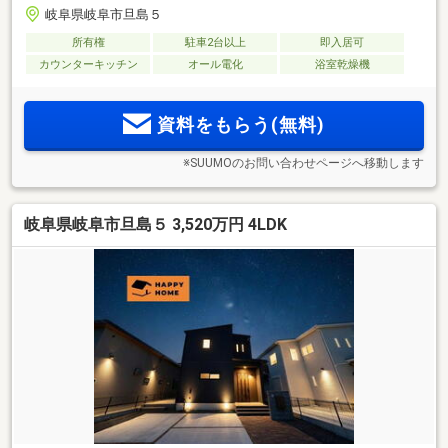
岐阜県岐阜市旦島５
所有権
駐車2台以上
即入居可
カウンターキッチン
オール電化
浴室乾燥機
資料をもらう(無料)
※SUUMOのお問い合わせページへ移動します
岐阜県岐阜市旦島５ 3,520万円 4LDK