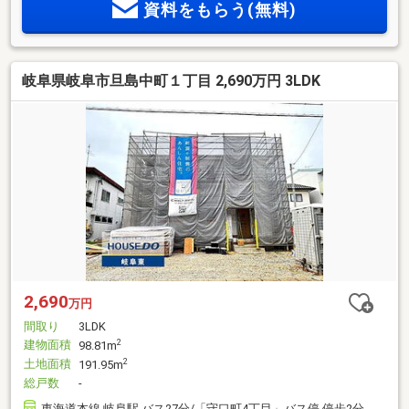
資料をもらう(無料)
岐阜県岐阜市旦島中町１丁目 2,690万円 3LDK
2,690
万円
間取り
3LDK
建物面積
2
98.81m
土地面積
2
191.95m
総戸数
-
東海道本線 岐阜駅 バス27分/「守口町4丁目」バス停 停歩2分