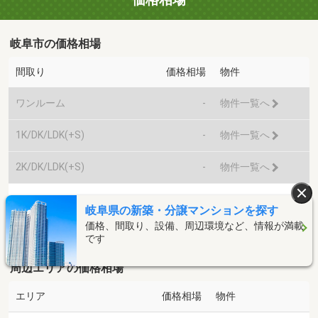
岐阜市の価格相場
間取り
価格相場
物件
ワンルーム
-
物件一覧へ
1K/DK/LDK(+S)
-
物件一覧へ
2K/DK/LDK(+S)
-
物件一覧へ
2,745
3K/DK/LDK(+S)
物件一覧へ
万円
岐阜県の新築・分譲マンションを探す
価格、間取り、設備、周辺環境など、情報が満載
2,937
4K/DK/LDK(+S)
物件一覧へ
万円
です
周辺エリアの価格相場
エリア
価格相場
物件