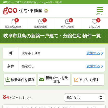
NTTグループ運営の不動産総合サイト goo住宅・不動産
1
0
0
0
最近検索した条件
最近見た物件
保存した条件
お気に入り
岐阜市旦島の新築一戸建て・分譲住宅 物件一覧
町
変更する
岐阜市｜旦島
条件
変更する
指定なし
新着メールを受
検索条件を保存
アプリで探す
取る
8
件
が該当しました。