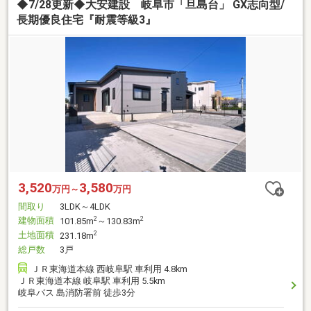
◆7/28更新◆大安建設 岐阜市「旦島台」 GX志向型/
長期優良住宅『耐震等級3』
3,520
3,580
万円～
万円
間取り
3LDK～4LDK
建物面積
2
2
101.85m
～130.83m
土地面積
2
231.18m
総戸数
3戸
ＪＲ東海道本線 西岐阜駅 車利用 4.8km
ＪＲ東海道本線 岐阜駅 車利用 5.5km
岐阜バス 島消防署前 徒歩3分