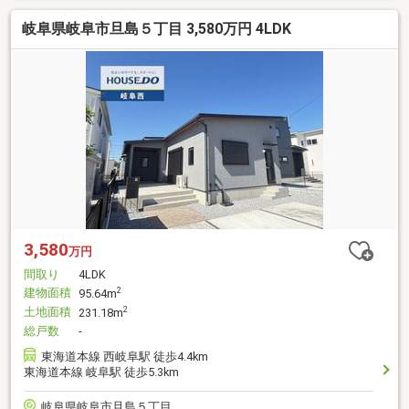
岐阜県岐阜市旦島５丁目 3,580万円 4LDK
3,580
万円
間取り
4LDK
建物面積
2
95.64m
土地面積
2
231.18m
総戸数
-
東海道本線 西岐阜駅 徒歩4.4km
東海道本線 岐阜駅 徒歩5.3km
岐阜県岐阜市旦島５丁目