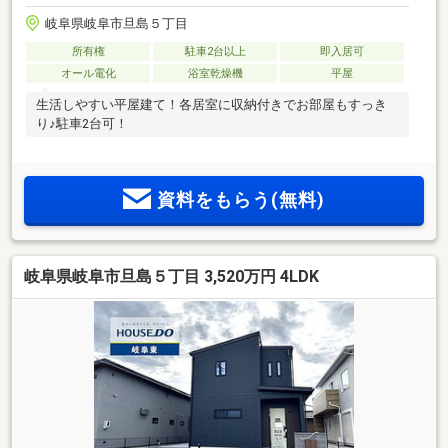
岐阜県岐阜市旦島５丁目
所有権
駐車2台以上
即入居可
オール電化
浴室乾燥機
平屋
生活しやすい平屋建て！各居室に収納付きでお部屋もすっき
り♪駐車2台可！
資料をもらう(無料)
岐阜県岐阜市旦島５丁目 3,520万円 4LDK