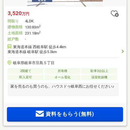
3,520
万円
間取り
4LDK
建物面積
2
130.83m
土地面積
2
231.18m
総戸数
-
東海道本線 西岐阜駅 徒歩4.4km
東海道本線 岐阜駅 徒歩5.3km
岐阜県岐阜市旦島５丁目
2階建て
所有権
駐車2台以上
即入居可
オール電化
浴室乾燥機
家を売るのも買うのも、ハウスドゥ岐阜西にお任せください♪
資料をもらう(無料)