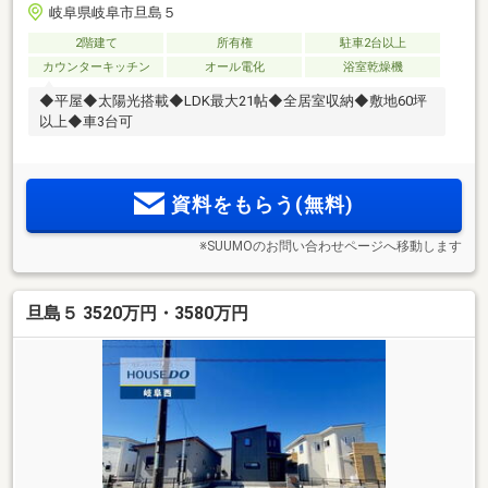
岐阜県岐阜市旦島５
2階建て
所有権
駐車2台以上
カウンターキッチン
オール電化
浴室乾燥機
◆平屋◆太陽光搭載◆LDK最大21帖◆全居室収納◆敷地60坪
以上◆車3台可
資料をもらう(無料)
※SUUMOのお問い合わせページへ移動します
旦島５ 3520万円・3580万円