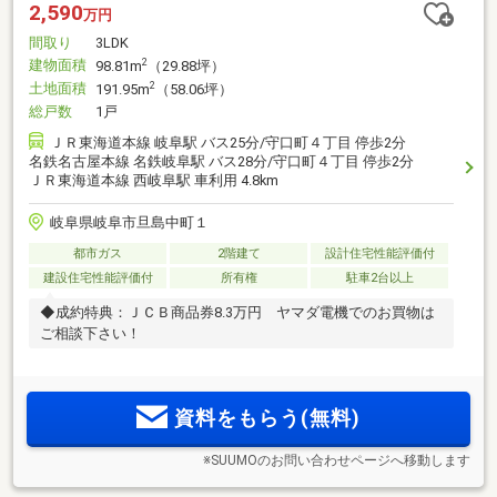
2,590
万円
間取り
3LDK
建物面積
2
98.81m
（29.88坪）
土地面積
2
191.95m
（58.06坪）
総戸数
1戸
ＪＲ東海道本線 岐阜駅 バス25分/守口町４丁目 停歩2分
名鉄名古屋本線 名鉄岐阜駅 バス28分/守口町４丁目 停歩2分
ＪＲ東海道本線 西岐阜駅 車利用 4.8km
岐阜県岐阜市旦島中町１
都市ガス
2階建て
設計住宅性能評価付
建設住宅性能評価付
所有権
駐車2台以上
◆成約特典：ＪＣＢ商品券8.3万円 ヤマダ電機でのお買物は
ご相談下さい！
資料をもらう(無料)
※SUUMOのお問い合わせページへ移動します