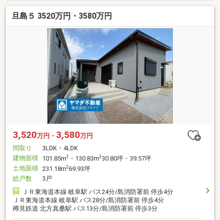
旦島５ 3520万円・3580万円
3,520
3,580
万円・
万円
間取り
3LDK・4LDK
建物面積
2
2
101.85m
・130.83m
30.80坪・39.57坪
土地面積
2
231.18m
69.93坪
総戸数
3戸
ＪＲ東海道本線 岐阜駅 バス24分/島消防署前 停歩4分
ＪＲ東海道本線 岐阜駅 バス28分/島消防署前 停歩4分
樽見鉄道 北方真桑駅 バス13分/島消防署前 停歩3分