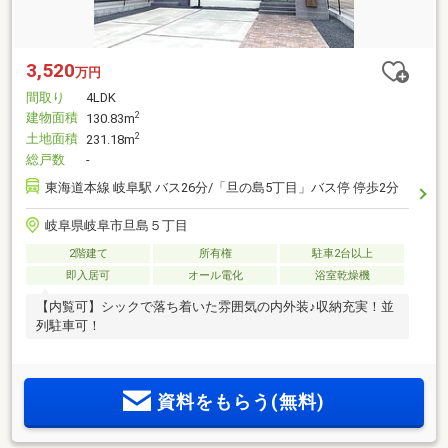
3,520
万円
間取り
4LDK
建物面積
2
130.83m
土地面積
2
231.18m
総戸数
-
東海道本線 岐阜駅 バス26分/「旦の島5丁目」バス停 停歩2分
岐阜県岐阜市旦島５丁目
2階建て
所有権
駐車2台以上
即入居可
オール電化
浴室乾燥機
【内覧可】シックで落ち着いた雰囲気の内外装♪収納充実！並
列駐車可！
資料をもらう(無料)