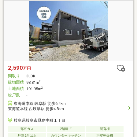
2,590
万円
間取り
3LDK
建物面積
2
98.81m
土地面積
2
191.95m
総戸数
-
東海道本線 岐阜駅 徒歩6.4km
東海道本線 西岐阜駅 徒歩4.8km
岐阜県岐阜市旦島中町１丁目
都市ガス
2階建て
所有権
駐車2台以上
カウンターキッチン
浴室乾燥機