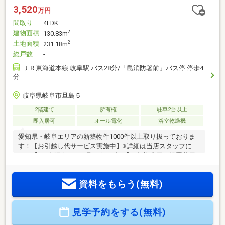
3,520
万円
間取り
4LDK
建物面積
2
130.83m
土地面積
2
231.18m
総戸数
-
ＪＲ東海道本線 岐阜駅 バス28分/「島消防署前」バス停 停歩4
分
岐阜県岐阜市旦島５
2階建て
所有権
駐車2台以上
即入居可
オール電化
浴室乾燥機
愛知県・岐阜エリアの新築物件1000件以上取り扱っておりま
す！【お引越し代サービス実施中】※詳細は当店スタッフに
て！【0円太陽光パネル取り扱い中！】●初期費用＆設置費用
無料!●非常用電源としても使用可!●電気代の節約に!※詳細は当
店スタッフにて!■当日ご案内可能！！スピード対応致します！
資料をもらう(無料)
【お電話：0586-75-1137】にご連絡ください！※年中無休！9
時～21時まで営業中!!◆住宅ローンアドバイザーがご提案致し
ます！◆住宅ローンに強い！！自己資金０円でも大丈夫！＊
見学予約をする(無料)
資金計画でご不安な方もお任せください！＊車ローンやその
他借り入れを住宅ローンにおまとめ可能！