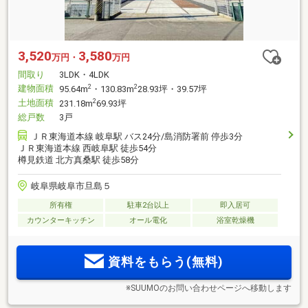
3,520
3,580
万円・
万円
間取り
3LDK・4LDK
建物面積
2
2
95.64m
・130.83m
28.93坪・39.57坪
土地面積
2
231.18m
69.93坪
総戸数
3戸
ＪＲ東海道本線 岐阜駅 バス24分/島消防署前 停歩3分
ＪＲ東海道本線 西岐阜駅 徒歩54分
樽見鉄道 北方真桑駅 徒歩58分
岐阜県岐阜市旦島５
所有権
駐車2台以上
即入居可
カウンターキッチン
オール電化
浴室乾燥機
資料をもらう(無料)
※SUUMOのお問い合わせページへ移動します