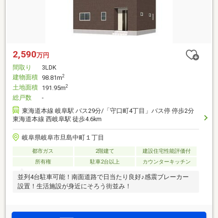
2,590
万円
間取り
3LDK
建物面積
2
98.81m
土地面積
2
191.95m
総戸数
-
東海道本線 岐阜駅 バス29分/「守口町4丁目」バス停 停歩2分
東海道本線 西岐阜駅 徒歩4.6km
岐阜県岐阜市旦島中町１丁目
都市ガス
2階建て
建設住宅性能評価付
所有権
駐車2台以上
カウンターキッチン
並列4台駐車可能！南面道路で日当たり良好♪感震ブレーカー
設置！生活施設が身近にそろう街並み！