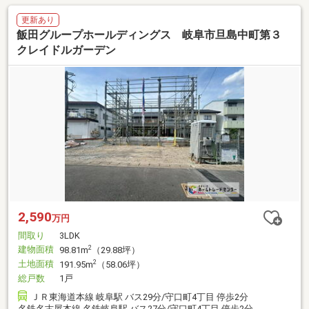
更新あり
飯田グループホールディングス 岐阜市旦島中町第３
クレイドルガーデン
2,590
万円
間取り
3LDK
建物面積
2
98.81m
（29.88坪）
土地面積
2
191.95m
（58.06坪）
総戸数
1戸
ＪＲ東海道本線 岐阜駅 バス29分/守口町4丁目 停歩2分
名鉄名古屋本線 名鉄岐阜駅 バス27分/守口町4丁目 停歩2分