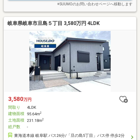
※SUUMOのお問い合わせページへ移動します
岐阜県岐阜市旦島５丁目 3,580万円 4LDK
3,580
万円
間取り
4LDK
建物面積
2
95.64m
土地面積
2
231.18m
総戸数
-
東海道本線 岐阜駅 バス26分/「旦の島5丁目」バス停 停歩2分