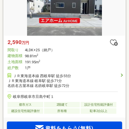
2,590
万円
間取り
4LDK+2S（納戸）
建物面積
2
98.81m
土地面積
2
191.95m
総戸数
1戸
ＪＲ東海道本線 西岐阜駅 徒歩55分
ＪＲ東海道本線 岐阜駅 徒歩71分
名鉄名古屋本線 名鉄岐阜駅 徒歩72分
岐阜県岐阜市旦島中町１
都市ガス
2階建て
設計住宅性能評価付
建設住宅性能評価付
所有権
駐車2台以上
資料をもらう(無料)