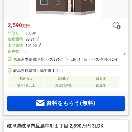
2,590
万円
間取り
3SLDK
建物面積
2
98.81m
土地面積
2
191.95m
総戸数
-
東海道本線 岐阜駅 バス28分/「守口町4丁目」バス停 停歩2分
岐阜県岐阜市旦島中町１丁目
都市ガス
2階建て
所有権
駐車2台以上
浴室乾燥機
南道路
資料をもらう(無料)
岐阜県岐阜市旦島中町１丁目 2,590万円 3LDK