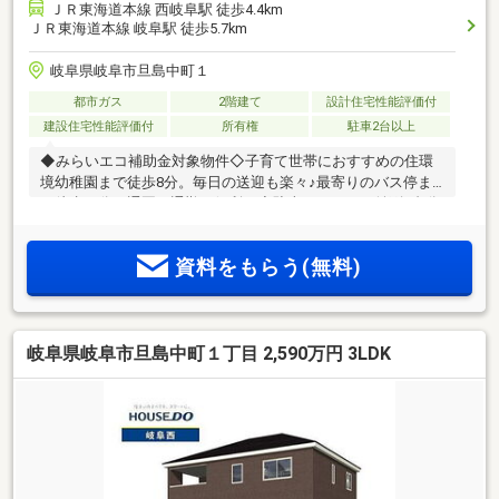
ＪＲ東海道本線 西岐阜駅 徒歩4.4km
ＪＲ東海道本線 岐阜駅 徒歩5.7km
岐阜県岐阜市旦島中町１
都市ガス
2階建て
設計住宅性能評価付
建設住宅性能評価付
所有権
駐車2台以上
◆みらいエコ補助金対象物件◇子育て世帯におすすめの住環
境幼稚園まで徒歩8分。毎日の送迎も楽々♪最寄りのバス停ま
で徒歩２分で通園・通勤も便利！◇駐車スペースは並列4台分
を確保（車種による）ゆとりある駐車スペースで来客時にも
安心！◇充実した収納設備♪シューズインクローゼット・ウォ
資料をもらう(無料)
ークインクローゼット・パントリー付きでおうちの中もすっ
きり！◇快適で安心な高性能住宅♪全居室南向き、インナーバ
ルコニーを採用。住宅性能評価取得、耐震等級3・ZEH水準の
安心できる住まいです。◇便利な周辺環境♪コンビニ徒歩5
岐阜県岐阜市旦島中町１丁目 2,590万円 3LDK
分、防犯カメラ・モニター付きインターホン完備で毎日の暮
らしをサポート！